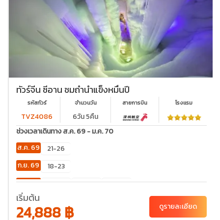
ทัวร์จีน ซีอาน ชมถ้ำน้ำแข็งหมื่นปี
รหัสทัวร์
จำนวนวัน
สายการบิน
โรงเเรม
TVZ4086
6วัน 5คืน
ช่วงเวลาเดินทาง ส.ค. 69 - ม.ค. 70
ส.ค. 69
21-26
ก.ย. 69
18-23
ต.ค. 69
02-
23-28
30-
07
04
เริ่มต้น
24,888 ฿
ดูรายละเอียด
พ.ย. 69
20-