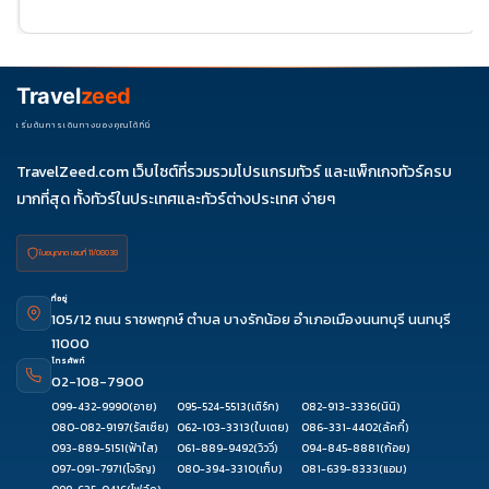
25
ธ.ค. 69
04-
06-11
11-16
18-23
25-30
09
27-01
Travel
zeed
ม.ค. 70
01-06
03-
เริ่มต้นการเดินทางของคุณได้ที่นี่
08
TravelZeed.com เว็บไซต์ที่รวมรวมโปรแกรมทัวร์ และแพ็กเกจทัวร์ครบ
มากที่สุด ทั้งทัวร์ในประเทศและทัวร์ต่างประเทศ ง่ายๆ
ใบอนุญาต เลขที่ 11/08038
ที่อยู่
105/12 ถนน ราชพฤกษ์ ตำบล บางรักน้อย อำเภอเมืองนนทบุรี นนทบุรี
11000
โทรศัพท์
02-108-7900
099-432-9990
(อาย)
095-524-5513
(เติร์ก)
082-913-3336
(นินิ)
080-082-9197
(รัสเซีย)
062-103-3313
(ใบเตย)
086-331-4402
(ลัคกี้)
093-889-5151
(ฟ้าใส)
061-889-9492
(วิววี่)
094-845-8881
(ก้อย)
097-091-7971
(โจริญ)
080-394-3310
(เก็บ)
081-639-8333
(แอม)