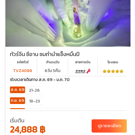
ทัวร์จีน ซีอาน ชมถ้ำน้ำแข็งหมื่นปี
รหัสทัวร์
จำนวนวัน
สายการบิน
โรงเเรม
TVZ4086
6วัน 5คืน
ช่วงเวลาเดินทาง ส.ค. 69 - ม.ค. 70
ส.ค. 69
21-26
ก.ย. 69
18-23
ต.ค. 69
02-
23-28
30-
07
04
เริ่มต้น
24,888 ฿
ดูรายละเอียด
พ.ย. 69
20-