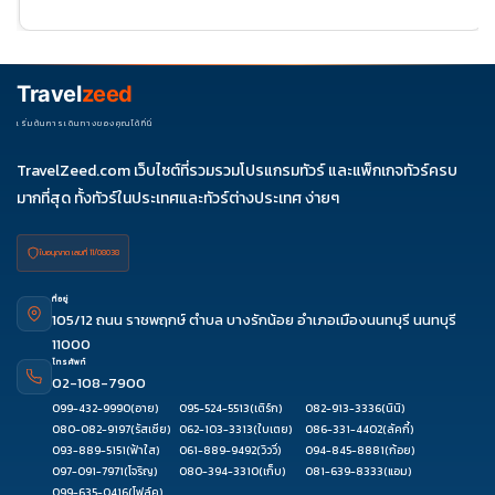
25
ธ.ค. 69
04-
06-11
11-16
18-23
25-30
09
27-01
Travel
zeed
ม.ค. 70
01-06
03-
เริ่มต้นการเดินทางของคุณได้ที่นี่
08
TravelZeed.com เว็บไซต์ที่รวมรวมโปรแกรมทัวร์ และแพ็กเกจทัวร์ครบ
มากที่สุด ทั้งทัวร์ในประเทศและทัวร์ต่างประเทศ ง่ายๆ
ใบอนุญาต เลขที่ 11/08038
ที่อยู่
105/12 ถนน ราชพฤกษ์ ตำบล บางรักน้อย อำเภอเมืองนนทบุรี นนทบุรี
11000
โทรศัพท์
02-108-7900
099-432-9990
(อาย)
095-524-5513
(เติร์ก)
082-913-3336
(นินิ)
080-082-9197
(รัสเซีย)
062-103-3313
(ใบเตย)
086-331-4402
(ลัคกี้)
093-889-5151
(ฟ้าใส)
061-889-9492
(วิววี่)
094-845-8881
(ก้อย)
097-091-7971
(โจริญ)
080-394-3310
(เก็บ)
081-639-8333
(แอม)
099-635-0416
(โฟล์ค)