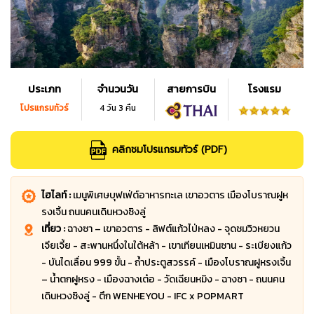
ประเภท
จำนวนวัน
สายการบิน
โรงแรม
โปรแกรมทัวร์
4 วัน 3 คืน
คลิกชมโปรแกรมทัวร์ (PDF)
ไฮไลท์ :
เมนูพิเศษบุฟเฟ่ต์อาหารทะเล เขาอวตาร เมืองโบราณฝูห
รงเจิ้น ถนนคนเดินหวงซิงลู่
เที่ยว :
ฉางซา – เขาอวตาร - ลิฟต์แก้วไป่หลง - จุดชมวิวหยวน
เจียเจี้ย - สะพานหนึ่งในใต้หล้า - เขาเทียนเหมินซาน - ระเบียงแก้ว
- บันไดเลื่อน 999 ขั้น - ถ้ำประตูสวรรค์ - เมืองโบราณฝูหรงเจิ้น
– น้ำตกฝูหรง - เมืองฉางเต๋อ - วัดเฉียนหมิง - ฉางซา - ถนนคน
เดินหวงซิงลู่ - ตึก WENHEYOU - IFC x POPMART