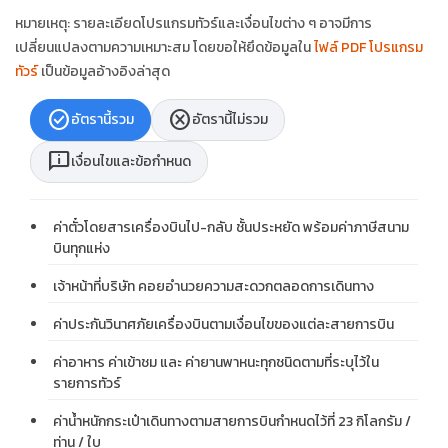
หมายเหตุ: รายละเอียดโปรแกรมทัวร์และเงื่อนไขต่าง ๆ อาจมีการ
เปลี่ยนแปลงตามความเหมาะสม โดยขอให้ยึดข้อมูลใน
ไฟล์ PDF โปรแกรม
ทัวร์
เป็นข้อมูลอ้างอิงล่าสุด
check_circle
cancel
อัตรานี้รวม
อัตรานี้ไม่รวม
chat_info
เงื่อนไขและข้อกำหนด
ค่าตั๋วโดยสารเครื่องบินไป-กลับ ชั้นประหยัด พร้อมค่าภาษีสนาม
บินทุกแห่ง
เจ้าหน้าที่บริษัท คอยอำนวยความสะดวกตลอดการเดินทาง
ค่าประกันวินาศภัยเครื่องบินตามเงื่อนไขของแต่ละสายการบิน
ค่าอาหาร ค่าเข้าชม และ ค่ายานพาหนะทุกชนิดตามที่ระบุไว้ใน
รายการทัวร์
ค่าน้ำหนักกระเป๋าเดินทางตามสายการบินกำหนดไว้ที่ 23 กิโลกรัม /
ท่าน / ใบ