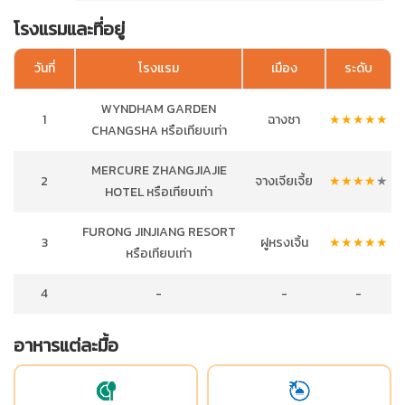
โรงแรมและที่อยู่
วันที่
โรงแรม
เมือง
ระดับ
WYNDHAM GARDEN
1
ฉางซา
★
★
★
★
★
CHANGSHA หรือเทียบเท่า
MERCURE ZHANGJIAJIE
2
จางเจียเจี้ย
★
★
★
★
★
HOTEL หรือเทียบเท่า
FURONG JINJIANG RESORT
3
ฝูหรงเจิ้น
★
★
★
★
★
หรือเทียบเท่า
4
-
-
-
อาหารแต่ละมื้อ