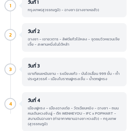
วันที่ 1
1
กรุงเทพ(สุวรรณภูมิ) - ฉางซา (ฉางซาเหอฮัว)
วันที่ 2
2
ฉางซา – เขาอวตาร - ลิฟต์แก้วไป่หลง - จุดชมวิวหยวนเจีย
เจี้ย - สะพานหนึ่งในใต้หล้า
วันที่ 3
3
เขาเทียนเหมินซาน - ระเบียงแก้ว - บันไดเลื่อน 999 ขั้น - ถ้ำ
ประตูสวรรค์ - เมืองโบราณฝูหรงเจิ้น – น้ำตกฝูหรง
วันที่ 4
4
เมืองฝูหรง – เมืองฉางเต๋อ - วัดเฉียนหมิง - ฉางซา - ถนน
คนเดินหวงซิงลู่ - ตึก WENHEYOU - IFC x POPMART -
สนามบินฉางซา (ท่าอากาศยานฉางซา หวงฮัว) – กรุงเทพ
(สุวรรณภูมิ)