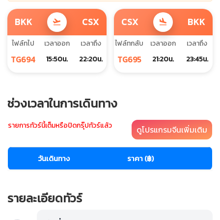
BKK
CSX
CSX
BKK
flight_takeoff
flight_land
ไฟล์ทไป
เวลาออก
เวลาถึง
ไฟล์ทกลับ
เวลาออก
เวลาถึง
TG694
TG695
15:50น.
22:20น.
21:20น.
23:45น.
ช่วงเวลาในการเดินทาง
รายการทัวร์นี้เต็มหรือปิดกรุ๊ปทัวร์แล้ว
ดูโปรแกรมจีนเพิ่มเติม
วันเดินทาง
ราคา (฿)
รายละเอียดทัวร์