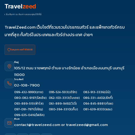
09
27-01
Travel
zeed
ม.ค. 70
01-06
03-
เริ่มต้นการเดินทางของคุณได้ที่นี่
08
TravelZeed.com เว็บไซต์ที่รวมรวมโปรแกรมทัวร์ และแพ็กเกจทัวร์ครบ
มากที่สุด ทั้งทัวร์ในประเทศและทัวร์ต่างประเทศ ง่ายๆ
ใบอนุญาต เลขที่ 11/08038
ที่อยู่
105/12 ถนน ราชพฤกษ์ ตำบล บางรักน้อย อำเภอเมืองนนทบุรี นนทบุรี
11000
โทรศัพท์
02-108-7900
099-432-9990
(อาย)
095-524-5513
(เติร์ก)
082-913-3336
(นินิ)
080-082-9197
(รัสเซีย)
062-103-3313
(ใบเตย)
086-331-4402
(ลัคกี้)
093-889-5151
(ฟ้าใส)
061-889-9492
(วิววี่)
094-845-8881
(ก้อย)
097-091-7971
(โจริญ)
080-394-3310
(เก็บ)
081-639-8333
(แอม)
099-635-0416
(โฟล์ค)
อีเมล
contact@travelzeed.com
or
travelzeed@gmail.com