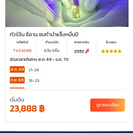
ทัวร์จีน ซีอาน ชมถ้ำน้ำแข็งหมื่นปี
รหัสทัวร์
จำนวนวัน
สายการบิน
โรงเเรม
TVZ4086
6วัน 5คืน
ช่วงเวลาเดินทาง ส.ค. 69 - ม.ค. 70
ส.ค. 69
21-26
ก.ย. 69
18-23
ต.ค. 69
02-
23-28
30-
07
04
เริ่มต้น
23,888 ฿
ดูรายละเอียด
พ.ย. 69
20-
25
ธ.ค. 69
04-
06-11
11-16
18-23
25-30