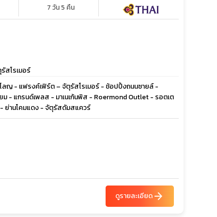
7 วัน 5 คืน
ุรัสโรเมอร์
ลญ - แฟรงค์เฟิร์ต – จัตุรัสโรเมอร์ - ช้อปปิ้งถนนซายล์ -
โตเมี่ยม - แกรนด์เพลส - มาเนเก้นพิส - Roermond Outlet - รอตเต
- ย่านโคมแดง - จัตุรัสดัมสแควร์
arrow_forward
ดูรายละเอียด