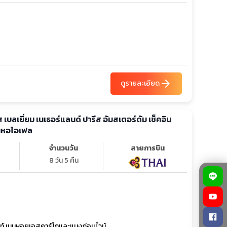
arrow_forward
ดูรายละเอียด
ศส เบลเยี่ยม เนเธอร์แลนด์ ปารีส อัมสเตอร์ดัม เช็คอิน
บนหอไอเฟล
จำนวนวัน
สายการบิน
8 วัน 5 คืน
ท์ เมนูหอยเอสคาร์โกและแมงภู่อบไวน์