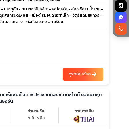
- ประตูชัย - ถนนชองป์เอลิเซ่ - หอไอเฟล - ล่องเรือแม่น้ำแซน -
ัตุรัสแกรนด์เพลส - เมืองโรมอนด์ เอาท์เล็ท - จัตุรัสดัมสแควร์ -
ตุรัสตลาดกลาง - กังหันลมเดอ อาเดรียน
call
arrow_forward
ดูรายละเอียด
ิตเซอร์แลนด์ อิตาลี ปราสาทนอยชวานสไตน์ ยอดเขาซุก
ิลธอร์น
จำนวนวัน
สายการบิน
9 วัน 6 คืน