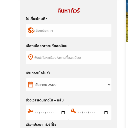
ค้นหาทัวร์
ไปเที่ยวไหนดี?
globe_location_pin
เลือกเมือง/สถานที่ยอดนิยม
location_on
เดินทางเมื่อไหร่?
calendar_month
ช่วงเวลาเดินทางไป - กลับ
flight_takeoff
flight_land
เลือกประเภททัวร์ที่ใช่