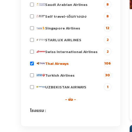
Saudi Arabian Airlines
8
Self travel-เดินทางเอง
8
Singapore Airlines
12
STARLUX AIRLINES
2
Swiss International Airlines
2
Thai Airways
106
Turkish Airlines
30
UZBEKISTAN AIRWAYS
1
- ย่อ -
โรงแรม :