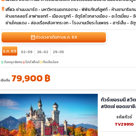
เที่ยว:
ย่านมงมาร์ต - มหาวิหารนอเทรอดาม - พิพิธภัณฑ์ลูฟท์ - ห้างซามาริแทน 
ห้างแกลลอรี่ ลาฟาแยทท์ - เมืองบรูกก์ - จัตุรัสใจกลางเมือง - อะโตเมี่ยม - จ
ย่านโคมแดง - ล่องเรือหลังคากระจก - โรงงานเจียระไนเพชร - ฮาร์เล็ม - จั
calendar_month
ช่วงเวลาเดินทาง
ธ.ค. 69
ธ.ค. 69
02-09
26-02
29-05
วันหยุดพิเศษ
โปรไฟไหม้
ที่เหลือน้อย
sunny
local_fire_department
confirmation_number
79,900 ฿
เริ่มต้น
ทัวร์เยอรมนี สว
สปิตเซ่ ยอดเขาซ
รหัสทัวร์
TVZ9910