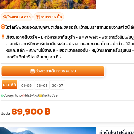
hotel_class
restaurant
โรงแรม 4 ดาว
อาหาร 16 มื้อ
ไฮไลท์:
พิชิตยอดเขาซุกสปิตเซ่และซิลธอร์น เข้าชมปราสาทนอยชวานสไตน์ ล่องเ
เที่ยว:
เอาคส์บวร์ค - มหาวิหารเอาก์สบูร์ก - BMW Welt - พระราชวังนิมเฟนบูร
- เอททัล - การ์มิช พาร์เท่น เคียร์เช่น - ปราสาทนอยชวานสไตน์ - ป่าดำ - วิลิ
หินแกะสลัก – สะพานไม้ชาเปล - ยอดเขาซิลธอร์น - หมู่บ้านเลาเทอร์บรุนเนิน 
เลอเรีย วิตโตริโอ เอ็มมานูเอล ที่ 2
calendar_month
ช่วงเวลาเดินทาง
ธ.ค. 69
ธ.ค. 69
01-09
26-03
30-07
วันหยุดพิเศษ
โปรไฟไหม้
ที่เหลือน้อย
sunny
local_fire_department
confirmation_number
89,900 ฿
เริ่มต้น
ทัวร์ยุโรป ฝรั่ง