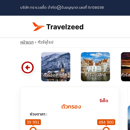
check_circle
บริษัท ทราเวลซี้ด จำกัด
ใบอนุญาต เลขที่ 11/08038
หน้าแรก
ทัวร์ยุโรป
arrow_circle_left
ทัวร์อังกฤษ
ทัวร์ออสเตรีย
ทัวร์เบเนลักซ์
ทัวร์
travel_explore
รีเซ็ต
ตัวกรอง
calendar_month
ช่วงราคา :
39 991
484 900
search