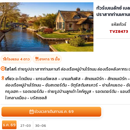
ทัวร์เบเนลักซ์ เบ
ปราสาทท่านเคานท
รหัสทัวร์
TVZ8473
hotel_class
restaurant
โรงแรม 4 ดาว
อาหาร 15 มื้อ
ไฮไลท์:
ถ่ายรูปปราสาทท่านเคานท์ ล่องเรือหมู่บ้านไร้ถนน ล่องเรือหลังคากระ
เที่ยว:
อะโตเมียม - แกรนด์เพลส – มาเนเก้นพิส - ลักเซมเบิร์ก - ลักเซมเบิร์ก –
ล่องเรือหมู่บ้านไร้ถนน – อัมสเตอร์ดัม - จัตุรัสดัมสแควร์ – ย่านโคมแดง -
กรุงเฮก – รอตเตอร์ดัม - ถ่ายรูปบ้านลูกเต๋า ไคก์คูมูส - รอตเตอร์ดัม - แอนต์เ
ใจกลางเมือง - บรัสเซลส์
calendar_month
ช่วงเวลาเดินทาง
ธ.ค. 69
ธ.ค. 69
27-03
30-06