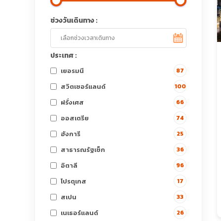
ช่วงวันเดินทาง :
ประเทศ :
เยอรมนี
87
สวิตเซอร์แลนด์
100
ฝรั่งเศส
66
ออสเตรีย
74
ฮังการี
25
สาธารณรัฐเช็ก
36
อิตาลี
96
โปรตุเกส
17
สเปน
33
เนเธอร์แลนด์
26