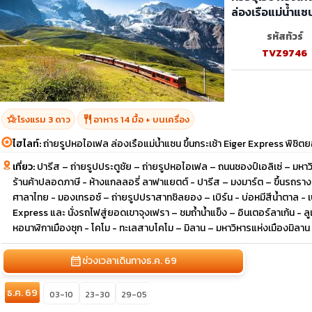
ล่องเรือแม่น้ำแซน
รหัสทัวร์
TVZ9746
hotel_class
restaurant
โรงแรม 3 ดาว
อาหาร 14 มื้อ + บนเครื่อง
ไฮไลท์:
ถ่ายรูปหอไอเฟล ล่องเรือแม่น้ำแซน ขึ้นกระเช้า Eiger Express พิชิตย
เที่ยว:
ปารีส – ถ่ายรูปประตูชัย – ถ่ายรูปหอไอเฟล – ถนนชองป์เอลิเซ่ – มหาวิ
ร้านค้าปลอดภาษี - ห้างแกลลอรี่ ลาฟาแยตต์ - ปารีส – มงมาร์ต – ขึ้นรถรา
ศาลาไทย - มองเทรอซ์ – ถ่ายรูปปราสาทชิลยอง – เบิร์น - บ่อหมีสีน้ำตาล - เบิ
Express และ นั่งรถไฟสู่ยอดเขาจุงเฟรา – ชมถ้ำน้ำแข็ง – อินเตอร์ลาเก้น - ลูเซ
หอนาฬิกาเมืองซุก - โคโม - ทะเลสาบโคโม – มิลาน – มหาวิหารแห่งเมืองมิลาน 
calendar_month
ช่วงเวลาเดินทาง
ธ.ค. 69
ธ.ค. 69
03-10
23-30
29-05