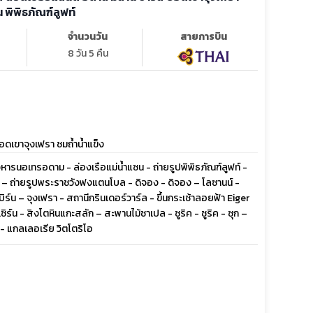
 พิพิธภัณฑ์ลูฟท์
จำนวนวัน
สายการบิน
8 วัน 5 คืน
อดเขาจุงเฟรา ชมถ้ำน้ำแข็ง
หารนอเทรอดาม - ล่องเรือแม่น้ำแซน - ถ่ายรูปพิพิธภัณฑ์ลูฟท์ -
ง – ถ่ายรูปพระราชวังฟงแตนโบล - ดิจอง - ดิจอง – โลซานน์ -
ร์น – จุงเฟรา - สถานีกรินเดอร์วาร์ล - ขึ้นกระเช้าลอยฟ้า Eiger
ิร์น - สิงโตหินแกะสลัก – สะพานไม้ชาเปล - ซูริค - ซูริค - ซุก –
- แกลเลอเรีย วิตโตริโอ