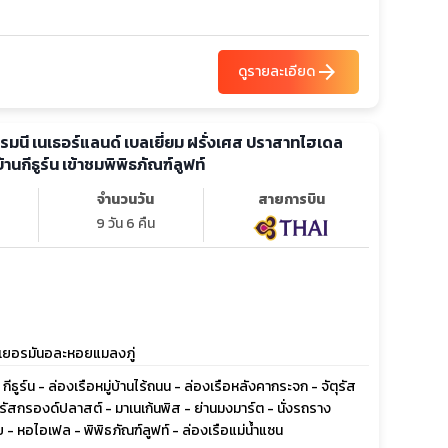
arrow_forward
ดูรายละเอียด
ยอรมนี เนเธอร์แลนด์ เบลเยี่ยม ฝรั่งเศส ปราสาทไฮเดล
่บ้านกีธูร์น เข้าชมพิพิธภัณฑ์ลูฟท์
จำนวนวัน
สายการบิน
9 วัน 6 คืน
หมูเยอรมันอละหอยแมลงภู่
ธูร์น - ล่องเรือหมู่บ้านไร้ถนน - ล่องเรือหลังคากระจก - จัตุรัส
ัตุรัสกรองด์ปลาสต์ - มาเนเก้นพิส - ย่านมงมาร์ต - นั่งรถราง
ย - หอไอเฟล - พิพิธภัณฑ์ลูฟท์ - ล่องเรือแม่น้ำแซน