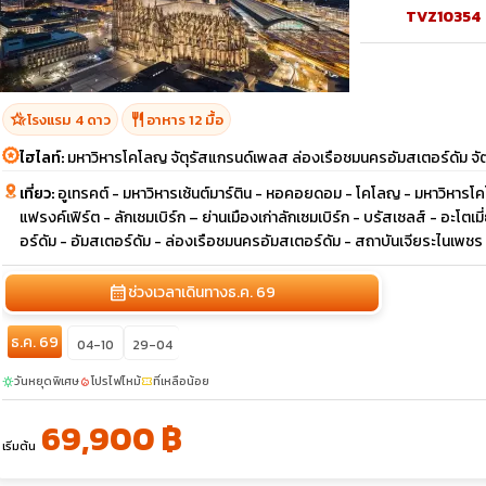
TVZ10354
hotel_class
restaurant
โรงแรม 4 ดาว
อาหาร 12 มื้อ
ไฮไลท์:
มหาวิหารโคโลญ จัตุรัสแกรนด์เพลส ล่องเรือชมนครอัมสเตอร์ดัม จัต
เที่ยว:
อูเทรคต์ - มหาวิหารเซ้นต์มาร์ติน - หอคอยดอม - โคโลญ - มหาวิหารโคโ
แฟรงค์เฟิร์ต - ลักเซมเบิร์ก – ย่านเมืองเก่าลักเซมเบิร์ก - บรัสเซลส์ - อะ
อร์ดัม - อัมสเตอร์ดัม - ล่องเรือชมนครอัมสเตอร์ดัม - สถาบันเจียระไนเพชร 
calendar_month
ช่วงเวลาเดินทาง
ธ.ค. 69
ธ.ค. 69
04-10
29-04
วันหยุดพิเศษ
โปรไฟไหม้
ที่เหลือน้อย
sunny
local_fire_department
confirmation_number
69,900 ฿
เริ่มต้น