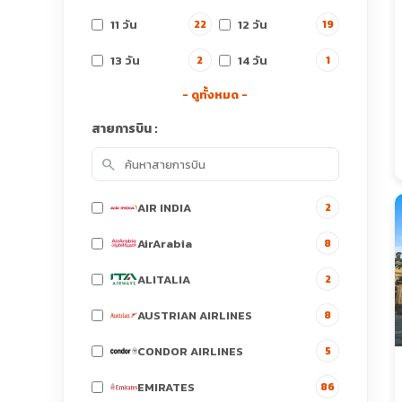
11 วัน
12 วัน
22
19
13 วัน
14 วัน
2
1
- ดูทั้งหมด -
สายการบิน :
search
AIR INDIA
2
AirArabia
8
ALITALIA
2
AUSTRIAN AIRLINES
8
CONDOR AIRLINES
5
EMIRATES
86