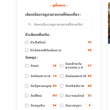
- ดูทั้งหมด -
เลือกเมือง/ฤดูกาล/สถานที่ท่องเที่ยว :
search
ตัวเลือกเพิ่มเติม :
ทัวร์ไฟไหม้
10
ทัวร์คอนเฟิร์มเดินทาง
46
วันหยุด :
วันคล้ายวัน
วันแม่
26
47
สวรรคต ร.9
วันปิยมหาราช
วันพ่อแห่งชาติ
74
94
วันรัฐธรรมนูญ
วันคริสต์มาส
84
66
วันปีใหม่
วันวาเลนไทน์
101
32
วันตรุษจีน
วันมาฆบูชา
34
4