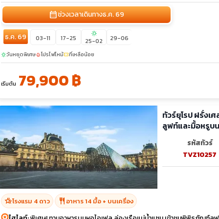
calendar_month
ช่วงเวลาเดินทาง
ธ.ค. 69
sunny
ธ.ค. 69
03-11
17-25
29-06
25-02
วันหยุดพิเศษ
โปรไฟไหม้
ที่เหลือน้อย
sunny
local_fire_department
confirmation_number
79,900 ฿
เริ่มต้น
ทัวร์ยุโรป ฝรั่งเ
ลูฟท์และมื้อหรู
รหัสทัวร์
TVZ10257
hotel_class
restaurant
โรงแรม 4 ดาว
อาหาร 14 มื้อ + บนเครื่อง
ไฮไลท์:
พิเศษ! ทานอาหารบนหอไอเฟล ล่องเรือแม่น้ำแซน เข้าชมพิพิธภัณฑ์ลูฟ