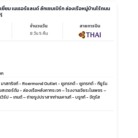
ลเยี่ยม เนเธอร์แลนด์ ลักเซมเบิร์ก ล่องเรือหมู่บ้านไร้ถนน
์
จำนวนวัน
สายการบิน
8 วัน 5 คืน
จก
 มาสทริชท์ - Roermond Outlet - ยูเทรกต์ - ยูเทรกต์ - กีธูร์น
 อัมสเตอร์ดัม - ล่องเรือหลังคากระจก – โรงงานเจียระไนเพชร –
วิร์ป – เกนต์ – ถ่ายรูปปราสาทท่านเคานท์ - บรูกก์ - จัตุรัส