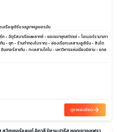
รือลูเซิร์น เมนูขาหมูเยอรมัน
์ก - จัตุรัสมาเรียนพลาทซ์ - ยอดเขาซุกสปิตเซ่ – โอเบอร์รามาเกา
นเก้น - ซุก - ร้านทำทองโบราณ - ล่องเรือทะเลสาบลูเซิร์น - สิงโต
- อินเทอร์ลาเก้น - ทะเลสาบโคโม - มหาวิหารแห่งเมืองมิลาน - แกล
arrow_forward
ดูรายละเอียด
เศส สวิตเซอร์แลนด์ อิตาลี มิลาน ปารีส ยอดเขาจุงเฟรา