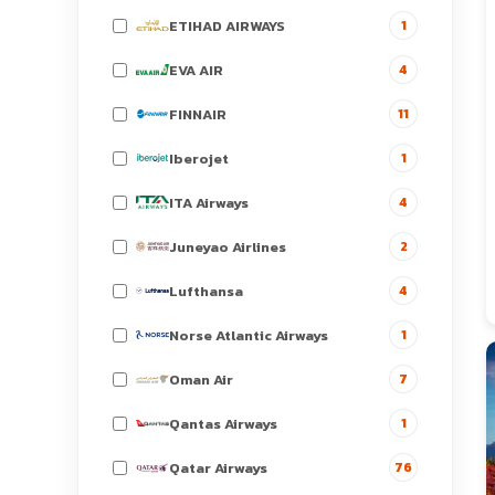
ETIHAD AIRWAYS
1
EVA AIR
4
FINNAIR
11
Iberojet
1
ITA Airways
4
Juneyao Airlines
2
Lufthansa
4
Norse Atlantic Airways
1
Oman Air
7
Qantas Airways
1
Qatar Airways
76