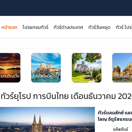
หน้าแรก
โปรแกรมทัวร์
ทัวร์ต่างประเทศ
ทัวร์วันหยุด
ทัวร์ โป
ทัวร์ยุโรปตะวัน
close
สแกนดิเนเวีย
โปรไฟไหม้ยุโรป
ออก
ทัวร์เยอร
ทัวร์ยุโรป การบินไทย เดือนธันวาคม 20
ทัวร์เบเนลักซ์ เน
โลญ จัตุรัสแกรนด
รหัสทัวร์