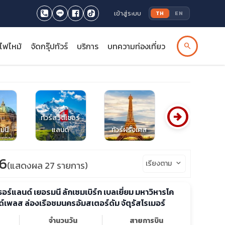
เข้าสู่ระบบ
TH
EN
รไฟไหม้
จัดกรุ๊ปทัวร์
บริการ
บทความท่องเที่ยว
search
arrow_circle_right
ทัวร์สวิตเซอร์
มนี
แลนด์
ทัวร์ฝรั่งเศส
ทัวร์อิตาลี
26
เรียงตาม
keyboard_arrow_down
(แสดงผล 27 รายการ)
เธอร์แลนด์ เยอรมนี ลักเซมเบิร์ก เบลเยี่ยม มหาวิหารโค
์เพลส ล่องเรือชมนครอัมสเตอร์ดัม จัตุรัสโรเมอร์
จำนวนวัน
สายการบิน