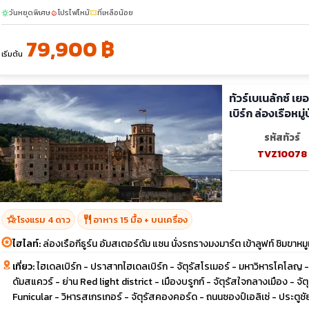
วันหยุดพิเศษ
โปรไฟไหม้
ที่เหลือน้อย
sunny
local_fire_department
confirmation_number
79,900 ฿
เริ่มต้น
ทัวร์เบเนลักซ์ เ
เบิร์ก ล่องเรือหมู
รหัสทัวร์
TVZ10078
hotel_class
restaurant
โรงแรม 4 ดาว
อาหาร 15 มื้อ + บนเครื่อง
ไฮไลท์:
ล่องเรือกีธูร์น อัมสเตอร์ดัม แซน นั่งรถรางมงมาร์ต เข้าลูฟท์ ชิมขา
เที่ยว:
ไฮเดลเบิร์ก - ปราสาทไฮเดลเบิร์ก - จัตุรัสโรเมอร์ - มหาวิหารโคโลญ - กี
ดัมสแควร์ - ย่าน Red light district - เมืองบรูกก์ - จัตุรัสใจกลางเมือง - จ
Funicular - วิหารสเกรเกอร์ - จัตุรัสคองคอร์ด - ถนนซองป์เอลิเซ่ - ประตูชั