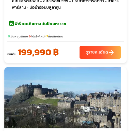
คอนเสิร์ตฮอลล์ - ล่องเรือชมวาฬ - ประภาคารกรอตตา - อาคาร
พาร์ลาน - บ่อน้ำร้อนบลูลากูน
event_available
พีเรียดเดินทาง วันปิยมหาราช
วันหยุดพิเศษ
โปรไฟไหม้
ที่เหลือน้อย
sunny
local_fire_department
confirmation_number
199,990 ฿
arrow_forward
ดูรายละเอียด
เริ่มต้น