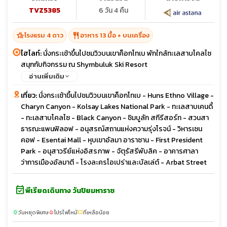
TVZ5385
6 วัน 4 คืน
hotel_class
restaurant
โรงแรม 4 ดาว
อาหาร 13 มื้อ + บนเครื่อง
ไฮไลท์:
นั่งกระเช้าขึ้นไปชมวิวบนเขาค็อกโทเบ พักใกล้ทะเลสาบโคลไซ
สนุกกับกิจกรรม ณ Shymbuluk Ski Resort
อ่านเพิ่มเติม
เที่ยว:
นั่งกระเช้าขึ้นไปชมวิวบนเขาค็อกโทเบ - Huns Ethno Village -
Charyn Canyon - Kolsay Lakes National Park - ทะเลสาบเคนดี้
- ทะเลสาบโคลไซ - Black Canyon - ชิมบูลัก สกีรีสอร์ท - สวนสา
ธารณะแพนฟิลอฟ - อนุสรณ์สถานแห่งความรุ่งโรจน์ - วิหารเซน
คอฟ - Esentai Mall - หุบเขาอัลมา อาราซาน - First President
Park - อนุสาวรีย์แห่งอิสรภาพ - จัตุรัสรีพับลิค - อาคารศาลา
ว่าการเมืองอัลมาตี - โรงละครโอเปร่าและบัลเล่ต์ - Arbat Street
event_available
พีเรียดเดินทาง วันปิยมหาราช
วันหยุดพิเศษ
โปรไฟไหม้
ที่เหลือน้อย
sunny
local_fire_department
confirmation_number