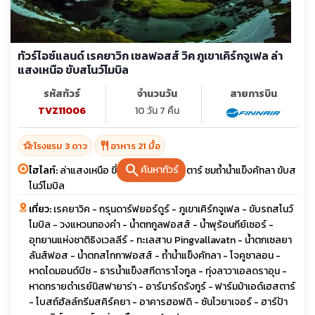
ทัวร์ไอซ์แลนด์ เรคยาวิก เซลฟอสส์ วิค ภูเขาเคิร์กจูเฟล ล่า
แสงเหนือ ขับสโนว์โมบิล
รหัสทัวร์
จำนวนวัน
สายการบิน
TVZ11006
10 วัน 7 คืน
hotel_class
restaurant
โรงแรม 3 ดาว
อาหาร 21 มื้อ
search
ค้นหาทัวร์
ไฮไลท์:
ล่าแสงเหนือ ขี่ม้าที่ฟาร์มเอด์เฮสตาร์ ชมถ้ำน้ำแข็งคัทลา ขับส
โนว์โมบิล
เที่ยว:
เรคยาวิค - กรุนดาร์ฟยอร์ดูร์ - ภูเขาเคิร์กจูเฟล - ขับรถสโนว์
โมบิล - วงแหวนทองคำ - น้ำตกกูลฟอสส์ - น้ำพุร้อนกีย์เซอร์ -
อุทยานแห่งชาติธิงเวลลีร์ - ทะเลสาบ Pingvallavatn - น้ำตกเซลยา
ลันส์ฟอส - น้ำตกสโกกาฟอสส์ - ถ้ำน้ำแข็งคัทลา - โจคูซาลอน -
หาดไดมอนด์บีช - ธารน้ำแข็งสกีดาราโจกูล - ทุ่งลาวาเอลดราอุน -
หาดทรายดำเรย์นิสฟายาร่า - อาร์นาร์ดรังกูร์ - ฟาร์มม้าเอด์เฮสตาร์
- โบสถ์ฮัลล์กรีมสคิร์คยา - อาคารฮอฟดิ - ซันโวยาเจอร์ - ฮาร์ป้า