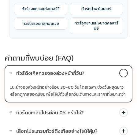
ทัวร์วงแหวนแห่งเคอร์รี
ทัวร์หน้าผาโมเฮอร์
ทัวร์อุทยานแห่งชาติคิลลาร์
ทัวร์ไจแอนท์สคอสเวย์
นีย์
คำถามที่พบบ่อย (FAQ)
ทัวร์ดิงเกิลควรจองล่วงหน้ากี่วัน?
01
แนะนำจองล่วงหน้าอย่างน้อย 30-60 วัน โดยเฉพาะช่วงวันหยุดยาว
หรือฤดูกาลยอดนิยม เพื่อให้มีตัวเลือกวันเดินทางและราคาที่เหมาะกว่า
ทัวร์ดิงเกิลมีโปรผ่อน 0% หรือไม่?
02
บางโปรแกรมมีโปรผ่อน 0% หรือโปรโมชั่นบัตรเครดิตตามเงื่อนไขที่
เลือกโปรแกรมทัวร์ดิงเกิลอย่างไรให้คุ้ม?
03
บริษัทกำหนด สามารถดูสัญลักษณ์โปรโมชั่นในรายการทัวร์แต่ละ