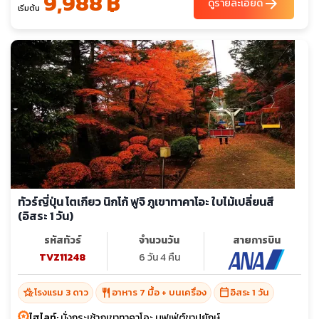
9,988 ฿
arrow_forward
ดูรายละเอียด
เริ่มต้น
ทัวร์ญี่ปุ่น โตเกียว นิกโก้ ฟูจิ ภูเขาทาคาโอะ ใบไม้เปลี่ยนสี
(อิสระ 1 วัน)
รหัสทัวร์
จำนวนวัน
สายการบิน
TVZ11248
6 วัน 4 คืน
hotel_class
restaurant
calendar_today
โรงแรม 3 ดาว
อาหาร 7 มื้อ + บนเครื่อง
อิสระ 1 วัน
ไฮไลท์:
นั่งกระเช้าภูเขาทาคาโอะ บุฟเฟ่ต์ขาปูยักษ์