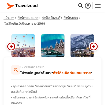
search
account_circle
menu
หน้าแรก
ทัวร์ต่างประเทศ
ทัวร์ไอร์แลนด์
ทัวร์ดิงเกิล
ทัวร์ดิงเกิล วันปิยมหาราช 2569
close
arrow_circle_left
arrow_circle_right
ีย
ทัวร์ตุรกี
ทัวร์ฟินแลนด์
ทัวร์ออสเตรีย
ท
travel_explore
ไม่พบผลการค้นหา
calendar_month
ไม่พบข้อมูลคำค้นหา "
ทัวร์ดิงเกิล วันปิยมหาราช
"
search
• คุณอาจลองคลิก "ล้างคำค้นหา" แล้วกดปุ่ม "ค้นหา" ตรงเมนูด้าน
บนเพื่อค้นหาทัวร์ใหม่
• หรือคุณสามารถใช้กล่องค้นหาทางซ้ายมือเพื่อเลือกค้นหาทัวร์ที่
ต้องการ