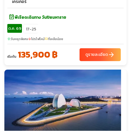
เครเกอร์
event_available
พีเรียดเดินทาง วันปิยมหาราช
ต.ค. 69
17-25
วันหยุดพิเศษ
โปรไฟไหม้
ที่เหลือน้อย
sunny
local_fire_department
confirmation_number
135,900 ฿
arrow_forward
ดูรายละเอียด
เริ่มต้น