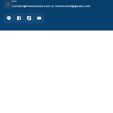
อีเมล
contact@travelzeed.com
or
travelzeed@gmail.com
ดูรีวิว
ติดต่อเซล
จองผ่านแชท
จองผ่านไลน์
เมนูหลัก
หน้าแรก
จัดกรุ๊ปทัวร์
เกี่ยวกับเรา
ติดต่อเรา
รีวิว Travelzeed
บทความท่องเที่ยว