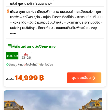
แล้ว) ภูเขานางฟ้า (รวมรถราง)
เที่ยว:
อุทยานแห่งชาติหลุมฟ้า - สะพานสวรรค์ - ระเบียงแก้ว - ภูเขา
นางฟ้า - รถไฟทะลุตึก - หมู่บ้านโบราณฉือชี่โข่ว - สะพานเชียนซีเหมิน
- หงหยาต้ง - วัดเจ้าแม่กวนอิมเป่าเหลิน - มหาศาลาประชาคมฉงชิ่ง -
Kuixing Building - ตึกตะเกียบ - ถนนคนเดินเจียฟ่างเป่ย - Pop
mart
event_available
พีเรียดเดินทาง วันปิยมหาราช
เต็ม
ต.ค. 69
23-26
วันหยุดพิเศษ
โปรไฟไหม้
ที่เหลือน้อย
sunny
local_fire_department
confirmation_number
14,999 ฿
arrow_forward
ดูรายละเอียด
เริ่มต้น