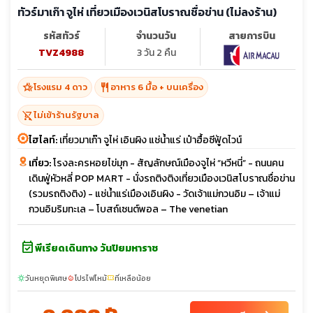
ทัวร์มาเก๊า จูไห่ เที่ยวเมืองเวนิสโบราณชื่อข่าน (ไม่ลงร้าน)
รหัสทัวร์
จำนวนวัน
สายการบิน
TVZ4988
3 วัน 2 คืน
hotel_class
restaurant
โรงแรม 4 ดาว
อาหาร 6 มื้อ + บนเครื่อง
shopping_cart_off
ไม่เข้าร้านรัฐบาล
ไฮไลท์:
เที่ยวมาเก๊า จูไห่ เอินผิง แช่น้ำแร่ เป๋าฮื้อซีฟู้ดไวน์
เที่ยว:
โรงละครหอยไข่มุก - สัญลักษณ์เมืองจูไห่ “หวีหนี่” - ถนนคน
เดินฟู่หัวหลี่ POP MART - นั่งรถติงติงเที่ยวเมืองเวนิสโบราณชื่อข่าน
(รวมรถติงติง) - แช่น้ำแร่เมืองเอินผิง - วัดเจ้าแม่กวนอิม – เจ้าแม่
กวนอิมริมทะเล – โบสถ์เซนต์พอล – The venetian
event_available
พีเรียดเดินทาง วันปิยมหาราช
วันหยุดพิเศษ
โปรไฟไหม้
ที่เหลือน้อย
sunny
local_fire_department
confirmation_number