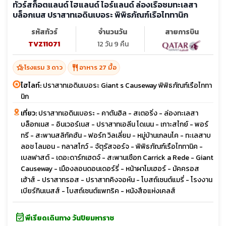
ทัวร์สก็อตแลนด์ ไฮแลนด์ ไอร์แลนด์ ล่องเรือชมทะเลสา
บล็อกเนส ปราสาทเอดินเบอระ พิพิธภัณฑ์เรือไททานิก
รหัสทัวร์
จำนวนวัน
สายการบิน
TVZ11071
12 วัน 9 คืน
hotel_class
restaurant
โรงแรม 3 ดาว
อาหาร 27 มื้อ
ไฮไลท์:
ปราสาทเอดินเบอระ Giant s Causeway พิพิธภัณฑ์เรือไททา
นิก
เที่ยว:
ปราสาทเอดินเบอระ - คาตันฮิล - สเตอริ่ง - ล่องทะเลสา
บล็อกเนส - อินเวอร์เนส - ปราสาทเอลีน โดเนน - เกาะสไกย์ - พอร์
ทรี - สะพานสลิกัคฮัน - ฟอร์ท วิลเลี่ยม - หมู่บ้านเกลนโค - ทะเลสาบ
ลอช โลมอน - กลาสโกว์ - จัตุรัสจอร์จ - พิพิธภัณฑ์เรือไททานิค -
เบลฟาสต์ - เดอะดาร์กเฮดจ์ - สะพานเชือก Carrick a Rede - Giant
Causeway - เมืองลอนดอนเดอร์รี่ - หน้าผาโมเฮอร์ - มัคครอส
เฮ้าส์ - ปราสาทรอส - ปราสาทคิงจอห์น - โบสถ์เซนต์แมรี่ - โรงงาน
เบียร์กินเนสส์ - โบสถ์เซนต์แพทริค - หนังสือแห่งเคลส์
event_available
พีเรียดเดินทาง วันปิยมหาราช