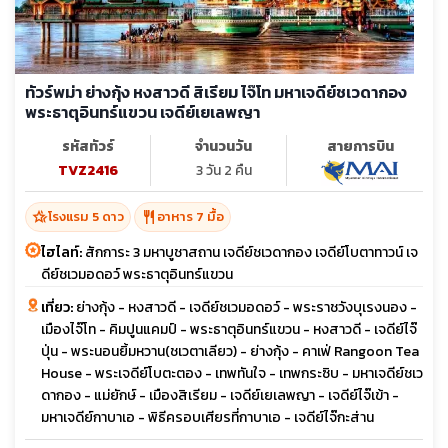
ทัวร์พม่า ย่างกุ้ง หงสาวดี สิเรียม ไจ๊โท มหาเจดีย์ชเวดากอง
พระธาตุอินทร์แขวน เจดีย์เยเลพญา
รหัสทัวร์
จำนวนวัน
สายการบิน
TVZ2416
3 วัน 2 คืน
hotel_class
restaurant
โรงแรม 5 ดาว
อาหาร 7 มื้อ
ไฮไลท์:
สักการะ 3 มหาบูชาสถาน เจดีย์ชเวดากอง เจดีย์โบตาทาวน์ เจ
ดีย์ชเวมอดอว์ พระธาตุอินทร์แขวน
เที่ยว:
ย่างกุ้ง - หงสาวดี - เจดีย์ชเวมอดอว์ - พระราชวังบุเรงนอง -
เมืองไจ๊โท - คิมปูนแคมป์ - พระธาตุอินทร์แขวน - หงสาวดี - เจดีย์ไจ๊
ปุ่น - พระนอนยิ้มหวาน(ชเวตาเลียว) - ย่างกุ้ง - คาเฟ่ Rangoon Tea
House - พระเจดีย์โบตะตอง - เทพทันใจ - เทพกระซิบ - มหาเจดีย์ชเว
ดากอง - แม่ยักษ์ - เมืองสิเรียม - เจดีย์เยเลพญา - เจดีย์ไจ๊เข้า -
มหาเจดีย์กาบาเอ - พิธีครอบเศียรที่กาบาเอ - เจดีย์ไจ๊กะส่าน