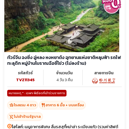
ทัวร์จีน ฉงชิ่ง อู่หลง หงหยาต้ง อุทยานแห่งชาติหลุมฟ้า รถไฟ
ทะลุตึก หมู่บ้านโบราณฉือชี่โข่ว (ไม่ลงร้าน)
รหัสทัวร์
จำนวนวัน
สายการบิน
TVZ11345
4 วัน 3 คืน
หมายเหตุ * : เฉพาะพีเรียดที่เข้าร่วมรายการ
hotel_class
restaurant
โรงแรม 4 ดาว
อาหาร 6 มื้อ + บนเครื่อง
shopping_cart_off
ไม่เข้าร้านรัฐบาล
ไฮไลท์:
เมนูอาหารพิเศษ ลิ้มรสสุกี้หม่าล่า ระเบียงแก้ว (รวมค่าลิฟต์