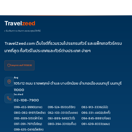
รายการได้
ควรดูจำนวนวัน ไฮไลต์ที่รวมจริง โรงแรม สายการบิน มื้ออาหาร และ
ช่วงราคา ไม่ควรเทียบจากราคาต่ำสุดเพียงอย่างเดียว
Travel
zeed
เริ่มต้นการเดินทางของคุณได้ที่นี่
TravelZeed.com เว็บไซต์ที่รวมรวมโปรแกรมทัวร์ และแพ็กเกจทัวร์ครบ
มากที่สุด ทั้งทัวร์ในประเทศและทัวร์ต่างประเทศ ง่ายๆ
ใบอนุญาต เลขที่ 11/08038
ที่อยู่
105/12 ถนน ราชพฤกษ์ ตำบล บางรักน้อย อำเภอเมืองนนทบุรี นนทบุรี
11000
โทรศัพท์
02-108-7900
099-432-9990
(อาย)
095-524-5513
(เติร์ก)
082-913-3336
(นินิ)
080-082-9197
(รัสเซีย)
062-103-3313
(ใบเตย)
086-331-4402
(ลัคกี้)
093-889-5151
(ฟ้าใส)
061-889-9492
(วิววี่)
094-845-8881
(ก้อย)
097-091-7971
(โจริญ)
080-394-3310
(เก็บ)
081-639-8333
(แอม)
099-635-0416
(โฟล์ค)