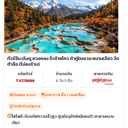
ทัวร์จีน เฉิงตู หวงหลง จิ่วจ้ายโกว ต๋ากู่ปิงชวน หนานเฉียว วัด
ต้าฉือ (ไม่ลงร้าน)
รหัสทัวร์
จำนวนวัน
สายการบิน
TVZ11686
6 วัน 5 คืน
hotel_class
restaurant
โรงแรม 4 ดาว
อาหาร 14 มื้อ + บนเครื่อง
shopping_cart_off
ไม่เข้าร้านรัฐบาล
ไฮไลท์:
นั่งรถไฟความเร็วสูง ศูนย์อนุรักษ์หมีแพนด้า สะพานหนาน
เฉียว