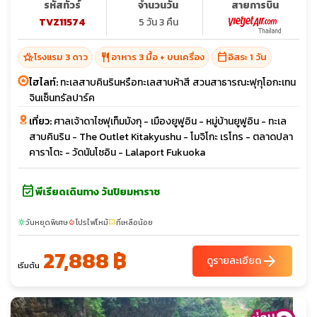
รหัสทัวร์
จำนวนวัน
สายการบิน
TVZ11574
5 วัน 3 คืน
hotel_class
restaurant
calendar_today
โรงแรม 3 ดาว
อาหาร 3 มื้อ + บนเครื่อง
อิสระ 1 วัน
ไฮไลท์:
ทะเลสาบคินรินหรือทะเลสาบห้าสี สวนสาธารณะฟุกุโอกะเทน
จินเซ็นทรัลปาร์ค
เที่ยว:
ศาลเจ้าดาไซฟุเท็มมังกุ - เมืองยูฟูอิน - หมู่บ้านยูฟูอิน - ทะเล
สาบคินริน - The Outlet Kitakyushu - โมจิโกะ เรโทร - ตลาดปลา
คาราโตะ - วัดนันโซอิน - Lalaport Fukuoka
event_available
พีเรียดเดินทาง วันปิยมหาราช
วันหยุดพิเศษ
โปรไฟไหม้
ที่เหลือน้อย
sunny
local_fire_department
confirmation_number
27,888 ฿
arrow_forward
ดูรายละเอียด
เริ่มต้น