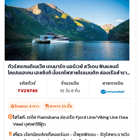
ทัวร์สแกนดิเนเวีย เดนมาร์ก นอร์เวย์ สวีเดน ฟินแลนด์
โคเปนเฮเกน เฮลซิงกิ นั่งรถไฟสายโรแมนติก ล่องเรือสำราญ
ชมฟยอร์ด
รหัสทัวร์
จำนวนวัน
สายการบิน
TVZ9765
10 วัน 8 คืน
hotel_class
restaurant
โรงแรม 4 ดาว
อาหาร 22 มื้อ
ไฮไลท์:
รถไฟ Flamsbana ล่องเรือ Fjord Line/Viking Line (Sea
View) บุฟเฟต์ซีฟู้ด
เที่ยว:
เงือกน้อยลิตเติ้ลเมอร์เมด - น้ำพุเกฟิออน - จัตุรัสพระราชวัง