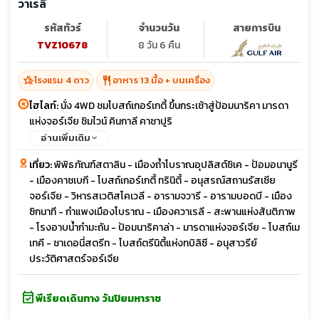
วาเรลี
รหัสทัวร์
จำนวนวัน
สายการบิน
TVZ10678
8 วัน 6 คืน
hotel_class
restaurant
โรงแรม 4 ดาว
อาหาร 13 มื้อ + บนเครื่อง
ไฮไลท์:
นั่ง 4WD ชมโบสถ์เกอร์เกตี้ ขึ้นกระเช้าสู่ป้อมนาริคา มารดา
แห่งจอร์เจีย ชิมไวน์ คินกาลี คาชาปูริ
อ่านเพิ่มเติม
เที่ยว:
พิพิธภัณฑ์สตาลิน - เมืองถ้ำโบราณอุปลิสต์ชิเค - ป้อมอนานูรี
- เมืองคาซเบกี - โบสถ์เกอร์เกตี้ ทรินิตี้ - อนุสรณ์สถานรัสเซีย
จอร์เจีย - วิหารสเวติสโคเวลี - อารามจวารี - อารามบอดบี - เมือง
ซิกนาที - กำแพงเมืองโบราณ - เมืองควาเรลี - สะพานแห่งสันติภาพ
- โรงอาบน้ำกำมะถัน - ป้อมนาริคาล่า - มารดาแห่งจอร์เจีย - โบสถ์เม
เทคี - ชาเดอนี่สตรีท - โบสถ์ตรีนิตี้แห่งทบิลิซี - อนุสาวรีย์
ประวัติศาสตร์จอร์เจีย
event_available
พีเรียดเดินทาง วันปิยมหาราช