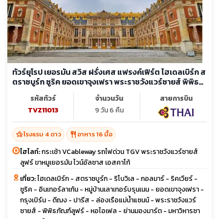
ทัวร์ยุโรป เยอรมัน สวิส ฝรั่งเศส แฟรงค์เฟิร์ต ไฮเดลเบิร์ก ส
ตราซบูร์ก ซูริค ยอดเขาจุงเฟรา พระราชวังแวร์ซายส์ พิพิธ
ภัณฑ์ลูฟร์
รหัสทัวร์
จำนวนวัน
สายการบิน
TVZ11013
9 วัน 6 คืน
hotel_class
restaurant
โรงแรม 4 ดาว
อาหาร 16 มื้อ
ไฮไลท์:
กระเช้า VCableway รถไฟด่วน TGV พระราชวังแวร์ซายส์
ลูฟร์ ขาหมูเยอรมัน ไวน์อัลซาส เอสคาโก้
เที่ยว:
ไฮเดลเบิร์ก - สตราซบูร์ก - ริโบวิเล - กอลมาร์ - ริคเวียร์ -
ซูริค - อินเทอร์ลาเก้น - หมู่บ้านเลาเทอร์บรุนเนน - ยอดเขาจุงเฟรา -
กรุงเบิร์น - ดีฌง - ปารีส - ล่องเรือแม่น้ำแซนน์ - พระราชวังแวร์
ซายส์ - พิพิธภัณฑ์ลูฟร์ - หอไอเฟล - ย่านมองมาร์ต - มหาวิหารซา