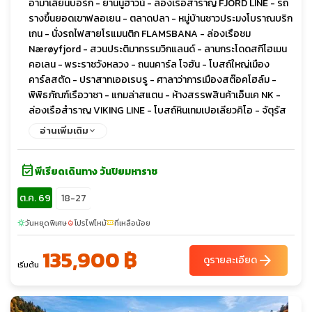
อามาเลียนบอร์ก - ย่านนูฮาวน์ - ล่องเรือสำราญ FJORD LINE - รถ
รางขึ้นยอดเขาฟลอเยน - ตลาดปลา - หมู่บ้านชาวประมงโบราณบริก
เกน - นั่งรถไฟสายโรแมนติก FLAMSBANA - ล่องเรือชม
Nærøyfjord - สวนประติมากรรมวิกแลนด์ - ลานกระโดดสกีโฮเมน
คอเลน - พระราชวังหลวง - ถนนคาร์ล โจฮัน - โบสถ์ใหญ่เมือง
คาร์ลสตัด - ปราสาทเออเรบรู - ศาลาว่าการเมืองสต๊อคโฮล์ม -
พิพิธภัณฑ์เรือวาซา - แกมล่าสแตน - ห้างสรรพสินค้าเอ็นเค NK -
ล่องเรือสำราญ VIKING LINE - โบสถ์หินเทมเปอเลียวคิโอ - จัตุรัส
รัฐสภา - ตลาดนัดริมทะเล - อนุสาวรีย์ซิเบลิอุซ - ย่านถนนเอสปลา
อ่านเพิ่มเติม
นาดิ
event_available
พีเรียดเดินทาง วันปิยมหาราช
ต.ค. 69
18-27
วันหยุดพิเศษ
โปรไฟไหม้
ที่เหลือน้อย
sunny
local_fire_department
confirmation_number
135,900 ฿
arrow_forward
ดูรายละเอียด
เริ่มต้น