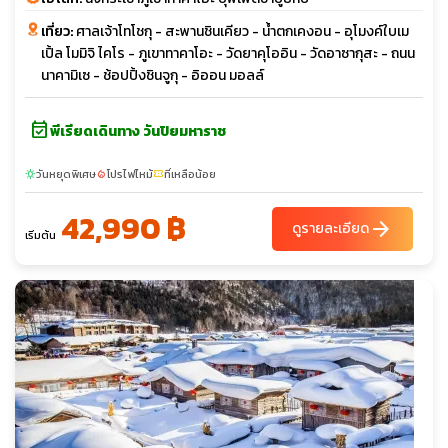
เที่ยว:
ศาลเจ้าโทโชกุ - สะพานชินเคียว - น้ำตกเคงอน - อุโมงค์ใบเม
เปิ้ล โมมิจิ ไคโร - ภูเขาทาคาโอะ - วัดยาคุโออิน - วัดอาซากุสะ - ถนน
นาคามิเซ - ช้อปปิ้งชินจูกุ - อิออน มอลล์
event_available
พีเรียดเดินทาง วันปิยมหาราช
วันหยุดพิเศษ
โปรไฟไหม้
ที่เหลือน้อย
sunny
local_fire_department
confirmation_number
42,990 ฿
arrow_forward
ดูรายละเอียด
เริ่มต้น