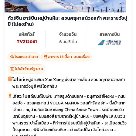
ทัวร์จีน ฮาร์บิน หมู่บ้านหิมะ สวนคฤหาสน์วอลก้า พระราชวังปู
ยี (ไม่ลงร้าน)
รหัสทัวร์
จำนวนวัน
สายการบิน
TVZ12061
6 วัน 5 คืน
hotel_class
restaurant
โรงแรม 4 ดาว
อาหาร 13 มื้อ + บนเครื่อง
shopping_cart_off
ไม่เข้าร้านรัฐบาล
ไฮไลท์:
หมู่บ้านหิมะ Xue Xiang นั่งม้าลากเลื่อน สวนคฤหาสน์วอลก้า
พระราชวังปูยี ฟรีไอศกรีม
เที่ยว:
โบสถ์เซนต์โซเฟีย (ถ่ายรูปด้านนอก) - อนุสาวรีย์ฝังหง - ถนน
จงยัง - สวนคฤหาสน์ VOLGA MANOR วอลก้ารีสอร์ท - นั่งม้าลาก
เลื่อน - หมู่บ้านหิมะ Xue xiang China Snow Town - ระเบียงชมวิว
เขาปิ้งฉุยซาน - ชมแสงสียามราตรีหมู่บ้านหิมะ - ชมพลุไฟและขบวน
พาเหรดระบำพื้นเมือง - ที่ทำการไปรษณีย์หมู่บ้านหิมะ - ระเบียงชมวิว
ปิ้งฉุยซาน - พิพิธภัณฑ์เมืองหิมะ - ย่านช้อปปิ้ง เจ้อโหย่วซาน -