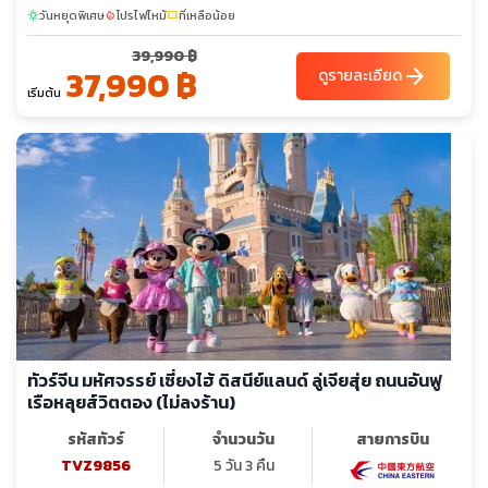
วันหยุดพิเศษ
โปรไฟไหม้
ที่เหลือน้อย
sunny
local_fire_department
confirmation_number
39,990 ฿
37,990 ฿
arrow_forward
ดูรายละเอียด
เริ่มต้น
ทัวร์จีน มหัศจรรย์ เซี่ยงไฮ้ ดิสนีย์แลนด์ ลู่เจียสุ่ย ถนนอันฟู
เรือหลุยส์วิตตอง (ไม่ลงร้าน)
รหัสทัวร์
จำนวนวัน
สายการบิน
TVZ9856
5 วัน 3 คืน