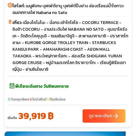
ไฮไลท์:
เมนูพิเศษ บุฟเฟ่ต์ชาบู บุฟเฟ่ต์ปิ้งย่าง ล่องเรือแม่น้ำโชกาวะ
ชมเทศกาลไฟ Nabana no Sato
เที่ยว:
เมืองโคโมโนะ - นั่งกระเช้าโกไซโซ - COCORU TERRACE -
ชิงช้า COCORU - งานประดับไฟ NABANA NO SATO - หุบเขาโครัง
เค - วัดฮิดะโคคุบุนจิ - ถนนซันมาจิซูจิ - สะพานนาคาบาชิ - ปราสาทโท
ยามะ - KUROBE GORGE TROLLEY TRAIN - STARBUCKS
KANSUI PARK - AMAHARASHI COAST - AEON MALL
TAKAOKA - พระใหญ่ทาคาโอกะ - ล่องเรือ SHOGAWA YURAN
GORGE CRUISE - หมู่บ้านมรดกโลก ชิราคาวาโกะ - เรียนรู้พิธีชงชา
ญี่ปุ่น - ย่านชินไซบาชิ
event_available
พีเรียดเดินทาง วันปิยมหาราช
วันหยุดพิเศษ
โปรไฟไหม้
ที่เหลือน้อย
sunny
local_fire_department
confirmation_number
39,919 ฿
arrow_forward
ดูรายละเอียด
เริ่มต้น