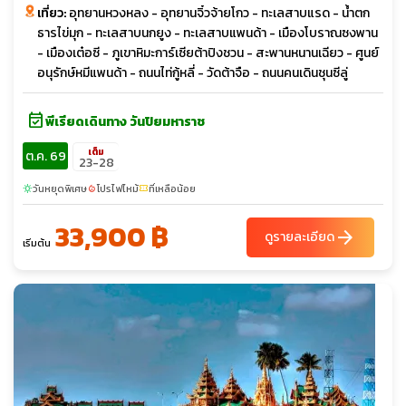
เที่ยว:
อุทยานหวงหลง - อุทยานจิ๋วจ้ายโกว - ทะเลสาบแรด - น้ำตก
ธารไข่มุก - ทะเลสาบนกยูง - ทะเลสาบแพนด้า - เมืองโบราณซงพาน
- เมืองเต๋อซี - ภูเขาหิมะการ์เซียต้าปิงชวน - สะพานหนานเฉียว - ศูนย์
อนุรักษ์หมีแพนด้า - ถนนไท่กู้หลี่ - วัดต้าจือ - ถนนคนเดินชุนซีลู่
event_available
พีเรียดเดินทาง วันปิยมหาราช
เต็ม
ต.ค. 69
23-28
วันหยุดพิเศษ
โปรไฟไหม้
ที่เหลือน้อย
sunny
local_fire_department
confirmation_number
33,900 ฿
arrow_forward
ดูรายละเอียด
เริ่มต้น