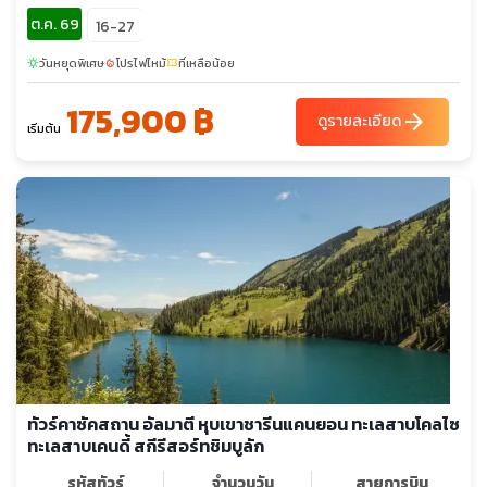
ต.ค. 69
16-27
วันหยุดพิเศษ
โปรไฟไหม้
ที่เหลือน้อย
sunny
local_fire_department
confirmation_number
175,900 ฿
arrow_forward
ดูรายละเอียด
เริ่มต้น
ทัวร์คาซัคสถาน อัลมาตี หุบเขาชารีนแคนยอน ทะเลสาบโคลไซ
ทะเลสาบเคนดี้ สกีรีสอร์ทชิมบูลัก
รหัสทัวร์
จำนวนวัน
สายการบิน