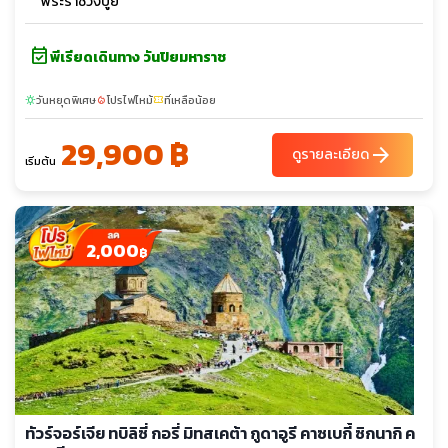
พระราชวังปูยี
event_available
พีเรียดเดินทาง วันปิยมหาราช
วันหยุดพิเศษ
โปรไฟไหม้
ที่เหลือน้อย
sunny
local_fire_department
confirmation_number
29,900 ฿
arrow_forward
ดูรายละเอียด
เริ่มต้น
2,000
฿
ทัวร์จอร์เจีย ทบิลิซี่ กอรี่ มิทสเคต้า กูดาอูรี คาซเบกี้ ซิกนากิ ค