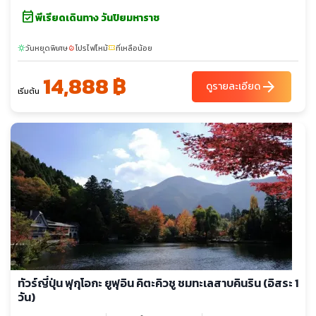
event_available
พีเรียดเดินทาง วันปิยมหาราช
วันหยุดพิเศษ
โปรไฟไหม้
ที่เหลือน้อย
sunny
local_fire_department
confirmation_number
14,888 ฿
arrow_forward
ดูรายละเอียด
เริ่มต้น
ทัวร์ญี่ปุ่น ฟุกุโอกะ ยูฟุอิน คิตะคิวชู ชมทะเลสาบคินริน (อิสระ 1
วัน)