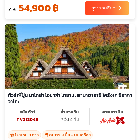
54,900 ฿
arrow_forward
ดูรายละเอียด
เริ่มต้น
ทัวร์ญี่ปุ่น นาโกย่า โอซาก้า โทยามะ อามาฮาราชิ โครังเค ชิราคา
วาโกะ
รหัสทัวร์
จำนวนวัน
สายการบิน
TVZ12049
7 วัน 4 คืน
hotel_class
restaurant
โรงแรม 3 ดาว
อาหาร 9 มื้อ + บนเครื่อง