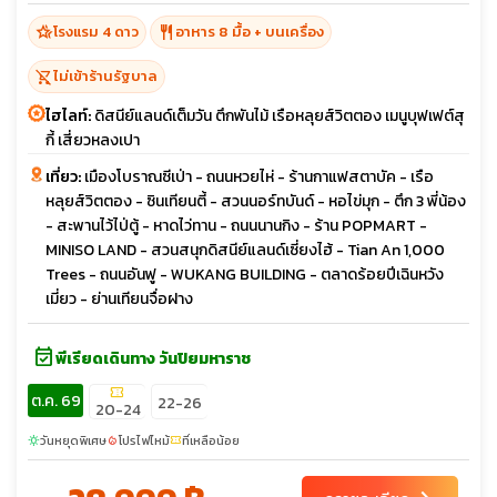
hotel_class
restaurant
โรงแรม 4 ดาว
อาหาร 8 มื้อ + บนเครื่อง
shopping_cart_off
ไม่เข้าร้านรัฐบาล
ไฮไลท์:
ดิสนีย์แลนด์เต็มวัน ตึกพันไม้ เรือหลุยส์วิตตอง เมนูบุฟเฟต์สุ
กี้ เสี่ยวหลงเปา
เที่ยว:
เมืองโบราณซีเป่า - ถนนหวยไห่ - ร้านกาแฟสตาบัค - เรือ
หลุยส์วิตตอง - ซินเทียนตี้ - สวนนอร์ทบันด์ - หอไข่มุก - ตึก 3 พี่น้อง
- สะพานไว้ไป่ตู้ - หาดไว่ทาน - ถนนนานกิง - ร้าน POPMART -
MINISO LAND - สวนสนุกดิสนีย์แลนด์เซี่ยงไฮ้ - Tian An 1,000
Trees - ถนนอันฟู - WUKANG BUILDING - ตลาดร้อยปีเฉินหวัง
เมี่ยว - ย่านเทียนจื่อฝาง
event_available
พีเรียดเดินทาง วันปิยมหาราช
confirmation_number
ต.ค. 69
22-26
20-24
วันหยุดพิเศษ
โปรไฟไหม้
ที่เหลือน้อย
sunny
local_fire_department
confirmation_number