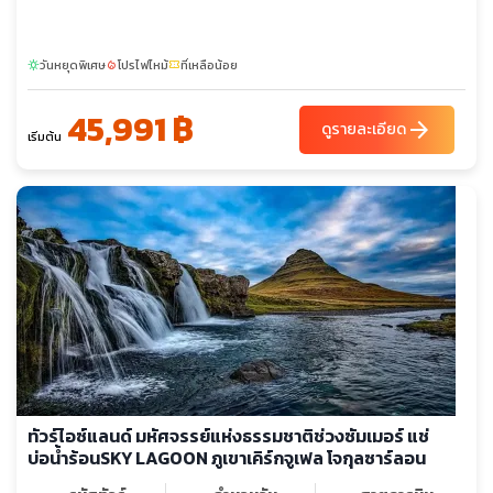
วันหยุดพิเศษ
โปรไฟไหม้
ที่เหลือน้อย
sunny
local_fire_department
confirmation_number
45,991 ฿
arrow_forward
ดูรายละเอียด
เริ่มต้น
ทัวร์ไอซ์แลนด์ มหัศจรรย์แห่งธรรมชาติช่วงซัมเมอร์ แช่
บ่อน้ำร้อนSKY LAGOON ภูเขาเคิร์กจูเฟล โจกุลซาร์ลอน