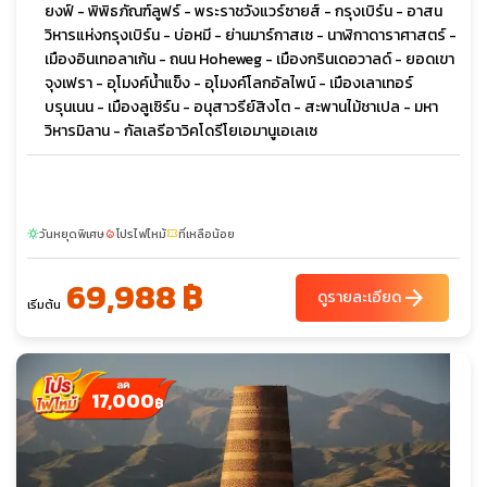
ยงฟ์ - พิพิธภัณฑ์ลูฟร์ - พระราชวังแวร์ซายส์ - กรุงเบิร์น - อาสน
วิหารแห่งกรุงเบิร์น - บ่อหมี - ย่านมาร์กาสเซ - นาฬิกาดาราศาสตร์ -
เมืองอินเทอลาเก้น - ถนน Hoheweg - เมืองกรินเดอวาลด์ - ยอดเขา
จุงเฟรา - อุโมงค์น้ำแข็ง - อุโมงค์โลกอัลไพน์ - เมืองเลาเทอร์
บรุนเนน - เมืองลูเซิร์น - อนุสาวรีย์สิงโต - สะพานไม้ชาเปล - มหา
วิหารมิลาน - กัลเลรีอาวิคโดรีโยเอมานูเอเลเซ
วันหยุดพิเศษ
โปรไฟไหม้
ที่เหลือน้อย
sunny
local_fire_department
confirmation_number
69,988 ฿
arrow_forward
ดูรายละเอียด
เริ่มต้น
17,000
฿