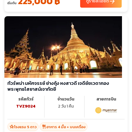
225,000 ฿
arrow_forward
ดูรายละเอียด
เริ่มต้น
ทัวร์พม่า มหัศจรรย์ ย่างกุ้ง หงสาวดี เจดีย์ชเวดากอง
พระพุทธไสยาสน์เจาทัตยี
รหัสทัวร์
จำนวนวัน
สายการบิน
TVZ9024
2 วัน 1 คืน
hotel_class
restaurant
โรงแรม 5 ดาว
อาหาร 4 มื้อ + บนเครื่อง