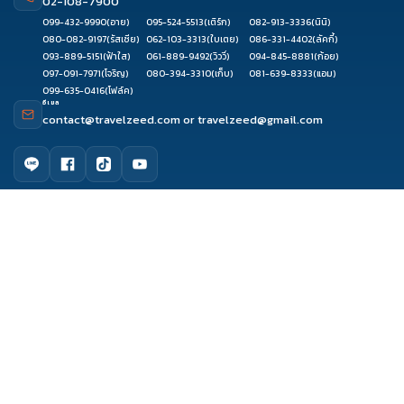
02-108-7900
099-432-9990
(อาย)
095-524-5513
(เติร์ก)
082-913-3336
(นินิ)
080-082-9197
(รัสเซีย)
062-103-3313
(ใบเตย)
086-331-4402
(ลัคกี้)
093-889-5151
(ฟ้าใส)
061-889-9492
(วิววี่)
094-845-8881
(ก้อย)
097-091-7971
(โจริญ)
080-394-3310
(เก็บ)
081-639-8333
(แอม)
099-635-0416
(โฟล์ค)
อีเมล
contact@travelzeed.com
or
travelzeed@gmail.com
ดูรีวิว
ติดต่อเซล
จองผ่านแชท
จองผ่านไลน์
เมนูหลัก
หน้าแรก
จัดกรุ๊ปทัวร์
เกี่ยวกับเรา
ติดต่อเรา