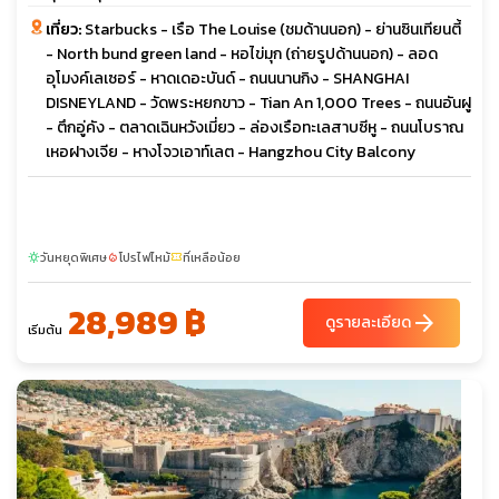
เที่ยว:
Starbucks - เรือ The Louise (ชมด้านนอก) - ย่านซินเทียนตี้
- North bund green land - หอไข่มุก (ถ่ายรูปด้านนอก) - ลอด
อุโมงค์เลเซอร์ - หาดเดอะบันด์ - ถนนนานกิง - SHANGHAI
DISNEYLAND - วัดพระหยกขาว - Tian An 1,000 Trees - ถนนอันฝู
- ตึกอู่คัง - ตลาดเฉินหวังเมี่ยว - ล่องเรือทะเลสาบซีหู - ถนนโบราณ
เหอฝางเจีย - หางโจวเอาท์เลต - Hangzhou City Balcony
วันหยุดพิเศษ
โปรไฟไหม้
ที่เหลือน้อย
sunny
local_fire_department
confirmation_number
28,989 ฿
arrow_forward
ดูรายละเอียด
เริ่มต้น