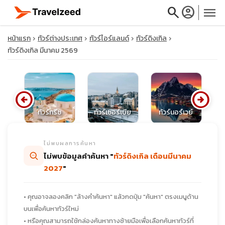
search
account_circle
menu
หน้าแรก
ทัวร์ต่างประเทศ
ทัวร์ไอร์แลนด์
ทัวร์ดิงเกิล
ทัวร์ดิงเกิล มีนาคม 2569
close
arrow_circle_left
arrow_circle_right
นีย
ทัวร์กรีซ
ทัวร์เซอร์เบีย
ทัวร์นอร์เวย์
ทั
travel_explore
ไม่พบผลการค้นหา
calendar_month
ไม่พบข้อมูลคำค้นหา "
ทัวร์ดิงเกิล เดือนมีนาคม
2027
"
search
• คุณอาจลองคลิก "ล้างคำค้นหา" แล้วกดปุ่ม "ค้นหา" ตรงเมนูด้าน
บนเพื่อค้นหาทัวร์ใหม่
• หรือคุณสามารถใช้กล่องค้นหาทางซ้ายมือเพื่อเลือกค้นหาทัวร์ที่