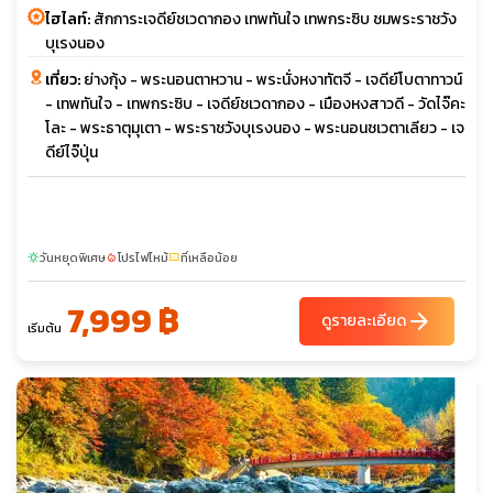
ไฮไลท์:
สักการะเจดีย์ชเวดากอง เทพทันใจ เทพกระซิบ ชมพระราชวัง
บุเรงนอง
เที่ยว:
ย่างกุ้ง - พระนอนตาหวาน - พระนั่งหงาทัตจี - เจดีย์โบตาทาวน์
- เทพทันใจ - เทพกระซิบ - เจดีย์ชเวดากอง - เมืองหงสาวดี - วัดไจ๊คะ
โละ - พระธาตุมุเตา - พระราชวังบุเรงนอง - พระนอนชเวตาเลียว - เจ
ดีย์ไจ๊ปุ่น
วันหยุดพิเศษ
โปรไฟไหม้
ที่เหลือน้อย
sunny
local_fire_department
confirmation_number
7,999 ฿
arrow_forward
ดูรายละเอียด
เริ่มต้น