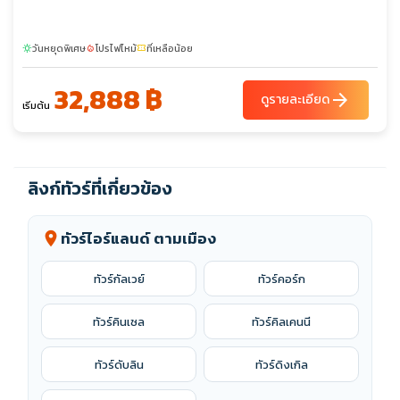
วันหยุดพิเศษ
โปรไฟไหม้
ที่เหลือน้อย
sunny
local_fire_department
confirmation_number
32,888 ฿
arrow_forward
ดูรายละเอียด
เริ่มต้น
ลิงก์ทัวร์ที่เกี่ยวข้อง
ทัวร์ไอร์แลนด์ ตามเมือง
location_on
ทัวร์กัลเวย์
ทัวร์คอร์ก
ทัวร์คินเซล
ทัวร์คิลเคนนี
ทัวร์ดับลิน
ทัวร์ดิงเกิล