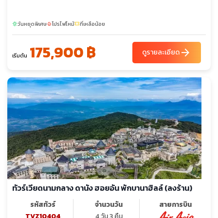
วันหยุดพิเศษ
โปรไฟไหม้
ที่เหลือน้อย
sunny
local_fire_department
confirmation_number
175,900 ฿
arrow_forward
ดูรายละเอียด
เริ่มต้น
ทัวร์เวียดนามกลาง ดานัง ฮอยอัน พักบานาฮิลล์ (ลงร้าน)
รหัสทัวร์
จำนวนวัน
สายการบิน
TVZ10404
4 วัน 3 คืน