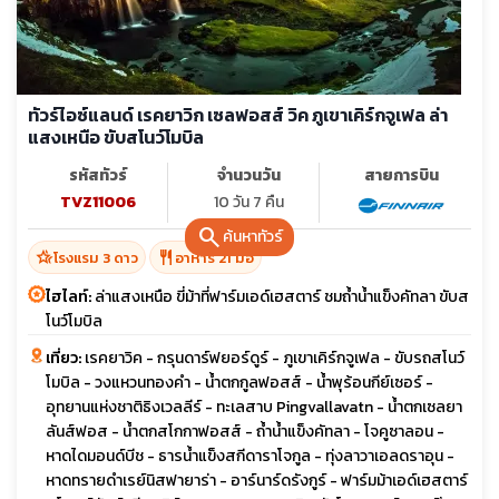
ทัวร์ไอซ์แลนด์ เรคยาวิก เซลฟอสส์ วิค ภูเขาเคิร์กจูเฟล ล่า
แสงเหนือ ขับสโนว์โมบิล
รหัสทัวร์
จำนวนวัน
สายการบิน
TVZ11006
10 วัน 7 คืน
search
ค้นหาทัวร์
hotel_class
restaurant
โรงแรม 3 ดาว
อาหาร 21 มื้อ
ไฮไลท์:
ล่าแสงเหนือ ขี่ม้าที่ฟาร์มเอด์เฮสตาร์ ชมถ้ำน้ำแข็งคัทลา ขับส
โนว์โมบิล
เที่ยว:
เรคยาวิค - กรุนดาร์ฟยอร์ดูร์ - ภูเขาเคิร์กจูเฟล - ขับรถสโนว์
โมบิล - วงแหวนทองคำ - น้ำตกกูลฟอสส์ - น้ำพุร้อนกีย์เซอร์ -
อุทยานแห่งชาติธิงเวลลีร์ - ทะเลสาบ Pingvallavatn - น้ำตกเซลยา
ลันส์ฟอส - น้ำตกสโกกาฟอสส์ - ถ้ำน้ำแข็งคัทลา - โจคูซาลอน -
หาดไดมอนด์บีช - ธารน้ำแข็งสกีดาราโจกูล - ทุ่งลาวาเอลดราอุน -
หาดทรายดำเรย์นิสฟายาร่า - อาร์นาร์ดรังกูร์ - ฟาร์มม้าเอด์เฮสตาร์