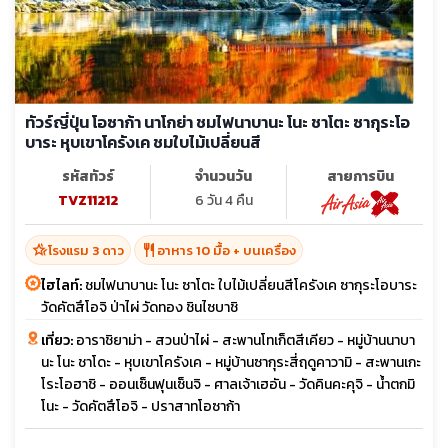
ทัวร์ญี่ปุ่น โอซาก้า นาโกย่า ชมไฟนาบานะ โนะ ชาโตะ ซากุระโอ
บาระ หุบเขาโครังเค ชมใบไม้เปลี่ยนสี
รหัสทัวร์
จำนวนวัน
สายการบิน
TVZ11212
6 วัน 4 คืน
hotel_class
restaurant
โรงแรม 3 ดาว
อาหาร 10 มื้อ + บนเครื่อง
ไฮไลท์:
ชมไฟนาบานะ โนะ ซาโตะ ใบไม้เปลี่ยนสีโครังเค ซากุระโอบาระ
วัดคัตสึโอจิ ป่าไผ่ วัดทอง ชินไซบาชิ
เที่ยว:
อาราชิยาม่า - สวนป่าไผ่ - สะพานโทเก็ตสีเคียว - หมู่บ้านนาบา
นะ โนะ ชาโดะ - หุบเขาโครังเค - หมู่บ้านซากุระสี่ฤดูคาวามิ - สะพานเกะ
โระโอฮาชิ - ออนเซ็นฟุนเซ็นจิ - ศาลเจ้าเฮอัน - วัดคินคะคุจิ - น้ำตกมิ
โนะ - วัดคัตสึโอจิ - ปราสาทโอซาก้า