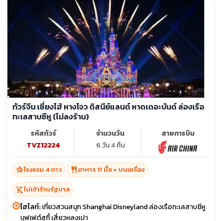
ทัวร์จีน เซี่ยงไฮ้ หางโจว ดิสนีย์แลนด์ หาดเดอะบันด์ ล่องเรือ
ทะเลสาบซีหู (ไม่ลงร้าน)
รหัสทัวร์
จำนวนวัน
สายการบิน
TVZ12224
6 วัน 4 คืน
hotel_class
restaurant
โรงแรม 4 ดาว
อาหาร 11 มื้อ + บนเครื่อง
shopping_cart_off
ไม่เข้าร้านรัฐบาล
ไฮไลท์:
เที่ยวสวนสนุก Shanghai Disneyland ล่องเรือทะเลสาบซีหู
บุฟเฟต์สุกี้ เสี่ยวหลงเปา