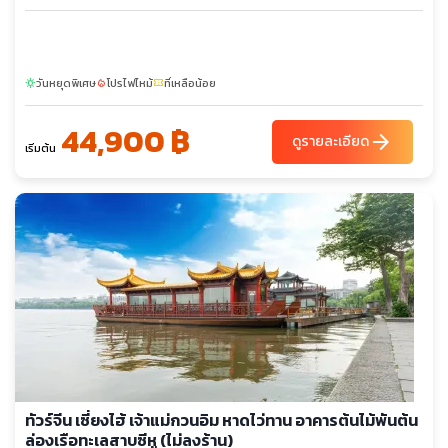
วันหยุดพิเศษ
โปรไฟไหม้
ที่เหลือน้อย
sunny
local_fire_department
confirmation_number
44,900 ฿
arrow_forward
ดูรายละเอียด
เริ่มต้น
ทัวร์จีน เซี่ยงไฮ้ เจ้าแม่กวนอิม หาดไว่ทาน อาคารต้นไม้พันต้น
ล่องเรือทะเลสาบซีหู (ไม่ลงร้าน)