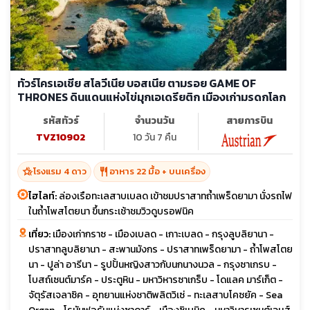
ทัวร์โครเอเชีย สโลวีเนีย บอสเนีย ตามรอย GAME OF
THRONES ดินแดนแห่งไข่มุกเอเดรียติก เมืองเก่ามรดกโลก
รหัสทัวร์
จำนวนวัน
สายการบิน
TVZ10902
10 วัน 7 คืน
hotel_class
restaurant
โรงแรม 4 ดาว
อาหาร 22 มื้อ + บนเครื่อง
ไฮไลท์:
ล่องเรือทะเลสาบเบลด เข้าชมปราสาทถ้ำเพร็ดยามา นั่งรถไฟ
ในถ้ำโพสโตยนา ขึ้นกระเช้าชมวิวดูบรอฟนิค
เที่ยว:
เมืองเก่ากราซ - เมืองเบลด - เกาะเบลด - กรุงลูบลิยานา -
ปราสาทลูบลิยานา - สะพานมังกร - ปราสาทเพร็ดยามา - ถ้ำโพสโตย
นา - ปูล่า อารีนา - รูปปั้นหญิงสาวกับนกนางนวล - กรุงซาเกรบ -
โบสถ์เซนต์มาร์ค - ประตูหิน - มหาวิหารซาเกร็บ - โดแลค มาร์เก็ต -
จัตุรัสเจลาซิค - อุทยานแห่งชาติพลิตวิเซ่ - ทะเลสาบโคซยัค - Sea