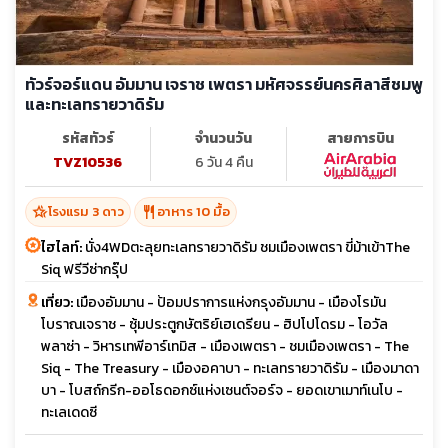
ทัวร์จอร์แดน อัมมาน เจราช เพตรา มหัศจรรย์นครศิลาสีชมพู
และทะเลทรายวาดิรัม
รหัสทัวร์
จำนวนวัน
สายการบิน
TVZ10536
6 วัน 4 คืน
hotel_class
restaurant
โรงแรม 3 ดาว
อาหาร 10 มื้อ
ไฮไลท์:
นั่ง4WDตะลุยทะเลทรายวาดิรัม ชมเมืองเพตรา ขี่ม้าเข้าThe
Siq ฟรีวีซ่ากรุ๊ป
เที่ยว:
เมืองอัมมาน - ป้อมปราการแห่งกรุงอัมมาน - เมืองโรมัน
โบราณเจราช - ซุ้มประตูกษัตริย์เฮเดรียน - ฮิปโปโดรม - โอวัล
พลาซ่า - วิหารเทพีอาร์เทมิส - เมืองเพตรา - ชมเมืองเพตรา - The
Siq - The Treasury - เมืองอคาบา - ทะเลทรายวาดิรัม - เมืองมาดา
บา - โบสถ์กรีก-ออโธดอกซ์แห่งเซนต์จอร์จ - ยอดเขาเมาท์เนโบ -
ทะเลเดดซี