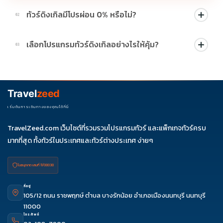
ทัวร์ดิงเกิลมีโปรผ่อน 0% หรือไม่?
02
บางโปรแกรมมีโปรผ่อน 0% หรือโปรโมชั่นบัตรเครดิตตามเงื่อนไขที่
เลือกโปรแกรมทัวร์ดิงเกิลอย่างไรให้คุ้ม?
03
บริษัทกำหนด สามารถดูสัญลักษณ์โปรโมชั่นในรายการทัวร์แต่ละ
รายการได้
ควรดูจำนวนวัน ไฮไลต์ที่รวมจริง โรงแรม สายการบิน มื้ออาหาร และ
ช่วงราคา ไม่ควรเทียบจากราคาต่ำสุดเพียงอย่างเดียว
Travel
zeed
เริ่มต้นการเดินทางของคุณได้ที่นี่
TravelZeed.com เว็บไซต์ที่รวมรวมโปรแกรมทัวร์ และแพ็กเกจทัวร์ครบ
มากที่สุด ทั้งทัวร์ในประเทศและทัวร์ต่างประเทศ ง่ายๆ
ใบอนุญาต เลขที่ 11/08038
ที่อยู่
105/12 ถนน ราชพฤกษ์ ตำบล บางรักน้อย อำเภอเมืองนนทบุรี นนทบุรี
11000
โทรศัพท์