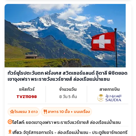
ทัวร์ยุโรปตะวันตก ฝรั่งเศส สวิตเซอร์แลนด์ อิตาลี พิชิตยอด
เขาจุงเฟรา พระราชวังแวร์ซายส์ ล่องเรือแม่น้ำแซน
รหัสทัวร์
จำนวนวัน
สายการบิน
TVZ11098
8 วัน 5 คืน
hotel_class
restaurant
โรงแรม 3 ดาว
อาหาร 10 มื้อ + บนเครื่อง
ไฮไลท์:
ยอดเขาจุงเฟรา พระราชวังแวร์ซายส์ ล่องเรือแม่น้ำแซน
เที่ยว:
จัตุรัสทรอกาเดโร - ล่องเรือแม่น้ำแซน - ประตูชัยอาร์กเดอทรี