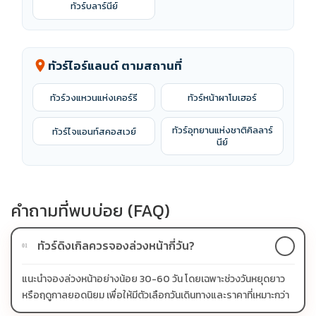
ทัวร์บลาร์นีย์
ทัวร์ไอร์แลนด์ ตามสถานที่
location_on
ทัวร์วงแหวนแห่งเคอร์รี
ทัวร์หน้าผาโมเฮอร์
ทัวร์อุทยานแห่งชาติคิลลาร์
ทัวร์ไจแอนท์สคอสเวย์
นีย์
คำถามที่พบบ่อย (FAQ)
ทัวร์ดิงเกิลควรจองล่วงหน้ากี่วัน?
01
แนะนำจองล่วงหน้าอย่างน้อย 30-60 วัน โดยเฉพาะช่วงวันหยุดยาว
หรือฤดูกาลยอดนิยม เพื่อให้มีตัวเลือกวันเดินทางและราคาที่เหมาะกว่า