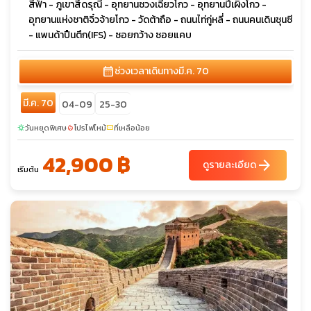
สีฟ้า - ภูเขาสี่ดรุณี - อุทยานซวงเฉียวโกว - อุทยานปี้เผิงโกว -
อุทยานแห่งชาติจิ๋วจ้ายโกว - วัดต้าถือ - ถนนไท่กู่หลี่ - ถนนคนเดินชุนซี
- แพนด้าปืนตึก(IFS) - ซอยกว้าง ซอยแคบ
calendar_month
ช่วงเวลาเดินทาง
มี.ค. 70
มี.ค. 70
04-09
25-30
วันหยุดพิเศษ
โปรไฟไหม้
ที่เหลือน้อย
sunny
local_fire_department
confirmation_number
42,900 ฿
arrow_forward
ดูรายละเอียด
เริ่มต้น