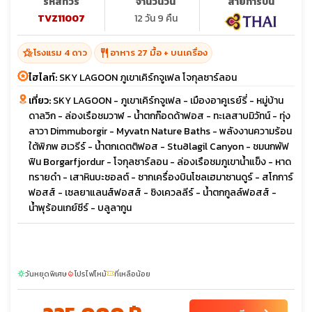
รหัสทัวร์
จำนวนวัน
สายการบิน
TVZ11007
12 วัน 9 คืน
hotel_class
restaurant
โรงแรม 4 ดาว
อาหาร 27 มื้อ + บนเครื่อง
ไฮไลท์:
SKY LAGOON ภูเขาเคิร์กจูเฟล โจกุลซาร์ลอน
เที่ยว:
SKY LAGOON - ภูเขาเคิร์กจูเฟล - เมืองอาคูเรย์รี่ - หมู่บ้าน
ดาลวิก - ล่องเรือชมวาฬ - น้ำตกก๊อดด้าฟอส - ทะเลสาบมิวัทน์ - ทุ่ง
ลาวา Dimmuborgir - Myvatn Nature Baths - พลังงานความร้อน
ใต้พิภพ ฮเวรีร์ - น้ำตกเดตติฟอส - Stuðlagil Canyon - ชมนกพัฟ
ฟิน Borgarfjordur - โจกุลซาร์ลอน - ล่องเรือชมภูเขาน้ำแข็ง - หาด
ทรายดำ - เสาหินบะซอลต์ - ซากเครื่องบินโซลเฮมาซานดูร์ - สโกการ์
ฟอสส์ - เซลยาแลนส์ฟอสส์ - ซิงเควลลีร์ - น้ำตกกูลล์ฟอสส์ -
น้ำพุร้อนเกย์ซีร์ - บลูลากูน
วันหยุดพิเศษ
โปรไฟไหม้
ที่เหลือน้อย
sunny
local_fire_department
confirmation_number