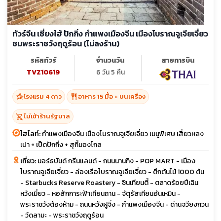
ทัวร์จีน เซี่ยงไฮ้ ปักกิ่ง กำแพงเมืองจีน เมืองโบราณจูเจียเจี่ยว
ชมพระราชวังฤดูร้อน (ไม่ลงร้าน)
รหัสทัวร์
จำนวนวัน
สายการบิน
TVZ10619
6 วัน 5 คืน
hotel_class
restaurant
โรงแรม 4 ดาว
อาหาร 15 มื้อ + บนเครื่อง
shopping_cart_off
ไม่เข้าร้านรัฐบาล
ไฮไลท์:
กำแพงเมืองจีน เมืองโบราณจูเจียเจี่ยว เมนูพิเศษ เสี่ยวหลง
เปา + เป็ดปักกิ่ง + สุกี้มองโกล
เที่ยว:
นอร์ธบันด์ กรีนแลนด์ - ถนนนานกิง - POP MART - เมือง
โบราณจูเจียเจี่ยว - ล่องเรือโบราณจูเจียเจี่ยว - ตึกต้นไม้ 1000 ต้น
- Starbucks Reserve Roastery - ซินเทียนตี้ - ตลาดร้อยปีเฉิน
หวังเมี่ยว - หอสักการะฟ้าเทียนถาน - จัตุรัสเทียนอันเหมิน -
พระราชวังต้องห้าม - ถนนหวังฝูจิ่ง - กำแพงเมืองจีน - ด่านจวียงกวน
- วัดลามะ - พระราชวังฤดูร้อน