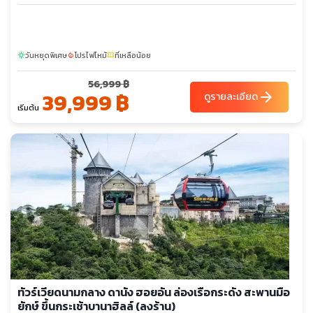
วันหยุดพิเศษ
โปรไฟไหม้
ที่เหลือน้อย
sunny
local_fire_department
confirmation_number
56,999 ฿
39,999 ฿
arrow_forward
ดูรายละเอียด
เริ่มต้น
ทัวร์เวียดนามกลาง ดานัง ฮอยอัน ล่องเรือกระดัง สะพานมือ
ยักษ์ ขึ้นกระเช้าบานาฮิลล์ (ลงร้าน)