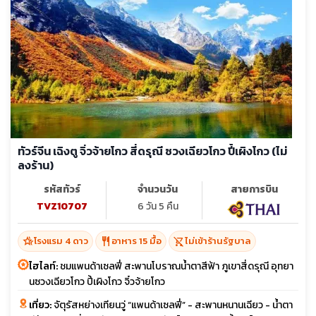
ทัวร์จีน เฉิงตู จิ่วจ้ายโกว สี่ดรุณี ซวงเฉียวโกว ปี้เผิงโกว (ไม่
ลงร้าน)
รหัสทัวร์
จำนวนวัน
สายการบิน
TVZ10707
6 วัน 5 คืน
hotel_class
restaurant
shopping_cart_off
โรงแรม 4 ดาว
อาหาร 15 มื้อ
ไม่เข้าร้านรัฐบาล
ไฮไลท์:
ชมแพนด้าเซลฟี่ สะพานโบราณน้ำตาสีฟ้า ภูเขาสี่ดรุณี อุทยา
นซวงเฉียวโกว ปี้เผิงโกว จิ๋วจ้ายโกว
เที่ยว:
จัตุรัสหย่างเทียนวู่ “แพนด้าเซลฟี่” - สะพานหนานเฉียว - น้ำตา