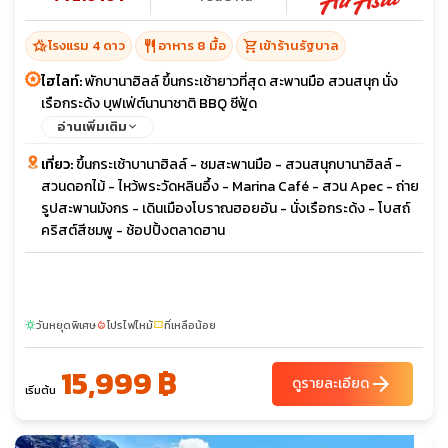
hotel_class
restaurant
shopping_cart
โรงแรม 4 ดาว
อาหาร 8 มื้อ
เข้าร้านรัฐบาล
ไฮไลท์:
พักบานาฮิลล์ ขึ้นกระเช้ายาวที่สุด สะพานมือ สวนสนุก นั่ง
เรือกระด้ง บุฟเฟ่ต์นานาชาติ BBQ ซีฟู้ด
อ่านเพิ่มเติม
เที่ยว:
ขึ้นกระเช้าบานาฮิลล์ - ชมสะพานมือ - สวนสนุกบานาฮิลล์ -
สวนดอกไม้ - ไหว้พระวัดหลินอึ้ง - Marina Café - สวน Apec - ถ่าย
รูปสะพานมังกร - เดินเมืองโบราณฮอยอัน - นั่งเรือกระด้ง - โบสถ์
คริสต์สีชมพู - ช้อปปิ้งตลาดฮาน
วันหยุดพิเศษ
โปรไฟไหม้
ที่เหลือน้อย
sunny
local_fire_department
confirmation_number
15,999 ฿
arrow_forward
ดูรายละเอียด
เริ่มต้น