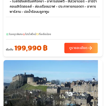
- โบสถ์ฮัลล์กรีมสคิร์คยา - อาคารฮอฟดิ - ซันโวยาเจอร์ - ฮาร์ป้า
คอนเสิร์ตฮอลล์ - ล่องเรือชมวาฬ - ประภาคารกรอตตา - อาคาร
พาร์ลาน - บ่อน้ำร้อนบลูลากูน
วันหยุดพิเศษ
โปรไฟไหม้
ที่เหลือน้อย
sunny
local_fire_department
confirmation_number
199,990 ฿
arrow_forward
ดูรายละเอียด
เริ่มต้น