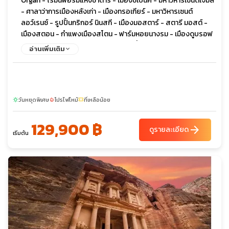
Organ - โรมันฟอรัมแห่งซาดาร์ - เมืองซิเบนิค - มหาวิหารเซนต์เจมส์
- ศาลาว่าการเมืองหลังเก่า - เมืองทรอเกียร์ - มหาวิหารเซนต์
ลอว์เรนซ์ - รูปปั้นกริกอร์ นินสกี - เมืองมอสตาร์ - สตารี มอสต์ -
เมืองสตอน - กำแพงเมืองสโตน - ฟาร์มหอยนางรม - เมืองดูบรอฟ
นิค - กำแพงเมืองโบราณ - ประตูพาย - น้ำพุโอโนฟริโอ - พระอาราม
อ่านเพิ่มเติม
ฟรานซิสกัน - พระราชวังเร็กเตอร์ส - เกาะโลครุม - กระเช้าไฟฟ้า -
พิพิธภัณฑ์สงครามแห่งความรักชาติ - ถนนคาร์ทเนอร์
วันหยุดพิเศษ
โปรไฟไหม้
ที่เหลือน้อย
sunny
local_fire_department
confirmation_number
129,900 ฿
arrow_forward
ดูรายละเอียด
เริ่มต้น