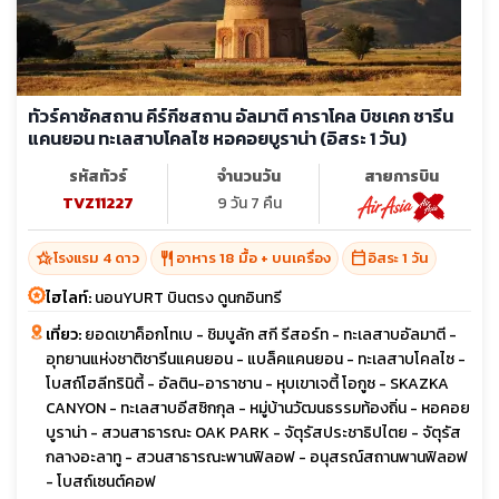
ทัวร์คาซัคสถาน คีร์กีซสถาน อัลมาตี คาราโคล บิชเคก ชารีน
แคนยอน ทะเลสาบโคลไซ หอคอยบูราน่า (อิสระ 1 วัน)
รหัสทัวร์
จำนวนวัน
สายการบิน
TVZ11227
9 วัน 7 คืน
hotel_class
restaurant
calendar_today
โรงแรม 4 ดาว
อาหาร 18 มื้อ + บนเครื่อง
อิสระ 1 วัน
ไฮไลท์:
นอนYURT บินตรง ดูนกอินทรี
เที่ยว:
ยอดเขาค็อกโทเบ - ชิมบูลัก สกี รีสอร์ท - ทะเลสาบอัลมาตี -
อุทยานแห่งชาติชารีนแคนยอน - แบล็คแคนยอน - ทะเลสาบโคลไซ -
โบสถ์โฮลีทรินิตี้ - อัลติน-อาราชาน - หุบเขาเจตี้ โอกูซ - SKAZKA
CANYON - ทะเลสาบอีสซิกกุล - หมู่บ้านวัฒนธรรมท้องถิ่น - หอคอย
บูราน่า - สวนสาธารณะ OAK PARK - จัตุรัสประชาธิปไตย - จัตุรัส
กลางอะลาทู - สวนสาธารณะพานฟิลอฟ - อนุสรณ์สถานพานฟิลอฟ
- โบสถ์เซนต์คอฟ