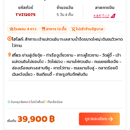
รหัสทัวร์
จำนวนวัน
สายการบิน
TVZ12075
5 วัน 4 คืน
hotel_class
restaurant
shopping_cart_off
โรงแรม 4 ดาว
อาหาร 12 มื้อ
ไม่เข้าร้านรัฐบาล
ไฮไลท์:
สักการะเจ้าแม่กวนอิม ทะเลสาบน้ำจืดขนาดใหญ่ เดินชมวิวหาด
ไว่ทาน
เที่ยว:
ย่านลู่เจียจุ้ย - ท่าเรือจูเจี่ยวซาน - เกาะผู่โถวซาน - วัดผู้จี้ - เจ้า
แม่กวนอิมไม่ยอมไป - วัดไผ่ม่วง - หนานไห่กวนอิม - ถนนเหอฝั่งเจีย -
ล่องเรือชมทะเลสาบซีหู - หาดไว่ทาน - ถนนนานจิงลู่ - ตลาดร้อยปี
เฉินหวังเมี่ยว - ซินเทียนตี้ - ถ่ายรูปกับตึกพันต้น
วันหยุดพิเศษ
โปรไฟไหม้
ที่เหลือน้อย
sunny
local_fire_department
confirmation_number
39,900 ฿
arrow_forward
ดูรายละเอียด
เริ่มต้น