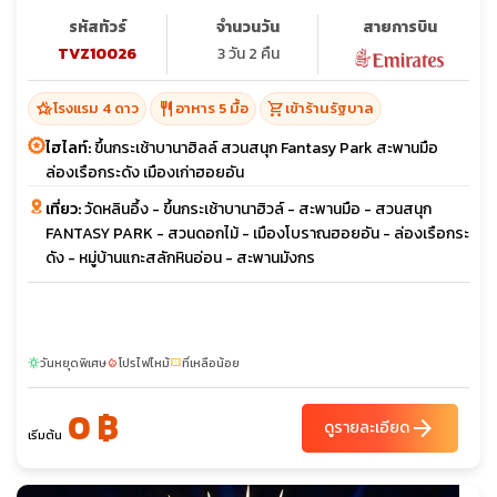
รหัสทัวร์
จำนวนวัน
สายการบิน
TVZ10026
3 วัน 2 คืน
hotel_class
restaurant
shopping_cart
โรงแรม 4 ดาว
อาหาร 5 มื้อ
เข้าร้านรัฐบาล
ไฮไลท์:
ขึ้นกระเช้าบานาฮิลล์ สวนสนุก Fantasy Park สะพานมือ
ล่องเรือกระดัง เมืองเก่าฮอยอัน
เที่ยว:
วัดหลินอึ้ง - ขึ้นกระเช้าบานาฮิวล์ - สะพานมือ - สวนสนุก
FANTASY PARK - สวนดอกไม้ - เมืองโบราณฮอยอัน - ล่องเรือกระ
ดัง - หมู่บ้านแกะสลักหินอ่อน - สะพานมังกร
วันหยุดพิเศษ
โปรไฟไหม้
ที่เหลือน้อย
sunny
local_fire_department
confirmation_number
0 ฿
arrow_forward
ดูรายละเอียด
เริ่มต้น