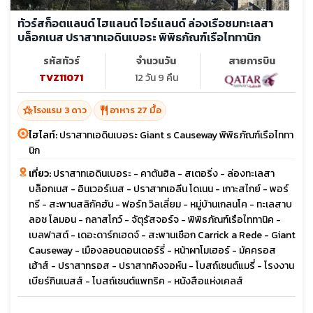
ทัวร์สก็อตแลนด์ ไฮแลนด์ ไอร์แลนด์ ล่องเรือชมทะเลสา
บล็อกเนส ปราสาทเอดินเบอระ พิพิธภัณฑ์เรือไททานิก
รหัสทัวร์
จำนวนวัน
สายการบิน
TVZ11071
12 วัน 9 คืน
hotel_class
restaurant
โรงแรม 3 ดาว
อาหาร 27 มื้อ
ไฮไลท์:
ปราสาทเอดินเบอระ Giant s Causeway พิพิธภัณฑ์เรือไททา
นิก
เที่ยว:
ปราสาทเอดินเบอระ - คาตันฮิล - สเตอริ่ง - ล่องทะเลสา
บล็อกเนส - อินเวอร์เนส - ปราสาทเอลีน โดเนน - เกาะสไกย์ - พอร์
ทรี - สะพานสลิกัคฮัน - ฟอร์ท วิลเลี่ยม - หมู่บ้านเกลนโค - ทะเลสาบ
ลอช โลมอน - กลาสโกว์ - จัตุรัสจอร์จ - พิพิธภัณฑ์เรือไททานิค -
เบลฟาสต์ - เดอะดาร์กเฮดจ์ - สะพานเชือก Carrick a Rede - Giant
Causeway - เมืองลอนดอนเดอร์รี่ - หน้าผาโมเฮอร์ - มัคครอส
เฮ้าส์ - ปราสาทรอส - ปราสาทคิงจอห์น - โบสถ์เซนต์แมรี่ - โรงงาน
เบียร์กินเนสส์ - โบสถ์เซนต์แพทริค - หนังสือแห่งเคลส์