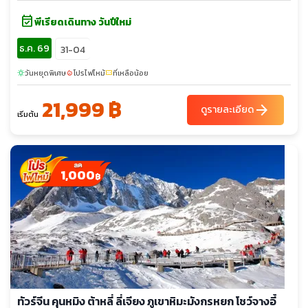
event_available
พีเรียดเดินทาง วันปีใหม่
ธ.ค. 69
31-04
วันหยุดพิเศษ
โปรไฟไหม้
ที่เหลือน้อย
sunny
local_fire_department
confirmation_number
21,999 ฿
arrow_forward
ดูรายละเอียด
เริ่มต้น
1,000
฿
ทัวร์จีน คุนหมิง ต้าหลี่ ลี่เจียง ภูเขาหิมะมังกรหยก โชว์จางอี้