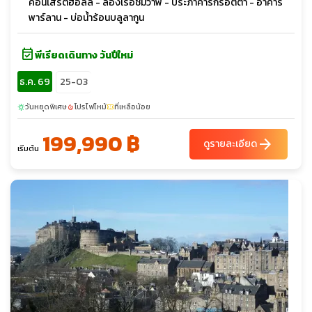
คอนเสิร์ตฮอลล์ - ล่องเรือชมวาฬ - ประภาคารกรอตตา - อาคาร
พาร์ลาน - บ่อน้ำร้อนบลูลากูน
event_available
พีเรียดเดินทาง วันปีใหม่
ธ.ค. 69
25-03
วันหยุดพิเศษ
โปรไฟไหม้
ที่เหลือน้อย
sunny
local_fire_department
confirmation_number
199,990 ฿
arrow_forward
ดูรายละเอียด
เริ่มต้น