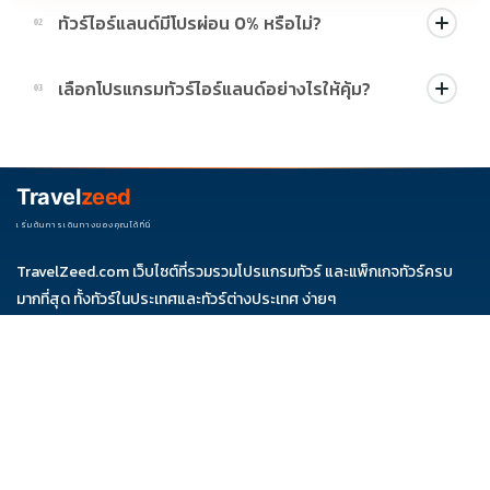
ทัวร์ไอร์แลนด์มีโปรผ่อน 0% หรือไม่?
02
บางโปรแกรมมีโปรผ่อน 0% หรือโปรโมชั่นบัตรเครดิตตามเงื่อนไขที่
เลือกโปรแกรมทัวร์ไอร์แลนด์อย่างไรให้คุ้ม?
03
บริษัทกำหนด สามารถดูสัญลักษณ์โปรโมชั่นในรายการทัวร์แต่ละ
รายการได้
ควรดูจำนวนวัน ไฮไลต์ที่รวมจริง โรงแรม สายการบิน มื้ออาหาร และ
ช่วงราคา ไม่ควรเทียบจากราคาต่ำสุดเพียงอย่างเดียว
Travel
zeed
เริ่มต้นการเดินทางของคุณได้ที่นี่
TravelZeed.com เว็บไซต์ที่รวมรวมโปรแกรมทัวร์ และแพ็กเกจทัวร์ครบ
ดูรีวิว
ติดต่อเซล
จองผ่านแชท
จองผ่านไลน์
มากที่สุด ทั้งทัวร์ในประเทศและทัวร์ต่างประเทศ ง่ายๆ
ใบอนุญาต เลขที่ 11/08038
ที่อยู่
105/12 ถนน ราชพฤกษ์ ตำบล บางรักน้อย อำเภอเมืองนนทบุรี นนทบุรี
11000
โทรศัพท์
02-108-7900