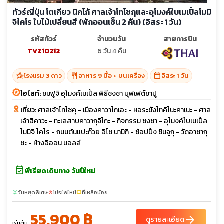
ทัวร์ญี่ปุ่น โตเกียว นิกโก้ ศาลเจ้าโทโชกุและอุโมงค์ใบเมเปิ้ลโมมิ
จิไคโร ใบไม้เปลี่ยนสี (พักออนเซ็น 2 คืน) (อิสระ 1 วัน)
รหัสทัวร์
จำนวนวัน
สายการบิน
TVZ10212
6 วัน 4 คืน
hotel_class
restaurant
calendar_today
โรงแรม 3 ดาว
อาหาร 9 มื้อ + บนเครื่อง
อิสระ 1 วัน
ไฮไลท์:
ชมฟูจิ อุโมงค์เมเปิ้ล พิธีชงชา บุฟเฟต์ขาปู
เที่ยว:
ศาลเจ้าโทโซคุ - เมืองคาวาโกเอะ - หอระฆังโทคิโนะคาเนะ - ศาล
เจ้าฮิคาวะ - ทะเลสาบคาวากุจิโกะ - กิจกรรม ชงชา - อุโมงค์ใบเมเปิ้ล
โมมิจิ ไคโร - ถนนต้นแปะก๊วย อิโซ นามิกิ - ช้อปปิ้ง ชินจูกุ - วัดอาซากุ
ซะ - ห้างอิออน มอลล์
event_available
พีเรียดเดินทาง วันปีใหม่
วันหยุดพิเศษ
โปรไฟไหม้
ที่เหลือน้อย
sunny
local_fire_department
confirmation_number
55,900 ฿
arrow_forward
ดูรายละเอียด
เริ่มต้น