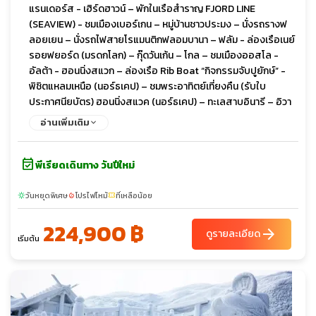
แรนเดอร์ส - เฮิร์ดฮาวน์ – พักในเรือสำราญ FJORD LINE
(SEAVIEW) - ชมเมืองเบอร์เกน – หมู่บ้านชาวประมง – นั่งรถรางฟ
ลอยเยน – นั่งรถไฟสายโรแมนติกฟลอมบานา – ฟลัม - ล่องเรือเนย์
รอยฟยอร์ด (มรดกโลก) – กุ๊ดวันเก้น – โกล – ชมเมืองออสโล -
อัลต้า - ฮอนนิ่งสแวก – ล่องเรือ Rib Boat “กิจกรรมจับปูยักษ์” -
พิชิตแหลมเหนือ (นอร์ธเคป) – ชมพระอาทิตย์เที่ยงคืน (รับใบ
ประกาศนียบัตร) ฮอนนิ่งสแวค (นอร์ธเคป) – ทะเลสาบอินารี – อิวา
โร - พิพิธภัณฑ์ซามิ (Siida Museum) - โรวาเนียมิ – หมู่บ้านซานตา
อ่านเพิ่มเติม
คลอส – ชมเมืองเฮลซิงกิ - พักเรือซิลเรียไลน์ วิวทะเล - สต๊อกโฮล์ม
– พิพิธภัณฑ์เรือวาซา – ศาลาว่าการเมือง - ช้อปปิ้งสินค้าแบรนด์เนม
event_available
ที่ห้าง NK - ชมเมืองซิกทูน่า
พีเรียดเดินทาง วันปีใหม่
วันหยุดพิเศษ
โปรไฟไหม้
ที่เหลือน้อย
sunny
local_fire_department
confirmation_number
224,900 ฿
arrow_forward
ดูรายละเอียด
เริ่มต้น