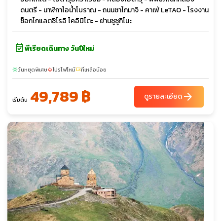
ดนตรี - นาฬิกาไอน้ำโบราณ - ถนนซาไกมาจิ - คาเฟ่ LeTAO - โรงงาน
ช็อกโกแลตซิโรอิ โคอิบิโตะ - ย่านซูซูกิโนะ
event_available
พีเรียดเดินทาง วันปีใหม่
วันหยุดพิเศษ
โปรไฟไหม้
ที่เหลือน้อย
sunny
local_fire_department
confirmation_number
49,789 ฿
arrow_forward
ดูรายละเอียด
เริ่มต้น