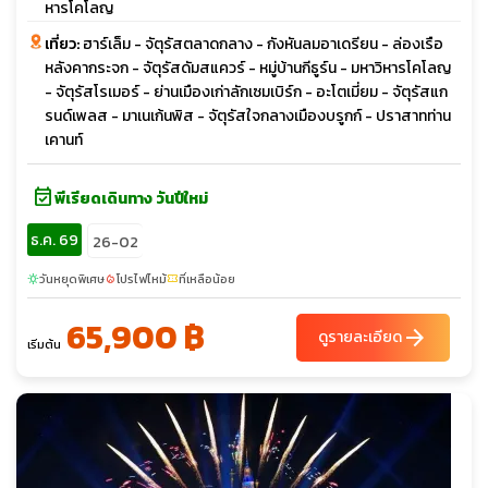
หารโคโลญ
เที่ยว:
ฮาร์เล็ม - จัตุรัสตลาดกลาง - กังหันลมอาเดรียน - ล่องเรือ
หลังคากระจก - จัตุรัสดัมสแควร์ - หมู่บ้านกีธูร์น - มหาวิหารโคโลญ
- จัตุรัสโรเมอร์ - ย่านเมืองเก่าลักเซมเบิร์ก - อะโตเมี่ยม - จัตุรัสแก
รนด์เพลส - มาเนเก้นพิส - จัตุรัสใจกลางเมืองบรูกก์ - ปราสาทท่าน
เคานท์
event_available
พีเรียดเดินทาง วันปีใหม่
ธ.ค. 69
26-02
วันหยุดพิเศษ
โปรไฟไหม้
ที่เหลือน้อย
sunny
local_fire_department
confirmation_number
65,900 ฿
arrow_forward
ดูรายละเอียด
เริ่มต้น