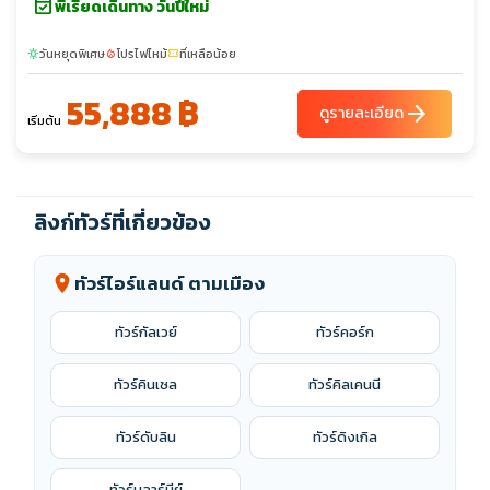
event_available
พีเรียดเดินทาง วันปีใหม่
วันหยุดพิเศษ
โปรไฟไหม้
ที่เหลือน้อย
sunny
local_fire_department
confirmation_number
55,888 ฿
arrow_forward
ดูรายละเอียด
เริ่มต้น
ลิงก์ทัวร์ที่เกี่ยวข้อง
ทัวร์ไอร์แลนด์ ตามเมือง
location_on
ทัวร์กัลเวย์
ทัวร์คอร์ก
ทัวร์คินเซล
ทัวร์คิลเคนนี
ทัวร์ดับลิน
ทัวร์ดิงเกิล
ทัวร์บลาร์นีย์