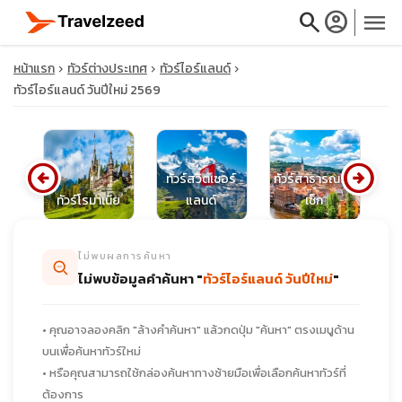
search
account_circle
menu
หน้าแรก
ทัวร์ต่างประเทศ
ทัวร์ไอร์แลนด์
ทัวร์ไอร์แลนด์ วันปีใหม่ 2569
close
arrow_circle_left
arrow_circle_right
ทัวร์สวิตเซอร์
ทัวร์สาธารณรัฐ
ด์
ทัวร์โรมาเนีย
แลนด์
เช็ก
travel_explore
ไม่พบผลการค้นหา
calendar_month
ไม่พบข้อมูลคำค้นหา "
ทัวร์ไอร์แลนด์ วันปีใหม่
"
search
• คุณอาจลองคลิก "ล้างคำค้นหา" แล้วกดปุ่ม "ค้นหา" ตรงเมนูด้าน
บนเพื่อค้นหาทัวร์ใหม่
• หรือคุณสามารถใช้กล่องค้นหาทางซ้ายมือเพื่อเลือกค้นหาทัวร์ที่
ต้องการ