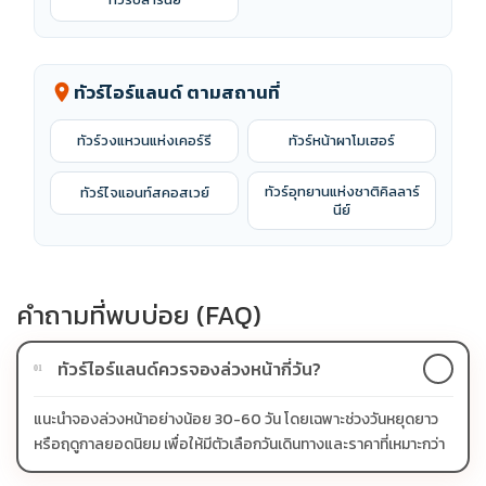
ทัวร์ไอร์แลนด์ ตามสถานที่
location_on
ทัวร์วงแหวนแห่งเคอร์รี
ทัวร์หน้าผาโมเฮอร์
ทัวร์อุทยานแห่งชาติคิลลาร์
ทัวร์ไจแอนท์สคอสเวย์
นีย์
คำถามที่พบบ่อย (FAQ)
ทัวร์ไอร์แลนด์ควรจองล่วงหน้ากี่วัน?
01
แนะนำจองล่วงหน้าอย่างน้อย 30-60 วัน โดยเฉพาะช่วงวันหยุดยาว
หรือฤดูกาลยอดนิยม เพื่อให้มีตัวเลือกวันเดินทางและราคาที่เหมาะกว่า