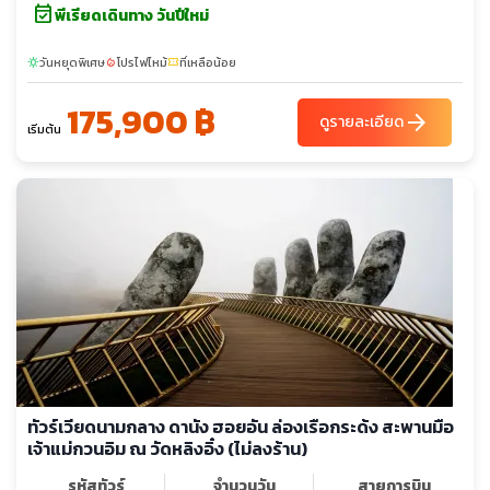
event_available
พีเรียดเดินทาง วันปีใหม่
วันหยุดพิเศษ
โปรไฟไหม้
ที่เหลือน้อย
sunny
local_fire_department
confirmation_number
175,900 ฿
arrow_forward
ดูรายละเอียด
เริ่มต้น
ทัวร์เวียดนามกลาง ดานัง ฮอยอัน ล่องเรือกระด้ง สะพานมือ
เจ้าแม่กวนอิม ณ วัดหลิงอิ๋ง (ไม่ลงร้าน)
รหัสทัวร์
จำนวนวัน
สายการบิน