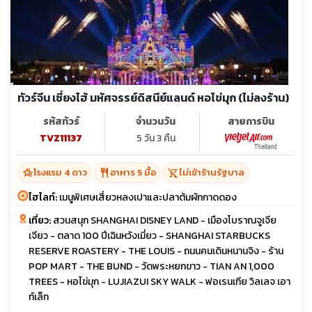
ทัวร์จีน เซี่ยงไฮ้ มหัศจรรย์ดิสนีย์แลนด์ หอไข่มุก (ไม่ลงร้าน)
รหัสทัวร์
จำนวนวัน
สายการบิน
TVZ11137
5 วัน 3 คืน
hotel_class
restaurant
shopping_cart_off
โรงแรม 4 ดาว
อาหาร 5 มื้อ
ไม่เข้าร้านรัฐบาล
ไฮไลท์:
เมนูพิเศษเสี่ยวหลงเปาและปลาต้มผักกาดดอง
เที่ยว:
สวนสนุก SHANGHAI DISNEY LAND - เมืองโบราณจูเจีย
เจียว - ตลาด 100 ปีเฉินหวังเมี่ยว - SHANGHAI STARBUCKS
RESERVE ROASTERY - THE LOUIS - ถนนคนเดินหนานจิง - ร้าน
POP MART - THE BUND - วัดพระหยกขาว - TIAN AN 1,000
TREES - หอไข่มุก - LUJIAZUI SKY WALK - ฟอเรนเทีย วิลเลจ เอา
ท์เล็ท