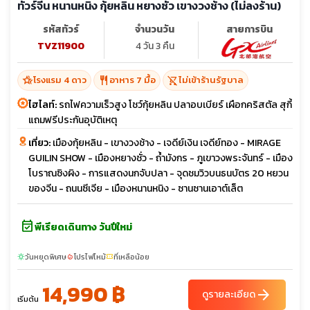
ทัวร์จีน หนานหนิง กุ้ยหลิน หยางซั่ว เขางวงช้าง (ไม่ลงร้าน)
รหัสทัวร์
จำนวนวัน
สายการบิน
TVZ11900
4 วัน 3 คืน
hotel_class
restaurant
shopping_cart_off
โรงแรม 4 ดาว
อาหาร 7 มื้อ
ไม่เข้าร้านรัฐบาล
ไฮไลท์:
รถไฟความเร็วสูง โชว์กุ้ยหลิน ปลาอบเบียร์ เผือกคริสตัล สุกี้
แถมฟรีประกันอุบัติเหตุ
เที่ยว:
เมืองกุ้ยหลิน - เขางวงช้าง - เจดีย์เงิน เจดีย์ทอง - MIRAGE
GUILIN SHOW - เมืองหยางชั่ว - ถ้ำมังกร - ภูเขาวงพระจันทร์ - เมือง
โบราณซิงผิง - การแสดงนกจับปลา - จุดชมวิวบนธนบัตร 20 หยวน
ของจีน - ถนนซีเจีย - เมืองหนานหนิง - ซานซานเอาต์เล็ต
event_available
พีเรียดเดินทาง วันปีใหม่
วันหยุดพิเศษ
โปรไฟไหม้
ที่เหลือน้อย
sunny
local_fire_department
confirmation_number
14,990 ฿
arrow_forward
ดูรายละเอียด
เริ่มต้น