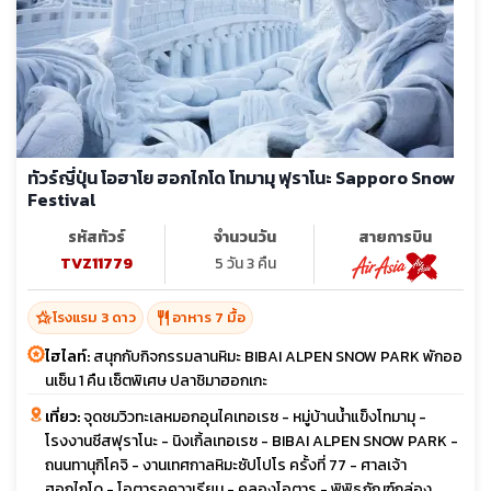
ทัวร์ญี่ปุ่น โอฮาโย ฮอกไกโด โทมามุ ฟุราโนะ Sapporo Snow
Festival
รหัสทัวร์
จำนวนวัน
สายการบิน
TVZ11779
5 วัน 3 คืน
hotel_class
restaurant
โรงแรม 3 ดาว
อาหาร 7 มื้อ
ไฮไลท์:
สนุกกับกิจกรรมลานหิมะ BIBAI ALPEN SNOW PARK พักออ
นเซ็น 1 คืน เซ็ตพิเศษ ปลาชิมาฮอกเกะ
เที่ยว:
จุดชมวิวทะเลหมอกอุนไคเทอเรซ - หมู่บ้านน้ำแข็งโทมามุ -
โรงงานชีสฟุราโนะ - นิงเกิ้ลเทอเรซ - BIBAI ALPEN SNOW PARK -
ถนนทานุกิโคจิ - งานเทศกาลหิมะซัปโปโร ครั้งที่ 77 - ศาลเจ้า
ฮอกไกโด - โอตารุอควาเรียม - คลองโอตารุ - พิพิธภัณฑ์กล่อง