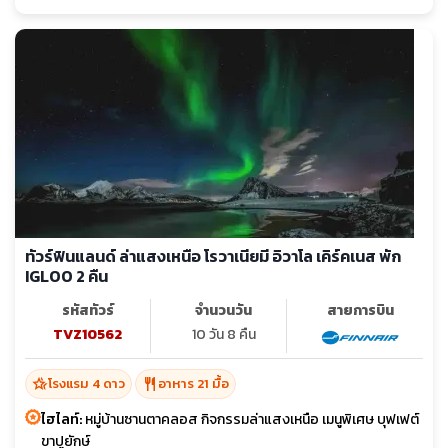
ทัวร์ฟินแลนด์ ล่าแสงเหนือ โรวาเนียมี อิวาโล เคิร์คเนส พัก
IGLOO 2 คืน
รหัสทัวร์
จำนวนวัน
สายการบิน
TVZ10562
10 วัน 8 คืน
hotel_class
restaurant
โรงแรม 4 ดาว
อาหาร 21 มื้อ
ไฮไลท์:
หมู่บ้านซานตาคลอส กิจกรรมล่าแสงเหนือ เมนูพิเศษ บุฟเฟต์
ขาปูยักษ์