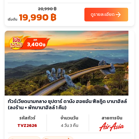
20,990 ฿
19,990 ฿
arrow_forward
ดูรายละเอียด
เริ่มต้น
3,400
฿
ทัวร์เวียดนามกลาง ซุปตาร์ ดานัง ฮอยอัน ฟีลกู๊ด บานาฮิลล์
(ลงร้าน + พักบานาฮิลล์ 1 คืน)
รหัสทัวร์
จำนวนวัน
สายการบิน
TVZ2626
4 วัน 3 คืน