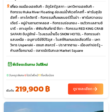
เที่ยว:
ชมเมืองเฮลซิงกิ - จัตุรัสรัฐสภา - มหาวิหารเฮลซิงกิ -
กิจกรรม Ruka River Floating ล่องแม่น้ำคิเวสโคสกี้ - ฟาร์มสุนัข
ฮัสกี้ - เกาะโคติซารี - กิจกรรมเก็บผลเบอร์รี่ในป่า - ฟาร์มกวางเรน
เดียร์ - หมู่บ้านซานตาคลอส - กิจกรรมร่อนทอง - ชมวิวทะเลสาบอิ
นารี - เกาะอุคโค - พิพิธภัณฑ์ซามี ซีดา - กิจกรรม RED KING CRAB
SAFARI จับปูยักษ์ - โรงแรมน้ำแข็ง SNOW HOTEL - กิจกรรมล่า
แสงเหนือ - อนุสาวรีย์ซีบีริอุส - โบสถ์หินเทมเปอเลียวคิโอ - มหา
วิหาร Uspenski - เซเนท สแควร์ - ปราสาทฮาเม - เมืองเก่าปอร์วู -
ห้างสต๊อคมานน์ - ตลาดนัดริมทะเล Market Square
event_available
พีเรียดเดินทาง วันปีใหม่
วันหยุดพิเศษ
โปรไฟไหม้
ที่เหลือน้อย
sunny
local_fire_department
confirmation_number
219,900 ฿
arrow_forward
ดูรายละเอียด
เริ่มต้น