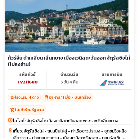
ทัวร์จีน ต้าเหลียน เสิ่นหยาง เมืองเวนิสตะวันออก จัตุรัสซิงไห่
(ไม่ลงร้าน)
รหัสทัวร์
จำนวนวัน
สายการบิน
TVZ11680
5 วัน 4 คืน
hotel_class
restaurant
โรงแรม 4 ดาว
อาหาร 11 มื้อ + บนเครื่อง
shopping_cart_off
ไม่เข้าร้านรัฐบาล
ไฮไลท์:
จัตุรัสซิงไห่ เมืองเวนิสตะวันออก พระราชวังเสิ่นหยาง
เที่ยว:
จัตุรัสชิงไห่ - ถนนปินไห่ลู่ - ท่าเรือชาวประมง - จุดชมวิวหลิง
เจี่ยววาน - ย่านถนนตงกวน - เมืองเวนิสตะวันออก - ถนนรัสเซีย -