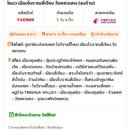
โหมว เมืองโบราณลี่เจียง วัดหยวนทง (ลงร้าน)
รหัสทัวร์
จำนวนวัน
สายการบิน
TVZ11011
5 วัน 4 คืน
hotel_class
restaurant
shopping_cart
โรงแรม 4 ดาว
อาหาร 12 มื้อ + บนเครื่อง
เข้าร้านรัฐบาล
ไฮไลท์:
ภูเขาหิมะมังกรหยก โชว์จางอี้โหมว เมืองโบราณลี่เจียง วัด
หยวนทง
เที่ยว:
เมืองคุนหมิง - ซุ้มประตูม้าทองไก่หยก - ถนนคนเดินหนานผิง
เจีย - เมืองตงชวน - วัดเจ้าแม่กวนอิม - เจดีย์สามองค์วัดฉงเซิ่ง -
เมืองโบราณต้าหลี่ - เมืองลี่เจียง - สระน้ำมังกรดำ - หุบเขาพระจันทร์
สีน้ำเงิน - ร้านบัวหิมะ - เมืองโบราณลี่เจียง - ขึ้นกระเช้าภูเขาหิมะ
มังกรหยก - โชว์จางอี้โหมว - อุทยานน้ำหยก - ทะเลสาบลี่หยก -
หมู่บ้าน TINGHUA VALLEY - เมืองคุนหมิง - เมืองคุนหมิง - ร้านหยก
- วัดหยวนทง - จุดแวะพักเงินหยวน
event_available
พีเรียดเดินทาง วันปีใหม่
วันหยุดพิเศษ
โปรไฟไหม้
ที่เหลือน้อย
sunny
local_fire_department
confirmation_number