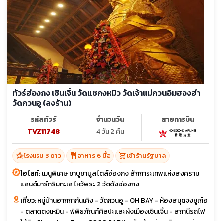
ทัวร์ฮ่องกง เซินเจิ้น วัดแชกงหมิว วัดเจ้าแม่กวนอิมฮองฮำ
วัดกวนอู (ลงร้าน)
รหัสทัวร์
จำนวนวัน
สายการบิน
TVZ11748
4 วัน 2 คืน
hotel_class
restaurant
shopping_cart
โรงแรม 3 ดาว
อาหาร 6 มื้อ
เข้าร้านรัฐบาล
ไฮไลท์:
เมนูพิเศษ ชาบูชาบูสไตล์ฮ่องกง สักการะเทพแห่งสงคราม
แลนด์มาร์กริมทะเล ไหว้พระ 2 วัดดังฮ่องกง
เที่ยว:
หมู่บ้านฮากกากันเคิง - วัดกวนอู - OH BAY - ห้องสมุดจงซูเก๋อ
- ตลาดตงเหมิน - พิพิธภัณฑ์ศิลปะและผังเมืองเซินเจิ้น - สถานีรถไฟ