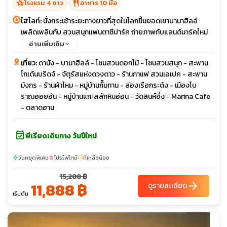
hotel_class
restaurant
โรงแรม 4 ดาว
อาหาร 10 มื้อ
ไฮไลท์:
นั่งกระเช้าระยะทางยาวที่สุดในโลกขึ้นยอดเขาบานาฮิลล์
เพลิดเพลินกับ สวนสนุกแฟนตาซีปาร์ค ถ่ายภาพกับแลนด์มาร์คใหม่
สะพานโกเด้นบริดจ์ ตื่นตากับโซนใหม่ Eclipse Square ชมอารยธรรม
อ่านเพิ่มเติม
โบราณแห่งเมืองฮอยอัน เมืองมรดกโลก ล่องเรือกระด้ง ชม
เที่ยว:
ดานัง - บานาฮิลล์ - โซนสวนดอกไม้ - โซนสวนสนุก - สะพาน
วัฒนธรรมอันสวยงามของชาวท้องถิ่น สักการะเจ้าแม่กวนอิม ณ วัดลิ
โกเด้นบริดจ์ - จัตุรัสแห่งดวงดาว - ร้านกาแฟ สวนเอเปค - สะพาน
นห์อึ๋ง เช็คอิน Marina Café คาเฟ่ริมทะเล พัก บานาฮิลล์ 1 คืน เมือ
มังกร - ร้านผ้าไหม - หมู่บ้านกั๊มทาน - ล่องเรือกระด้ง - เมืองโบ
งดานัง 2 คืน
ราณฮอยอัน - หมู่บ้านแกะสลักหินอ่อน - วัดลินห์อึ๋ง - Marina Cafe
- ตลาดฮาน
event_available
พีเรียดเดินทาง วันปีใหม่
วันหยุดพิเศษ
โปรไฟไหม้
ที่เหลือน้อย
sunny
local_fire_department
confirmation_number
15,288 ฿
11,888 ฿
arrow_forward
ดูรายละเอียด
เริ่มต้น