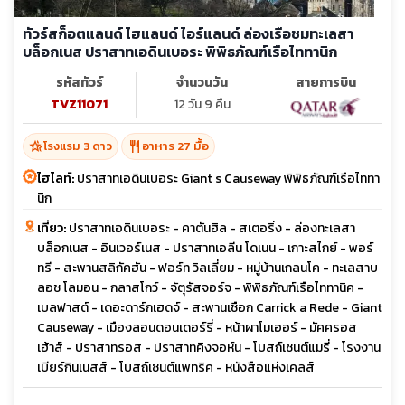
ทัวร์สก็อตแลนด์ ไฮแลนด์ ไอร์แลนด์ ล่องเรือชมทะเลสา
บล็อกเนส ปราสาทเอดินเบอระ พิพิธภัณฑ์เรือไททานิก
รหัสทัวร์
จำนวนวัน
สายการบิน
TVZ11071
12 วัน 9 คืน
hotel_class
restaurant
โรงแรม 3 ดาว
อาหาร 27 มื้อ
ไฮไลท์:
ปราสาทเอดินเบอระ Giant s Causeway พิพิธภัณฑ์เรือไททา
นิก
เที่ยว:
ปราสาทเอดินเบอระ - คาตันฮิล - สเตอริ่ง - ล่องทะเลสา
บล็อกเนส - อินเวอร์เนส - ปราสาทเอลีน โดเนน - เกาะสไกย์ - พอร์
ทรี - สะพานสลิกัคฮัน - ฟอร์ท วิลเลี่ยม - หมู่บ้านเกลนโค - ทะเลสาบ
ลอช โลมอน - กลาสโกว์ - จัตุรัสจอร์จ - พิพิธภัณฑ์เรือไททานิค -
เบลฟาสต์ - เดอะดาร์กเฮดจ์ - สะพานเชือก Carrick a Rede - Giant
Causeway - เมืองลอนดอนเดอร์รี่ - หน้าผาโมเฮอร์ - มัคครอส
เฮ้าส์ - ปราสาทรอส - ปราสาทคิงจอห์น - โบสถ์เซนต์แมรี่ - โรงงาน
เบียร์กินเนสส์ - โบสถ์เซนต์แพทริค - หนังสือแห่งเคลส์