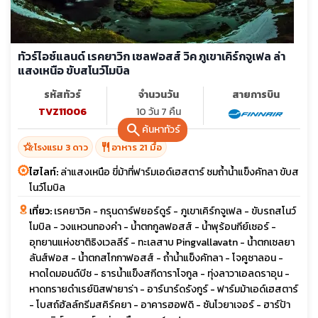
ทัวร์ไอซ์แลนด์ เรคยาวิก เซลฟอสส์ วิค ภูเขาเคิร์กจูเฟล ล่า
แสงเหนือ ขับสโนว์โมบิล
รหัสทัวร์
จำนวนวัน
สายการบิน
TVZ11006
10 วัน 7 คืน
search
ค้นหาทัวร์
hotel_class
restaurant
โรงแรม 3 ดาว
อาหาร 21 มื้อ
ไฮไลท์:
ล่าแสงเหนือ ขี่ม้าที่ฟาร์มเอด์เฮสตาร์ ชมถ้ำน้ำแข็งคัทลา ขับส
โนว์โมบิล
เที่ยว:
เรคยาวิค - กรุนดาร์ฟยอร์ดูร์ - ภูเขาเคิร์กจูเฟล - ขับรถสโนว์
โมบิล - วงแหวนทองคำ - น้ำตกกูลฟอสส์ - น้ำพุร้อนกีย์เซอร์ -
อุทยานแห่งชาติธิงเวลลีร์ - ทะเลสาบ Pingvallavatn - น้ำตกเซลยา
ลันส์ฟอส - น้ำตกสโกกาฟอสส์ - ถ้ำน้ำแข็งคัทลา - โจคูซาลอน -
หาดไดมอนด์บีช - ธารน้ำแข็งสกีดาราโจกูล - ทุ่งลาวาเอลดราอุน -
หาดทรายดำเรย์นิสฟายาร่า - อาร์นาร์ดรังกูร์ - ฟาร์มม้าเอด์เฮสตาร์
- โบสถ์ฮัลล์กรีมสคิร์คยา - อาคารฮอฟดิ - ซันโวยาเจอร์ - ฮาร์ป้า