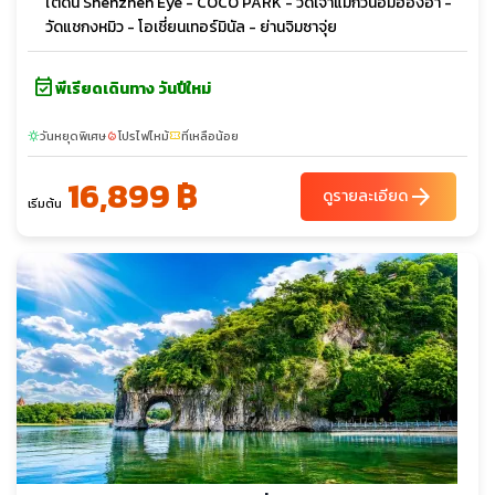
ใต้ดิน Shenzhen Eye - COCO PARK - วัดเจ้าแม่กวนอิมฮองอ่า -
วัดแชกงหมิว - โอเชี่ยนเทอร์มินัล - ย่านจิมซาจุ่ย
event_available
พีเรียดเดินทาง วันปีใหม่
วันหยุดพิเศษ
โปรไฟไหม้
ที่เหลือน้อย
sunny
local_fire_department
confirmation_number
16,899 ฿
arrow_forward
ดูรายละเอียด
เริ่มต้น