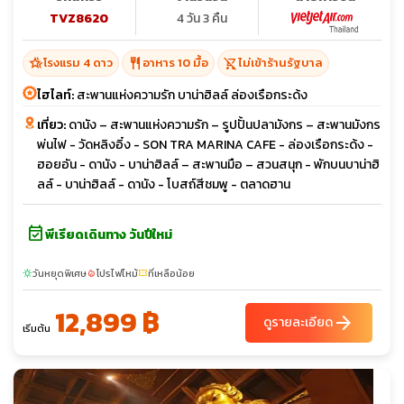
TVZ8620
4 วัน 3 คืน
hotel_class
restaurant
shopping_cart_off
โรงแรม 4 ดาว
อาหาร 10 มื้อ
ไม่เข้าร้านรัฐบาล
ไฮไลท์:
สะพานแห่งความรัก บาน่าฮิลล์ ล่องเรือกระด้ง
เที่ยว:
ดานัง – สะพานแห่งความรัก – รูปปั้นปลามังกร – สะพานมังกร
พ่นไฟ - วัดหลิงอิ๋ง - SON TRA MARINA CAFE - ล่องเรือกระด้ง -
ฮอยอัน - ดานัง - บาน่าฮิลล์ – สะพานมือ – สวนสนุก - พักบนบาน่าฮิ
ลล์ - บาน่าฮิลล์ - ดานัง - โบสถ์สีชมพู - ตลาดฮาน
event_available
พีเรียดเดินทาง วันปีใหม่
วันหยุดพิเศษ
โปรไฟไหม้
ที่เหลือน้อย
sunny
local_fire_department
confirmation_number
12,899 ฿
arrow_forward
ดูรายละเอียด
เริ่มต้น