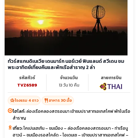
ทัวร์สแกนดิเนเวีย เดนมาร์ก นอร์เวย์ ฟินแลนด์ สวีเดน ชม
พระอาทิตย์เที่ยงคืนและพักเรือสำราญ 2 ลำ
รหัสทัวร์
จำนวนวัน
สายการบิน
TVZ6589
13 วัน 10 คืน
hotel_class
restaurant
โรงแรม 4 ดาว
อาหาร 30 มื้อ
ไฮไลท์:
ล่องเรือคลองสตรอมมา เข้าชมปราสาทเอเกสโคฟ พักในเรือ
สำราญ
เที่ยว:
โคเปนเฮเก้น – ชมเมือง – ล่องเรือคลองสตรอมมา - ท่าเรือนู
ฮาวน์ – ชมเมืองรอสไคล์ด - โอเดนเซ – เข้าชมปราสาทเอเกสโคฟ –