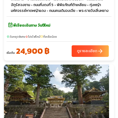
จัตุรัสจงซาน - ถนนกิ่งตงที่ 5 - พิพิธภัณฑ์ต้าเหลียน - ทุ่งหญ้า
มหัศจรรย์หาดหญ้าแดง - ถนนคนเดินจงเจีย - พระราชวังเสิ่นหยาง
event_available
พีเรียดเดินทาง วันปีใหม่
วันหยุดพิเศษ
โปรไฟไหม้
ที่เหลือน้อย
sunny
local_fire_department
confirmation_number
24,900 ฿
arrow_forward
ดูรายละเอียด
เริ่มต้น