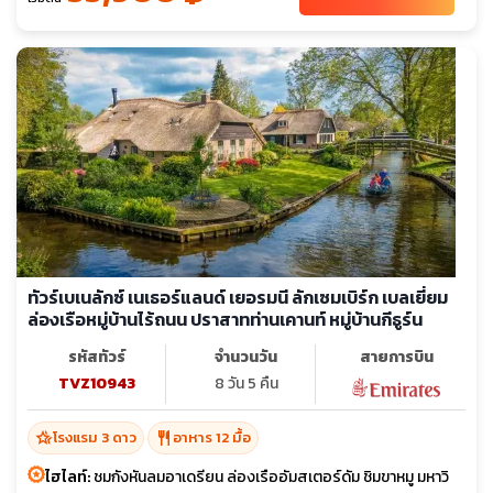
ทัวร์เบเนลักซ์ เนเธอร์แลนด์ เยอรมนี ลักเซมเบิร์ก เบลเยี่ยม
ล่องเรือหมู่บ้านไร้ถนน ปราสาทท่านเคานท์ หมู่บ้านกีธูร์น
รหัสทัวร์
จำนวนวัน
สายการบิน
TVZ10943
8 วัน 5 คืน
hotel_class
restaurant
โรงแรม 3 ดาว
อาหาร 12 มื้อ
ไฮไลท์:
ชมกังหันลมอาเดรียน ล่องเรืออัมสเตอร์ดัม ชิมขาหมู มหาวิ