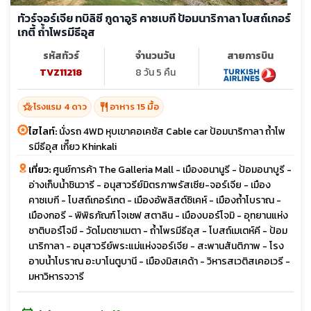
ทัวร์จอร์เจีย ทบิลิซี กูดาอูริ คาซเบกี ป้อมนาริกาลา โบสถ์เกอร์
เกตี้ ถ้ำโพรมีธีอุส
รหัสทัวร์
จำนวนวัน
สายการบิน
TVZ11218
8 วัน 5 คืน
hotel_class
restaurant
โรงแรม 4 ดาว
อาหาร 15 มื้อ
ไฮไลท์:
นั่งรถ 4WD หุบเขาคอเคซัส Cable car ป้อมนาริกาลา ถ้ำโพ
รมีธีอุส เกี๊ยว Khinkali
เที่ยว:
ศูนย์การค้า The Galleria Mall - เมืองอนานูรี - ป้อมอนาบูรี -
อ่างเก็บน้ำชินวารี - อนุสาวรีย์มิตรภาพรัสเซีย-จอร์เจีย - เมือง
คาซเบกี - โบสถ์เกอร์เกต - เมืองอัพลิสต์ซิเคห์ - เมืองถ้ำโบราณ -
เมืองกอรี - พิพิธภัณฑ์ โจเซฟ สตาลิน - เมืองบอร์โจมิ - อุทยานแห่ง
ชาติบอร์โจมี - วัดโมตชาเมตา - ถ้ำโพรมีธีอุส - โบสถ์เมเตห์คี - ป้อม
นาริกาลา - อนุสาวรีย์พระแม่แห่งจอร์เจีย - สะพานสันติภาพ - โรง
อาบน้ำโบราณ อะบาโนตูบานี - เมืองมิสเคด้า - วิหารสเวติสเคอเวรี -
มหาวิหารจวารี