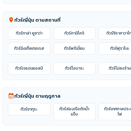
ทัวร์เซนได
ทัวร์เอโนะชิมะ
ทัวร์โกเบ
ทัวร์ญี่ปุ่น ตามสถานที่
location_on
ทัวร์โทโฮคุ
ทัวร์โนโบริเบ็ตสึ
ทัวร์โยโกสึกะ
ทัวร์กาล่า ยูซาว่า
ทัวร์คามิโคจิ
ทัวร์ชิราคาวาโ
ทัวร์โอคายาม่า
ทัวร์โอซาก้า
ทัวร์โอตารุ
ทัวร์นิงเกิ้ลเทอเรส
ทัวร์พรีเมี่ยม
ทัวร์ฟุราโนะ
ทัวร์เจแปนแอลป์
ทัวร์โอบาระ
ทัวร์ไม่ลงร้าน
ทัวร์ญี่ปุ่น ตามฤดูกาล
event_available
ทัวร์ล่องเรือตัดน้ำ
ทัวร์เทศกาลประ
ทัวร์ซากุระ
แข็ง
ไฟ