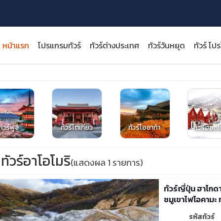
หน้าแรก
โปรแกรมทัวร์
ทัวร์ต่างประเทศ
ทัวร์วันหยุด
ทัวร์ โป
close
ทัวร์ฟูจิ
ทัวร์โตเกียว
ทัวร์โอซาก้า
ทัวร์ฮอก
ทัวร์อาโอโมริ
(แสดงผล 1 รายการ)
ทัวร์ญี่ปุ่น ฮาโกด
ชมูเขาไฟโอคามะ 
รหัสทัวร์