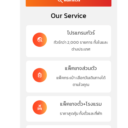
search
ค้นหาทัวร์
Our Service
โปรแกรมทัวร์
travel_explore
ทัวร์กว่า 2,000 รายการ ทั้งในและ
ต่างประเทศ
แพ็คเกจส่วนตัว
travel_luggage_and_bags
แพ็คกระเป๋า เลือกวันเดินทางได้
ตามใจคุณ
แพ็คเกจตั๋ว+โรงแรม
flights_and_hotels
ราคาสุดคุ้ม ทั้งตั๋วและที่พัก