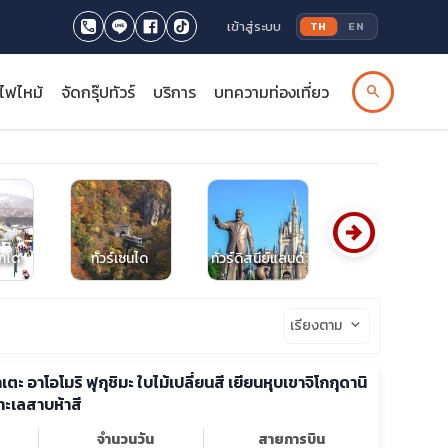
เข้าสู่ระบบ
TH
EN
รไฟไหม้
จัดกรุ๊ปทัวร์
บริการ
บทความท่องเที่ยว
search
arrow_circle_right
ไกโด
ทัวร์เซนได
ทัวร์ดิสนีย์แลนด์
ทัวร์ยูนิเวอร์แซล
เรียงตาม
keyboard_arrow_down
าเตะ อาโอโมริ ฟุกุชิมะ ใบไม้เปลี่ยนสี เยียนหุบเขาจิโกกุดานิ
ทะเลสาบห้าสี
จำนวนวัน
สายการบิน