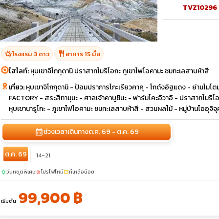
TVZ10296
hotel_class
restaurant
โรงแรม 3 ดาว
อาหาร 15 มื้อ
ไฮไลท์:
หุบเขาจิโกกุดานิ ปราสาทโมริโอกะ ภูเขาไฟโอคามะ ชมทะเลสาบห้าสี
เที่ยว:
หุบเขาจิโกกุดานิ - ป้อมปราการโกะเรียวคาคุ - โกดังอิฐแดง - ย่านโมโตมา
FACTORY - สระสีทานุมะ - ศาลเจ้าคาบูชิมะ - ฟาร์มโคะอิวาอิ - ปราสาทโมริโอกะ
หุบเขานารูโกะ - ภูเขาไฟโอคามะ ชมทะเลสาบห้าสี - สวนผลไม้ - หมู่บ้านโออุจิจุ
calendar_month
ช่วงเวลาเดินทาง
ต.ค. 69 - ต.ค. 69
ต.ค. 69
14-21
วันหยุดพิเศษ
โปรไฟไหม้
ที่เหลือน้อย
sunny
local_fire_department
confirmation_number
99,900 ฿
เริ่มต้น