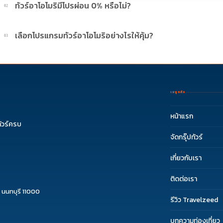
ทัวร์อาโอโมริมีโปรผ่อน 0% หรือไม่?
02
บางโปรแกรมมีโปรผ่อน 0% หรือโปรโมชั่นบัตรเครดิตตามเงื่อนไขที่บริษัทกำห
เลือกโปรแกรมทัวร์อาโอโมริอย่างไรให้คุ้ม?
03
ควรดูจำนวนวัน ไฮไลต์ที่รวมจริง โรงแรม สายการบิน มื้ออาหาร และช่วงราคา ไ
เมนูหลัก
หน้าแรก
ัวร์ครบ
จัดกรุ๊ปทัวร์
เกี่ยวกับเรา
ติดต่อเรา
 นนทบุรี 11000
รีวิว Travelzeed
บทความท่องเที่ยว