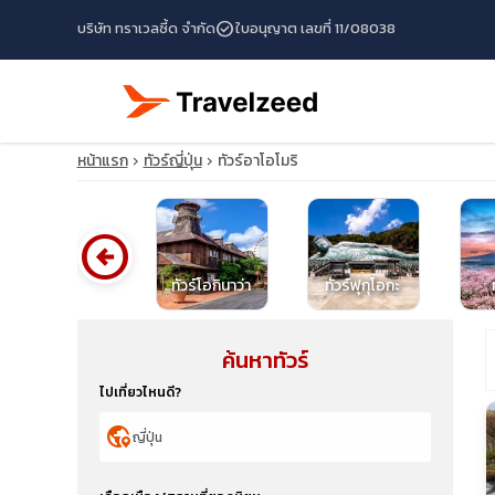
check_circle
บริษัท ทราเวลซี้ด จำกัด
ใบอนุญาต เลขที่ 11/08038
หน้าแรก
ทัวร์ญี่ปุ่น
ทัวร์อาโอโมริ
arrow_circle_left
โปรไฟไหม้ญี่ปุ่น
ทัวร์โอกินาว่า
ทัวร์ฟุกุโอกะ
ค้นหาทัวร์
travel_explore
ไปเที่ยวไหนดี?
calendar_month
globe_location_pin
search