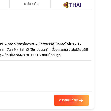
8 วัน 5 คืน
ชิ - ตลาดเช้าฮาโกดาเตะ - นั่งเฟอร์รี่สู่เมืองอาโอโมริ - A-
 - วัดทาโกกุ ไซโคจิ (บิชามอนโดะ) - นั่งรถไฟชมใบไม้เปลี่ยนสีที
คุ - ช้อปปิ้ง SANO OUTLET - ช้อปปิ้งชินจูกุ
arrow_forward
ดูรายละเอียด