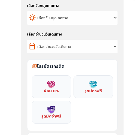
เลือกวันหยุดเทศกาล
sunny
เลือกจำนวนวันเดินทาง
calendar_today
payments
โปรบัตรเครดิต
ผ่อน 0%
รูดบัตรฟรี
รูดมัดจำฟรี