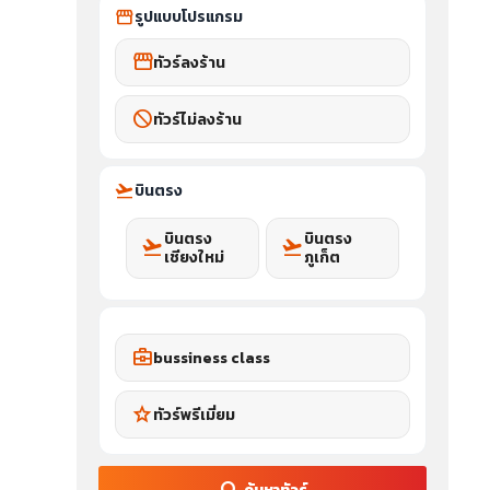
storefront
รูปแบบโปรแกรม
storefront
ทัวร์ลงร้าน
block
ทัวร์ไม่ลงร้าน
flight_takeoff
บินตรง
บินตรง
บินตรง
flight_takeoff
flight_takeoff
เชียงใหม่
ภูเก็ต
business_center
bussiness class
star
ทัวร์พรีเมี่ยม