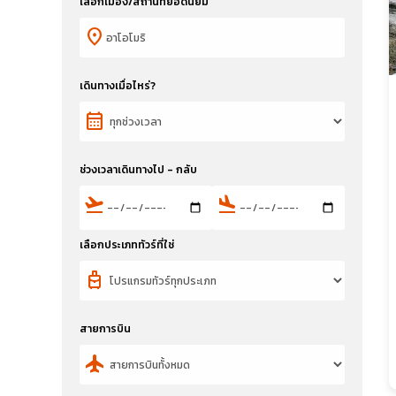
เลือกเมือง/สถานที่ยอดนิยม
location_on
เดินทางเมื่อไหร่?
calendar_month
ช่วงเวลาเดินทางไป - กลับ
flight_takeoff
flight_land
เลือกประเภททัวร์ที่ใช่
travel_luggage_and_bags
สายการบิน
flight