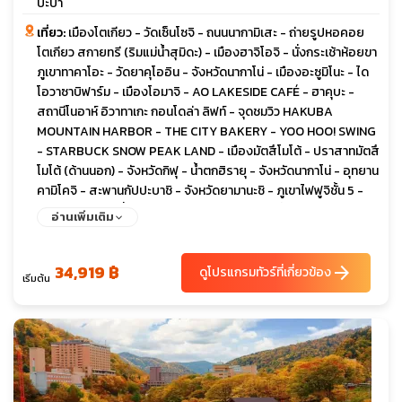
ปะบา
เที่ยว:
เมืองโตเกียว - วัดเซ็นโซจิ - ถนนนากามิเสะ - ถ่ายรูปหอคอย
โตเกียว สกายทรี (ริมแม่น้ำสุมิดะ) - เมืองฮาจิโอจิ - นั่งกระเช้าห้อยขา
ภูเขาทาคาโอะ - วัดยาคุโออิน - จังหวัดนากาโน่ - เมืองอะซูมิโนะ - ได
โอวาซาบิฟาร์ม - เมืองโอมาจิ - AO LAKESIDE CAFÉ - ฮาคุบะ -
สถานีโนอาห์ อิวาทาเกะ กอนโดล่า ลิฟท์ - จุดชมวิว HAKUBA
MOUNTAIN HARBOR - THE CITY BAKERY - YOO HOO! SWING
- STARBUCK SNOW PEAK LAND - เมืองมัตสึโมโต้ - ปราสาทมัตสึ
โมโต้ (ด้านนอก) - จังหวัดกิฟุ - นํ้าตกฮิรายุ - จังหวัดนากาโน่ - อุทยาน
คามิโคจิ - สะพานกัปปะบาชิ - จังหวัดยามานะชิ - ภูเขาไฟฟูจิชั้น 5 -
เรียนรู้พิธีชงชาญี่ปุ่น - เมืองโตเกียว - อิสระช้อปปิ้งย่านชินจูกุ -
อ่านเพิ่มเติม
เมืองนาริตะ
34,919 ฿
arrow_forward
ดูโปรแกรมทัวร์ที่เกี่ยวข้อง
เริ่มต้น