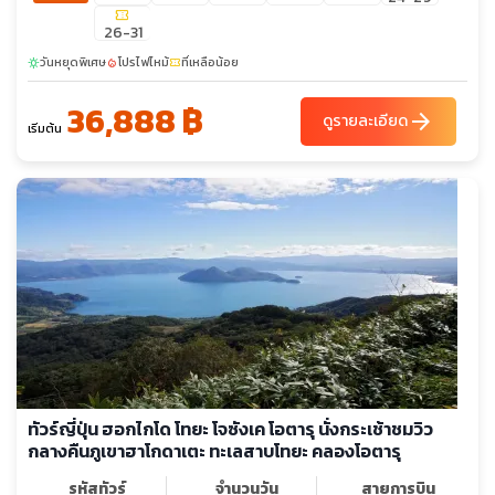
confirmation_number
26-31
วันหยุดพิเศษ
โปรไฟไหม้
ที่เหลือน้อย
sunny
local_fire_department
confirmation_number
36,888 ฿
arrow_forward
ดูรายละเอียด
เริ่มต้น
ทัวร์ญี่ปุ่น ฮอกไกโด โทยะ โจซังเค โอตารุ นั่งกระเช้าชมวิว
กลางคืนภูเขาฮาโกดาเตะ ทะเลสาบโทยะ คลองโอตารุ
รหัสทัวร์
จำนวนวัน
สายการบิน