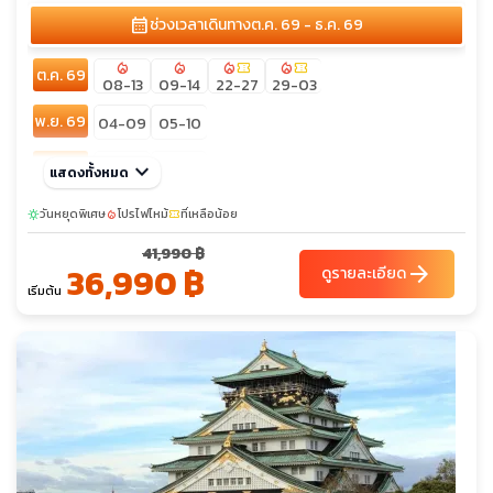
calendar_month
ช่วงเวลาเดินทาง
ต.ค. 69 - ธ.ค. 69
local_fire_department
local_fire_department
local_fire_department
confirmation_number
local_fire_department
confirmation_number
ต.ค. 69
08-13
09-14
22-27
29-03
พ.ย. 69
04-09
05-10
ธ.ค. 69
keyboard_arrow_down
03-08
09-14
แสดงทั้งหมด
วันหยุดพิเศษ
โปรไฟไหม้
ที่เหลือน้อย
sunny
local_fire_department
confirmation_number
41,990 ฿
36,990 ฿
arrow_forward
ดูรายละเอียด
เริ่มต้น