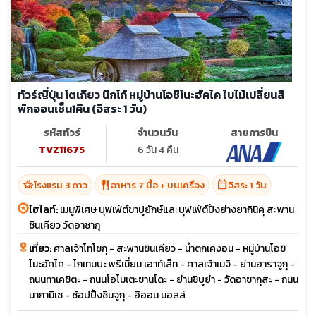
ทัวร์ญี่ปุ่น โตเกียว นิกโก้ หมู่บ้านโอชิโนะฮัคไค ใบไม้เปลี่ยนสี
พักออนเซ็น1คืน (อิสระ 1 วัน)
รหัสทัวร์
จำนวนวัน
สายการบิน
TVZ11675
6 วัน 4 คืน
hotel_class
restaurant
calendar_today
โรงแรม 3 ดาว
อาหาร 7 มื้อ + บนเครื่อง
อิสระ 1 วัน
ไฮไลท์:
เมนูพิเศษ บุฟเฟ่ต์ขาปูยักษ์และบุฟเฟ่ต์ปิ้งย่างยากินิคุ สะพาน
ชินเคียว วัดอาซากุ
เที่ยว:
ศาลเจ้าโทโชกุ - สะพานชินเคียว - น้ำตกเคงอน - หมู่บ้านโอชิ
โนะฮัคไค - โกเทมบะ พรีเมี่ยม เอาท์เล็ท - ศาลเจ้าเมจิ - ย่านฮาราจูกุ -
ถนนทาเคชิตะ - ถนนโอโมเตะซานโดะ - ย่านชิบูย่า - วัดอาซากุสะ - ถนน
นากามิเซ - ช้อปปิ้งชินจูกุ - อิออน มอลล์