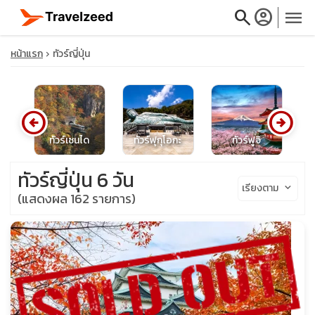
search
account_circle
menu
หน้าแรก
ทัวร์ญี่ปุ่น
arrow_circle_left
arrow_circle_right
close
ุ่น
ทัวร์เซนได
ทัวร์ฟุกุโอกะ
ทัวร์ฟูจิ
travel_explore
ทัวร์ญี่ปุ่น 6 วัน
เรียงตาม
keyboard_arrow_down
(แสดงผล 162 รายการ)
calendar_month
search