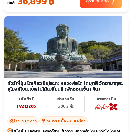
36,899 ฿
arrow_forward
ดูรายละเอียด
เริ่มต้น
ทัวร์ญี่ปุ่น โตเกียว ชิซุโอะกะ หลวงพ่อโต ไดบุตสึ วัดอาซากุสะ
อุโมงค์ใบเมเปิ้ล ใบไม้เปลี่ยนสี (พักออนเซ็น 1 คืน)
รหัสทัวร์
จำนวนวัน
สายการบิน
TVZ12205
6 วัน 3 คืน
hotel_class
restaurant
โรงแรม 3 ดาว
อาหาร 6 มื้อ + บนเครื่อง
ไฮไลท์:
เมนูพิเศษ บุฟเฟต์ขาปู สักการะหลวงพ่อโตแห่งวัดโคโตคุอิน