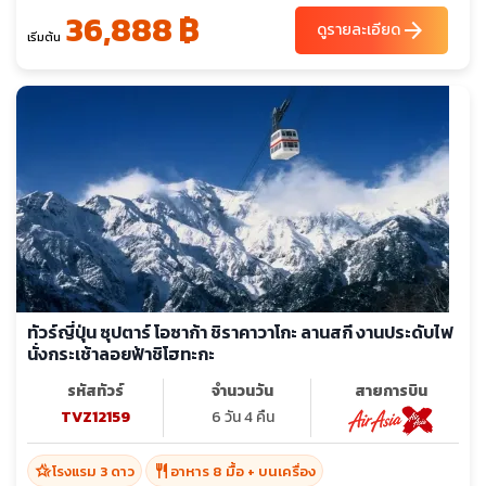
36,888 ฿
arrow_forward
ดูรายละเอียด
เริ่มต้น
ทัวร์ญี่ปุ่น ซุปตาร์ โอซาก้า ชิราคาวาโกะ ลานสกี งานประดับไฟ
นั่งกระเช้าลอยฟ้าชิโฮทะกะ
รหัสทัวร์
จำนวนวัน
สายการบิน
TVZ12159
6 วัน 4 คืน
hotel_class
restaurant
โรงแรม 3 ดาว
อาหาร 8 มื้อ + บนเครื่อง