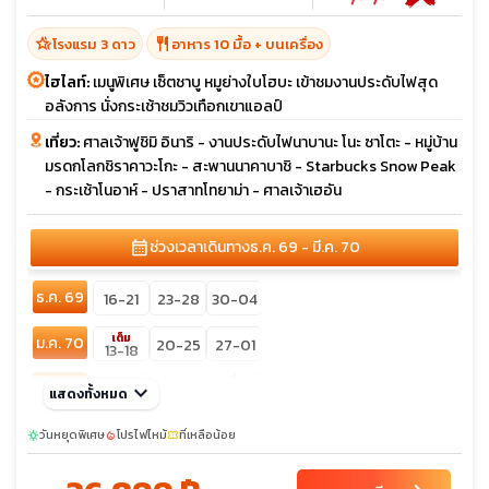
hotel_class
restaurant
โรงแรม 3 ดาว
อาหาร 10 มื้อ + บนเครื่อง
ไฮไลท์:
เมนูพิเศษ เซ็ตชาบู หมูย่างใบโฮบะ เข้าชมงานประดับไฟสุด
อลังการ นั่งกระเช้าชมวิวเทือกเขาแอลป์
เที่ยว:
ศาลเจ้าฟูชิมิ อินาริ - งานประดับไฟนาบานะ โนะ ซาโตะ - หมู่บ้าน
มรดกโลกชิราคาวะโกะ - สะพานนาคาบาชิ - Starbucks Snow Peak
- กระเช้าโนอาห์ - ปราสาทโทยาม่า - ศาลเจ้าเฮอัน
calendar_month
ช่วงเวลาเดินทาง
ธ.ค. 69 - มี.ค. 70
ธ.ค. 69
16-21
23-28
30-04
เต็ม
ม.ค. 70
20-25
27-01
13-18
sunny
ก.พ. 70
keyboard_arrow_down
03-08
10-15
24-01
แสดงทั้งหมด
17-22
sunny
มี.ค. 70
วันหยุดพิเศษ
โปรไฟไหม้
10-15
ที่เหลือน้อย
17-22
sunny
local_fire_department
confirmation_number
03-08