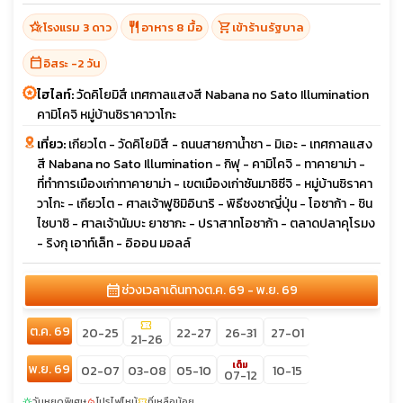
hotel_class
restaurant
shopping_cart
โรงแรม 3 ดาว
อาหาร 8 มื้อ
เข้าร้านรัฐบาล
calendar_today
อิสระ -2 วัน
ไฮไลท์:
วัดคิโยมิสึ เทศกาลแสงสี Nabana no Sato Illumination
คามิโคจิ หมู่บ้านชิราคาวาโกะ
เที่ยว:
เกียวโต - วัดคิโยมิสึ - ถนนสายกาน้ำชา - มิเอะ - เทศกาลแสง
สี Nabana no Sato Illumination - กิฟุ - คามิโคจิ - ทาคายาม่า -
ที่ทำการเมืองเก่าทาคายาม่า - เขตเมืองเก่าซันมาชิซีจิ - หมู่บ้านชิราคา
วาโกะ - เกียวโต - ศาลเจ้าฟูชิมิอินาริ - พิธีชงชาญี่ปุ่น - โอซาก้า - ชิน
ไซบาชิ - ศาลเจ้านัมบะ ยาซากะ - ปราสาทโอซาก้า - ตลาดปลาคุโรมง
- ริงกุ เอาท์เล็ท - อิออน มอลล์
calendar_month
ช่วงเวลาเดินทาง
ต.ค. 69 - พ.ย. 69
confirmation_number
ต.ค. 69
20-25
22-27
26-31
27-01
21-26
เต็ม
พ.ย. 69
02-07
03-08
05-10
10-15
07-12
วันหยุดพิเศษ
โปรไฟไหม้
ที่เหลือน้อย
sunny
local_fire_department
confirmation_number