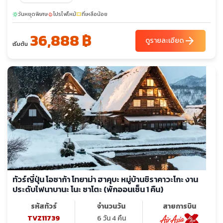
ม.ค. 70
10-15
11-16
14-19
16-21
19-24
21-26
วันหยุดพิเศษ
โปรไฟไหม้
ที่เหลือน้อย
sunny
local_fire_department
confirmation_number
28-02
36,888 ฿
sunny
sunny
sunny
sunny
arrow_forward
ดูรายละเอียด
ก.พ. 70
01-06
08-13
เริ่มต้น
09-14
11-16
12-17
16-21
sunny
19-24
28-05
ทัวร์ญี่ปุ่น โอซาก้า โทยาม่า ฮาคุบะ หมู่บ้านชิราคาวะโกะ งาน
ประดับไฟนาบานะ โนะ ซาโตะ (พักออนเซ็น 1 คืน)
รหัสทัวร์
จำนวนวัน
สายการบิน
TVZ11739
6 วัน 4 คืน