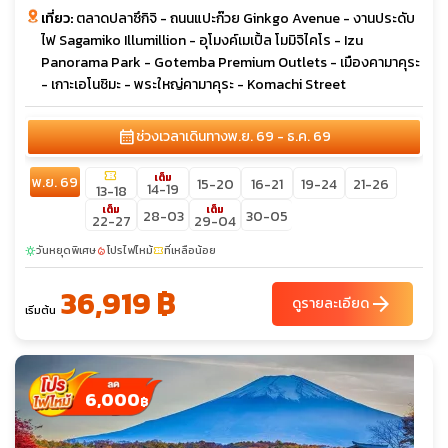
เที่ยว:
ตลาดปลาซึกิจิ - ถนนแปะก๊วย Ginkgo Avenue - งานประดับ
ไฟ Sagamiko Illumillion - อุโมงค์เมเปิ้ล โมมิจิไคโร - Izu
Panorama Park - Gotemba Premium Outlets - เมืองคามาคุระ
- เกาะเอโนชิมะ - พระใหญ่คามาคุระ - Komachi Street
calendar_month
ช่วงเวลาเดินทาง
พ.ย. 69 - ธ.ค. 69
confirmation_number
เต็ม
พ.ย. 69
15-20
16-21
19-24
21-26
14-19
13-18
เต็ม
เต็ม
28-03
30-05
22-27
29-04
วันหยุดพิเศษ
โปรไฟไหม้
ที่เหลือน้อย
sunny
local_fire_department
confirmation_number
36,919 ฿
arrow_forward
ดูรายละเอียด
เริ่มต้น
6,000
฿