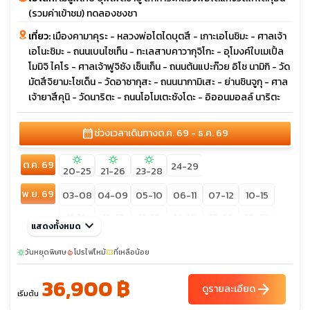
(รวมค่าเข้าชม) ทดลองชงชา
เที่ยว:
เมืองคามาคุระ - หลวงพ่อโตไดบุตสึ - เกาะเอโนชิมะ - ศาลเจ้า
เอโนะชิมะ - ถนนเบนไซเท็น - ทะเลสาบคาวากุจิโกะ - อุโมงค์ใบเมเปิ้ล
โมมิจิ ไคโร - ศาลเจ้าฟูจิซัง เซ็นเก็น - ถนนต้นแปะก๊วย อิโช นามิกิ - วัด
มัตสึจิยามะโชเด็น - วัดอาซากุสะ - ถนนนากามิเสะ - ย่านชินจูกุ - ศาล
เจ้ายาสึคุนิ - วัดนาริตะ - ถนนโอโมเตะซังโดะ - อิออนมอลล์ นาริตะ
calendar_month
ช่วงเวลาเดินทาง
ต.ค. 69 - ธ.ค. 69
sunny
sunny
sunny
ต.ค. 69
24-29
20-25
21-26
23-28
พ.ย. 69
03-08
04-09
05-10
06-11
07-12
10-15
11-16
12-17
13-18
14-19
17-22
18-23
keyboard_arrow_down
แสดงทั้งหมด
19-24
20-25
21-26
24-29
25-30
26-01
วันหยุดพิเศษ
โปรไฟไหม้
ที่เหลือน้อย
sunny
local_fire_department
confirmation_number
27-02
28-03
36,900 ฿
sunny
sunny
sunny
sunny
sunny
arrow_forward
ดูรายละเอียด
ธ.ค. 69
11-15
เริ่มต้น
02-07
03-08
04-09
06-10
09-13