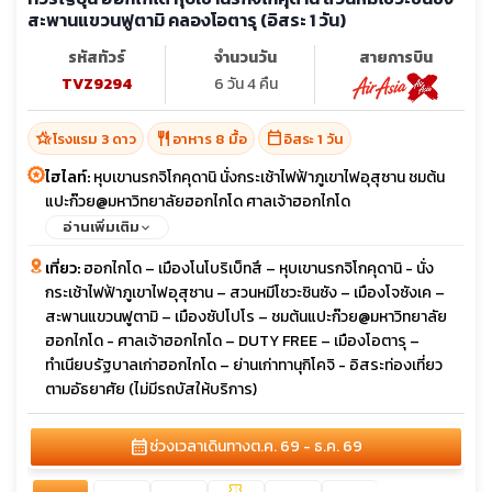
สะพานแขวนฟูตามิ คลองโอตารุ (อิสระ 1 วัน)
รหัสทัวร์
จำนวนวัน
สายการบิน
TVZ9294
6 วัน 4 คืน
hotel_class
restaurant
calendar_today
โรงแรม 3 ดาว
อาหาร 8 มื้อ
อิสระ 1 วัน
ไฮไลท์:
หุบเขานรกจิโกคุดานิ นั่งกระเช้าไฟฟ้าภูเขาไฟอุสุซาน ชมต้น
แปะก๊วย@มหาวิทยาลัยฮอกไกโด ศาลเจ้าฮอกไกโด
อ่านเพิ่มเติม
เที่ยว:
ฮอกไกโด – เมืองโนโบริเบ็ทสึ – หุบเขานรกจิโกคุดานิ - นั่ง
กระเช้าไฟฟ้าภูเขาไฟอุสุซาน – สวนหมีโชวะชินซัง – เมืองโจซังเค –
สะพานแขวนฟูตามิ – เมืองซัปโปโร – ชมต้นแปะก๊วย@มหาวิทยาลัย
ฮอกไกโด - ศาลเจ้าฮอกไกโด – DUTY FREE – เมืองโอตารุ –
ทำเนียบรัฐบาลเก่าฮอกไกโด – ย่านเก่าทานุกิโคจิ - อิสระท่องเที่ยว
ตามอัธยาศัย (ไม่มีรถบัสให้บริการ)
calendar_month
ช่วงเวลาเดินทาง
ต.ค. 69 - ธ.ค. 69
confirmation_number