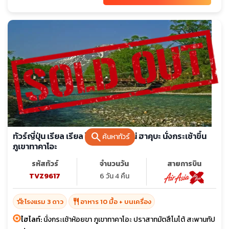
search
ทัวร์ญี่ปุ่น เรียล เรียล โตเกียว นากาโน่ ฮาคุบะ นั่งกระเช้าขึ้น
ค้นหาทัวร์
ภูเขาทาคาโอะ
รหัสทัวร์
จำนวนวัน
สายการบิน
TVZ9617
6 วัน 4 คืน
hotel_class
restaurant
โรงแรม 3 ดาว
อาหาร 10 มื้อ + บนเครื่อง
ไฮไลท์:
นั่งกระเช้าห้อยขา ภูเขาทาคาโอะ ปราสาทมัตสึโมโต้ สะพานกัป