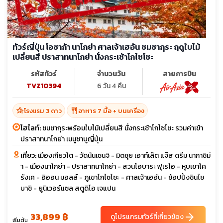
ทัวร์ญี่ปุ่น โอซาก้า นาโกย่า ศาลเจ้าเฮอัน ชมซากุระ ฤดูใบไม้
เปลี่ยนสี ปราสาทนาโกย่า นั่งกระเช้าโกไซโชะ
รหัสทัวร์
จำนวนวัน
สายการบิน
TVZ10394
6 วัน 4 คืน
hotel_class
restaurant
โรงแรม 3 ดาว
อาหาร 7 มื้อ + บนเครื่อง
ไฮไลท์:
ชมซากุระพร้อมใบไม้เปลี่ยนสี นั่งกระเช้าโกไซโซะ รวมค่าเข้า
ปราสาทนาโกย่า เมนูชาบูญี่ปุ่น
เที่ยว:
เมืองเกียวโต - วัดนันเซนจิ - มิตซุย เอาท์เล็ต แจ๊ส ดรีม นากาชิม่
า - เมืองนาโกย่า - ปราสาทนาโกย่า - สวนโอบาระ ฟุเรไอ - หุบเขาโค
รังเค - อิออน มอลล์ - ภูเขาโกไซโซะ - ศาลเจ้าเฮอัน - ช้อปปิ้งชินไซ
บาชิ - ยูนิเวอร์แซล สตูดิโอ เจแปน
33,899 ฿
arrow_forward
ดูโปรแกรมทัวร์ที่เกี่ยวข้อง
เริ่มต้น