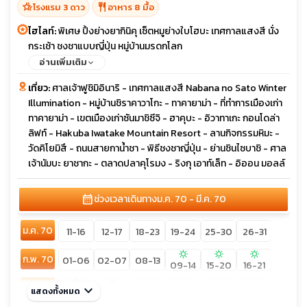
hotel_class
restaurant
โรงแรม 3 ดาว
อาหาร 8 มื้อ
ไฮไลท์:
พิเศษ ปิ้งย่างยากินิคุ เซ็ตหมูย่างใบโฮบะ เทศกาลแสงสี นั่ง
กระเช้า ชงชาแบบญี่ปุ่น หมู่บ้านมรดกโลก
อ่านเพิ่มเติม
เที่ยว:
ศาลเจ้าฟูชิมิอินาริ - เทศกาลแสงสี Nabana no Sato Winter
Illumination - หมู่บ้านชิราคาวาโกะ - ทาคายาม่า - ที่ทำการเมืองเก่า
ทาคายาม่า - เขตเมืองเก่าซันมาชิซีจิ - ฮาคุบะ - อิวาทาเกะ กอนโดล่า
ลิฟท์ - Hakuba Iwatake Mountain Resort - ลานกิจกรรมหิมะ -
วัดคิโยมิสึ - ถนนสายกาน้ำชา - พิธีชงชาญี่ปุ่น - ย่านชินไซบาชิ - ศาล
เจ้านัมบะ ยาชากะ - ตลาดปลาคุโรมง - ริงกุ เอาท์เล็ท - อิออน มอลล์
calendar_month
ช่วงเวลาเดินทาง
ม.ค. 70 - มี.ค. 70
ม.ค. 70
11-16
12-17
18-23
19-24
25-30
26-31
sunny
sunny
sunny
ก.พ. 70
01-06
02-07
08-13
09-14
15-20
16-21
sunny
sunny
มี.ค. 70
keyboard_arrow_down
08-13
09-14
11-16
12-17
แสดงทั้งหมด
01-06
02-07