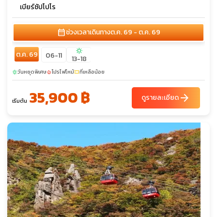
เบียร์ซัปโปโร
calendar_month
ช่วงเวลาเดินทาง
ต.ค. 69 - ต.ค. 69
sunny
ต.ค. 69
06-11
13-18
วันหยุดพิเศษ
โปรไฟไหม้
ที่เหลือน้อย
sunny
local_fire_department
confirmation_number
35,900 ฿
arrow_forward
ดูรายละเอียด
เริ่มต้น