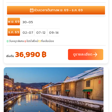
calendar_month
ช่วงเวลาเดินทาง
พ.ย. 69 - ธ.ค. 69
พ.ย. 69
30-05
ธ.ค. 69
02-07
07-12
09-14
วันหยุดพิเศษ
โปรไฟไหม้
ที่เหลือน้อย
sunny
local_fire_department
confirmation_number
36,990 ฿
arrow_forward
ดูรายละเอียด
เริ่มต้น