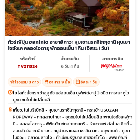
ทัวร์ญี่ปุ่น ฮอกไกโด อาซาฮิคาวะ หุบเขานรกจิโกกุดานิ หุบเขา
โจซังเค คลองโอตารุ พักออนเซ็น 1 คืน (อิสระ 1 วัน)
รหัสทัวร์
จำนวนวัน
สายการบิน
TVZ11324
6 วัน 4 คืน
hotel_class
restaurant
calendar_today
โรงแรม 3 ดาว
อาหาร 9 มื้อ
อิสระ 1 วัน
ไฮไลท์:
นั่งกระเช้าอุสุซัง แช่ออนเซ็น บุฟเฟ่ต์ขาปู 3 ชนิด ทาระบะ ซูไว
ปูขน ชมใบไม้เปลี่ยนสี
เที่ยว:
โนโบริเบ็ทสี - หุบเขานรกจิโกกุดานิ - กระเช้า USUZAN
ROPEWAY - ทะเลสาบโทยะ - จุดชมใบไม้เปลี่ยนสีสะพานโจซังเคฟุทา
มิ - คลองโอตารุ - พิพิธภัณฑ์กล่องดนตรี - ร้านกาแฟ ฮัลโหล คิตตี้ -
สวนสัตว์อาซาฮิยามะ - หมู่บ้านราเมงอาซาฮิคาวะ - บลูพอนด์ - ภูเขา
โมอิวะ - ตลาดปลานิโจ - ทำเนียบรัฐบาลเก่าฮอกไกโด - พิพิธภัณฑ์