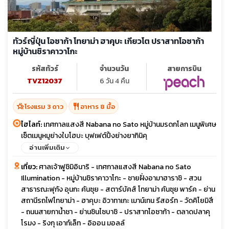
ทัวร์ญี่ปุ่น โอซาก้า โทยาม่า ฮาคุบะ เกียวโต ปราสาทโอซาก้า
หมู่บ้านชิราคาวาโกะ
รหัสทัวร์
จำนวนวัน
สายการบิน
TVZ12037
6 วัน 4 คืน
hotel_class
restaurant
โรงแรม 3 ดาว
อาหาร 8 มื้อ
ไฮไลท์:
เทศกาลแสงสี Nabana no Sato หมู่บ้านมรดกโลก เมนูพิเศษ
เซ็ตเมนูหมูย่างใบโฮบะ บุฟเฟต์ปิ้งย่างยากินิคุ
อ่านเพิ่มเติม
เที่ยว:
ศาลเจ้าฟูชิมิอินาริ - เทศกาลแสงสี Nabana no Sato
Illumination - หมู่บ้านชิราคาวาโกะ - ชายฝั่งอามาฮาราชิ - สวน
สาธารณะฟุกัง อุนกะ คันซุย - สตาร์บัคส์ โทยาม่า คันซุย พาร์ค - ย่าน
สถานีรถไฟโทยาม่า - ฮาคุบะ อิวาทาเกะ เมาน์เทน รีสอร์ท - วัดคิโยมิสึ
- ถนนสายกาน้ำชา - ย่านชินไซบาชิ - ปราสาทโอซาก้า - ตลาดปลาคุ
โรมง - ริงกุ เอาท์เล็ท - อิออน มอลล์