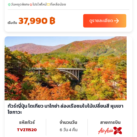
13-18
15-20
16-21
17-22
วันหยุดพิเศษ
โปรไฟไหม้
ที่เหลือน้อย
sunny
local_fire_department
confirmation_number
37,990 ฿
arrow_forward
ดูรายละเอียด
เริ่มต้น
ทัวร์ญี่ปุ่น โตเกียว นาโกย่า ล่องเรือชมใบไม้เปลี่ยนสี หุบเขา
โชกาวะ
รหัสทัวร์
จำนวนวัน
สายการบิน
TVZ11520
6 วัน 4 คืน