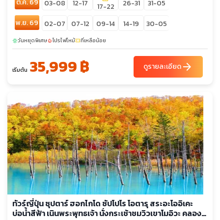
ต.ค. 69
03-08
12-17
26-31
31-05
17-22
พ.ย. 69
02-07
07-12
09-14
14-19
30-05
วันหยุดพิเศษ
โปรไฟไหม้
ที่เหลือน้อย
sunny
local_fire_department
confirmation_number
35,999 ฿
arrow_forward
ดูรายละเอียด
เริ่มต้น
ทัวร์ญี่ปุ่น ซุปตาร์ ฮอกไกโด ซัปโปโร โอตารุ สระอะโออิเคะ
บ่อน้ำสีฟ้า เนินพระพุทธเจ้า นั่งกระเช้าชมวิวเขาโมอิวะ คลอง