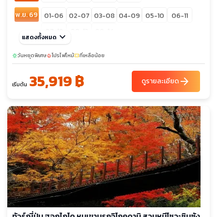
พ.ย. 69
01-06
02-07
03-08
04-09
05-10
06-11
07-12
08-13
09-14
keyboard_arrow_down
แสดงทั้งหมด
วันหยุดพิเศษ
โปรไฟไหม้
ที่เหลือน้อย
sunny
local_fire_department
confirmation_number
35,919 ฿
arrow_forward
ดูรายละเอียด
เริ่มต้น
ทัวร์ญี่ปุ่น ฮอกไกโด หุบเขานรกจิโกคุดานิ สวนหมีโชวะชินซัง