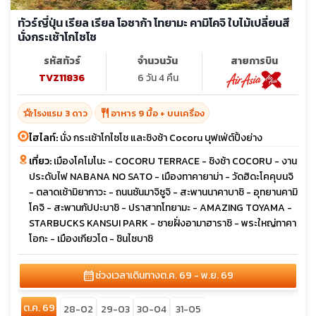
ทัวร์ญี่ปุ่น เรียล เรียล โอซาก้า โทยามะ คามิโคจิ ใบไม้เปลี่ยนสี
นั่งกระเช้าโกไซโช
รหัสทัวร์
จำนวนวัน
สายการบิน
TVZ11836
6 วัน 4 คืน
hotel_class
restaurant
โรงแรม 3 ดาว
อาหาร 9 มื้อ + บนเครื่อง
ไฮไลท์:
นั่ง กระเช้าโกไซโช และชิงช้า Cocoru บุฟเฟ่ต์ปิ้งย่าง
เที่ยว:
เมืองโคโมโนะ - COCORU TERRACE - ชิงช้า COCORU - งาน
ประดับไฟ NABANA NO SATO - เมืองทาคายาม่า - วัดฮิดะโคคุบนจิ
- ตลาดเช้ามิยากาวะ - ถนนซันมาจิซูจิ - สะพานนาคาบาชิ - อุทยานคามิ
โคจิ - สะพานกัปปะบาชิ - ปราสาทโทยามะ - AMAZING TOYAMA -
STARBUCKS KANSUI PARK - ชายฝั่งอามาฮาราชิ - พระใหญ่ทาคา
โอกะ - เมืองเกียวโต - ชินไซบาชิ
calendar_month
ช่วงเวลาเดินทาง
ต.ค. 69 - พ.ย. 69
ต.ค. 69
28-02
29-03
30-04
31-05