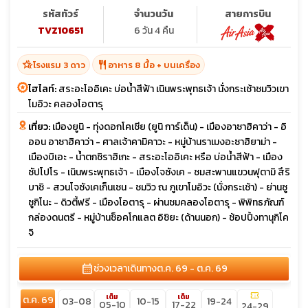
โอตารุ
รหัสทัวร์
จำนวนวัน
สายการบิน
TVZ10651
6 วัน 4 คืน
hotel_class
restaurant
โรงแรม 3 ดาว
อาหาร 8 มื้อ + บนเครื่อง
ไฮไลท์:
สระอะโออิเคะ บ่อน้ำสีฟ้า เนินพระพุทธเจ้า นั่งกระเช้าชมวิวเขา
โมอิวะ คลองโอตารุ
เที่ยว:
เมืองยูนิ - ทุ่งดอกโคเชีย (ยูนิ การ์เด็น) - เมืองอาซาฮิคาว่า - อิ
ออน อาซาฮิคาว่า - ศาลเจ้าคามิคาวะ - หมู่บ้านราเมงอะซาฮิยาม่า -
เมืองบิเอะ - น้ำตกชิราฮิเกะ - สระอะโออิเคะ หรือ บ่อน้ำสีฟ้า - เมือง
ซัปโปโร - เนินพระพุทธเจ้า - เมืองโจซังเค - ชมสะพานแขวนฟุตามิ สึริ
บาชิ - สวนโจซังเคเก็นเซน - ชมวิว ณ ภูเขาโมอิวะ (นั่งกระเช้า) - ย่านซู
ซูกิโนะ - ดิวตี้ฟรี - เมืองโอตารุ - ผ่านชมคลองโอตารุ - พิพิทธภัณฑ์
กล่องดนตรี - หมู่บ้านช็อคโกแลต อิชิยะ (ด้านนอก) - ช้อปปิ้งทานุกิโค
จิ
calendar_month
ช่วงเวลาเดินทาง
ต.ค. 69 - ต.ค. 69
confirmation_number
เต็ม
เต็ม
ต.ค. 69
03-08
10-15
19-24
05-10
17-22
24-29