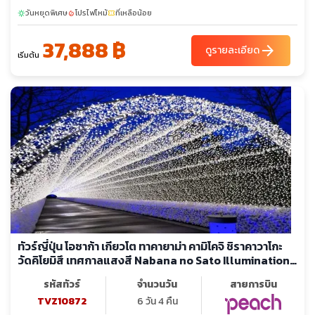
วันหยุดพิเศษ
โปรไฟไหม้
ที่เหลือน้อย
sunny
local_fire_department
confirmation_number
37,888 ฿
arrow_forward
ดูรายละเอียด
เริ่มต้น
ทัวร์ญี่ปุ่น โอซาก้า เกียวโต ทาคายาม่า คามิโคจิ ชิราคาวาโกะ
วัดคิโยมิสึ เทศกาลแสงสี Nabana no Sato Illumination
คามิโคจิ หมู่บ้านชิราคาวาโกะ (ลงร้าน + อิสระ -2 วัน)
รหัสทัวร์
จำนวนวัน
สายการบิน
TVZ10872
6 วัน 4 คืน