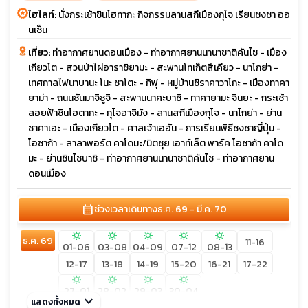
ไฮไลท์:
นั่งกระเช้าชินโฮทากะ กิจกรรมลานสกีเมืองกุโจ เรียนชงชา ออ
นเซ็น
เที่ยว:
ท่าอากาศยานดอนเมือง - ท่าอากาศยานนานาชาติคันไซ - เมือง
เกียวโต - สวนป่าไผ่อาราชิยามะ - สะพานโทเก็ตสึเคียว - นาโกย่า -
เทศกาลไฟนาบานะ โนะ ซาโตะ - กิฟุ - หมู่บ้านชิราคาวาโกะ - เมืองทาคา
ยาม่า - ถนนซันมาจิซูจิ - สะพานนาคะบาชิ - ทาคายามะ จินยะ - กระเช้า
ลอยฟ้าชินโฮตากะ - กุโจฮาจิมัง - ลานสกีเมืองกุโจ - นาโกย่า - ย่าน
ซาคาเอะ - เมืองเกียวโต - ศาลเจ้าเฮอัน - การเรียนพิธีชงชาญี่ปุ่น -
โอซาก้า - ลาลาพอร์ต คาโดมะ/มิตซุย เอาท์เล็ต พาร์ค โอซาก้า คาโด
มะ - ย่านชินไซบาชิ - ท่าอากาศยานนานาชาติคันไซ - ท่าอากาศยาน
ดอนเมือง
calendar_month
ช่วงเวลาเดินทาง
ธ.ค. 69 - มี.ค. 70
sunny
sunny
sunny
sunny
sunny
ธ.ค. 69
11-16
01-06
03-08
04-09
07-12
08-13
12-17
13-18
14-19
15-20
16-21
17-22
sunny
sunny
sunny
sunny
27-01
28-02
29-03
30-04
keyboard_arrow_down
แสดงทั้งหมด