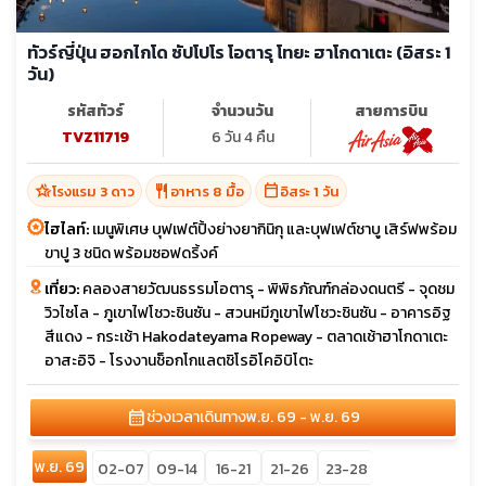
ทัวร์ญี่ปุ่น ฮอกไกโด ซัปโปโร โอตารุ โทยะ ฮาโกดาเตะ (อิสระ 1
วัน)
รหัสทัวร์
จำนวนวัน
สายการบิน
TVZ11719
6 วัน 4 คืน
hotel_class
restaurant
calendar_today
โรงแรม 3 ดาว
อาหาร 8 มื้อ
อิสระ 1 วัน
ไฮไลท์:
เมนูพิเศษ บุฟเฟต์ปิ้งย่างยากินิกุ และบุฟเฟต์ชาบู เสิร์ฟพร้อม
ขาปู 3 ชนิด พร้อมซอฟดริ้งค์
เที่ยว:
คลองสายวัฒนธรรมโอตารุ - พิพิธภัณฑ์กล่องดนตรี - จุดชม
วิวไซโล - ภูเขาไฟโชวะชินซัน - สวนหมีภูเขาไฟโชวะชินซัน - อาคารอิฐ
สีแดง - กระเช้า Hakodateyama Ropeway - ตลาดเช้าฮาโกดาเตะ
อาสะอิจิ - โรงงานช็อกโกแลตชิโรอิโคอิบิโตะ
calendar_month
ช่วงเวลาเดินทาง
พ.ย. 69 - พ.ย. 69
พ.ย. 69
02-07
09-14
16-21
21-26
23-28