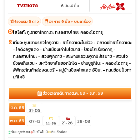
TVZ11078
6 วัน 4 คืน
hotel_class
restaurant
โรงแรม 3 ดาว
อาหาร 9 มื้อ + บนเครื่อง
ไฮไลท์:
ภูเขาฮาโกดาเตะ ทะเลสาบโทยะ คลองโอตารุ
เที่ยว:
หุบเขานรกจิโกกุดานิ - ฮาโกดาเตะไนท์วิว - ตลาดเช้าฮาโกดาเตะ
- โกดังอิฐแดง - ย่านเมืองเก่าโมโตมาชิ - ป้อมโกเรียวคาคุ -
ทะเลสาบโทยะ - สวนฟุกิดาชิ - สะพานแขวนฟุตามิ สึริบาชิ - สวนโจ
ซังเคเก็นเซน - มหาวิทยาลัยฮอกไกโด - ย่านซูซูกิโนะ - คลองโอตารุ -
พิพิทธภัณฑ์กล่องดนตรี - หมู่บ้านช็อคโกแลต อิชิยะ - ถนนช้อปปิ้งทา
นุกิโคจิ
calendar_month
ช่วงเวลาเดินทาง
ต.ค. 69 - ธ.ค. 69
confirmation_number
ต.ค. 69
31-05
confirmation_number
เต็ม
พ.ย. 69
07-12
28-03
21-26
14-19
วันหยุดพิเศษ
โปรไฟไหม้
ที่เหลือน้อย
sunny
local_fire_department
confirmation_number