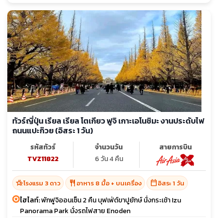
ทัวร์ญี่ปุ่น เรียล เรียล โตเกียว ฟูจิ เกาะเอโนชิมะ งานประดับไฟ
ถนนแปะก๊วย (อิสระ 1 วัน)
รหัสทัวร์
จำนวนวัน
สายการบิน
TVZ11822
6 วัน 4 คืน
hotel_class
restaurant
calendar_today
โรงแรม 3 ดาว
อาหาร 8 มื้อ + บนเครื่อง
อิสระ 1 วัน
ไฮไลท์:
พักฟูจิออนเซ็น 2 คืน บุฟเฟ่ต์ขาปูยักษ์ นั่งกระเช้า Izu
Panorama Park นั่งรถไฟสาย Enoden