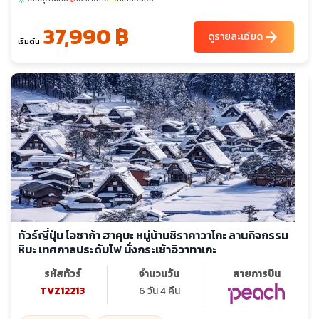
37,990 ฿
arrow_forward
ดูรายละเอียด
เริ่มต้น
ทัวร์ญี่ปุ่น โอซาก้า ฮาคุบะ หมู่บ้านชิราคาวาโกะ ลานกิจกรรม
หิมะ เทศกาลประดับไฟ นั่งกระเช้าอิวาทาเกะ
รหัสทัวร์
จำนวนวัน
สายการบิน
TVZ12213
6 วัน 4 คืน