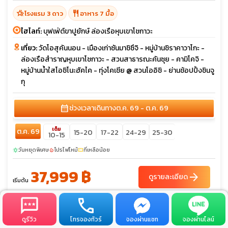
hotel_class
restaurant
โรงแรม 3 ดาว
อาหาร 7 มื้อ
ไฮไลท์:
บุฟเฟ่ต์ขาปูยักษ์ ล่องเรือหุบเขาโชกาวะ
เที่ยว:
วัดโอสุคันนอน - เมืองเก่าซันมาชิซึจิ - หมู่บ้านชิราคาวาโกะ -
ล่องเรือสำราญหุบเขาโชกาวะ - สวนสาธารณะคันซุย - คามิโคจิ -
หมู่บ้านน้ำใสโอชิโนะฮัคไค - ทุ่งโคเชีย @ สวนโออิชิ - ย่านช้อปปิ้งชินจู
กุ
calendar_month
ช่วงเวลาเดินทาง
ต.ค. 69 - ต.ค. 69
เต็ม
ต.ค. 69
15-20
17-22
24-29
25-30
10-15
วันหยุดพิเศษ
โปรไฟไหม้
ที่เหลือน้อย
sunny
local_fire_department
confirmation_number
37,999 ฿
arrow_forward
ดูรายละเอียด
เริ่มต้น
ดูรีวิว
โทรจองทัวร์
จองผ่านแชท
จองผ่านไลน์