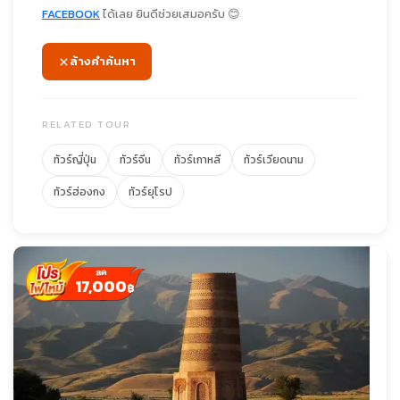
FACEBOOK
ได้เลย ยินดีช่วยเสมอครับ 😊
ล้างคำค้นหา
RELATED TOUR
ทัวร์ญี่ปุ่น
ทัวร์จีน
ทัวร์เกาหลี
ทัวร์เวียดนาม
ทัวร์ฮ่องกง
ทัวร์ยุโรป
17,000
฿