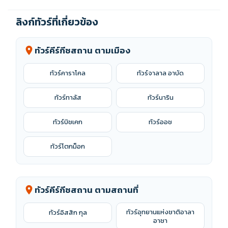
รีพับลิค - อนุสาวรีย์แห่งอิสรภาพ - สวนสาธารณะแพนฟิลอฟ -
วิหารเซนคอฟ - ตลาดกรีนบาซาร์ - ห้างสรรพสินค้า Mega Park
ลิงก์ทัวร์ที่เกี่ยวข้อง
ทัวร์คีร์กีซสถาน ตามเมือง
location_on
ทัวร์คาราโคล
ทัวร์จาลาล อาบัด
ทัวร์ทาลัส
ทัวร์นาริน
ทัวร์บิชเคก
ทัวร์ออช
ทัวร์โตกม็อก
ทัวร์คีร์กีซสถาน ตามสถานที่
location_on
ทัวร์อุทยานแห่งชาติอาลา
ทัวร์อิสสิก กุล
อาชา