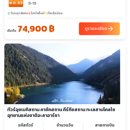
พ.ย. 69
11-19
วันหยุดพิเศษ
โปรไฟไหม้
ที่เหลือน้อย
sunny
local_fire_department
confirmation_number
74,900 ฿
arrow_forward
ดูรายละเอียด
เริ่มต้น
ทัวร์อุซเบกิสถาน คาซัคสถาน คีร์กีซสถาน ทะเลสาบโคลไซ
อุทยานแห่งชาติอะลาอาร์ชา
รหัสทัวร์
จำนวนวัน
สายการบิน