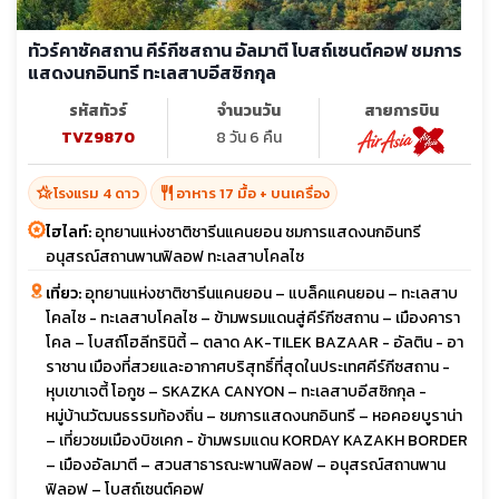
ทัวร์คาซัคสถาน คีร์กีซสถาน อัลมาตี โบสถ์เซนต์คอฟ ชมการ
แสดงนกอินทรี ทะเลสาบอีสซิกกุล
รหัสทัวร์
จำนวนวัน
สายการบิน
TVZ9870
8 วัน 6 คืน
hotel_class
restaurant
โรงแรม 4 ดาว
อาหาร 17 มื้อ + บนเครื่อง
ไฮไลท์:
อุทยานแห่งชาติชารีนแคนยอน ชมการแสดงนกอินทรี
อนุสรณ์สถานพานฟิลอฟ ทะเลสาบโคลไซ
เที่ยว:
อุทยานแห่งชาติชารีนแคนยอน – แบล็คแคนยอน – ทะเลสาบ
โคลไซ - ทะเลสาบโคลไซ – ข้ามพรมแดนสู่คีร์กีซสถาน – เมืองคารา
โคล – โบสถ์โฮลีทรินิตี้ – ตลาด AK-TILEK BAZAAR - อัลติน - อา
ราชาน เมืองที่สวยและอากาศบริสุทธิ์ที่สุดในประเทศคีร์กีซสถาน -
หุบเขาเจตี้ โอกูซ – SKAZKA CANYON – ทะเลสาบอีสซิกกุล -
หมู่บ้านวัฒนธรรมท้องถิ่น – ชมการแสดงนกอินทรี – หอคอยบูราน่า
– เที่ยวชมเมืองบิชเคก - ข้ามพรมแดน KORDAY KAZAKH BORDER
– เมืองอัลมาตี – สวนสาธารณะพานฟิลอฟ – อนุสรณ์สถานพาน
ฟิลอฟ – โบสถ์เซนต์คอฟ