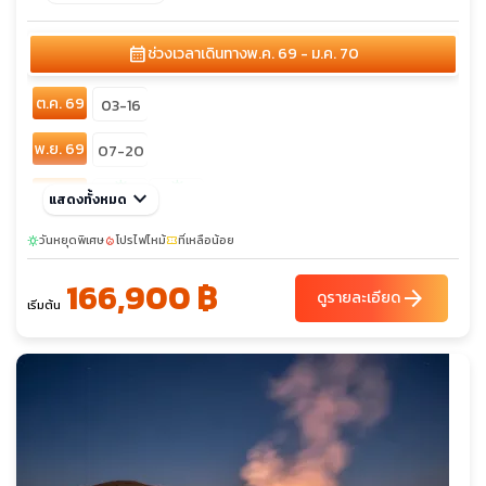
อนุสาวรีย์อิสมาอิล ซามานี - สวนสาธารณะรูดากิ - คาซัคสถาน: เมือ
งอัลมาตี - ทะเลสาบโคลไซ - หุบเขาสีดำ - หุบเขาชารีนแคนยอน - ชิม
calendar_month
ช่วงเวลาเดินทาง
พ.ค. 69 - ม.ค. 70
บูลัก สกีรีสอร์ท - สวนสาธารณะแพนฟิลอฟ - วิหารเซนคอฟ -
โรงงานช็อคโกแลต - ถนนอาร์บัต - คีร์กีซสถาน: เมืองบิชเคก -
ต.ค. 69
จัตุรัสกลางอาละทู - จัตุรัสประชาธิปไตย - มัสยิดกลางแห่งเมือ
03-16
งบิชเคก - อุทยานแห่งชาติอะลา อาร์ชา - อนุสาวรีย์มานาส
พ.ย. 69
07-20
sunny
sunny
ธ.ค. 69
keyboard_arrow_down
แสดงทั้งหมด
05-18
26-08
วันหยุดพิเศษ
โปรไฟไหม้
ที่เหลือน้อย
sunny
local_fire_department
confirmation_number
166,900 ฿
arrow_forward
ดูรายละเอียด
เริ่มต้น