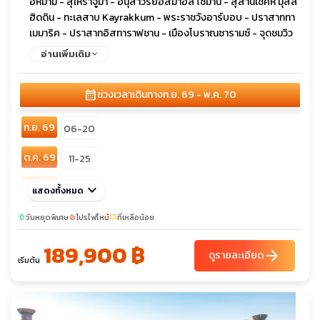
อิหม่าม - สุเหร่าจูมา - อนุสาวรีย์อิสมาอิล โซมานี - สุสานเชคห์ มุสลิ
ฮิดดิน - ทะเลสาบ Kayrakkum - พระราชวังอาร์บอบ - ปราสาททา
เมมาริค - ปราสาทอิสทาราฟชาน - เมืองโบราณซารามซ์ - จุดชมวิว
แอนชอพพาส - อนุสาวรีย์อิสมาอิล ซาโมนิ - สวนสาธารณะรูดากิ -
อ่านเพิ่มเติม
พระราชวังรวมชาติ - พระราชวังแห่งชาติ - สวนแห่งชัยชนะ - หมู่บ้าน
ฮิสซาร์ - ป้อมปราการฮิสซาร์ - พิพิธภัณฑ์วัตถุโบราณและงานศิลปะ
calendar_month
ช่วงเวลาเดินทาง
ก.ย. 69 - พ.ค. 70
- ทะเลสาบ Big Almaty Lake - ยอดเขาคอกโตเบ - พิพิธภัณฑ์
ประวัติศาสตร์ - อนุสาวรีย์อิสรภาพ - สวนสาธารณะแพนฟิลอฟ -
ก.ย. 69
โบสถ์คริสต์เซนคอฟ - ถนนอารบัท - หอคอยบูรานา - อุทยานแห่งชา
06-20
ติอลา-อาร์ชา
ต.ค. 69
11-25
พ.ย. 69
keyboard_arrow_down
01-15
แสดงทั้งหมด
เม.ย. 70
วันหยุดพิเศษ
04-18
โปรไฟไหม้
ที่เหลือน้อย
sunny
local_fire_department
confirmation_number
189,900 ฿
พ.ค. 70
02-16
16-30
arrow_forward
ดูรายละเอียด
เริ่มต้น