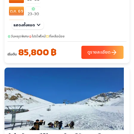
sunny
ต.ค. 69
23-30
พ.ย. 69
keyboard_arrow_down
20-27
แสดงทั้งหมด
sunny
sunny
sunny
ธ.ค. 69
วันหยุดพิเศษ
โปรไฟไหม้
ที่เหลือน้อย
sunny
local_fire_department
confirmation_number
04-11
27-03
29-05
85,800 ฿
arrow_forward
ดูรายละเอียด
เริ่มต้น