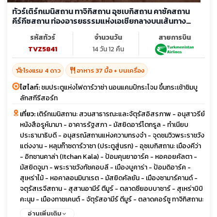
ทัวร์เติร์กเมนิสถาน ทาจิกิสถาน อุซเบกิสถาน คาซัคสถาน
คีร์กีซสถาน ท่องอารยธรรมแห่งเอเชียกลางบนเส้นทาง
สายไหม ชมประตูแห่งไฟ
รหัสทัวร์
จำนวนวัน
สายการบิน
TVZ5841
14 วัน 12 คืน
hotel_class
restaurant
โรงแรม 4 ดาว
อาหาร 37 มื้อ + บนเครื่อง
ไฮไลท์:
ชมประตูแห่งไฟดาร์วาซ่า นอนแคมป์กระโจม ขึ้นกระเช้าชิมบู
ลักสกีรีสอร์ท
เที่ยว:
เติร์กเมนิสถาน: สวนสาธารณะและจัตุรัสอิสรภาพ - อนุสาวรีย์
หนังสือรูห์นามา - อาคารรัฐสภา - มัสยิดอาร์โตกรูล - ทำเนียบ
ประธานาธิบดี - อนุสรณ์สถานแห่งความทรงจำ - จุดชมวิวพระราชวัง
แต่งงาน - หลุมก๊าซดาร์วาซา (ประตูสู่นรก) - อุซเบกิสถาน: เมืองคีว่า
- อิทชานคาล่า (Itchan Kala) - ป้อมคุนยาอาร์ค - หอคอยคัลตา -
มัสยิดจูมา - พระราชวังทัชคอบลี - เมืองบูคาร่า - ป้อมดิอาร์ค -
สุเหร่าไม้ - หอคาลอนมินาเรต - มัสยิดคัลยัน - เมืองซามาร์คานด์ -
จตุรัสเรจีสถาน - สุสานอามีร์ ตีมูร์ - ตลาดซียอบบาซาร์ - สุเหร่าบิบิ
คะนุม - เมืองทาชเคนต์ - จัตุรัสอามีร์ ตีมูร์ - ตลาดคอร์ซู ทาจิกิสถาน:
เมืองปันจาเคนท์ - เมืองดูชานเบ - พิพิธภัณฑ์โบราณวัตถุแห่งชาติ -
อ่านเพิ่มเติม