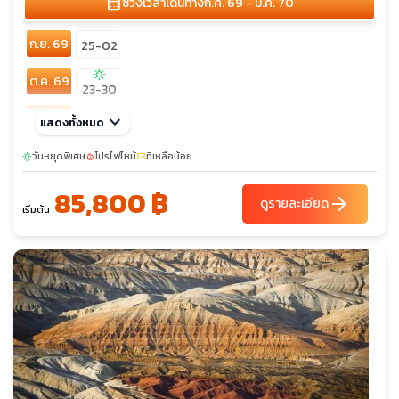
calendar_month
ช่วงเวลาเดินทาง
ก.ค. 69 - ม.ค. 70
ก.ย. 69
25-02
sunny
ต.ค. 69
23-30
พ.ย. 69
keyboard_arrow_down
20-27
แสดงทั้งหมด
sunny
sunny
sunny
ธ.ค. 69
วันหยุดพิเศษ
โปรไฟไหม้
ที่เหลือน้อย
sunny
local_fire_department
confirmation_number
04-11
27-03
29-05
85,800 ฿
arrow_forward
ดูรายละเอียด
เริ่มต้น