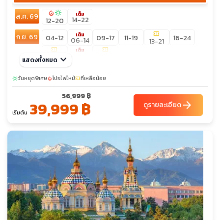
local_fire_department
sunny
เต็ม
ส.ค. 69
14-22
12-20
confirmation_number
เต็ม
ก.ย. 69
04-12
09-17
11-19
16-24
06-14
13-21
confirmation_number
confirmation_number
เต็ม
20-28
18-26
27-05
keyboard_arrow_down
แสดงทั้งหมด
เต็ม
ต.ค. 69
04-12
07-15
09-17
14-22
16-24
11-19
วันหยุดพิเศษ
โปรไฟไหม้
ที่เหลือน้อย
sunny
local_fire_department
confirmation_number
21-29
26-03
28-05
56,999 ฿
39,999 ฿
arrow_forward
ดูรายละเอียด
เริ่มต้น