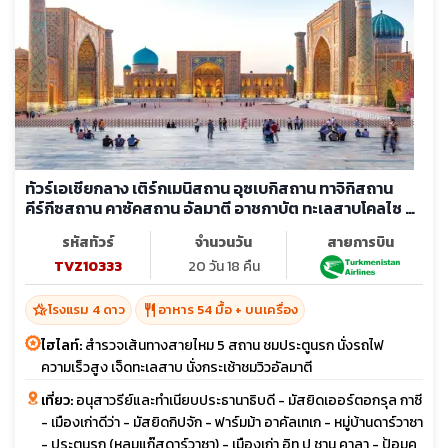
ทัวร์เอเชียกลาง เติร์กเมนิสถาน อุซเบกิสถาน ทาจิกิสถาน
คีร์กีซสถาน คาซัคสถาน อัลมาตี อาชกาบัต ทะเลสาบโคลไซ ชา
รีน แคนยอน
รหัสทัวร์
จำนวนวัน
สายการบิน
TVZ10333
20 วัน 18 คืน
hotel_class
restaurant
โรงแรม 4 ดาว
อาหาร 54 มื้อ + บนเครื่อง
ไฮไลท์:
สำรวจเส้นทางสายไหม 5 สถาน ชมประตูนรก นั่งรถไฟ
ความเร็วสูง เจ็ดทะเลสาบ นั่งกระเช้าชมวิวอัลมาตี
เที่ยว:
อนุสาวรีย์และทำเนียบประธานาธิบดี - มัสยิดเออร์ตอกรุล กาซี
- เมืองเก่าดีว่า - มัสยิดกิปจัก - ฟาร์มม้า อาคัลเทเก - หมู่บ้านดาร์วาซา
- ประตูนรก (หลุมแก๊สดาร์วาซา) - เมืองเก่า อิท ป ชาน คาลา - ป้อมคุ