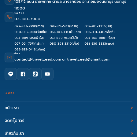
105/12 ถนน ราชพฤกษ์ ตำบล บางรักน้อย อำเภอเมืองนนทบุรี นนทบุรี
11000
โทรศัพท์
02-108-7900
099-432-9990
(อาย)
095-524-5513
(เติร์ก)
082-913-3336
(นินิ)
080-082-9197
(รัสเซีย)
062-103-3313
(ใบเตย)
086-331-4402
(ลัคกี้)
093-889-5151
(ฟ้าใส)
061-889-9492
(วิววี่)
094-845-8881
(ก้อย)
097-091-7971
(โจริญ)
080-394-3310
(เก็บ)
081-639-8333
(แอม)
099-635-0416
(โฟล์ค)
อีเมล
contact@travelzeed.com
or
travelzeed@gmail.com
เมนูหลัก
หน้าแรก
จัดกรุ๊ปทัวร์
เกี่ยวกับเรา