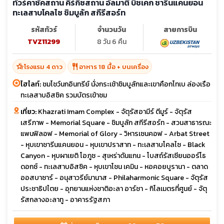
ทัวร์คาซัคสถาน คีร์กีซสถาน อัลมาตี บิชเคก ชารีนแคนยอน
ทะเลสาบโคลไซ ชิมบูลัก สกีรีสอร์ท
รหัสทัวร์
จำนวนวัน
สายการบิน
TVZ11299
8 วัน 6 คืน
hotel_class
restaurant
โรงแรม 4 ดาว
อาหาร 18 มื้อ + บนเครื่อง
ไฮไลท์:
ชมโชว์นกอินทรีย์ นั่งกระเช้าชิมบูลักและเขาคือกโทเบ ล่องเรือ
ทะเลสาบอิสซิค รวมบัตรเข้าชม
เที่ยว:
Khazrati Imam Complex - จัตุรัสอามีร์ ตีมูร์ - จัตุรัส
เสรีภาพ - Memorial Square - ชิมบูลัก สกีรีสอร์ท - สวนสาธารณะ
แพนฟิลอฟ - Memorial of Glory - วิหารเซนคอฟ - Arbat Street
- หุบเขาชารีนแคนยอน - หุบเขาปราสาท - ทะเลสาบโคลไซ - Black
Canyon - หุบผาเยติ โอภูซ - สุเหร่าดันแกน - โบสถ์รัสเซียนออร์โธ
ดอกซ์ - ทะเลสาบอิสซิค - หุบเขาโชน เคมิน - หอคอยบูรานา - ตลาด
ออสบาซาร์ - อนุสาวรีย์มานาส - Philaharmonic Square - จัตุรัส
ประชาธิปไตย - อุทยานแห่งชาติอะลา อาร์ชา - กิโลเมตรที่ศูนย์ - จัตุ
รัสกลางอะลาทู - อาคารรัฐสภา