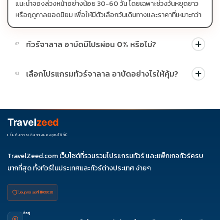
แนะนำจองล่วงหน้าอย่างน้อย 30-60 วัน โดยเฉพาะช่วงวันหยุดยาว
หรือฤดูกาลยอดนิยม เพื่อให้มีตัวเลือกวันเดินทางและราคาที่เหมาะกว่า
ทัวร์จาลาล อาบัดมีโปรผ่อน 0% หรือไม่?
02
บางโปรแกรมมีโปรผ่อน 0% หรือโปรโมชั่นบัตรเครดิตตามเงื่อนไขที่
เลือกโปรแกรมทัวร์จาลาล อาบัดอย่างไรให้คุ้ม?
03
บริษัทกำหนด สามารถดูสัญลักษณ์โปรโมชั่นในรายการทัวร์แต่ละ
รายการได้
ควรดูจำนวนวัน ไฮไลต์ที่รวมจริง โรงแรม สายการบิน มื้ออาหาร และ
ช่วงราคา ไม่ควรเทียบจากราคาต่ำสุดเพียงอย่างเดียว
Travel
zeed
เริ่มต้นการเดินทางของคุณได้ที่นี่
TravelZeed.com เว็บไซต์ที่รวมรวมโปรแกรมทัวร์ และแพ็กเกจทัวร์ครบ
มากที่สุด ทั้งทัวร์ในประเทศและทัวร์ต่างประเทศ ง่ายๆ
ใบอนุญาต เลขที่ 11/08038
ที่อยู่