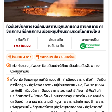
ทัวร์เอเชียกลาง เติร์กเมนิสถาน อุซเบกิสถาน ทาจิกิสถาน คา
ซัคสถาน คีร์กิซสถาน เยือนหลุมไฟนรก มรดกโลกสายไหม
รหัสทัวร์
จำนวนวัน
สายการบิน
TVZ10822
15 วัน 14 คืน
hotel_class
restaurant
โรงแรม 4 ดาว
อาหาร 39 มื้อ + บนเครื่อง
ไฮไลท์:
ชมหลุมไฟนรก ป้อมป้อมปาร์เทียน เมืองโดมนับพัน พระรา
ชวังนูรูลาเบย์
เที่ยว:
มัสยิดและสุสานเติร์กเมนบาชิ - ทำเนียบประธานาธิบดี - มัสยิด
อาร์โตกรูล - จัตุรัสอิสรภาพ - หมู่บ้านเดอเวเซ - หลุมไฟนรก (Door
to Hell) - เมืองนิสา - ป้อมปราการโบราณปาร์เทียน - พิพิธภัณฑ์
ประวัติศาสตร์ - มัสยิดเอ๊ค - ป้อมปราการคุนยาอาร์ค - หอคอยคัล
ตา มินอร์ - สุสานพาร์ราวาน มัคหมูด - พระราชวังทัช คอบลี - พระรา
ชวังนูรูลาเบย์ - จัตุรัสเสรีภาพ (จัตุรัสมุสตาคิลลิก) - จัตุรัสคาสต์