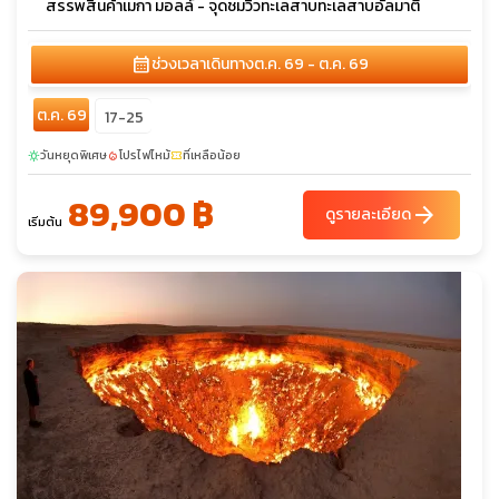
สรรพสินค้าเมกา มอลล์ - จุดชมวิวทะเลสาบทะเลสาบอัลมาตี้
calendar_month
ช่วงเวลาเดินทาง
ต.ค. 69 - ต.ค. 69
ต.ค. 69
17-25
วันหยุดพิเศษ
โปรไฟไหม้
ที่เหลือน้อย
sunny
local_fire_department
confirmation_number
89,900 ฿
arrow_forward
ดูรายละเอียด
เริ่มต้น