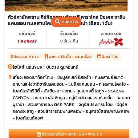
ทัวร์คาซัคสถาน คีร์กีซสถาน อัลมาตี คาราโคล บิชเคก ชารีน
search
ค้นหาทัวร์
แคนยอน ทะเลสาบโคลไซ หอคอยบูราน่า (อิสระ 1 วัน)
รหัสทัวร์
จำนวนวัน
สายการบิน
TVZ11227
9 วัน 7 คืน
hotel_class
restaurant
calendar_today
โรงแรม 4 ดาว
อาหาร 18 มื้อ + บนเครื่อง
อิสระ 1 วัน
ไฮไลท์:
นอนYURT บินตรง ดูนกอินทรี
เที่ยว:
ยอดเขาค็อกโทเบ - ชิมบูลัก สกี รีสอร์ท - ทะเลสาบอัลมาตี -
อุทยานแห่งชาติชารีนแคนยอน - แบล็คแคนยอน - ทะเลสาบโคลไซ -
โบสถ์โฮลีทรินิตี้ - อัลติน-อาราชาน - หุบเขาเจตี้ โอกูซ - SKAZKA
CANYON - ทะเลสาบอีสซิกกุล - หมู่บ้านวัฒนธรรมท้องถิ่น - หอคอย
บูราน่า - สวนสาธารณะ OAK PARK - จัตุรัสประชาธิปไตย - จัตุรัส
กลางอะลาทู - สวนสาธารณะพานฟิลอฟ - อนุสรณ์สถานพานฟิลอฟ
- โบสถ์เซนต์คอฟ
calendar_month
ช่วงเวลาเดินทาง
ส.ค. 69 - พ.ย. 69