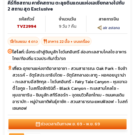
คีร์กีซสถาน คาซัคสถาน ตะลุยดินแดนแห่งเอเชียกลางไปกับ
2 สถาน สุด Exclusive
รหัสทัวร์
จำนวนวัน
สายการบิน
TVZ2994
9 วัน 7 คืน
hotel_class
restaurant
โรงแรม 4 ดาว
อาหาร 22 มื้อ + บนเครื่อง
ไฮไลท์:
นั่งกระเช้าสู่ชิมบูลัก โชว์นกอินทรี ล่องทะเลสาบโคลไซ อาหาร
ไทย/ท้องถิ่น รวมประกัน/ตั๋ว/รถ
เที่ยว:
อุทยานแห่งชาติอาลาอาชา - สวนสาธารณะ Oak Park - ชิงช้า
สวรรค์ - จัตุรัสประชาธิปไตย - จัตุรัสกลางอะลาทู - หอคอยบูราน่า
- ทะเลสาบอีสซิกกุล - โชว์นกอินทรี - Fairy Tale Canyon - หุบเขาเจ
ตี้ โอกูซ - โบสถ์โฮลีทรินิตี้ - Black Canyon - ทะเลสาบโคลไซ -
หุบเขาชาริน - ชิมบูลัก สกีรีสอร์ท - จุดชมวิวค็อกโทเบ - ถนนคนเดิน
อาราบัท - หมู่บ้านชาติพันธุ์คาซัค - สวนสาธารณะแพนฟิลอฟ - โบสถ์
เซนคอฟ
calendar_month
ช่วงเวลาเดินทาง
พ.ย. 69 - พ.ย. 69