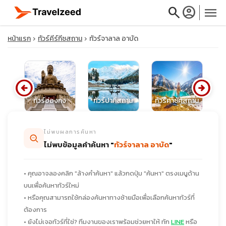
search
account_circle
menu
หน้าแรก
ทัวร์คีร์กีซสถาน
ทัวร์จาลาล อาบัด
arrow_circle_left
arrow_circle_right
close
ร์
ทัวร์ฮ่องกง
ทัวร์ปากีสถาน
ทัวร์คาซัคสถาน
travel_explore
ไม่พบผลการค้นหา
ไม่พบข้อมูลคำค้นหา "
ทัวร์จาลาล อาบัด
"
calendar_month
• คุณอาจลองคลิก "ล้างคำค้นหา" แล้วกดปุ่ม "ค้นหา" ตรงเมนูด้าน
search
บนเพื่อค้นหาทัวร์ใหม่
• หรือคุณสามารถใช้กล่องค้นหาทางซ้ายมือเพื่อเลือกค้นหาทัวร์ที่
ต้องการ
• ยังไม่เจอทัวร์ที่ใช่? ทีมงานของเราพร้อมช่วยหาให้ ทัก
LINE
หรือ