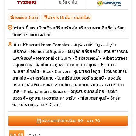
TVZ9892
8 วัน 6 คืน
hotel_class
restaurant
โรงแรม 4 ดาว
อาหาร 18 มื้อ + บนเครื่อง
ไฮไลท์:
ขึ้นกระเช้าชมวิว สกีรีสอร์ท ล่องเรือทะเลสาบอิสซิค โชว์นก
อินทรีย์ รวมบัตรเข้าชม
เที่ยว:
Khazrati Imam Complex - จัตุรัสอามีร์ ตีมูร์ - จัตุรัส
เสรีภาพ - Memorial Square - ชิมบูลัก สกีรีสอร์ท - สวนสาธารณะ
แพนฟิลอฟ - Memorial of Glory - วิหารเซนคอฟ - Arbat Street
- จุดชมวิวเขาคือกโทเบ - หุบชารีนแคนยอน - หุบเขาปราสาท -
ทะเลสาบโคลไซ - Black Canyon - หุบผาเยติ โอกูซ - โชว์นกอินทรีย์
ล่าเหยื่อ - สุเหร่าดันแกน - โบสถ์รัสเซียนออร์โธดอกซ์ - ล่องเรือ
ทะเลสาบอิสซิค - หุบเขาโชน เคมิน - หอคอยบูรานา - อนุสาวรีย์มา
นาส - Philaharmonic Square - จัตุรัสประชาธิปไตย - ชิงช้า
สวรรค์ - อุทยานแห่งชาติอะลา อาร์ชา - กิโลเมตรที่ศูนย์ - จัตุรัส
กลางอะลาทู - อาคารรัฐสภา
calendar_month
ช่วงเวลาเดินทาง
มิ.ย. 69 - ม.ค. 70
ก.ย. 69
25-02