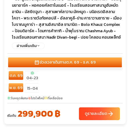
นยาอาร์ค - หอคอยคัลตาไมเนอร์ - โรงเรียนสอนศาสนามูฮัมหมัด
อามิน - มัสยิดจูมา - สุสานพาห์ลาวาน มัคหมูด - มนิอเรตอิสลาม
โคจา - พระราชวังทัชคอปลี - อัลลาคูลี-ข่าน คาราวานซาราย - เมือง
โบราณบูคาร่า - สุสานอิสมาอิล ซามานิด - Bolo Khauz Complex
- ป้อมดิอาร์ค - โดมการค้าทากิ - น้ำพุโบราณ Chashma Ayub -
โรงเรียนสอนศาสนา Nadir Divan-begi - ปอย โคลอน คอมเพล็กซ์
- เมืองปันจาเคนต์ - แหล่งโบราณคดีเมืองเก่าปันจาเคนท์ - เมืองเก่า
อ่านเพิ่มเติม
สาราซัม - เจ็ดทะเลสาบ (Seven Lakes) - สุสานอามีร ตีมูร - จัตุรัส
เรจิสถาน - มัสยิดบีบี-ขานิม - Shakhi-Zinda Complex - หอดูดาว
calendar_month
ช่วงเวลาเดินทาง
ต.ค. 69 - ธ.ค. 69
อูลุก เบก - ตลาดซิยับ - โรงงานผลิตกระดาษซามาร์คันด์ - สถานี
รถไฟฟ้าใต้ดินทาชเคนต์ - ตลาดชอร์ซู - คอมเพล็กซ์ฮัสต์อิหม่าม -
sunny
ต.ค. 69
โรงละครโอเปร่า Alisher Navoi - จัตุรัสอามีร์ ตีมูร์ - วังที่พักเจ้าชาย
04-23
แห่งโรมานอฟ - จัตุรัสเสรีภาพ - จัตุรัสกลางอะลาตู้ - จัตุรัส
พ.ย. 69
ประชาธิปไตย - มัสยิดกลางแห่งเมืองบิชเคก - อนุสรณ์สถานของ
15-04
ท่านมานัส - ตลาดโอช บาร์ซา - ทะเลสาบอิสสิก-คูล - พิพิธภัณฑ์
วันหยุดพิเศษ
โปรไฟไหม้
ที่เหลือน้อย
sunny
local_fire_department
confirmation_number
กลางแจ้งรอยสลักหิน - หุบเขาเจตี-โอกุซ (หุบเขา 7 กระทิง) - โบสถ์
รัสเซียนออร์โธดอกซ์ - ทะเลสาบเคนดี (ป่าจมน้ำ) - ทะเลสาบโคลไซ
299,900 ฿
arrow_forward
ดูรายละเอียด
เลค - ชารีน แคนยอน - แบล็คแคนยอน - Oi-Qaragai Lesnaya
เริ่มต้น
Skazka Mountain Resort - ชมระบำคาซัค - หมู่บ้านวัฒนธรรมคา
ซัค - สวนเพนซิเดนท์ - ชมโชว์นกเหยี่ยว - จุดชมวิวค็อกโทเบ - จัตุรัส