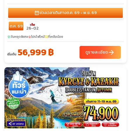
calendar_month
ช่วงเวลาเดินทาง
ต.ค. 69 - พ.ย. 69
เต็ม
ต.ค. 69
26-02
วันหยุดพิเศษ
โปรไฟไหม้
ที่เหลือน้อย
sunny
local_fire_department
confirmation_number
56,999 ฿
arrow_forward
ดูรายละเอียด
เริ่มต้น