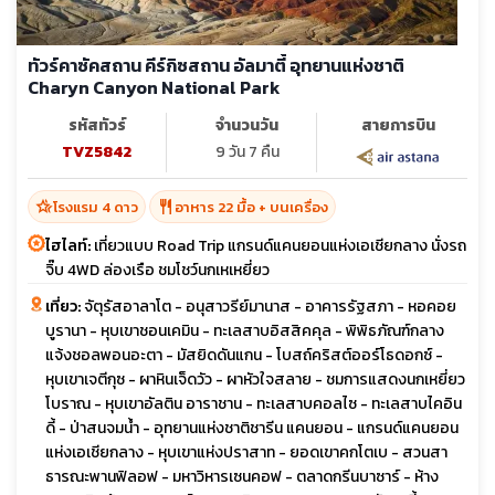
ทัวร์คาซัคสถาน คีร์กิซสถาน อัลมาตี้ อุทยานแห่งชาติ
Charyn Canyon National Park
รหัสทัวร์
จำนวนวัน
สายการบิน
TVZ5842
9 วัน 7 คืน
hotel_class
restaurant
โรงแรม 4 ดาว
อาหาร 22 มื้อ + บนเครื่อง
ไฮไลท์:
เที่ยวแบบ Road Trip แกรนด์แคนยอนแห่งเอเชียกลาง นั่งรถ
จิ๊บ 4WD ล่องเรือ ชมโชว์นกเหเหยี่ยว
เที่ยว:
จัตุรัสอาลาโต - อนุสาวรีย์มานาส - อาคารรัฐสภา - หอคอย
บูรานา - หุบเขาชอนเคมิน - ทะเลสาบอิสสิคคุล - พิพิธภัณฑ์กลาง
แจ้งชอลพอนอะตา - มัสยิดดันแกน - โบสถ์คริสต์ออร์โธดอกซ์ -
หุบเขาเจตีกุซ - ผาหินเจ็ดวัว - ผาหัวใจสลาย - ชมการแสดงนกเหยี่ยว
โบราณ - หุบเขาอัลติน อาราชาน - ทะเลสาบคอลไซ - ทะเลสาบไคอิน
ดี้ - ป่าสนจมน้ำ - อุทยานแห่งชาติชารีน แคนยอน - แกรนด์แคนยอน
แห่งเอเชียกลาง - หุบเขาแห่งปราสาท - ยอดเขาคกโตเบ - สวนสา
ธารณะพานฟิลอฟ - มหาวิหารเซนคอฟ - ตลาดกรีนบาซาร์ - ห้าง