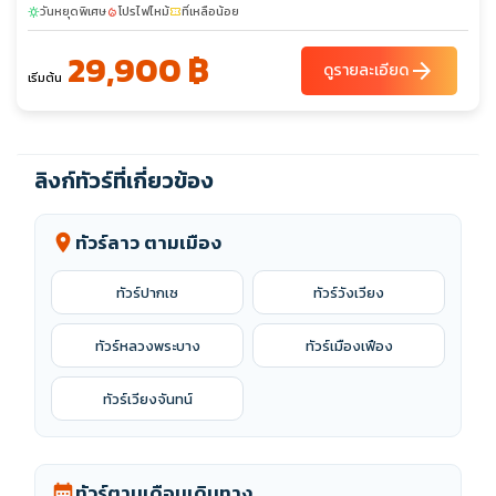
พ.ย. 69
วันหยุดพิเศษ
04-08
โปรไฟไหม้
18-22
ที่เหลือน้อย
sunny
local_fire_department
confirmation_number
29,900 ฿
arrow_forward
ดูรายละเอียด
เริ่มต้น
ลิงก์ทัวร์ที่เกี่ยวข้อง
ทัวร์ลาว ตามเมือง
location_on
ทัวร์ปากเซ
ทัวร์วังเวียง
ทัวร์หลวงพระบาง
ทัวร์เมืองเฟือง
ทัวร์เวียงจันทน์
ทัวร์ตามเดือนเดินทาง
calendar_month