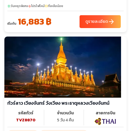
พ.ย. 69
วันหยุดพิเศษ
04-07
โปรไฟไหม้
15-18
ที่เหลือน้อย
25-28
sunny
local_fire_department
confirmation_number
sunny
sunny
sunny
16,883 ฿
ธ.ค. 69
14-17
arrow_forward
02-05
09-12
23-26
ดูรายละเอียด
เริ่มต้น
ทัวร์ลาว เวียงจันทร์ วังเวียง พระธาตุหลวงเวียงจันทน์
รหัสทัวร์
จำนวนวัน
สายการบิน
TVZ8870
5 วัน 4 คืน