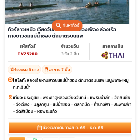
search
ค้นหาทัวร์
ทัวร์ลาวเหนือ เวียงจันทน์ วังเวียง เมืองเฟือง ล่องเรือ
หางยาวชมแม่น้ำซอง ตักบาตรบนแพ
รหัสทัวร์
จำนวนวัน
สายการบิน
TVZ5280
3 วัน 2 คืน
hotel_class
restaurant
โรงแรม 3 ดาว
อาหาร 7 มื้อ
ไฮไลท์:
ล่องเรือหางยาวชมแม่น้ำซอง ตักบาตรบนแพ เมนูพิเศษ!!หมู
กะทะริมน้ำ
เที่ยว:
ประตูชัย - พระธาตุหลวงเวียงจันทน์ - แพริมน้ำลีก - วัดสินชัย
- วังเวียง - บลูลากูน - แม่น้ำซอง - ตลาดมืด - ถ้ำนางฟ้า - สะพานฟ้า
- วัดสีเมือง - หอพระแก้ว
calendar_month
ช่วงเวลาเดินทาง
ส.ค. 69 - ธ.ค. 69
sunny