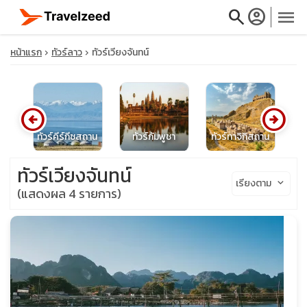
search
account_circle
menu
หน้าแรก
ทัวร์ลาว
ทัวร์เวียงจันทน์
arrow_circle_left
arrow_circle_right
close
ทัว
ย
ทัวร์คีร์กีซสถาน
ทัวร์กัมพูชา
ทัวร์ทาจิกิสถาน
travel_explore
ทัวร์เวียงจันทน์
เรียงตาม
keyboard_arrow_down
(แสดงผล 4 รายการ)
calendar_month
search