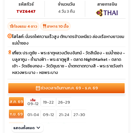
รหัสทัวร์
จำนวนวัน
สายการบิน
TVZ6447
4 วัน 3 คืน
hotel_class
restaurant
โรงแรม 4 ดาว
อาหาร 10 มื้อ
ไฮไลท์:
นั่งรถไฟความเร็วสูง ตักบาตรข้าวเหนียว ล่องเรือหางยาวชม
แม่น้ำซอง
เที่ยว:
ประตูชัย - พระธาตุหลวงเวียงจันทน์ - วัดสีเมือง - แม่น้ำซอง -
บลูลากูน - ถ้ำนางฟ้า - พระธาตุพูสี - ตลาด NightMarket - ตลาด
เช้า - วัดเชียงทอง - วัดวิชุนราช - น้ำตกตาดกวางสี - พระราชวังเก่า
หลวงพระบาง - หอพระบาง
calendar_month
ช่วงเวลาเดินทาง
ก.ค. 69 - ธ.ค. 69
เต็ม
ส.ค. 69
19-22
26-29
09-12
ก.ย. 69
01-04
09-12
21-24
27-30
sunny
sunny
ต.ค. 69
keyboard_arrow_down
04-07
28-31
แสดงทั้งหมด
11-14
21-24