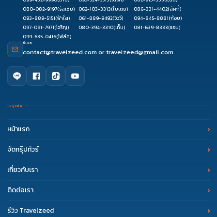
080-082-9197
(รัสเซีย)
062-103-3313
(ใบเตย)
086-331-4402
(ลัคกี้)
093-889-5151
(ฟ้าใส)
061-889-9492
(วิววี่)
094-845-8881
(ก้อย)
097-091-7971
(โจริญ)
080-394-3310
(เก็บ)
081-639-8333
(แอม)
099-635-0416
(โฟล์ค)
อีเมล
contact@travelzeed.com
or
travelzeed@gmail.com
เมนูหลัก
หน้าแรก
จัดกรุ๊ปทัวร์
เกี่ยวกับเรา
ติดต่อเรา
รีวิว Travelzeed