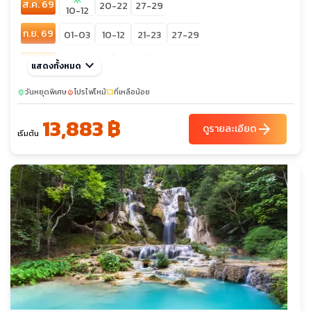
ส.ค. 69
20-22
27-29
10-12
ก.ย. 69
01-03
10-12
21-23
27-29
sunny
sunny
ต.ค. 69
keyboard_arrow_down
04-06
28-30
แสดงทั้งหมด
11-13
21-23
พ.ย. 69
วันหยุดพิเศษ
04-06
โปรไฟไหม้
15-17
ที่เหลือน้อย
25-27
sunny
local_fire_department
confirmation_number
sunny
sunny
sunny
13,883 ฿
ธ.ค. 69
14-16
arrow_forward
03-05
09-11
23-25
ดูรายละเอียด
เริ่มต้น