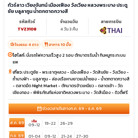
ทัวร์ลาว เวียงจันทน์ เมืองเฟือง วังเวียง หลวงพระบาง ประตู
ชัย บลูลากูน น้ำตกตาดกวางสี
รหัสทัวร์
จำนวนวัน
สายการบิน
TVZ3108
4 วัน 3 คืน
hotel_class
restaurant
โรงแรม 4 ดาว
อาหาร 10 มื้อ
ไฮไลท์:
นั่งรถไฟความเร็วสูง 2 รอบ ตักบาตรริมน้ำ กินหมูกระทะบน
แพ
เที่ยว:
ประตูชัย - พระธาตุหลวง - เมืองเฟือง - วัดสินชัย - วังเวียง -
ถ้ำนางฟ้า - บลูลากูน - ล่องเรือหางยาวแม่น้ำซอง - น้ำตกตาดกวางสี
- ตลาดมืด Night Market - ตักบาตรข้าวเหนียว - ตลาดเช้า - วัด
เชียงทอง - พิพิธภัณฑ์แห่งชาติหลวงพระบาง - วัดสีเมือง - ดิวตี้ฟรี
calendar_month
ช่วงเวลาเดินทาง
ก.ค. 69 - ธ.ค. 69
เต็ม
ส.ค. 69
19-22
26-29
09-12
ก.ย. 69
01-04
09-12
21-24
27-30