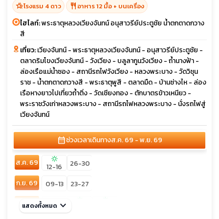
hotel_class
restaurant
โรงแรม 4 ดาว
อาหาร 12 มื้อ + บนเครื่อง
ไฮไลท์:
พระธาตุหลวงเวียงจันทน์ อนุสาวรีย์ประตูชัย น้ำตกตาดกวาง
สี
เที่ยว:
เวียงจันทน์ - พระธาตุหลวงเวียงจันทน์ - อนุสาวรีย์ประตูชัย -
ตลาดริมโขงเวียงจันทน์ - วังเวียง - บลูลากูนวังเวียง - ถ้ำนางฟ้า -
ล่องเรือแม่น้ำซอง - สถานีรถไฟวังเวียง - หลวงพระบาง - วัดวิชุน
ราช - น้ำตกตาดกวางสี - พระธาตุพูสี - ตลาดมืด - บ้านซ่างไห - ล่อง
เรือหางยาวไปเที่ยวถ้ำติ่ง - วัดเชียงทอง - ตักบาตรข้าวเหนียว -
พระราชวังเก่าหลวงพระบาง - สถานีรถไฟหลวงพระบาง - นั่งรถไฟสู่
เวียงจันทน์
calendar_month
ช่วงเวลาเดินทาง
ส.ค. 69 - พ.ย. 69
sunny
ส.ค. 69
26-30
12-16
ก.ย. 69
09-13
23-27
sunny
sunny
ต.ค. 69
keyboard_arrow_down
07-11
แสดงทั้งหมด
09-13
21-25