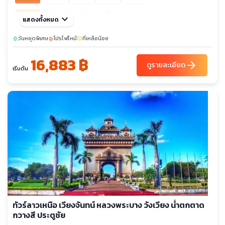
sunny
sunny
ต.ค. 69
keyboard_arrow_down
04-07
28-31
แสดงทั้งหมด
11-14
21-24
พ.ย. 69
วันหยุดพิเศษ
04-07
โปรไฟไหม้
15-18
ที่เหลือน้อย
25-28
sunny
local_fire_department
confirmation_number
sunny
sunny
sunny
16,883 ฿
ธ.ค. 69
14-17
arrow_forward
02-05
09-12
23-26
ดูรายละเอียด
เริ่มต้น
ทัวร์ลาวเหนือ เวียงจันทน์ หลวงพระบาง วังเวียง น้ำตกตาด
กวางสี ประตูชัย