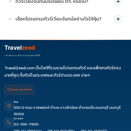
ทัวร์เวียงจันทน์มีโปรผ่อน 0% หรือไม่?
02
บางโปรแกรมมีโปรผ่อน 0% หรือโปรโมชั่นบัตรเครดิตตามเงื่อนไขที่
เลือกโปรแกรมทัวร์เวียงจันทน์อย่างไรให้คุ้ม?
03
บริษัทกำหนด สามารถดูสัญลักษณ์โปรโมชั่นในรายการทัวร์แต่ละ
รายการได้
ควรดูจำนวนวัน ไฮไลต์ที่รวมจริง โรงแรม สายการบิน มื้ออาหาร และ
ช่วงราคา ไม่ควรเทียบจากราคาต่ำสุดเพียงอย่างเดียว
Travel
zeed
เริ่มต้นการเดินทางของคุณได้ที่นี่
TravelZeed.com เว็บไซต์ที่รวมรวมโปรแกรมทัวร์ และแพ็กเกจทัวร์ครบ
มากที่สุด ทั้งทัวร์ในประเทศและทัวร์ต่างประเทศ ง่ายๆ
ใบอนุญาต เลขที่ 11/08038
ที่อยู่
105/12 ถนน ราชพฤกษ์ ตำบล บางรักน้อย อำเภอเมืองนนทบุรี นนทบุรี
11000
โทรศัพท์
02-108-7900
099-432-9990
(อาย)
095-524-5513
(เติร์ก)
082-913-3336
(นินิ)