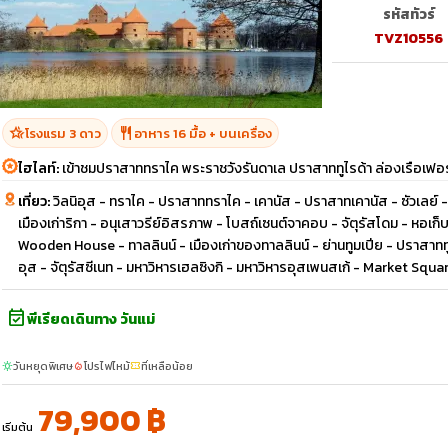
รหัสทัวร์
TVZ10556
hotel_class
restaurant
โรงแรม 3 ดาว
อาหาร 16 มื้อ + บนเครื่อง
ไฮไลท์:
เข้าชมปราสาททราไค พระราชวังรันดาเล ปราสาททูไรด้า ล่องเรือเฟอร์
เที่ยว:
วิลนิอุส - ทราไค - ปราสาททราไค - เคานัส - ปราสาทเคานัส - ซัวเลย์ - 
เมืองเก่าริกา - อนุเสาวรีย์อิสรภาพ - โบสถ์เซนต์จาคอบ - จัตุรัสโดม - หอเก็บด
Wooden House - ทาลลินน์ - เมืองเก่าของทาลลินน์ - ย่านทูมเปีย - ปราสาททูมเ
อุส - จัตุรัสซีเนท - มหาวิหารเฮลซิงกิ - มหาวิหารอุสเพนสเก้ - Market Squa
event_available
พีเรียดเดินทาง วันแม่
วันหยุดพิเศษ
โปรไฟไหม้
ที่เหลือน้อย
sunny
local_fire_department
confirmation_number
79,900 ฿
เริ่มต้น