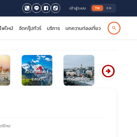
เข้าสู่ระบบ
TH
EN
รไฟไหม้
จัดกรุ๊ปทัวร์
บริการ
บทความท่องเที่ยว
search
arrow_circle_right
ทัวร์สวิตเซอร์
ทัวร์บอสเนียและ
ารี
แลนด์
ทัวร์เซอร์เบีย
เฮอร์เซโกวีนา
วร์ใหม่