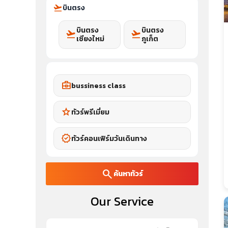
flight_takeoff
บินตรง
บินตรง
บินตรง
flight_takeoff
flight_takeoff
เชียงใหม่
ภูเก็ต
business_center
bussiness class
star
ทัวร์พรีเมี่ยม
verified
ทัวร์คอนเฟิร์มวันเดินทาง
search
ค้นหาทัวร์
Our Service