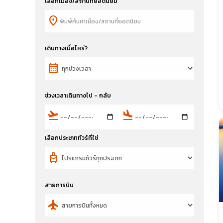
เลือกเมือง/สถานที่ยอดนิยม
location_on
เดินทางเมื่อไหร่?
calendar_month
ช่วงเวลาเดินทางไป - กลับ
flight_takeoff
flight_land
เลือกประเภททัวร์ที่ใช่
travel_luggage_and_bags
สายการบิน
flight