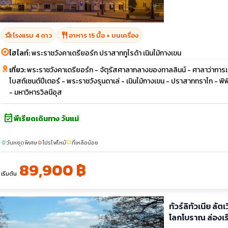
hotel_class
restaurant
โรงแรม 4 ดาว
อาหาร 15 มื้อ + บนเครื่อง
ไฮไลท์:
พระราชวังคาเดรียอร์ก ปราสาททูไรด้า เนินไม้กางเขน
เที่ยว:
พระราชวังคาเดรียอร์ก - จัตุรัสศาลากลางของทาลลินน์ - ศาลาว่าการเม
โบสถ์เซนต์ปีเตอร์ - พระราชวังรุนดาเล่ - เนินไม้กางเขน - ปราสาททราไก - พิ
- มหาวิหารวิลนีอุส
event_available
พีเรียดเดินทาง วันแม่
วันหยุดพิเศษ
โปรไฟไหม้
ที่เหลือน้อย
sunny
local_fire_department
confirmation_number
89,900 ฿
เริ่มต้น
ทัวร์ลิทัวเนีย 
โลกโบราณ ล่องเร