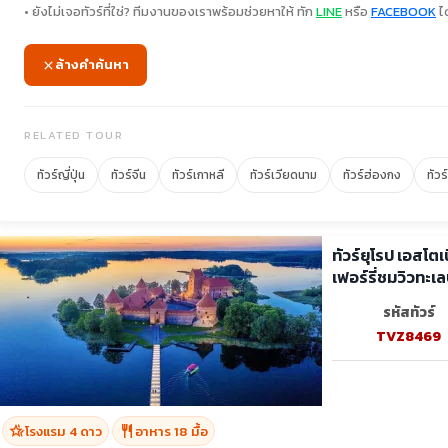
• ยังไม่เจอทัวร์ที่ใช่? ทีมงานของเราพร้อมช่วยหาให้ ทัก
LINE
หรือ
FACEBOOK
ได
ล้างคำค้นหา
RELATED TOUR
ทัวร์ญี่ปุ่น
ทัวร์จีน
ทัวร์เกาหลี
ทัวร์เวียดนาม
ทัวร์ฮ่องกง
ทัวร
ทัวร์ยุโรป เอสโตเ
เฟอร์รี่ชมวิวทะเ
รหัสทัวร์
TVZ8469
hotel_class
restaurant
โรงแรม 4 ดาว
อาหาร 18 มื้อ