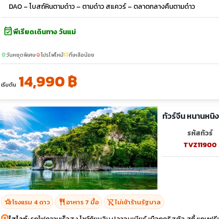
DAO – โบสถ์หินตามด๋าว – ตามด๋าว สแควร์ – ตลาดกลางคืนตามด๋าว
event_available
พีเรียดเดินทาง วันแม่
วันหยุดพิเศษ
โปรไฟไหม้
ที่เหลือน้อย
sunny
local_fire_department
confirmation_number
14,990 ฿
เริ่มต้น
ทัวร์จีน หนานหนิง
รหัสทัวร์
TVZ11900
hotel_class
restaurant
shopping_cart_off
โรงแรม 4 ดาว
อาหาร 7 มื้อ
ไม่เข้าร้านรัฐบาล