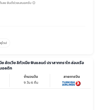
้เลย ยินดีช่วยเสมอครับ 😊
์ยุโรป
นีย ลัตเวีย ลิทัวเนีย ฟินแลนด์ ปราสาททราไก ล่องเรือ
ลบอลติก
จำนวนวัน
สายการบิน
9 วัน 6 คืน