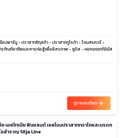
ืองพาร์นู - ปราสาทซิกุลด้า - ปราสาททูไรด้า - โดมสแควร์ -
พิธภัณฑ์อาชีพและการต่อสู้เพื่ออิสรภาพ - ซูปิส - หอคอยเกดิมินัส
arrow_forward
ดูรายละเอียด
ลัตเวีย เอสโทเนีย ฟินแลนด์ เยลโฉมปราสาททราไคและมรดก
ือสำราญ Silja Line