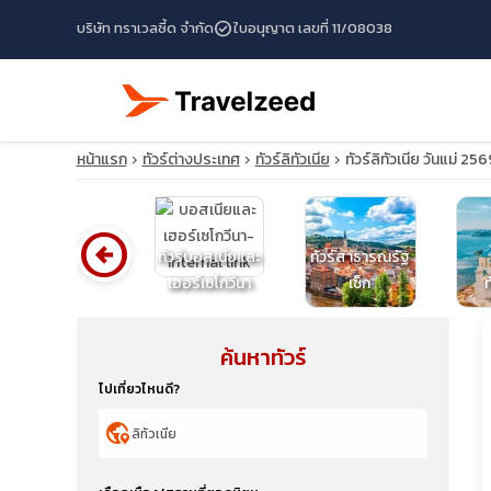
check_circle
บริษัท ทราเวลซี้ด จำกัด
ใบอนุญาต เลขที่ 11/08038
หน้าแรก
ทัวร์ต่างประเทศ
ทัวร์ลิทัวเนีย
ทัวร์ลิทัวเนีย วันแม่ 25
arrow_circle_left
ทัวร์บอสเนียและ
ทัวร์สาธารณรัฐ
ทัวร์เซอร์เบีย
เฮอร์เซโกวีนา
เช็ก
ท
ค้นหาทัวร์
travel_explore
ไปเที่ยวไหนดี?
calendar_month
globe_location_pin
search