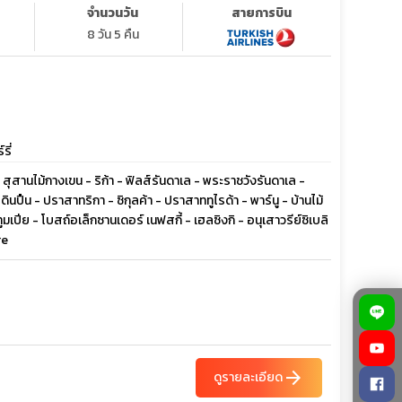
จำนวนวัน
สายการบิน
8 วัน 5 คืน
รี่
สุสานไม้กางเขน - ริก้า - ฟิลส์รันดาเล - พระราชวังรันดาเล -
ินปืน - ปราสาทริกา - ซิกุลค้า - ปราสาททูไรด้า - พาร์นู - บ้านไม้
ปีย - โบสถ์อเล็กซานเดอร์ เนฟสกี้ - เฮลซิงกิ - อนุเสาวรีย์ซิเบลิ
re
arrow_forward
ดูรายละเอียด