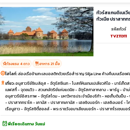
ทัวร์สแกนดิเนเวีย บอลต
ทัวเนีย ปราสาทท
รหัสทัวร์
TVZ11311
hotel_class
restaurant
โรงแรม 4 ดาว
อาหาร 21 มื้อ
ไฮไลท์:
ล่องเรือข้ามทะเลบอลติกด้วยเรือสำราญ Silja Line ค้างคืนบนเรือเฟ
เที่ยว:
อนุสาวรีย์ซิเบลิอุส - จัตุรัสซีเนท - โบสถ์หินเทมเปเลียวคิโอ - มาร์เก็ต
เนฟสกี้ - จุดชมวิว - สวนกษัตริย์แห่งแดนิช - จัตุรัสศาลากลาง - พาร์นู - บ้านไม้
อนุสาวรีย์อิสรภาพ - จัตุรัสโดม - มหาวิหารประจำเมืองริก้า - หอเก็บดินปืน - 
- ปราสาททราไค - เคานัส - ปราสาทเคานัส - เฮลซิงบอร์ก - เฮลซิงเงอร์ - โคเ
เรือนูฮาว - จัตุรัสซิตี้ฮอลล์ - พระราชวังอมาเลียนบอร์ก - ปราสาทโรเซนบอร
event_available
พีเรียดเดินทาง วันแม่