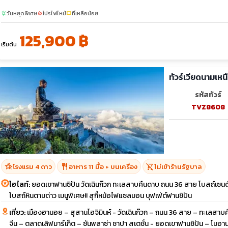
วันหยุดพิเศษ
โปรไฟไหม้
ที่เหลือน้อย
sunny
local_fire_department
confirmation_number
125,900 ฿
เริ่มต้น
ทัวร์เวียดนามเหน
รหัสทัวร์
TVZ8608
hotel_class
restaurant
shopping_cart_off
โรงแรม 4 ดาว
อาหาร 11 มื้อ + บนเครื่อง
ไม่เข้าร้านรัฐบาล
ไฮไลท์:
ยอดเขาฟานซิปัน วัดเฉินก๊วก ทะเลสาบคืนดาบ ถนน 36 สาย โบสถ์เซน
โบสถ์หินตามด่าว เมนูพิเศษ!! สุกี้หม้อไฟแซลมอน บุฟเฟ่ต์ฟานซิปัน
เที่ยว:
เมืองฮานอย – สุสานโฮจิมินห์ - วัดเฉินก๊วก – ถนน 36 สาย – ทะเลสา
จีน – ตลาดเลิฟมาร์เก็ต – ซันพลาซ่า ซาปา สเตชั่น - ยอดเขาฟานซิปัน – โมอา