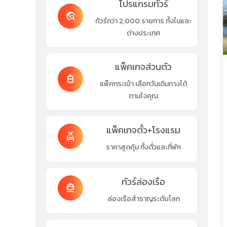
โปรแกรมทัวร์
travel_explore
ทัวร์กว่า 2,000 รายการ ทั้งในและ
ต่างประเทศ
แพ็คเกจส่วนตัว
travel_luggage_and_bags
แพ็คกระเป๋า เลือกวันเดินทางได้
ตามใจคุณ
แพ็คเกจตั๋ว+โรงแรม
flights_and_hotels
ราคาสุดคุ้ม ทั้งตั๋วและที่พัก
ทัวร์ล่องเรือ
directions_boat
ล่องเรือสำราญระดับโลก