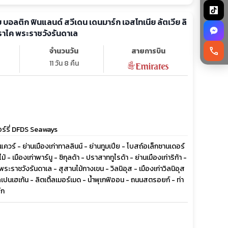
ิก ฟินแลนด์ สวีเดน เดนมาร์ก เอสโทเนีย ลัตเวีย ลิ
ราไค พระราชวังรันดาเล
call
จำนวนวัน
สายการบิน
11 วัน 8 คืน
อร์รี่ DFDS Seaways
สแควร์ - ย่านเมืองเก่าทาลลินน์ - ย่านทูมเปีย - โบสถ์อเล็กซานเดอร์
 - เมืองเก่าพาร์นู - ซิกุลด้า - ปราสาททูไรด้า - ย่านเมืองเก่าริก้า -
พระราชวังรันดาเล - สุสานไม้กางเขน - วิลนิอุส - เมืองเก่าวิลนิอุส
ปนเฮเก้น - ลิตเติ้ลเมอร์เมด - น้ำพุเกฟิออน - ถนนสตรอยก์ - ท่า
์ก