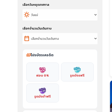
เลือกวันหยุดเทศกาล
sunny
เลือกจำนวนวันเดินทาง
calendar_today
payments
โปรบัตรเครดิต
ผ่อน 0%
รูดบัตรฟรี
รูดมัดจำฟรี