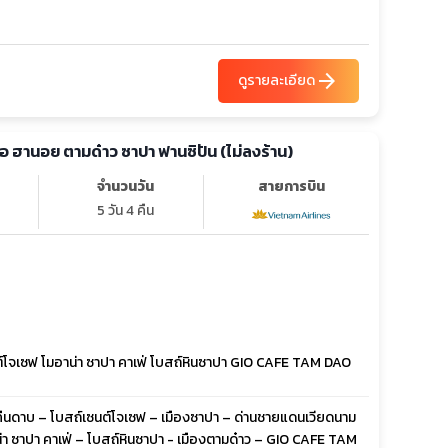
arrow_forward
ดูรายละเอียด
ือ ฮานอย ตามด๋าว ซาปา ฟานซิปัน (ไม่ลงร้าน)
จำนวนวัน
สายการบิน
5 วัน 4 คืน
ต์โจเซฟ โมอาน่า ซาปา คาเฟ่ โบสถ์หินซาปา GIO CAFE TAM DAO
บคืนดาบ – โบสถ์เซนต์โจเซฟ – เมืองซาปา – ด่านชายแดนเวียดนาม
น่า ซาปา คาเฟ่ – โบสถ์หินซาปา - เมืองตามด๋าว – GIO CAFE TAM