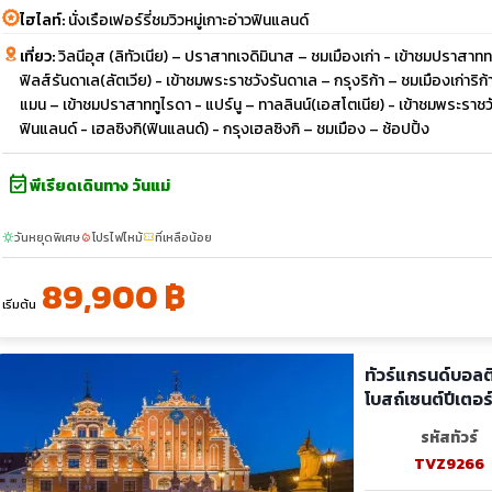
ไฮไลท์:
นั่งเรือเฟอร์รี่ชมวิวหมู่เกาะอ่าวฟินแลนด์
เที่ยว:
วิลนีอุส (ลิทัวเนีย) – ปราสาทเจดิมินาส – ชมเมืองเก่า - เข้าชมปราสา
ฟิลส์รันดาเล(ลัตเวีย) - เข้าชมพระราชวังรันดาเล – กรุงริก้า – ชมเมืองเก่าริก
แมน – เข้าชมปราสาททูไรดา - แปร์นู – ทาลลินน์(เอสโตเนีย) - เข้าชมพระราชวังแ
ฟินแลนด์ - เฮลซิงกิ(ฟินแลนด์) - กรุงเฮลซิงกิ – ชมเมือง – ช้อปปิ้ง
event_available
พีเรียดเดินทาง วันแม่
วันหยุดพิเศษ
โปรไฟไหม้
ที่เหลือน้อย
sunny
local_fire_department
confirmation_number
89,900 ฿
เริ่มต้น
ทัวร์แกรนด์บอลติ
โบสถ์เซนต์ปีเตอร
รหัสทัวร์
TVZ9266