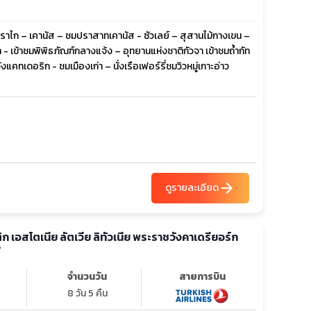
ททราไก – เคานัส – ชมปราสาทเคานัส - ซัวเลย์ – สุสานไม้กางเขน –
้า - เข้าชมพิพิธภัณฑ์กลางแจ้ง – อุทยานแห่งชาติกัวจา เข้าชมถ้ำกัท
คทเดอริก - ชมเมืองเก่า – นั่งเรือเฟอร์รี่ชมวิวหมู่เกาะอ่าว
arrow_forward
ดูรายละเอียด
ก เอสโตเนีย ลัตเวีย ลิทัวเนีย พระราชวังคาเดรียอร์ก
์
จำนวนวัน
สายการบิน
8 วัน 5 คืน