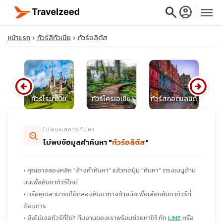
search
account_circle
menu
หน้าแรก
ทัวร์ลิทัวเนีย
ทัวร์อลิตัส
arrow_circle_left
arrow_circle_right
close
ีโน
ทัวร์โรมาเนีย
ทัวร์โครเอเชีย
ทัวร์สกอตแลนด์
ทั
travel_explore
ไม่พบผลการค้นหา
ไม่พบข้อมูลคำค้นหา "
ทัวร์อลิตัส
"
calendar_month
• คุณอาจลองคลิก "ล้างคำค้นหา" แล้วกดปุ่ม "ค้นหา" ตรงเมนูด้าน
search
บนเพื่อค้นหาทัวร์ใหม่
• หรือคุณสามารถใช้กล่องค้นหาทางซ้ายมือเพื่อเลือกค้นหาทัวร์ที่
ต้องการ
• ยังไม่เจอทัวร์ที่ใช่? ทีมงานของเราพร้อมช่วยหาให้ ทัก
LINE
หรือ