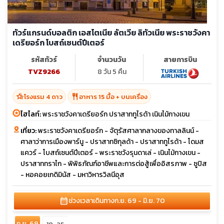
ทัวร์แกรนด์บอลติก เอสโตเนีย ลัตเวีย ลิทัวเนีย พระราชวังคา
เดรียอร์ก โบสถ์เซนต์ปีเตอร์
รหัสทัวร์
จำนวนวัน
สายการบิน
TVZ9266
8 วัน 5 คืน
hotel_class
restaurant
โรงแรม 4 ดาว
อาหาร 15 มื้อ + บนเครื่อง
ไฮไลท์:
พระราชวังคาเดรียอร์ก ปราสาททูไรด้า เนินไม้กางเขน
เที่ยว:
พระราชวังคาเดรียอร์ก - จัตุรัสศาลากลางของทาลลินน์ -
ศาลาว่าการเมืองพาร์นู - ปราสาทซิกุลด้า - ปราสาททูไรด้า - โดมส
แควร์ - โบสถ์เซนต์ปีเตอร์ - พระราชวังรุนดาเล่ - เนินไม้กางเขน -
ปราสาททราไก - พิพิธภัณฑ์อาชีพและการต่อสู้เพื่ออิสรภาพ - ซูปิส
- หอคอยเกดิมินัส - มหาวิหารวิลนีอุส
calendar_month
ช่วงเวลาเดินทาง
ก.ย. 69 - มิ.ย. 70
ก.ย. 69