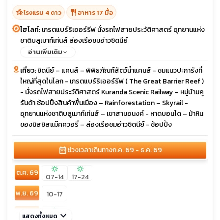
hotel_class
restaurant
โรงแรม 4 ดาว
อาหาร 17 มื้อ
ไฮไลท์:
เกรตแบร์ริเออร์รีฟ นั่งรถไฟสายประวัติศาสตร์ อุทยานแห่ง
ชาติบลูเมาท์เท่นส์ ล่องเรือชมอ่าวซิดนีย์
อ่านเพิ่มเติม
เที่ยว:
ซิดนีย์ – แคนส์ – พิพิธภัณฑ์สัตว์น้ำแคนส์ - ชมแนวปะการังที่
ใหญ่ที่สุดในโลก - เกรตแบร์ริเออร์รีฟ ( The Great Barrier Reef )
- นั่งรถไฟสายประวัติศาสตร์ Kuranda Scenic Railway – หมู่บ้านคู
รันด้า ช้อปปิ้งสินค้าพื้นเมือง – Rainforestation – Skyrail -
อุทยานแห่งชาติบลูเมาท์เท่นส์ – เขาสามอนงค์ - หาดบอนได – ม้าหิน
ของมิสซิสแม๊คควอรี่ – ล่องเรือชมอ่าวซิดนีย์ - ช้อปปิ้ง
calendar_month
ช่วงเวลาเดินทาง
ก.ค. 69 - ธ.ค. 69
sunny
sunny
ต.ค. 69
07-14
17-24
พ.ย. 69
10-17
sunny
ธ.ค. 69
keyboard_arrow_down
แสดงทั้งหมด
03-10