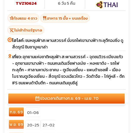
TVZ10624
6 วัน 5 คืน
hotel_class
restaurant
โรงแรม 4 ดาว
อาหาร 15 มื้อ + บนเครื่อง
shopping_cart_off
ไม่เข้าร้านรัฐบาล
ไฮไลท์:
ชมหลุมฟ้าสะพานสวรรค์ นั่งรถไฟเขานางฟ้า ทะลุตึกฉงชิ่ง ดู
สี่ดรุณี ชิมชาบูหมาล่า
เที่ยว:
อุทยานแห่งชาติหลุมฟ้า สะพานสวรรค์ - จุดชมวิวระเบียงแก้ว
- อุทยานเขานางฟ้า - ถนนคนเดินเจี่ยฟางเป่ย - หงหยาต้ง - รถไฟ
ทะลุตึก - ศาลามหาประชาคม - ตูเจียงเยี่ยน - แพนด้าเซลฟี่ - เมือง
โบราณตูเจียงเยี่ยน - สี่ดรุณี ซวงเฉียวโกว - วัดต้าจือ - ไท่กู่หลี - ตึก
IFS ชมแพนด้าปีนตึก - ถนนคนเดินขุนซีลู่
calendar_month
ช่วงเวลาเดินทาง
ก.ย. 69 - เม.ย. 70
ก.ย. 69
01-06
พ.ย. 69
20-25
27-02