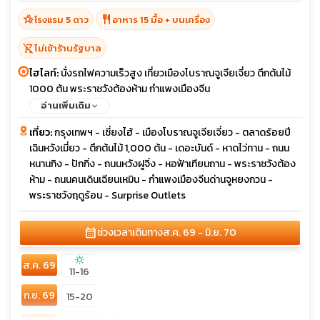
hotel_class
restaurant
โรงแรม 5 ดาว
อาหาร 15 มื้อ + บนเครื่อง
shopping_cart_off
ไม่เข้าร้านรัฐบาล
ไฮไลท์:
นั่งรถไฟความเร็วสูง เที่ยวเมืองโบราณจูเจียเจี่ยว ตึกต้นไม้
1000 ต้น พระราชวังต้องห้าม กำแพงเมืองจีน
อ่านเพิ่มเติม
เที่ยว:
กรุงเทพฯ - เซี่ยงไฮ้ - เมืองโบราณจูเจียเจี่ยว - ตลาดร้อยปี
เฉินหวังเมี่ยว - ตึกต้นไม้ 1,000 ต้น - เดอะบันด์ - หาดไว่ทาน - ถนน
หนานกิง - ปักกิ่ง - ถนนหวังฝูจิ่ง - หอฟ้าเทียนถาน - พระราชวังต้อง
ห้าม - ถนนคนเดินเฉียนเหมิน - กำแพงเมืองจีนด่านจูหยงกวน -
พระราชวังฤดูร้อน - Surprise Outlets
calendar_month
ช่วงเวลาเดินทาง
ส.ค. 69 - มิ.ย. 70
sunny
ส.ค. 69
11-16
ก.ย. 69
15-20
sunny
sunny