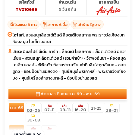
รหัสทัวร์
จำนวนวัน
สายการบิน
TVZ10666
5 วัน 3 คืน
hotel_class
restaurant
shopping_cart
โรงแรม 3 ดาว
อาหาร 6 มื้อ
เข้าร้านรัฐบาล
ไฮไลท์:
สวนสนุกล็อตเต้เวิลด์ ล็อตเต้โซลสกาย พระราชวังเคียงบก
ห้องสมุด โคเอ็ก มอลล์
เที่ยว:
อินสไปร์ มีเดีย อาร์ท - ล็อตเต้ โซลสกาย - ล็อตเต้เวิลด์ อควา
เรียม - สวนสนุก ล็อตเต้เวิลด์ (รวมค่าเข้า) - วัดพงอึนชา - ห้องสมุด
โคเอ็ก มอลล์ - พิพิธภัณฑ์สาหร่าย+เรียนทำกิมจิ+ใส่ชุดฮันบก - ซอง
ซูดง - ช้อปปิ้งย่านเมียงดง - ศูนย์สมุนไพรเกาหลี - พระราชวังเคียง
บง - ศูนย์เครื่องสำอางเกาหลี - ช้อปปิ้งย่านฮงแด
calendar_month
ช่วงเวลาเดินทาง
ต.ค. 69 - พ.ย. 69
confirmation_number
confirmation_number
เต็ม
เต็ม
เต็ม
ต.ค. 69
21-25
07-11
09-13
16-20
02-06
28-01
confirmation_number
30-03
เต็ม
เต็ม
พ.ย. 69
04-08
06-10
keyboard_arrow_down
แสดงทั้งหมด