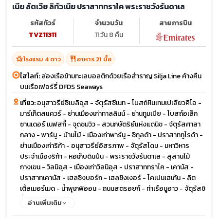
เนีย ลัตเวีย ลิทัวเนีย ปราสาททราไค พระราชวังรันดาเล
รหัสทัวร์
จำนวนวัน
สายการบิน
TVZ11311
11 วัน 8 คืน
hotel_class
restaurant
โรงแรม 4 ดาว
อาหาร 21 มื้อ
ไฮไลท์:
ล่องเรือข้ามทะเลบอลติกด้วยเรือสำราญ Silja Line ค้างคืน
บนเรือเฟอร์รี่ DFDS Seaways
เที่ยว:
อนุสาวรีย์ซิเบลิอุส - จัตุรัสซีเนท - โบสถ์หินเทมเปเลียวคิโอ -
มาร์เก็ตสแควร์ - ย่านเมืองเก่าทาลลินน์ - ย่านทูมเปีย - โบสถ์อเล็ก
ซานเดอร์ เนฟสกี้ - จุดชมวิว - สวนกษัตริย์แห่งแดนิช - จัตุรัสศาลา
กลาง - พาร์นู - บ้านไม้ - เมืองเก่าพาร์นู - ซิกุลด้า - ปราสาททูไรด้า -
ย่านเมืองเก่าริก้า - อนุสาวรีย์อิสรภาพ - จัตุรัสโดม - มหาวิหาร
ประจำเมืองริก้า - หอเก็บดินปืน - พระราชวังรันดาเล - สุสานไม้
กางเขน - วิลนิอุส - เมืองเก่าวิลนิอุส - ปราสาททราไค - เคานัส -
ปราสาทเคานัส - เฮลซิงบอร์ก - เฮลซิงเงอร์ - โคเปนเฮเก้น - ลิต
เติ้ลเมอร์เมด - น้ำพุเกฟิออน - ถนนสตรอยก์ - ท่าเรือนูฮาว - จัตุรัสซิ
ตี้ฮอลล์ - พระราชวังอมาเลียนบอร์ก - ปราสาทโรเซนบอร์ก
อ่านเพิ่มเติม