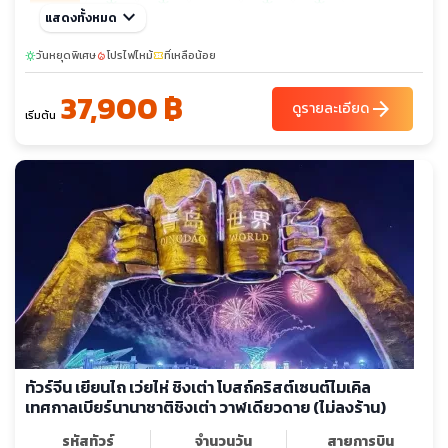
sunny
sunny
sunny
sunny
ธ.ค. 69
keyboard_arrow_down
16-21
แสดงทั้งหมด
03-08
10-15
28-02
31-05
ม.ค. 70
วันหยุดพิเศษ
19-24
โปรไฟไหม้
23-28
ที่เหลือน้อย
27-01
sunny
local_fire_department
confirmation_number
37,900 ฿
ก.พ. 70
18-23
19-24
arrow_forward
ดูรายละเอียด
เริ่มต้น
มี.ค. 70
10-15
18-23
26-31
sunny
sunny
sunny
sunny
เม.ย. 70
21-26
24-29
02-07
10-15
11-16
13-18
ทัวร์จีน เยียนไถ เว่ยไห่ ชิงเต่า โบสถ์คริสต์เซนต์ไมเคิล
เทศกาลเบียร์นานาชาติชิงเต่า วาฬเดียวดาย (ไม่ลงร้าน)
รหัสทัวร์
จำนวนวัน
สายการบิน