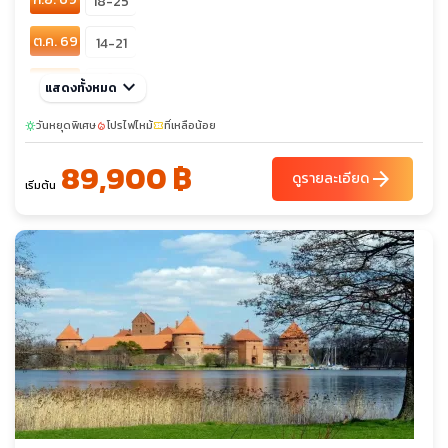
18-25
ต.ค. 69
14-21
เต็ม
ธ.ค. 69
keyboard_arrow_down
แสดงทั้งหมด
26-02
ก.พ. 70
วันหยุดพิเศษ
06-13
โปรไฟไหม้
ที่เหลือน้อย
sunny
local_fire_department
confirmation_number
89,900 ฿
มี.ค. 70
20-27
arrow_forward
ดูรายละเอียด
เริ่มต้น
เม.ย. 70
08-15
พ.ค. 70
02-09
29-05