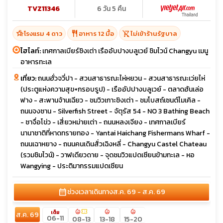
TVZ11346
6 วัน 5 คืน
hotel_class
restaurant
shopping_cart_off
โรงแรม 4 ดาว
อาหาร 12 มื้อ
ไม่เข้าร้านรัฐบาล
ไฮไลท์:
เทศกาลเบียร์ชิงเต่า เรืออับปางบลูเวย์ ชิมไวน์ Changyu เมนู
อาหารทะเล
เที่ยว:
ถนนฮั่วจวี่ปา - สวนสาธารณะไห่หยวน - สวนสาธารณะเว่ยไห่
(ประตูแห่งความสุข+กรอบรูป) - เรืออัปปางบลูเวย์ - ตลาดฮันเล่อ
ฟาง - สะพานจ้านเฉียว - ชมวิวเกาะชิงเต่า - ชมโบสถ์เซนต์ไมเคิล -
ถนนจงซาน - Silverfish Street - จัตุรัส 54 - NO 3 Bathing Beach
- ซาจื่อโข่ว - เสี่ยวหม่ายเต่า - ถนนหลงเจียง - เทศกาลเบียร์
นานาชาติที่หาดทรายทอง - Yantai Haichang Fishermans Wharf -
ถนนเฉาหยาง - ถนนคนเดินสั่วเฉิงหลี่ - Changyu Castel Chateau
(รวมชิมไวน์) - วาฬเดียวดาย - จุดชมวิวแปดเซียนข้ามทะเล - หอ
Wangying - ประติมากรรมแปดเซียน
calendar_month
ช่วงเวลาเดินทาง
ส.ค. 69 - ส.ค. 69
local_fire_department
confirmation_number
local_fire_department
local_fire_department
เต็ม
ส.ค. 69
06-11
08-13
13-18
15-20