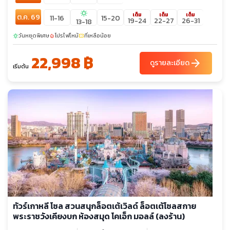
sunny
เต็ม
เต็ม
เต็ม
ต.ค. 69
11-16
15-20
19-24
22-27
26-31
13-18
วันหยุดพิเศษ
โปรไฟไหม้
ที่เหลือน้อย
sunny
local_fire_department
confirmation_number
22,998 ฿
arrow_forward
ดูรายละเอียด
เริ่มต้น
ทัวร์เกาหลี โซล สวนสนุกล็อตเต้เวิลด์ ล็อตเต้โซลสกาย
พระราชวังเคียงบก ห้องสมุด โคเอ็ก มอลล์ (ลงร้าน)