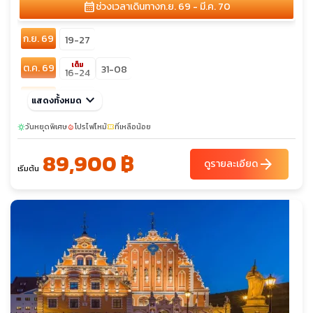
calendar_month
ช่วงเวลาเดินทาง
ก.ย. 69 - มี.ค. 70
ก.ย. 69
19-27
เต็ม
ต.ค. 69
31-08
16-24
พ.ย. 69
keyboard_arrow_down
28-06
แสดงทั้งหมด
ธ.ค. 69
วันหยุดพิเศษ
26-03
โปรไฟไหม้
ที่เหลือน้อย
sunny
local_fire_department
confirmation_number
89,900 ฿
ก.พ. 70
13-21
arrow_forward
ดูรายละเอียด
เริ่มต้น
มี.ค. 70
20-28