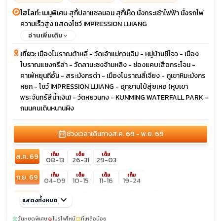
ไฮไลท์:
เมนูพิเศษ สุกี้ปลาแซลมอน สุกี้เห็ด นั่งกระเช้าไฟฟ้า นั่งรถไฟ
ความเร็วสูง แสดงโชว์ IMPRESSION LIJIANG
อ่านเพิ่มเติม
เที่ยว:
เมืองโบราณต้าหลี่ - วัดเจ้าแม่กวนอิม - หมู่บ้านซีโจว - เมือง
โบราณแชงกรีล่า - วัดลามะซงจ้านหลิง - ช่องแคบเสือกระโจน -
คาเฟ่หยุนถีอั้น - สระมังกรดำ - เมืองโบราณลี่เจียง - ภูเขาหิมะมังกร
หยก - โชว์ IMPRESSION LIJIANG - อุทยานไป๋สุ่ยเหอ (หุบเขา
พระจันทร์สีน้ำเงิน) - วัดหยวนทง - KUNMING WATERFALL PARK -
ถนนคนเดินหนานผิง
calendar_month
ช่วงเวลาเดินทาง
ส.ค. 69 - พ.ย. 69
เต็ม
เต็ม
เต็ม
ส.ค. 69
08-13
26-31
29-03
เต็ม
เต็ม
เต็ม
เต็ม
ก.ย. 69
04-09
10-15
11-16
19-24
confirmation_number
sunny
confirmation_number
เต็ม
เต็ม
เต็ม
ต.ค. 69
keyboard_arrow_down
10-15
แสดงทั้งหมด
16-21
19-24
21-26
13-18
22-27
เต็ม
24-29
28-02
29-03
30-04
วันหยุดพิเศษ
โปรไฟไหม้
ที่เหลือน้อย
sunny
local_fire_department
confirmation_number