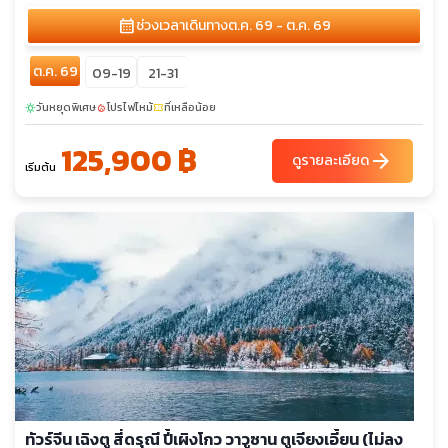
calendar_month
ช่วงเวลาเดินทาง
ต.ค. 69 - ต.ค. 69
ต.ค. 69
09-19
21-31
วันหยุดพิเศษ
โปรไฟไหม้
ที่เหลือน้อย
sunny
local_fire_department
confirmation_number
125,900 ฿
arrow_forward
ดูรายละเอียด
เริ่มต้น
ทัวร์จีน เฉิงตู สี่ดรุณี ปี้เผิงโกว วาวูซาน ตูเจียงเอี้ยน (ไม่ลง