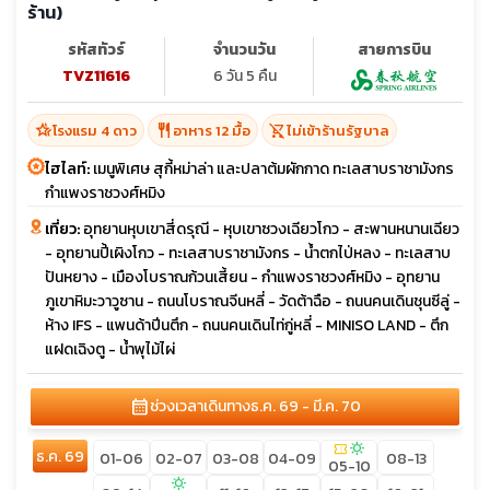
ร้าน)
รหัสทัวร์
จำนวนวัน
สายการบิน
TVZ11616
6 วัน 5 คืน
hotel_class
restaurant
shopping_cart_off
โรงแรม 4 ดาว
อาหาร 12 มื้อ
ไม่เข้าร้านรัฐบาล
ไฮไลท์:
เมนูพิเศษ สุกี้หม่าล่า และปลาต้มผักกาด ทะเลสาบราชามังกร
กำแพงราชวงศ์หมิง
เที่ยว:
อุทยานหุบเขาสี่ดรุณี - หุบเขาซวงเฉียวโกว - สะพานหนานเฉียว
- อุทยานปี้เผิงโกว - ทะเลสาบราชามังกร - น้ำตกไป่หลง - ทะเลสาบ
ปันหยาง - เมืองโบราณก้วนเสี้ยน - กำแพงราชวงศ์หมิง - อุทยาน
ภูเขาหิมะวาวูซาน - ถนนโบราณจีนหลี่ - วัดต้าฉือ - ถนนคนเดินชุนซีลู่ -
ห้าง IFS - แพนด้าปีนตึก - ถนนคนเดินไท่กู่หลี่ - MINISO LAND - ตึก
แฝดเฉิงตู - น้ำพุไม้ไผ่
calendar_month
ช่วงเวลาเดินทาง
ธ.ค. 69 - มี.ค. 70
confirmation_number
sunny
ธ.ค. 69
01-06
02-07
03-08
04-09
08-13
05-10
sunny