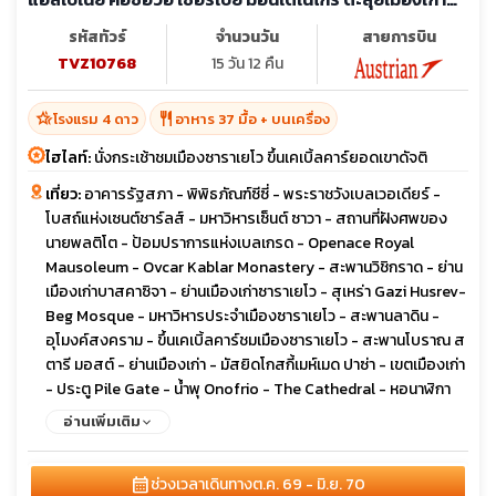
สัมผัสประวัติศาสตร์
รหัสทัวร์
จำนวนวัน
สายการบิน
TVZ10768
15 วัน 12 คืน
hotel_class
restaurant
โรงแรม 4 ดาว
อาหาร 37 มื้อ + บนเครื่อง
ไฮไลท์:
นั่งกระเช้าชมเมืองซาราเยโว ขึ้นเคเบิ้ลคาร์ยอดเขาดัจติ
เที่ยว:
อาคารรัฐสภา - พิพิธภัณฑ์ซีซี่ - พระราชวังเบลเวอเดียร์ -
โบสถ์แห่งเซนต์ชาร์ลส์ - มหาวิหารเซ็นต์ ซาวา - สถานที่ฝังศพของ
นายพลติโต - ป้อมปราการแห่งเบลเกรด - Openace Royal
Mausoleum - Ovcar Kablar Monastery - สะพานวิชิกราด - ย่าน
เมืองเก่าบาสคาซิจา - ย่านเมืองเก่าซาราเยโว - สุเหร่า Gazi Husrev-
Beg Mosque - มหาวิหารประจำเมืองซาราเยโว - สะพานลาดิน -
อุโมงค์สงคราม - ขึ้นเคเบิ้ลคาร์ชมเมืองซาราเยโว - สะพานโบราณ ส
ตารี มอสต์ - ย่านเมืองเก่า - มัสยิดโกสกี้เมห์เมด ปาซ่า - เขตเมืองเก่า
- ประตู Pile Gate - น้ำพุ Onofrio - The Cathedral - หอนาฬิกา
โบราณ - พระราชวังเรคเตอร์ - สปอนซา พาเลส - ถนนสตราดัน -
อ่านเพิ่มเติม
เมืองเก่ากอเตอร์ - โบสถ์เซ็นต์ไทรฟอน - เมืองเก่าบุดวา - โบสถ์เซ็นต์
จอห์น - อนุสาวรีย์กษัตริย์นิโคลา - จัตุรัส Trg Republike - โบสถ์
calendar_month
ช่วงเวลาเดินทาง
ต.ค. 69 - มิ.ย. 70
The Cathedral of the Resurrection of Christ - อนุสาวรีย์