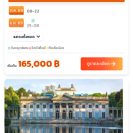
Jasikovac - เมืองเก่าเบราเน - อาราม Durdevi Stupovi
ต.ค. 69
Monastery - มัสยิดสุลตานมูรัดที่สอง - หอคอย Ganica Kula -
08-22
จัตุรัสสแกนเดนเบก - อาคารรัฐสภา - หอนาฬิกาประจำเมือง - ถ้ำ
sunny
ธ.ค. 69
กาดิเม - จัตุรัสมาซิโดเนีย - อนุสาวรีย์อเล็กซานเดอร์มหาราช - ประตู
25-08
ชัยแห่งมาซิโดเนีย - อนุสรณ์สถานของแม่พระเทเรซา - สะพานหิน -
sunny
เม.ย. 70
keyboard_arrow_down
พิพิธภัณฑ์โบราณสถานแห่งชาติ - จัตุรัสใจกลางเมือง - หอนาฬิกา -
แสดงทั้งหมด
06-20
มัสยิดคาร์ชิ - เมืองโบราณเฮียราคลี ลินเคสทิส - โบสถ์เซนต์โจวาน
sunny
พ.ค. 70
วันหยุดพิเศษ
โปรไฟไหม้
27-10
ที่เหลือน้อย
sunny
local_fire_department
confirmation_number
คานิโอ - อารามเซนต์นาอูม - ปราสาทแอลบาซาน - โบสถ์เซ็นต์แมรี่ -
01-15
มัสยิดกษัตริย์ - จัตุรัสสแกนเดอเบก - หอคอยนาฬิกา - มัสยิดเอท
165,000 ฿
เฮม เบย์ - ขึ้นเคเบิ้ลคาร์สู่ยอดเขาดัจติ - ปราสาทแห่งครูเปีย - ปานด
arrow_forward
ดูรายละเอียด
เริ่มต้น
อร์ฟเอาท์เลต - พิพิธภัณฑ์ประวัติศาสตร์คุนสท์