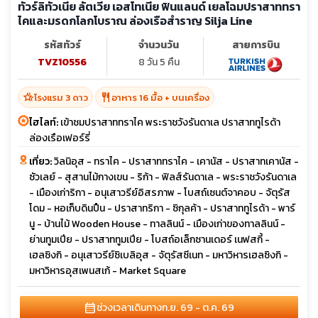
ทัวร์ลิทัวเนีย ลัตเวีย เอสโทเนีย ฟินแลนด์ เยลโฉมปราสาททรา
ไคและมรดกโลกโบราณ ล่องเรือสำราญ Silja Line
รหัสทัวร์
จำนวนวัน
สายการบิน
TVZ10556
8 วัน 5 คืน
hotel_class
restaurant
โรงแรม 3 ดาว
อาหาร 16 มื้อ + บนเครื่อง
ไฮไลท์:
เข้าชมปราสาททราไค พระราชวังรันดาเล ปราสาททูไรด้า
ล่องเรือเฟอร์รี่
เที่ยว:
วิลนิอุส - ทราไค - ปราสาททราไค - เคานัส - ปราสาทเคานัส -
ซัวเลย์ - สุสานไม้กางเขน - ริก้า - ฟิลส์รันดาเล - พระราชวังรันดาเล
- เมืองเก่าริกา - อนุเสาวรีย์อิสรภาพ - โบสถ์เซนต์จาคอบ - จัตุรัส
โดม - หอเก็บดินปืน - ปราสาทริกา - ซิกุลค้า - ปราสาททูไรด้า - พาร์
นู - บ้านไม้ Wooden House - ทาลลินน์ - เมืองเก่าของทาลลินน์ -
ย่านทูมเปีย - ปราสาททูมเปีย - โบสถ์อเล็กซานเดอร์ เนฟสกี้ -
เฮลซิงกิ - อนุเสาวรีย์ซิเบลิอุส - จัตุรัสซีเนท - มหาวิหารเฮลซิงกิ -
มหาวิหารอุสเพนสเก้ - Market Square
calendar_month
ช่วงเวลาเดินทาง
ก.ย. 69 - ต.ค. 69