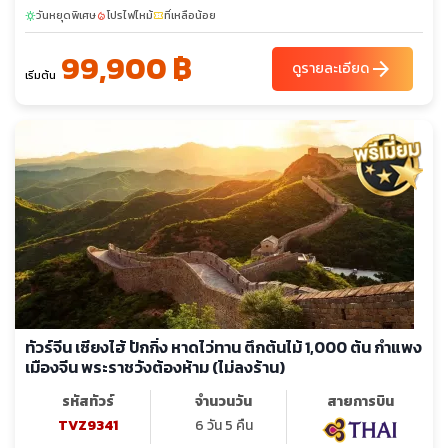
วันหยุดพิเศษ
โปรไฟไหม้
ที่เหลือน้อย
sunny
local_fire_department
confirmation_number
99,900 ฿
arrow_forward
ดูรายละเอียด
เริ่มต้น
ทัวร์จีน เซียงไฮ้ ปักกิ่ง หาดไว่ทาน ตึกต้นไม้ 1,000 ต้น กำแพง
เมืองจีน พระราชวังต้องห้าม (ไม่ลงร้าน)
รหัสทัวร์
จำนวนวัน
สายการบิน
TVZ9341
6 วัน 5 คืน