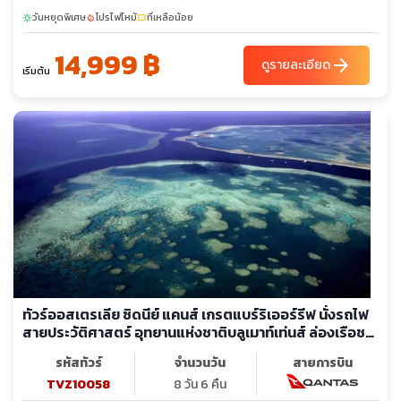
วันหยุดพิเศษ
โปรไฟไหม้
ที่เหลือน้อย
sunny
local_fire_department
confirmation_number
14,999 ฿
arrow_forward
ดูรายละเอียด
เริ่มต้น
ทัวร์ออสเตรเลีย ซิดนีย์ แคนส์ เกรตแบร์ริเออร์รีฟ นั่งรถไฟ
สายประวัติศาสตร์ อุทยานแห่งชาติบลูเมาท์เท่นส์ ล่องเรือชม
อ่าวซิดนีย์
รหัสทัวร์
จำนวนวัน
สายการบิน
TVZ10058
8 วัน 6 คืน