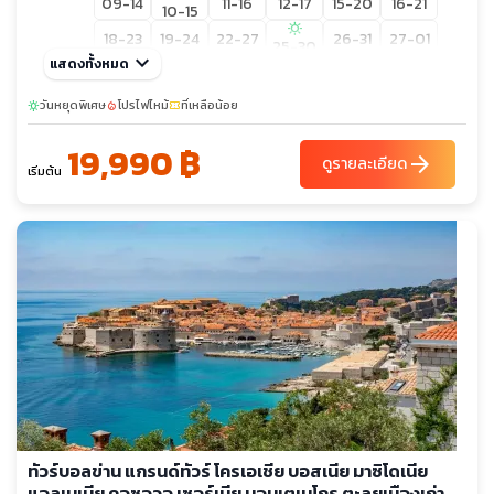
09-14
11-16
12-17
15-20
16-21
10-15
sunny
18-23
19-24
22-27
26-31
27-01
25-30
keyboard_arrow_down
แสดงทั้งหมด
confirmation_number
28-02
30-04
31-05
29-03
วันหยุดพิเศษ
โปรไฟไหม้
ที่เหลือน้อย
sunny
local_fire_department
confirmation_number
sunny
ม.ค. 70
02-07
05-10
06-11
07-12
08-13
01-06
confirmation_number
19,990 ฿
12-17
13-18
14-19
15-20
16-21
arrow_forward
09-14
ดูรายละเอียด
เริ่มต้น
ก.พ. 70
23-28
24-01
25-02
26-03
27-04
sunny
มี.ค. 70
02-07
04-09
05-10
06-11
09-14
03-08
10-15
11-16
12-17
13-18
16-21
17-22
18-23
19-24
20-25
21-26
ทัวร์บอลข่าน แกรนด์ทัวร์ โครเอเชีย บอสเนีย มาซิโดเนีย
แอลเบเนีย คอซอวอ เซอร์เบีย มอนเตเนโกร ตะลุยเมืองเก่า