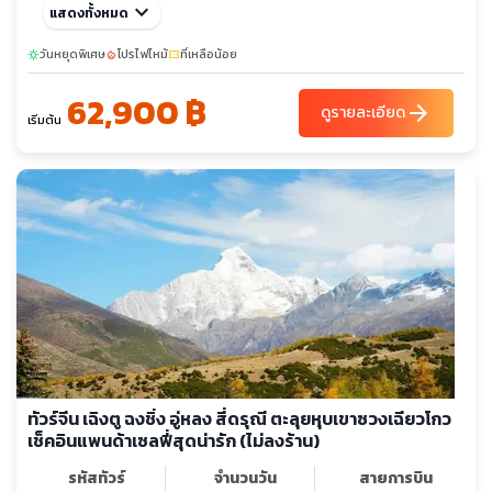
ต.ค. 69
keyboard_arrow_down
แสดงทั้งหมด
12-17
21-26
พ.ย. 69
วันหยุดพิเศษ
10-15
โปรไฟไหม้
ที่เหลือน้อย
sunny
local_fire_department
confirmation_number
sunny
62,900 ฿
ธ.ค. 69
15-20
arrow_forward
30-04
ดูรายละเอียด
เริ่มต้น
ก.พ. 70
23-28
มี.ค. 70
16-21
sunny
เม.ย. 70
20-25
13-18
sunny
พ.ค. 70
11-16
มิ.ย. 70
15-20
ทัวร์จีน เฉิงตู ฉงชิ่ง อู่หลง สี่ดรุณี ตะลุยหุบเขาซวงเฉียวโกว
เช็คอินแพนด้าเซลฟี่สุดน่ารัก (ไม่ลงร้าน)
รหัสทัวร์
จำนวนวัน
สายการบิน