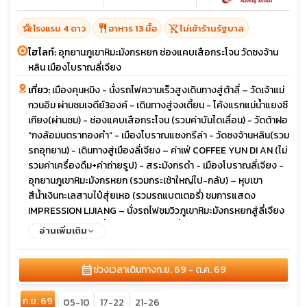
hotel_class
restaurant
shopping_cart_off
โรงแรม 4 ดาว
อาหาร 13 มื้อ
ไม่เข้าร้านรัฐบาล
ไฮไลท์:
อุทยานภูเขาหิมะมังกรหยก ช่องแคบเสือกระโจน วัดซงจ้าน
หลิน เมืองโบราณลี่เจียง
เที่ยว:
เมืองคุนหมิง - นั่งรถไฟความเร็วสูงเดินทางสู่ต้าลี่ – วัดเจ้าแม่
กวนอิม ผ่านชมเจดีย์3องค์ - เดินทางสู่จงเตี้ยน - โค้งแรกแม่น้ำแยงซี
เกียง(ผ่านชม) - ช่องแคบเสือกระโจน (รวมค่าบันไดเลื่อน) - วัดต้าฝอ
“กงล้อมนตราทองคำ” - เมืองโบราณแชงกรีล่า - วัดซงจ้านหลิน(รวม
รถอุทยาน) - เดินทางสู่เมืองลี่เจียง – ค่าเฟ่ COFFEE YUN DI AN (ไม่
รวมค่าเครื่องดืม+ค่าถ่ายรูป) - สระมังกรดำ - เมืองโบราณลี่เจียง -
อุทยานภูเขาหิมะมังกรหยก (รวมกระเช้าใหญ่ไป-กลับ) – หุบเขา
สีน้ำเงินทะเลสาบไป๋สุ่ยเหอ (รวมรถแบตเตอรี่) ชมการแสดง
IMPRESSION LIJIANG – นั่งรถไฟชมวิวภูเขาหิมะมังกรหยกสู่ลี่เจียง
-เดินทางสู่เมืองต้าลี่ – เมืองโบราณต้าลี่ - ทะเลสาบเอ๋อไห่ - Dali
อ่านเพิ่มเติม
Panxi S Bay (โค้งถนนตัวS) – เดินทางสู่นครคุนหมิง ซุ้มประตูม้าไก่
ทองหยก - ช้อปปิ้งถนนคนเดินหนานผิงเจียหรือถนนจินปี้ลู่ - วัดหยวน
calendar_month
ช่วงเวลาเดินทาง
ก.ย. 69 - ต.ค. 69
ทง – KUNMING OLDSTREET - คุนหมิงฉางชุ่ย
ก.ย. 69
05-10
17-22
21-26