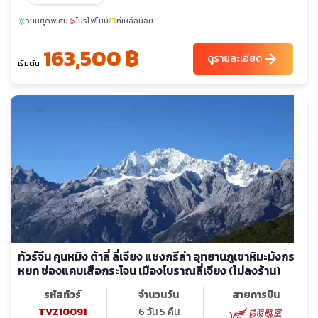
วันหยุดพิเศษ
โปรไฟไหม้
ที่เหลือน้อย
sunny
local_fire_department
confirmation_number
163,500 ฿
arrow_forward
ดูรายละเอียด
เริ่มต้น
ทัวร์จีน คุนหมิง ต้าลี่ ลี่เจียง แชงกรีล่า อุทยานภูเขาหิมะมังกร
หยก ช่องแคบเสือกระโจน เมืองโบราณลี่เจียง (ไม่ลงร้าน)
รหัสทัวร์
จำนวนวัน
สายการบิน
TVZ10091
6 วัน 5 คืน