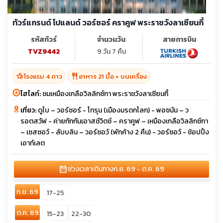
ทัวร์แกรนด์ โปแลนด์ วอร์ซอร์ คราคูฟ พระราชวังลาเซียนกี้
รหัสทัวร์
จำนวนวัน
สายการบิน
TVZ9442
9 วัน 7 คืน
hotel_class
restaurant
โรงแรม 4 ดาว
อาหาร 21 มื้อ + บนเครื่อง
ไฮไลท์:
ชมเหมืองเกลือวิลลิกซ์กา พระราชวังลาเซียนกี้
เที่ยว:
ดูไบ – วอร์ซอร์ - โทรุน (เมืองมรดกโลก) - พอซนัน – ว
รอตสวัฟ - ค่ายกักกันเอาสช์วิตช์ – คราคูฟ – เหมืองเกลือวิลลิกซ์กา
– เซสซอว์ - ลับบลิน – วอร์ซอว์ (พักค้าง 2 คืน) - วอร์ซอว์ - ช้อปปิ้ง
เอาท์เลต
calendar_month
ช่วงเวลาเดินทาง
ก.ย. 69 - ต.ค. 69
ก.ย. 69
17-25
ต.ค. 69
15-23
22-30