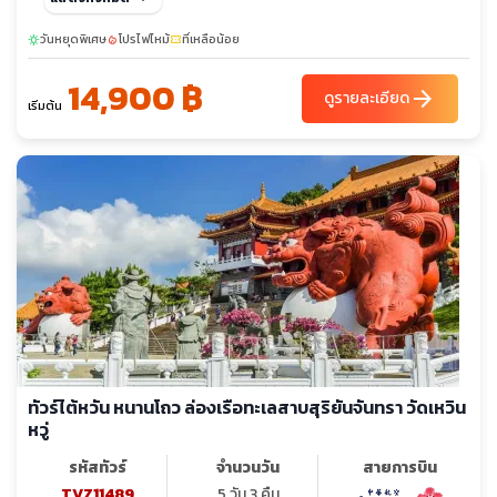
วันหยุดพิเศษ
โปรไฟไหม้
ที่เหลือน้อย
sunny
local_fire_department
confirmation_number
14,900 ฿
arrow_forward
ดูรายละเอียด
เริ่มต้น
ทัวร์ไต้หวัน หนานโถว ล่องเรือทะเลสาบสุริยันจันทรา วัดเหวิน
หวู่
รหัสทัวร์
จำนวนวัน
สายการบิน
TVZ11489
5 วัน 3 คืน