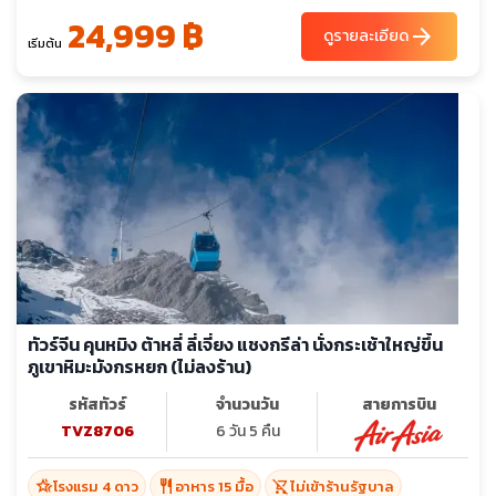
24,999 ฿
ม.ค. 70
13-17
20-24
27-31
arrow_forward
ดูรายละเอียด
เริ่มต้น
มี.ค. 70
10-14
17-21
24-28
ทัวร์จีน คุนหมิง ต้าหลี่ ลี่เจี่ยง แชงกรีล่า นั่งกระเช้าใหญ่ขึ้น
ภูเขาหิมะมังกรหยก (ไม่ลงร้าน)
รหัสทัวร์
จำนวนวัน
สายการบิน
TVZ8706
6 วัน 5 คืน
hotel_class
restaurant
shopping_cart_off
โรงแรม 4 ดาว
อาหาร 15 มื้อ
ไม่เข้าร้านรัฐบาล