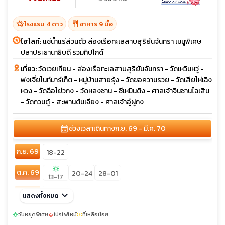
hotel_class
restaurant
โรงแรม 4 ดาว
อาหาร 9 มื้อ
ไฮไลท์:
แช่น้ำแร่ส่วนตัว ล่องเรือทะเลสาบสุริยันจันทรา เมนูพิเศษ
ปลาประธานาธิบดี รวมทิปไกด์
เที่ยว:
วัดเวยเทียน - ล่องเรือทะเลสาบสุริยันจันทรา - วัดเหวินหวู่ -
ฟงเจี่ยไนท์มาร์เก็ต - หมู่บ้านสายรุ้ง - วัดขอความรวย - วัดเสียไห่เฉิง
หวง - วัดฉือโย่วกง - วัดหลงซาน - ซีเหมินติง - ศาลเจ้าจินซานไฉเสิน
- วัดกวนตู้ - สะพานต้นเจียง - ศาลเจ้าอู๋ฝูกง
calendar_month
ช่วงเวลาเดินทาง
ก.ย. 69 - มี.ค. 70
ก.ย. 69
18-22
sunny
ต.ค. 69
20-24
28-01
13-17
พ.ย. 69
keyboard_arrow_down
18-22
แสดงทั้งหมด
ธ.ค. 69
วันหยุดพิเศษ
02-06
โปรไฟไหม้
09-13
ที่เหลือน้อย
16-20
sunny
local_fire_department
confirmation_number