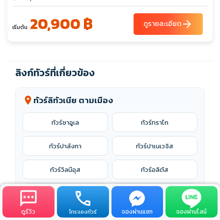
20,900 ฿
arrow_forward
ดูรายละเอียด
เริ่มต้น
ลิงก์ทัวร์ที่เกี่ยวข้อง
ทัวร์ลิทัวเนีย ตามเมือง
location_on
ทัวร์ซาอูเล
ทัวร์ทราไก
ทัวร์ปาลังกา
ทัวร์ปาเนเวจิส
ทัวร์วิลนีอุส
ทัวร์อลิตัส
ทัวร์เคานัส
ทัวร์เทลเชีย
ดูรีวิว
จองผ่านแชท
จองผ่านไลน์
โทรจองทัวร์
ทัวร์ไคลเพดา