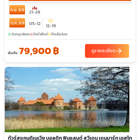
เต็ม
ก.ย. 69
21-28
confirmation_number
ต.ค. 69
05-12
12-19
วันหยุดพิเศษ
โปรไฟไหม้
ที่เหลือน้อย
sunny
local_fire_department
confirmation_number
79,900 ฿
arrow_forward
ดูรายละเอียด
เริ่มต้น
ทัวร์สแกนดิเนเวีย บอลติก ฟินแลนด์ สวีเดน เดนมาร์ก เอสโท