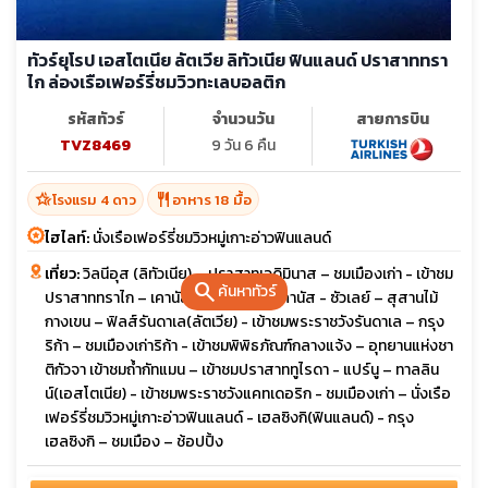
ทัวร์ยุโรป เอสโตเนีย ลัตเวีย ลิทัวเนีย ฟินแลนด์ ปราสาททรา
ไก ล่องเรือเฟอร์รี่ชมวิวทะเลบอลติก
รหัสทัวร์
จำนวนวัน
สายการบิน
TVZ8469
9 วัน 6 คืน
hotel_class
restaurant
โรงแรม 4 ดาว
อาหาร 18 มื้อ
ไฮไลท์:
นั่งเรือเฟอร์รี่ชมวิวหมู่เกาะอ่าวฟินแลนด์
เที่ยว:
วิลนีอุส (ลิทัวเนีย) – ปราสาทเจดิมินาส – ชมเมืองเก่า - เข้าชม
search
ค้นหาทัวร์
ปราสาททราไก – เคานัส – ชมปราสาทเคานัส - ซัวเลย์ – สุสานไม้
กางเขน – ฟิลส์รันดาเล(ลัตเวีย) - เข้าชมพระราชวังรันดาเล – กรุง
ริก้า – ชมเมืองเก่าริก้า - เข้าชมพิพิธภัณฑ์กลางแจ้ง – อุทยานแห่งชา
ติกัวจา เข้าชมถ้ำกัทแมน – เข้าชมปราสาททูไรดา - แปร์นู – ทาลลิน
น์(เอสโตเนีย) - เข้าชมพระราชวังแคทเดอริก - ชมเมืองเก่า – นั่งเรือ
เฟอร์รี่ชมวิวหมู่เกาะอ่าวฟินแลนด์ - เฮลซิงกิ(ฟินแลนด์) - กรุง
เฮลซิงกิ – ชมเมือง – ช้อปปิ้ง