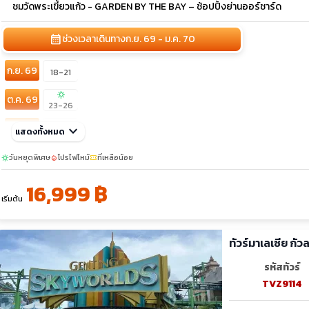
ชมวัดพระเขี้ยวแก้ว - GARDEN BY THE BAY – ช้อปปิ้งย่านออร์ชาร์ด
calendar_month
ช่วงเวลาเดินทาง
ก.ย. 69 - ม.ค. 70
ก.ย. 69
18-21
sunny
ต.ค. 69
23-26
พ.ย. 69
keyboard_arrow_down
20-23
แสดงทั้งหมด
เต็ม
ธ.ค. 69
วันหยุดพิเศษ
โปรไฟไหม้
ที่เหลือน้อย
sunny
local_fire_department
confirmation_number
30-02
31-03
10-13
16,999 ฿
เริ่มต้น
ทัวร์มาเลเซีย ก
รหัสทัวร์
TVZ9114