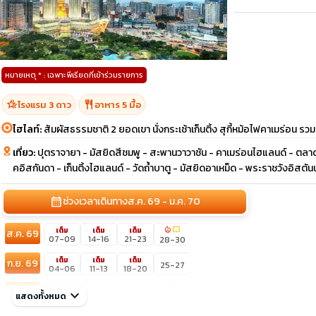
หมายเหตุ * : เฉพาะพีเรียดที่เข้าร่วมรายการ
hotel_class
restaurant
โรงแรม 3 ดาว
อาหาร 5 มื้อ
ไฮไลท์:
สัมผัสธรรมชาติ 2 ยอดเขา นั่งกระเช้าเก็นติ้ง สุกี้หม้อไฟคาเมร่อน รวมต
เที่ยว:
ปุตราจายา - มัสยิดสีชมพู - สะพานวาวาชัน - คาเมร่อนไฮแลนด์ - ตลาด
คอิสกันดา - เก็นติ้งไฮแลนด์ - วัดถ้ำบาตู - มัสยิดอาเหม็ด - พระราชวังอิสตัน
calendar_month
ช่วงเวลาเดินทาง
ส.ค. 69 - ม.ค. 70
local_fire_department
confirmation_number
เต็ม
เต็ม
เต็ม
ส.ค. 69
07-09
14-16
21-23
28-30
เต็ม
เต็ม
เต็ม
ก.ย. 69
25-27
04-06
11-13
18-20
sunny
ต.ค. 69
keyboard_arrow_down
02-04
10-12
16-18
แสดงทั้งหมด
23-25