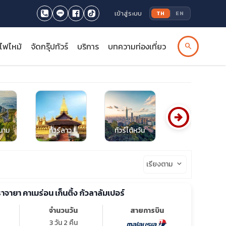
เข้าสู่ระบบ
TH
EN
รไฟไหม้
จัดกรุ๊ปทัวร์
บริการ
บทความท่องเที่ยว
search
arrow_circle_right
ดนาม
ทัวร์ลาว
ทัวร์ไต้หวัน
ทัวร์สิงคโปร์
เรียงตาม
keyboard_arrow_down
ราจายา คาเมร่อน เก็นติ้ง กัวลาลัมเปอร์
จำนวนวัน
สายการบิน
3 วัน 2 คืน