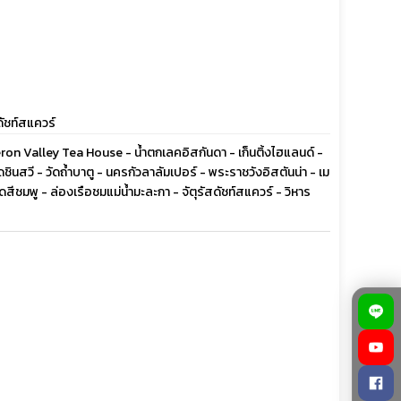
ดัชท์สแควร์
eron Valley Tea House - น้ำตกเลคอิสกันดา - เก็นติ้งไฮแลนด์ -
วี - วัดถ้ำบาตู - นครกัวลาลัมเปอร์ - พระราชวังอิสตันน่า - เม
ีชมพู - ล่องเรือชมแม่น้ำมะละกา - จัตุรัสดัชท์สแควร์ - วิหาร