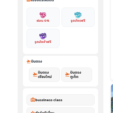
payments
โปรบัตรเครดิต
ผ่อน 0%
รูดบัตรฟรี
รูดมัดจำฟรี
flight_takeoff
บินตรง
บินตรง
บินตรง
flight_takeoff
flight_takeoff
เชียงใหม่
ภูเก็ต
business_center
bussiness class