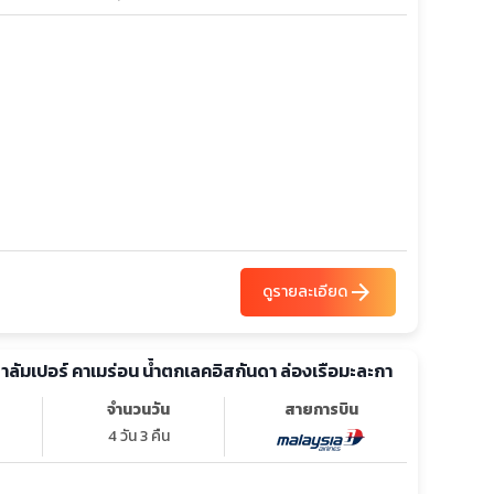
arrow_forward
ดูรายละเอียด
วลาลัมเปอร์ คาเมร่อน น้ำตกเลคอิสกันดา ล่องเรือมะละกา
จำนวนวัน
สายการบิน
4 วัน 3 คืน