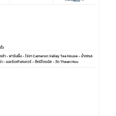
ั๋ว
เช้า - ฟาร์มผึ้ง - ไร่ชา Cameron Valley Tea House - น้ำตกเล
น่า - เมอร์เดก้าสแควร์ - ตึกปิโตรนัส - วัด Thean Hou