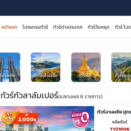
หน้าแรก
โปรแกรมทัวร์
ทัวร์ต่างประเทศ
ทัวร์วันหยุด
ทัวร์ โป
close
ร์มาเลเซีย
ทัวร์อินโดนีเซีย
ทัวร์พม่า
ทัวร์เวีย
ทัวร์กัวลาลัมเปอร์
(แสดงผล 6 รายการ)
ทัวร์มาเลเซีย ปุต
2,000
฿
รหัสทัวร์
TVZ10126