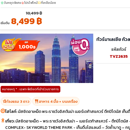
พ.ย. 69
วันหยุดพิเศษ
โปรไฟไหม้
ที่เหลือน้อย
sunny
local_fire_department
confirmation_number
06-08
13-15
20-22
27-29
10,499 ฿
sunny
sunny
sunny
ธ.ค. 69
18-20
30-01
31-02
8,499 ฿
05-07
10-12
25-27
เริ่มต้น
sunny
ม.ค. 70
01-03
ทัวร์มาเลเซีย กัว
1,000
฿
รหัสทัวร์
TVZ2635
หมายเหตุ * : เฉพาะพีเรียดที่เข้าร่วมรายการ
hotel_class
restaurant
โรงแรม 3 ดาว
อาหาร 4 มื้อ + บนเครื่อง
ไฮไลท์:
มัสยิดอาเหม็ด พระราชวังอิสตันน่า เมอร์เดก้าสแควร์ ตึกปิโตนัส เก็นต
เที่ยว:
มัสยิดอาเหม็ด – พระราชวังอิสตันน่า – เมอร์เดก้าสแควร์ - ตึกปิโตน
COMPLEX- SKYWORLD THEME PARK - เก็นติ้งไฮแลนด์ – วัดถ้ำบาตู – กรุง