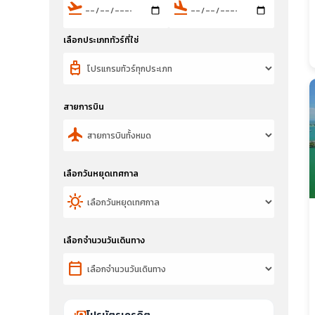
flight_takeoff
flight_land
เลือกประเภททัวร์ที่ใช่
travel_luggage_and_bags
สายการบิน
flight
เลือกวันหยุดเทศกาล
sunny
เลือกจำนวนวันเดินทาง
calendar_today