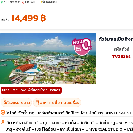
เต็ม
พ.ย. 69
วันหยุดพิเศษ
โปรไฟไหม้
ที่เหลือน้อย
sunny
local_fire_department
confirmation_number
20-23
sunny
14,499 ฿
ธ.ค. 69
04-07
29-01
30-02
31-03
10-13
เริ่มต้น
ทัวร์มาเลเซีย สิง
รหัสทัวร์
TVZ5394
หมายเหตุ * : เฉพาะพีเรียดที่เข้าร่วมรายการ
hotel_class
restaurant
โรงแรม 3 ดาว
อาหาร 6 มื้อ + บนเครื่อง
ไฮไลท์:
วัดถ้ำบาตู เมอร์เดก้าสแควร์ ตึกปิโตรนัส ยะโฮห์บารู UNIVERSAL S
เที่ยว:
กัวลาลัมเปอร์ – ปุตราจายา - เก็นติ้ง - วัดชินสวี – วัดถ้ำบาตู – พระรา
บารู - สิงคโปร์ – เมอร์ไลอ้อน – เกาะเซ็นโตซ่า – UNIVERSAL STUDIO – ม