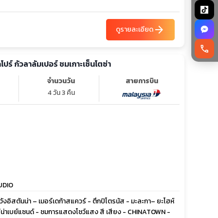
arrow_forward
ดูรายละเอียด
call
คโปร์ กัวลาลัมเปอร์ ชมเกาะเซ็นโตซ่า
จำนวนวัน
สายการบิน
4 วัน 3 คืน
TUDIO
ชวังอิสตันน่า – เมอร์เดก้าสแควร์ - ตึกปิโตรนัส - มะละกา– ยะโฮห์
ารีน่าเบย์แซนด์ - ชมการแสดงโชว์แสง สี เสียง - CHINATOWN -