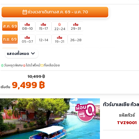
calendar_month
ช่วงเวลาเดินทาง
ส.ค. 69 - ม.ค. 70
local_fire_department
เต็ม
เต็ม
เต็ม
ส.ค. 69
08-10
15-17
29-31
22-24
เต็ม
เต็ม
ก.ย. 69
12-14
26-28
05-07
19-21
confirmation_number
เต็ม
ต.ค. 69
keyboard_arrow_down
03-05
17-19
24-26
31-02
แสดงทั้งหมด
23-25
10-12
พ.ย. 69
วันหยุดพิเศษ
โปรไฟไหม้
ที่เหลือน้อย
sunny
local_fire_department
confirmation_number
07-09
14-16
21-23
28-30
10,499 ฿
sunny
sunny
ธ.ค. 69
19-21
26-28
30-01
31-02
9,499 ฿
05-07
10-12
เริ่มต้น
ทัวร์มาเลเซีย กั
รหัสทัวร์
TVZ9001