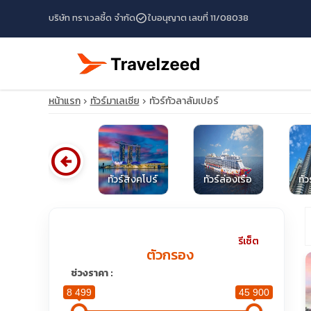
check_circle
บริษัท ทราเวลซี้ด จำกัด
ใบอนุญาต เลขที่ 11/08038
หน้าแรก
ทัวร์มาเลเซีย
ทัวร์กัวลาลัมเปอร์
arrow_circle_left
ทัวร์ไต้หวัน
ทัวร์สิงคโปร์
ทัวร์ล่องเรือ
ทัว
travel_explore
รีเซ็ต
ตัวกรอง
calendar_month
ช่วงราคา :
8 499
45 900
search