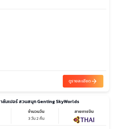
arrow_forward
ดูรายละเอียด
ัวลาลัมเปอร์ สวนสนุก Genting SkyWorlds
จำนวนวัน
สายการบิน
3 วัน 2 คืน