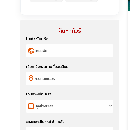
ค้นหาทัวร์
ไปเที่ยวไหนดี?
globe_location_pin
เลือกเมือง/สถานที่ยอดนิยม
location_on
เดินทางเมื่อไหร่?
calendar_month
ช่วงเวลาเดินทางไป - กลับ