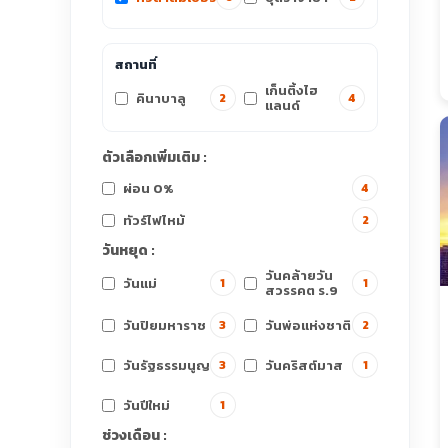
สถานที่
เก็นติ้งไฮ
คินาบาลู
2
4
แลนด์
ตัวเลือกเพิ่มเติม :
ผ่อน 0%
4
ทัวร์ไฟไหม้
2
วันหยุด :
วันคล้ายวัน
วันแม่
1
1
สวรรคต ร.9
วันปิยมหาราช
วันพ่อแห่งชาติ
3
2
วันรัฐธรรมนูญ
วันคริสต์มาส
3
1
วันปีใหม่
1
ช่วงเดือน :