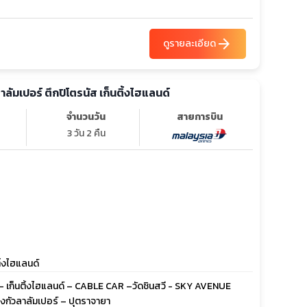
arrow_forward
ดูรายละเอียด
ลาลัมเปอร์ ตึกปิโตรนัส เก็นติ้งไฮแลนด์
จำนวนวัน
สายการบิน
3 วัน 2 คืน
ิ้งไฮแลนด์
ัส – เก็นติ้งไฮแลนด์ – CABLE CAR –วัดชินสวี - SKY AVENUE
กัวลาลัมเปอร์ – ปุตราจายา