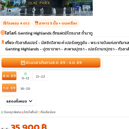
hotel_class
restaurant
โรงแรม 4 ดาว
อาหาร 5 มื้อ + บนเครื่อง
ไฮไลท์:
Genting Highlands ตึกแฝดปิโตรนาส ถ้ำบาตู
เที่ยว:
กัวลาลัมเปอร์ - มัสยิดวิลายะห์ เปอร์เซกูตูอัน - พระราชวังแห่งชาติมาเล
Genting Highlands - ปุตราจายา - สะพานปุตรา - เปอร์ดานาปุตรา - กัวลาลั
calendar_month
ช่วงเวลาเดินทาง
ส.ค. 69 - ธ.ค. 69
sunny
ส.ค. 69
21-23
11-13
ก.ย. 69
18-20
sunny
sunny
sunny
ต.ค. 69
keyboard_arrow_down
09-11
แสดงทั้งหมด
11-13
22-24
23-25
พ.ย. 69
วันหยุดพิเศษ
โปรไฟไหม้
ที่เหลือน้อย
sunny
local_fire_department
confirmation_number
06-08
13-15
35,900 ฿
ธ.ค. 69
27-27