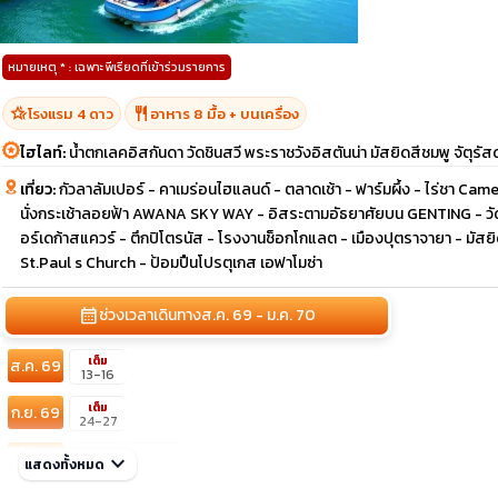
หมายเหตุ * : เฉพาะพีเรียดที่เข้าร่วมรายการ
hotel_class
restaurant
โรงแรม 4 ดาว
อาหาร 8 มื้อ + บนเครื่อง
ไฮไลท์:
น้ำตกเลคอิสกันดา วัดชินสวี พระราชวังอิสตันน่า มัสยิดสีชมพู จัตุรัส
เที่ยว:
กัวลาลัมเปอร์ - คาเมร่อนไฮแลนด์ - ตลาดเช้า - ฟาร์มผึ้ง - ไร่ชา Cam
นั่งกระเช้าลอยฟ้า AWANA SKY WAY - อิสระตามอัธยาศัยบน GENTING - วัดชินส
อร์เดก้าสแควร์ - ตึกปิโตรนัส - โรงงานช็อกโกแลต - เมืองปุตราจายา - มัสยิดส
St.Paul s Church - ป้อมปืนโปรตุเกส เอฟาโมซ่า
calendar_month
ช่วงเวลาเดินทาง
ส.ค. 69 - ม.ค. 70
เต็ม
ส.ค. 69
13-16
เต็ม
ก.ย. 69
24-27
ต.ค. 69
keyboard_arrow_down
10-13
22-25
แสดงทั้งหมด