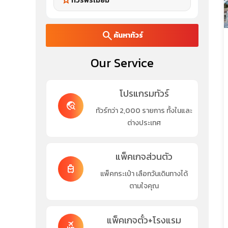
star
ทัวร์พรีเมี่ยม
search
ค้นหาทัวร์
Our Service
โปรแกรมทัวร์
travel_explore
ทัวร์กว่า 2,000 รายการ ทั้งในและ
ต่างประเทศ
แพ็คเกจส่วนตัว
travel_luggage_and_bags
แพ็คกระเป๋า เลือกวันเดินทางได้
ตามใจคุณ
แพ็คเกจตั๋ว+โรงแรม
flights_and_hotels