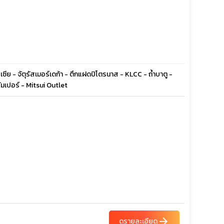
เซีย - จัตุรัสเมอร์เดก้า - ตึกแฝดปิโตรนาส - KLCC - ถ้ำบาตู -
มเปอร์ - Mitsui Outlet
arrow_forward
ดูรายละเอียด