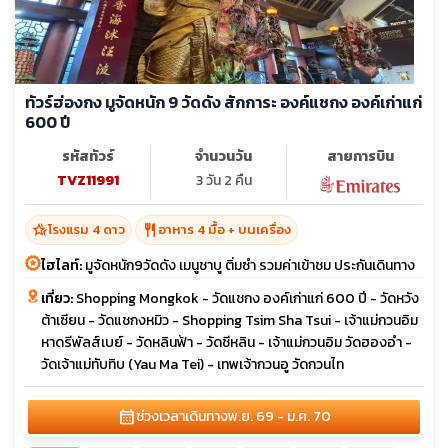
ทัวร์ฮ่องกง มูจัดหนัก 9 วัดดัง สักการะ องค์แชกง องค์เก่าแก่
600 ปี
รหัสทัวร์
จำนวนวัน
สายการบิน
TVZ11991
3 วัน 2 คืน
hotel_class
restaurant
โรงแรม 4 ดาว
อาหาร 4 มื้อ + บนเครื่อง
ไฮไลท์:
มูจัดหนัก9วัดดัง เมนูชาบู ติ่มซำ รวมค่าเข้าชม ประกันเดินทาง
เที่ยว:
Shopping Mongkok - วัดแชกง องค์เก่าแก่ 600 ปี - วัดหวัง
ต้าเซียน - วัดแชกงหมิว - Shopping Tsim Sha Tsui - เจ้าแม่กวนอิม
หาดรีพัลส์เบย์ - วัดหลินฟ้า - วัดชีหลิน - เจ้าแม่กวนอิม วัดฮองอำ -
วัดเจ้าแม่ทับทิบ (Yau Ma Tei) - เทพเจ้ากวนอู วัดกวนไท
calendar_month
ช่วงเวลาเดินทาง
พ.ย. 69 - ม.ค. 70