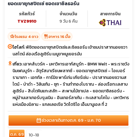
ยอดเขาซุกสปิตเซ่ ยอดเขาซิลธอร์น
รหัสทัวร์
จำนวนวัน
สายการบิน
TVZ9910
9 วัน 6 คืน
hotel_class
restaurant
โรงแรม 4 ดาว
อาหาร 16 มื้อ
ไฮไลท์:
พิชิตยอดเขาซุกสปิตเซ่และซิลธอร์น เข้าชมปราสาทนอยชวา
นสไตน์ ล่องเรือลูเซิร์น เมนูขาหมูเยอรมัน
เที่ยว:
เอาคส์บวร์ค - มหาวิหารเอาก์สบูร์ก - BMW Welt - พระราชวัง
นิมเฟนบูร์ก - จัตุรัสมาเรียนพลาทซ์ - ยอดเขาซุกสปิตเซ่ – โอเบอร์
รามาเกา - เอททัล - การ์มิช พาร์เท่น เคียร์เช่น - ปราสาทนอยชวานส
ไตน์ - ป่าดำ - วิลินเก้น - ซุก - ร้านทำทองโบราณ - ล่องเรือทะเลสาบ
ลูเซิร์น - สิงโตหินแกะสลัก – สะพานไม้ชาเปล - ยอดเขาซิลธอร์น -
หมู่บ้านเลาเทอร์บรุนเนิน - อินเทอร์ลาเก้น - ทะเลสาบโคโม - มหาวิหาร
แห่งเมืองมิลาน - แกลเลอเรีย วิตโตริโอ เอ็มมานูเอล ที่ 2
calendar_month
ช่วงเวลาเดินทาง
ต.ค. 69 - ม.ค. 70
ต.ค. 69
10-18