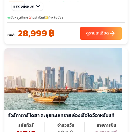
sunny
sunny
sunny
sunny
ธ.ค. 69
keyboard_arrow_down
แสดงทั้งหมด
04-08
09-13
28-01
30-03
ม.ค. 70
วันหยุดพิเศษ
15-19
โปรไฟไหม้
20-24
ที่เหลือน้อย
sunny
local_fire_department
confirmation_number
28,999 ฿
ก.พ. 70
18-22
19-23
24-28
arrow_forward
ดูรายละเอียด
เริ่มต้น
มี.ค. 70
04-08
11-15
18-22
26-30
sunny
sunny
sunny
sunny
เม.ย. 70
22-26
02-06
09-13
12-16
13-17
ทัวร์กาตาร์ โดฮา ตะลุยทะเลทราย ล่องเรือโดว์อาหรับแท้
รหัสทัวร์
จำนวนวัน
สายการบิน