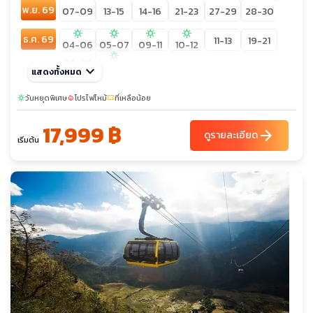
พ.ย. 69
07-09
13-15
14-16
21-23
27-29
28-30
sunny
sunny
sunny
sunny
ธ.ค. 69
11-13
19-21
04-06
05-07
09-11
10-12
sunny
26-28
30-01
keyboard_arrow_down
แสดงทั้งหมด
ม.ค. 70
02-04
วันหยุดพิเศษ
โปรไฟไหม้
ที่เหลือน้อย
sunny
local_fire_department
confirmation_number
17,999 ฿
arrow_forward
ดูรายละเอียด
เริ่มต้น