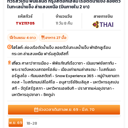
ทัวร์สวีเดน ฟินแลนด์ กรุงสตอกโฮล์ม เรือตัดน้ำแข็ง ลอยตัว
ในทะเลน้ำแข็ง ล่าแสงเหนือ (บินภายใน 2 ขา)
รหัสทัวร์
จำนวนวัน
สายการบิน
TVZ11705
11 วัน 8 คืน
hotel_class
restaurant
โรงแรม 4 ดาว
อาหาร 27 มื้อ
ไฮไลท์:
ล่องเรือตัดน้ำแข็ง ลอยตัวในทะเลน้ำแข็ง พักอิกลูเรือน
กระจก ล่าแสงเหนือ ฟาร์มสุนัขฮัสกี้
เที่ยว:
ศาลาว่าการเมือง - พิพิธภัณฑ์เรือวาซา - เนินเขาฟยัลกาทัน -
พระราชวังหลวงสตอกโฮล์ม - เมืองเก่าแกมล่าสแตน - โบสถ์เนเด
อร์ลูเลโอ - กัมเมลสตัดท์ - Snow Experience 365 - หมู่บ้านซานตา
คอส - โบสถ์เทมเปลิโอคิโอ - อนุสาวรีย์ซิเบลิอุส - มหาวิหารอุสเปน
สกี - จัตุรัสรัฐสภา - มหาวิหารเฮลซิงกิ - ปราสาทแห่งอุปซาลา -
มหาวิหารอุปซาลา - ซิคทูน่า
calendar_month
ช่วงเวลาเดินทาง
พ.ย. 69 - มี.ค. 70
พ.ย. 69
18-28