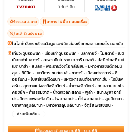
TVZ8407
8 วัน 5 คืน
hotel_class
restaurant
โรงแรม 4 ดาว
อาหาร 16 มื้อ + บนเครื่อง
shopping_cart_off
ไม่เข้าร้านรัฐบาล
ไฮไลท์:
นั่งกระเช้าชมวิวดูบรอฟนิค ล่องเรือทะเลสาบเยเซโร คอซยัค
เที่ยว:
ดูบรอฟนิค - เมืองเก่าดูบรอฟนิค - บลากายจ์ - โมสตาร์ - เขต
เมืองเก่าโมสตาร์ - สะพานหินโบราณ สตารี มอสต์ - มัสยิดโกสกี เมห์
เมด ปาซ่า - สปลิท - พระราชวังดิโอคลีเชี่ยน - มหาวิหารเซนต์ดอมนิ
อุส - ชิบีนิค - มหาวิหารเซนต์เจมส์ - ซาดาร์ - เมืองเก่าซาดาร์ - ซี
ออร์แกน - โบสถ์เซนต์โดแนท - มหาวิหารเซนต์อนาสตาเซีย - โรมันฟ
อรัม - อุทยานแห่งชาติพลิทวิทเซ่ - น้ำตกพลิทวิทเซ่ - ทะเลสาบเยเซโร
คอซยัค - ถ้ำธรรมชาติ - น้ำตกเวลิกิ สลาป - พูล่า - สนามพูล่า อารี
น่า - วิหารเทพออกัสตัส - โพสทอยน่า - ถ้ำโพสทอยน่า - ลูบลิยานา -
ปราสาทลูบลิยานา - มหาวิหารลูบบลิยานา - จัตุรัสเพรเซเรน -
สะพานมังกร - ซาเกร็บ - เมืองเก่าของกรุงซาเกร็บ - จัตุรัสบาน เยลา
อ่านเพิ่มเติม
ชิช - อาคารรัฐสภาโครเอเชีย - จัตุรัสเซนต์มาร์ค - โบสถ์เซนต์มาร์ค
- หอคอย Lotrscak - โรงละครแห่งชาติโครเอเชีย - โบสถ์เซนต์แคท
calendar_month
ช่วงเวลาเดินทาง
ก.ย. 69 - ต.ค. 69
เธอรีน