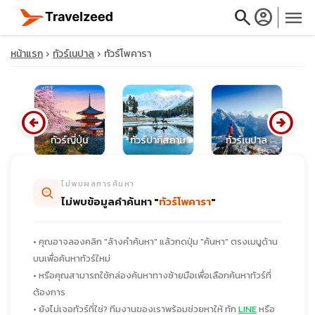
search
account_circle
menu
หน้าแรก
ทัวร์เนปาล
ทัวร์โพคารา
arrow_circle_left
arrow_circle_right
close
กา
ทัวร์ญี่ปุ่น
ทัวร์ปากีสถาน
ทัวร์เนปาล
ท
travel_explore
ไม่พบผลการค้นหา
ไม่พบข้อมูลคำค้นหา "
ทัวร์โพคารา
"
calendar_month
• คุณอาจลองคลิก "ล้างคำค้นหา" แล้วกดปุ่ม "ค้นหา" ตรงเมนูด้าน
search
บนเพื่อค้นหาทัวร์ใหม่
• หรือคุณสามารถใช้กล่องค้นหาทางซ้ายมือเพื่อเลือกค้นหาทัวร์ที่
ต้องการ
• ยังไม่เจอทัวร์ที่ใช่? ทีมงานของเราพร้อมช่วยหาให้ ทัก
LINE
หรือ