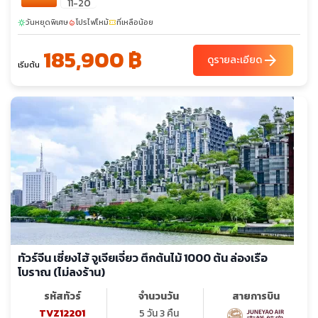
11-20
วันหยุดพิเศษ
โปรไฟไหม้
ที่เหลือน้อย
sunny
local_fire_department
confirmation_number
185,900 ฿
arrow_forward
ดูรายละเอียด
เริ่มต้น
ทัวร์จีน เซี่ยงไฮ้ จูเจียเจี่ยว ตึกต้นไม้ 1000 ต้น ล่องเรือ
โบราณ (ไม่ลงร้าน)
รหัสทัวร์
จำนวนวัน
สายการบิน
TVZ12201
5 วัน 3 คืน