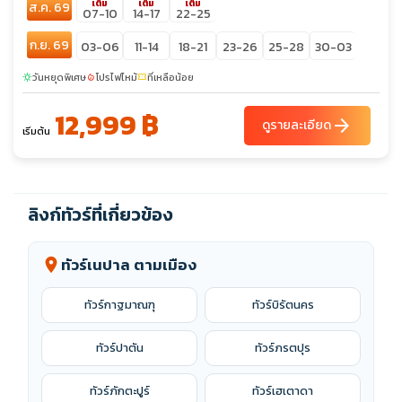
เต็ม
เต็ม
เต็ม
ส.ค. 69
07-10
14-17
22-25
ก.ย. 69
03-06
11-14
18-21
23-26
25-28
30-03
วันหยุดพิเศษ
โปรไฟไหม้
ที่เหลือน้อย
sunny
local_fire_department
confirmation_number
12,999 ฿
arrow_forward
ดูรายละเอียด
เริ่มต้น
ลิงก์ทัวร์ที่เกี่ยวข้อง
ทัวร์เนปาล ตามเมือง
location_on
ทัวร์กาฐมาณฑุ
ทัวร์บิรัตนคร
ทัวร์ปาตัน
ทัวร์ภรตปุร
ทัวร์ภักตะปูร์
ทัวร์เฮเตาดา