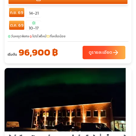
ก.ย. 69
14-21
sunny
ต.ค. 69
10-17
วันหยุดพิเศษ
โปรไฟไหม้
ที่เหลือน้อย
sunny
local_fire_department
confirmation_number
96,900 ฿
arrow_forward
ดูรายละเอียด
เริ่มต้น