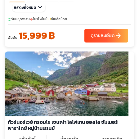
เต็ม
เต็ม
ม.ค. 70
keyboard_arrow_down
15-18
แสดงทั้งหมด
08-11
29-01
เต็ม
ก.พ. 70
วันหยุดพิเศษ
โปรไฟไหม้
ที่เหลือน้อย
sunny
local_fire_department
confirmation_number
26-01
เต็ม
เต็ม
เต็ม
15,999 ฿
มี.ค. 70
18-21
04-07
11-14
26-29
arrow_forward
ดูรายละเอียด
เริ่มต้น
ทัวร์นอร์เวย์ ทรอมโซ เซนญ่า โลโฟเทน ออสโล ซัมเมอร์
พาราไดซ์ หมู่บ้านเรเนย์
รหัสทัวร์
จำนวนวัน
สายการบิน