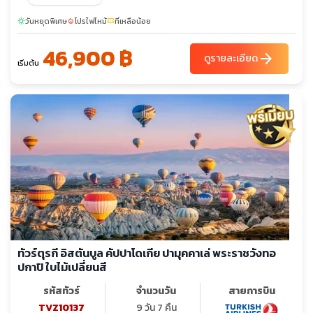
sunny
sunny
ธ.ค. 69
วันหยุดพิเศษ
โปรไฟไหม้
ที่เหลือน้อย
sunny
local_fire_department
confirmation_number
04-08
31-04
46,900 ฿
arrow_forward
ดูรายละเอียด
เริ่มต้น
ทัวร์ตุรกี อิสตันบูล คัปปาโดเกีย ปามุคคาเล่ พระราชวังทอ
ปกาปิ ใบไม้เปลี่ยนสี
รหัสทัวร์
จำนวนวัน
สายการบิน
TVZ10137
9 วัน 7 คืน