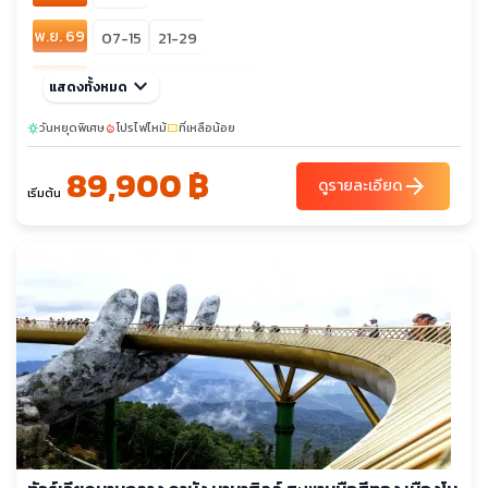
พ.ย. 69
07-15
21-29
ธ.ค. 69
keyboard_arrow_down
01-09
26-03
30-07
แสดงทั้งหมด
วันหยุดพิเศษ
โปรไฟไหม้
ที่เหลือน้อย
sunny
local_fire_department
confirmation_number
89,900 ฿
arrow_forward
ดูรายละเอียด
เริ่มต้น