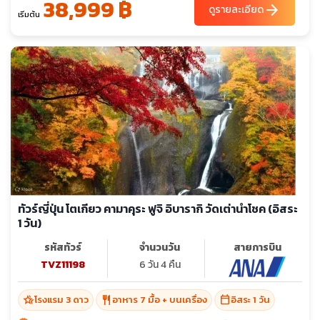
38,999 ฿
arrow_forward
ดูรายละเอียด
เริ่มต้น
ทัวร์ญี่ปุ่น โตเกียว คามาคุระ ฟูจิ อิบารากิ วัดเต่านำโชค (อิสระ
1 วัน)
รหัสทัวร์
จำนวนวัน
สายการบิน
TVZ11198
6 วัน 4 คืน
hotel_class
restaurant
calendar_today
โรงแรม 3 ดาว
อาหาร 7 มื้อ + บนเครื่อง
อิสระ 1 วัน