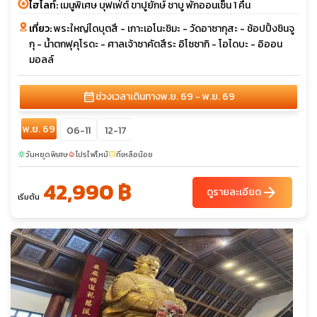
ไฮไลท์:
เมนูพิเศษ บุฟเฟ่ต์ ขาปูยักษ์ ชาบู พักออนเซ็น 1 คืน
เที่ยว:
พระใหญ่ไดบุตสึ - เกาะเอโนะชิมะ - วัดอาซากุสะ - ช้อปปิ้งชินจู
กุ - น้ำตกฟุคุโรดะ - ศาลเจ้าซาคัตสึระ อิโซซากิ - โอไดบะ - อิออน
มอลล์
calendar_month
ช่วงเวลาเดินทาง
พ.ย. 69 - พ.ย. 69
พ.ย. 69
06-11
12-17
วันหยุดพิเศษ
โปรไฟไหม้
ที่เหลือน้อย
sunny
local_fire_department
confirmation_number
42,990 ฿
arrow_forward
ดูรายละเอียด
เริ่มต้น