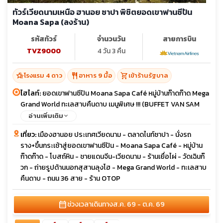
ทัวร์เวียดนามเหนือ ฮานอย ซาปา พิชิตยอดเขาฟานซีปัน
Moana Sapa (ลงร้าน)
รหัสทัวร์
จำนวนวัน
สายการบิน
TVZ9000
4 วัน 3 คืน
hotel_class
restaurant
shopping_cart
โรงแรม 4 ดาว
อาหาร 9 มื้อ
เข้าร้านรัฐบาล
ไฮไลท์:
ยอดเขาฟานซีปัน Moana Sapa Café หมู่บ้านก๊าดก๊าด Mega
Grand World ทะเลสาบคืนดาบ เมนูพิเศษ !!! (BUFFET VAN SAM
FANXIPAN & SALMON HOTPOT)
อ่านเพิ่มเติม
เที่ยว:
เมืองฮานอย ประเทศเวียดนาม - ตลาดไนท์ซาปา - นั่งรถ
ราง+ขึ้นกระเช้าสู่ยอดเขาฟานซีปัน - Moana Sapa Café - หมู่บ้าน
ก๊าดก๊าด - โบสถ์หิน - ชายแดนจีน-เวียดนาม - ร้านเยื่อไผ่ - วัดเฉินก๊
วก - ถ่ายรูปด้านนอกสุสานลุงโฮ - Mega Grand World - ทะเลสาบ
คืนดาบ - ถนน 36 สาย - ร้าน OTOP
calendar_month
ช่วงเวลาเดินทาง
ส.ค. 69 - ต.ค. 69