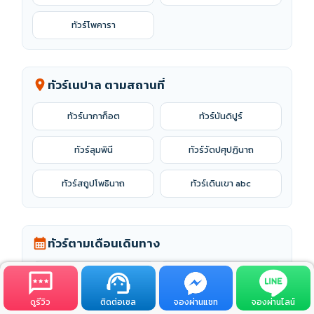
ทัวร์โพคารา
ทัวร์เนปาล ตามสถานที่
location_on
ทัวร์นากาก็อต
ทัวร์บันดิปูร์
ทัวร์ลุมพินี
ทัวร์วัดปศุปฏินาถ
ทัวร์สถูปโพธินาถ
ทัวร์เดินเขา abc
ทัวร์ตามเดือนเดินทาง
calendar_month
ทัวร์โพคารา สิงหาคม 2569
ทัวร์โพคารา กันยายน 2569
ดูรีวิว
ติดต่อเซล
จองผ่านแชท
จองผ่านไลน์
ทัวร์โพคารา พฤศจิกายน
ทัวร์โพคารา ตุลาคม 2569