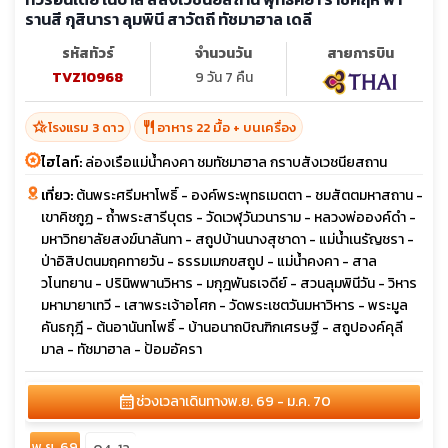
รานสี กุสินารา ลุมพินี สาวัตถี ทัชมาฮาล เดลี
รหัสทัวร์
จำนวนวัน
สายการบิน
TVZ10968
9 วัน 7 คืน
hotel_class
restaurant
โรงแรม 3 ดาว
อาหาร 22 มื้อ + บนเครื่อง
ไฮไลท์:
ล่องเรือแม่น้ำคงคา ชมทัชมาฮาล กราบสังเวชนียสถาน
เที่ยว:
ต้นพระศรีมหาโพธิ์ - องค์พระพุทธเมตตา - ชมสัตตมหาสถาน -
เขาคิชกูฏ - ถ้ำพระสารีบุตร - วัดเวฬุวันวนาราม - หลวงพ่อองค์ดำ -
มหาวิทยาลัยสงฆ์นาลันทา - สถูปบ้านนางสุชาดา - แม่น้ำเนรัญชรา -
ป่าอิสิปตนมฤคทายวัน - ธรรมเมกขสถูป - แม่น้ำคงคา - สาล
วโนทยาน - ปรินิพพานวิหาร - มกุฎพันธเจดีย์ - สวนลุมพินีวัน - วิหาร
มหามายาเทวี - เสาพระเจ้าอโศก - วัดพระเชตวันมหาวิหาร - พระมูล
คันธกุฎี - ต้นอานันทโพธิ์ - บ้านอนาถบิณฑิกเศรษฐี - สถูปองค์คุลี
มาล - ทัชมาฮาล - ป้อมอัครา
calendar_month
ช่วงเวลาเดินทาง
พ.ย. 69 - ม.ค. 70
พ.ย. 69