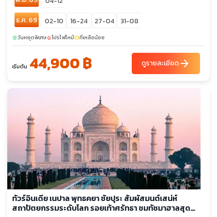
04-12
ธ.ค. 69
02-10
16-24
27-04
31-08
วันหยุดพิเศษ
โปรไฟไหม้
ที่เหลือน้อย
sunny
local_fire_department
confirmation_number
44,900 ฿
arrow_forward
ดูรายละเอียด
เริ่มต้น
ทัวร์อินเดีย เนปาล พุทธคยา ชัยปุระ สัมผัสมนต์เสน่ห์
สถาปัตยกรรมระดับโลก รอยเท้าศรัทธา ชมทัชมาฮาลสุด