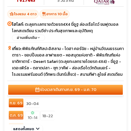
TVZ7443
5 วัน 3 คืน
hotel_class
restaurant
โรงแรม 4 ดาว
อาหาร 10 มื้อ
ไฮไลท์:
ตะลุยทะเลทรายด้วยรถ4X4 ขี่อูฐ ล่องเรือโดว์ ชมฟุตบอล
โลกสเตเดียม รวมวีซ่า ประกันสุขภาพและอุบัติเหตุ
อ่านเพิ่มเติม
เที่ยว:
พิพิธภัณฑ์ศิลปะอิสลาม - โดฮา คอร์นิช - หมู่บ้านวัฒนธรรมคา
ตารา - ชอปปิ้งมอล ลาฟาแยต - หอสมุดแห่งชาติ - พิพิธภัณฑ์แห่ง
ชาติกาตาร์ - Desert Safari (ตะลุยทะเลทรายโดยรถ 4X4) - ขี่อูฐ -
เดอะเพิร์ล - ตลาดปลา - ซุก วาคีฟ - ล่องเรือโดว์กดินเนอร์ -
โรงแรมแฟร์มอนต์ (ตึกพระจันทร์เสี้ยว) - สนามกีฬา ลูไซล์ สเตเดียม
calendar_month
ช่วงเวลาเดินทาง
ก.ย. 69 - ม.ค. 70
ก.ย. 69
30-04
sunny
ต.ค. 69
18-22
10-14
พ.ย. 69
keyboard_arrow_down
13-17
แสดงทั้งหมด