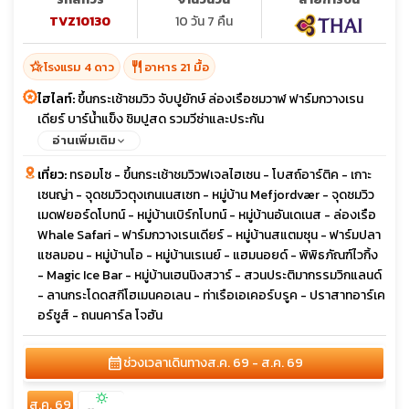
TVZ10130
10 วัน 7 คืน
hotel_class
restaurant
โรงแรม 4 ดาว
อาหาร 21 มื้อ
ไฮไลท์:
ขึ้นกระเช้าชมวิว จับปูยักษ์ ล่องเรือชมวาฬ ฟาร์มกวางเรน
เดียร์ บาร์น้ำแข็ง ชิมปูสด รวมวีซ่าและประกัน
อ่านเพิ่มเติม
เที่ยว:
ทรอมโซ - ขึ้นกระเช้าชมวิวฟเจลไฮเซน - โบสถ์อาร์ติค - เกาะ
เซนญ่า - จุดชมวิวตุงเกนเนสเซท - หมู่บ้าน Mefjordvær - จุดชมวิว
เมดฟยอร์ดโบทน์ - หมู่บ้านเบิร์กโบทน์ - หมู่บ้านอันเดเนส - ล่องเรือ
Whale Safari - ฟาร์มกวางเรนเดียร์ - หมู่บ้านสแตมซุน - ฟาร์มปลา
แซลมอน - หมู่บ้านโอ - หมู่บ้านเรเนย์ - แฮมนอยด์ - พิพิธภัณฑ์ไวกิ้ง
- Magic Ice Bar - หมู่บ้านเฮนนิงสวาร์ - สวนประติมากรรมวิกแลนด์
- ลานกระโดดสกีโฮเมนคอเลน - ท่าเรือเอเคอร์บรูค - ปราสาทอาร์เค
อร์ชูส์ - ถนนคาร์ล โจฮัน
calendar_month
ช่วงเวลาเดินทาง
ส.ค. 69 - ส.ค. 69
sunny
ส.ค. 69