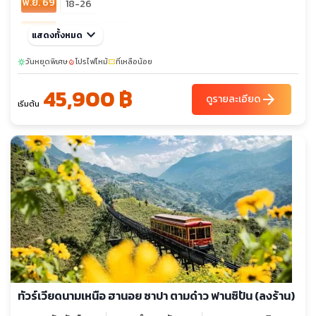
พ.ย. 69
18-26
ธ.ค. 69
keyboard_arrow_down
09-17
29-06
แสดงทั้งหมด
วันหยุดพิเศษ
โปรไฟไหม้
ที่เหลือน้อย
sunny
local_fire_department
confirmation_number
45,900 ฿
arrow_forward
ดูรายละเอียด
เริ่มต้น
ทัวร์เวียดนามเหนือ ฮานอย ซาปา ตามด๋าว ฟานซิปัน (ลงร้าน)