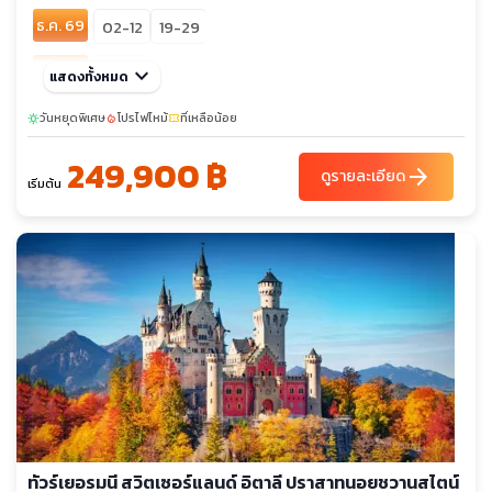
ธ.ค. 69
02-12
19-29
ม.ค. 70
keyboard_arrow_down
21-31
แสดงทั้งหมด
ก.พ. 70
วันหยุดพิเศษ
18-28
โปรไฟไหม้
ที่เหลือน้อย
sunny
local_fire_department
confirmation_number
sunny
249,900 ฿
มี.ค. 70
21-31
arrow_forward
03-13
ดูรายละเอียด
เริ่มต้น
ทัวร์เยอรมนี สวิตเซอร์แลนด์ อิตาลี ปราสาทนอยชวานสไตน์