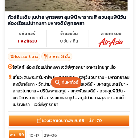
ทัวร์อินเดีย เนปาล พุทธคยา ลุมพินี พาราณสี สวนลุมพินีวัน
ล่องเรือแม่น้ำคงคา มหาเจดีย์พุทธคยา
รหัสทัวร์
จำนวนวัน
สายการบิน
TVZ11633
8 วัน 7 คืน
hotel_class
restaurant
โรงแรม 3 ดาว
อาหาร 21 มื้อ
ไฮไลท์:
ล่องเรือแม่น้ำคงคา เจดีย์พุทธคยา อาหารไทยทุกเมื้อ
เที่ยว:
ต้นพระศรีมหาโพธิ์ - เขาคิชกูฎ - เวฬุวัน วนาราม - มหาวิทยาลัย
search
ค้นหาทัวร์
สงฆ์นาลันทา - วัดป่ามหาวัน - สถูปปาวาลเจดีย์ - มหาสถูปเกสรียา -
สาลวโนทยาน - ปรินิพพานสถูป - มกุฏพันธเจดีย์ - สวนลุมพินีวัน -
มหาวิหารมายาเทวี - ธรรมเมกขสถูป - สถูปบ้านนางสุชาดา - แม่น้ำ
เนรัญชรา - เจดีย์พุทธคยา
calendar_month
ช่วงเวลาเดินทาง
พ.ย. 69 - มี.ค. 70
พ.ย. 69
10-17
29-06