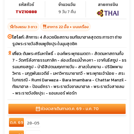
ตระการตา
รหัสทัวร์
จำนวนวัน
สายการบิน
TVZ10888
9 วัน 7 คืน
hotel_class
restaurant
โรงแรม 3 ดาว
อาหาร 22 มื้อ + บนเครื่อง
ไฮไลท์:
สักการะ 4 สังเวชนียสถาน ชมทัชมาฮาลสุดตระการตา ถ่าย
รูปพระราชวังสีชมพูชัยปุระในมุมสุดชิค
เที่ยว:
ต้นพระศรีมหาโพธิ์ - องค์พระพุทธเมตตา - สัตตมหาสถานทั้ง
7 - วัดศรีลังกาธรรมกาลิก - ล่องเรือแม่น้ำคงคา - เจาคันธีสถูป - ธร
รมเมกขสถูป - ป่าอิสิปตนมฤคทายวัน - สาลวโนทยาน - ปรินิพพาน
วิหาร - มกุฏพันธเจดีย์ - มหาวิหารมายาเทวี - พระพุทธเจ้าน้อย - สระ
โบกขรณี - Rumi Darwaza - Bara Imambara - Chattar Manzil -
ทัชมาฮาล - ป้อมอัครา - พระราชวังชาลมาฮาล - พระราชวังสายลม
- พระราชวังชัยปุระ - แอมเบอร์ ฟอร์ท
calendar_month
ช่วงเวลาเดินทาง
ต.ค. 69 - ม.ค. 70
ต.ค. 69
28-05