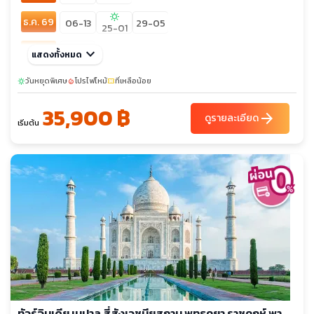
sunny
ธ.ค. 69
06-13
29-05
25-01
ม.ค. 70
keyboard_arrow_down
22-29
แสดงทั้งหมด
มี.ค. 70
วันหยุดพิเศษ
19-26
โปรไฟไหม้
ที่เหลือน้อย
sunny
local_fire_department
confirmation_number
35,900 ฿
arrow_forward
ดูรายละเอียด
เริ่มต้น
ทัวร์อินเดีย เนปาล สี่สังเวชนียสถาน พุทธคยา ราชคฤห์ พา