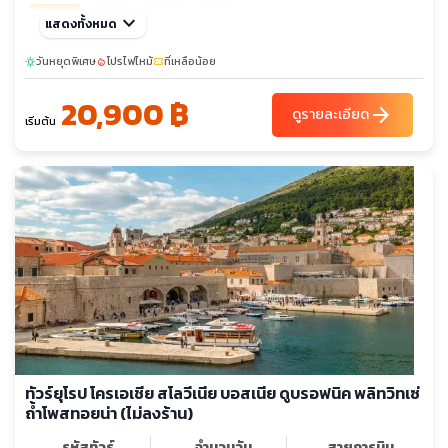
เต็ม
เต็ม
ต.ค. 69
keyboard_arrow_down
09-13
แสดงทั้งหมด
10-14
22-26
วันหยุดพิเศษ
โปรไฟไหม้
ที่เหลือน้อย
sunny
local_fire_department
confirmation_number
20,900 ฿
arrow_forward
ดูรายละเอียด
เริ่มต้น
ทัวร์ยุโรป โครเอเชีย สโลวีเนีย บอสเนีย ดูบรอฟนิค พลิทวิทเซ่
ถ้ำโพสทอยน่า (ไม่ลงร้าน)
รหัสทัวร์
จำนวนวัน
สายการบิน