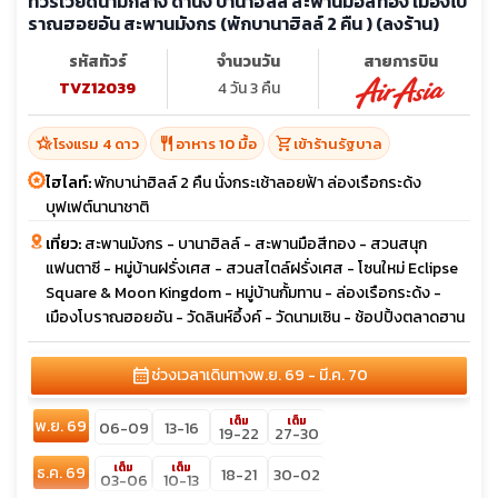
ทัวร์เวียดนามกลาง ดานัง บานาฮิลล์ สะพานมือสีทอง เมืองโบ
ราณฮอยอัน สะพานมังกร (พักบานาฮิลล์ 2 คืน ) (ลงร้าน)
รหัสทัวร์
จำนวนวัน
สายการบิน
TVZ12039
4 วัน 3 คืน
hotel_class
restaurant
shopping_cart
โรงแรม 4 ดาว
อาหาร 10 มื้อ
เข้าร้านรัฐบาล
ไฮไลท์:
พักบาน่าฮิลล์ 2 คืน นั่งกระเช้าลอยฟ้า ล่องเรือกระด้ง
บุฟเฟต์นานาชาติ
เที่ยว:
สะพานมังกร - บานาฮิลล์ - สะพานมือสีทอง - สวนสนุก
แฟนตาซี - หมู่บ้านฝรั่งเศส - สวนสไตล์ฝรั่งเศส - โซนใหม่ Eclipse
Square & Moon Kingdom - หมู่บ้านกั้มทาน - ล่องเรือกระด้ง -
เมืองโบราณฮอยอัน - วัดลินห์อึ้งค์ - วัดนามเซิน - ช้อปปิ้งตลาดฮาน
calendar_month
ช่วงเวลาเดินทาง
พ.ย. 69 - มี.ค. 70
เต็ม
เต็ม
พ.ย. 69
06-09
13-16
19-22
27-30
เต็ม
เต็ม
ธ.ค. 69
18-21
30-02
03-06
10-13