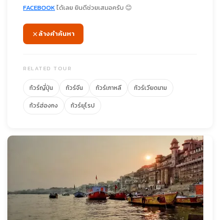
FACEBOOK
ได้เลย ยินดีช่วยเสมอครับ 😊
ล้างคำค้นหา
RELATED TOUR
ทัวร์ญี่ปุ่น
ทัวร์จีน
ทัวร์เกาหลี
ทัวร์เวียดนาม
ทัวร์ฮ่องกง
ทัวร์ยุโรป