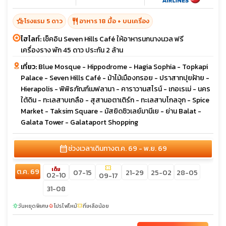
hotel_class
restaurant
โรงแรม 5 ดาว
อาหาร 18 มื้อ + บนเครื่อง
ไฮไลท์:
เช็คอิน Seven Hills Café ให้อาหารนกนางนวล ฟรี
เครื่องราง พัก 45 ดาว ประกัน 2 ล้าน
เที่ยว:
Blue Mosque - Hippodrome - Hagia Sophia - Topkapi
Palace - Seven Hills Café - ม้าไม้เมืองทรอย - ปราสาทปุยฝ้าย -
Hierapolis - พิพิธภัณฑ์เมฟลานา - คาราวานสไรน์ - เกอเรเม่ - นคร
ใต้ดิน - ทะเลสาบเกลือ - สุสานอตาเติร์ก - ทะเลสาบโกลจุก - Spice
Market - Taksim Square - มัสยิดซิวเลย์มานีเย - ย่าน Balat -
Galata Tower - Galataport Shopping
calendar_month
ช่วงเวลาเดินทาง
ต.ค. 69 - พ.ย. 69
confirmation_number
เต็ม
ต.ค. 69
07-15
21-29
25-02
28-05
02-10
09-17
31-08
วันหยุดพิเศษ
โปรไฟไหม้
ที่เหลือน้อย
sunny
local_fire_department
confirmation_number