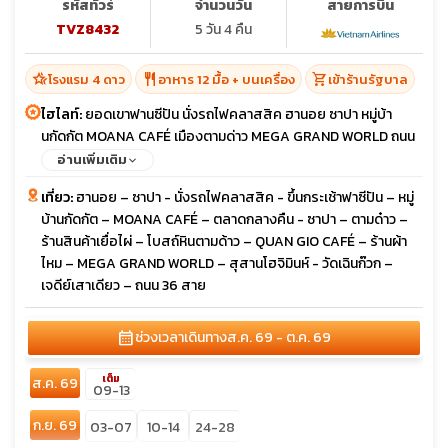
รหัสทัวร์
จำนวนวัน
สายการบิน
TVZ8432
5 วัน 4 คืน
hotel_class
restaurant
shopping_cart
โรงแรม 4 ดาว
อาหาร 12 มื้อ + บนเครื่อง
เข้าร้านรัฐบาล
ไฮไลท์:
ยอดเขาฟานซีปัน นั่งรถไฟคลาสสิค ฮานอย ซาปา หมู่บ้า
นกัดกัต MOANA CAFÉ เมืองตามด่าว MEGA GRAND WORLD ถนน
36 สาย สุสานโฮจิมินห์ วัดเฉินก๊วก
อ่านเพิ่มเติม
เที่ยว:
ฮานอย – ซาปา - นั่งรถไฟคลาสสิค - ขึ้นกระเช้าฟาซีปัน – หมู่
บ้านกัดกัต – MOANA CAFÉ – ตลาดกลางคืน - ซาปา – ตามด๋าว –
ร้านสินค้าเยื่อไผ่ – โบสถ์หินตามด้าว – QUAN GIO CAFÉ – ร้านผ้า
ไหม – MEGA GRAND WORLD – สุสานโฮจิมินห์ - วัดเฉินก๊วก –
เจดีย์เสาเดียว – ถนน 36 สาย
calendar_month
ช่วงเวลาเดินทาง
ส.ค. 69 - ต.ค. 69
เต็ม
ส.ค. 69
09-13
ก.ย. 69
03-07
10-14
24-28