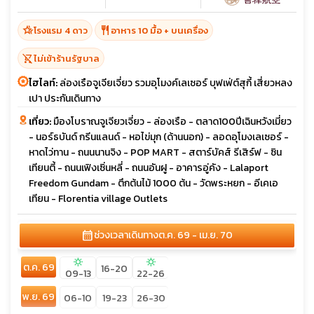
hotel_class
restaurant
โรงแรม 4 ดาว
อาหาร 10 มื้อ + บนเครื่อง
shopping_cart_off
ไม่เข้าร้านรัฐบาล
ไฮไลท์:
ล่องเรือจูเจียเจี่ยว รวมอุโมงค์เลเซอร์ บุฟเฟ่ต์สุกี้ เสี่ยวหลง
เปา ประกันเดินทาง
เที่ยว:
มืองโบราณจูเจียวเจี่ยว - ล่องเรือ - ตลาด100ปีเฉินหวังเมี่ยว
- นอร์ธบันด์ กรีนแลนด์ - หอไข่มุก (ด้านนอก) - ลอดอุโมงเลเซอร์ -
หาดไว่ทาน - ถนนนานจิง - POP MART - สตาร์บัคส์ รีเสิร์ฟ - ซิน
เทียนตี้ - ถนนเฟิงเซิ่นหลี่ - ถนนอันฝู - อาคารอู่คัง - Lalaport
Freedom Gundam - ตึกต้นไม้ 1000 ต้น - วัดพระหยก - อีเคเอ
เทียน - Florentia village Outlets
calendar_month
ช่วงเวลาเดินทาง
ต.ค. 69 - เม.ย. 70
sunny
sunny
ต.ค. 69
16-20
09-13
22-26
พ.ย. 69
06-10
19-23
26-30