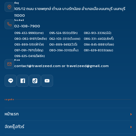
ที่อยู่
105/12 ถนน ราชพฤกษ์ ตำบล บางรักน้อย อำเภอเมืองนนทบุรี นนทบุรี
11000
โทรศัพท์
02-108-7900
099-432-9990
(อาย)
095-524-5513
(เติร์ก)
082-913-3336
(นินิ)
080-082-9197
(รัสเซีย)
062-103-3313
(ใบเตย)
086-331-4402
(ลัคกี้)
093-889-5151
(ฟ้าใส)
061-889-9492
(วิววี่)
094-845-8881
(ก้อย)
097-091-7971
(โจริญ)
080-394-3310
(เก็บ)
081-639-8333
(แอม)
099-635-0416
(โฟล์ค)
อีเมล
contact@travelzeed.com
or
travelzeed@gmail.com
เมนูหลัก
หน้าแรก
จัดกรุ๊ปทัวร์