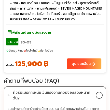
- เพจ - แอนเทลโลป แคนยอน - โมนูเมนต์ วัลเลย์ - จุดฟอร์เรสต์
กัมพ์ - ลาส เวกัส - ย่านแฟร์มอนต์ - SEVEN MAGIC MOUNTAINS
- ลอส แองเจลิส - ไชนีส เธียร์เตอร์ - ฮอลลีวูด วอล์ก ออฟ เฟม -
เบเวอร์รี่ ฮิลล์ - กริฟฟินพาร์ค - แซนตา มอนิกา
event_available
พีเรียดเดินทาง วันแรงงาน
เม.ย. 70
30-09
วันหยุดพิเศษ
โปรไฟไหม้
ที่เหลือน้อย
sunny
local_fire_department
confirmation_number
125,900 ฿
arrow_forward
ดูรายละเอียด
เริ่มต้น
คำถามที่พบบ่อย (FAQ)
ทัวร์อเมริกาเหนือ วันแรงงานควรจองล่วงหน้ากี่
01
วัน?
แนะนำจองล่วงหน้าอย่างน้อย 30-60 วัน โดยเฉพาะช่วงวันหยุดยาว