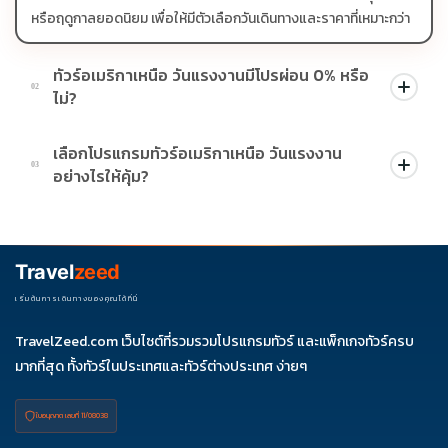
หรือฤดูกาลยอดนิยม เพื่อให้มีตัวเลือกวันเดินทางและราคาที่เหมาะกว่า
ทัวร์อเมริกาเหนือ วันแรงงานมีโปรผ่อน 0% หรือ
02
ไม่?
บางโปรแกรมมีโปรผ่อน 0% หรือโปรโมชั่นบัตรเครดิตตามเงื่อนไขที่
เลือกโปรแกรมทัวร์อเมริกาเหนือ วันแรงงาน
บริษัทกำหนด สามารถดูสัญลักษณ์โปรโมชั่นในรายการทัวร์แต่ละ
03
อย่างไรให้คุ้ม?
รายการได้
ควรดูจำนวนวัน ไฮไลต์ที่รวมจริง โรงแรม สายการบิน มื้ออาหาร และ
ช่วงราคา ไม่ควรเทียบจากราคาต่ำสุดเพียงอย่างเดียว
Travel
zeed
เริ่มต้นการเดินทางของคุณได้ที่นี่
TravelZeed.com เว็บไซต์ที่รวมรวมโปรแกรมทัวร์ และแพ็กเกจทัวร์ครบ
มากที่สุด ทั้งทัวร์ในประเทศและทัวร์ต่างประเทศ ง่ายๆ
ใบอนุญาต เลขที่ 11/08038