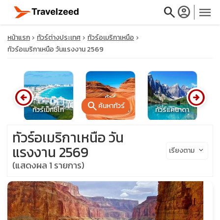
search
account_circle
menu
หน้าแรก
ทัวร์ต่างประเทศ
ทัวร์อเมริกาเหนือ
ทัวร์อเมริกาเหนือ วันแรงงาน 2569
close
arrow_circle_left
arrow_circle_right
ทัวร์
search
ค้นหาทัวร์
ทัวร์เม็กซิโก
สหรัฐอเมริกา
ทัวร์แคนาดา
ทั
travel_explore
ทัวร์อเมริกาเหนือ วัน
calendar_month
แรงงาน 2569
เรียงตาม
keyboard_arrow_down
(แสดงผล 1 รายการ)
search