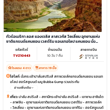
ทัวร์อเมริกา ลอส แองเจลิส ลาสเวกัส วิลเลี่ยม อุทยานแห่ง
ชาติแกรนด์แคนยอน เวสต์ริม แอนเทอโลป แคนยอน นั่ง
กระเช้าหมุนเขาซาน ฮาซินโต
รหัสทัวร์
จำนวนวัน
สายการบิน
TVZ10443
10 วัน 7 คืน
hotel_class
restaurant
โรงแรม 4 ดาว
อาหาร 19 มื้อ
ไฮไลท์:
นั่งกระเช้าปาล์มสปริงส์ สกายวอล์คแกรนด์แคนยอน แอนเท
อโลป ฮอร์สชูเบนด์ เมนู Bubba Gump รวมประกัน
อ่านเพิ่มเติม
เที่ยว:
ปาล์ม สปริงส์ - สถานีกระเช้าปาล์ม สปริงส์ - เขาซาน ฮาซินโต
- ลาฟลิน - อุทยานแห่งชาติแกรนด์แคนยอน เวสต์ริม - สกายวอล์ค
- วิลเลี่ยม - อุทยานแห่งชาติแกรนด์แคนยอน เซาท์ริม - ฮอร์สชูเบนด์