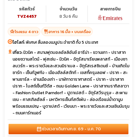
รหัสทัวร์
จำนวนวัน
สายการบิน
TVZ4457
8 วัน 6 คืน
hotel_class
restaurant
โรงแรม 4 ดาว
อาหาร 16 มื้อ + บนเครื่อง
ไฮไลท์:
พิเศษ! ลิ้มลองเมนูประจำชาติ ทั้ง 5 ประเทศ
เที่ยว:
มิวนิค - สนามฟุตบอลอัลลิอันซ์ อารีน่า - ชวานเกา - ปราสาท
นอยชวานสไตน์ - ฟุสเซ่น - มิวนิค - จัตุรัสมาเรียนพลาสท์ - เมืองซา
ลบวร์ก - พระราชวังและสวนมิราเบล - จัตุรัสเรสซิเดนซ์ - บ้านเกิดโม
ซาร์ท - เซ็นท์วูฟกัง - เมืองฮัลล์สตัทท์ - เชสกี้ครุมลอฟ - ปราก - สะ
พานชาร์ล - ย่านเมืองเก่า - นาฬิกาดาราศาสตร์ - ปราก - ปราสาท
ปราก - โบสถ์เซ็นท์วีตัส - ถนน Golden Lane - ปราสาทบราทิสลาวา
- Fashion Outlet Parndorf - ปูดาเปสต์ - จัตุรัสวีรบุรุษ - สะพาน
เชน - คาสเทิลฮัลล์ - มหาวิหารเซ็นท์สตีเฟ่น - ล่องเรือแม่น้ำดานูบ
พร้อมแชมเปญ - บูดาเปสต์ - เวียนนา - พระราชวังและสวนเชินน์บรุน
- ถนนคาร์ทเนอร์
calendar_month
ช่วงเวลาเดินทาง
ก.ย. 69 - ม.ค. 70