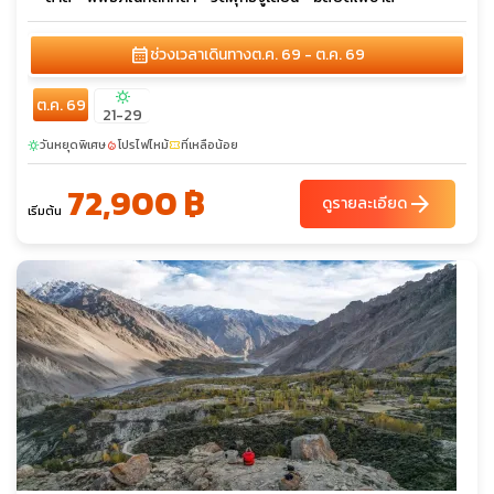
calendar_month
ช่วงเวลาเดินทาง
ต.ค. 69 - ต.ค. 69
sunny
ต.ค. 69
21-29
วันหยุดพิเศษ
โปรไฟไหม้
ที่เหลือน้อย
sunny
local_fire_department
confirmation_number
72,900 ฿
arrow_forward
ดูรายละเอียด
เริ่มต้น