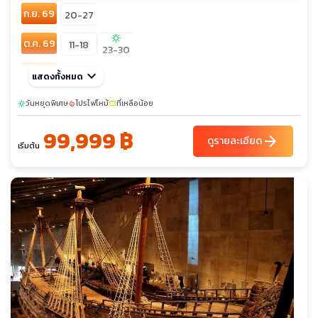
ก.ย. 69
20-27
sunny
ต.ค. 69
11-18
23-30
พ.ย. 69
keyboard_arrow_down
15-22
แสดงทั้งหมด
ธ.ค. 69
วันหยุดพิเศษ
06-13
โปรไฟไหม้
24-31
ที่เหลือน้อย
31-07
sunny
local_fire_department
confirmation_number
99,999 ฿
arrow_forward
ดูรายละเอียด
เริ่มต้น