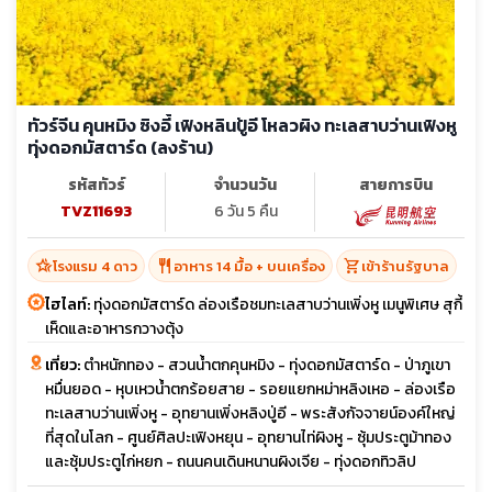
ทัวร์จีน คุนหมิง ซิงอี้ เฟิงหลินปู้อี โหลวผิง ทะเลสาบว่านเฟิงหู
ทุ่งดอกมัสตาร์ด (ลงร้าน)
รหัสทัวร์
จำนวนวัน
สายการบิน
TVZ11693
6 วัน 5 คืน
hotel_class
restaurant
shopping_cart
โรงแรม 4 ดาว
อาหาร 14 มื้อ + บนเครื่อง
เข้าร้านรัฐบาล
ไฮไลท์:
ทุ่งดอกมัสตาร์ด ล่องเรือชมทะเลสาบว่านเพิ่งหู เมนูพิเศษ สุกี้
เห็ดและอาหารกวางตุ้ง
เที่ยว:
ตำหนักทอง - สวนน้ำตกคุนหมิง - ทุ่งดอกมัสตาร์ด - ป่าภูเขา
หมื่นยอด - หุบเหวน้ำตกร้อยสาย - รอยแยกหม่าหลิงเหอ - ล่องเรือ
ทะเลสาบว่านเพิ่งหู - อุทยานเพิ่งหลิงปู่อี - พระสังกัจจายน์องค์ใหญ่
ที่สุดในโลก - ศูนย์ศิลปะเฟิงหยุน - อุทยานไท่ผิงหู - ซุ้มประตูม้าทอง
และซุ้มประตูไก่หยก - ถนนคนเดินหนานผิงเจีย - ทุ่งดอกทิวลิป