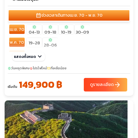
calendar_month
ช่วงเวลาเดินทาง
เม.ย. 70 - พ.ย. 70
sunny
sunny
sunny
sunny
เม.ย. 70
04-13
09-18
10-19
30-09
sunny
พ.ค. 70
19-28
28-06
มิ.ย. 70
keyboard_arrow_down
18-27
แสดงทั้งหมด
ก.ค. 70
วันหยุดพิเศษ
19-28
โปรไฟไหม้
ที่เหลือน้อย
sunny
local_fire_department
confirmation_number
149,900 ฿
ส.ค. 70
11-20
arrow_forward
ดูรายละเอียด
เริ่มต้น
ก.ย. 70
17-26
ต.ค. 70
08-17
16-25
22-31
29-07