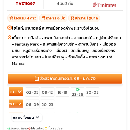
TVZ11097
4 วัน 3 คืน
hotel_class
restaurant
shopping_cart
โรงแรม 4 ดาว
อาหาร 6 มื้อ
เข้าร้านรัฐบาล
ไฮไลท์:
บานาฮิลล์ สะพานมือทองคำ พระราชวังไดนอย
เที่ยว:
บานาฮิลล์ - สะพานมือทองคำ - สวนดอกไม้ - หมู่บ้านฝรั่งเศส
- Fantasy Park - สะพานแห่งความรัก - สะพานมังกร - เมืองฮอ
ยอัน - หมู่บ้านเรือกระด้ง - เมืองเว้ - วัดเทียนหมู่ - ล่องเรือมังกร -
พระราชวังไดนอย - โบสถ์สีชมพู - วัดหลินอึ้ง - คาเฟ่ Sơn Trà
Marina
calendar_month
ช่วงเวลาเดินทาง
ต.ค. 69 - ม.ค. 70
sunny
ต.ค. 69
02-05
09-12
16-19
30-02
23-26
พ.ย. 69
06-09
20-23
sunny
เต็ม
ธ.ค. 69
keyboard_arrow_down
04-07
11-14
แสดงทั้งหมด
06-09
25-28
sunny
ม.ค. 70
วันหยุดพิเศษ
โปรไฟไหม้
ที่เหลือน้อย
sunny
local_fire_department
confirmation_number