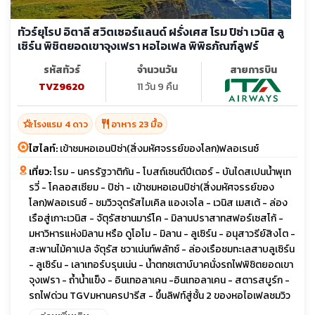
ทัวร์ยุโรป อิตาลี สวิตเซอร์แลนด์ ฝรั่งเศส โรม ปิซ่า เวนิส ลู
เซิร์น พิชิตยอดเขาจุงเฟรา หอไอเฟล พิพิธภัณฑ์ลูฟร์
รหัสทัวร์
จำนวนวัน
สายการบิน
TVZ9620
11 วัน 9 คืน
hotel_class
restaurant
โรงแรม 4 ดาว
อาหาร 23 มื้อ
ไฮไลท์:
เข้าชมหอเอนปิซ่า(สิ่งมหัศจรรย์ของโลก)ฟลอเรนซ์
เที่ยว:
โรม - นครรัฐวาติกัน - โบสถ์เซนต์ปีเตอร์ - บันไดสเปนน้ำพุเท
รวี่ - โคลอสเซียม - ปิซ่า - เข้าชมหอเอนปิซ่า(สิ่งมหัศจรรย์ของ
โลก)ฟลอเรนซ์ - ชมวิวจุตรัสไมเคิล แองเจโล - เวนิส เมสเต้ - ล่อง
เรือสู่เกาะเวนิส - จัตุรัสซานมาร์โค - มิลานปราสาทสฟอร์เซสโก้ -
มหาวิหารแห่งมิลาน หรือ ดูโอโม - มิลาน - ลูเซิร์น - อนุสาวรีย์สิงโต -
สะพานไม้คาเปล จัตุรัส ชวาเน่นท์พลัทซ์ - ล่องเรือชมทะเลสาบลูเซิร์น
- ลูเซิร์น - เลาเทอร์บรุนเน่น - น้ำตกชเตาบ์บาคนั่งรถไฟพิชิตยอดเขา
จุงเฟรา - ถ้ำน้ำแข็ง - อินเทอลาเคน -อินเทอลาเคน - สตารสบูร์ก -
รถไฟด่วน TGVมหานครปารีส - ขึ้นลิฟท์สู่ชั้น 2 ของหอไอเฟลชมวิว
กรุงปารีส - ปารีส - เข้าชม พระราชวังแวร์ซายย์ - เข้าชม พิพิธภัณฑ์