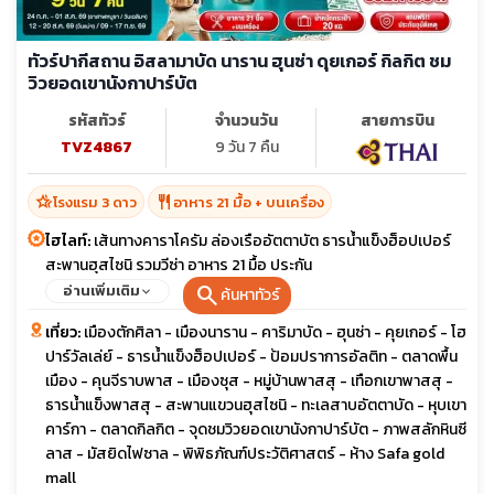
ทัวร์ปากีสถาน อิสลามาบัด นาราน ฮุนซ่า ดุยเกอร์ กิลกิต ชม
วิวยอดเขานังกาปาร์บัต
รหัสทัวร์
จำนวนวัน
สายการบิน
TVZ4867
9 วัน 7 คืน
hotel_class
restaurant
โรงแรม 3 ดาว
อาหาร 21 มื้อ + บนเครื่อง
ไฮไลท์:
เส้นทางคาราโครัม ล่องเรืออัตตาบัต ธารน้ำแข็งฮ็อปเปอร์
สะพานฮุสไซนิ รวมวีซ่า อาหาร 21 มื้อ ประกัน
search
อ่านเพิ่มเติม
ค้นหาทัวร์
เที่ยว:
เมืองตักศิลา - เมืองนาราน - คาริมาบัด - ฮุนซ่า - คุยเกอร์ - โฮ
ปาร์วัลเล่ย์ - ธารน้ำแข็งฮ็อปเปอร์ - ป้อมปราการอัลติท - ตลาดพื้น
เมือง - คุนจีราบพาส - เมืองซุส - หมู่บ้านพาสสุ - เทือกเขาพาสสุ -
ธารน้ำแข็งพาสสุ - สะพานแขวนฮุสไซนิ - ทะเลสาบอัตตาบัด - หุบเขา
คาร์กา - ตลาดกิลกิต - จุดชมวิวยอดเขานังกาปาร์บัต - ภาพสลักหินซี
ลาส - มัสยิดไฟซาล - พิพิธภัณฑ์ประวัติศาสตร์ - ห้าง Safa gold
mall