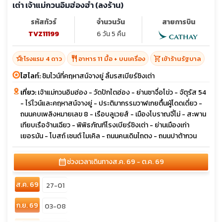
เต่า เจ้าแม่กวนอิมฮ่องฮำ (ลงร้าน)
รหัสทัวร์
จำนวนวัน
สายการบิน
TVZ11199
6 วัน 5 คืน
hotel_class
restaurant
shopping_cart
โรงแรม 4 ดาว
อาหาร 11 มื้อ + บนเครื่อง
เข้าร้านรัฐบาล
ไฮไลท์:
ชิมไวน์ที่คฤหาสน์จางยู่ ลิ้มรสเบียร์ชิงเต่า
เที่ยว:
เจ้าแม่กวนอิมฮ่อง - วัดปักไตฮ่อง - ย่านซาจื่อโข่ว - จัตุรัส 54
- ไร่ไวน์และคฤหาสน์จางยู่ - ประติมากรรมวาฬเกยตื้นผู้โดดเดี่ยว -
ถนนคบเพลิงหมายเลข 8 - เรือบลูเวยส์ - เมืองโบราณจี่โม่ - สะพาน
เทียบเรือจ้านเฉียว - พิพิธภัณฑ์โรงเบียร์ชิงเต่า - ย่านเมืองเก่า
เยอรมัน - โบสถ์ เซนต์ ไมเคิล - ถนนคนเดินไถตง - ถนนปาต้ากวน
calendar_month
ช่วงเวลาเดินทาง
ส.ค. 69 - ต.ค. 69
ส.ค. 69
27-01
ก.ย. 69
03-08