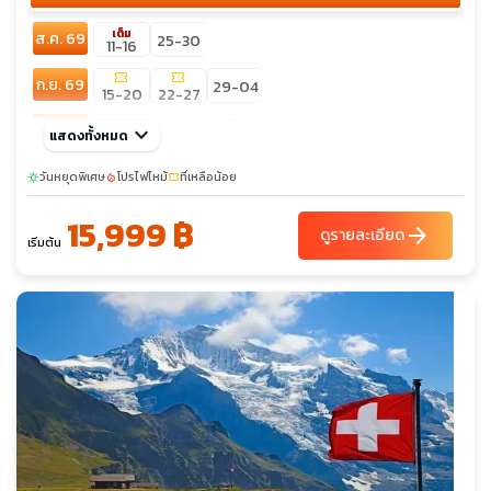
เต็ม
ส.ค. 69
25-30
11-16
confirmation_number
confirmation_number
ก.ย. 69
29-04
15-20
22-27
confirmation_number
เต็ม
ต.ค. 69
keyboard_arrow_down
11-16
20-25
แสดงทั้งหมด
13-18
18-23
วันหยุดพิเศษ
โปรไฟไหม้
ที่เหลือน้อย
sunny
local_fire_department
confirmation_number
15,999 ฿
arrow_forward
ดูรายละเอียด
เริ่มต้น