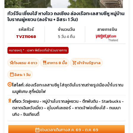
ทัวร์จีน เซี่ยงไฮ้ หางโจว ถงเซียง ล่องเรือทะเลสาบซีหู หมู่บ้าน
โบราณผู่หยวน (ลงร้าน + อิสระ 1 วัน)
รหัสทัวร์
จำนวนวัน
สายการบิน
TVZ11068
5 วัน 4 คืน
หมายเหตุ * : เฉพาะพีเรียดที่เข้าร่วมรายการ
hotel_class
restaurant
shopping_cart
โรงแรม 4 ดาว
อาหาร 8 มื้อ
เข้าร้านรัฐบาล
calendar_today
อิสระ 1 วัน
ไฮไลท์:
ล่องเรือทะเลสาบซีหู ใส่ชุดจีนโบราณถ่ายรูปเมืองน้ำโบราณ
เมนูพิเศษ สุกี้หม้อไฟ
เที่ยว:
วัดฝูเหยน - หมู่บ้านโบราณผู่หยวน - ตึกพันต้น - Starbucks -
ตลาดเฉินหวังเมี่ยว - อุโมงค์เลเซอร์ - หาดเจ้าพ่อเซี่ยงไฮ้ - ถนนนา
นกิง - ซินเทียนตี้
calendar_month
ช่วงเวลาเดินทาง
ส.ค. 69 - ต.ค. 69