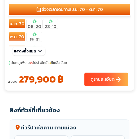
calendar_month
ช่วงเวลาเดินทาง
เม.ย. 70 - ต.ค. 70
sunny
sunny
เม.ย. 70
08-20
28-10
sunny
พ.ค. 70
19-31
sunny
มิ.ย. 70
keyboard_arrow_down
แสดงทั้งหมด
02-14
ก.ค. 70
วันหยุดพิเศษ
15-27
โปรไฟไหม้
ที่เหลือน้อย
sunny
local_fire_department
confirmation_number
279,900 ฿
ส.ค. 70
11-23
arrow_forward
ดูรายละเอียด
เริ่มต้น
ก.ย. 70
16-28
ต.ค. 70
01-13
15-27
ลิงก์ทัวร์ที่เกี่ยวข้อง
ทัวร์ปากีสถาน ตามเมือง
location_on