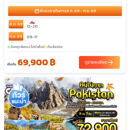
calendar_month
ช่วงเวลาเดินทาง
ส.ค. 69 - ก.ย. 69
เต็ม
ส.ค. 69
12-20
ก.ย. 69
09-17
วันหยุดพิเศษ
โปรไฟไหม้
ที่เหลือน้อย
sunny
local_fire_department
confirmation_number
69,900 ฿
arrow_forward
ดูรายละเอียด
เริ่มต้น