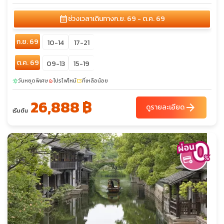
calendar_month
ช่วงเวลาเดินทาง
ก.ย. 69 - ต.ค. 69
ก.ย. 69
10-14
17-21
ต.ค. 69
09-13
15-19
วันหยุดพิเศษ
โปรไฟไหม้
ที่เหลือน้อย
sunny
local_fire_department
confirmation_number
26,888 ฿
arrow_forward
ดูรายละเอียด
เริ่มต้น