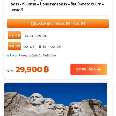
อัครา - ทัชมาฮาล – ป้อมปราการอัครา – ช็อปปิ้งตลาด จันปาท -
นครเดลี
calendar_month
ช่วงเวลาเดินทาง
ก.ย. 69 - ต.ค. 69
ก.ย. 69
10-13
25-28
ต.ค. 69
02-05
11-14
22-25
วันหยุดพิเศษ
โปรไฟไหม้
ที่เหลือน้อย
sunny
local_fire_department
confirmation_number
29,900 ฿
arrow_forward
ดูรายละเอียด
เริ่มต้น