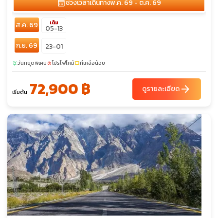
calendar_month
ช่วงเวลาเดินทาง
พ.ค. 69 - ต.ค. 69
เต็ม
ส.ค. 69
05-13
ก.ย. 69
23-01
วันหยุดพิเศษ
โปรไฟไหม้
ที่เหลือน้อย
sunny
local_fire_department
confirmation_number
72,900 ฿
arrow_forward
ดูรายละเอียด
เริ่มต้น