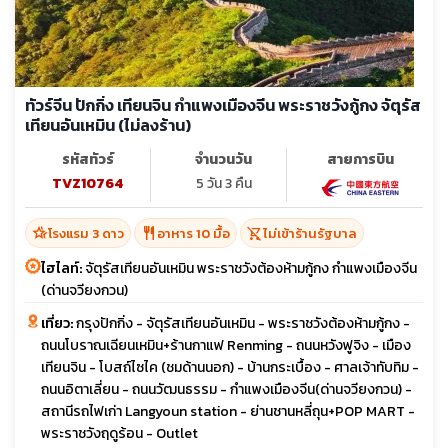
ทัวร์จีน ปักกิ่ง เทียนจิน กำแพงเมืองจีน พระราชวังกู้กง จัตุรัส
เทียนอันเหมิน (ไม่ลงร้าน)
รหัสทัวร์
จำนวนวัน
สายการบิน
TVZ10764
5 วัน 3 คืน
hotel_class
restaurant
shopping_cart_off
โรงแรม 3 ดาว
อาหาร 10 มื้อ
ไม่เข้าร้านรัฐบาล
ไฮไลท์:
จัตุรัสเทียนอันเหมิน พระราชวังต้องห้ามกู้กง กำแพงเมืองจีน
(ด่านจวียงกวน)
เที่ยว:
กรุงปักกิ่ง - จัตุรัสเทียนอันเหมิน - พระราชวังต้องห้ามกู้กง -
ถนนโบราณเฉียนเหมิน+ร้านกาแฟ Renming - ถนนหวังฟูจิง - เมือง
เทียนจิน - โบสถ์ไซไค (ชมด้านนอก) - บ้านกระเบื้อง - ศาลเจ้าทับทิม -
ถนนอิตาเลี่ยน - ถนนวัฒนธรรม - กำแพงเมืองจีน(ด่านจวียงกวน) -
สถานีรถไฟเก่า Langyoun station - ย่านชานหลี่ถุน+POP MART -
พระราชวังฤดูร้อน - Outlet