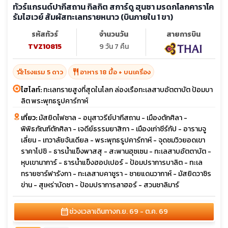
ทัวร์แกรนด์ปากีสถาน กิลกิต สการ์ดู ฮุนซา มรดกโลกคาราโค
รัมไฮเวย์ สัมผัสทะเลทรายหนาว (บินภายใน 1 ขา)
รหัสทัวร์
จำนวนวัน
สายการบิน
TVZ10815
9 วัน 7 คืน
hotel_class
restaurant
โรงแรม 5 ดาว
อาหาร 18 มื้อ + บนเครื่อง
ไฮไลท์:
ทะเลทรายสูงที่สุดในโลก ล่องเรือทะเลสาบอัตตาบัต ป้อมบา
ลิต พระพุทธรูปคาร์กาห์
เที่ยว:
มัสยิดไฟซาล - อนุสาวรีย์ปากีสถาน - เมืองตักศิลา -
พิพิธภัณฑ์ตักศิลา - เจดีย์ธรรมยาสิกา - เมืองเก่าชีร์กัป - อารามจู
เลี่ยน - เทวาลัยจันเดียล - พระพุทธรูปคาร์กาห์ - จุดชมวิวยอดเขา
ราคาโปชิ - ธารน้ำแข็งพาสสุ - สะพานฮุซเซน - ทะเลสาบอัตตาบัต -
หุบเขานาการ์ - ธารน้ำแข็งฮอปเปอร์ - ป้อมปราการบาลิต - ทะเล
ทรายซาร์ฟารังกา - ทะเลสาบคาชูรา - ชายแดนวากาห์ - มัสยิดวาซิร
ข่าน - สุเหร่าบัดซา - ป้อมปราการลาฮอร์ - สวนชาลิมาร์
calendar_month
ช่วงเวลาเดินทาง
ก.ย. 69 - ต.ค. 69