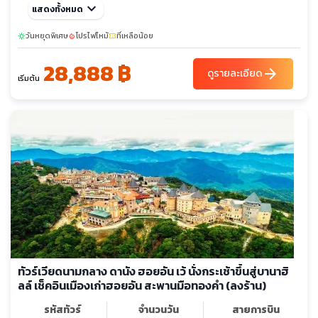
ต.ค. 69
keyboard_arrow_down
08-13
แสดงทั้งหมด
วันหยุดพิเศษ
โปรไฟไหม้
ที่เหลือน้อย
sunny
local_fire_department
confirmation_number
28,888 ฿
arrow_forward
ดูรายละเอียด
เริ่มต้น
ทัวร์เวียดนามกลาง ดานัง ฮอยอัน เว้ นั่งกระเช้าขึ้นสู่บานาฮิ
ลล์ เช็คอินเมืองเก่าฮอยอัน สะพานมือทองคำ (ลงร้าน)
รหัสทัวร์
จำนวนวัน
สายการบิน