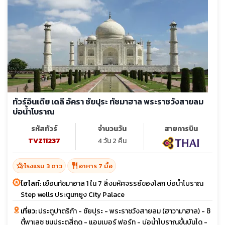
ทัวร์อินเดีย เดลี อัครา ชัยปุระ ทัชมาฮาล พระราชวังสายลม
บ่อน้ำโบราณ
รหัสทัวร์
จำนวนวัน
สายการบิน
TVZ11237
4 วัน 2 คืน
hotel_class
restaurant
โรงแรม 3 ดาว
อาหาร 7 มื้อ
ไฮไลท์:
เยือนทัชมาฮาล 1 ใน 7 สิ่งมหัศจรรย์ของโลก บ่อน้ำโบราณ
Step wells ประตูนกยูง City Palace
เที่ยว:
ประตูปาตริก้า - ชัยปุระ - พระราชวังสายลม (ฮาวามาฮาล) - ซิ
ตี้พาเลซ ชมประตูสี่ฤดู - แอมเบอร์ ฟอร์ท - บ่อน้ำโบราณขั้นบันได -