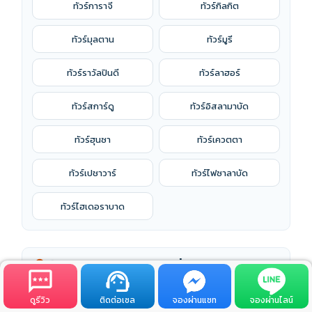
ทัวร์การาจี
ทัวร์กิลกิต
ทัวร์มุลตาน
ทัวร์มูรี
ทัวร์ราวัลปินดี
ทัวร์ลาฮอร์
ทัวร์สการ์ดู
ทัวร์อิสลามาบัด
ทัวร์ฮุนซา
ทัวร์เควตตา
ทัวร์เปชาวาร์
ทัวร์ไฟซาลาบัด
ทัวร์ไฮเดอราบาด
ทัวร์ปากีสถาน ตามสถานที่
location_on
ทัวร์คาราโครัม ไฮเวย์
ทัวร์ตักศิลา
ดูรีวิว
ติดต่อเซล
จองผ่านแชท
จองผ่านไลน์