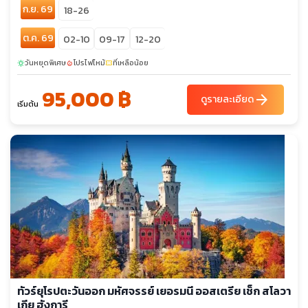
ก.ย. 69
18-26
ต.ค. 69
02-10
09-17
12-20
วันหยุดพิเศษ
โปรไฟไหม้
ที่เหลือน้อย
sunny
local_fire_department
confirmation_number
95,000 ฿
arrow_forward
ดูรายละเอียด
เริ่มต้น
ทัวร์ยุโรปตะวันออก มหัศจรรย์ เยอรมนี ออสเตรีย เช็ก สโลวา
เกีย ฮังการี