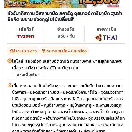
ทัวร์ปากีสถาน อิสลามาบัด สการ์ดู ดุยเกอร์ คาริมาบัด ฮุนซ่า
กิลกิต เบชาม ช่วงฤดูใบไม้เปลี่ยนสี
รหัสทัวร์
จำนวนวัน
สายการบิน
TVZ3917
9 วัน 7 คืน
hotel_class
restaurant
โรงแรม 3 ดาว
อาหาร 21 มื้อ + บนเครื่อง
ไฮไลท์:
ล่องเรือทะเลสาบอัตตาบัด คุนจีราบพาส พาสสุเทือกเขาฟัน
เลื่อย รวมวีซ่า ประกันอุบัติเหตุ บินภายใน
อ่านเพิ่มเติม
เที่ยว:
ทะเลสาบอัปเปอร์คาชูรา - ทะเลทรายเย็นกัตปานา - ทะเลสาบ
ชัดพารา - ยอดเขาฮารามอช - ยอดเขานังกาปาร์บัด - จุดชมวิวราคา
โปชิ - หุบเขาคุยเกอร์ - ป้อมปราการอัลติท - หุบเขาฮอปเปอร์ - ธาร
น้ำแข็งฮอปเปอร์ - คุนจีราบพาส - หมู่บ้านพาสสุ - สะพานแขวนฮุส
ไซนี - จุดชมวิวพาสสุ โคนส์ - ธารน้ำแข็งพาสสุ - ธารน้ำแข็งบาดูรา -
ทะเลสาบอัตตาบัด - เส้นทางสายไหมโบราณ - จุดบรรจบแผ่นเปลือก
โลก - พระพุทธรูปคาร์กาห์ - จุดบรรจบสามเทือกเขา - ภาพสลักหินซี
ลาส - พิพิธภัณฑ์ตักศิลา - วัดพุทธจูเลียน - มัสยิดไฟซาล