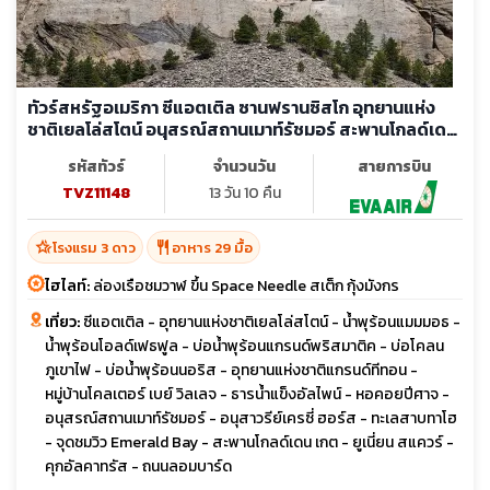
ทัวร์สหรัฐอเมริกา ซีแอตเติล ซานฟรานซิสโก อุทยานแห่ง
ชาติเยลโล่สโตน์ อนุสรณ์สถานเมาท์รัชมอร์ สะพานโกลด์เดน
เกต (บินภายใน 2ขา)
รหัสทัวร์
จำนวนวัน
สายการบิน
TVZ11148
13 วัน 10 คืน
hotel_class
restaurant
โรงแรม 3 ดาว
อาหาร 29 มื้อ
ไฮไลท์:
ล่องเรือชมวาฬ ขึ้น Space Needle สเต็ก กุ้งมังกร
เที่ยว:
ซีแอตเติล - อุทยานแห่งชาติเยลโล่สโตน์ - น้ำพุร้อนแมมมอธ -
น้ำพุร้อนโอลด์เฟธฟูล - บ่อน้ำพุร้อนแกรนด์พริสมาติค - บ่อโคลน
ภูเขาไฟ - บ่อน้ำพุร้อนนอริส - อุทยานแห่งชาติแกรนด์ทีทอน -
หมู่บ้านโคลเตอร์ เบย์ วิลเลจ - ธารน้ำแข็งอัลไพน์ - หอคอยปีศาจ -
อนุสรณ์สถานเมาท์รัชมอร์ - อนุสาวรีย์เครซี่ ฮอร์ส - ทะเลสาบทาโฮ
- จุดชมวิว Emerald Bay - สะพานโกลด์เดน เกต - ยูเนี่ยน สแควร์ -
คุกอัลคาทรัส - ถนนลอมบาร์ด