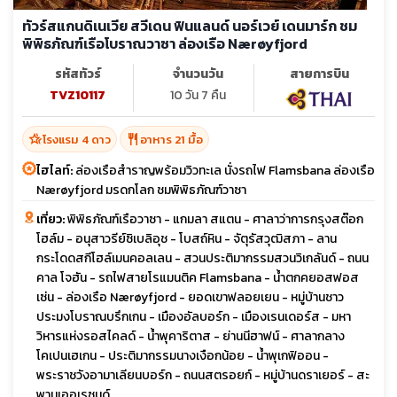
ทัวร์สแกนดิเนเวีย สวีเดน ฟินแลนด์ นอร์เวย์ เดนมาร์ก ชม
พิพิธภัณฑ์เรือโบราณวาซา ล่องเรือ Nærøyfjord
รหัสทัวร์
จำนวนวัน
สายการบิน
TVZ10117
10 วัน 7 คืน
hotel_class
restaurant
โรงแรม 4 ดาว
อาหาร 21 มื้อ
ไฮไลท์:
ล่องเรือสำราญพร้อมวิวทะเล นั่งรถไฟ Flamsbana ล่องเรือ
Nærøyfjord มรดกโลก ชมพิพิธภัณฑ์วาซา
เที่ยว:
พิพิธภัณฑ์เรือวาซา - แกมลา สแตน - ศาลาว่าการกรุงสต๊อก
โฮล์ม - อนุสาวรีย์ซิเบลิอุช - โบสถ์หิน - จัตุรัสวุฒิสภา - ลาน
กระโดดสกีโฮล์เมนคอลเลน - สวนประติมากรรมสวนวิเกลันด์ - ถนน
คาล โจฮัน - รถไฟสายโรแมนติค Flamsbana - น้ำตกคยอสฟอส
เซ่น - ล่องเรือ Nærøyfjord - ยอดเขาฟลอยเยน - หมู่บ้านชาว
ประมงโบราณบรึกเกน - เมืองอัลบอร์ก - เมืองเรนเดอร์ส - มหา
วิหารแห่งรอสไคลด์ - น้ำพุคาริตาส - ย่านนีฮาฟน์ - ศาลากลาง
โคเปนเฮเกน - ประติมากรรมนางเงือกน้อย - น้ำพุเกฟิออน -
พระราชวังอามาเลียนบอร์ก - ถนนสตรอยก์ - หมู่บ้านดราเยอร์ - สะ
พานเออเรซุนด์