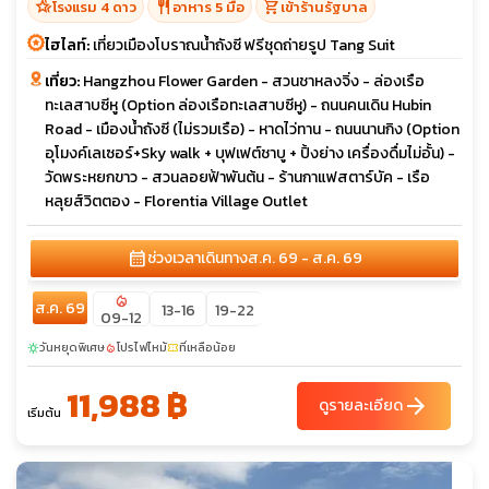
hotel_class
restaurant
shopping_cart
โรงแรม 4 ดาว
อาหาร 5 มื้อ
เข้าร้านรัฐบาล
ไฮไลท์:
เที่ยวเมืองโบราณน้ำถังซี ฟรีชุดถ่ายรูป Tang Suit
เที่ยว:
Hangzhou Flower Garden - สวนชาหลงจิ่ง - ล่องเรือ
ทะเลสาบซีหู (Option ล่องเรือทะเลสาบซีหู) - ถนนคนเดิน Hubin
Road - เมืองน้ำถังซี (ไม่รวมเรือ) - หาดไว่ทาน - ถนนนานกิง (Option
อุโมงค์เลเซอร์+Sky walk + บุฟเฟต์ชาบู + ปิ้งย่าง เครื่องดื่มไม่อั้น) -
วัดพระหยกขาว - สวนลอยฟ้าพันต้น - ร้านกาแฟสตาร์บัค - เรือ
หลุยส์วิตตอง - Florentia Village Outlet
calendar_month
ช่วงเวลาเดินทาง
ส.ค. 69 - ส.ค. 69
local_fire_department
ส.ค. 69
13-16
19-22
09-12
วันหยุดพิเศษ
โปรไฟไหม้
ที่เหลือน้อย
sunny
local_fire_department
confirmation_number
11,988 ฿
arrow_forward
ดูรายละเอียด
เริ่มต้น