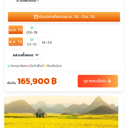
อ่านเพิ่มเติม
ลูฟร์ถนน ชองเอลิเซ่ - จัตุรัสทรอคาเดโร - ประตูชัย - ปารีส - ย่าน
มองมาร์ต - ล่องเรือชมแม่น้ำแซนน์ - ช้อปปิ้ง
calendar_month
ช่วงเวลาเดินทาง
เม.ย. 70 - มิ.ย. 70
sunny
เม.ย. 70
09-19
sunny
พ.ค. 70
14-24
01-10
มิ.ย. 70
keyboard_arrow_down
04-14
แสดงทั้งหมด
วันหยุดพิเศษ
โปรไฟไหม้
ที่เหลือน้อย
sunny
local_fire_department
confirmation_number
165,900 ฿
arrow_forward
ดูรายละเอียด
เริ่มต้น