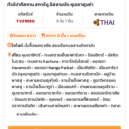
ทัวร์ปากีสถาน สการ์ดู อิสลามบัด หุบเขาฮุนซ่า
รหัสทัวร์
จำนวนวัน
สายการบิน
TVZ9550
9 วัน 7 คืน
hotel_class
restaurant
โรงแรม 4 ดาว
อาหาร 21 มื้อ + บนเครื่อง
ไฮไลท์:
นั่งจี๊ปชมกราเซีย ล่องเรือทะเลสาบอัตตาบัด
เที่ยว:
หุบเขาชิการ์ - ทะเลทรายเย็นซาฟารังกา - ป้อมชิการ์ - มัสยิด
โบราณ - ทะเลสาบ Kachura - คาราโครัมไฮเวย์ - ยอดเขา
Haramosh - ยอดเขา Nanga Parbat - เมืองกิลกิต - เมืองคาริมา
บัด (หุบเขาฮุนซ่า) - หุบเขาฮุนซ่าบน - ทะเลสาบอัตตาบัต - หมู่บ้าน
พาสสุ - สะพานแขวนฮุสไชนี - ธารน้ำแข็งพาสสุ - ภูเขาวิหารแห่ง
พาสสุ - ธารน้ำแข็งบาทูร่า - เมืองซอสท์ - ด่านพรมแดนคุนจีราบ -
หุบเขานาการ์ - ยอดเขาราคาโป - ยอดเขาดิราน - ฮอปเปอร์กราเซีย
- ป้อมปราการบัลติท - คุยเกอร์ - ยอดเขาเลดี้ฟิงเกอร์ - ป้อม
ปราการอัลดิท - เส้นทางสายไหมเก่า - สะพานแขวนเชือกเก่า - ตลาด
กิลกิตบาชาร์ - เมืองเบชาม - เมืองตักศิลา - อารามพุทธจูเลียน -
อ่านเพิ่มเติม
พิพิธภัณฑ์ตักศิลา - อิสลามาบัด - มัสยิดไฟซาล