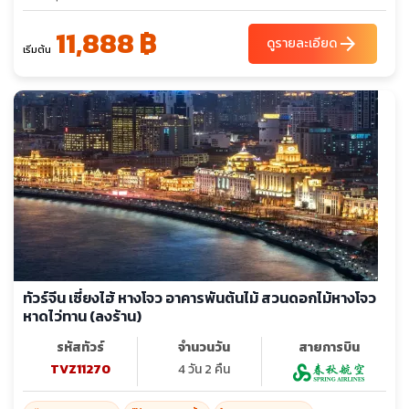
01-04
11,888 ฿
arrow_forward
ดูรายละเอียด
เริ่มต้น
ทัวร์จีน เซี่ยงไฮ้ หางโจว อาคารพันต้นไม้ สวนดอกไม้หางโจว
หาดไว่ทาน (ลงร้าน)
รหัสทัวร์
จำนวนวัน
สายการบิน
TVZ11270
4 วัน 2 คืน