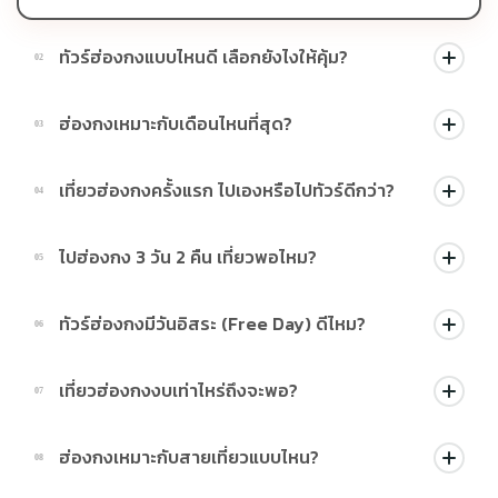
ทัวร์ฮ่องกงแบบไหนดี เลือกยังไงให้คุ้ม?
02
ควรเลือกตามสไตล์ เช่น ทัวร์ฮ่องกงสายมู ไหว้พระ, ทัวร์ฮ่องกงช้อป
ฮ่องกงเหมาะกับเดือนไหนที่สุด?
03
ปิ้ง, หรือ ทัวร์ฮ่องกงมี Free Day หากอยากอิสระ แนะนำโปรที่มีวันว่าง
แต่ถ้าอยากเที่ยวครบ เลือกโปรแกรมแน่นจะคุ้มกว่า
ช่วงดีที่สุดคือ ต.ค. - ธ.ค. สำหรับคนที่ค้นหา เที่ยวฮ่องกงเดือนไหน
เที่ยวฮ่องกงครั้งแรก ไปเองหรือไปทัวร์ดีกว่า?
04
อากาศดี เพราะอากาศเย็นสบาย ฟ้าใส ถ่ายรูปสวย ส่วน มิ.ย. – ส.ค.
เหมาะกับสายงบประหยัดที่อยากได้ ทัวร์ฮ่องกงราคาถูก
ถ้าไม่เคยไป แนะนำ ทัวร์ฮ่องกงสำหรับมือใหม่ จะสะดวก เที่ยวครบ ไม่
ไปฮ่องกง 3 วัน 2 คืน เที่ยวพอไหม?
05
ต้องวางแผนเอง แต่ถ้าชอบอิสระ เลือกทัวร์ที่มี Free Day หรือเที่ยว
เองบางวันก็ได้
เพียงพอสำหรับแลนด์มาร์กหลัก เช่น Victoria Peak และ Avenue of
ทัวร์ฮ่องกงมีวันอิสระ (Free Day) ดีไหม?
06
Stars เหมาะกับคนที่มีเวลาน้อยและต้องการ เที่ยวฮ่องกงสั้น ๆ แต่
ครบ
ดีมากสำหรับคนที่อยาก เที่ยวฮ่องกงด้วยตัวเอง เช่น ช้อปปิ้ง หรือไป
เที่ยวฮ่องกงงบเท่าไหร่ถึงจะพอ?
07
คาเฟ่ แต่ต้องวางแผนเส้นทางเอง โดยเฉพาะการใช้ MTR
โดยรวม งบเที่ยวฮ่องกง 3 วัน 2 คืน จะอยู่ประมาณ 15,000 -
ฮ่องกงเหมาะกับสายเที่ยวแบบไหน?
08
30,000 บาท รวมค่าทัวร์และค่าใช้จ่ายส่วนตัว ขึ้นอยู่กับสไตล์การ
เที่ยว