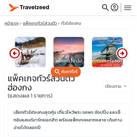
search
account_circle
menu
หน้าแรก
แพ็คเกจทัวร์ส่วนตัว
ทัวร์ฮ่องกง
arrow_circle_left
arrow_circle_right
close
แพ็คเกจ
บาลู
แคชเมียร์
แพ็คเกจ โบรโม่
ทัวร์เนเธอร์แลนด์
แพ
search
ค้นหาทัวร์
travel_explore
แพ็คเกจทัวร์ส่วนตัว
ฮ่องกง
เรียงตาม
keyboard_arrow_down
calendar_month
(แสดงผล 1 รายการ)
search
เลือกทัวร์ฮ่องกงสุดคุ้ม เที่ยวไหว้พระ ขอพร ช้อปปิ้ง และเช็
กอินแลนด์มาร์กยอดฮิต พร้อมแพ็กเกจหลากหลาย เดินทาง
ง่ายได้ตลอดปี