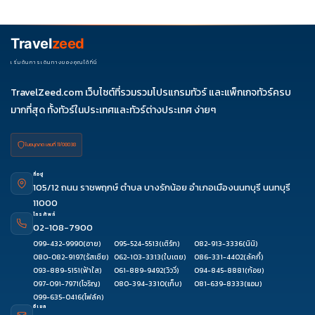
เหมาะกับทุกสาย ไม่ว่าจะเป็น สายมู ไหว้พระฮ่องกง, สายช้อปปิ้ง, สาย
ถ่ายรูปวิวเมือง หรือ เที่ยวครอบครัวฮ่องกง เพราะมีครบทุก
ประสบการณ์ในเมืองเดียว
Travel
zeed
เริ่มต้นการเดินทางของคุณได้ที่นี่
TravelZeed.com เว็บไซต์ที่รวมรวมโปรแกรมทัวร์ และแพ็กเกจทัวร์ครบ
มากที่สุด ทั้งทัวร์ในประเทศและทัวร์ต่างประเทศ ง่ายๆ
ใบอนุญาต เลขที่ 11/08038
ที่อยู่
105/12 ถนน ราชพฤกษ์ ตำบล บางรักน้อย อำเภอเมืองนนทบุรี นนทบุรี
11000
โทรศัพท์
02-108-7900
099-432-9990
(อาย)
095-524-5513
(เติร์ก)
082-913-3336
(นินิ)
080-082-9197
(รัสเซีย)
062-103-3313
(ใบเตย)
086-331-4402
(ลัคกี้)
093-889-5151
(ฟ้าใส)
061-889-9492
(วิววี่)
094-845-8881
(ก้อย)
097-091-7971
(โจริญ)
080-394-3310
(เก็บ)
081-639-8333
(แอม)
099-635-0416
(โฟล์ค)
อีเมล