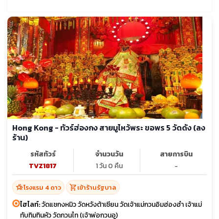
Hong Kong - ทัวร์ฮ่องกง สายมูไหว้พระ ขอพร 5 วัดดัง (ลง
ร้าน)
รหัสทัวร์
จำนวนวัน
สายการบิน
TVZ1817
1 วัน 0 คืน
-
hotel_class
shopping_cart
โรงแรม 4 ดาว
เข้าร้านรัฐบาล
ไฮไลท์:
วัดแชกงหมิว วัดหวังต้าเซียน วัดเจ้าแม่กวนอิมฮ่องฮำ เจ้าแม่
ทับทิมทินหัว วัดกวนไท (เจ้าพ่อกวนอู)