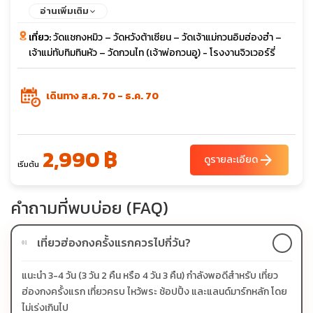
อ่านเพิ่มเติม
เที่ยว:
วัดแชกงหมิว – วัดหวังต้าเซียน – วัดเจ้าแม่กวนอิมฮ่องฮำ –
เจ้าแม่ทับทิมทินหัว – วัดกวนไท (เจ้าพ่อกวนอู) - โรงงานจิวเวอร์รี่
เดินทาง ส.ค. 70 - ธ.ค. 70
2,990 ฿
arrow_forward
ดูรายละเอียด
เริ่มต้น
คำถามที่พบบ่อย (FAQ)
เที่ยวฮ่องกงครั้งแรกควรไปกี่วัน?
01
แนะนำ 3-4 วัน (3 วัน 2 คืน หรือ 4 วัน 3 คืน) กำลังพอดีสำหรับ เที่ยว
ฮ่องกงครั้งแรก เที่ยวครบ ไหว้พระ ช้อปปิ้ง และแลนด์มาร์กหลัก โดย
ไม่เร่งเกินไป