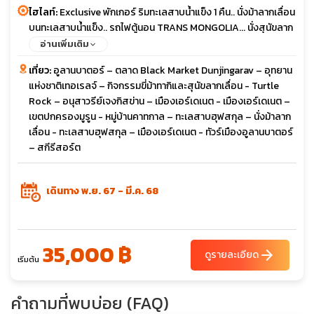
ไฮไลท์:
Exclusive พักเกอร์ ริมทะเลสาบน้ำแข็ง 1 คืน.. นั่งม้าลากเลื่อน
บนทะเลสาบน้ำแข็ง.. รถไฟตู้นอน TRANS MONGOLIA... นั่งสุนัขลาก
เลื่อน / พักเกอร์ 2 คืน... กิจกรรม ณ สกีรีสอร์ท..
อ่านเพิ่มเติม
เที่ยว:
อูลานบาตอร์ – ตลาด Black Market Dunjingarav – อุทยาน
แห่งชาติเทอเรลจ์ – กิจกรรมขี่ม้าทากิและสุนัขลากเลื่อน - Turtle
Rock – อนุสาวรีย์เจงกิสข่าน – เมืองเอร์เดเนต - เมืองเอร์เดเนต –
เขตปกครองมูรูน - หมู่บ้านคาทกาล – ทะเลสาบฮุฟสกุล – นั่งม้าลาก
เลื่อน - ทะเลสาบฮุฟสกุล – เมืองเอร์เดเนต - ทัวร์เมืองอูลานบาตอร์
– สกีรีสอร์ต
เดินทาง พ.ย. 67 - มี.ค. 68
35,000 ฿
arrow_forward
ดูรายละเอียด
เริ่มต้น
คำถามที่พบบ่อย (FAQ)