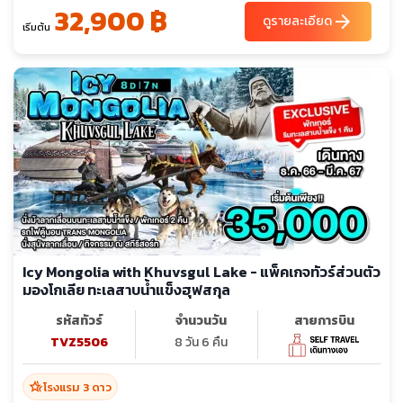
32,900 ฿
arrow_forward
ดูรายละเอียด
เริ่มต้น
Icy Mongolia with Khuvsgul Lake - แพ็คเกจทัวร์ส่วนตัว
มองโกเลีย ทะเลสาบน้ำแข็งฮุฟสกุล
รหัสทัวร์
จำนวนวัน
สายการบิน
TVZ5506
8 วัน 6 คืน
hotel_class
โรงแรม 3 ดาว