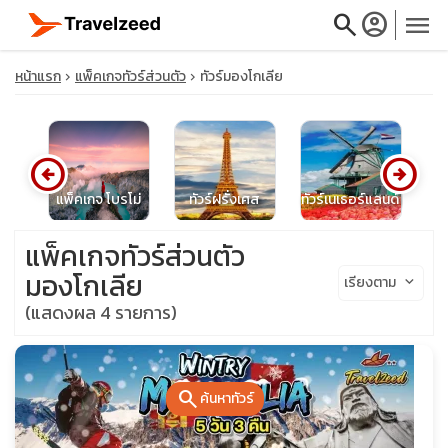
search
account_circle
menu
หน้าแรก
แพ็คเกจทัวร์ส่วนตัว
ทัวร์มองโกเลีย
arrow_circle_left
arrow_circle_right
close
แพ็คเกจ โบรโม่
ทัวร์ฝรั่งเศส
ทัวร์เนเธอร์แลนด์
travel_explore
แพ็คเกจทัวร์ส่วนตัว
มองโกเลีย
เรียงตาม
keyboard_arrow_down
calendar_month
(แสดงผล 4 รายการ)
search
search
ค้นหาทัวร์