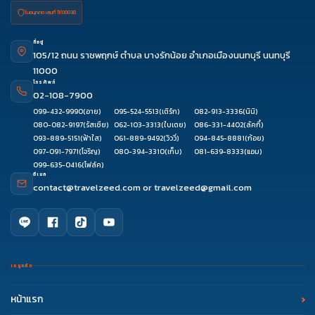
ใบอนุญาต เลขที่ 11/08038
ที่อยู่
105/12 ถนน ราชพฤกษ์ ตำบล บางรักน้อย อำเภอเมืองนนทบุรี นนทบุรี
11000
โทรศัพท์
02-108-7900
099-432-9990
(อาย)
095-524-5513
(เติร์ก)
082-913-3336
(นินิ)
080-082-9197
(รัสเซีย)
062-103-3313
(ใบเตย)
086-331-4402
(ลัคกี้)
093-889-5151
(ฟ้าใส)
061-889-9492
(วิววี่)
094-845-8881
(ก้อย)
097-091-7971
(โจริญ)
080-394-3310
(เก็บ)
081-639-8333
(แอม)
099-635-0416
(โฟล์ค)
อีเมล
contact@travelzeed.com
or
travelzeed@gmail.com
เมนูหลัก
หน้าแรก