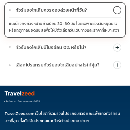
ทัวร์มองโกเลียควรจองล่วงหน้ากี่วัน?
01
แนะนำจองล่วงหน้าอย่างน้อย 30-60 วัน โดยเฉพาะช่วงวันหยุดยาว
หรือฤดูกาลยอดนิยม เพื่อให้มีตัวเลือกวันเดินทางและราคาที่เหมาะกว่า
ทัวร์มองโกเลียมีโปรผ่อน 0% หรือไม่?
02
บางโปรแกรมมีโปรผ่อน 0% หรือโปรโมชั่นบัตรเครดิตตามเงื่อนไขที่
เลือกโปรแกรมทัวร์มองโกเลียอย่างไรให้คุ้ม?
03
บริษัทกำหนด สามารถดูสัญลักษณ์โปรโมชั่นในรายการทัวร์แต่ละ
รายการได้
ควรดูจำนวนวัน ไฮไลต์ที่รวมจริง โรงแรม สายการบิน มื้ออาหาร และ
ช่วงราคา ไม่ควรเทียบจากราคาต่ำสุดเพียงอย่างเดียว
Travel
zeed
เริ่มต้นการเดินทางของคุณได้ที่นี่
TravelZeed.com เว็บไซต์ที่รวมรวมโปรแกรมทัวร์ และแพ็กเกจทัวร์ครบ
มากที่สุด ทั้งทัวร์ในประเทศและทัวร์ต่างประเทศ ง่ายๆ