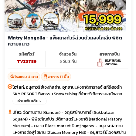
Wintry Mongolia - แพ็คเกจทัวร์ส่วนตัวมองโกเลีย พิชิต
ความหนาว
รหัสทัวร์
จำนวนวัน
สายการบิน
TVZ3789
5 วัน 3 คืน
hotel_class
restaurant
โรงแรม 4 ดาว
อาหาร 11 มื้อ
ไฮไลท์:
อนุสาวรีย์เจงกิสข่าน อุทยานแห่งชาติทาราลจ์ สกีรีสอร์ท
SKY RESORT กิจกรรม Snow tubing ขี่ม้าทากิ กิจกรรมสุนัขลาก
เลื่อน พักเกอร์ 1 คืน
อ่านเพิ่มเติม
เที่ยว:
วัดกานดาน (Gandan) - จตุรัสซัคบาทาร์ (Sukbataar
Square) - พิพิธภัณฑ์ประวัติศาสตร์แห่งชาติ (National History
Museum) - ตลาด Black market Dunjingarav - อนุสรณ์สถาน
แห่งการต่อสู้ไซซาน (Zaisan Memory Hill) - อนุสาวรีย์เจงกิสข่าน