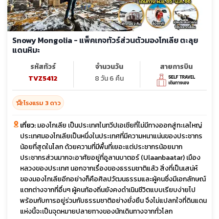
Snowy Mongolia - แพ็คเกจทัวร์ส่วนตัวมองโกเลีย ตะลุย
แดนหิมะ
รหัสทัวร์
จำนวนวัน
สายการบิน
TVZ5412
8 วัน 6 คืน
hotel_class
โรงแรม 3 ดาว
เที่ยว:
มองโกเลีย เป็นประเทศในทวีปเอเชียที่ไม่มีทางออกสู่ทะเลใหญ่
ประเทศมองโกเลียเป็นหนึ่งในประเทศที่มีความหนาแน่นของประชากร
น้อยที่สุดในโลก ด้วยความที่มีพื้นที่เยอะแต่ประชากรน้อยมาก
ประชากรส่วนมากจะอาศัยอยู่ที่อูลานบาตอร์ (Ulaanbaatar) เมือง
หลวงของประเทศ นอกจากเรื่องของธรรมชาติแล้ว สิ่งที่เป็นเสน่ห์
ของมองโกเลียอีกอย่างก็คือศิลปวัฒนธรรมและผู้คนซึ่งมีเอกลักษณ์
แตกต่างจากที่อื่นๆ ผู้คนท้องถิ่นยังคงดำเนินชีวิตแบบเรียบง่ายไป
พร้อมกับการอยู่ร่วมกับธรรมชาติอย่างยั่งยืน จึงไม่แปลกใจที่ดินแดน
แห่งนี้จะเป็นจุดหมายปลายทางของนักเดินทางจากทั่วโลก