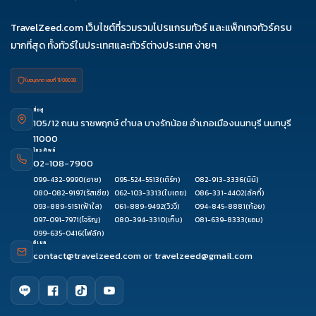
TravelZeed.com เว็บไซต์ที่รวมรวมโปรแกรมทัวร์ และแพ็กเกจทัวร์ครบ
มากที่สุด ทั้งทัวร์ในประเทศและทัวร์ต่างประเทศ ง่ายๆ
ใบอนุญาต เลขที่ 11/08038
ที่อยู่
105/12 ถนน ราชพฤกษ์ ตำบล บางรักน้อย อำเภอเมืองนนทบุรี นนทบุรี
11000
โทรศัพท์
02-108-7900
099-432-9990
(อาย)
095-524-5513
(เติร์ก)
082-913-3336
(นินิ)
080-082-9197
(รัสเซีย)
062-103-3313
(ใบเตย)
086-331-4402
(ลัคกี้)
093-889-5151
(ฟ้าใส)
061-889-9492
(วิววี่)
094-845-8881
(ก้อย)
097-091-7971
(โจริญ)
080-394-3310
(เก็บ)
081-639-8333
(แอม)
099-635-0416
(โฟล์ค)
อีเมล
contact@travelzeed.com
or
travelzeed@gmail.com