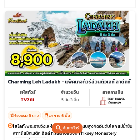
Charming Leh Ladakh - แพ็คเกจทัวร์ส่วนตัวเลห์ ลาดักห์
รหัสทัวร์
จำนวนวัน
สายการบิน
TVZ81
5 วัน 3 คืน
hotel_class
restaurant
โรงแรม 3 ดาว
อาหาร 6 มื้อ
ไฮไลท์:
พระราชวังเลห์ คาร์คงลา พาส ถนบสูงคิดอันดับโลก แม่น้ำซัน
search
ค้นหาทัวร์
สการ์ แม็กเนติค ฮิลล์ ทะเลสาบแปงง Thiksey Monastery