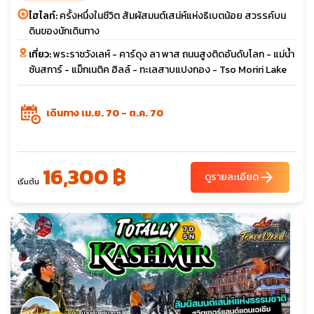
ไฮไลท์:
ครั้งหนึ่งในชีวิต สัมผัสมนต์เสน่ห์แห่งธิเบตน้อย สวรรค์บน
ดินของนักเดินทาง
เที่ยว:
พระราชวังเลห์ - คาร์ดุง ลา พาส ถนนสูงติดอันดับโลก - แม่น้ำ
ซันสการ์ - แม็กเนติค ฮิลล์ - ทะเลสาบแปงกอง - Tso Moriri Lake
เดินทาง เม.ย. 70 - ต.ค. 70
16,300 ฿
arrow_forward
ดูรายละเอียด
เริ่มต้น