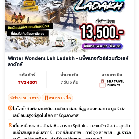
Winter Wonders Leh Ladakh - แพ็คเกจทัวร์ส่วนตัวเลห์
ลาดักห์
รหัสทัวร์
จำนวนวัน
สายการบิน
TVZ4201
7 วัน 5 คืน
hotel_class
restaurant
โรงแรม 3 ดาว
อาหาร 15 มื้อ
ไฮไลท์:
สัมผัสเสน่ห์ดินแดนทิเบตน้อย ขี่อูฐสองหนอก ณ นูบร้าวัล
เลย์ ถนนสูงที่สุดในโลก คาร์ดุงลาพาส
เที่ยว:
เมืองเลห์ - วัดอัลชิ - อาราม Spituk - แมกเนติก ฮิลล์ - จุดตัด
แม่น้ำสินธุและซันสการ์ - เจดีย์สันติภาพ - คาร์ดุง ลา พาส - นูบร้าวัล