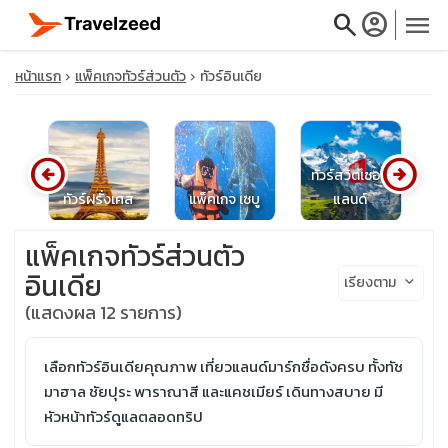
search
account_circle
menu
หน้าแรก
แพ็คเกจทัวร์ส่วนตัว
ทัวร์อินเดีย
arrow_circle_left
arrow_circle_right
close
ทัวร์สวิตเซอร์
บาลู
ทัวร์ฝรั่งเศส
แพ็คเกจ เซบู
แลนด์
ท
travel_explore
แพ็คเกจทัวร์ส่วนตัว
อินเดีย
เรียงตาม
keyboard_arrow_down
calendar_month
(แสดงผล 12 รายการ)
search
เลือกทัวร์อินเดียคุณภาพ เที่ยวแลนด์มาร์กชื่อดังครบ ทั้งทัช
มาฮาล ชัยปุระ พาราณาสี และแคชเมียร์ เดินทางสบาย มี
หัวหน้าทัวร์ดูแลตลอดทริป