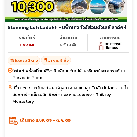
Stunning Leh Ladakh - แพ็คเกจทัวร์ส่วนตัวเลห์ ลาดักห์
รหัสทัวร์
จำนวนวัน
สายการบิน
TVZ84
6 วัน 4 คืน
hotel_class
restaurant
โรงแรม 3 ดาว
อาหาร 8 มื้อ
ไฮไลท์:
ครั้งหนึ่งในชีวิต สัมผัสมนต์เสน่ห์แห่งธิเบตน้อย สวรรค์บน
ดินของนักเดินทาง
เที่ยว:
พระราชวังเลห์ - คาร์ดุงลา พาส ถนนสูงติดอันดับโลก - แม่น้ำ
ซันสการ์ - แม็กเนติค ฮิลล์ - ทะเลสาบแปงกอง - Thiksey
Monastery
เดินทาง เม.ย. 69 - ต.ค. 69