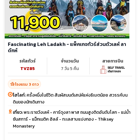
Fascinating Leh Ladakh - แพ็คเกจทัวร์ส่วนตัวเลห์ ลา
ดักห์
รหัสทัวร์
จำนวนวัน
สายการบิน
TVZ85
7 วัน 5 คืน
hotel_class
โรงแรม 3 ดาว
ไฮไลท์:
ครั้งหนึ่งในชีวิต สัมผัสมนต์เสน่ห์แห่งธิเบตน้อย สวรรค์บน
ดินของนักเดินทาง
เที่ยว:
พระราชวังเลห์ - คาร์ดุงลา พาส ถนนสูงติดอันดับโลก - แม่น้ำ
ซันสการ์ - แม็กเนติค ฮิลล์ - ทะเลสาบแปงกอง - Thiksey
Monastery