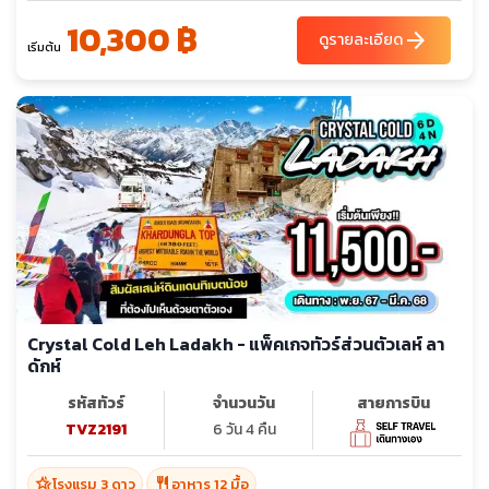
10,300 ฿
arrow_forward
ดูรายละเอียด
เริ่มต้น
Crystal Cold Leh Ladakh - แพ็คเกจทัวร์ส่วนตัวเลห์ ลา
ดักห์
รหัสทัวร์
จำนวนวัน
สายการบิน
TVZ2191
6 วัน 4 คืน
hotel_class
restaurant
โรงแรม 3 ดาว
อาหาร 12 มื้อ