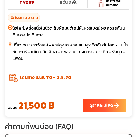
TVZ89
11 วัน 9 คืน
hotel_class
โรงแรม 3 ดาว
ไฮไลท์:
ครั้งหนึ่งในชีวิต สัมผัสมนต์เสน่ห์แห่งธิเบตน้อย สวรรค์บน
ดินของนักเดินทาง
เที่ยว:
พระราชวังเลห์ - คาร์ดุงลา พาส ถนนสูงติดอันดับโลก - แม่น้ำ
ซันสการ์ - แม็กเนติค ฮิลล์ - ทะเลสาบแปงกอง - คาร์กิล - รังดุม -
แพดัม
เดินทาง เม.ย. 70 - ต.ค. 70
21,500 ฿
arrow_forward
ดูรายละเอียด
เริ่มต้น
คำถามที่พบบ่อย (FAQ)