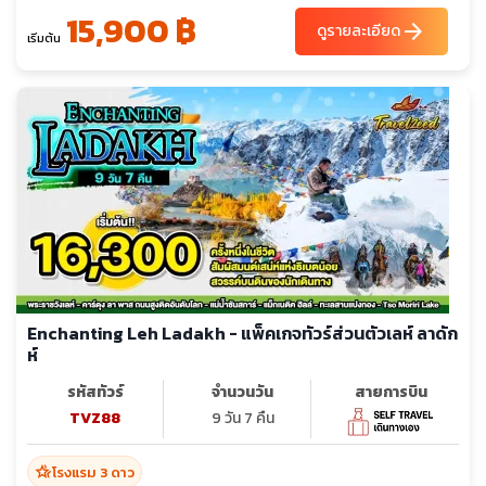
15,900 ฿
arrow_forward
ดูรายละเอียด
เริ่มต้น
Enchanting Leh Ladakh - แพ็คเกจทัวร์ส่วนตัวเลห์ ลาดัก
ห์
รหัสทัวร์
จำนวนวัน
สายการบิน
TVZ88
9 วัน 7 คืน
hotel_class
โรงแรม 3 ดาว