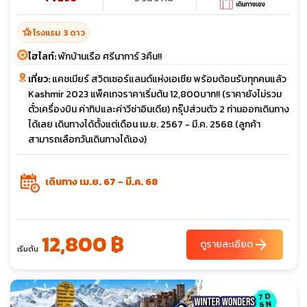
hotel_class
โรงแรม 3 ดาว
ไฮไลท์:
พักบ้านเรือ ศรีนาการ์ 3คืน!!
เที่ยว:
แคชเมียร์ สวิตเซอร์แลนด์แห่งเอเชีย พร้อมต้อนรับทุกคนแล้ว
Kashmir 2023 แพ็คเกจราคาเริ่มต้น 12,800บาท!! (ราคายังไม่รวม
ตั๋วเครื่องบิน ค่าทิปและค่าวีซ่าอินเดีย) กรุ๊ปส่วนตัว 2 ท่านออกเดินทาง
ได้เลย เดินทางได้ตั้งแต่เดือน เม.ย. 2567 - มี.ค. 2568 (ลูกค้า
สามารถเลือกวันเดินทางได้เอง)
เดินทาง เม.ย. 67 - มี.ค. 68
12,800 ฿
arrow_forward
ดูรายละเอียด
เริ่มต้น