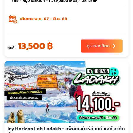
เลย์ - หมู่บ้านสต็อค - ทัวร์ลุ่มแม่น้ำสินธุ - ตลาดเลห์
เดินทาง พ.ย. 67 - มี.ค. 68
13,500 ฿
arrow_forward
ดูรายละเอียด
เริ่มต้น
Icy Horizon Leh Ladakh - แพ็คเกจทัวร์ส่วนตัวเลห์ ลาดัก