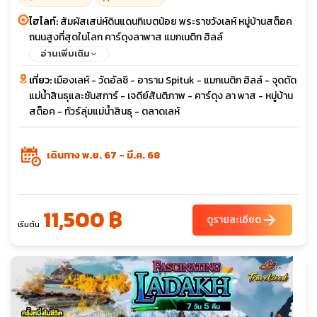
ไฮไลท์:
สัมผัสเสน่ห์ดินแดนทิเบตน้อย พระราชวังเลห์ หมู่บ้านสต็อค
ถนนสูงที่สุดในโลก คาร์ดุงลาพาส แมกเนติก ฮิลล์
อ่านเพิ่มเติม
เที่ยว:
เมืองเลห์ - วัดอัลชิ - อาราม Spituk - แมกเนติก ฮิลล์ - จุดตัด
แม่น้ำสินธุและซันสการ์ - เจดีย์สันติภาพ - คาร์ดุง ลา พาส - หมู่บ้าน
สต็อค - ทัวร์ลุ่มแม่น้ำสินธุ - ตลาดเลห์
เดินทาง พ.ย. 67 - มี.ค. 68
11,500 ฿
arrow_forward
ดูรายละเอียด
เริ่มต้น