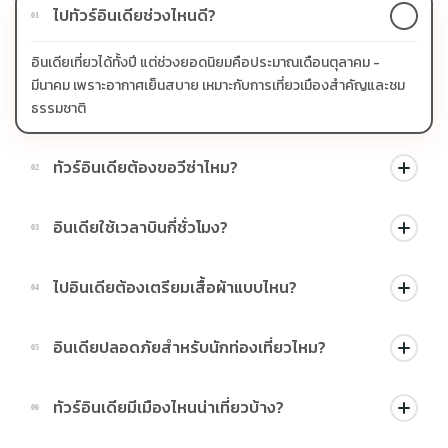
ไปทัวร์อินเดียช่วงไหนดี?
01
อินเดียเที่ยวได้ทั้งปี แต่ช่วงยอดนิยมคือประมาณเดือนตุลาคม -
มีนาคม เพราะอากาศเย็นสบาย เหมาะกับการเที่ยวเมืองสำคัญและชม
ธรรมชาติ
ทัวร์อินเดียต้องขอวีซ่าไหม?
02
คนไทยต้องขอวีซ่าอินเดียก่อนเดินทาง โดยส่วนใหญ่นิยมขอแบบ e-
อินเดียใช้เวลาบินกี่ชั่วโมง?
03
Visa ซึ่งสะดวกและใช้เวลาไม่นาน
จากประเทศไทยไปอินเดีย ใช้เวลาประมาณ 4 - 6 ชั่วโมง ขึ้นอยู่กับเมือง
ไปอินเดียต้องเตรียมเสื้อผ้าแบบไหน?
04
ปลายทางและสายการบิน
ควรเตรียมเสื้อผ้าที่ใส่สบาย ระบายอากาศดี และสุภาพ โดยเฉพาะ
อินเดียปลอดภัยสำหรับนักท่องเที่ยวไหม?
05
เวลาชมวัดหรือสถานที่ศักดิ์สิทธิ์
หากเดินทางกับบริษัททัวร์และปฏิบัติตามคำแนะนำของไกด์ ถือว่าเที่ยว
ทัวร์อินเดียมีเมืองไหนน่าเที่ยวบ้าง?
06
ได้อย่างสบายใจ และสะดวกมากขึ้น