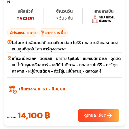
ห์
รหัสทัวร์
จำนวนวัน
สายการบิน
TVZ2261
7 วัน 5 คืน
hotel_class
restaurant
โรงแรม 3 ดาว
อาหาร 15 มื้อ
ไฮไลท์:
สัมผัสเสน่ห์ดินแดนทิเบตน้อย โมริริ ทะเลสาบสีเทอร์คอยส์
ถนนสูงที่สุดในโลก คาร์ดุงลาพาส
เที่ยว:
เมืองเลห์ - วัดอัลชิ - อาราม Spituk - แมกเนติก ฮิลล์ - จุดตัด
แม่น้ำสินธุและซันสการ์ - เจดีย์สันติภาพ - ทะเลสาบโมริริ - คาร์ดุง
ลา พาส - หมู่บ้านสต็อค - ทัวร์ลุ่มแม่น้ำสินธุ - ตลาดเลห์
เดินทาง พ.ย. 67 - มี.ค. 68
14,100 ฿
arrow_forward
ดูรายละเอียด
เริ่มต้น