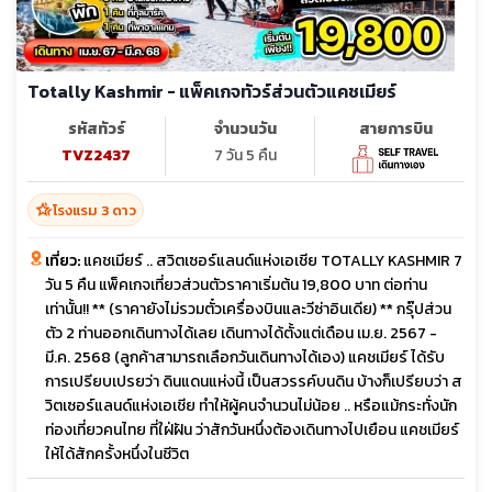
Totally Kashmir - แพ็คเกจทัวร์ส่วนตัวแคชเมียร์
รหัสทัวร์
จำนวนวัน
สายการบิน
TVZ2437
7 วัน 5 คืน
hotel_class
โรงแรม 3 ดาว
เที่ยว:
แคชเมียร์ .. สวิตเซอร์แลนด์แห่งเอเชีย TOTALLY KASHMIR 7
วัน 5 คืน แพ็คเกจเที่ยวส่วนตัวราคาเริ่มต้น 19,800 บาท ต่อท่าน
เท่านั้น!! ** (ราคายังไม่รวมตั๋วเครื่องบินและวีซ่าอินเดีย) ** กรุ๊ปส่วน
ตัว 2 ท่านออกเดินทางได้เลย เดินทางได้ตั้งแต่เดือน เม.ย. 2567 -
มี.ค. 2568 (ลูกค้าสามารถเลือกวันเดินทางได้เอง) แคชเมียร์ ได้รับ
การเปรียบเปรยว่า ดินแดนแห่งนี้ เป็นสวรรค์บนดิน บ้างก็เปรียบว่า ส
วิตเซอร์แลนด์แห่งเอเชีย ทำให้ผู้คนจำนวนไม่น้อย .. หรือแม้กระทั่งนัก
ท่องเที่ยวคนไทย ที่ใฝ่ฝัน ว่าสักวันหนึ่งต้องเดินทางไปเยือน แคชเมียร์
ให้ได้สักครั้งหนึ่งในชีวิต