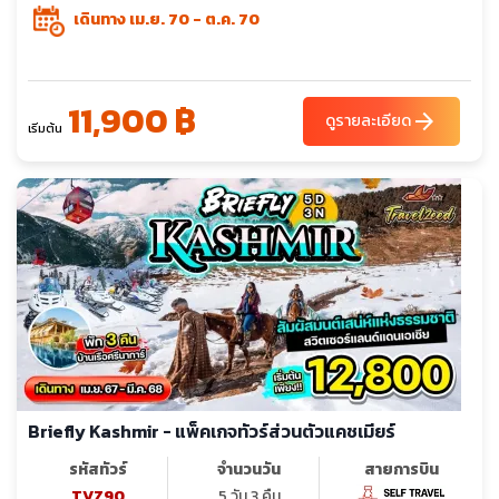
เดินทาง เม.ย. 70 - ต.ค. 70
11,900 ฿
arrow_forward
ดูรายละเอียด
เริ่มต้น
Briefly Kashmir - แพ็คเกจทัวร์ส่วนตัวแคชเมียร์
รหัสทัวร์
จำนวนวัน
สายการบิน
TVZ90
5 วัน 3 คืน