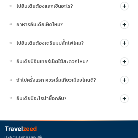
เมืองยอดนิยม เช่น เดลี อัครา ชัยปุระ แคชเมียร์ เลห์ ลาดักห์ พาราณสี
ไปอินเดียต้องแลกเงินอะไร?
07
และมุมไบ แต่ละเมืองมีเสน่ห์แตกต่างกัน
ส่วนใหญ่ใช่สกุลเงินรูปีอินเดีย (INR) สามารถแลกจากไทยหรือแลก
อาหารอินเดียเผ็ดไหม?
08
เมื่อถึงอินเดียได้
อาหารอินเดียหลายเมนูมีรสจัดและเครื่องเทศเยอะ แต่ปัจจุบันร้าน
ไปอินเดียต้องเตรียมปลั๊กไฟไหม?
09
อาหารและทัวร์ส่วนใหญ่มักมีเมนูที่ทานง่ายสำหรับคนไทย
ควรพก Universal Adapter ไปด้วย เพราะปลั๊กไฟบางพื้นที่อาจแตก
อินเดียมีอินเทอร์เน็ตใช้สะดวกไหม?
10
ต่างจากประเทศไทย
เมืองใหญ่มีสัญญาณอินเทอร์เน็ตค่อนข้างดี หลายคนเลือกใช้ eSIM
ถ้าไปครั้งแรก ควรเริ่มเที่ยวเมืองไหนดี?
11
หรือซิมอินเดียเพื่อความสะดวกในการใช้งาน
แนะนำเส้นทาง เดลี - อัครา - ชัยปุระ เป็นเส้นทางยอดนิยมสำหรับมือ
อินเดียมีอะไรน่าซื้อกลับ?
12
ใหม่ เพราะเที่ยวง่ายและรวมแลนด์มาร์กสำคัญไว้ครบ
ของฝากยอดนิยม เช่น ชาอินเดีย เครื่องเทศ ผ้าพาชมีนา งานหัตถกรรม
เครื่องประดับ และสินค้าสายมู
Travel
zeed
เริ่มต้นการเดินทางของคุณได้ที่นี่