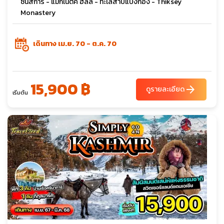
ซันสการ์ - แม็กเนติค ฮิลล์ - ทะเลสาบแปงกอง - Thiksey
Monastery
เดินทาง เม.ย. 70 - ต.ค. 70
15,900 ฿
arrow_forward
ดูรายละเอียด
เริ่มต้น