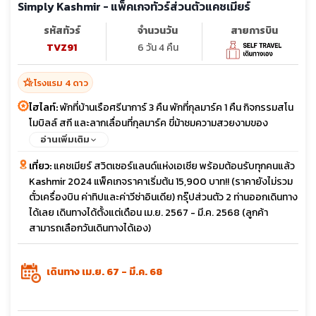
Simply Kashmir - แพ็คเกจทัวร์ส่วนตัวแคชเมียร์
รหัสทัวร์
จำนวนวัน
สายการบิน
TVZ91
6 วัน 4 คืน
hotel_class
โรงแรม 4 ดาว
ไฮไลท์:
พักที่บ้านเรือศรีนาการ์ 3 คืน พักที่กุลมาร์ค 1 คืน กิจกรรมสโน
โมบิลล์ สกี และลากเลื่อนที่กุลมาร์ค ขี่ม้าชมความสวยงามของ
ธรรมชาติ
อ่านเพิ่มเติม
เที่ยว:
แคชเมียร์ สวิตเซอร์แลนด์แห่งเอเชีย พร้อมต้อนรับทุกคนแล้ว
Kashmir 2024 แพ็คเกจราคาเริ่มต้น 15,900 บาท!! (ราคายังไม่รวม
ตั๋วเครื่องบิน ค่าทิปและค่าวีซ่าอินเดีย) กรุ๊ปส่วนตัว 2 ท่านออกเดินทาง
ได้เลย เดินทางได้ตั้งแต่เดือน เม.ย. 2567 - มี.ค. 2568 (ลูกค้า
สามารถเลือกวันเดินทางได้เอง)
เดินทาง เม.ย. 67 - มี.ค. 68