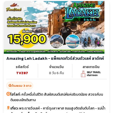
Amazing Leh Ladakh - แพ็คเกจทัวร์ส่วนตัวเลห์ ลาดักห์
รหัสทัวร์
จำนวนวัน
สายการบิน
TVZ87
8 วัน 6 คืน
hotel_class
โรงแรม 3 ดาว
ไฮไลท์:
ครั้งหนึ่งในชีวิต สัมผัสมนต์เสน่ห์แห่งธิเบตน้อย สวรรค์บน
ดินของนักเดินทาง
เที่ยว:
พระราชวังเลห์ - คาร์ดุงลา พาส ถนนสูงติดอันดับโลก - แม่น้ำ