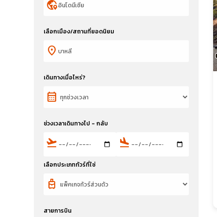
globe_location_pin
เลือกเมือง/สถานที่ยอดนิยม
location_on
เดินทางเมื่อไหร่?
calendar_month
ช่วงเวลาเดินทางไป - กลับ
flight_takeoff
flight_land
เลือกประเภททัวร์ที่ใช่
travel_luggage_and_bags
สายการบิน