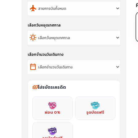
flight
เลือกวันหยุดเทศกาล
sunny
เลือกจำนวนวันเดินทาง
calendar_today
payments
โปรบัตรเครดิต
ผ่อน 0%
รูดบัตรฟรี