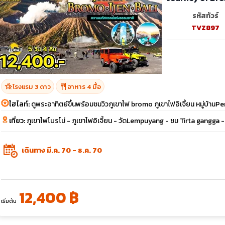
รหัสทัวร์
TVZ897
hotel_class
restaurant
โรงแรม 3 ดาว
อาหาร 4 มื้อ
ไฮไลท์:
ดูพระอาทิตย์ขึ้นพร้อมชมวิวภูเขาไฟ bromo ภูเขาไฟอิเจี้ยน หมู่บ้า
เที่ยว:
ภูเขาไฟโบรโม่ - ภูเขาไฟอิเจี้ยน - วัดLempuyang - ชม Tirta gangga 
เดินทาง มี.ค. 70 - ธ.ค. 70
12,400 ฿
เริ่มต้น