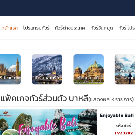
หน้าแรก
โปรแกรมทัวร์
ทัวร์ต่างประเทศ
ทัวร์วันหยุด
ทัวร์ โป
แพ็คเกจ ทา
close
วร์อังกฤษ
ทัวร์ออสเตรีย
ทัวร์เยอรมนี
สถาน
แพ็คเกจทัวร์ส่วนตัว บาหลี
(แสดงผล 3 รายการ)
รหัสทัวร์
TVZ3282