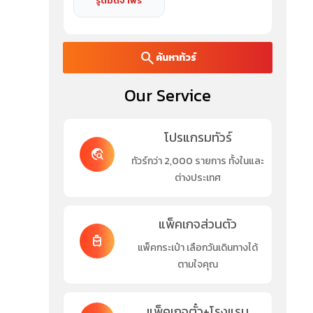
รูดมัดจำฟรี
search
ค้นหาทัวร์
Our Service
โปรแกรมทัวร์
travel_explore
ทัวร์กว่า 2,000 รายการ ทั้งในและ
ต่างประเทศ
แพ็คเกจส่วนตัว
travel_luggage_and_bags
แพ็คกระเป๋า เลือกวันเดินทางได้
ตามใจคุณ
แพ็คเกจตั๋ว+โรงแรม