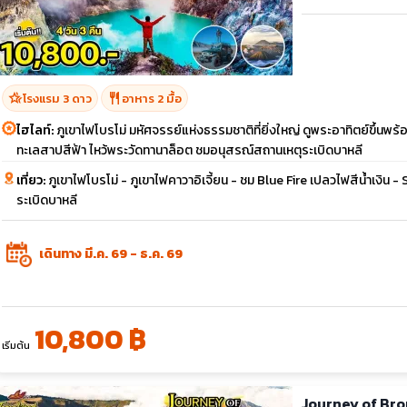
hotel_class
restaurant
โรงแรม 3 ดาว
อาหาร 2 มื้อ
ไฮไลท์:
ภูเขาไฟโบรโม่ มหัศจรรย์แห่งธรรมชาติที่ยิ่งใหญ่ ดูพระอาทิตย์ขึ้นพร
ทะเลสาปสีฟ้า ไหว้พระวัดทานาล็อต ชมอนุสรณ์สถานเหตุระเบิดบาหลี
เที่ยว:
ภูเขาไฟโบรโม่ - ภูเขาไฟคาวาอิเจี้ยน - ชม Blue Fire เปลวไฟสีน้ำเงิน 
ระเบิดบาหลี
เดินทาง มี.ค. 69 - ธ.ค. 69
10,800 ฿
เริ่มต้น
Journey of Bromo