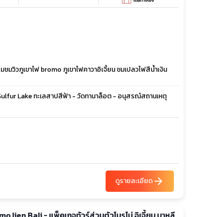
้อมชมวิวภูเขาไฟ bromo ภูเขาไฟคาวาอิเจี้ยน ชมเปลวไฟสีน้ำเงิน
- Sulfur Lake ทะเลสาปสีฟ้า - วัดทานาล็อต - อนุสรณ์สถานเหตุ
arrow_forward
ดูรายละเอียด
 Ijen Bali - แพ็คเกจทัวร์ส่วนตัวโบรโม่ อิเจี้ยน บาหลี