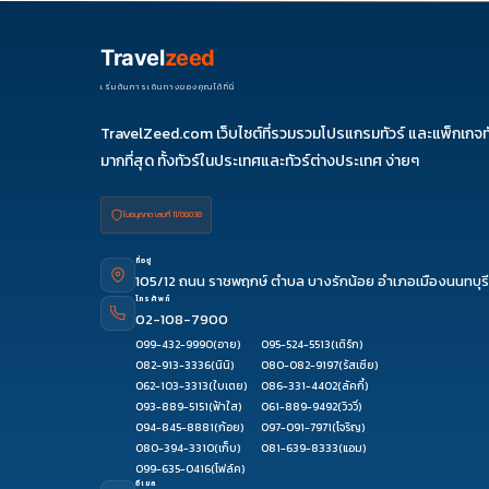
Travel
zeed
เริ่มต้นการเดินทางของคุณได้ที่นี่
TravelZeed.com เว็บไซต์ที่รวมรวมโปรแกรมทัวร์ และแพ็กเกจท
มากที่สุด ทั้งทัวร์ในประเทศและทัวร์ต่างประเทศ ง่ายๆ
ใบอนุญาต เลขที่ 11/08038
ที่อยู่
105/12 ถนน ราชพฤกษ์ ตำบล บางรักน้อย อำเภอเมืองนนทบุรี
โทรศัพท์
02-108-7900
099-432-9990
(อาย)
095-524-5513
(เติร์ก)
082-913-3336
(นินิ)
080-082-9197
(รัสเซีย)
062-103-3313
(ใบเตย)
086-331-4402
(ลัคกี้)
093-889-5151
(ฟ้าใส)
061-889-9492
(วิววี่)
094-845-8881
(ก้อย)
097-091-7971
(โจริญ)
080-394-3310
(เก็บ)
081-639-8333
(แอม)
099-635-0416
(โฟล์ค)
อีเมล