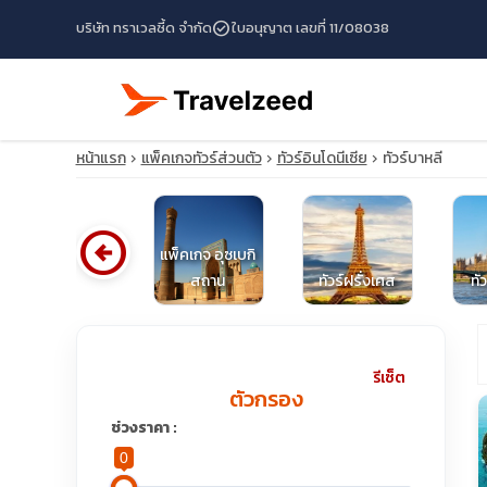
check_circle
บริษัท ทราเวลซี้ด จำกัด
ใบอนุญาต เลขที่ 11/08038
หน้าแรก
แพ็คเกจทัวร์ส่วนตัว
ทัวร์อินโดนีเซีย
ทัวร์บาหลี
arrow_circle_left
แพ็คเกจ
แพ็คเกจ อุซเบกิ
ปากีสถาน
สถาน
ทัวร์ฝรั่งเศส
ทั
travel_explore
รีเซ็ต
ตัวกรอง
calendar_month
ช่วงราคา :
0
search