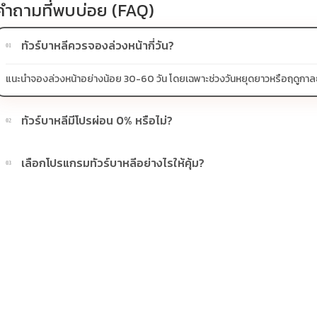
คำถามที่พบบ่อย (FAQ)
ทัวร์บาหลีควรจองล่วงหน้ากี่วัน?
01
แนะนำจองล่วงหน้าอย่างน้อย 30-60 วัน โดยเฉพาะช่วงวันหยุดยาวหรือฤดูกาลยอดน
ทัวร์บาหลีมีโปรผ่อน 0% หรือไม่?
02
บางโปรแกรมมีโปรผ่อน 0% หรือโปรโมชั่นบัตรเครดิตตามเงื่อนไขที่บริษัทกำห
เลือกโปรแกรมทัวร์บาหลีอย่างไรให้คุ้ม?
03
ควรดูจำนวนวัน ไฮไลต์ที่รวมจริง โรงแรม สายการบิน มื้ออาหาร และช่วงราคา ไ