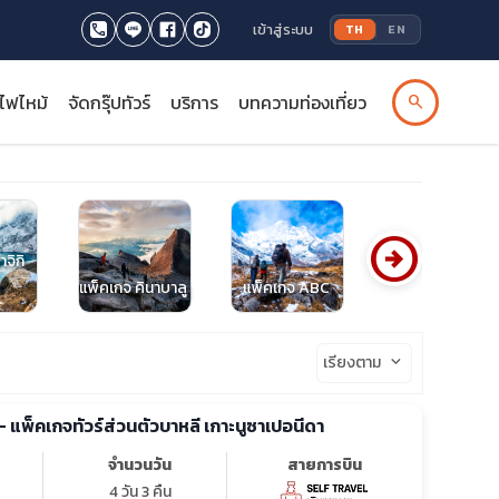
เข้าสู่ระบบ
TH
EN
รไฟไหม้
จัดกรุ๊ปทัวร์
บริการ
บทความท่องเที่ยว
search
arrow_circle_right
จิกิ
แพ็คเกจ คินาบาลู
แพ็คเกจ ABC
ทัวร์อิตาลี
เรียงตาม
keyboard_arrow_down
Enjoyable Bali - แพ็คเกจทัวร์ส่วนตัวบาหลี เกาะนูซาเปอนีดา
จำนวนวัน
สายการบิน
4 วัน 3 คืน