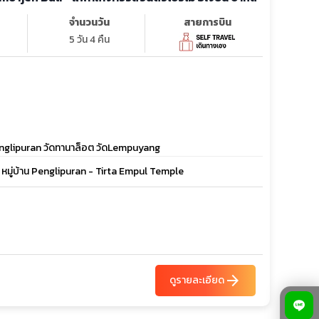
จำนวนวัน
สายการบิน
5 วัน 4 คืน
นPenglipuran วัดทานาล็อต วัดLempuyang
- หมู่บ้าน Penglipuran - Tirta Empul Temple
arrow_forward
ดูรายละเอียด