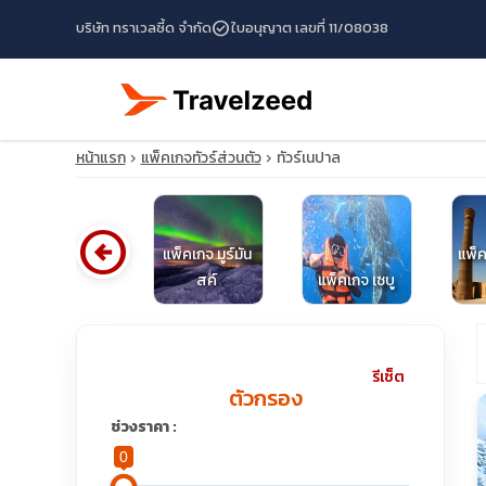
check_circle
บริษัท ทราเวลซี้ด จำกัด
ใบอนุญาต เลขที่ 11/08038
หน้าแรก
แพ็คเกจทัวร์ส่วนตัว
ทัวร์เนปาล
arrow_circle_left
แพ็คเกจ
แพ็คเกจ มูร์มัน
แพ็ค
ปากีสถาน
สค์
แพ็คเกจ เซบู
travel_explore
รีเซ็ต
ตัวกรอง
calendar_month
ช่วงราคา :
0
search