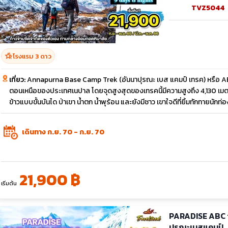
TVZ5044
hotel_class
โรงแรม 3 ดาว
เที่ยว:
Annapurna Base Camp Trek (อันนาปุรณะ เบส แคมป์ เทรค) หรือ ABC T
ตอนเหนือของประเทศเนปาล โดยจุดสูงสุดของเทรคนี้มีความสูงถึง 4,130 เมตรจา
ข้าวแบบขั้นบันได ป่าเขา น้ำตก น้ำพุร้อน และยังมีชาว เขาใจดีที่ยิ้มทักทายนักท
เดินทาง ก.ย. 70 - ก.ย. 70
21,900 ฿
เริ่มต้น
PARADISE ABC tr
ปุรณะเบสแคมป์