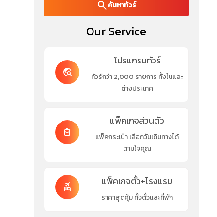
search
ค้นหาทัวร์
Our Service
โปรแกรมทัวร์
travel_explore
ทัวร์กว่า 2,000 รายการ ทั้งในและ
ต่างประเทศ
แพ็คเกจส่วนตัว
travel_luggage_and_bags
แพ็คกระเป๋า เลือกวันเดินทางได้
ตามใจคุณ
แพ็คเกจตั๋ว+โรงแรม
flights_and_hotels
ราคาสุดคุ้ม ทั้งตั๋วและที่พัก