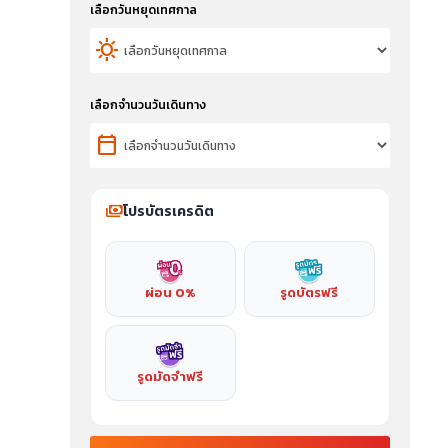
เลือกวันหยุดเทศกาล
sunny
เลือกจำนวนวันเดินทาง
calendar_today
payments
โปรบัตรเครดิต
ผ่อน 0%
รูดบัตรฟรี
รูดมัดจำฟรี