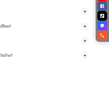
์ (Pashmina), และ ชามร้องเพลง (Singing Bowl) ซึ่งเป็นงาน
ะ วัดสวะยัมภูนาถ (วัดลิง) เพื่อความเป็นสิริมงคลและการเริ่มต้น
ได้ไหม?
call
ดเขาเอเวอเรสต์ในตอนเช้า หรือเลือกพักที่เมือง นากาก๊อต
์เนปาลจะตอบโจทย์กว่ามาก เพราะมีรถรับส่งส่วนตัวตลอดทริป
ไรบ้าง?
กลดิ้ง (Paragliding) ชมวิวเมืองและภูเขา หรือการนั่งรถจี๊ป