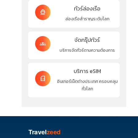
ทัวร์ล่องเรือ
directions_boat
ล่องเรือสำราญระดับโลก
จัดกรุ๊ปทัวร์
groups
บริการจัดทัวร์ตามความต้องการ
บริการ eSIM
sim_card
อินเทอร์เน็ตต่างประเทศ ครอบคลุม
ทั่วโลก
Travel
zeed