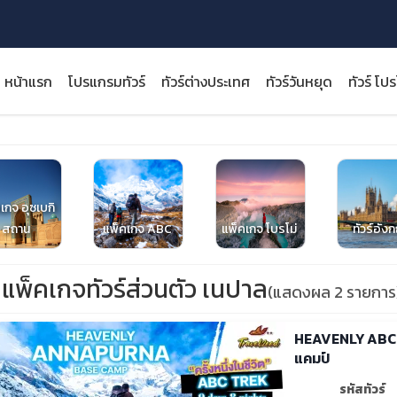
หน้าแรก
โปรแกรมทัวร์
ทัวร์ต่างประเทศ
ทัวร์วันหยุด
ทัวร์ โป
เกจ อุซเบกิ
close
สถาน
แพ็คเกจ ABC
แพ็คเกจ โบรโม่
ทัวร์อัง
แพ็คเกจทัวร์ส่วนตัว เนปาล
(แสดงผล 2 รายการ
HEAVENLY ABC Tr
แคมป์
รหัสทัวร์