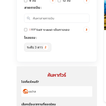
9 วัน
12 วัน
1
1
สายการบิน :
search
Self travel-เดินทางเอง
2
โรงแรม :
ระดับ 3 ดาว
2
ค้นหาทัวร์
ไปเที่ยวไหนดี?
globe_location_pin
เลือกเมือง/สถานที่ยอดนิยม