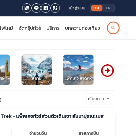
เข้าสู่ระบบ
TH
EN
รไฟไหม้
จัดกรุ๊ปทัวร์
บริการ
บทความท่องเที่ยว
search
arrow_circle_right
แพ็คเกจ ทาจิกิ
กฤษ
สถาน
แพ็คเกจ ลาดักห์
ทัวร์เนเธอร์แลนด์
เรียงตาม
keyboard_arrow_down
)
ek - แพ็คเกจทัวร์ส่วนตัวเดินเขา อันนาปุรณะเบส
จำนวนวัน
สายการบิน