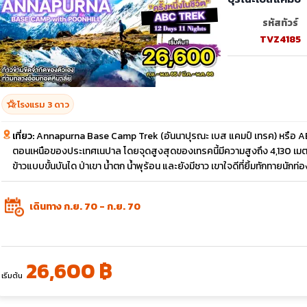
รหัสทัวร์
TVZ4185
hotel_class
โรงแรม 3 ดาว
เที่ยว:
Annapurna Base Camp Trek (อันนาปุรณะ เบส แคมป์ เทรค) หรือ ABC T
ตอนเหนือของประเทศเนปาล โดยจุดสูงสุดของเทรคนี้มีความสูงถึง 4,130 เมตรจา
ข้าวแบบขั้นบันได ป่าเขา น้ำตก น้ำพุร้อน และยังมีชาว เขาใจดีที่ยิ้มทักทายนักท
เดินทาง ก.ย. 70 - ก.ย. 70
26,600 ฿
เริ่มต้น