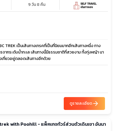
9 วัน 8 คืน
REK เป็นเส้นทางเทรคที่เป็นที่นิยมมากอีกเส้นทางหนึ่ง ทาง
กระดับน้ำทะเล เส้นทางนี้มีธรรมชาติที่สวยงาม ทั้งทุ่งหญ้า นา
่องเที่ยวอยู่ตลอดเส้นทางอีกด้วย
arrow_forward
ดูรายละเอียด
ek with Poohill - แพ็คเกจทัวร์ส่วนตัวเดินเขา อันนา