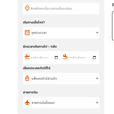
location_on
เดินทางเมื่อไหร่?
calendar_month
ช่วงเวลาเดินทางไป - กลับ
flight_takeoff
flight_land
เลือกประเภททัวร์ที่ใช่
travel_luggage_and_bags
สายการบิน
flight