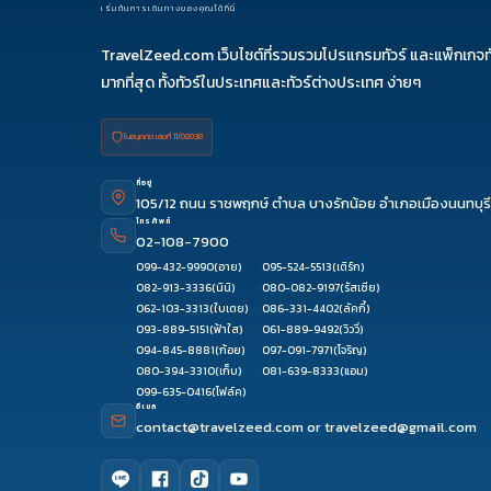
เริ่มต้นการเดินทางของคุณได้ที่นี่
TravelZeed.com เว็บไซต์ที่รวมรวมโปรแกรมทัวร์ และแพ็กเกจท
มากที่สุด ทั้งทัวร์ในประเทศและทัวร์ต่างประเทศ ง่ายๆ
ใบอนุญาต เลขที่ 11/08038
ที่อยู่
105/12 ถนน ราชพฤกษ์ ตำบล บางรักน้อย อำเภอเมืองนนทบุรี
โทรศัพท์
02-108-7900
099-432-9990
(อาย)
095-524-5513
(เติร์ก)
082-913-3336
(นินิ)
080-082-9197
(รัสเซีย)
062-103-3313
(ใบเตย)
086-331-4402
(ลัคกี้)
093-889-5151
(ฟ้าใส)
061-889-9492
(วิววี่)
094-845-8881
(ก้อย)
097-091-7971
(โจริญ)
080-394-3310
(เก็บ)
081-639-8333
(แอม)
099-635-0416
(โฟล์ค)
อีเมล
contact@travelzeed.com
or
travelzeed@gmail.com