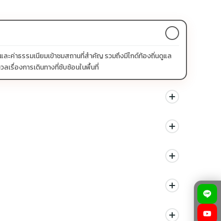
ร และค่าธรรมเนียมเข้าชมสถานที่สำคัญ รวมถึงมีไกด์ท้องถิ่นดูแล
รื่องการเดินทางที่ซับซ้อนในพื้นที่
สิริมงคล ชมวิวเทือกเขาหิมาลัย และพักผ่อนริมทะเลสาบ เหมาะ
ดยาว
าคม - เมษายน ดอกกุหลาบพันปีบาน เป็นช่วงที่อากาศเย็นสบาย ไม่
งพอ และเลี่ยงแอลกอฮอล์ หากเดินทางไปพื้นที่สูงเกิน 3,000