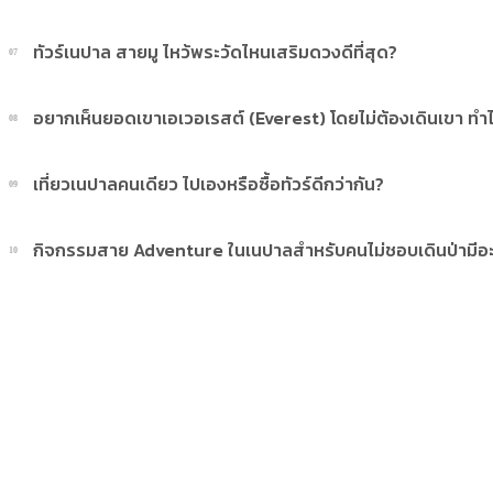
ของฝากยอดนิยมคือ ชาเนปาล (Himalayan Tea), เครื่องเงินทำมือ, ผ้าแคชเมียร
ทัวร์เนปาล สายมู ไหว้พระวัดไหนเสริมดวงดีที่สุด?
07
หัตถกรรมที่มีเอกลักษณ์เฉพาะตัว
ต้องไปที่ วัดปศุปตินาถ (ขอพรองค์พระศิวะ), เจดีย์พุทธนาถ (เสริมบุญบารมี), แล
อยากเห็นยอดเขาเอเวอเรสต์ (Everest) โดยไม่ต้องเดินเขา ทำ
08
ใหม่
ทำได้ค่ะ สามารถซื้อ Option เสริม Mountain Flight บินชมความยิ่งใหญ่ของยอ
เที่ยวเนปาลคนเดียว ไปเองหรือซื้อทัวร์ดีกว่ากัน?
09
(Nagarkot) เพื่อชมวิวเทือกเขาหิมาลัยแบบพาโนรามาจากระเบียงห้องพัก
ถ้าชอบความสะดวกสบายและต้องการเจาะลึกประวัติศาสตร์ การซื้อแพ็กเกจทัวร
กิจกรรมสาย Adventure ในเนปาลสำหรับคนไม่ชอบเดินป่ามีอะ
10
ไม่ต้องเสียเวลาต่อรองราคาแท็กซี่ และมีผู้เชี่ยวชาญคอยให้ข้อมูลอย่างถูกต้อง
แนะนำการล่องเรือในทะเลสาบฟีวา (Phewa Lake) ที่เมืองโพครา, การโดดร่มพาราไ
ส่องสัตว์ที่อุทยานแห่งชาติจิตรวัน