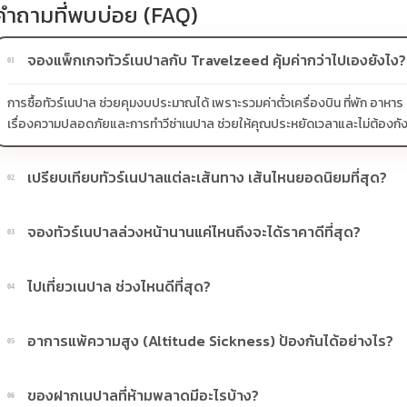
คำถามที่พบบ่อย (FAQ)
จองแพ็กเกจทัวร์เนปาลกับ Travelzeed คุ้มค่ากว่าไปเองยังไง?
01
การซื้อทัวร์เนปาล ช่วยคุมงบประมาณได้ เพราะรวมค่าตั๋วเครื่องบิน ที่พัก อาหา
เรื่องความปลอดภัยและการทำวีซ่าเนปาล ช่วยให้คุณประหยัดเวลาและไม่ต้องกังวลเ
เปรียบเทียบทัวร์เนปาลแต่ละเส้นทาง เส้นไหนยอดนิยมที่สุด?
02
เส้นทางยอดนิยมคือ กาฐมาณฑุ-นากาก๊อต-โพครา เพราะได้ครบทั้งไหว้พระเสริม
จองทัวร์เนปาลล่วงหน้านานแค่ไหนถึงจะได้ราคาดีที่สุด?
03
สำหรับคนที่มีเวลา 5-6 วัน และต้องการความสะดวกสบาย ไม่เหนื่อยมาก
แนะนำให้จองล่วงหน้าอย่างน้อย 3-4 เดือน โดยเฉพาะในช่วงเทศกาลหรือวันหยุ
ไปเที่ยวเนปาล ช่วงไหนดีที่สุด?
04
ช่วงที่สวยที่สุดคือ ตุลาคม - พฤศจิกายน ท้องฟ้าใส เห็นยอดเขาชัดเจน และ มีน
อาการแพ้ความสูง (Altitude Sickness) ป้องกันได้อย่างไร?
05
หนาวจัดจนเกินไปและไม่มีฝน
สำหรับทัวร์เส้นทางปกติโอกาสเกิดน้อยมาก แต่ควรดื่มน้ำเยอะๆ พักผ่อนให้เพีย
ของฝากเนปาลที่ห้ามพลาดมีอะไรบ้าง?
06
เมตร แนะนำให้ปรึกษาแพทย์เพื่อเตรียมยา Diamox ติดตัวไว้