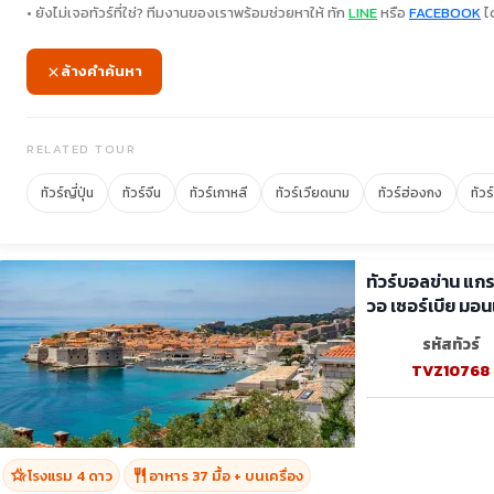
• ยังไม่เจอทัวร์ที่ใช่? ทีมงานของเราพร้อมช่วยหาให้ ทัก
LINE
หรือ
FACEBOOK
ได
ล้างคำค้นหา
RELATED TOUR
ทัวร์ญี่ปุ่น
ทัวร์จีน
ทัวร์เกาหลี
ทัวร์เวียดนาม
ทัวร์ฮ่องกง
ทัวร
ทัวร์บอลข่าน แกร
วอ เซอร์เบีย มอน
รหัสทัวร์
TVZ10768
hotel_class
restaurant
โรงแรม 4 ดาว
อาหาร 37 มื้อ + บนเครื่อง