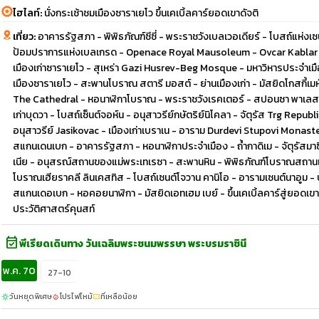
ไฮไลท์:
นั่งกระเช้าชมเมืองซาราเยโว ขึ้นเคเบิ้ลคาร์ยอดเขาดัจติ
เที่ยว:
อาคารรัฐสภา - พิพิธภัณฑ์ซีซี่ - พระราชวังเบลเวอเดียร์ - โบสถ์แห่งเ
ป้อมปราการแห่งเบลเกรด - Openace Royal Mausoleum - Ovcar Kablar Mon
เมืองเก่าซาราเยโว - สุเหร่า Gazi Husrev-Beg Mosque - มหาวิหารประจำเมือ
เมืองซาราเยโว - สะพานโบราณ สตารี มอสต์ - ย่านเมืองเก่า - มัสยิดโกสกี้เมห์
The Cathedral - หอนาฬิกาโบราณ - พระราชวังเรคเตอร์ - สปอนซา พาเลส - 
เก่าบุดวา - โบสถ์เซ็นต์จอห์น - อนุสาวรีย์กษัตริย์นิโคลา - จัตุรัส Trg Rep
อนุสาวรีย์ Jasikovac - เมืองเก่าเบราเน - อาราม Durdevi Stupovi Monaste
สแกนเดนเบก - อาคารรัฐสภา - หอนาฬิกาประจำเมือง - ถ้ำกาดิเม - จัตุรัสมาซิ
เนีย - อนุสรณ์สถานของแม่พระเทเรซา - สะพานหิน - พิพิธภัณฑ์โบราณสถานแห่ง
โบราณเฮียราคลี ลินเคสทิส - โบสถ์เซนต์โจวาน คานิโอ - อารามเซนต์นาอูม - ปร
สแกนเดอเบก - หอคอยนาฬิกา - มัสยิดเอทเฮม เบย์ - ขึ้นเคเบิ้ลคาร์สู่ยอดเขา
ประวัติศาสตร์คุนสท์
event_available
พีเรียดเดินทาง วันเฉลิมพระชนมพรรษา พระบรมราชินี
พ.ค. 70
27-10
วันหยุดพิเศษ
โปรไฟไหม้
ที่เหลือน้อย
sunny
local_fire_department
confirmation_number