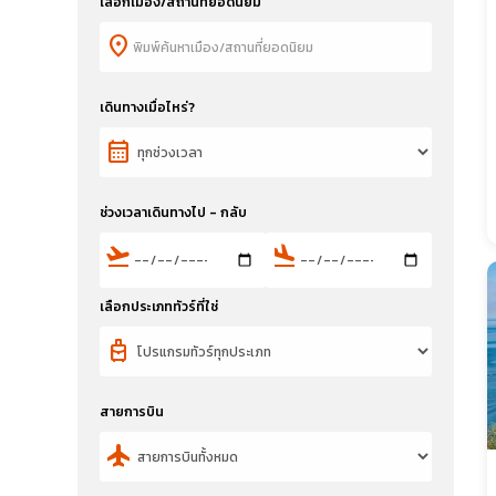
เลือกเมือง/สถานที่ยอดนิยม
location_on
เดินทางเมื่อไหร่?
calendar_month
ช่วงเวลาเดินทางไป - กลับ
flight_takeoff
flight_land
เลือกประเภททัวร์ที่ใช่
travel_luggage_and_bags
สายการบิน
flight