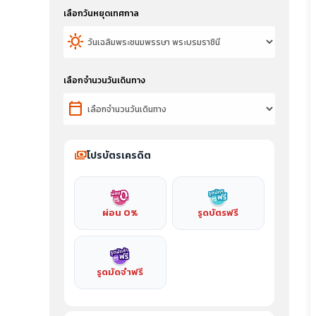
เลือกวันหยุดเทศกาล
sunny
เลือกจำนวนวันเดินทาง
calendar_today
payments
โปรบัตรเครดิต
ผ่อน 0%
รูดบัตรฟรี
รูดมัดจำฟรี