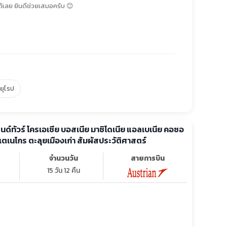
้เลย ยินดีช่วยเสมอครับ 😊
์ยุโรป
นด์ทัวร์ โครเอเชีย บอสเนีย มาซิโดเนีย แอลเบเนีย คอซอ
เตเนโกร ตะลุยเมืองเก่า สัมผัสประวัติศาสตร์
จำนวนวัน
สายการบิน
15 วัน 12 คืน