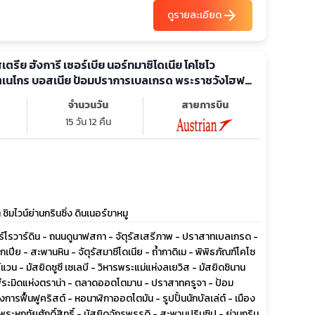
arrow_forward
ดูรายละเอียด
ตรีย ฮังการี เซอร์เบีย นอร์ทมาซิโดเนีย โคโซโว
ตเนโกร บอสเนีย ป้อมปราการเบลเกรด พระราชวังโฮฟ
จำนวนวัน
สายการบิน
15 วัน 12 คืน
ิมไวน์ย่านกรินซิ่ง ดินเนอร์ขาหมู
ร์โรวาร์ดิน - ถนนดูนาฟสกา - จัตุรัสเสรีภาพ - ปราสาทเบลเกรด -
ย - สะพานหิน - จัตุรัสมาซีโดเนีย - ถ้ำกาดิเม - พิพิธภัณฑ์โคโซ
แวน - มัสยิดซูซี เซเลบี - วิหารพระแม่แห่งลเยวิส - มัสยิดซินาน
- พีระมิดแห่งตราน่า - ตลาดออตโตมาน - ปราสาทครูจา - ป้อม
ฟื้นฟูคริสต์ - หอนาฬิกาออตโตมัน - รูปปั้นนักบัลเล่ต์ - เมือง
ระหฤทัยศักดิ์สิทธิ์ - มัสยิดจักรพรรดิ - สะพานปรินซิป - ย่านกริน