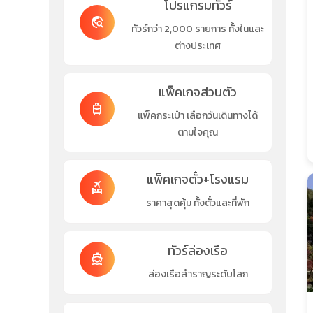
โปรแกรมทัวร์
travel_explore
ทัวร์กว่า 2,000 รายการ ทั้งในและ
ต่างประเทศ
แพ็คเกจส่วนตัว
travel_luggage_and_bags
แพ็คกระเป๋า เลือกวันเดินทางได้
ตามใจคุณ
แพ็คเกจตั๋ว+โรงแรม
flights_and_hotels
ราคาสุดคุ้ม ทั้งตั๋วและที่พัก
ทัวร์ล่องเรือ
directions_boat
ล่องเรือสำราญระดับโลก