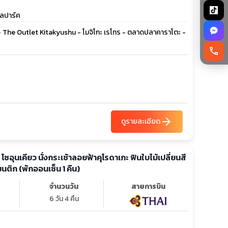
ัลปาร์ค
นริน - The Outlet Kitakyushu - โมจิโกะ เรโทร - ตลาดปลาคาราโตะ -
call
arrow_forward
ดูรายละเอียด
โร โซอุนเคียว นั่งกระเช้าลอยฟ้าคุโรดาเกะ ฟินใบไม้เปลี่ยนสี
ติก (พักออนเซ็น 1 คืน)
จำนวนวัน
สายการบิน
6 วัน 4 คืน