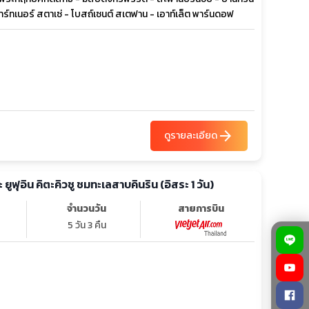
ทเนอร์ สตาเซ่ - โบสถ์เซนต์ สเตฟาน - เอาท์เล็ต พาร์นดอฟ
arrow_forward
ดูรายละเอียด
อกะ ยูฟุอิน คิตะคิวชู ชมทะเลสาบคินริน (อิสระ 1 วัน)
จำนวนวัน
สายการบิน
5 วัน 3 คืน