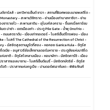
ซนต์ชาร์ลส์ - มหาวิหารเซ็นต์ ซาวา - สถานที่ฝังศพของนายพลติโต -
astery - สะพานวิชิกราด - ย่านเมืองเก่าบาสคาซิจา - ย่าน
งซาราเยโว - สะพานลาดิน - อุโมงค์สงคราม - ขึ้นเคเบิ้ลคาร์ชม
เมด ปาซ่า - เขตเมืองเก่า - ประตู Pile Gate - น้ำพุ Onofrio -
ถนนสตราดัน - เมืองเก่ากอเตอร์ - โบสถ์เซ็นต์ไทรฟอน - เมือง
ublike - โบสถ์ The Cathedral of the Resurrection of Christ -
ry - มัสยิดสุลตานมูรัดที่สอง - หอคอย Ganica Kula - จัตุรัส
โดเนีย - อนุสาวรีย์อเล็กซานเดอร์มหาราช - ประตูชัยแห่งมาซิโด
ชาติ - จัตุรัสใจกลางเมือง - หอนาฬิกา - มัสยิดคาร์ชิ - เมือง
าสาทแอลบาซาน - โบสถ์เซ็นต์แมรี่ - มัสยิดกษัตริย์ - จัตุรัส
ดัจติ - ปราสาทแห่งครูเปีย - ปานดอร์ฟเอาท์เลต - พิพิธภัณฑ์