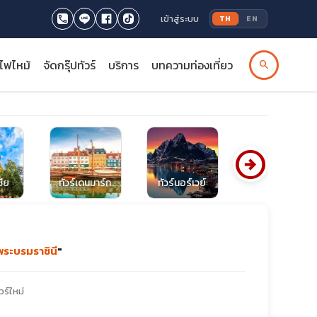
เข้าสู่ระบบ
TH
EN
รไฟไหม้
จัดกรุ๊ปทัวร์
บริการ
บทความท่องเที่ยว
search
arrow_circle_right
ซีย
ทัวร์เดนมาร์ก
ทัวร์นอร์เวย์
ทัวร์โปแลนด์
พระบรมราชินี
"
วร์ใหม่