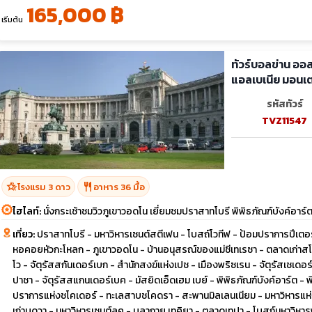
165,000 ฿
เริ่มต้น
ทัวร์บอลข่าน ออสเ
แอลเบเนีย มอนเ
บวร์ค
รหัสทัวร์
TVZ11547
hotel_class
restaurant
โรงแรม 3 ดาว
อาหาร 36 มื้อ
ไฮไลท์:
นั่งกระเช้าชมวิวภูเขาวอดโน เยี่ยมชมปราสาทโบรี พิพิธภัณฑ์บังค์อาร์ต ช
เที่ยว:
ปราสาทโบรี - มหาวิหารเซนต์สตีเฟน - โบสถ์โวทีฟ - ป้อมปราการปีเตอ
หอคอยหัวกะโหลก - ภูเขาวอดโน - บ้านอนุสรณ์ของแม่ชีเทเรซา - ตลาดเก่าสโกเปี
โว - จัตุรัสสกันเดอร์เบก - สำนักสงฆ์แห่งเปช - เมืองพริซเรน - จัตุรัสเชเดอร์
ปาชา - จัตุรัสสแกนเดอร์เบค - มัสยิดเอ็ดเฮม เบย์ - พิพิธภัณฑ์บังค์อาร์ต 
ปราการแห่งชโคเดอร์ - ทะเลสาบชโคดรา - สะพานมิลเลนเนียม - มหาวิหารแห่งการ
เก่าบุดวา - มหาวิหารเซนต์ลุค - บลากาย เทคิยา - ตลาดเทปา - โบสถ์มหาวิหารพ