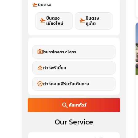
flight_takeoff
บินตรง
บินตรง
บินตรง
flight_takeoff
flight_takeoff
เชียงใหม่
ภูเก็ต
business_center
bussiness class
star
ทัวร์พรีเมี่ยม
verified
ทัวร์คอนเฟิร์มวันเดินทาง
search
ค้นหาทัวร์
Our Service