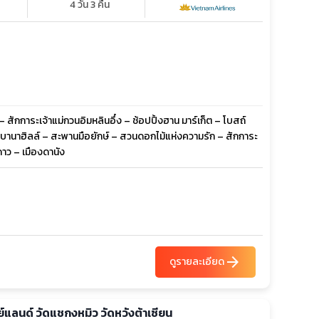
4 วัน 3 คืน
 สักการะเจ้าแม่กวนอิมหลินอึ๋ง – ช้อปปิ้งฮาน มาร์เก็ต – โบสถ์
ิลด์ บานาฮิลล์ – สะพานมือยักษ์ – สวนดอกไม้แห่งความรัก – สักการะ
าว – เมืองดานัง
arrow_forward
ดูรายละเอียด
ีย์แลนด์ วัดแชกงหมิว วัดหวังต้าเซียน