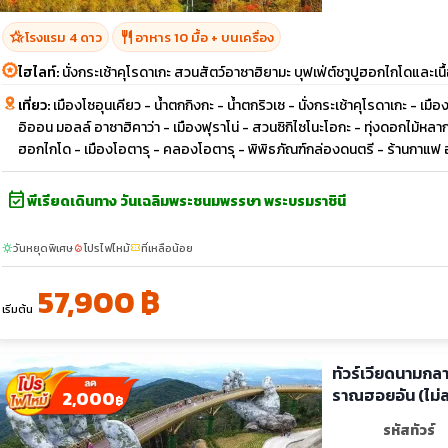
hotel_class
restaurant
โรงแรม 4 ดาว
อาหาร 10 มื้อ + บนเครื่อง
ไฮไลท์:
นั่งกระเช้าคุโรดาเกะ สวนสัตว์อาซาฮิยามะ บุฟเฟ่ต์ชาูปูฮอกไกโดและเนื
เที่ยว:
เมืองโซอุนเคียว - น้ำตกกิงกะ - น้ำตกริวเซ - นั่งกระเช้าคุโรดาเกะ - เม
อิออน มอลล์ อาซาฮิคาว่า - เมืองฟุราโน่ - สวนซิกิไซโนะโอกะ - ทุ่งดอกไม้หลาก
ฮอกไกโด - เมืองโอตารุ - คลองโอตารุ - พิพิธภัณฑ์กล่องดนตรี - ร้านกาแฟ ฮัล
event_available
พีเรียดเดินทาง วันเฉลิมพระชนมพรรษา พระบรมราชินี
วันหยุดพิเศษ
โปรไฟไหม้
ที่เหลือน้อย
sunny
local_fire_department
confirmation_number
57,900 ฿
เริ่มต้น
ทัวร์เวียดนามกลา
ราณฮอยอัน (ไม่ล
2,000
฿
รหัสทัวร์