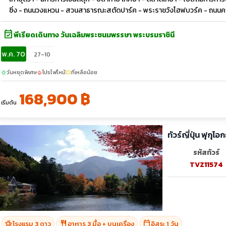
ซิ่ง - ถนนวงแหวน - สวนสาธารณะสตัดปาร์ค - พระราชวังโฮฟบวร์ค - ถนนคาร์
event_available
พีเรียดเดินทาง วันเฉลิมพระชนมพรรษา พระบรมราชินี
พ.ค. 70
27-10
วันหยุดพิเศษ
โปรไฟไหม้
ที่เหลือน้อย
sunny
local_fire_department
confirmation_number
168,900 ฿
เริ่มต้น
ทัวร์ญี่ปุ่น ฟุกุโ
รหัสทัวร์
TVZ11574
hotel_class
restaurant
calendar_today
โรงแรม 3 ดาว
อาหาร 3 มื้อ + บนเครื่อง
อิสระ 1 วัน