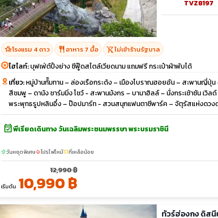
TVZ8197
hotel_class
restaurant
shopping_cart_off
โรงแรม 4 ดาว
อาหาร 7 มื้อ
ไม่เข้าร้านรัฐบาล
ไฮไลท์:
บุฟเฟ่ต์ปิ้งย่าง ซีฟู๊ดสไตล์เวียดนาม แถมฟรี กระเป๋าผ้าพับได้
เที่ยว:
หมู่บ้านกั๊มทาน – ล่องเรือกระด้ง – เมืองโบราณฮอยอัน – สะพานญี่ปุ่น –
สีชมพู – ดานัง ชาร์มมิ่ง โชว์ - สะพานมังกร – บานาฮิลล์ – นั่งกระเช้าซัน เว
พระพุทธรูปหลินอึ๋ง – ป๊อปมาร์ท - สวนสนุกแฟนตาซีพาร์ค – จัตุรัสแห่งดวงด
event_available
พีเรียดเดินทาง วันเฉลิมพระชนมพรรษา พระบรมราชินี
วันหยุดพิเศษ
โปรไฟไหม้
ที่เหลือน้อย
sunny
local_fire_department
confirmation_number
12,990 ฿
10,990 ฿
เริ่มต้น
ทัวร์ฮ่องกง ดิสน