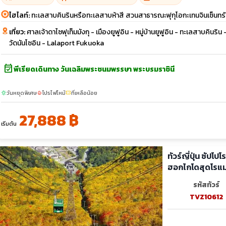
ไฮไลท์:
ทะเลสาบคินรินหรือทะเลสาบห้าสี สวนสาธารณะฟุกุโอกะเทนจินเซ็นทร
เที่ยว:
ศาลเจ้าดาไซฟุเท็มมังกุ - เมืองยูฟูอิน - หมู่บ้านยูฟูอิน - ทะเลสาบคิ
วัดนันโซอิน - Lalaport Fukuoka
event_available
พีเรียดเดินทาง วันเฉลิมพระชนมพรรษา พระบรมราชินี
วันหยุดพิเศษ
โปรไฟไหม้
ที่เหลือน้อย
sunny
local_fire_department
confirmation_number
27,888 ฿
เริ่มต้น
ทัวร์ญี่ปุ่น ซัปโป
ฮอกไกโดสุดโรแมน
รหัสทัวร์
TVZ10612