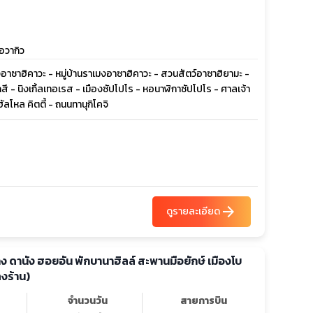
้อวากิว
ืองอาซาฮิคาวะ - หมู่บ้านราเมงอาซาฮิคาวะ - สวนสัตว์อาซาฮิยามะ -
สี - นิงเกิ้ลเทอเรส - เมืองซัปโปโร - หอนาฬิกาซัปโปโร - ศาลเจ้า
โหล คิตตี้ - ถนนทานุกิโคจิ
arrow_forward
ดูรายละเอียด
ง ดานัง ฮอยอัน พักบานาฮิลล์ สะพานมือยักษ์ เมืองโบ
งร้าน)
จำนวนวัน
สายการบิน