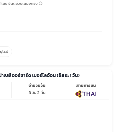
้เลย ยินดีช่วยเสมอครับ 😊
์ยุโรป
น่าเบย์ ออร์ชาร์ด เมอร์ไลอ้อน (อิสระ 1 วัน)
จำนวนวัน
สายการบิน
3 วัน 2 คืน