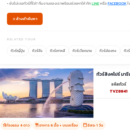
• ยังไม่เจอทัวร์ที่ใช่? ทีมงานของเราพร้อมช่วยหาให้ ทัก
LINE
หรือ
FACEBOOK
ได
ล้างคำค้นหา
RELATED TOUR
ทัวร์ญี่ปุ่น
ทัวร์จีน
ทัวร์เกาหลี
ทัวร์เวียดนาม
ทัวร์ฮ่องกง
ทัวร
ทัวร์สิงคโปร์ มารี
รหัสทัวร์
TVZ8841
hotel_class
restaurant
calendar_today
โรงแรม 4 ดาว
อาหาร 6 มื้อ + บนเครื่อง
อิสระ 1 วัน