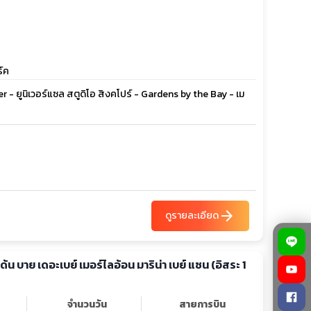
ร์ค
ter - ยูนิเวอร์แซล สตูดิโอ สิงคโปร์ - Gardens by the Bay - เม
arrow_forward
ดูรายละเอียด
์เด้น บาย เดอะเบย์ เมอร์ไลอ้อน มาริน่า เบย์ แซน (อิสระ 1
จำนวนวัน
สายการบิน