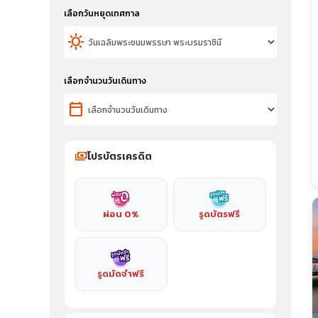
เลือกวันหยุดเทศกาล
sunny
เลือกจำนวนวันเดินทาง
calendar_today
payments
โปรบัตรเครดิต
ผ่อน 0%
รูดบัตรฟรี
รูดมัดจำฟรี