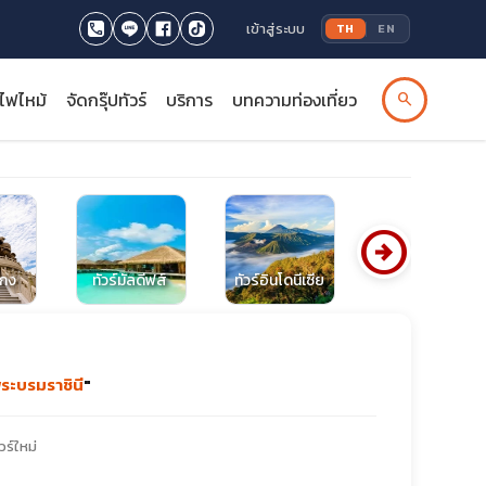
เข้าสู่ระบบ
TH
EN
รไฟไหม้
จัดกรุ๊ปทัวร์
บริการ
บทความท่องเที่ยว
search
arrow_circle_right
งกง
ทัวร์มัลดีฟส์
ทัวร์อินโดนีเซีย
ทัวร์ไต้หวัน
ระบรมราชินี
"
วร์ใหม่