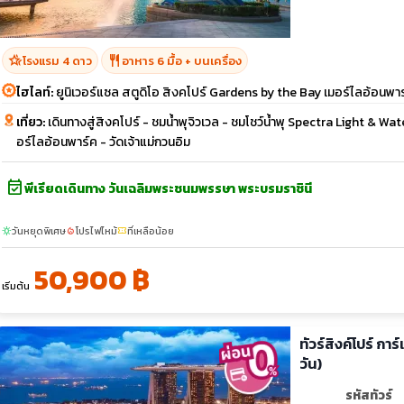
hotel_class
restaurant
โรงแรม 4 ดาว
อาหาร 6 มื้อ + บนเครื่อง
ไฮไลท์:
ยูนิเวอร์แซล สตูดิโอ สิงคโปร์ Gardens by the Bay เมอร์ไลอ้อนพา
เที่ยว:
เดินทางสู่สิงคโปร์ - ชมน้ำพุจิวเวล - ชมโชว์น้ำพุ Spectra Light & Wa
อร์ไลอ้อนพาร์ค - วัดเจ้าแม่กวนอิม
event_available
พีเรียดเดินทาง วันเฉลิมพระชนมพรรษา พระบรมราชินี
วันหยุดพิเศษ
โปรไฟไหม้
ที่เหลือน้อย
sunny
local_fire_department
confirmation_number
50,900 ฿
เริ่มต้น
ทัวร์สิงค์โปร์ การ
วัน)
รหัสทัวร์