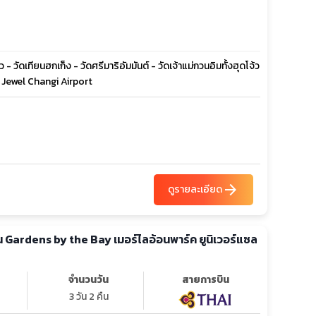
 วัดเทียนฮกเก็ง - วัดศรีมาริอัมมันต์ - วัดเจ้าแม่กวนอิมทั้งฮุดโจ้ว
 - Jewel Changi Airport
arrow_forward
ดูรายละเอียด
จำนวนวัน
สายการบิน
3 วัน 2 คืน