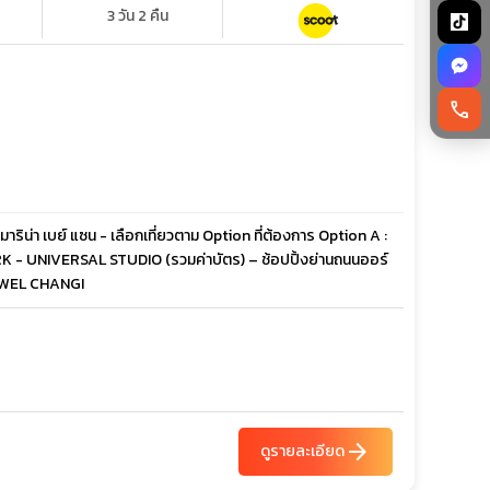
3 วัน 2 คืน
call
าริน่า เบย์ แซน - เลือกเที่ยวตาม Option ที่ต้องการ Option A :
RK - UNIVERSAL STUDIO (รวมค่าบัตร) – ช้อปปิ้งย่านถนนออร์
 JEWEL CHANGI
arrow_forward
ดูรายละเอียด