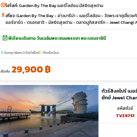
ไฮไลท์:
Garden By The Bay เมอร์ไลอ้อน มัสยิดสุลต่าน
เที่ยว:
Garden By The Bay - อ่าวมารีน่า - เมอร์ไลอ้อน - วัดพระธาตุเขี้ย
ออร์ชาร์ด - ตรอกฮาจิ - มัสยิดสุลต่าน - ตลาดบูกิสสตรีท - Jewel Changi 
event_available
พีเรียดเดินทาง วันเฉลิมพระชนมพรรษา พระบรมราชินี
วันหยุดพิเศษ
โปรไฟไหม้
ที่เหลือน้อย
sunny
local_fire_department
confirmation_number
29,900 ฿
เริ่มต้น
ทัวร์สิงคโปร์ เมอร์ไลอ้อ
ยักษ์ Jewel Cha
รหัสทัวร์
TVZ9751