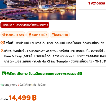
TVZ10039
หมายเหตุ * : เฉพาะพีเรียดที่เข้าร่วมรายการ
hotel_class
restaurant
calendar_today
โรงแรม 3 ดาว
อาหาร 3 มื้อ
อิสระ 1 วัน
ไฮไลท์:
มาริน่า เบย์ แซน การ์เด้น บาย เดอะเบย์ เมอร์ไลอ้อน วัดพระเขี้ยวแก้ว
เที่ยว:
สิงคโปร์ - Fountain of wealth - การ์เด้น บาย เดอะเบย์ – คลากคีย์ - ม
Free & Easy (อิสระไม่มีรถและไกด์บริการ) Option B : FORT CANNING PA
ชาร์ด - เมอร์ไลอ้อน -Yueh Hai Ching Temple - วัดพระเขี้ยวแก้ว - THE
event_available
พีเรียดเดินทาง วันเฉลิมพระชนมพรรษา พระบรมราชินี
วันหยุดพิเศษ
โปรไฟไหม้
ที่เหลือน้อย
sunny
local_fire_department
confirmation_number
14,499 ฿
เริ่มต้น