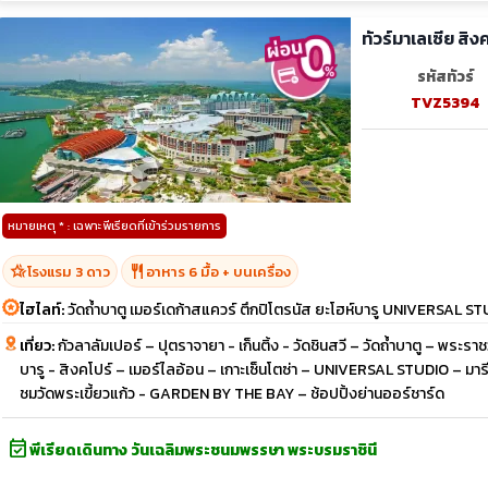
ทัวร์มาเลเซีย สิง
รหัสทัวร์
TVZ5394
หมายเหตุ * : เฉพาะพีเรียดที่เข้าร่วมรายการ
hotel_class
restaurant
โรงแรม 3 ดาว
อาหาร 6 มื้อ + บนเครื่อง
ไฮไลท์:
วัดถ้ำบาตู เมอร์เดก้าสแควร์ ตึกปิโตรนัส ยะโฮห์บารู UNIVERSAL S
เที่ยว:
กัวลาลัมเปอร์ – ปุตราจายา - เก็นติ้ง - วัดชินสวี – วัดถ้ำบาตู – พระรา
บารู - สิงคโปร์ – เมอร์ไลอ้อน – เกาะเซ็นโตซ่า – UNIVERSAL STUDIO – ม
ชมวัดพระเขี้ยวแก้ว - GARDEN BY THE BAY – ช้อปปิ้งย่านออร์ชาร์ด
event_available
พีเรียดเดินทาง วันเฉลิมพระชนมพรรษา พระบรมราชินี