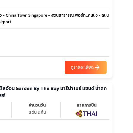
วแก้ว - China Town Singapore - สวนสาธารณะฟอร์ทแคนนิ่ง - ถนน
Airport
arrow_forward
ดูรายละเอียด
น Garden By The Bay มารีน่า เบย์ แซนด์ น้ำตก
ngi
จำนวนวัน
สายการบิน
3 วัน 2 คืน