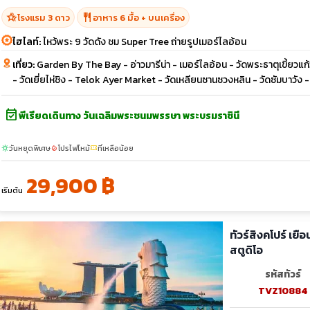
hotel_class
restaurant
โรงแรม 3 ดาว
อาหาร 6 มื้อ + บนเครื่อง
ไฮไลท์:
ไหว้พระ 9 วัดดัง ชม Super Tree ถ่ายรูปเมอร์ไลอ้อน
เที่ยว:
Garden By The Bay - อ่าวมารีน่า - เมอร์ไลอ้อน - วัดพระธาตุเขี้ยวแก้ว -
- วัดเยี่ยไห่ชิง - Telok Ayer Market - วัดเหลียนซานซวงหลิน - วัดซัมบาวัง
event_available
พีเรียดเดินทาง วันเฉลิมพระชนมพรรษา พระบรมราชินี
วันหยุดพิเศษ
โปรไฟไหม้
ที่เหลือน้อย
sunny
local_fire_department
confirmation_number
29,900 ฿
เริ่มต้น
ทัวร์สิงคโปร์ เยือน Gardens by the Bay เมอร์ไลอ้อนพาร์ค ยูนิเวอร์แซล
สตูดิโอ
รหัสทัวร์
TVZ10884