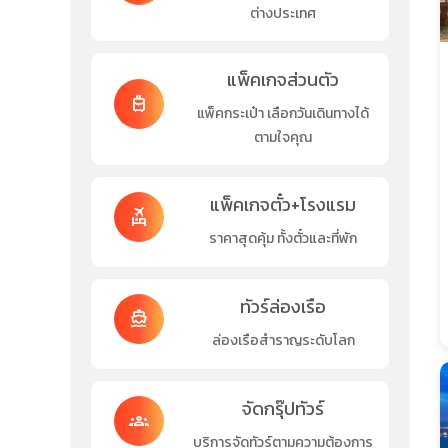
ต่างประเทศ
แพ็คเกจส่วนตัว
travel_luggage_and_bags
แพ็คกระเป๋า เลือกวันเดินทางได้
ตามใจคุณ
แพ็คเกจตั๋ว+โรงแรม
flights_and_hotels
ราคาสุดคุ้ม ทั้งตั๋วและที่พัก
ทัวร์ล่องเรือ
directions_boat
ล่องเรือสำราญระดับโลก
จัดกรุ๊ปทัวร์
groups
บริการจัดทัวร์ตามความต้องการ