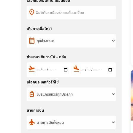
เลือกเมือง/สถานที่ยอดนิยม
location_on
เดินทางเมื่อไหร่?
calendar_month
ช่วงเวลาเดินทางไป - กลับ
flight_takeoff
flight_land
เลือกประเภททัวร์ที่ใช่
travel_luggage_and_bags
สายการบิน
flight