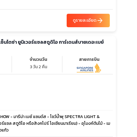
arrow_forward
ดูรายละเอียด
ะเซ็นโตซ่า ยูนิเวอร์แซลสตูดิโอ การ์เดนส์บายเดอะเบย์
จำนวนวัน
สายการบิน
3 วัน 2 คืน
 SHOW - มารีน่า เบย์ แซนด์ส - โชว์น้ำพุ SPECTRA LIGHT &
์แซล สตูดิโอ หรือสิงคโปร์ โอเชียนนาเรียม) - อุโมงค์ต้นไม้ - เม
วแก้ว