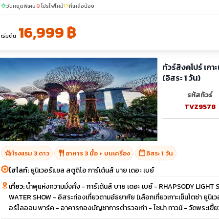
วันหยุดพิเศษ
โปรไฟไหม้
ที่เหลือน้อย
sunny
local_fire_department
confirmation_number
16,999 ฿
เริ่มต้น
ทัวร์สิงคโปร์ เกา
(อิสระ 1 วัน)
รหัสทัวร์
TVZ9578
hotel_class
restaurant
calendar_today
โรงแรม 3 ดาว
อาหาร 3 มื้อ + บนเครื่อง
อิสระ 1 วัน
ไฮไลท์:
ยูนิเวอร์แซล สตูดิโอ การ์เด้นส์ บาย เดอะ เบย์
เที่ยว:
น้ำพุแห่งความมั่งคั่ง - การ์เด้นส์ บาย เดอะ เบย์ - RHAPSODY LIGHT
WATER SHOW - อิสระท่องเที่ยวตามอัธยาศัย (เลือกเที่ยวเกาะเซ็นโตซ่า ยูนิเวอร
อร์ไลออน พาร์ค - อาคารกองบัญชาการตำรวจเก่า - ไชน่า ทาวน์ - วัดพระเขี้ย