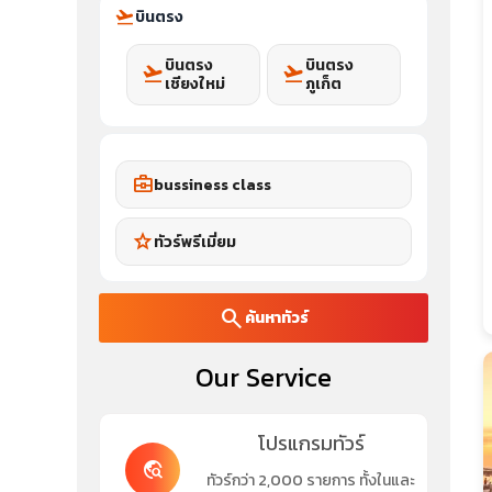
flight_takeoff
บินตรง
บินตรง
บินตรง
flight_takeoff
flight_takeoff
เชียงใหม่
ภูเก็ต
business_center
bussiness class
star
ทัวร์พรีเมี่ยม
search
ค้นหาทัวร์
Our Service
โปรแกรมทัวร์
travel_explore
ทัวร์กว่า 2,000 รายการ ทั้งในและ