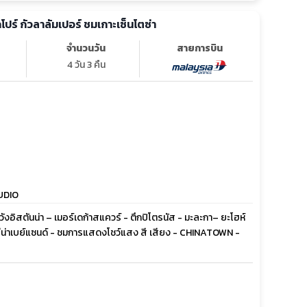
คโปร์ กัวลาลัมเปอร์ ชมเกาะเซ็นโตซ่า
จำนวนวัน
สายการบิน
4 วัน 3 คืน
TUDIO
ชวังอิสตันน่า – เมอร์เดก้าสแควร์ - ตึกปิโตรนัส - มะละกา– ยะโฮห์
ารีน่าเบย์แซนด์ - ชมการแสดงโชว์แสง สี เสียง - CHINATOWN -