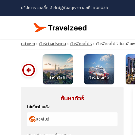
check_circle
บริษัท ทราเวลซี้ด จำกัด
ใบอนุญาต เลขที่ 11/08038
หน้าแรก
ทัวร์ต่างประเทศ
ทัวร์สิงคโปร์
ทัวร์สิงคโปร์ วันเฉล
arrow_circle_left
โ
ทัวร์อินโดนีเซีย
ทัวร์ไต้หวัน
ทัวร์ล่องเรือ
ส
ค้นหาทัวร์
travel_explore
ไปเที่ยวไหนดี?
calendar_month
globe_location_pin
search