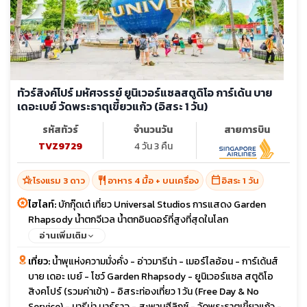
ทัวร์สิงค์โปร์ มหัศจรรย์ ยูนิเวอร์แซลสตูดิโอ การ์เด้น บาย
เดอะเบย์ วัดพระธาตุเขี้ยวแก้ว (อิสระ 1 วัน)
รหัสทัวร์
จำนวนวัน
สายการบิน
TVZ9729
4 วัน 3 คืน
hotel_class
restaurant
calendar_today
โรงแรม 3 ดาว
อาหาร 4 มื้อ + บนเครื่อง
อิสระ 1 วัน
ไฮไลท์:
บักกุ๊ดเต๋ เที่ยว Universal Studios การแสดง Garden
Rhapsody น้ำตกจีเวล น้ำตกอินดอร์ที่สูงที่สุดในโลก
อ่านเพิ่มเติม
เที่ยว:
น้ำพุแห่งความมั่งคั่ง - อ่าวมารีน่า - เมอร์ไลอ้อน - การ์เด้นส์
บาย เดอะ เบย์ - โชว์ Garden Rhapsody - ยูนิเวอร์แซล สตูดิโอ
สิงคโปร์ (รวมค่าเข้า) - อิสระท่องเที่ยว 1 วัน (Free Day & No
Service) - มารีน่า บาร์ราจ - สะพานฮีลิกซ์ - วัดพระธาตุเขี้ยวแก้ว -