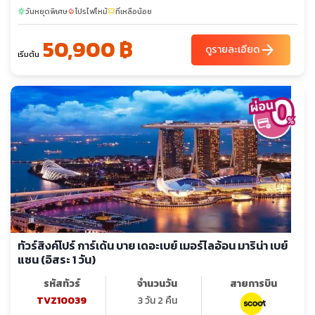
วันหยุดพิเศษ
โปรไฟไหม้
ที่เหลือน้อย
sunny
local_fire_department
confirmation_number
50,900 ฿
arrow_forward
ดูรายละเอียด
เริ่มต้น
ทัวร์สิงค์โปร์ การ์เด้น บาย เดอะเบย์ เมอร์ไลอ้อน มาริน่า เบย์
แซน (อิสระ 1 วัน)
รหัสทัวร์
จำนวนวัน
สายการบิน
TVZ10039
3 วัน 2 คืน