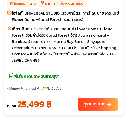
hotel_class
restaurant
โรงแรม 4 ดาว
อาหาร 4 มื้อ + บนเครื่อง
ไฮไลท์:
UNIVERSAL STUDIO (รวมค่าบัตร) กาาร์เด้น บาย เดอะเบย์
Flower Dome +Cloud Forest (รวมค่าบัตร)
เที่ยว:
สิงคโปร์ - การ์เด้น บาย เดอะเบย์ Flower Dome +Cloud
Forest (รวมค่าบัตร) Cloud Forest จัดธีม Jurassic world –
Bumboat(รวมค่าบัตร) - Marina Bay Sand - Singapore
Oceanarium + UNIVERSAL STUDIO (รวมค่าบัตร) – Shopping
Orchard - เมอร์ไลอ้อน - ไชน่าทาวน์ – น้ำพุแห่งความมั่งคั่ง - THE
JEWEL CHANGI
event_available
พีเรียดเดินทาง วันมาฆบูชา
วันหยุดพิเศษ
โปรไฟไหม้
ที่เหลือน้อย
sunny
local_fire_department
confirmation_number
25,499 ฿
arrow_forward
ดูรายละเอียด
เริ่มต้น