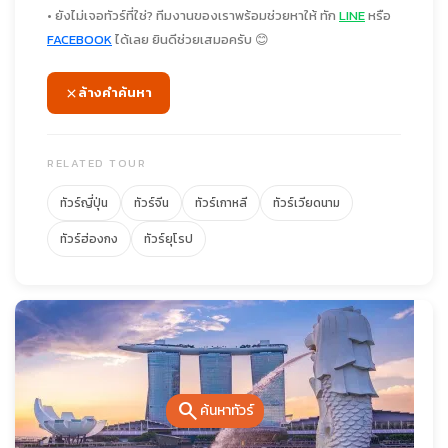
• ยังไม่เจอทัวร์ที่ใช่? ทีมงานของเราพร้อมช่วยหาให้ ทัก
LINE
หรือ
FACEBOOK
ได้เลย ยินดีช่วยเสมอครับ 😊
ล้างคำค้นหา
RELATED TOUR
ทัวร์ญี่ปุ่น
ทัวร์จีน
ทัวร์เกาหลี
ทัวร์เวียดนาม
ทัวร์ฮ่องกง
ทัวร์ยุโรป
search
ค้นหาทัวร์