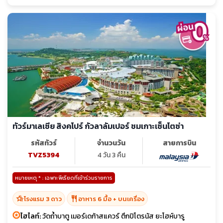
ทัวร์มาเลเซีย สิงคโปร์ กัวลาลัมเปอร์ ชมเกาะเซ็นโตซ่า
รหัสทัวร์
จำนวนวัน
สายการบิน
TVZ5394
4 วัน 3 คืน
หมายเหตุ * : เฉพาะพีเรียดที่เข้าร่วมรายการ
hotel_class
restaurant
โรงแรม 3 ดาว
อาหาร 6 มื้อ + บนเครื่อง
ไฮไลท์:
วัดถ้ำบาตู เมอร์เดก้าสแควร์ ตึกปิโตรนัส ยะโฮห์บารู