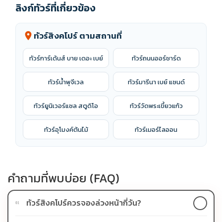
ลิงก์ทัวร์ที่เกี่ยวข้อง
ทัวร์สิงคโปร์ ตามสถานที่
location_on
ทัวร์การ์เด้นส์ บาย เดอะ เบย์
ทัวร์ถนนออร์ชาร์ด
ทัวร์น้ำพุจีเวล
ทัวร์มารีนา เบย์ แซนด์
ทัวร์ยูนิเวอร์แซล สตูดิโอ
ทัวร์วัดพระเขี้ยวแก้ว
ทัวร์อุโมงค์ต้นไม้
ทัวร์เมอร์ไลออน
คำถามที่พบบ่อย (FAQ)
ทัวร์สิงคโปร์ควรจองล่วงหน้ากี่วัน?
01