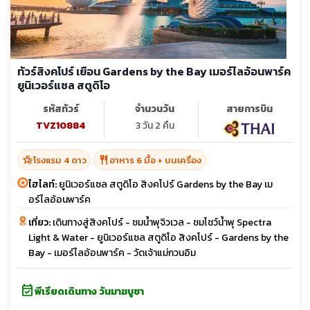
ทัวร์สิงคโปร์ เยือน Gardens by the Bay เมอร์ไลอ้อนพาร์ค
ยูนิเวอร์แซล สตูดิโอ
รหัสทัวร์
จำนวนวัน
สายการบิน
TVZ10884
3 วัน 2 คืน
hotel_class
restaurant
โรงแรม 4 ดาว
อาหาร 6 มื้อ + บนเครื่อง
ไฮไลท์:
ยูนิเวอร์แซล สตูดิโอ สิงคโปร์ Gardens by the Bay เม
อร์ไลอ้อนพาร์ค
เที่ยว:
เดินทางสู่สิงคโปร์ - ชมน้ำพุจิวเวล - ชมโชว์น้ำพุ Spectra
Light & Water - ยูนิเวอร์แซล สตูดิโอ สิงคโปร์ - Gardens by the
Bay - เมอร์ไลอ้อนพาร์ค - วัดเจ้าแม่กวนอิม
event_available
พีเรียดเดินทาง วันมาฆบูชา