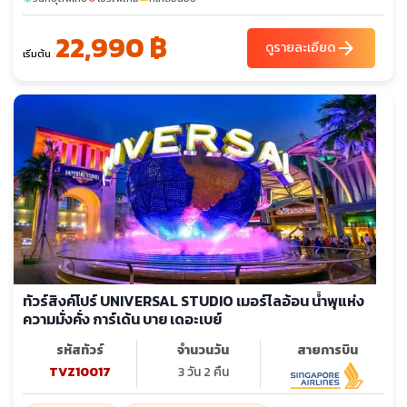
22,990 ฿
arrow_forward
ดูรายละเอียด
เริ่มต้น
ทัวร์สิงค์โปร์ UNIVERSAL STUDIO เมอร์ไลอ้อน น้ำพุแห่ง
ความมั่งคั่ง การ์เด้น บาย เดอะเบย์
รหัสทัวร์
จำนวนวัน
สายการบิน
TVZ10017
3 วัน 2 คืน