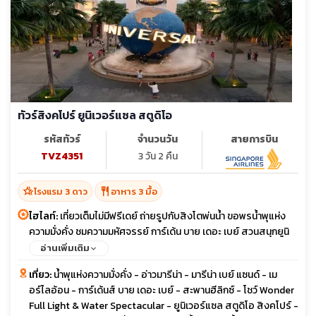
ทัวร์สิงคโปร์ ยูนิเวอร์แซล สตูดิโอ
รหัสทัวร์
จำนวนวัน
สายการบิน
TVZ4351
3 วัน 2 คืน
hotel_class
restaurant
โรงแรม 3 ดาว
อาหาร 3 มื้อ
ไฮไลท์:
เที่ยวเต็มไม่มีฟรีเดย์ ถ่ายรูปกับสิงโตพ่นน้ำ ขอพรน้ำพุแห่ง
ความมั่งคั่ง ชมความมหัศจรรย์ การ์เด้น บาย เดอะ เบย์ สวนสนุกยูนิ
เวอร์แซล สตูดิโอ
อ่านเพิ่มเติม
เที่ยว:
น้ำพุแห่งความมั่งคั่ง - อ่าวมารีน่า - มารีน่า เบย์ แซนด์ - เม
อร์ไลอ้อน - การ์เด้นส์ บาย เดอะ เบย์ - สะพานฮีลิกซ์ - โชว์ Wonder
Full Light & Water Spectacular - ยูนิเวอร์แซล สตูดิโอ สิงคโปร์ -