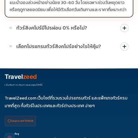
แนะนำจองล่วงหน้าอย่างน้อย 30-60 วัน โดยเฉพาะช่วงวันหยุดยาว
หรือฤดูกาลยอดนิยม เพื่อให้มีตัวเลือกวันเดินทางและราคาที่เหมาะกว่า
ทัวร์สิงคโปร์มีโปรผ่อน 0% หรือไม่?
02
บางโปรแกรมมีโปรผ่อน 0% หรือโปรโมชั่นบัตรเครดิตตามเงื่อนไขที่
เลือกโปรแกรมทัวร์สิงคโปร์อย่างไรให้คุ้ม?
03
บริษัทกำหนด สามารถดูสัญลักษณ์โปรโมชั่นในรายการทัวร์แต่ละ
รายการได้
ควรดูจำนวนวัน ไฮไลต์ที่รวมจริง โรงแรม สายการบิน มื้ออาหาร และ
ช่วงราคา ไม่ควรเทียบจากราคาต่ำสุดเพียงอย่างเดียว
Travel
zeed
เริ่มต้นการเดินทางของคุณได้ที่นี่
TravelZeed.com เว็บไซต์ที่รวมรวมโปรแกรมทัวร์ และแพ็กเกจทัวร์ครบ
มากที่สุด ทั้งทัวร์ในประเทศและทัวร์ต่างประเทศ ง่ายๆ
ใบอนุญาต เลขที่ 11/08038
ที่อยู่