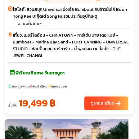
ไฮไลท์:
สวนสนุก Universal นั่งเรือ Bumboat กินข้าวมันไก่ Boon
Tong Kee บะกุ๊ดเต๋ Song Fa รวมประกันอุบัติเหตุ
อ่านเพิ่มเติม
เที่ยว:
เมอร์ไลอ้อน - CHINATOWN - การ์เด้น บาย เดอะเบย์ -
Bumboat - Marina Bay Sand - FORT CANNING - UNIVERSAL
STUDIO - ช้อปปิ้งถนนออร์ชาร์ด - น้ำพุแห่งความมั่งคั่ง - THE
JEWEL CHANGI
event_available
พีเรียดเดินทาง วันมาฆบูชา
วันหยุดพิเศษ
โปรไฟไหม้
ที่เหลือน้อย
sunny
local_fire_department
confirmation_number
19,499 ฿
arrow_forward
ดูรายละเอียด
เริ่มต้น