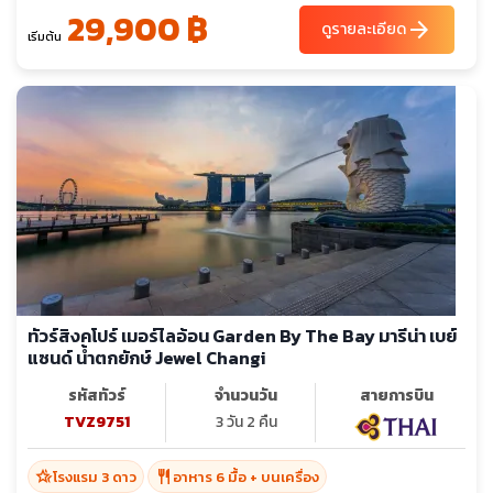
29,900 ฿
arrow_forward
ดูรายละเอียด
เริ่มต้น
ทัวร์สิงคโปร์ เมอร์ไลอ้อน Garden By The Bay มารีน่า เบย์
แซนด์ น้ำตกยักษ์ Jewel Changi
รหัสทัวร์
จำนวนวัน
สายการบิน
TVZ9751
3 วัน 2 คืน
hotel_class
restaurant
โรงแรม 3 ดาว
อาหาร 6 มื้อ + บนเครื่อง