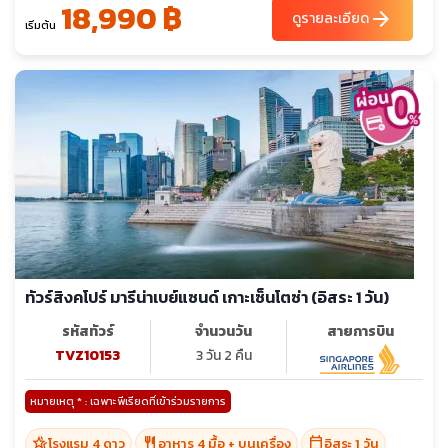
18,990 ฿
arrow_forward
ดูรายละเอียด
เริ่มต้น
ทัวร์สิงคโปร์ มารีน่าเบย์แซนด์ เกาะเซ็นโตซ่า (อิสระ 1 วัน)
รหัสทัวร์
จำนวนวัน
สายการบิน
TVZ10153
3 วัน 2 คืน
หมายเหตุ * : เฉพาะพีเรียดที่เข้าร่วมรายการ
hotel_class
restaurant
calendar_today
โรงแรม 4 ดาว
อาหาร 4 มื้อ + บนเครื่อง
อิสระ 1 วัน