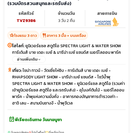
(รวมบัตรสวนสนุกและรถรับส่ง)
รหัสทัวร์
จำนวนวัน
สายการบิน
TVZ9386
3 วัน 2 คืน
hotel_class
restaurant
โรงแรม 3 ดาว
อาหาร 3 มื้อ + บนเครื่อง
ไฮไลท์:
ยูนิเวอร์แซล สตูดิโอ SPECTRA LIGHT & WATER SHOW
การ์เด้นส์ บาย เดอะ เบย์ & มารีน่า เบย์ แซนด์ส เมอร์ไลออน พาร์ค
น้ำพุจีเวล น้ำพุแห่งความมั่งคั่ง
อ่านเพิ่มเติม
เที่ยว:
ไชน่า ทาวน์ - วัดเยี่ยไห่ชิง - การ์เด้นส์ บาย เดอะ เบย์ -
RHAPSODY LIGHT SHOW - มารีน่า เบย์ แซนด์ส - โชว์น้ำพุ
SPECTRA LIGHT & WATER SHOW - ยูนิเวอร์แซล สตูดิโอ (รวมค่า
เข้ายูนิเวอร์แซล สตูดิโอ และรถรับส่ง) - อุโมงค์ต้นไม้ - เมอร์ไลออน
พาร์ค - น้ำพุแห่งความมั่งคั่ง - อาคารกองบัญชาการตำรวจเก่า -
ฮาจิ เลน - สนามบินชางงี - น้ำพุจีเวล
event_available
พีเรียดเดินทาง วันมาฆบูชา
วันหยุดพิเศษ
โปรไฟไหม้
ที่เหลือน้อย
sunny
local_fire_department
confirmation_number