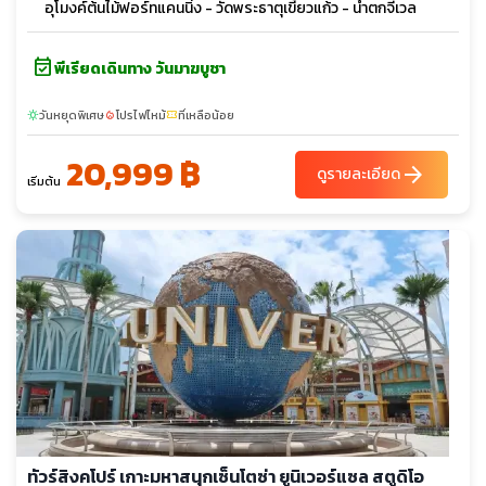
อุโมงค์ต้นไม้ฟอร์ทแคนนิ่ง - วัดพระธาตุเขี้ยวแก้ว - น้ำตกจีเวล
event_available
พีเรียดเดินทาง วันมาฆบูชา
วันหยุดพิเศษ
โปรไฟไหม้
ที่เหลือน้อย
sunny
local_fire_department
confirmation_number
20,999 ฿
arrow_forward
ดูรายละเอียด
เริ่มต้น
ทัวร์สิงคโปร์ เกาะมหาสนุกเซ็นโตซ่า ยูนิเวอร์แซล สตูดิโอ