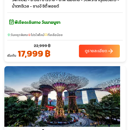
น้ำตกจีเวล - ชางงี ซิตี้ พอยต์
event_available
พีเรียดเดินทาง วันมาฆบูชา
วันหยุดพิเศษ
โปรไฟไหม้
ที่เหลือน้อย
sunny
local_fire_department
confirmation_number
22,999 ฿
17,999 ฿
arrow_forward
ดูรายละเอียด
เริ่มต้น