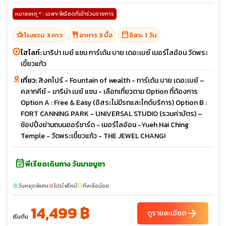
หมายเหตุ * : เฉพาะพีเรียดที่เข้าร่วมรายการ
hotel_class
restaurant
calendar_today
โรงแรม 3 ดาว
อาหาร 3 มื้อ
อิสระ 1 วัน
ไฮไลท์:
มาริน่า เบย์ แซน การ์เด้น บาย เดอะเบย์ เมอร์ไลอ้อน วัดพระ
เขี้ยวแก้ว
เที่ยว:
สิงคโปร์ - Fountain of wealth - การ์เด้น บาย เดอะเบย์ –
คลากคีย์ - มาริน่า เบย์ แซน - เลือกเที่ยวตาม Option ที่ต้องการ
Option A : Free & Easy (อิสระไม่มีรถและไกด์บริการ) Option B :
FORT CANNING PARK - UNIVERSAL STUDIO (รวมค่าบัตร) –
ช้อปปิ้งย่านถนนออร์ชาร์ด - เมอร์ไลอ้อน -Yueh Hai Ching
Temple - วัดพระเขี้ยวแก้ว - THE JEWEL CHANGI
event_available
พีเรียดเดินทาง วันมาฆบูชา
วันหยุดพิเศษ
โปรไฟไหม้
ที่เหลือน้อย
sunny
local_fire_department
confirmation_number
14,499 ฿
arrow_forward
ดูรายละเอียด
เริ่มต้น