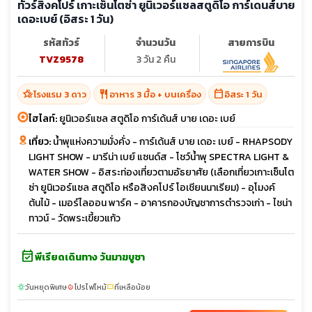
ทัวร์สิงคโปร์ เกาะเซ็นโตซ่า ยูนิเวอร์แซลสตูดิโอ การ์เดนส์บาย
เดอะเบย์ (อิสระ 1 วัน)
รหัสทัวร์
จำนวนวัน
สายการบิน
TVZ9578
3 วัน 2 คืน
hotel_class
restaurant
calendar_today
โรงแรม 3 ดาว
อาหาร 3 มื้อ + บนเครื่อง
อิสระ 1 วัน
ไฮไลท์:
ยูนิเวอร์แซล สตูดิโอ การ์เด้นส์ บาย เดอะ เบย์
เที่ยว:
น้ำพุแห่งความมั่งคั่ง - การ์เด้นส์ บาย เดอะ เบย์ - RHAPSODY
LIGHT SHOW - มารีน่า เบย์ แซนด์ส - โชว์น้ำพุ SPECTRA LIGHT &
WATER SHOW - อิสระท่องเที่ยวตามอัธยาศัย (เลือกเที่ยวเกาะเซ็นโต
ซ่า ยูนิเวอร์แซล สตูดิโอ หรือสิงคโปร์ โอเชียนนาเรียม) - อุโมงค์
ต้นไม้ - เมอร์ไลออน พาร์ค - อาคารกองบัญชาการตำรวจเก่า - ไชน่า
ทาวน์ - วัดพระเขี้ยวแก้ว
event_available
พีเรียดเดินทาง วันมาฆบูชา
วันหยุดพิเศษ
โปรไฟไหม้
ที่เหลือน้อย
sunny
local_fire_department
confirmation_number