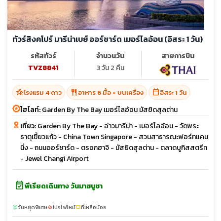
ทัวร์สิงคโปร์ มารีน่าเบย์ ออร์ชาร์ด เมอร์ไลอ้อน (อิสระ 1 วัน)
รหัสทัวร์
จำนวนวัน
สายการบิน
TVZ8841
3 วัน 2 คืน
hotel_class
restaurant
calendar_today
โรงแรม 4 ดาว
อาหาร 6 มื้อ + บนเครื่อง
อิสระ 1 วัน
ไฮไลท์:
Garden By The Bay เมอร์ไลอ้อน มัสยิดสุลต่าน
เที่ยว:
Garden By The Bay - อ่าวมารีน่า - เมอร์ไลอ้อน - วัดพระ
ธาตุเขี้ยวแก้ว - China Town Singapore - สวนสาธารณะฟอร์ทแคน
นิ่ง - ถนนออร์ชาร์ด - ตรอกฮาจิ - มัสยิดสุลต่าน - ตลาดบูกิสสตรีท
- Jewel Changi Airport
event_available
พีเรียดเดินทาง วันมาฆบูชา
วันหยุดพิเศษ
โปรไฟไหม้
ที่เหลือน้อย
sunny
local_fire_department
confirmation_number