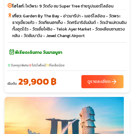
ไฮไลท์:
ไหว้พระ 9 วัดดัง ชม Super Tree ถ่ายรูปเมอร์ไลอ้อน
เที่ยว:
Garden By The Bay - อ่าวมารีน่า - เมอร์ไลอ้อน - วัดพระ
ธาตุเขี้ยวแก้ว - วัดเทียนฮกเก็ง - วัดศรีมาริอัมมันต์ - วัดเจ้าแม่กวนอิม
ทั้งฮุดโจ้ว - วัดเยี่ยไห่ชิง - Telok Ayer Market - วัดเหลียนซานซวง
หลิน - วัดซัมบาวัง - Jewel Changi Airport
event_available
พีเรียดเดินทาง วันมาฆบูชา
วันหยุดพิเศษ
โปรไฟไหม้
ที่เหลือน้อย
sunny
local_fire_department
confirmation_number
29,900 ฿
arrow_forward
ดูรายละเอียด
เริ่มต้น