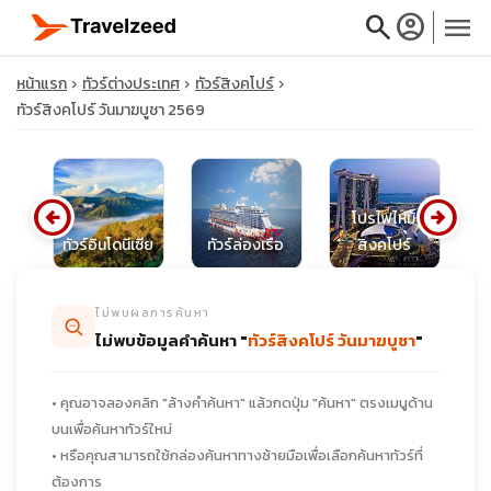
search
account_circle
menu
หน้าแรก
ทัวร์ต่างประเทศ
ทัวร์สิงคโปร์
ทัวร์สิงคโปร์ วันมาฆบูชา 2569
close
arrow_circle_left
arrow_circle_right
โปรไฟไหม้
น
ทัวร์อินโดนีเซีย
ทัวร์ล่องเรือ
สิงคโปร์
ท
travel_explore
ไม่พบผลการค้นหา
calendar_month
ไม่พบข้อมูลคำค้นหา "
ทัวร์สิงคโปร์ วันมาฆบูชา
"
search
• คุณอาจลองคลิก "ล้างคำค้นหา" แล้วกดปุ่ม "ค้นหา" ตรงเมนูด้าน
บนเพื่อค้นหาทัวร์ใหม่
• หรือคุณสามารถใช้กล่องค้นหาทางซ้ายมือเพื่อเลือกค้นหาทัวร์ที่
ต้องการ