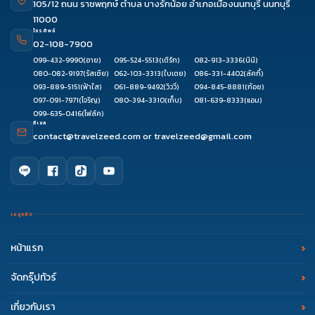
105/12 ถนน ราชพฤกษ์ ตำบล บางรักน้อย อำเภอเมืองนนทบุรี นนทบุรี
11000
โทรศัพท์
02-108-7900
099-432-9990
(อาย)
095-524-5513
(เติร์ก)
082-913-3336
(นินิ)
080-082-9197
(รัสเซีย)
062-103-3313
(ใบเตย)
086-331-4402
(ลัคกี้)
093-889-5151
(ฟ้าใส)
061-889-9492
(วิววี่)
094-845-8881
(ก้อย)
097-091-7971
(โจริญ)
080-394-3310
(เก็บ)
081-639-8333
(แอม)
099-635-0416
(โฟล์ค)
อีเมล
contact@travelzeed.com
or
travelzeed@gmail.com
เมนูหลัก
หน้าแรก
จัดกรุ๊ปทัวร์
เกี่ยวกับเรา