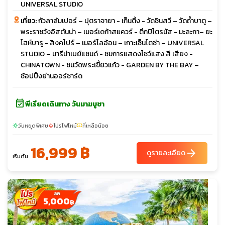
UNIVERSAL STUDIO
เที่ยว:
กัวลาลัมเปอร์ – ปุตราจายา - เก็นติ้ง - วัดชินสวี – วัดถ้ำบาตู –
พระราชวังอิสตันน่า – เมอร์เดก้าสแควร์ - ตึกปิโตรนัส - มะละกา– ยะ
โฮห์บารู - สิงคโปร์ – เมอร์ไลอ้อน – เกาะเซ็นโตซ่า – UNIVERSAL
STUDIO – มารีน่าเบย์แซนด์ - ชมการแสดงโชว์แสง สี เสียง -
CHINATOWN - ชมวัดพระเขี้ยวแก้ว - GARDEN BY THE BAY –
ช้อปปิ้งย่านออร์ชาร์ด
event_available
พีเรียดเดินทาง วันมาฆบูชา
วันหยุดพิเศษ
โปรไฟไหม้
ที่เหลือน้อย
sunny
local_fire_department
confirmation_number
16,999 ฿
arrow_forward
ดูรายละเอียด
เริ่มต้น
5,000
฿