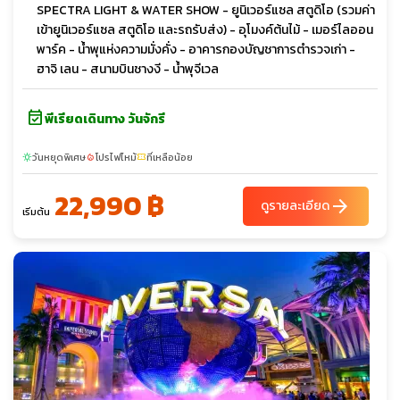
SPECTRA LIGHT & WATER SHOW - ยูนิเวอร์แซล สตูดิโอ (รวมค่า
เข้ายูนิเวอร์แซล สตูดิโอ และรถรับส่ง) - อุโมงค์ต้นไม้ - เมอร์ไลออน
พาร์ค - น้ำพุแห่งความมั่งคั่ง - อาคารกองบัญชาการตำรวจเก่า -
ฮาจิ เลน - สนามบินชางงี - น้ำพุจีเวล
event_available
พีเรียดเดินทาง วันจักรี
วันหยุดพิเศษ
โปรไฟไหม้
ที่เหลือน้อย
sunny
local_fire_department
confirmation_number
22,990 ฿
arrow_forward
ดูรายละเอียด
เริ่มต้น