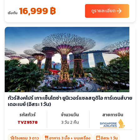
16,999 ฿
arrow_forward
ดูรายละเอียด
เริ่มต้น
ทัวร์สิงคโปร์ เกาะเซ็นโตซ่า ยูนิเวอร์แซลสตูดิโอ การ์เดนส์บาย
เดอะเบย์ (อิสระ 1 วัน)
รหัสทัวร์
จำนวนวัน
สายการบิน
TVZ9578
3 วัน 2 คืน
hotel_class
restaurant
calendar_today
โรงแรม 3 ดาว
อาหาร 3 มื้อ + บนเครื่อง
อิสระ 1 วัน