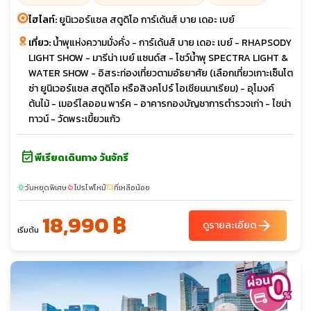
ไฮไลท์:
ยูนิเวอร์แซล สตูดิโอ การ์เด้นส์ บาย เดอะ เบย์
เที่ยว:
น้ำพุแห่งความมั่งคั่ง - การ์เด้นส์ บาย เดอะ เบย์ - RHAPSODY
LIGHT SHOW - มารีน่า เบย์ แซนด์ส - โชว์น้ำพุ SPECTRA LIGHT &
WATER SHOW - อิสระท่องเที่ยวตามอัธยาศัย (เลือกเที่ยวเกาะเซ็นโต
ซ่า ยูนิเวอร์แซล สตูดิโอ หรือสิงคโปร์ โอเชียนนาเรียม) - อุโมงค์
ต้นไม้ - เมอร์ไลออน พาร์ค - อาคารกองบัญชาการตำรวจเก่า - ไชน่า
ทาวน์ - วัดพระเขี้ยวแก้ว
event_available
พีเรียดเดินทาง วันจักรี
วันหยุดพิเศษ
โปรไฟไหม้
ที่เหลือน้อย
sunny
local_fire_department
confirmation_number
18,990 ฿
arrow_forward
ดูรายละเอียด
เริ่มต้น