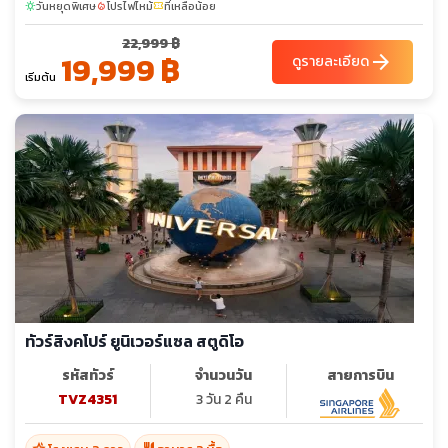
วันหยุดพิเศษ
โปรไฟไหม้
ที่เหลือน้อย
sunny
local_fire_department
confirmation_number
22,999 ฿
19,999 ฿
arrow_forward
ดูรายละเอียด
เริ่มต้น
ทัวร์สิงคโปร์ ยูนิเวอร์แซล สตูดิโอ
รหัสทัวร์
จำนวนวัน
สายการบิน
TVZ4351
3 วัน 2 คืน