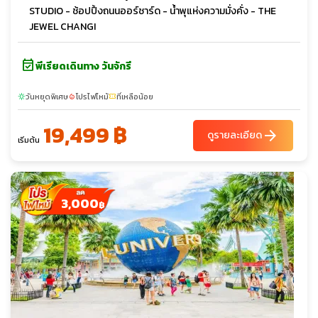
STUDIO - ช้อปปิ้งถนนออร์ชาร์ด - น้ำพุแห่งความมั่งคั่ง - THE
JEWEL CHANGI
event_available
พีเรียดเดินทาง วันจักรี
วันหยุดพิเศษ
โปรไฟไหม้
ที่เหลือน้อย
sunny
local_fire_department
confirmation_number
19,499 ฿
arrow_forward
ดูรายละเอียด
เริ่มต้น
3,000
฿