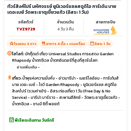
ทัวร์สิงค์โปร์ มหัศจรรย์ ยูนิเวอร์แซลสตูดิโอ การ์เด้น บาย
เดอะเบย์ วัดพระธาตุเขี้ยวแก้ว (อิสระ 1 วัน)
รหัสทัวร์
จำนวนวัน
สายการบิน
TVZ9729
4 วัน 3 คืน
hotel_class
restaurant
calendar_today
โรงแรม 3 ดาว
อาหาร 4 มื้อ + บนเครื่อง
อิสระ 1 วัน
ไฮไลท์:
บักกุ๊ดเต๋ เที่ยว Universal Studios การแสดง Garden
Rhapsody น้ำตกจีเวล น้ำตกอินดอร์ที่สูงที่สุดในโลก
อ่านเพิ่มเติม
เที่ยว:
น้ำพุแห่งความมั่งคั่ง - อ่าวมารีน่า - เมอร์ไลอ้อน - การ์เด้นส์
บาย เดอะ เบย์ - โชว์ Garden Rhapsody - ยูนิเวอร์แซล สตูดิโอ
สิงคโปร์ (รวมค่าเข้า) - อิสระท่องเที่ยว 1 วัน (Free Day & No
Service) - มารีน่า บาร์ราจ - สะพานฮีลิกซ์ - วัดพระธาตุเขี้ยวแก้ว -
น้ำตกจีเวล - ชางงี ซิตี้ พอยต์
event_available
พีเรียดเดินทาง วันจักรี