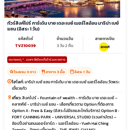
ทัวร์สิงค์โปร์ การ์เด้น บาย เดอะเบย์ เมอร์ไลอ้อน มาริน่า เบย์
แซน (อิสระ 1 วัน)
รหัสทัวร์
จำนวนวัน
สายการบิน
TVZ10039
3 วัน 2 คืน
หมายเหตุ * : เฉพาะพีเรียดที่เข้าร่วมรายการ
hotel_class
restaurant
calendar_today
โรงแรม 3 ดาว
อาหาร 3 มื้อ
อิสระ 1 วัน
ไฮไลท์:
มาริน่า เบย์ แซน การ์เด้น บาย เดอะเบย์ เมอร์ไลอ้อน วัดพระ
เขี้ยวแก้ว
เที่ยว:
สิงคโปร์ - Fountain of wealth - การ์เด้น บาย เดอะเบย์ –
คลากคีย์ - มาริน่า เบย์ แซน - เลือกเที่ยวตาม Option ที่ต้องการ
Option A : Free & Easy (อิสระไม่มีรถและไกด์บริการ) Option B :
FORT CANNING PARK - UNIVERSAL STUDIO (รวมค่าบัตร) –
ช้อปปิ้งย่านถนนออร์ชาร์ด - เมอร์ไลอ้อน -Yueh Hai Ching
Temple - วัดพระเขี้ยวแก้ว - THE JEWEL CHANGI