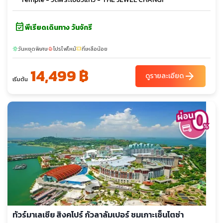
event_available
พีเรียดเดินทาง วันจักรี
วันหยุดพิเศษ
โปรไฟไหม้
ที่เหลือน้อย
sunny
local_fire_department
confirmation_number
14,499 ฿
arrow_forward
ดูรายละเอียด
เริ่มต้น
ทัวร์มาเลเซีย สิงคโปร์ กัวลาลัมเปอร์ ชมเกาะเซ็นโตซ่า