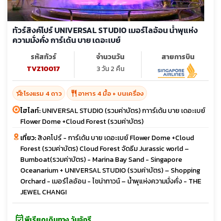
ทัวร์สิงค์โปร์ UNIVERSAL STUDIO เมอร์ไลอ้อน น้ำพุแห่ง
ความมั่งคั่ง การ์เด้น บาย เดอะเบย์
รหัสทัวร์
จำนวนวัน
สายการบิน
TVZ10017
3 วัน 2 คืน
hotel_class
restaurant
โรงแรม 4 ดาว
อาหาร 4 มื้อ + บนเครื่อง
ไฮไลท์:
UNIVERSAL STUDIO (รวมค่าบัตร) กาาร์เด้น บาย เดอะเบย์
Flower Dome +Cloud Forest (รวมค่าบัตร)
เที่ยว:
สิงคโปร์ - การ์เด้น บาย เดอะเบย์ Flower Dome +Cloud
Forest (รวมค่าบัตร) Cloud Forest จัดธีม Jurassic world –
Bumboat(รวมค่าบัตร) - Marina Bay Sand - Singapore
Oceanarium + UNIVERSAL STUDIO (รวมค่าบัตร) – Shopping
Orchard - เมอร์ไลอ้อน - ไชน่าทาวน์ – น้ำพุแห่งความมั่งคั่ง - THE
JEWEL CHANGI
event_available
พีเรียดเดินทาง วันจักรี