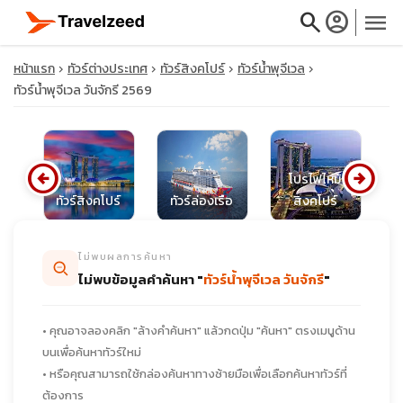
search
account_circle
menu
หน้าแรก
ทัวร์ต่างประเทศ
ทัวร์สิงคโปร์
ทัวร์น้ำพุจีเวล
ทัวร์น้ำพุจีเวล วันจักรี 2569
close
arrow_circle_left
arrow_circle_right
โปรไฟไหม้
น
ทัวร์สิงคโปร์
ทัวร์ล่องเรือ
สิงคโปร์
ท
travel_explore
ไม่พบผลการค้นหา
calendar_month
ไม่พบข้อมูลคำค้นหา "
ทัวร์น้ำพุจีเวล วันจักรี
"
search
• คุณอาจลองคลิก "ล้างคำค้นหา" แล้วกดปุ่ม "ค้นหา" ตรงเมนูด้าน
บนเพื่อค้นหาทัวร์ใหม่
• หรือคุณสามารถใช้กล่องค้นหาทางซ้ายมือเพื่อเลือกค้นหาทัวร์ที่
ต้องการ