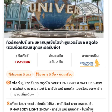
ทัวร์สิงคโปร์ เกาะมหาสนุกเซ็นโตซ่า ยูนิเวอร์แซล สตูดิโอ
(รวมบัตรสวนสนุกและรถรับส่ง)
รหัสทัวร์
จำนวนวัน
สายการบิน
TVZ9386
3 วัน 2 คืน
hotel_class
restaurant
โรงแรม 3 ดาว
อาหาร 3 มื้อ + บนเครื่อง
ไฮไลท์:
ยูนิเวอร์แซล สตูดิโอ SPECTRA LIGHT & WATER SHOW
การ์เด้นส์ บาย เดอะ เบย์ & มารีน่า เบย์ แซนด์ส เมอร์ไลออน พาร์ค
น้ำพุจีเวล น้ำพุแห่งความมั่งคั่ง
อ่านเพิ่มเติม
เที่ยว:
ไชน่า ทาวน์ - วัดเยี่ยไห่ชิง - การ์เด้นส์ บาย เดอะ เบย์ -
RHAPSODY LIGHT SHOW - มารีน่า เบย์ แซนด์ส - โชว์น้ำพุ