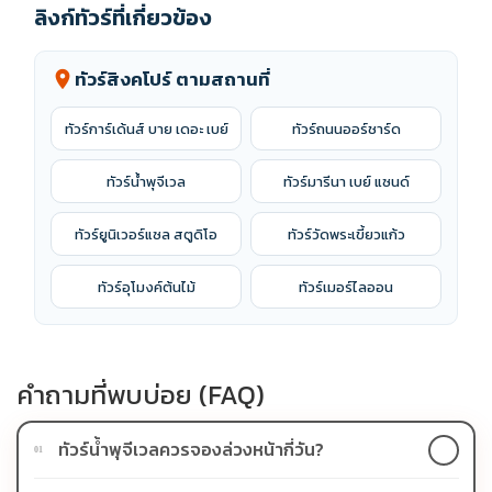
ลิงก์ทัวร์ที่เกี่ยวข้อง
ทัวร์สิงคโปร์ ตามสถานที่
location_on
ทัวร์การ์เด้นส์ บาย เดอะ เบย์
ทัวร์ถนนออร์ชาร์ด
ทัวร์น้ำพุจีเวล
ทัวร์มารีนา เบย์ แซนด์
ทัวร์ยูนิเวอร์แซล สตูดิโอ
ทัวร์วัดพระเขี้ยวแก้ว
ทัวร์อุโมงค์ต้นไม้
ทัวร์เมอร์ไลออน
คำถามที่พบบ่อย (FAQ)
ทัวร์น้ำพุจีเวลควรจองล่วงหน้ากี่วัน?
01