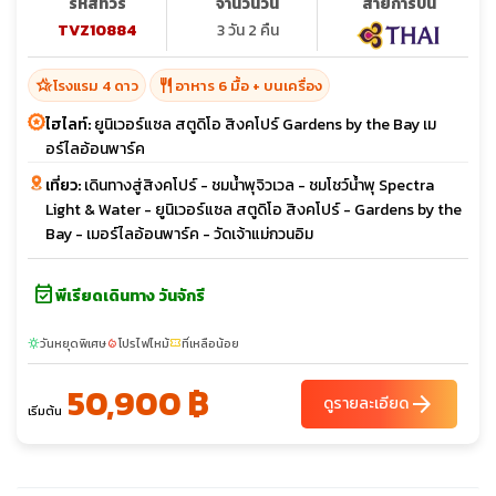
รหัสทัวร์
จำนวนวัน
สายการบิน
TVZ10884
3 วัน 2 คืน
hotel_class
restaurant
โรงแรม 4 ดาว
อาหาร 6 มื้อ + บนเครื่อง
ไฮไลท์:
ยูนิเวอร์แซล สตูดิโอ สิงคโปร์ Gardens by the Bay เม
อร์ไลอ้อนพาร์ค
เที่ยว:
เดินทางสู่สิงคโปร์ - ชมน้ำพุจิวเวล - ชมโชว์น้ำพุ Spectra
Light & Water - ยูนิเวอร์แซล สตูดิโอ สิงคโปร์ - Gardens by the
Bay - เมอร์ไลอ้อนพาร์ค - วัดเจ้าแม่กวนอิม
event_available
พีเรียดเดินทาง วันจักรี
วันหยุดพิเศษ
โปรไฟไหม้
ที่เหลือน้อย
sunny
local_fire_department
confirmation_number
50,900 ฿
arrow_forward
ดูรายละเอียด
เริ่มต้น