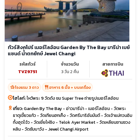
ทัวร์สิงคโปร์ เมอร์ไลอ้อน Garden By The Bay มารีน่า เบย์
แซนด์ น้ำตกยักษ์ Jewel Changi
รหัสทัวร์
จำนวนวัน
สายการบิน
TVZ9751
3 วัน 2 คืน
hotel_class
restaurant
โรงแรม 3 ดาว
อาหาร 6 มื้อ + บนเครื่อง
ไฮไลท์:
ไหว้พระ 9 วัดดัง ชม Super Tree ถ่ายรูปเมอร์ไลอ้อน
เที่ยว:
Garden By The Bay - อ่าวมารีน่า - เมอร์ไลอ้อน - วัดพระ
ธาตุเขี้ยวแก้ว - วัดเทียนฮกเก็ง - วัดศรีมาริอัมมันต์ - วัดเจ้าแม่กวนอิม
ทั้งฮุดโจ้ว - วัดเยี่ยไห่ชิง - Telok Ayer Market - วัดเหลียนซานซวง
หลิน - วัดซัมบาวัง - Jewel Changi Airport