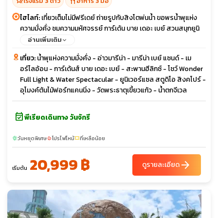
hotel_class
restaurant
โรงแรม 3 ดาว
อาหาร 3 มื้อ
ไฮไลท์:
เที่ยวเต็มไม่มีฟรีเดย์ ถ่ายรูปกับสิงโตพ่นน้ำ ขอพรน้ำพุแห่ง
ความมั่งคั่ง ชมความมหัศจรรย์ การ์เด้น บาย เดอะ เบย์ สวนสนุกยูนิ
เวอร์แซล สตูดิโอ
อ่านเพิ่มเติม
เที่ยว:
น้ำพุแห่งความมั่งคั่ง - อ่าวมารีน่า - มารีน่า เบย์ แซนด์ - เม
อร์ไลอ้อน - การ์เด้นส์ บาย เดอะ เบย์ - สะพานฮีลิกซ์ - โชว์ Wonder
Full Light & Water Spectacular - ยูนิเวอร์แซล สตูดิโอ สิงคโปร์ -
อุโมงค์ต้นไม้ฟอร์ทแคนนิ่ง - วัดพระธาตุเขี้ยวแก้ว - น้ำตกจีเวล
event_available
พีเรียดเดินทาง วันจักรี
วันหยุดพิเศษ
โปรไฟไหม้
ที่เหลือน้อย
sunny
local_fire_department
confirmation_number
20,999 ฿
arrow_forward
ดูรายละเอียด
เริ่มต้น