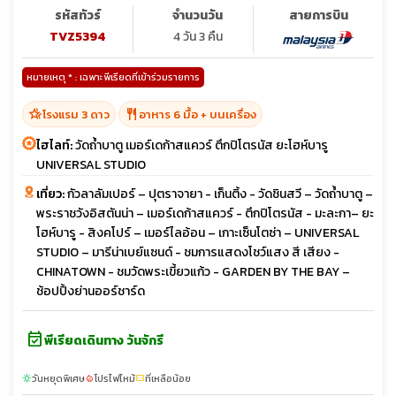
รหัสทัวร์
จำนวนวัน
สายการบิน
TVZ5394
4 วัน 3 คืน
หมายเหตุ * : เฉพาะพีเรียดที่เข้าร่วมรายการ
hotel_class
restaurant
โรงแรม 3 ดาว
อาหาร 6 มื้อ + บนเครื่อง
ไฮไลท์:
วัดถ้ำบาตู เมอร์เดก้าสแควร์ ตึกปิโตรนัส ยะโฮห์บารู
UNIVERSAL STUDIO
เที่ยว:
กัวลาลัมเปอร์ – ปุตราจายา - เก็นติ้ง - วัดชินสวี – วัดถ้ำบาตู –
พระราชวังอิสตันน่า – เมอร์เดก้าสแควร์ - ตึกปิโตรนัส - มะละกา– ยะ
โฮห์บารู - สิงคโปร์ – เมอร์ไลอ้อน – เกาะเซ็นโตซ่า – UNIVERSAL
STUDIO – มารีน่าเบย์แซนด์ - ชมการแสดงโชว์แสง สี เสียง -
CHINATOWN - ชมวัดพระเขี้ยวแก้ว - GARDEN BY THE BAY –
ช้อปปิ้งย่านออร์ชาร์ด
event_available
พีเรียดเดินทาง วันจักรี
วันหยุดพิเศษ
โปรไฟไหม้
ที่เหลือน้อย
sunny
local_fire_department
confirmation_number