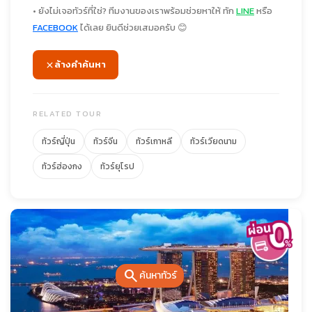
• ยังไม่เจอทัวร์ที่ใช่? ทีมงานของเราพร้อมช่วยหาให้ ทัก
LINE
หรือ
FACEBOOK
ได้เลย ยินดีช่วยเสมอครับ 😊
ล้างคำค้นหา
RELATED TOUR
ทัวร์ญี่ปุ่น
ทัวร์จีน
ทัวร์เกาหลี
ทัวร์เวียดนาม
ทัวร์ฮ่องกง
ทัวร์ยุโรป
search
ค้นหาทัวร์