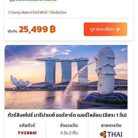
วันหยุดพิเศษ
โปรไฟไหม้
ที่เหลือน้อย
sunny
local_fire_department
confirmation_number
25,499 ฿
arrow_forward
ดูรายละเอียด
เริ่มต้น
ทัวร์สิงคโปร์ มารีน่าเบย์ ออร์ชาร์ด เมอร์ไลอ้อน (อิสระ 1 วัน)
รหัสทัวร์
จำนวนวัน
สายการบิน
TVZ8841
3 วัน 2 คืน