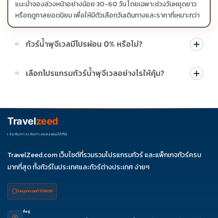
แนะนำจองล่วงหน้าอย่างน้อย 30-60 วัน โดยเฉพาะช่วงวันหยุดยาว
หรือฤดูกาลยอดนิยม เพื่อให้มีตัวเลือกวันเดินทางและราคาที่เหมาะกว่า
ทัวร์น้ำพุจีเวลมีโปรผ่อน 0% หรือไม่?
02
บางโปรแกรมมีโปรผ่อน 0% หรือโปรโมชั่นบัตรเครดิตตามเงื่อนไขที่
เลือกโปรแกรมทัวร์น้ำพุจีเวลอย่างไรให้คุ้ม?
03
บริษัทกำหนด สามารถดูสัญลักษณ์โปรโมชั่นในรายการทัวร์แต่ละ
รายการได้
ควรดูจำนวนวัน ไฮไลต์ที่รวมจริง โรงแรม สายการบิน มื้ออาหาร และ
ช่วงราคา ไม่ควรเทียบจากราคาต่ำสุดเพียงอย่างเดียว
Travel
zeed
เริ่มต้นการเดินทางของคุณได้ที่นี่
TravelZeed.com เว็บไซต์ที่รวมรวมโปรแกรมทัวร์ และแพ็กเกจทัวร์ครบ
มากที่สุด ทั้งทัวร์ในประเทศและทัวร์ต่างประเทศ ง่ายๆ
ใบอนุญาต เลขที่ 11/08038
ที่อยู่