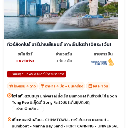
ทัวร์สิงคโปร์ มารีน่าเบย์แซนด์ เกาะเซ็นโตซ่า (อิสระ 1 วัน)
รหัสทัวร์
จำนวนวัน
สายการบิน
TVZ10153
3 วัน 2 คืน
หมายเหตุ * : เฉพาะพีเรียดที่เข้าร่วมรายการ
hotel_class
restaurant
calendar_today
โรงแรม 4 ดาว
อาหาร 4 มื้อ + บนเครื่อง
อิสระ 1 วัน
ไฮไลท์:
สวนสนุก Universal นั่งเรือ Bumboat กินข้าวมันไก่ Boon
Tong Kee บะกุ๊ดเต๋ Song Fa รวมประกันอุบัติเหตุ
อ่านเพิ่มเติม
เที่ยว:
เมอร์ไลอ้อน - CHINATOWN - การ์เด้น บาย เดอะเบย์ -
Bumboat - Marina Bay Sand - FORT CANNING - UNIVERSAL