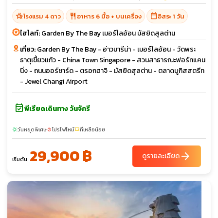
hotel_class
restaurant
calendar_today
โรงแรม 4 ดาว
อาหาร 6 มื้อ + บนเครื่อง
อิสระ 1 วัน
ไฮไลท์:
Garden By The Bay เมอร์ไลอ้อน มัสยิดสุลต่าน
เที่ยว:
Garden By The Bay - อ่าวมารีน่า - เมอร์ไลอ้อน - วัดพระ
ธาตุเขี้ยวแก้ว - China Town Singapore - สวนสาธารณะฟอร์ทแคน
นิ่ง - ถนนออร์ชาร์ด - ตรอกฮาจิ - มัสยิดสุลต่าน - ตลาดบูกิสสตรีท
- Jewel Changi Airport
event_available
พีเรียดเดินทาง วันจักรี
วันหยุดพิเศษ
โปรไฟไหม้
ที่เหลือน้อย
sunny
local_fire_department
confirmation_number
29,900 ฿
arrow_forward
ดูรายละเอียด
เริ่มต้น