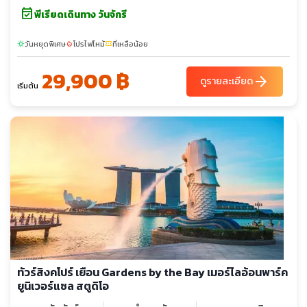
event_available
พีเรียดเดินทาง วันจักรี
วันหยุดพิเศษ
โปรไฟไหม้
ที่เหลือน้อย
sunny
local_fire_department
confirmation_number
29,900 ฿
arrow_forward
ดูรายละเอียด
เริ่มต้น
ทัวร์สิงคโปร์ เยือน Gardens by the Bay เมอร์ไลอ้อนพาร์ค
ยูนิเวอร์แซล สตูดิโอ