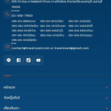
105/12 ถนน ราชพฤกษ์ ตำบล บางรักน้อย อำเภอเมืองนนทบุรี นนทบุรี
11000
โทรศัพท์
02-108-7900
099-432-9990
(อาย)
095-524-5513
(เติร์ก)
082-913-3336
(นินิ)
080-082-9197
(รัสเซีย)
062-103-3313
(ใบเตย)
086-331-4402
(ลัคกี้)
093-889-5151
(ฟ้าใส)
061-889-9492
(วิววี่)
094-845-8881
(ก้อย)
097-091-7971
(โจริญ)
080-394-3310
(เก็บ)
081-639-8333
(แอม)
099-635-0416
(โฟล์ค)
อีเมล
contact@travelzeed.com
or
travelzeed@gmail.com
เมนูหลัก
หน้าแรก
จัดกรุ๊ปทัวร์
เกี่ยวกับเรา