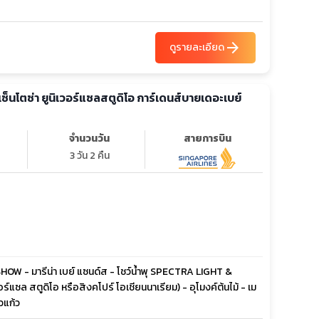
arrow_forward
ดูรายละเอียด
ะเซ็นโตซ่า ยูนิเวอร์แซลสตูดิโอ การ์เดนส์บายเดอะเบย์
จำนวนวัน
สายการบิน
3 วัน 2 คืน
 SHOW - มารีน่า เบย์ แซนด์ส - โชว์น้ำพุ SPECTRA LIGHT &
์แซล สตูดิโอ หรือสิงคโปร์ โอเชียนนาเรียม) - อุโมงค์ต้นไม้ - เม
วแก้ว