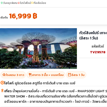
วันหยุดพิเศษ
โปรไฟไหม้
ที่เหลือน้อย
sunny
local_fire_department
confirmation_number
16,999 ฿
เริ่มต้น
ทัวร์สิงคโปร์ เกา
(อิสระ 1 วัน)
รหัสทัวร์
TVZ9578
hotel_class
restaurant
calendar_today
โรงแรม 3 ดาว
อาหาร 3 มื้อ + บนเครื่อง
อิสระ 1 วัน
ไฮไลท์:
ยูนิเวอร์แซล สตูดิโอ การ์เด้นส์ บาย เดอะ เบย์
เที่ยว:
น้ำพุแห่งความมั่งคั่ง - การ์เด้นส์ บาย เดอะ เบย์ - RHAPSODY LIGHT
WATER SHOW - อิสระท่องเที่ยวตามอัธยาศัย (เลือกเที่ยวเกาะเซ็นโตซ่า ยูนิเวอร
อร์ไลออน พาร์ค - อาคารกองบัญชาการตำรวจเก่า - ไชน่า ทาวน์ - วัดพระเขี้ย