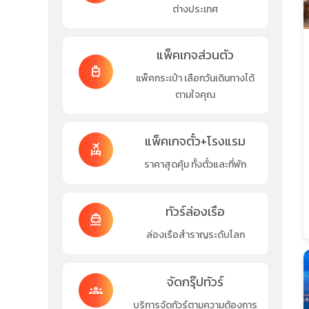
ต่างประเทศ
แพ็คเกจส่วนตัว
travel_luggage_and_bags
แพ็คกระเป๋า เลือกวันเดินทางได้
ตามใจคุณ
แพ็คเกจตั๋ว+โรงแรม
flights_and_hotels
ราคาสุดคุ้ม ทั้งตั๋วและที่พัก
ทัวร์ล่องเรือ
directions_boat
ล่องเรือสำราญระดับโลก
จัดกรุ๊ปทัวร์
groups
บริการจัดทัวร์ตามความต้องการ