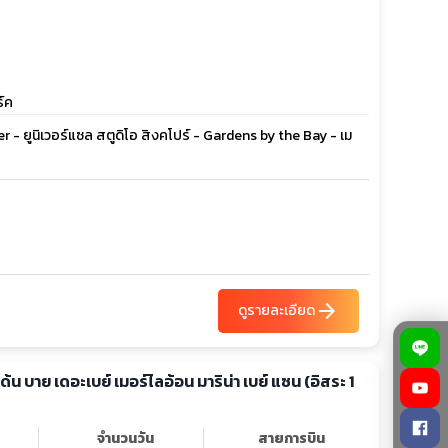
ร์ค
ter - ยูนิเวอร์แซล สตูดิโอ สิงคโปร์ - Gardens by the Bay - เม
arrow_forward
ดูรายละเอียด
์เด้น บาย เดอะเบย์ เมอร์ไลอ้อน มาริน่า เบย์ แซน (อิสระ 1
จำนวนวัน
สายการบิน