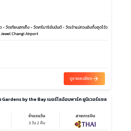
 วัดเทียนฮกเก็ง - วัดศรีมาริอัมมันต์ - วัดเจ้าแม่กวนอิมทั้งฮุดโจ้ว
 - Jewel Changi Airport
arrow_forward
ดูรายละเอียด
จำนวนวัน
สายการบิน
3 วัน 2 คืน