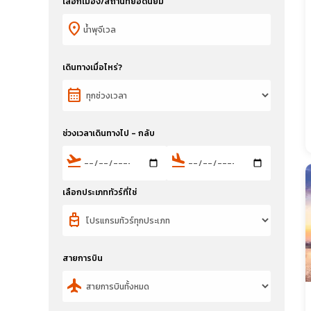
เลือกเมือง/สถานที่ยอดนิยม
location_on
เดินทางเมื่อไหร่?
calendar_month
ช่วงเวลาเดินทางไป - กลับ
flight_takeoff
flight_land
เลือกประเภททัวร์ที่ใช่
travel_luggage_and_bags
สายการบิน
flight