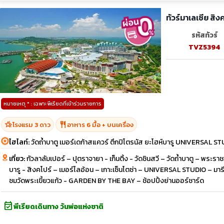
ทัวร์มาเลเซีย สิง
รหัสทัวร์
TVZ5394
หมายเหตุ * : เฉพาะพีเรียดที่เข้าร่วมรายการ
hotel_class
restaurant
โรงแรม 3 ดาว
อาหาร 6 มื้อ + บนเครื่อง
ไฮไลท์:
วัดถ้ำบาตู เมอร์เดก้าสแควร์ ตึกปิโตรนัส ยะโฮห์บารู UNIVERSAL S
เที่ยว:
กัวลาลัมเปอร์ – ปุตราจายา - เก็นติ้ง - วัดชินสวี – วัดถ้ำบาตู – พระรา
บารู - สิงคโปร์ – เมอร์ไลอ้อน – เกาะเซ็นโตซ่า – UNIVERSAL STUDIO – ม
ชมวัดพระเขี้ยวแก้ว - GARDEN BY THE BAY – ช้อปปิ้งย่านออร์ชาร์ด
event_available
พีเรียดเดินทาง วันพ่อแห่งชาติ