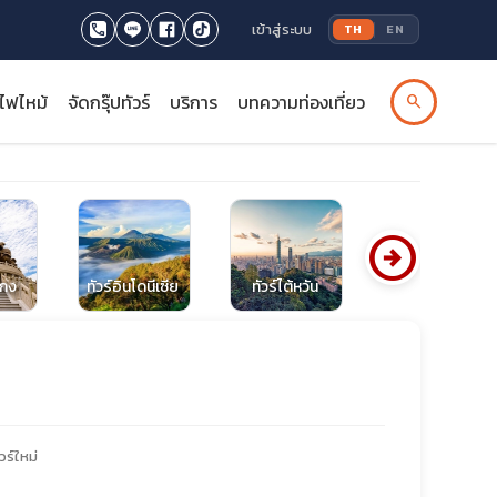
เข้าสู่ระบบ
TH
EN
รไฟไหม้
จัดกรุ๊ปทัวร์
บริการ
บทความท่องเที่ยว
search
arrow_circle_right
งกง
ทัวร์อินโดนีเซีย
ทัวร์ไต้หวัน
ทัวร์มัลดีฟส์
วร์ใหม่