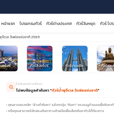
หน้าแรก
โปรแกรมทัวร์
ทัวร์ต่างประเทศ
ทัวร์วันหยุด
ทัวร์ โป
ำพุจีเวล วันพ่อแห่งชาติ 2569
ปรไฟไหม้
close
ิงคโปร์
ทัวร์สิงคโปร์
ทัวร์มาเลเซีย
ทัวร์ฮ่อ
ไม่พบผลการค้นหา
ไม่พบข้อมูลคำค้นหา "
ทัวร์น้ำพุจีเวล วันพ่อแห่งชาติ
"
• คุณอาจลองคลิก "ล้างคำค้นหา" แล้วกดปุ่ม "ค้นหา" ตรงเมนูด้านบนเพื่อค้นหาทั
• หรือคุณสามารถใช้กล่องค้นหาทางซ้ายมือเพื่อเลือกค้นหาทัวร์ที่ต้องการ