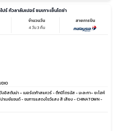
คโปร์ กัวลาลัมเปอร์ ชมเกาะเซ็นโตซ่า
จำนวนวัน
สายการบิน
4 วัน 3 คืน
TUDIO
ชวังอิสตันน่า – เมอร์เดก้าสแควร์ - ตึกปิโตรนัส - มะละกา– ยะโฮห์
ารีน่าเบย์แซนด์ - ชมการแสดงโชว์แสง สี เสียง - CHINATOWN -