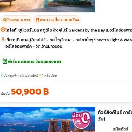
hotel_class
restaurant
โรงแรม 4 ดาว
อาหาร 6 มื้อ + บนเครื่อง
ไฮไลท์:
ยูนิเวอร์แซล สตูดิโอ สิงคโปร์ Gardens by the Bay เมอร์ไลอ้อนพา
เที่ยว:
เดินทางสู่สิงคโปร์ - ชมน้ำพุจิวเวล - ชมโชว์น้ำพุ Spectra Light & Wa
อร์ไลอ้อนพาร์ค - วัดเจ้าแม่กวนอิม
event_available
พีเรียดเดินทาง วันพ่อแห่งชาติ
วันหยุดพิเศษ
โปรไฟไหม้
ที่เหลือน้อย
sunny
local_fire_department
confirmation_number
50,900 ฿
เริ่มต้น
ทัวร์สิงค์โปร์ การ
วัน)
รหัสทัวร์