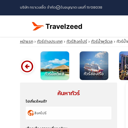
check_circle
บริษัท ทราเวลซี้ด จำกัด
ใบอนุญาต เลขที่ 11/08038
หน้าแรก
ทัวร์ต่างประเทศ
ทัวร์สิงคโปร์
ทัวร์น้ำพุจีเวล
ทัวร์น้
arrow_circle_left
โ
ทัวร์ไต้หวัน
ทัวร์มัลดีฟส์
ทัวร์ล่องเรือ
ส
ค้นหาทัวร์
travel_explore
ไปเที่ยวไหนดี?
calendar_month
globe_location_pin
search