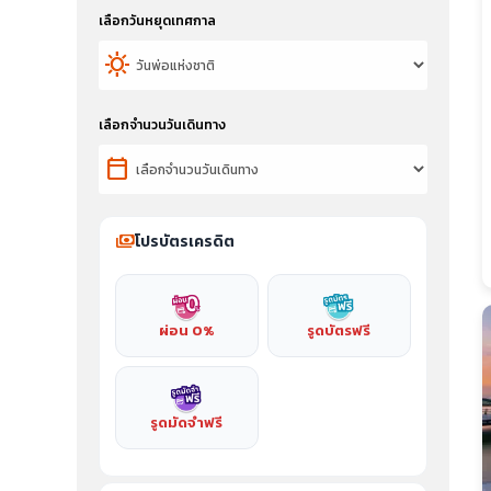
เลือกวันหยุดเทศกาล
sunny
เลือกจำนวนวันเดินทาง
calendar_today
payments
โปรบัตรเครดิต
ผ่อน 0%
รูดบัตรฟรี
รูดมัดจำฟรี