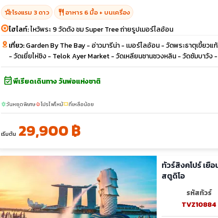
hotel_class
restaurant
โรงแรม 3 ดาว
อาหาร 6 มื้อ + บนเครื่อง
ไฮไลท์:
ไหว้พระ 9 วัดดัง ชม Super Tree ถ่ายรูปเมอร์ไลอ้อน
เที่ยว:
Garden By The Bay - อ่าวมารีน่า - เมอร์ไลอ้อน - วัดพระธาตุเขี้ยวแก้ว -
- วัดเยี่ยไห่ชิง - Telok Ayer Market - วัดเหลียนซานซวงหลิน - วัดซัมบาวัง
event_available
พีเรียดเดินทาง วันพ่อแห่งชาติ
วันหยุดพิเศษ
โปรไฟไหม้
ที่เหลือน้อย
sunny
local_fire_department
confirmation_number
29,900 ฿
เริ่มต้น
ทัวร์สิงคโปร์ เยือน Gardens by the Bay เมอร์ไลอ้อนพาร์ค ยูนิเวอร์แซล
สตูดิโอ
รหัสทัวร์
TVZ10884