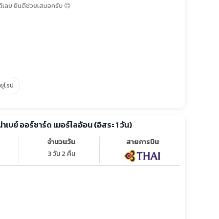
้เลย ยินดีช่วยเสมอครับ 😊
์ยุโรป
น่าเบย์ ออร์ชาร์ด เมอร์ไลอ้อน (อิสระ 1 วัน)
จำนวนวัน
สายการบิน
3 วัน 2 คืน