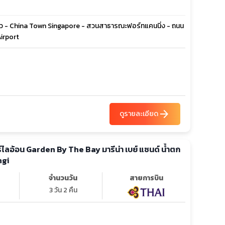
วแก้ว - China Town Singapore - สวนสาธารณะฟอร์ทแคนนิ่ง - ถนน
Airport
arrow_forward
ดูรายละเอียด
น Garden By The Bay มารีน่า เบย์ แซนด์ น้ำตก
ngi
จำนวนวัน
สายการบิน
3 วัน 2 คืน