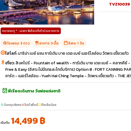
TVZ10039
หมายเหตุ * : เฉพาะพีเรียดที่เข้าร่วมรายการ
hotel_class
restaurant
calendar_today
โรงแรม 3 ดาว
อาหาร 3 มื้อ
อิสระ 1 วัน
ไฮไลท์:
มาริน่า เบย์ แซน การ์เด้น บาย เดอะเบย์ เมอร์ไลอ้อน วัดพระเขี้ยวแก้ว
เที่ยว:
สิงคโปร์ - Fountain of wealth - การ์เด้น บาย เดอะเบย์ – คลากคีย์ - ม
Free & Easy (อิสระไม่มีรถและไกด์บริการ) Option B : FORT CANNING PA
ชาร์ด - เมอร์ไลอ้อน -Yueh Hai Ching Temple - วัดพระเขี้ยวแก้ว - THE
event_available
พีเรียดเดินทาง วันพ่อแห่งชาติ
วันหยุดพิเศษ
โปรไฟไหม้
ที่เหลือน้อย
sunny
local_fire_department
confirmation_number
14,499 ฿
เริ่มต้น