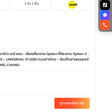
3 วัน 2 คืน
call
าริน่า เบย์ แซน - เลือกเที่ยวตาม Option ที่ต้องการ Option A :
RK - UNIVERSAL STUDIO (รวมค่าบัตร) – ช้อปปิ้งย่านถนนออร์
 JEWEL CHANGI
arrow_forward
ดูรายละเอียด