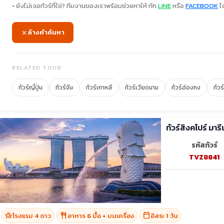
• ยังไม่เจอทัวร์ที่ใช่? ทีมงานของเราพร้อมช่วยหาให้ ทัก
LINE
หรือ
FACEBOOK
ได
ล้างคำค้นหา
RELATED TOUR
ทัวร์ญี่ปุ่น
ทัวร์จีน
ทัวร์เกาหลี
ทัวร์เวียดนาม
ทัวร์ฮ่องกง
ทัวร
ทัวร์สิงคโปร์ มารี
รหัสทัวร์
TVZ8841
hotel_class
restaurant
calendar_today
โรงแรม 4 ดาว
อาหาร 6 มื้อ + บนเครื่อง
อิสระ 1 วัน