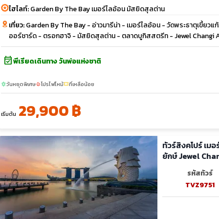
ไฮไลท์:
Garden By The Bay เมอร์ไลอ้อน มัสยิดสุลต่าน
เที่ยว:
Garden By The Bay - อ่าวมารีน่า - เมอร์ไลอ้อน - วัดพระธาตุเขี้ย
ออร์ชาร์ด - ตรอกฮาจิ - มัสยิดสุลต่าน - ตลาดบูกิสสตรีท - Jewel Changi 
event_available
พีเรียดเดินทาง วันพ่อแห่งชาติ
วันหยุดพิเศษ
โปรไฟไหม้
ที่เหลือน้อย
sunny
local_fire_department
confirmation_number
29,900 ฿
เริ่มต้น
ทัวร์สิงคโปร์ เมอร์ไลอ้อ
ยักษ์ Jewel Cha
รหัสทัวร์
TVZ9751