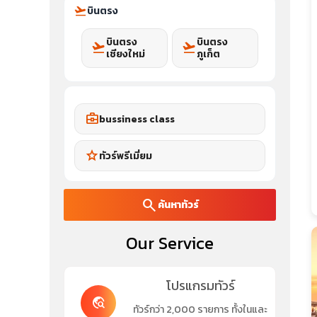
flight_takeoff
บินตรง
บินตรง
บินตรง
flight_takeoff
flight_takeoff
เชียงใหม่
ภูเก็ต
business_center
bussiness class
star
ทัวร์พรีเมี่ยม
search
ค้นหาทัวร์
Our Service
โปรแกรมทัวร์
travel_explore
ทัวร์กว่า 2,000 รายการ ทั้งในและ