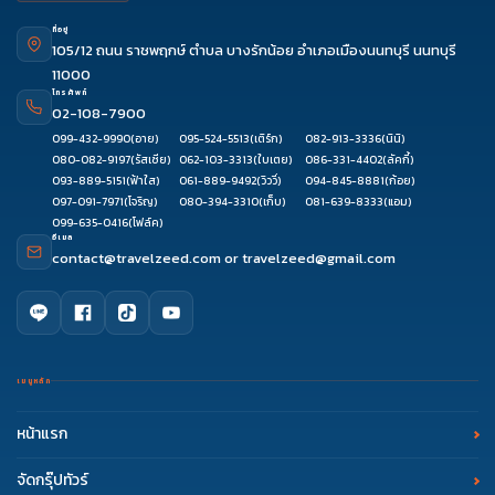
ที่อยู่
105/12 ถนน ราชพฤกษ์ ตำบล บางรักน้อย อำเภอเมืองนนทบุรี นนทบุรี
11000
โทรศัพท์
02-108-7900
099-432-9990
(อาย)
095-524-5513
(เติร์ก)
082-913-3336
(นินิ)
080-082-9197
(รัสเซีย)
062-103-3313
(ใบเตย)
086-331-4402
(ลัคกี้)
093-889-5151
(ฟ้าใส)
061-889-9492
(วิววี่)
094-845-8881
(ก้อย)
097-091-7971
(โจริญ)
080-394-3310
(เก็บ)
081-639-8333
(แอม)
099-635-0416
(โฟล์ค)
อีเมล
contact@travelzeed.com
or
travelzeed@gmail.com
เมนูหลัก
หน้าแรก
จัดกรุ๊ปทัวร์