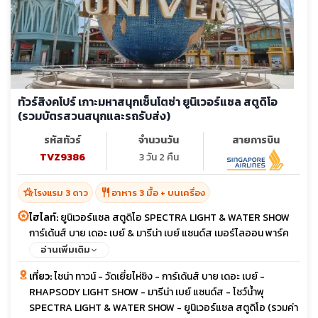
ทัวร์สิงคโปร์ เกาะมหาสนุกเซ็นโตซ่า ยูนิเวอร์แซล สตูดิโอ
(รวมบัตรสวนสนุกและรถรับส่ง)
รหัสทัวร์
จำนวนวัน
สายการบิน
TVZ9386
3 วัน 2 คืน
hotel_class
restaurant
โรงแรม 3 ดาว
อาหาร 3 มื้อ + บนเครื่อง
ไฮไลท์:
ยูนิเวอร์แซล สตูดิโอ SPECTRA LIGHT & WATER SHOW
การ์เด้นส์ บาย เดอะ เบย์ & มารีน่า เบย์ แซนด์ส เมอร์ไลออน พาร์ค
น้ำพุจีเวล น้ำพุแห่งความมั่งคั่ง
อ่านเพิ่มเติม
เที่ยว:
ไชน่า ทาวน์ - วัดเยี่ยไห่ชิง - การ์เด้นส์ บาย เดอะ เบย์ -
RHAPSODY LIGHT SHOW - มารีน่า เบย์ แซนด์ส - โชว์น้ำพุ
SPECTRA LIGHT & WATER SHOW - ยูนิเวอร์แซล สตูดิโอ (รวมค่า