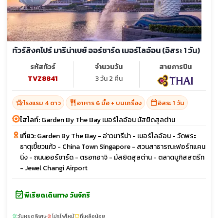
ทัวร์สิงคโปร์ มารีน่าเบย์ ออร์ชาร์ด เมอร์ไลอ้อน (อิสระ 1 วัน)
รหัสทัวร์
จำนวนวัน
สายการบิน
TVZ8841
3 วัน 2 คืน
hotel_class
restaurant
calendar_today
โรงแรม 4 ดาว
อาหาร 6 มื้อ + บนเครื่อง
อิสระ 1 วัน
ไฮไลท์:
Garden By The Bay เมอร์ไลอ้อน มัสยิดสุลต่าน
เที่ยว:
Garden By The Bay - อ่าวมารีน่า - เมอร์ไลอ้อน - วัดพระ
ธาตุเขี้ยวแก้ว - China Town Singapore - สวนสาธารณะฟอร์ทแคน
นิ่ง - ถนนออร์ชาร์ด - ตรอกฮาจิ - มัสยิดสุลต่าน - ตลาดบูกิสสตรีท
- Jewel Changi Airport
event_available
พีเรียดเดินทาง วันจักรี
วันหยุดพิเศษ
โปรไฟไหม้
ที่เหลือน้อย
sunny
local_fire_department
confirmation_number