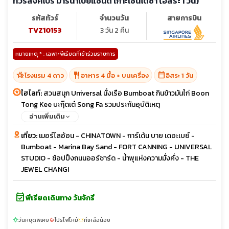
ทัวร์สิงคโปร์ มารีน่าเบย์แซนด์ เกาะเซ็นโตซ่า (อิสระ 1 วัน)
รหัสทัวร์
จำนวนวัน
สายการบิน
TVZ10153
3 วัน 2 คืน
หมายเหตุ * : เฉพาะพีเรียดที่เข้าร่วมรายการ
hotel_class
restaurant
calendar_today
โรงแรม 4 ดาว
อาหาร 4 มื้อ + บนเครื่อง
อิสระ 1 วัน
ไฮไลท์:
สวนสนุก Universal นั่งเรือ Bumboat กินข้าวมันไก่ Boon
Tong Kee บะกุ๊ดเต๋ Song Fa รวมประกันอุบัติเหตุ
อ่านเพิ่มเติม
เที่ยว:
เมอร์ไลอ้อน - CHINATOWN - การ์เด้น บาย เดอะเบย์ -
Bumboat - Marina Bay Sand - FORT CANNING - UNIVERSAL
STUDIO - ช้อปปิ้งถนนออร์ชาร์ด - น้ำพุแห่งความมั่งคั่ง - THE
JEWEL CHANGI
event_available
พีเรียดเดินทาง วันจักรี
วันหยุดพิเศษ
โปรไฟไหม้
ที่เหลือน้อย
sunny
local_fire_department
confirmation_number