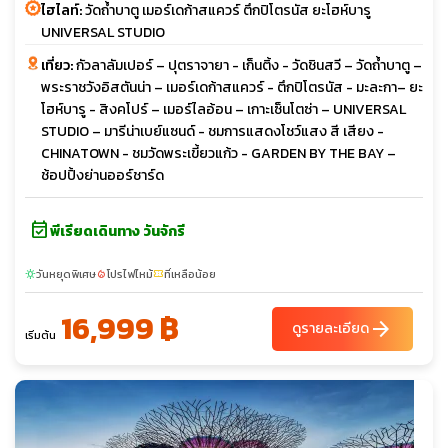
ไฮไลท์:
วัดถ้ำบาตู เมอร์เดก้าสแควร์ ตึกปิโตรนัส ยะโฮห์บารู
UNIVERSAL STUDIO
เที่ยว:
กัวลาลัมเปอร์ – ปุตราจายา - เก็นติ้ง - วัดชินสวี – วัดถ้ำบาตู –
พระราชวังอิสตันน่า – เมอร์เดก้าสแควร์ - ตึกปิโตรนัส - มะละกา– ยะ
โฮห์บารู - สิงคโปร์ – เมอร์ไลอ้อน – เกาะเซ็นโตซ่า – UNIVERSAL
STUDIO – มารีน่าเบย์แซนด์ - ชมการแสดงโชว์แสง สี เสียง -
CHINATOWN - ชมวัดพระเขี้ยวแก้ว - GARDEN BY THE BAY –
ช้อปปิ้งย่านออร์ชาร์ด
event_available
พีเรียดเดินทาง วันจักรี
วันหยุดพิเศษ
โปรไฟไหม้
ที่เหลือน้อย
sunny
local_fire_department
confirmation_number
16,999 ฿
arrow_forward
ดูรายละเอียด
เริ่มต้น