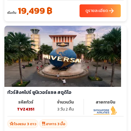
19,499 ฿
arrow_forward
ดูรายละเอียด
เริ่มต้น
ทัวร์สิงคโปร์ ยูนิเวอร์แซล สตูดิโอ
รหัสทัวร์
จำนวนวัน
สายการบิน
TVZ4351
3 วัน 2 คืน
hotel_class
restaurant
โรงแรม 3 ดาว
อาหาร 3 มื้อ