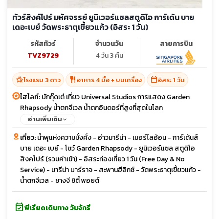
ทัวร์สิงค์โปร์ มหัศจรรย์ ยูนิเวอร์แซลสตูดิโอ การ์เด้น บาย
เดอะเบย์ วัดพระธาตุเขี้ยวแก้ว (อิสระ 1 วัน)
รหัสทัวร์
จำนวนวัน
สายการบิน
TVZ9729
4 วัน 3 คืน
hotel_class
restaurant
calendar_today
โรงแรม 3 ดาว
อาหาร 4 มื้อ + บนเครื่อง
อิสระ 1 วัน
ไฮไลท์:
บักกุ๊ดเต๋ เที่ยว Universal Studios การแสดง Garden
Rhapsody น้ำตกจีเวล น้ำตกอินดอร์ที่สูงที่สุดในโลก
อ่านเพิ่มเติม
เที่ยว:
น้ำพุแห่งความมั่งคั่ง - อ่าวมารีน่า - เมอร์ไลอ้อน - การ์เด้นส์
บาย เดอะ เบย์ - โชว์ Garden Rhapsody - ยูนิเวอร์แซล สตูดิโอ
สิงคโปร์ (รวมค่าเข้า) - อิสระท่องเที่ยว 1 วัน (Free Day & No
Service) - มารีน่า บาร์ราจ - สะพานฮีลิกซ์ - วัดพระธาตุเขี้ยวแก้ว -
น้ำตกจีเวล - ชางงี ซิตี้ พอยต์
event_available
พีเรียดเดินทาง วันจักรี