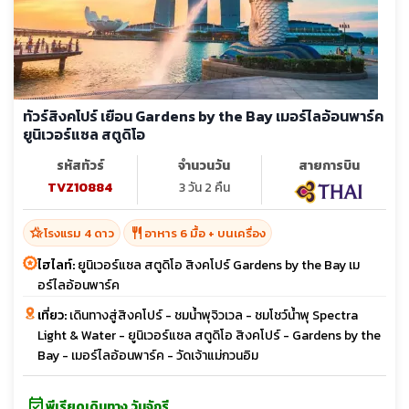
ทัวร์สิงคโปร์ เยือน Gardens by the Bay เมอร์ไลอ้อนพาร์ค
ยูนิเวอร์แซล สตูดิโอ
รหัสทัวร์
จำนวนวัน
สายการบิน
TVZ10884
3 วัน 2 คืน
hotel_class
restaurant
โรงแรม 4 ดาว
อาหาร 6 มื้อ + บนเครื่อง
ไฮไลท์:
ยูนิเวอร์แซล สตูดิโอ สิงคโปร์ Gardens by the Bay เม
อร์ไลอ้อนพาร์ค
เที่ยว:
เดินทางสู่สิงคโปร์ - ชมน้ำพุจิวเวล - ชมโชว์น้ำพุ Spectra
Light & Water - ยูนิเวอร์แซล สตูดิโอ สิงคโปร์ - Gardens by the
Bay - เมอร์ไลอ้อนพาร์ค - วัดเจ้าแม่กวนอิม
event_available
พีเรียดเดินทาง วันจักรี