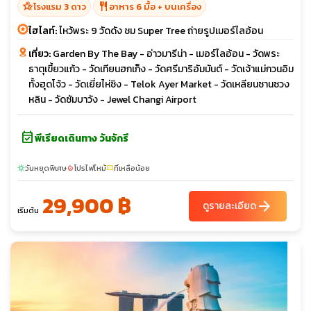
hotel_class
restaurant
โรงแรม 3 ดาว
อาหาร 6 มื้อ + บนเครื่อง
ไฮไลท์:
ไหว้พระ 9 วัดดัง ชม Super Tree ถ่ายรูปเมอร์ไลอ้อน
เที่ยว:
Garden By The Bay - อ่าวมารีน่า - เมอร์ไลอ้อน - วัดพระ
ธาตุเขี้ยวแก้ว - วัดเทียนฮกเก็ง - วัดศรีมาริอัมมันต์ - วัดเจ้าแม่กวนอิม
ทั้งฮุดโจ้ว - วัดเยี่ยไห่ชิง - Telok Ayer Market - วัดเหลียนซานซวง
หลิน - วัดซัมบาวัง - Jewel Changi Airport
event_available
พีเรียดเดินทาง วันจักรี
วันหยุดพิเศษ
โปรไฟไหม้
ที่เหลือน้อย
sunny
local_fire_department
confirmation_number
29,900 ฿
arrow_forward
ดูรายละเอียด
เริ่มต้น