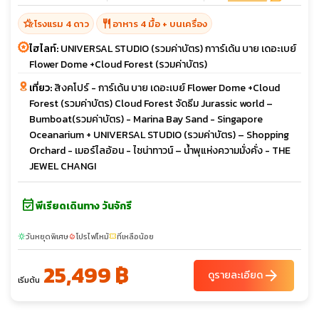
hotel_class
restaurant
โรงแรม 4 ดาว
อาหาร 4 มื้อ + บนเครื่อง
ไฮไลท์:
UNIVERSAL STUDIO (รวมค่าบัตร) กาาร์เด้น บาย เดอะเบย์
Flower Dome +Cloud Forest (รวมค่าบัตร)
เที่ยว:
สิงคโปร์ - การ์เด้น บาย เดอะเบย์ Flower Dome +Cloud
Forest (รวมค่าบัตร) Cloud Forest จัดธีม Jurassic world –
Bumboat(รวมค่าบัตร) - Marina Bay Sand - Singapore
Oceanarium + UNIVERSAL STUDIO (รวมค่าบัตร) – Shopping
Orchard - เมอร์ไลอ้อน - ไชน่าทาวน์ – น้ำพุแห่งความมั่งคั่ง - THE
JEWEL CHANGI
event_available
พีเรียดเดินทาง วันจักรี
วันหยุดพิเศษ
โปรไฟไหม้
ที่เหลือน้อย
sunny
local_fire_department
confirmation_number
25,499 ฿
arrow_forward
ดูรายละเอียด
เริ่มต้น