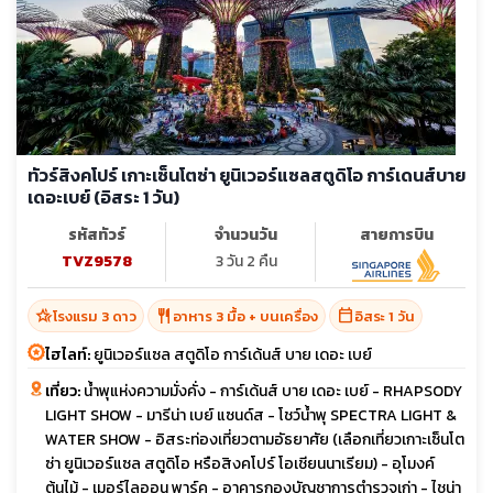
ทัวร์สิงคโปร์ เกาะเซ็นโตซ่า ยูนิเวอร์แซลสตูดิโอ การ์เดนส์บาย
เดอะเบย์ (อิสระ 1 วัน)
รหัสทัวร์
จำนวนวัน
สายการบิน
TVZ9578
3 วัน 2 คืน
hotel_class
restaurant
calendar_today
โรงแรม 3 ดาว
อาหาร 3 มื้อ + บนเครื่อง
อิสระ 1 วัน
ไฮไลท์:
ยูนิเวอร์แซล สตูดิโอ การ์เด้นส์ บาย เดอะ เบย์
เที่ยว:
น้ำพุแห่งความมั่งคั่ง - การ์เด้นส์ บาย เดอะ เบย์ - RHAPSODY
LIGHT SHOW - มารีน่า เบย์ แซนด์ส - โชว์น้ำพุ SPECTRA LIGHT &
WATER SHOW - อิสระท่องเที่ยวตามอัธยาศัย (เลือกเที่ยวเกาะเซ็นโต
ซ่า ยูนิเวอร์แซล สตูดิโอ หรือสิงคโปร์ โอเชียนนาเรียม) - อุโมงค์
ต้นไม้ - เมอร์ไลออน พาร์ค - อาคารกองบัญชาการตำรวจเก่า - ไชน่า