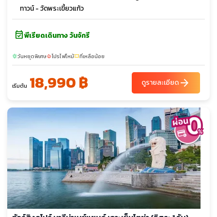
ทาวน์ - วัดพระเขี้ยวแก้ว
event_available
พีเรียดเดินทาง วันจักรี
วันหยุดพิเศษ
โปรไฟไหม้
ที่เหลือน้อย
sunny
local_fire_department
confirmation_number
18,990 ฿
arrow_forward
ดูรายละเอียด
เริ่มต้น