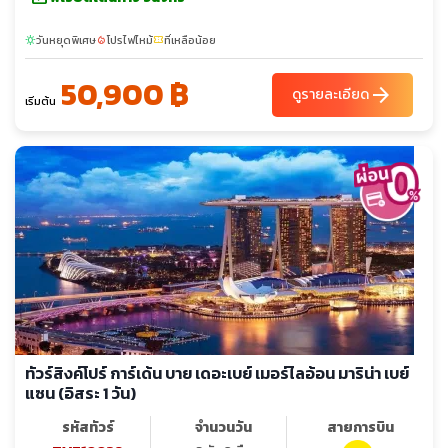
วันหยุดพิเศษ
โปรไฟไหม้
ที่เหลือน้อย
sunny
local_fire_department
confirmation_number
50,900 ฿
arrow_forward
ดูรายละเอียด
เริ่มต้น
ทัวร์สิงค์โปร์ การ์เด้น บาย เดอะเบย์ เมอร์ไลอ้อน มาริน่า เบย์
แซน (อิสระ 1 วัน)
รหัสทัวร์
จำนวนวัน
สายการบิน