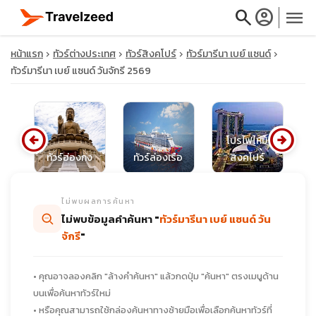
search
account_circle
menu
หน้าแรก
ทัวร์ต่างประเทศ
ทัวร์สิงคโปร์
ทัวร์มารีนา เบย์ แซนด์
ทัวร์มารีนา เบย์ แซนด์ วันจักรี 2569
close
arrow_circle_left
arrow_circle_right
โปรไฟไหม้
น
ทัวร์ฮ่องกง
ทัวร์ล่องเรือ
สิงคโปร์
ท
travel_explore
ไม่พบผลการค้นหา
calendar_month
ไม่พบข้อมูลคำค้นหา "
ทัวร์มารีนา เบย์ แซนด์ วัน
จักรี
"
search
• คุณอาจลองคลิก "ล้างคำค้นหา" แล้วกดปุ่ม "ค้นหา" ตรงเมนูด้าน
บนเพื่อค้นหาทัวร์ใหม่
• หรือคุณสามารถใช้กล่องค้นหาทางซ้ายมือเพื่อเลือกค้นหาทัวร์ที่