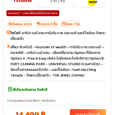
TVZ10039
3 วัน 2 คืน
หมายเหตุ * : เฉพาะพีเรียดที่เข้าร่วมรายการ
hotel_class
restaurant
calendar_today
โรงแรม 3 ดาว
อาหาร 3 มื้อ
อิสระ 1 วัน
ไฮไลท์:
มาริน่า เบย์ แซน การ์เด้น บาย เดอะเบย์ เมอร์ไลอ้อน วัดพระ
เขี้ยวแก้ว
เที่ยว:
สิงคโปร์ - Fountain of wealth - การ์เด้น บาย เดอะเบย์ –
คลากคีย์ - มาริน่า เบย์ แซน - เลือกเที่ยวตาม Option ที่ต้องการ
Option A : Free & Easy (อิสระไม่มีรถและไกด์บริการ) Option B :
FORT CANNING PARK - UNIVERSAL STUDIO (รวมค่าบัตร) –
ช้อปปิ้งย่านถนนออร์ชาร์ด - เมอร์ไลอ้อน -Yueh Hai Ching
Temple - วัดพระเขี้ยวแก้ว - THE JEWEL CHANGI
event_available
พีเรียดเดินทาง วันจักรี
วันหยุดพิเศษ
โปรไฟไหม้
ที่เหลือน้อย
sunny
local_fire_department
confirmation_number
14,499 ฿
arrow_forward
ดูรายละเอียด