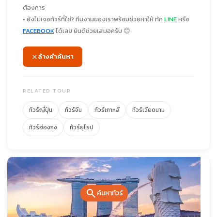
ต้องการ
• ยังไม่เจอทัวร์ที่ใช่? ทีมงานของเราพร้อมช่วยหาให้ ทัก
LINE
หรือ
FACEBOOK
ได้เลย ยินดีช่วยเสมอครับ 😊
ล้างคำค้นหา
RELATED TOUR
ทัวร์ญี่ปุ่น
ทัวร์จีน
ทัวร์เกาหลี
ทัวร์เวียดนาม
ทัวร์ฮ่องกง
ทัวร์ยุโรป
search
ค้นหาทัวร์