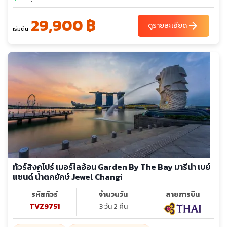
29,900 ฿
arrow_forward
ดูรายละเอียด
เริ่มต้น
ทัวร์สิงคโปร์ เมอร์ไลอ้อน Garden By The Bay มารีน่า เบย์
แซนด์ น้ำตกยักษ์ Jewel Changi
รหัสทัวร์
จำนวนวัน
สายการบิน
TVZ9751
3 วัน 2 คืน