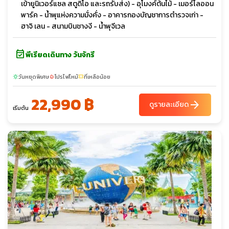
เข้ายูนิเวอร์แซล สตูดิโอ และรถรับส่ง) - อุโมงค์ต้นไม้ - เมอร์ไลออน
พาร์ค - น้ำพุแห่งความมั่งคั่ง - อาคารกองบัญชาการตำรวจเก่า -
ฮาจิ เลน - สนามบินชางงี - น้ำพุจีเวล
event_available
พีเรียดเดินทาง วันจักรี
วันหยุดพิเศษ
โปรไฟไหม้
ที่เหลือน้อย
sunny
local_fire_department
confirmation_number
22,990 ฿
arrow_forward
ดูรายละเอียด
เริ่มต้น