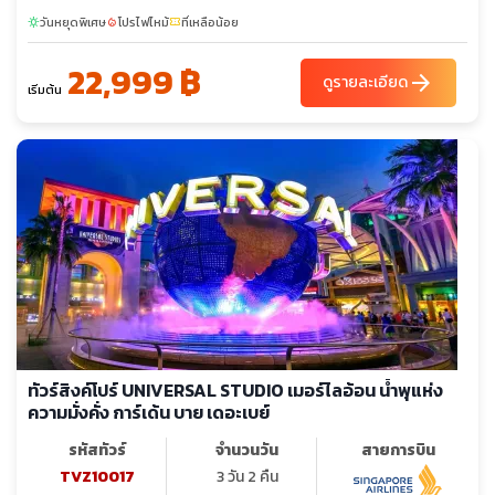
วันหยุดพิเศษ
โปรไฟไหม้
ที่เหลือน้อย
sunny
local_fire_department
confirmation_number
22,999 ฿
arrow_forward
ดูรายละเอียด
เริ่มต้น
ทัวร์สิงค์โปร์ UNIVERSAL STUDIO เมอร์ไลอ้อน น้ำพุแห่ง
ความมั่งคั่ง การ์เด้น บาย เดอะเบย์
รหัสทัวร์
จำนวนวัน
สายการบิน
TVZ10017
3 วัน 2 คืน