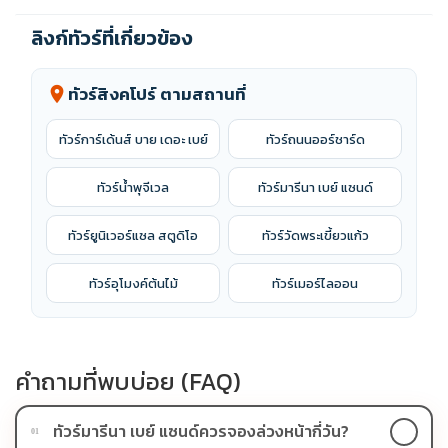
ลิงก์ทัวร์ที่เกี่ยวข้อง
ทัวร์สิงคโปร์ ตามสถานที่
location_on
ทัวร์การ์เด้นส์ บาย เดอะ เบย์
ทัวร์ถนนออร์ชาร์ด
ทัวร์น้ำพุจีเวล
ทัวร์มารีนา เบย์ แซนด์
ทัวร์ยูนิเวอร์แซล สตูดิโอ
ทัวร์วัดพระเขี้ยวแก้ว
ทัวร์อุโมงค์ต้นไม้
ทัวร์เมอร์ไลออน
คำถามที่พบบ่อย (FAQ)
ทัวร์มารีนา เบย์ แซนด์ควรจองล่วงหน้ากี่วัน?
01