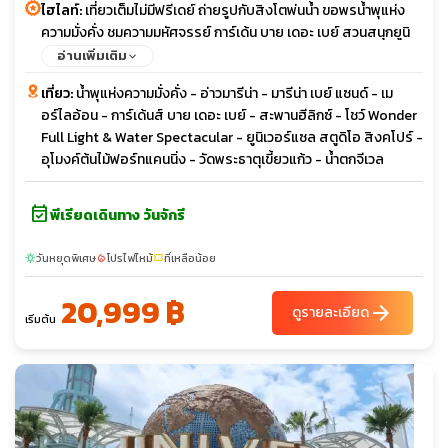
ไฮไลท์:
เที่ยวเต็มไม่มีฟรีเดย์ ถ่ายรูปกับสิงโตพ่นน้ำ ขอพรน้ำพุแห่ง
ความมั่งคั่ง ชมความมหัศจรรย์ การ์เด้น บาย เดอะ เบย์ สวนสนุกยูนิ
เวอร์แซล สตูดิโอ
อ่านเพิ่มเติม
เที่ยว:
น้ำพุแห่งความมั่งคั่ง - อ่าวมารีน่า - มารีน่า เบย์ แซนด์ - เม
อร์ไลอ้อน - การ์เด้นส์ บาย เดอะ เบย์ - สะพานฮีลิกซ์ - โชว์ Wonder
Full Light & Water Spectacular - ยูนิเวอร์แซล สตูดิโอ สิงคโปร์ -
อุโมงค์ต้นไม้ฟอร์ทแคนนิ่ง - วัดพระธาตุเขี้ยวแก้ว - น้ำตกจีเวล
event_available
พีเรียดเดินทาง วันจักรี
วันหยุดพิเศษ
โปรไฟไหม้
ที่เหลือน้อย
sunny
local_fire_department
confirmation_number
20,999 ฿
arrow_forward
ดูรายละเอียด
เริ่มต้น