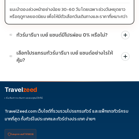
แนะนำจองล่วงหน้าอย่างน้อย 30-60 วัน โดยเฉพาะช่วงวันหยุดยาว
หรือฤดูกาลยอดนิยม เพื่อให้มีตัวเลือกวันเดินทางและราคาที่เหมาะกว่า
ทัวร์มารีนา เบย์ แซนด์มีโปรผ่อน 0% หรือไม่?
02
บางโปรแกรมมีโปรผ่อน 0% หรือโปรโมชั่นบัตรเครดิตตามเงื่อนไขที่
เลือกโปรแกรมทัวร์มารีนา เบย์ แซนด์อย่างไรให้
บริษัทกำหนด สามารถดูสัญลักษณ์โปรโมชั่นในรายการทัวร์แต่ละ
03
คุ้ม?
รายการได้
ควรดูจำนวนวัน ไฮไลต์ที่รวมจริง โรงแรม สายการบิน มื้ออาหาร และ
ช่วงราคา ไม่ควรเทียบจากราคาต่ำสุดเพียงอย่างเดียว
Travel
zeed
เริ่มต้นการเดินทางของคุณได้ที่นี่
TravelZeed.com เว็บไซต์ที่รวมรวมโปรแกรมทัวร์ และแพ็กเกจทัวร์ครบ
มากที่สุด ทั้งทัวร์ในประเทศและทัวร์ต่างประเทศ ง่ายๆ
ใบอนุญาต เลขที่ 11/08038