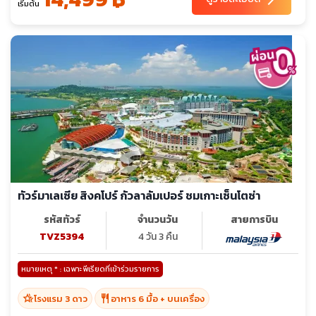
เริ่มต้น
ทัวร์มาเลเซีย สิงคโปร์ กัวลาลัมเปอร์ ชมเกาะเซ็นโตซ่า
รหัสทัวร์
จำนวนวัน
สายการบิน
TVZ5394
4 วัน 3 คืน
หมายเหตุ * : เฉพาะพีเรียดที่เข้าร่วมรายการ
hotel_class
restaurant
โรงแรม 3 ดาว
อาหาร 6 มื้อ + บนเครื่อง