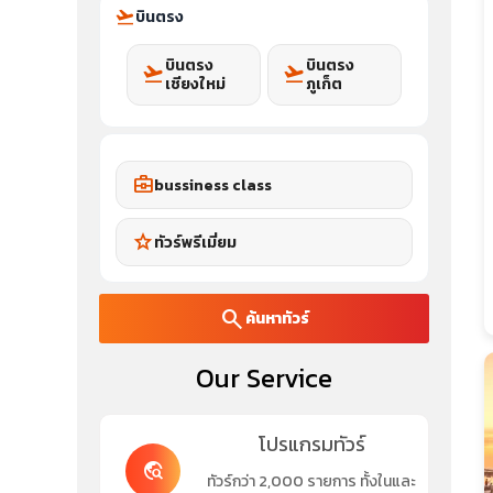
flight_takeoff
บินตรง
บินตรง
บินตรง
flight_takeoff
flight_takeoff
เชียงใหม่
ภูเก็ต
business_center
bussiness class
star
ทัวร์พรีเมี่ยม
search
ค้นหาทัวร์
Our Service
โปรแกรมทัวร์
travel_explore
ทัวร์กว่า 2,000 รายการ ทั้งในและ