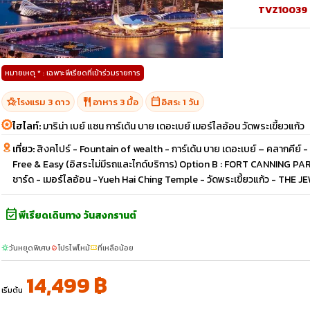
TVZ10039
หมายเหตุ * : เฉพาะพีเรียดที่เข้าร่วมรายการ
hotel_class
restaurant
calendar_today
โรงแรม 3 ดาว
อาหาร 3 มื้อ
อิสระ 1 วัน
ไฮไลท์:
มาริน่า เบย์ แซน การ์เด้น บาย เดอะเบย์ เมอร์ไลอ้อน วัดพระเขี้ยวแก้ว
เที่ยว:
สิงคโปร์ - Fountain of wealth - การ์เด้น บาย เดอะเบย์ – คลากคีย์ - ม
Free & Easy (อิสระไม่มีรถและไกด์บริการ) Option B : FORT CANNING PA
ชาร์ด - เมอร์ไลอ้อน -Yueh Hai Ching Temple - วัดพระเขี้ยวแก้ว - THE
event_available
พีเรียดเดินทาง วันสงกรานต์
วันหยุดพิเศษ
โปรไฟไหม้
ที่เหลือน้อย
sunny
local_fire_department
confirmation_number
14,499 ฿
เริ่มต้น