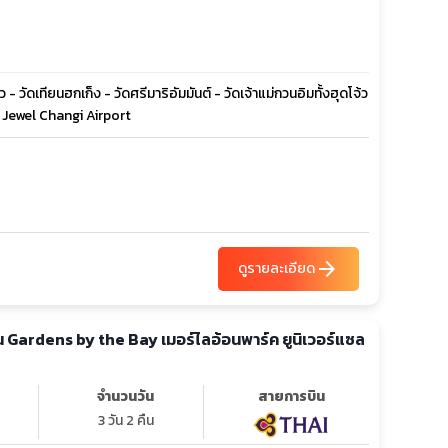
 วัดเทียนฮกเก็ง - วัดศรีมาริอัมมันต์ - วัดเจ้าแม่กวนอิมทั้งฮุดโจ้ว
 - Jewel Changi Airport
arrow_forward
ดูรายละเอียด
จำนวนวัน
สายการบิน
3 วัน 2 คืน