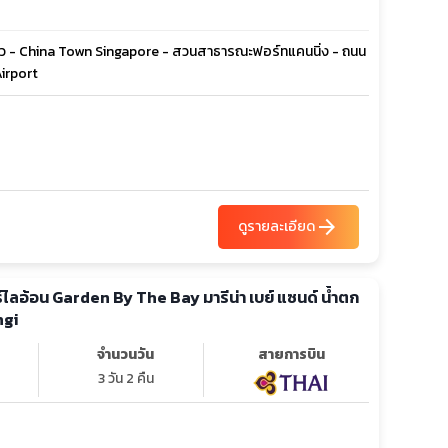
วแก้ว - China Town Singapore - สวนสาธารณะฟอร์ทแคนนิ่ง - ถนน
Airport
arrow_forward
ดูรายละเอียด
น Garden By The Bay มารีน่า เบย์ แซนด์ น้ำตก
ngi
จำนวนวัน
สายการบิน
3 วัน 2 คืน