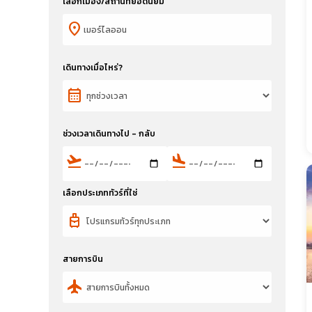
เลือกเมือง/สถานที่ยอดนิยม
location_on
เดินทางเมื่อไหร่?
calendar_month
ช่วงเวลาเดินทางไป - กลับ
flight_takeoff
flight_land
เลือกประเภททัวร์ที่ใช่
travel_luggage_and_bags
สายการบิน
flight