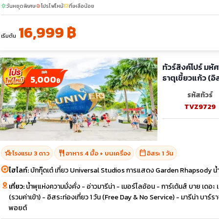
วันหยุดพิเศษ
โปรไฟไหม้
ที่เหลือน้อย
sunny
local_fire_department
confirmation_number
16,999 ฿
เริ่มต้น
ทัวร์สิงค์โปร์ มห
ธาตุเขี้ยวแก้ว (อิ
5,000
฿
รหัสทัวร์
TVZ9729
hotel_class
restaurant
calendar_today
โรงแรม 3 ดาว
อาหาร 4 มื้อ + บนเครื่อง
อิสระ 1 วัน
ไฮไลท์:
บักกุ๊ดเต๋ เที่ยว Universal Studios การแสดง Garden Rhapsody น้ำต
เที่ยว:
น้ำพุแห่งความมั่งคั่ง - อ่าวมารีน่า - เมอร์ไลอ้อน - การ์เด้นส์ บาย เด
(รวมค่าเข้า) - อิสระท่องเที่ยว 1 วัน (Free Day & No Service) - มารีน่า บาร์ราจ
พอยต์