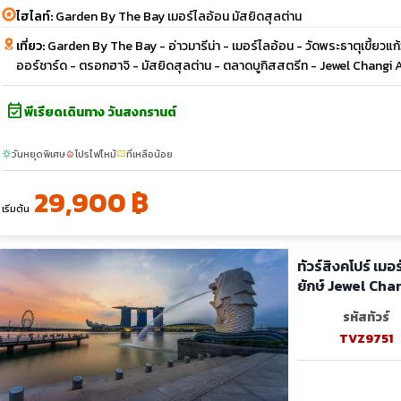
ไฮไลท์:
Garden By The Bay เมอร์ไลอ้อน มัสยิดสุลต่าน
เที่ยว:
Garden By The Bay - อ่าวมารีน่า - เมอร์ไลอ้อน - วัดพระธาตุเขี้ย
ออร์ชาร์ด - ตรอกฮาจิ - มัสยิดสุลต่าน - ตลาดบูกิสสตรีท - Jewel Changi 
event_available
พีเรียดเดินทาง วันสงกรานต์
วันหยุดพิเศษ
โปรไฟไหม้
ที่เหลือน้อย
sunny
local_fire_department
confirmation_number
29,900 ฿
เริ่มต้น
ทัวร์สิงคโปร์ เมอร์ไลอ้อ
ยักษ์ Jewel Cha
รหัสทัวร์
TVZ9751