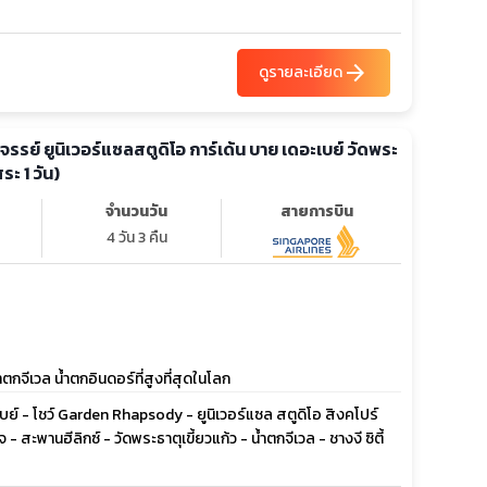
arrow_forward
ดูรายละเอียด
ัศจรรย์ ยูนิเวอร์แซลสตูดิโอ การ์เด้น บาย เดอะเบย์ วัดพระ
สระ 1 วัน)
จำนวนวัน
สายการบิน
4 วัน 3 คืน
กจีเวล น้ำตกอินดอร์ที่สูงที่สุดในโลก
อะ เบย์ - โชว์ Garden Rhapsody - ยูนิเวอร์แซล สตูดิโอ สิงคโปร์
 - สะพานฮีลิกซ์ - วัดพระธาตุเขี้ยวแก้ว - น้ำตกจีเวล - ชางงี ซิตี้