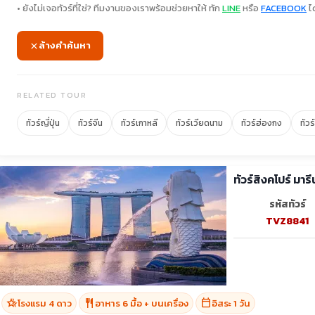
• ยังไม่เจอทัวร์ที่ใช่? ทีมงานของเราพร้อมช่วยหาให้ ทัก
LINE
หรือ
FACEBOOK
ได
ล้างคำค้นหา
RELATED TOUR
ทัวร์ญี่ปุ่น
ทัวร์จีน
ทัวร์เกาหลี
ทัวร์เวียดนาม
ทัวร์ฮ่องกง
ทัวร
ทัวร์สิงคโปร์ มารี
รหัสทัวร์
TVZ8841
hotel_class
restaurant
calendar_today
โรงแรม 4 ดาว
อาหาร 6 มื้อ + บนเครื่อง
อิสระ 1 วัน