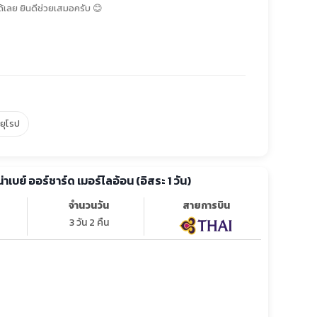
้เลย ยินดีช่วยเสมอครับ 😊
์ยุโรป
น่าเบย์ ออร์ชาร์ด เมอร์ไลอ้อน (อิสระ 1 วัน)
จำนวนวัน
สายการบิน
3 วัน 2 คืน