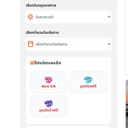
เลือกวันหยุดเทศกาล
sunny
เลือกจำนวนวันเดินทาง
calendar_today
payments
โปรบัตรเครดิต
ผ่อน 0%
รูดบัตรฟรี
รูดมัดจำฟรี