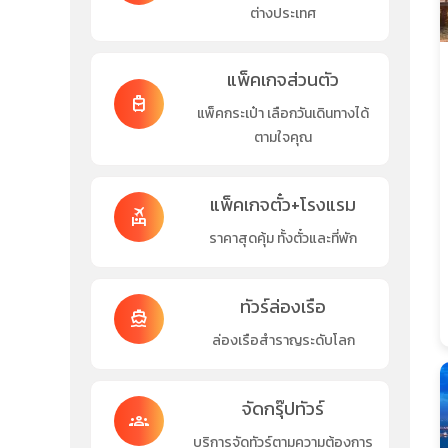
ต่างประเทศ
แพ็คเกจส่วนตัว
travel_luggage_and_bags
แพ็คกระเป๋า เลือกวันเดินทางได้
ตามใจคุณ
แพ็คเกจตั๋ว+โรงแรม
flights_and_hotels
ราคาสุดคุ้ม ทั้งตั๋วและที่พัก
ทัวร์ล่องเรือ
directions_boat
ล่องเรือสำราญระดับโลก
จัดกรุ๊ปทัวร์
groups
บริการจัดทัวร์ตามความต้องการ