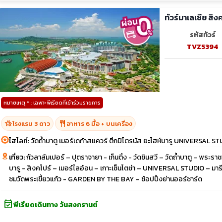
ทัวร์มาเลเซีย สิง
รหัสทัวร์
TVZ5394
หมายเหตุ * : เฉพาะพีเรียดที่เข้าร่วมรายการ
hotel_class
restaurant
โรงแรม 3 ดาว
อาหาร 6 มื้อ + บนเครื่อง
ไฮไลท์:
วัดถ้ำบาตู เมอร์เดก้าสแควร์ ตึกปิโตรนัส ยะโฮห์บารู UNIVERSAL S
เที่ยว:
กัวลาลัมเปอร์ – ปุตราจายา - เก็นติ้ง - วัดชินสวี – วัดถ้ำบาตู – พระรา
บารู - สิงคโปร์ – เมอร์ไลอ้อน – เกาะเซ็นโตซ่า – UNIVERSAL STUDIO – ม
ชมวัดพระเขี้ยวแก้ว - GARDEN BY THE BAY – ช้อปปิ้งย่านออร์ชาร์ด
event_available
พีเรียดเดินทาง วันสงกรานต์