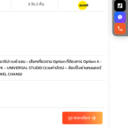
3 วัน 2 คืน
call
าริน่า เบย์ แซน - เลือกเที่ยวตาม Option ที่ต้องการ Option A :
RK - UNIVERSAL STUDIO (รวมค่าบัตร) – ช้อปปิ้งย่านถนนออร์
 JEWEL CHANGI
arrow_forward
ดูรายละเอียด