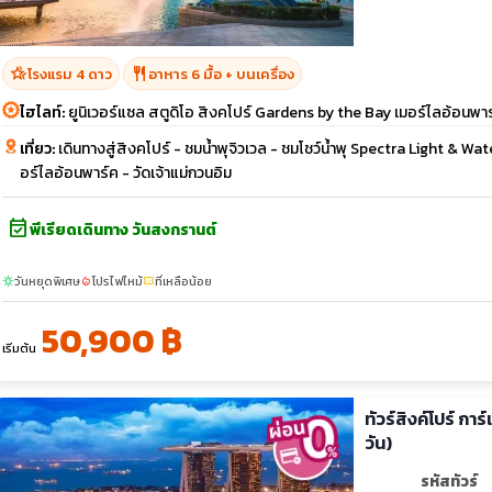
hotel_class
restaurant
โรงแรม 4 ดาว
อาหาร 6 มื้อ + บนเครื่อง
ไฮไลท์:
ยูนิเวอร์แซล สตูดิโอ สิงคโปร์ Gardens by the Bay เมอร์ไลอ้อนพา
เที่ยว:
เดินทางสู่สิงคโปร์ - ชมน้ำพุจิวเวล - ชมโชว์น้ำพุ Spectra Light & Wa
อร์ไลอ้อนพาร์ค - วัดเจ้าแม่กวนอิม
event_available
พีเรียดเดินทาง วันสงกรานต์
วันหยุดพิเศษ
โปรไฟไหม้
ที่เหลือน้อย
sunny
local_fire_department
confirmation_number
50,900 ฿
เริ่มต้น
ทัวร์สิงค์โปร์ การ
วัน)
รหัสทัวร์