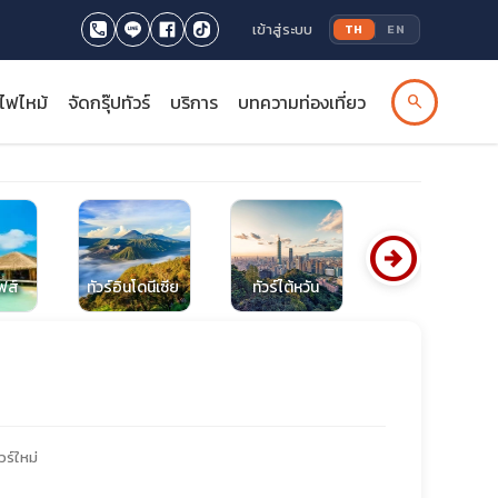
เข้าสู่ระบบ
TH
EN
รไฟไหม้
จัดกรุ๊ปทัวร์
บริการ
บทความท่องเที่ยว
search
arrow_circle_right
ีฟส์
ทัวร์อินโดนีเซีย
ทัวร์ไต้หวัน
ทัวร์ล่องเรือ
วร์ใหม่