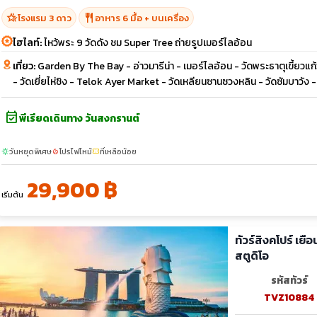
hotel_class
restaurant
โรงแรม 3 ดาว
อาหาร 6 มื้อ + บนเครื่อง
ไฮไลท์:
ไหว้พระ 9 วัดดัง ชม Super Tree ถ่ายรูปเมอร์ไลอ้อน
เที่ยว:
Garden By The Bay - อ่าวมารีน่า - เมอร์ไลอ้อน - วัดพระธาตุเขี้ยวแก้ว -
- วัดเยี่ยไห่ชิง - Telok Ayer Market - วัดเหลียนซานซวงหลิน - วัดซัมบาวัง
event_available
พีเรียดเดินทาง วันสงกรานต์
วันหยุดพิเศษ
โปรไฟไหม้
ที่เหลือน้อย
sunny
local_fire_department
confirmation_number
29,900 ฿
เริ่มต้น
ทัวร์สิงคโปร์ เยือน Gardens by the Bay เมอร์ไลอ้อนพาร์ค ยูนิเวอร์แซล
สตูดิโอ
รหัสทัวร์
TVZ10884