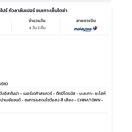
คโปร์ กัวลาลัมเปอร์ ชมเกาะเซ็นโตซ่า
จำนวนวัน
สายการบิน
4 วัน 3 คืน
TUDIO
ชวังอิสตันน่า – เมอร์เดก้าสแควร์ - ตึกปิโตรนัส - มะละกา– ยะโฮห์
ารีน่าเบย์แซนด์ - ชมการแสดงโชว์แสง สี เสียง - CHINATOWN -