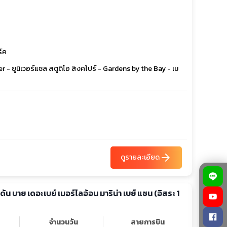
ร์ค
ter - ยูนิเวอร์แซล สตูดิโอ สิงคโปร์ - Gardens by the Bay - เม
arrow_forward
ดูรายละเอียด
์เด้น บาย เดอะเบย์ เมอร์ไลอ้อน มาริน่า เบย์ แซน (อิสระ 1
จำนวนวัน
สายการบิน