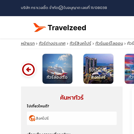
check_circle
บริษัท ทราเวลซี้ด จำกัด
ใบอนุญาต เลขที่ 11/08038
หน้าแรก
ทัวร์ต่างประเทศ
ทัวร์สิงคโปร์
ทัวร์เมอร์ไลออน
ทัว
arrow_circle_left
โปรไฟไหม้
ทัวร์ไต้หวัน
ทัวร์ล่องเรือ
สิงคโปร์
ทัว
ค้นหาทัวร์
travel_explore
ไปเที่ยวไหนดี?
calendar_month
globe_location_pin
search