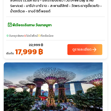
สิงคโปร์ (รวมค่าเข้า) - อิสระท่องเที่ยว 1 วัน (Free Day & No
Service) - มารีน่า บาร์ราจ - สะพานฮีลิกซ์ - วัดพระธาตุเขี้ยวแก้ว -
น้ำตกจีเวล - ชางงี ซิตี้ พอยต์
event_available
พีเรียดเดินทาง วันมาฆบูชา
วันหยุดพิเศษ
โปรไฟไหม้
ที่เหลือน้อย
sunny
local_fire_department
confirmation_number
22,999 ฿
17,999 ฿
arrow_forward
ดูรายละเอียด
เริ่มต้น