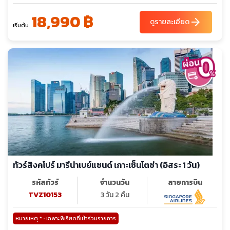
18,990 ฿
arrow_forward
ดูรายละเอียด
เริ่มต้น
ทัวร์สิงคโปร์ มารีน่าเบย์แซนด์ เกาะเซ็นโตซ่า (อิสระ 1 วัน)
รหัสทัวร์
จำนวนวัน
สายการบิน
TVZ10153
3 วัน 2 คืน
หมายเหตุ * : เฉพาะพีเรียดที่เข้าร่วมรายการ