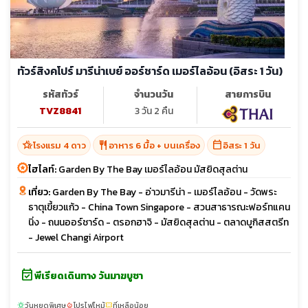
ทัวร์สิงคโปร์ มารีน่าเบย์ ออร์ชาร์ด เมอร์ไลอ้อน (อิสระ 1 วัน)
รหัสทัวร์
จำนวนวัน
สายการบิน
TVZ8841
3 วัน 2 คืน
hotel_class
restaurant
calendar_today
โรงแรม 4 ดาว
อาหาร 6 มื้อ + บนเครื่อง
อิสระ 1 วัน
ไฮไลท์:
Garden By The Bay เมอร์ไลอ้อน มัสยิดสุลต่าน
เที่ยว:
Garden By The Bay - อ่าวมารีน่า - เมอร์ไลอ้อน - วัดพระ
ธาตุเขี้ยวแก้ว - China Town Singapore - สวนสาธารณะฟอร์ทแคน
นิ่ง - ถนนออร์ชาร์ด - ตรอกฮาจิ - มัสยิดสุลต่าน - ตลาดบูกิสสตรีท
- Jewel Changi Airport
event_available
พีเรียดเดินทาง วันมาฆบูชา
วันหยุดพิเศษ
โปรไฟไหม้
ที่เหลือน้อย
sunny
local_fire_department
confirmation_number