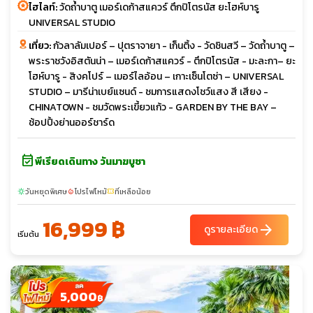
ไฮไลท์:
วัดถ้ำบาตู เมอร์เดก้าสแควร์ ตึกปิโตรนัส ยะโฮห์บารู
UNIVERSAL STUDIO
เที่ยว:
กัวลาลัมเปอร์ – ปุตราจายา - เก็นติ้ง - วัดชินสวี – วัดถ้ำบาตู –
พระราชวังอิสตันน่า – เมอร์เดก้าสแควร์ - ตึกปิโตรนัส - มะละกา– ยะ
โฮห์บารู - สิงคโปร์ – เมอร์ไลอ้อน – เกาะเซ็นโตซ่า – UNIVERSAL
STUDIO – มารีน่าเบย์แซนด์ - ชมการแสดงโชว์แสง สี เสียง -
CHINATOWN - ชมวัดพระเขี้ยวแก้ว - GARDEN BY THE BAY –
ช้อปปิ้งย่านออร์ชาร์ด
event_available
พีเรียดเดินทาง วันมาฆบูชา
วันหยุดพิเศษ
โปรไฟไหม้
ที่เหลือน้อย
sunny
local_fire_department
confirmation_number
16,999 ฿
arrow_forward
ดูรายละเอียด
เริ่มต้น
5,000
฿