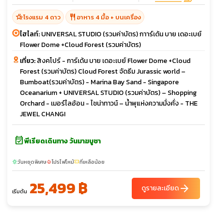
hotel_class
restaurant
โรงแรม 4 ดาว
อาหาร 4 มื้อ + บนเครื่อง
ไฮไลท์:
UNIVERSAL STUDIO (รวมค่าบัตร) กาาร์เด้น บาย เดอะเบย์
Flower Dome +Cloud Forest (รวมค่าบัตร)
เที่ยว:
สิงคโปร์ - การ์เด้น บาย เดอะเบย์ Flower Dome +Cloud
Forest (รวมค่าบัตร) Cloud Forest จัดธีม Jurassic world –
Bumboat(รวมค่าบัตร) - Marina Bay Sand - Singapore
Oceanarium + UNIVERSAL STUDIO (รวมค่าบัตร) – Shopping
Orchard - เมอร์ไลอ้อน - ไชน่าทาวน์ – น้ำพุแห่งความมั่งคั่ง - THE
JEWEL CHANGI
event_available
พีเรียดเดินทาง วันมาฆบูชา
วันหยุดพิเศษ
โปรไฟไหม้
ที่เหลือน้อย
sunny
local_fire_department
confirmation_number
25,499 ฿
arrow_forward
ดูรายละเอียด
เริ่มต้น