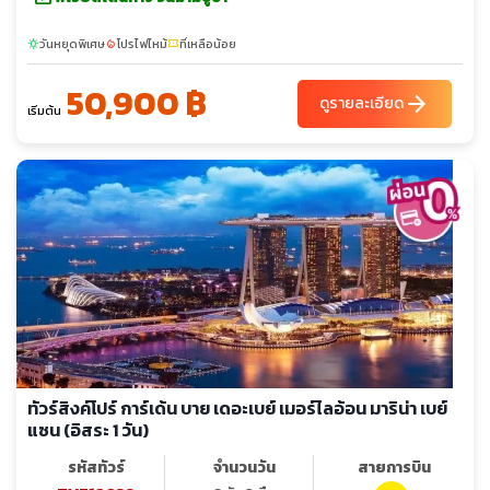
วันหยุดพิเศษ
โปรไฟไหม้
ที่เหลือน้อย
sunny
local_fire_department
confirmation_number
50,900 ฿
arrow_forward
ดูรายละเอียด
เริ่มต้น
ทัวร์สิงค์โปร์ การ์เด้น บาย เดอะเบย์ เมอร์ไลอ้อน มาริน่า เบย์
แซน (อิสระ 1 วัน)
รหัสทัวร์
จำนวนวัน
สายการบิน