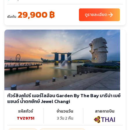
29,900 ฿
arrow_forward
ดูรายละเอียด
เริ่มต้น
ทัวร์สิงคโปร์ เมอร์ไลอ้อน Garden By The Bay มารีน่า เบย์
แซนด์ น้ำตกยักษ์ Jewel Changi
รหัสทัวร์
จำนวนวัน
สายการบิน
TVZ9751
3 วัน 2 คืน