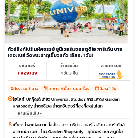
ทัวร์สิงค์โปร์ มหัศจรรย์ ยูนิเวอร์แซลสตูดิโอ การ์เด้น บาย
เดอะเบย์ วัดพระธาตุเขี้ยวแก้ว (อิสระ 1 วัน)
รหัสทัวร์
จำนวนวัน
สายการบิน
TVZ9729
4 วัน 3 คืน
hotel_class
restaurant
calendar_today
โรงแรม 3 ดาว
อาหาร 4 มื้อ + บนเครื่อง
อิสระ 1 วัน
ไฮไลท์:
บักกุ๊ดเต๋ เที่ยว Universal Studios การแสดง Garden
Rhapsody น้ำตกจีเวล น้ำตกอินดอร์ที่สูงที่สุดในโลก
อ่านเพิ่มเติม
เที่ยว:
น้ำพุแห่งความมั่งคั่ง - อ่าวมารีน่า - เมอร์ไลอ้อน - การ์เด้นส์
บาย เดอะ เบย์ - โชว์ Garden Rhapsody - ยูนิเวอร์แซล สตูดิโอ