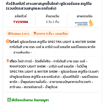
ทัวร์สิงคโปร์ เกาะมหาสนุกเซ็นโตซ่า ยูนิเวอร์แซล สตูดิโอ
(รวมบัตรสวนสนุกและรถรับส่ง)
รหัสทัวร์
จำนวนวัน
สายการบิน
TVZ9386
3 วัน 2 คืน
hotel_class
restaurant
โรงแรม 3 ดาว
อาหาร 3 มื้อ + บนเครื่อง
ไฮไลท์:
ยูนิเวอร์แซล สตูดิโอ SPECTRA LIGHT & WATER SHOW
การ์เด้นส์ บาย เดอะ เบย์ & มารีน่า เบย์ แซนด์ส เมอร์ไลออน พาร์ค
น้ำพุจีเวล น้ำพุแห่งความมั่งคั่ง
อ่านเพิ่มเติม
เที่ยว:
ไชน่า ทาวน์ - วัดเยี่ยไห่ชิง - การ์เด้นส์ บาย เดอะ เบย์ -
RHAPSODY LIGHT SHOW - มารีน่า เบย์ แซนด์ส - โชว์น้ำพุ
SPECTRA LIGHT & WATER SHOW - ยูนิเวอร์แซล สตูดิโอ (รวมค่า
เข้ายูนิเวอร์แซล สตูดิโอ และรถรับส่ง) - อุโมงค์ต้นไม้ - เมอร์ไลออน
พาร์ค - น้ำพุแห่งความมั่งคั่ง - อาคารกองบัญชาการตำรวจเก่า -
ฮาจิ เลน - สนามบินชางงี - น้ำพุจีเวล
event_available
พีเรียดเดินทาง วันมาฆบูชา