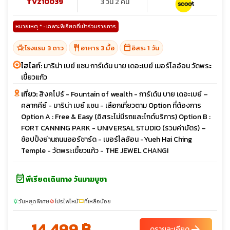
TVZ10039
3 วัน 2 คืน
หมายเหตุ * : เฉพาะพีเรียดที่เข้าร่วมรายการ
hotel_class
restaurant
calendar_today
โรงแรม 3 ดาว
อาหาร 3 มื้อ
อิสระ 1 วัน
ไฮไลท์:
มาริน่า เบย์ แซน การ์เด้น บาย เดอะเบย์ เมอร์ไลอ้อน วัดพระ
เขี้ยวแก้ว
เที่ยว:
สิงคโปร์ - Fountain of wealth - การ์เด้น บาย เดอะเบย์ –
คลากคีย์ - มาริน่า เบย์ แซน - เลือกเที่ยวตาม Option ที่ต้องการ
Option A : Free & Easy (อิสระไม่มีรถและไกด์บริการ) Option B :
FORT CANNING PARK - UNIVERSAL STUDIO (รวมค่าบัตร) –
ช้อปปิ้งย่านถนนออร์ชาร์ด - เมอร์ไลอ้อน -Yueh Hai Ching
Temple - วัดพระเขี้ยวแก้ว - THE JEWEL CHANGI
event_available
พีเรียดเดินทาง วันมาฆบูชา
วันหยุดพิเศษ
โปรไฟไหม้
ที่เหลือน้อย
sunny
local_fire_department
confirmation_number
14,499 ฿
arrow_forward
ดูรายละเอียด