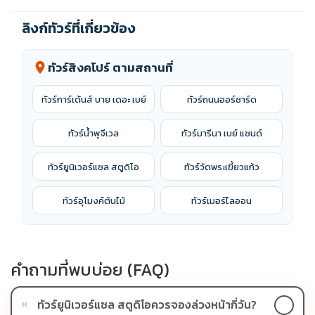
ลิงก์ทัวร์ที่เกี่ยวข้อง
ทัวร์สิงคโปร์ ตามสถานที่
location_on
ทัวร์การ์เด้นส์ บาย เดอะ เบย์
ทัวร์ถนนออร์ชาร์ด
ทัวร์น้ำพุจีเวล
ทัวร์มารีนา เบย์ แซนด์
ทัวร์ยูนิเวอร์แซล สตูดิโอ
ทัวร์วัดพระเขี้ยวแก้ว
ทัวร์อุโมงค์ต้นไม้
ทัวร์เมอร์ไลออน
คำถามที่พบบ่อย (FAQ)
ทัวร์ยูนิเวอร์แซล สตูดิโอควรจองล่วงหน้ากี่วัน?
01