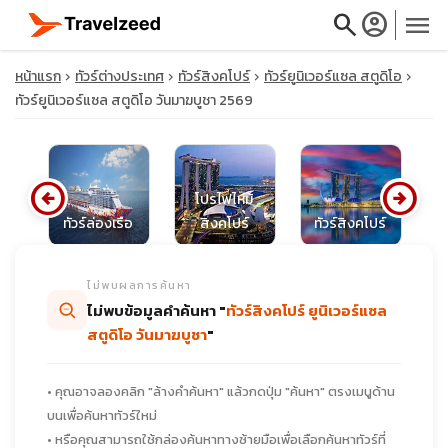
search
account_circle
menu
หน้าแรก
ทัวร์ต่างประเทศ
ทัวร์สิงคโปร์
ทัวร์ยูนิเวอร์แซล สตูดิโอ
ทัวร์ยูนิเวอร์แซล สตูดิโอ วันมาฆบูชา 2569
close
arrow_circle_left
arrow_circle_right
โปรไฟไหม้
น
ทัวร์ล่องเรือ
สิงคโปร์
ทัวร์สิงคโปร์
ท
travel_explore
ไม่พบผลการค้นหา
calendar_month
ไม่พบข้อมูลคำค้นหา "
ทัวร์สิงคโปร์ ยูนิเวอร์แซล
สตูดิโอ วันมาฆบูชา
"
search
• คุณอาจลองคลิก "ล้างคำค้นหา" แล้วกดปุ่ม "ค้นหา" ตรงเมนูด้าน
บนเพื่อค้นหาทัวร์ใหม่
• หรือคุณสามารถใช้กล่องค้นหาทางซ้ายมือเพื่อเลือกค้นหาทัวร์ที่