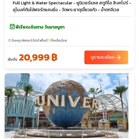
Full Light & Water Spectacular - ยูนิเวอร์แซล สตูดิโอ สิงคโปร์ -
อุโมงค์ต้นไม้ฟอร์ทแคนนิ่ง - วัดพระธาตุเขี้ยวแก้ว - น้ำตกจีเวล
event_available
พีเรียดเดินทาง วันมาฆบูชา
วันหยุดพิเศษ
โปรไฟไหม้
ที่เหลือน้อย
sunny
local_fire_department
confirmation_number
20,999 ฿
arrow_forward
ดูรายละเอียด
เริ่มต้น