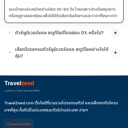
แนะนำจองล่วงหน้าอย่างน้อย 30-60 วัน โดยเฉพาะช่วงวันหยุดยาว
หรือฤดูกาลยอดนิยม เพื่อให้มีตัวเลือกวันเดินทางและราคาที่เหมาะกว่า
ทัวร์ยูนิเวอร์แซล สตูดิโอมีโปรผ่อน 0% หรือไม่?
02
บางโปรแกรมมีโปรผ่อน 0% หรือโปรโมชั่นบัตรเครดิตตามเงื่อนไขที่
เลือกโปรแกรมทัวร์ยูนิเวอร์แซล สตูดิโออย่างไรให้
บริษัทกำหนด สามารถดูสัญลักษณ์โปรโมชั่นในรายการทัวร์แต่ละ
03
คุ้ม?
รายการได้
ควรดูจำนวนวัน ไฮไลต์ที่รวมจริง โรงแรม สายการบิน มื้ออาหาร และ
ช่วงราคา ไม่ควรเทียบจากราคาต่ำสุดเพียงอย่างเดียว
Travel
zeed
เริ่มต้นการเดินทางของคุณได้ที่นี่
TravelZeed.com เว็บไซต์ที่รวมรวมโปรแกรมทัวร์ และแพ็กเกจทัวร์ครบ
มากที่สุด ทั้งทัวร์ในประเทศและทัวร์ต่างประเทศ ง่ายๆ
ใบอนุญาต เลขที่ 11/08038