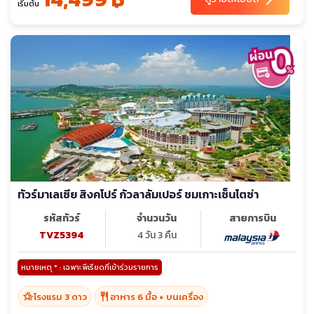
เริ่มต้น
ทัวร์มาเลเซีย สิงคโปร์ กัวลาลัมเปอร์ ชมเกาะเซ็นโตซ่า
รหัสทัวร์
จำนวนวัน
สายการบิน
TVZ5394
4 วัน 3 คืน
หมายเหตุ * : เฉพาะพีเรียดที่เข้าร่วมรายการ
hotel_class
restaurant
โรงแรม 3 ดาว
อาหาร 6 มื้อ + บนเครื่อง