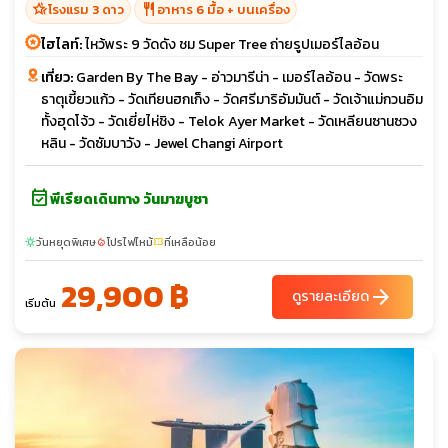
hotel_class
restaurant
โรงแรม 3 ดาว
อาหาร 6 มื้อ + บนเครื่อง
ไฮไลท์:
ไหว้พระ 9 วัดดัง ชม Super Tree ถ่ายรูปเมอร์ไลอ้อน
เที่ยว:
Garden By The Bay - อ่าวมารีน่า - เมอร์ไลอ้อน - วัดพระ
ธาตุเขี้ยวแก้ว - วัดเทียนฮกเก็ง - วัดศรีมาริอัมมันต์ - วัดเจ้าแม่กวนอิม
ทั้งฮุดโจ้ว - วัดเยี่ยไห่ชิง - Telok Ayer Market - วัดเหลียนซานซวง
หลิน - วัดซัมบาวัง - Jewel Changi Airport
event_available
พีเรียดเดินทาง วันมาฆบูชา
วันหยุดพิเศษ
โปรไฟไหม้
ที่เหลือน้อย
sunny
local_fire_department
confirmation_number
29,900 ฿
arrow_forward
ดูรายละเอียด
เริ่มต้น