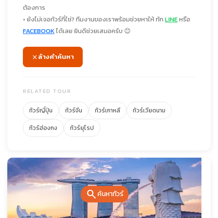
ต้องการ
• ยังไม่เจอทัวร์ที่ใช่? ทีมงานของเราพร้อมช่วยหาให้ ทัก
LINE
หรือ
FACEBOOK
ได้เลย ยินดีช่วยเสมอครับ 😊
ล้างคำค้นหา
RELATED TOUR
ทัวร์ญี่ปุ่น
ทัวร์จีน
ทัวร์เกาหลี
ทัวร์เวียดนาม
ทัวร์ฮ่องกง
ทัวร์ยุโรป
search
ค้นหาทัวร์