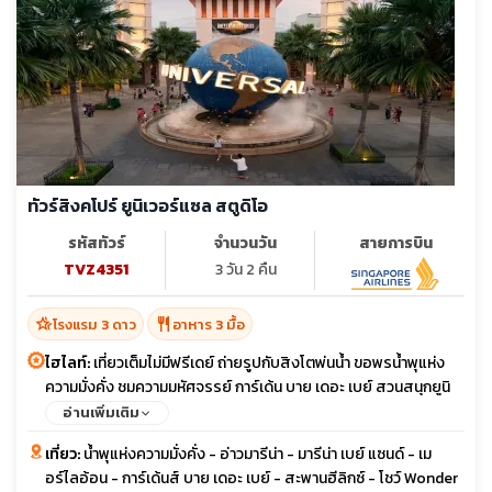
ทัวร์สิงคโปร์ ยูนิเวอร์แซล สตูดิโอ
รหัสทัวร์
จำนวนวัน
สายการบิน
TVZ4351
3 วัน 2 คืน
hotel_class
restaurant
โรงแรม 3 ดาว
อาหาร 3 มื้อ
ไฮไลท์:
เที่ยวเต็มไม่มีฟรีเดย์ ถ่ายรูปกับสิงโตพ่นน้ำ ขอพรน้ำพุแห่ง
ความมั่งคั่ง ชมความมหัศจรรย์ การ์เด้น บาย เดอะ เบย์ สวนสนุกยูนิ
เวอร์แซล สตูดิโอ
อ่านเพิ่มเติม
เที่ยว:
น้ำพุแห่งความมั่งคั่ง - อ่าวมารีน่า - มารีน่า เบย์ แซนด์ - เม
อร์ไลอ้อน - การ์เด้นส์ บาย เดอะ เบย์ - สะพานฮีลิกซ์ - โชว์ Wonder