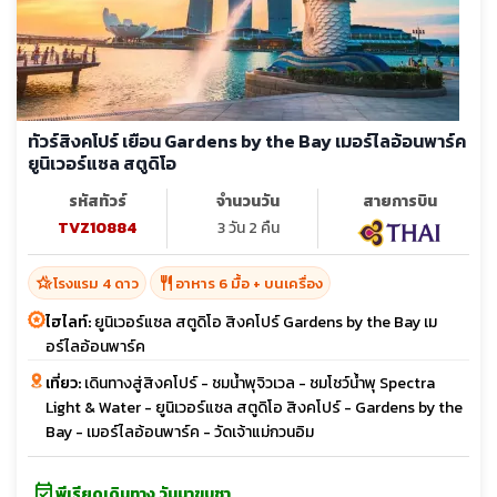
ทัวร์สิงคโปร์ เยือน Gardens by the Bay เมอร์ไลอ้อนพาร์ค
ยูนิเวอร์แซล สตูดิโอ
รหัสทัวร์
จำนวนวัน
สายการบิน
TVZ10884
3 วัน 2 คืน
hotel_class
restaurant
โรงแรม 4 ดาว
อาหาร 6 มื้อ + บนเครื่อง
ไฮไลท์:
ยูนิเวอร์แซล สตูดิโอ สิงคโปร์ Gardens by the Bay เม
อร์ไลอ้อนพาร์ค
เที่ยว:
เดินทางสู่สิงคโปร์ - ชมน้ำพุจิวเวล - ชมโชว์น้ำพุ Spectra
Light & Water - ยูนิเวอร์แซล สตูดิโอ สิงคโปร์ - Gardens by the
Bay - เมอร์ไลอ้อนพาร์ค - วัดเจ้าแม่กวนอิม
event_available
พีเรียดเดินทาง วันมาฆบูชา