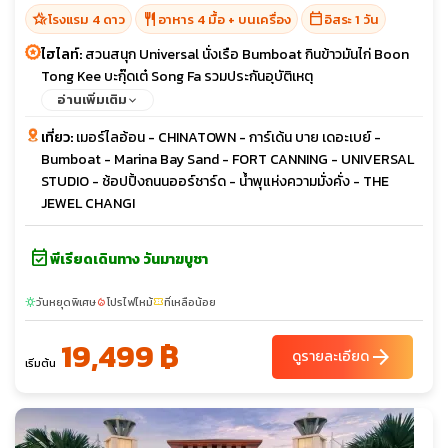
hotel_class
restaurant
calendar_today
โรงแรม 4 ดาว
อาหาร 4 มื้อ + บนเครื่อง
อิสระ 1 วัน
ไฮไลท์:
สวนสนุก Universal นั่งเรือ Bumboat กินข้าวมันไก่ Boon
Tong Kee บะกุ๊ดเต๋ Song Fa รวมประกันอุบัติเหตุ
อ่านเพิ่มเติม
เที่ยว:
เมอร์ไลอ้อน - CHINATOWN - การ์เด้น บาย เดอะเบย์ -
Bumboat - Marina Bay Sand - FORT CANNING - UNIVERSAL
STUDIO - ช้อปปิ้งถนนออร์ชาร์ด - น้ำพุแห่งความมั่งคั่ง - THE
JEWEL CHANGI
event_available
พีเรียดเดินทาง วันมาฆบูชา
วันหยุดพิเศษ
โปรไฟไหม้
ที่เหลือน้อย
sunny
local_fire_department
confirmation_number
19,499 ฿
arrow_forward
ดูรายละเอียด
เริ่มต้น