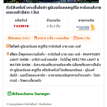
ทัวร์สิงคโปร์ เกาะเซ็นโตซ่า ยูนิเวอร์แซลสตูดิโอ การ์เดนส์บาย
เดอะเบย์ (อิสระ 1 วัน)
รหัสทัวร์
จำนวนวัน
สายการบิน
TVZ9578
3 วัน 2 คืน
hotel_class
restaurant
calendar_today
โรงแรม 3 ดาว
อาหาร 3 มื้อ + บนเครื่อง
อิสระ 1 วัน
ไฮไลท์:
ยูนิเวอร์แซล สตูดิโอ การ์เด้นส์ บาย เดอะ เบย์
เที่ยว:
น้ำพุแห่งความมั่งคั่ง - การ์เด้นส์ บาย เดอะ เบย์ - RHAPSODY
LIGHT SHOW - มารีน่า เบย์ แซนด์ส - โชว์น้ำพุ SPECTRA LIGHT &
WATER SHOW - อิสระท่องเที่ยวตามอัธยาศัย (เลือกเที่ยวเกาะเซ็นโต
ซ่า ยูนิเวอร์แซล สตูดิโอ หรือสิงคโปร์ โอเชียนนาเรียม) - อุโมงค์
ต้นไม้ - เมอร์ไลออน พาร์ค - อาคารกองบัญชาการตำรวจเก่า - ไชน่า
ทาวน์ - วัดพระเขี้ยวแก้ว
event_available
พีเรียดเดินทาง วันมาฆบูชา
วันหยุดพิเศษ
โปรไฟไหม้
ที่เหลือน้อย
sunny
local_fire_department
confirmation_number