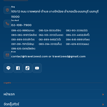
ที่อยู่
105/12 ถนน ราชพฤกษ์ ตำบล บางรักน้อย อำเภอเมืองนนทบุรี นนทบุรี
11000
โทรศัพท์
02-108-7900
099-432-9990
(อาย)
095-524-5513
(เติร์ก)
082-913-3336
(นินิ)
080-082-9197
(รัสเซีย)
062-103-3313
(ใบเตย)
086-331-4402
(ลัคกี้)
093-889-5151
(ฟ้าใส)
061-889-9492
(วิววี่)
094-845-8881
(ก้อย)
097-091-7971
(โจริญ)
080-394-3310
(เก็บ)
081-639-8333
(แอม)
099-635-0416
(โฟล์ค)
อีเมล
contact@travelzeed.com
or
travelzeed@gmail.com
เมนูหลัก
หน้าแรก
จัดกรุ๊ปทัวร์