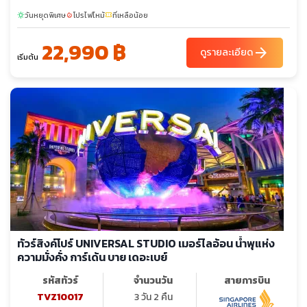
วันหยุดพิเศษ
โปรไฟไหม้
ที่เหลือน้อย
sunny
local_fire_department
confirmation_number
22,990 ฿
arrow_forward
ดูรายละเอียด
เริ่มต้น
ทัวร์สิงค์โปร์ UNIVERSAL STUDIO เมอร์ไลอ้อน น้ำพุแห่ง
ความมั่งคั่ง การ์เด้น บาย เดอะเบย์
รหัสทัวร์
จำนวนวัน
สายการบิน
TVZ10017
3 วัน 2 คืน