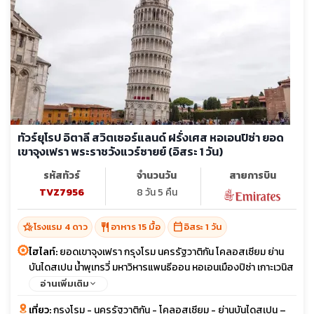
ทัวร์ยุโรป อิตาลี สวิตเซอร์แลนด์ ฝรั่งเศส หอเอนปิซ่า ยอด
เขาจุงเฟรา พระราชวังแวร์ซายย์ (อิสระ 1 วัน)
รหัสทัวร์
จำนวนวัน
สายการบิน
TVZ7956
8 วัน 5 คืน
hotel_class
restaurant
calendar_today
โรงแรม 4 ดาว
อาหาร 15 มื้อ
อิสระ 1 วัน
ไฮไลท์:
ยอดเขาจุงเฟรา กรุงโรม นครรัฐวาติกัน โคลอสเซียม ย่าน
บันไดสเปน น้ำพุเทรวี่ มหาวิหารแพนธีออน หอเอนเมืองปิซ่า เกาะเวนิส
เมืองมิลาน หมู่บ้านเลาเทอร์บรุนเนน ถ้ำน้ำแข็ง 1000 ปี กระเช้า Eiger
อ่านเพิ่มเติม
Express พระราชวังแวร์ซายย์ ล่องเรือแม่น้ำแซนน์
เที่ยว:
กรุงโรม - นครรัฐวาติกัน - โคลอสเซียม - ย่านบันไดสเปน –