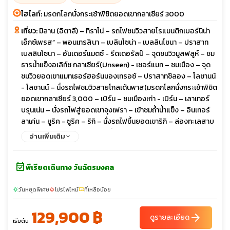
ไฮไลท์:
มรดกโลกนั่งกระเช้าพิชิตยอดเขากลาเซียร์ 3000
เที่ยว:
มิลาน (อิตาลี) – ทิราโน่ – รถไฟชมวิวสายโรแมนติกเบอร์นิน่า
เอ็กซ์เพรส” – พอนเทรสินา – เบลินโซน่า - เบลลินโซนา – ปราสาท
เบลลินโซนา – อันเดอร์แมตซ์ - รีดเดอรัลป์ – จุดชมวิวมูสฟลูห์ – ชม
ธารน้ำแข็งอเลิท์ซ กลาเซียร์(Unseen) - เซอร์แมท – ชมเมือง – จุด
ชมวิวยอดเขาแมทเธอร์ฮอร์นมองเทรอซ์ – ปราสาทชิลอง – โลซานน์
- โลซานน์ – นั่งรถไฟชมวิวสายโกลเด้นพาส(มรดกโลกนั่งกระเช้าพิชิต
ยอดเขากลาเซียร์ 3,000 – เบิร์น – ชมเมืองเก่า - เบิร์น – เลาเทอร์
บรุนเน่น – นั่งรถไฟสู่ยอดเขาจุงเฟรา – เข้าชมถ้ำน้ำแข็ง – อินเทอร์
ลาเค่น – ซูริค - ซูริค – ริกิ – นั่งรถไฟขึ้นยอดเขาริกิ – ล่องทะเลสาบ
ลูเซิร์นชมเมืองลูเซิร์น – ซูริค - น้ำตกไรน์ – ซูริค – ชมเมือง – โบสถ์
อ่านเพิ่มเติม
เซนต์ปีเตอร์ ช้อปปิ้ง – เดินทางกลับ
event_available
พีเรียดเดินทาง วันฉัตรมงคล
วันหยุดพิเศษ
โปรไฟไหม้
ที่เหลือน้อย
sunny
local_fire_department
confirmation_number
129,900 ฿
arrow_forward
ดูรายละเอียด
เริ่มต้น