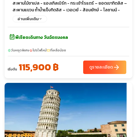
สะพานไม้ชาเปล - แองเกิลเบิร์ก - กระเช้าโรแตร์ – ยอดเขาทิตลิส –
สะพานแขวน ถ้ำน้ำแข็งทิตลิส – เวอเวย์ - ส้อมยักษ์ – โลซานน์ -
ศาลาไทยเฉลิมพระเกียรติ พิพิธภัณฑ์โอลิมปิก - เจนีวา - อนุสาวรีย์
อ่านเพิ่มเติม
เก้าอี้ 3 ขา - สหประชาชาติ – น้ำพุเจ็ทโด นาฬิกาดอกไม้ - ช้อปปิ้ง
event_available
พีเรียดเดินทาง วันฉัตรมงคล
วันหยุดพิเศษ
โปรไฟไหม้
ที่เหลือน้อย
sunny
local_fire_department
confirmation_number
115,900 ฿
arrow_forward
ดูรายละเอียด
เริ่มต้น