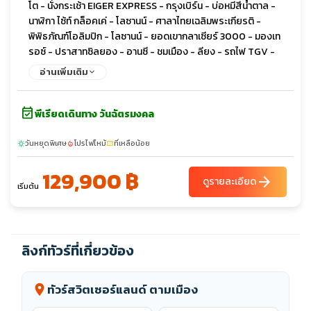
โต - นั่งกระเช้า EIGER EXPRESS - กรุงเบิร์น - บ่อหมีสีน้ำตาล -
นาฬิกา ไซ้ท์ กล็อคเค่ - โลซานน์ - ศาลาไทยเฉลิมพระเกียรติ -
พิพิธภัณฑ์โอลิมปิก - โลซานน์ - ยอดเขากลาเซียร์ 3000 - มองเท
รอซ์ - ปราสาทซิลยอง - อานซี - ชมเมือง - ลียง - รถไฟ TGV -
ปารีส - เข้าชมพิพิธภัณฑ์ลูฟวร์ - Duty Free อิสระช้อปปิ้ง - ล่อง
อ่านเพิ่มเติม
เรือชมแม่น้ำแซนน์ - ขึ้นชมชั้น 2 ของ หอไอเฟล - เข้าชมพระรา
ชวังแวร์ซายย์ - จัตุรัสทรอคาเดโร - ประตูชัยฝรั่งเศส (Arc de
event_available
Triomphe) - ห้างแกลลารี-ลาฟาแยตต์ - อิสระช้อปปิ้ง -
พีเรียดเดินทาง วันฉัตรมงคล
วันหยุดพิเศษ
โปรไฟไหม้
ที่เหลือน้อย
sunny
local_fire_department
confirmation_number
129,900 ฿
arrow_forward
ดูรายละเอียด
เริ่มต้น
ลิงก์ทัวร์ที่เกี่ยวข้อง
ทัวร์สวิตเซอร์แลนด์ ตามเมือง
location_on