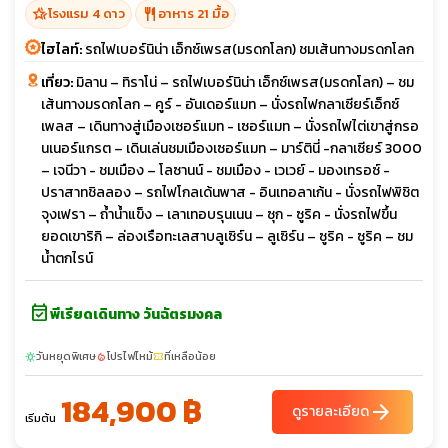
hotel_class
restaurant
โรงแรม 4 ดาว
อาหาร 21 มื้อ
ไฮไลท์:
รถไฟเบอร์นิน่า เอ็กซ์เพรส(มรดกโลก) ชมเส้นทางมรดกโลก
เที่ยว:
มิลาน – ทิราโน่ – รถไฟเบอร์นิน่า เอ็กซ์เพรส(มรดกโลก) – ชม
เส้นทางมรดกโลก – คูร์ - อันเดอร์แมท – นั่งรถไฟกลาเซียร์เอ็กซ์
เพลส – เดินทางสู่เมืองเซอร์แมท - เซอร์แมท – นั่งรถไฟไต่เขาสู่กรอ
นเนอร์แกรต – เดินเล่นชมเมืองเซอร์แมท – มาร์ตินี่ -กลาเซียร์ 3000
– เจนีวา - ชมเมือง – โลซานน์ - ชมเมือง - เวเวย์ - มองเทรอซ์ -
ปราสาทชิลลอง – รถไฟโกลเด้นพาส - อินเทอลาเก้น - นั่งรถไฟพิชิต
จุงเฟรา – ถ้ำน้ำแข็ง – เลาเทอบรุนเนน – ซุก - ซูริค - นั่งรถไฟขึ้น
ยอดเขาริกิ – ล่องเรือทะเลสาบลูเซิร์น – ลูเซิร์น – ซูริค - ซูริค – ชม
น้ำตกไรน์
event_available
พีเรียดเดินทาง วันฉัตรมงคล
วันหยุดพิเศษ
โปรไฟไหม้
ที่เหลือน้อย
sunny
local_fire_department
confirmation_number
184,900 ฿
arrow_forward
ดูรายละเอียด
เริ่มต้น