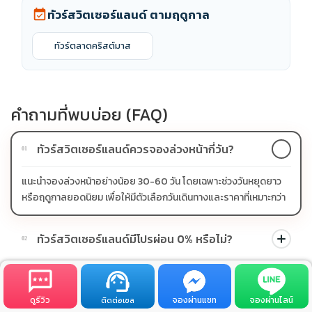
ทัวร์สวิตเซอร์แลนด์ ตามฤดูกาล
event_available
ทัวร์ตลาดคริสต์มาส
คำถามที่พบบ่อย (FAQ)
ทัวร์สวิตเซอร์แลนด์ควรจองล่วงหน้ากี่วัน?
01
แนะนำจองล่วงหน้าอย่างน้อย 30-60 วัน โดยเฉพาะช่วงวันหยุดยาว
หรือฤดูกาลยอดนิยม เพื่อให้มีตัวเลือกวันเดินทางและราคาที่เหมาะกว่า
ทัวร์สวิตเซอร์แลนด์มีโปรผ่อน 0% หรือไม่?
02
บางโปรแกรมมีโปรผ่อน 0% หรือโปรโมชั่นบัตรเครดิตตามเงื่อนไขที่
เลือกโปรแกรมทัวร์สวิตเซอร์แลนด์อย่างไรให้คุ้ม?
03
บริษัทกำหนด สามารถดูสัญลักษณ์โปรโมชั่นในรายการทัวร์แต่ละ
ดูรีวิว
จองผ่านแชท
จองผ่านไลน์
ติดต่อเซล
รายการได้