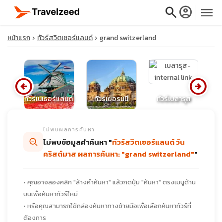
search
account_circle
menu
หน้าแรก
ทัวร์สวิตเซอร์แลนด์
grand switzerland
arrow_circle_left
arrow_circle_right
close
ร์
ทัวร์เนเธอร์แลนด์
ทัวร์เยอรมนี
ทัวร์เบลารุส
ทั
travel_explore
ไม่พบผลการค้นหา
ไม่พบข้อมูลคำค้นหา "
ทัวร์สวิตเซอร์แลนด์ วัน
calendar_month
คริสต์มาส ผลการค้นหา: "grand switzerland"
"
search
• คุณอาจลองคลิก "ล้างคำค้นหา" แล้วกดปุ่ม "ค้นหา" ตรงเมนูด้าน
บนเพื่อค้นหาทัวร์ใหม่
• หรือคุณสามารถใช้กล่องค้นหาทางซ้ายมือเพื่อเลือกค้นหาทัวร์ที่
ต้องการ