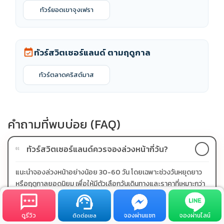
ทัวร์ยอดเขาจุงเฟรา
ทัวร์สวิตเซอร์แลนด์ ตามฤดูกาล
event_available
ทัวร์ตลาดคริสต์มาส
คำถามที่พบบ่อย (FAQ)
ทัวร์สวิตเซอร์แลนด์ควรจองล่วงหน้ากี่วัน?
01
แนะนำจองล่วงหน้าอย่างน้อย 30-60 วัน โดยเฉพาะช่วงวันหยุดยาว
หรือฤดูกาลยอดนิยม เพื่อให้มีตัวเลือกวันเดินทางและราคาที่เหมาะกว่า
ทัวร์สวิตเซอร์แลนด์มีโปรผ่อน 0% หรือไม่?
ดูรีวิว
จองผ่านแชท
จองผ่านไลน์
02
ติดต่อเซล