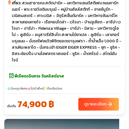
เที่ยว:
สวนสาธารณะสตัดปาร์ค – มหาวิหารเซนต์สตีเฟน ถนนคาร์ท
เนอร์ - พระราชวังเชินบรุนน์ – หมู่บ้านฮัลล์สตัทท์ – ซาลซ์บูร์ก -
เวนิสเมสเตร้ – เกาะเวนิส – จัตุรัสเซ็นต์มาร์ค – มหาวิหารซันมาร์โค
สะพานถอนหายใจ - เรือกอนโดล่า - เวโรนา - บ้านจูเลียต - อารีน่า เว
โรนา – ปาร์ม่า - Fidenza Village - ปาร์ม่า - มิลาน – มหาวิหารดูโอ
โม่ – ลูเซิร์น – อนุสาวรีย์สิงโต สะพานไม้ชาเปล - ลูเซิร์น – เลาเทอร์
บรุนเนน – นั่งรถไฟชมวิวพิชิตยอดเขาจุงเฟรา - ถ้ำน้ำแข็ง 1,000 ปี -
ลานหิมะพลาโต - นั่งกระเช้า EIGER EIGER EXPRESS – ซุก – ซูริค -
อิสระช้อปปิ้ง บานโฮฟสตราสเซอร์ - ซูริค - น้ำตกไรน์ – สไตน์อัม
ไรน์
event_available
พีเรียดเดินทาง วันคริสต์มาส
วันหยุดพิเศษ
โปรไฟไหม้
ที่เหลือน้อย
sunny
local_fire_department
confirmation_number
74,900 ฿
arrow_forward
ดูรายละเอียด
เริ่มต้น