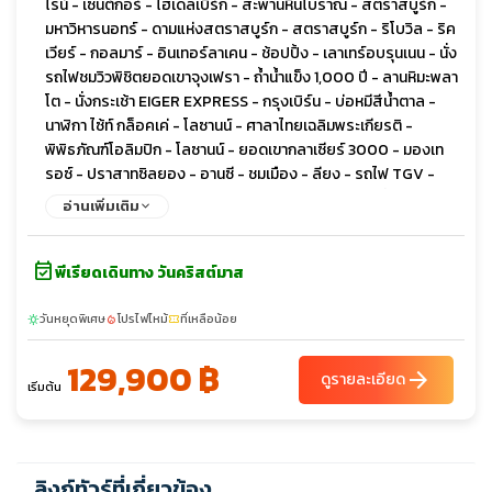
ไรน์ - เซนต์กอร์ - ไฮเดลเบิร์ก - สะพานหินโบราณ - สตราสบูร์ก -
มหาวิหารนอทร์ - ดามแห่งสตราสบูร์ก - สตราสบูร์ก - ริโบวิล - ริค
เวียร์ - กอลมาร์ - อินเทอร์ลาเคน - ช้อปปิ้ง - เลาเทร์อบรุนเนน - นั่ง
รถไฟชมวิวพิชิตยอดเขาจุงเฟรา - ถ้ำน้ำแข็ง 1,000 ปี - ลานหิมะพลา
โต - นั่งกระเช้า EIGER EXPRESS - กรุงเบิร์น - บ่อหมีสีน้ำตาล -
นาฬิกา ไซ้ท์ กล็อคเค่ - โลซานน์ - ศาลาไทยเฉลิมพระเกียรติ -
พิพิธภัณฑ์โอลิมปิก - โลซานน์ - ยอดเขากลาเซียร์ 3000 - มองเท
รอซ์ - ปราสาทซิลยอง - อานซี - ชมเมือง - ลียง - รถไฟ TGV -
ปารีส - เข้าชมพิพิธภัณฑ์ลูฟวร์ - Duty Free อิสระช้อปปิ้ง - ล่อง
อ่านเพิ่มเติม
เรือชมแม่น้ำแซนน์ - ขึ้นชมชั้น 2 ของ หอไอเฟล - เข้าชมพระรา
ชวังแวร์ซายย์ - จัตุรัสทรอคาเดโร - ประตูชัยฝรั่งเศส (Arc de
event_available
Triomphe) - ห้างแกลลารี-ลาฟาแยตต์ - อิสระช้อปปิ้ง -
พีเรียดเดินทาง วันคริสต์มาส
วันหยุดพิเศษ
โปรไฟไหม้
ที่เหลือน้อย
sunny
local_fire_department
confirmation_number
129,900 ฿
arrow_forward
ดูรายละเอียด
เริ่มต้น
ลิงก์ทัวร์ที่เกี่ยวข้อง