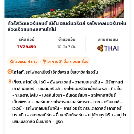
ทัวร์สวิตเซอร์แลนด์ เบิร์น เซนต์มอริตส์ รถไฟเกลเมอร์บาห์น
ล่องเรือชมทะเลสาบโคโม่
รหัสทัวร์
จำนวนวัน
สายการบิน
TVZ9459
10 วัน 7 คืน
hotel_class
restaurant
โรงแรม 4 ดาว
อาหาร 21 มื้อ + บนเครื่อง
ไฮไลท์:
รถไฟกลาเซียร์ เอ็กซ์เพรส ขึ้นเขาชิลท์ธอร์น
เที่ยว:
สไตน์ อัม ไรน์ – อัพเพนเซลล์ - วาสเซอเราเอิน – เบิร์กกาสต์
เฮาส์ เอเชอร์ - เซนต์มอริตส์ - รถไฟเบอร์นินาเอ็กซ์เพรส - ทิราโน่
-ทะเลสาบโคโม – เบลลินโซนา - อันเดอร์แมท - รถไฟกลาเซียร์
เอ็กซ์เพรส - เซอร์แมท รถไฟกรอนเนอร์แกรต – ทาซ - กรีเมนทช์ -
เวเวย์ - รถไฟเกลเมอร์บาห์น – อาเร่ จอร์จ กรินเดลวาลด์ เลาเทอร์
บรุนเนิน – ชเตเชลเบิร์ก – ขึ้นเขาชิลท์ธอร์น – หมู่บ้านมูรร์เริน - หมู่บ้า
นกิมเมลวาล์ด ขึ้นเขาริกิ – ซูริค