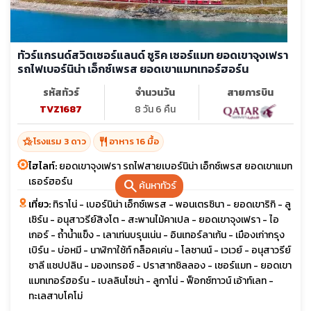
ทัวร์แกรนด์สวิตเซอร์แลนด์ ซูริค เซอร์แมท ยอดเขาจุงเฟรา
รถไฟเบอร์นิน่า เอ็กซ์เพรส ยอดเขาแมทเทอร์ฮอร์น
รหัสทัวร์
จำนวนวัน
สายการบิน
TVZ1687
8 วัน 6 คืน
hotel_class
restaurant
โรงแรม 3 ดาว
อาหาร 16 มื้อ
ไฮไลท์:
ยอดเขาจุงเฟรา รถไฟสายเบอร์นิน่า เอ็กซ์เพรส ยอดเขาแมท
เธอร์ฮอร์น
search
ค้นหาทัวร์
เที่ยว:
ทิราโน่ - เบอร์นิน่า เอ็กซ์เพรส - พอนเตรซินา - ยอดเขาริกิ - ลู
เซิร์น - อนุสาวรีย์สิงโต - สะพานไม้คาเปล - ยอดเขาจุงเฟรา - ไอ
เกอร์ - ถ้ำน้ำแข็ง - เลาเท่นบรุนเน่น - อินเทอร์ลาเก้น - เมืองเก่ากรุง
เบิร์น - บ่อหมี - นาฬิกาใช้ท์ กล็อคเค่น - โลซานน์ - เวเวย์ - อนุสาวรีย์
ชาลี แชปปลิน - มองเทรอซ์ - ปราสาทชิลลอง - เซอร์แมท - ยอดเขา
แมทเทอร์ฮอร์น - เบลลินโซน่า - ลูกาโน่ - ฟ็อกซ์ทาวน์ เอ้าท์เลท -
ทะเลสาบโคโม่