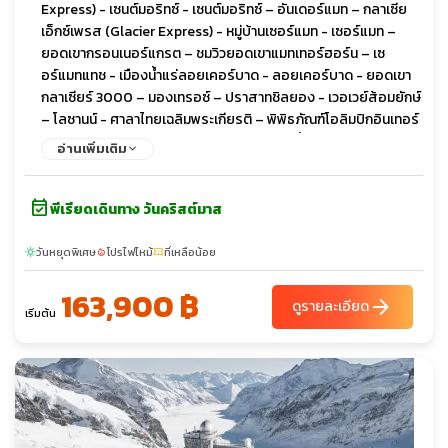
Express) - เซนต์มอริทซ์ - เซนต์มอริทซ์ – อันเดอร์แมท – กลาเซีย
รสชาติจัดจ้าน
เอ็กซ์เพรส (Glacier Express) - หมู่บ้านเซอร์แมท - เซอร์แมท –
ยอดเขากรอนเนอร์แกรต – ชมวิวยอดเขาแมทเทอร์ฮอร์น – เซ
อร์แมทแทช - เมืองน้ำแร่ลอยเคอร์บาด - ลอยเคอร์บาด - ยอดเขา
กลาเซียร์ 3000 – มองเทรอซ์ – ปราสาทชิลยอง - เวอเวย์ส้อมยักษ์
– โลซานน์ - ศาลาไทยเฉลิมพระเกียรติ – พิพิธภัณฑ์โอลิมปิกอินเทอร์
ลาเคน - อินเทอร์ลาเค่น - เลาเทอร์บรุนเนน – นั่งรถไฟชมวิวพิชิต
อ่านเพิ่มเติม
ยอดเขาจุงเฟรา - ถ้ำน้ำแข็ง1,000 ปี ลานหิมะพลาโต -นั่งกระเช้า
THE V-CABLEWAY – ทะเลสาบเบลาซี - อินเทอร์ลาเคน - อินเทอร์
event_available
ลาเค่น - ยอดเขาชิลธอร์น - ลูเซิร์น - อนุสาวรีย์สิงโต - สะพานไม้ชา
พีเรียดเดินทาง วันคริสต์มาส
เปล - ซุก - ซูริค - ช้อปปิ้ง - ซูริค - น้ำตกไรน์ - เดินทางกลับ
วันหยุดพิเศษ
โปรไฟไหม้
ที่เหลือน้อย
sunny
local_fire_department
confirmation_number
163,900 ฿
arrow_forward
ดูรายละเอียด
เริ่มต้น