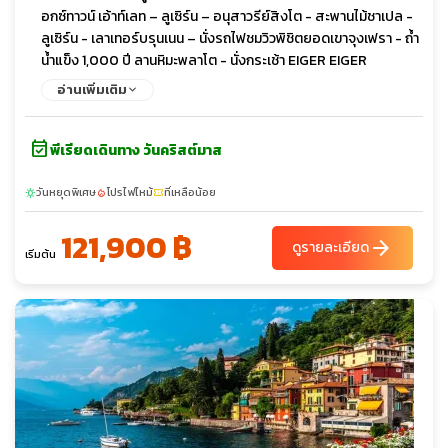
อกซ์ทาวน์ เอ้าท์เลท – ลูเซิร์น – อนุสาวรีย์สิงโต - สะพานไม้ชาเปล -
เลือก เนื้อ เป็ด ปลา และไก่ + ไวน์แดงฝรั่งเศส
ลูเซิร์น - เลาเทอร์บรุนเนน – นั่งรถไฟชมวิวพิชิตยอดเขาจุงเฟรา - ถ้ำ
น้ำแข็ง 1,000 ปี ลานหิมะพลาโต - นั่งกระเช้า EIGER EIGER
EXPRESS – สตราสบูร์ก - มหาวิหารนอทร์ - ดาม แห่งสตราสบูร์ก -
อ่านเพิ่มเติม
สตราสบูร์ก – รถไฟ TGV – ปารีส – เข้าชมพิพิธภัณฑ์ลูฟวร์ - Duty
Free อิสระช้อปปิ้ง ล่องเรือชมแม่น้ำแซนน์ - ขึ้นชมชั้น 2 ของ “หอไอ
event_available
เฟล” - ปารีส – เข้าชมพระราชวังแวร์ซายย์ – จัตุรัสทรอคาเดโร -
พีเรียดเดินทาง วันคริสต์มาส
ประตูชัยฝรั่งเศส (Arc de Triomphe) - ห้างแกลลารี-ลาฟาแยตต์
อิสระช้อปปิ้ง - ปารีส – เดินทางกลับ
วันหยุดพิเศษ
โปรไฟไหม้
ที่เหลือน้อย
sunny
local_fire_department
confirmation_number
121,900 ฿
arrow_forward
ดูรายละเอียด
เริ่มต้น