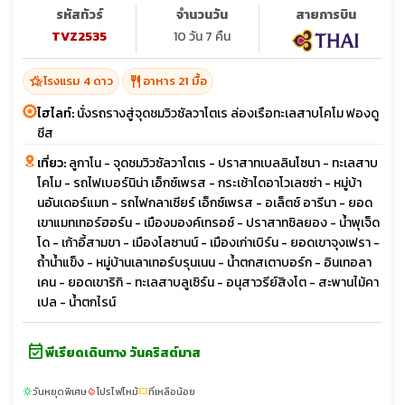
ซ่า
รหัสทัวร์
จำนวนวัน
สายการบิน
TVZ2535
10 วัน 7 คืน
hotel_class
restaurant
โรงแรม 4 ดาว
อาหาร 21 มื้อ
ไฮไลท์:
นั่งรถรางสู่จุดชมวิวซัลวาโตเร ล่องเรือทะเลสาบโคโม ฟองดู
ชีส
เที่ยว:
ลูกาโน - จุดชมวิวซัลวาโตเร - ปราสาทเบลลินโซนา - ทะเลสาบ
โคโม - รถไฟเบอร์นิน่า เอ็กซ์เพรส - กระเช้าไดอาโวเลซซ่า - หมู่บ้า
นอันเดอร์แมท - รถไฟกลาเซียร์ เอ็กซ์เพรส - อเล็ตช์ อารีนา - ยอด
เขาแมทเทอร์ฮอร์น - เมืองมองค์เทรอซ์ - ปราสาทชิลยอง - น้ำพุเจ็ด
โด - เก้าอี้สามขา - เมืองโลซานน์ - เมืองเก่าเบิร์น - ยอดเขาจุงเฟรา -
ถ้ำน้ำแข็ง - หมู่บ้านเลาเทอร์บรุนเนน - น้ำตกสเตาบอร์ก - อินเทอลา
เคน - ยอดเขาริกิ - ทะเลสาบลูเซิร์น - อนุสาวรีย์สิงโต - สะพานไม้คา
เปล - น้ำตกไรน์
event_available
พีเรียดเดินทาง วันคริสต์มาส
วันหยุดพิเศษ
โปรไฟไหม้
ที่เหลือน้อย
sunny
local_fire_department
confirmation_number