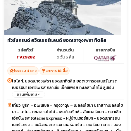
ทัวร์แกรนด์ สวิตเซอร์แลนด์ ยอดเขาจุงเฟรา ทิตลิส
รหัสทัวร์
จำนวนวัน
สายการบิน
TVZ9282
9 วัน 6 คืน
hotel_class
restaurant
โรงแรม 4 ดาว
อาหาร 18 มื้อ
ไฮไลท์:
ยอดเขาจุงเฟรา ยอดเขาทิตลิส ยอดเขากรอนเนอร์แกรต
เบอร์นิน่า เอกซ์เพรส กลาเซีย เอ็กซ์เพรส ทะเลสาบโคโม่ ลูเซิร์น
เวอเวย์ โลซานน์ เจนีวา ปราสาทเบลลินโซน่า
อ่านเพิ่มเติม
เที่ยว:
ซูริค – อเพนเซล – กรุงวาดุซ – เบลลินโซน่า ปราสาทเบลลินโซ
น่า – โคโม่ - ทะเลสาบโคโม่ - เซนต์มอริทซ์ - อันเดอร์แมท – กลาเซีย
เอ็กซ์เพรส (Glacier Express) - หมู่บ้านเซอร์แมท - ยอดเขากรอน
เนอร์แกรต – ชมวิวยอดเขาแมทเทอร์ฮอร์น – เซอร์แมท แทช - มอง