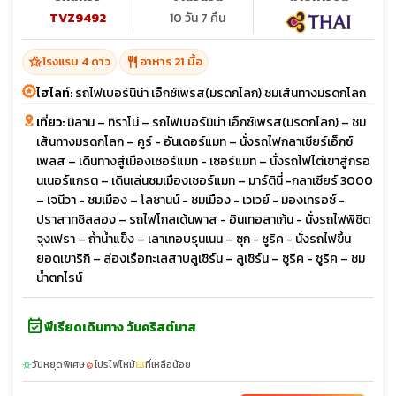
TVZ9492
10 วัน 7 คืน
hotel_class
restaurant
โรงแรม 4 ดาว
อาหาร 21 มื้อ
ไฮไลท์:
รถไฟเบอร์นิน่า เอ็กซ์เพรส(มรดกโลก) ชมเส้นทางมรดกโลก
เที่ยว:
มิลาน – ทิราโน่ – รถไฟเบอร์นิน่า เอ็กซ์เพรส(มรดกโลก) – ชม
เส้นทางมรดกโลก – คูร์ - อันเดอร์แมท – นั่งรถไฟกลาเซียร์เอ็กซ์
เพลส – เดินทางสู่เมืองเซอร์แมท - เซอร์แมท – นั่งรถไฟไต่เขาสู่กรอ
นเนอร์แกรต – เดินเล่นชมเมืองเซอร์แมท – มาร์ตินี่ -กลาเซียร์ 3000
– เจนีวา - ชมเมือง – โลซานน์ - ชมเมือง - เวเวย์ - มองเทรอซ์ -
ปราสาทชิลลอง – รถไฟโกลเด้นพาส - อินเทอลาเก้น - นั่งรถไฟพิชิต
จุงเฟรา – ถ้ำน้ำแข็ง – เลาเทอบรุนเนน – ซุก - ซูริค - นั่งรถไฟขึ้น
ยอดเขาริกิ – ล่องเรือทะเลสาบลูเซิร์น – ลูเซิร์น – ซูริค - ซูริค – ชม
น้ำตกไรน์
event_available
พีเรียดเดินทาง วันคริสต์มาส
วันหยุดพิเศษ
โปรไฟไหม้
ที่เหลือน้อย
sunny
local_fire_department
confirmation_number