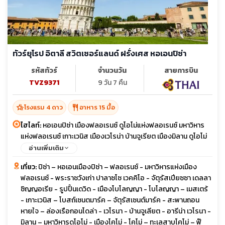
ทัวร์ยุโรป อิตาลี สวิตเซอร์แลนด์ ฝรั่งเศส หอเอนปิซ่า
รหัสทัวร์
จำนวนวัน
สายการบิน
TVZ9371
9 วัน 7 คืน
hotel_class
restaurant
โรงแรม 4 ดาว
อาหาร 15 มื้อ
ไฮไลท์:
หอเอนปิซ่า เมืองฟลอเรนซ์ ดูโอโม่แห่งฟลอเรนซ์ มหาวิหาร
แห่งฟลอเรนซ์ เกาะเวนิส เมืองเวโรน่า บ้านจูเรียต เมืองมิลาน ดูโอโม่
ดิ มิลาโน มหาวิหารแห่งเมืองมิลาน ช้อปปิ้งสินค้าแบรนด์เนม FOX
อ่านเพิ่มเติม
Town OUTLET ทะเลสาบโคโม (Lake Como) เมืองลูเซิร์น ทะเลสาบ
เที่ยว:
ปิซ่า – หอเอนเมืองปิซ่า – ฟลอเรนซ์ - มหาวิหารแห่งเมือง
ลูเซิร์น ยอดเขาจุงเฟรา (Jungfrau) นั่ง กระเช้า Eiger Express มหาวิ
ฟลอเรนซ์ - พระราชวังเก่า ปาลาซโซ เวคคิโอ - จัตุรัสเปียซซา เดลลา
หารสตราสบูร์ก เมืองสตราสบูร์ก กรุงปารีสด้วยรถไฟความเร็วสูง
ซิญญอเรีย - รูปปั้นเดวิด - เมืองโบโลญญา - โบโลญญา – เมสเตร้
TGV พิพิธภัณฑ์ลูฟร์ ภาพโมนาลิซ่า ล่องเรือแม่น้ำแซนน์ หอไอเฟล
- เกาะเวนิส – โบสถ์เซนตมาร์ค – จัตุรัสเซนต์มาร์ค - สะพานถอน
พระราชวังแวร์ซายย์ ประตูชัย ช้อปปิ้งสินค้าแบรนด์เนมไฮเอนด์ยัง
หายใจ – ล่องเรือกอนโดล่า - เวโรนา - บ้านจูเลียต - อารีน่า เวโรนา -
ห้างแกเลอรี่ลาฟาแยต อาหารพิเศษ พิซซ่าสไตล์อิตาเลียนและสปา
มิลาน – มหาวิหารดูโอโม่ - เมืองโคโม่ - โคโม่ – ทะเลสาบโคโม่ – ฟ๊
เก็ตตี้หมึกดำ อาหารไทยรสชาติถึงใจ หอยเอสคาร์โก้ + สเต็กให้ท่านได้