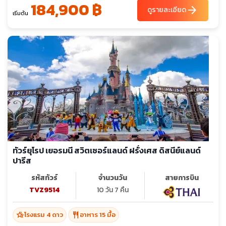
184,900 ฿
arrow_forward
ดูรายละเอียด
เริ่มต้น
ทัวร์ยุโรป เยอรมนี สวิตเซอร์แลนด์ ฝรั่งเศส ดิสนีย์แลนด์
ปารีส
รหัสทัวร์
จำนวนวัน
สายการบิน
TVZ9514
10 วัน 7 คืน
hotel_class
restaurant
โรงแรม 4 ดาว
อาหาร 15 มื้อ