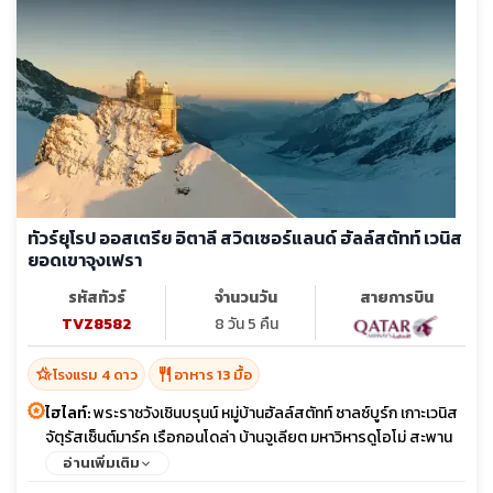
ทัวร์ยุโรป ออสเตรีย อิตาลี สวิตเซอร์แลนด์ ฮัลล์สตัทท์ เวนิส
ยอดเขาจุงเฟรา
รหัสทัวร์
จำนวนวัน
สายการบิน
TVZ8582
8 วัน 5 คืน
hotel_class
restaurant
โรงแรม 4 ดาว
อาหาร 13 มื้อ
ไฮไลท์:
พระราชวังเชินบรุนน์ หมู่บ้านฮัลล์สตัทท์ ซาลซ์บูร์ก เกาะเวนิส
จัตุรัสเซ็นต์มาร์ค เรือกอนโดล่า บ้านจูเลียต มหาวิหารดูโอโม่ สะพาน
ไม้ชาเปล ยอดเขาจุงเฟรา นั่งกระเช้า EIGER EXPRESS น้ำตกไรน์ ส
อ่านเพิ่มเติม
ไตน์อัมไรน์