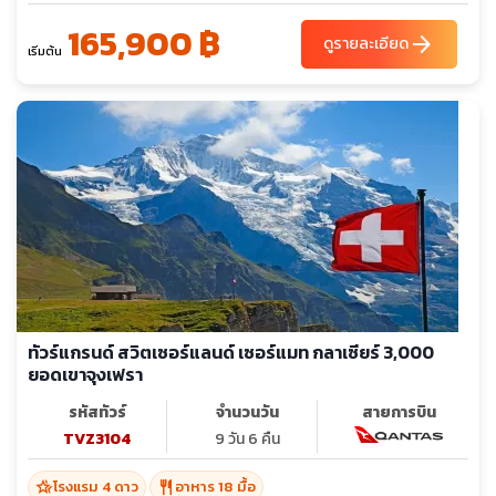
165,900 ฿
arrow_forward
ดูรายละเอียด
เริ่มต้น
ทัวร์แกรนด์ สวิตเซอร์แลนด์ เซอร์แมท กลาเซียร์ 3,000
ยอดเขาจุงเฟรา
รหัสทัวร์
จำนวนวัน
สายการบิน
TVZ3104
9 วัน 6 คืน
hotel_class
restaurant
โรงแรม 4 ดาว
อาหาร 18 มื้อ