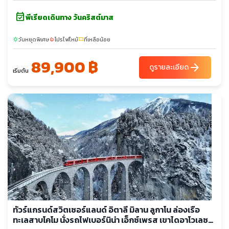
event_available
พีเรียดเดินทาง วันคริสต์มาส
วันหยุดพิเศษ
โปรไฟไหม้
ที่เหลือน้อย
sunny
local_fire_department
confirmation_number
89,900 ฿
arrow_forward
ดูรายละเอียด
เริ่มต้น
ทัวร์แกรนด์สวิตเซอร์แลนด์ อิตาลี มิลาน ลูกาโน ล่องเรือ
ทะเลสาบโคโม นั่งรถไฟเบอร์นิน่า เอ็กซ์เพรส เขาไดอาโวเลซ