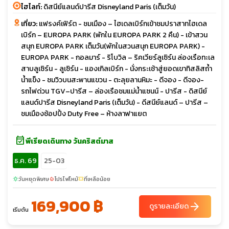
ไฮไลท์:
ดิสนีย์แลนด์ปารีส Disneyland Paris (เต็มวัน)
เที่ยว:
แฟรงค์เฟิร์ต - ชมเมือง – ไฮเดลเบิร์กเข้าชมปราสาทไฮเดล
เบิร์ก – EUROPA PARK (พักใน EUROPA PARK 2 คืน) - เข้าสวน
สนุก EUROPA PARK เต็มวัน(พักในสวนสนุก EUROPA PARK) -
EUROPA PARK - กอลมาร์ - ริโบวิล – ริคเวียร์ลูเซิร์น ล่องเรือทะเล
สาบลูเซิร์น - ลูเซิร์น - แองเกิลเบิร์ก - นั่งกระเช้าสู่ยอดเขาทิสลิสถ้ำ
น้ำแข็ง - ชมวิวบนสะพานแขวน - ตะลุยลานหิมะ - ดีจอง - ดีจอง-
รถไฟด่วน TGV–ปารีส – ล่องเรือชมแม่น้ำแซนน์ - ปารีส - ดิสนีย์
แลนด์ปารีส Disneyland Paris (เต็มวัน) - ดีสนีย์แลนด์ – ปารีส –
ชมเมืองช้อปปิ้ง Duty Free – ห้างลาฟาแยต
event_available
พีเรียดเดินทาง วันคริสต์มาส
ธ.ค. 69
25-03
วันหยุดพิเศษ
โปรไฟไหม้
ที่เหลือน้อย
sunny
local_fire_department
confirmation_number
169,900 ฿
arrow_forward
ดูรายละเอียด
เริ่มต้น