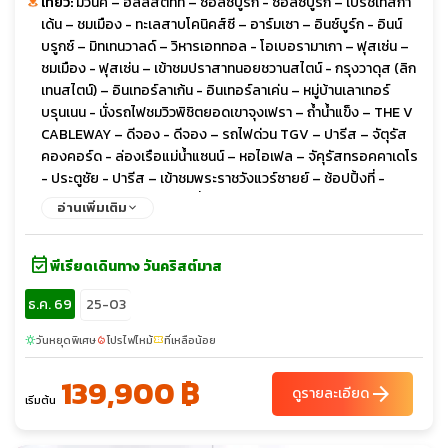
เที่ยว:
มิวนิค – ฮัลล์สตัทท์ – ซอล์ซบูร์ก - ซอล์ซบูร์ก – เบิร์ชเทสกา
เด้น – ชมเมือง - ทะเลสาบโคนิคส์ซี – อาร์มเซา – อินซ์บูร์ก - อินน์
บรูกซ์ – มิทเทนวาลด์ – วิหารเอททอล - โอเบอรามาเกา – ฟุสเซ่น –
ชมเมือง - ฟุสเซ่น – เข้าชมปราสาทนอยชวานสไตน์ - กรุงวาดุส (ลิก
เทนสไตน์) – อินเทอร์ลาเก้น - อินเทอร์ลาเค่น – หมู่บ้านเลาเทอร์
บรุนเนน - นั่งรถไฟชมวิวพิชิตยอดเขาจุงเฟรา – ถ้ำน้ำแข็ง – THE V
CABLEWAY – ดีจอง - ดีจอง – รถไฟด่วน TGV – ปารีส – จัตุรัส
คองคอร์ด - ล่องเรือแม่น้ำแซนน์ – หอไอเฟล – จัคุรัสทรอคคาเดโร
- ประตูชัย - ปารีส – เข้าชมพระราชวังแวร์ซายย์ – ช้อปปิ้งที่ -
BENLUX DUTY FREE และที่ห้างลาฟาแยต - ปารีส – เดินทางกลับ
อ่านเพิ่มเติม
event_available
พีเรียดเดินทาง วันคริสต์มาส
ธ.ค. 69
25-03
วันหยุดพิเศษ
โปรไฟไหม้
ที่เหลือน้อย
sunny
local_fire_department
confirmation_number
139,900 ฿
arrow_forward
ดูรายละเอียด
เริ่มต้น