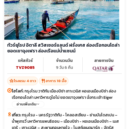
ทัวร์ยุโรป อิตาลี สวิสเซอร์แลนด์ ฝรั่งเศส ล่องเรือกอนโดล่า
ยอดเขาจุงเฟรา ล่องเรือแม่น้ำแซนน์
รหัสทัวร์
จำนวนวัน
สายการบิน
TVZ9085
9 วัน 6 คืน
hotel_class
restaurant
โรงแรม 4 ดาว
อาหาร 18 มื้อ
ไฮไลท์:
กรุงโรม วาติกัน เมืองปิซ่า เกาะเวนิส หอเอนเมืองปิซ่า ล่อง
เรือกอนโดล่า มหาวิหารดูโอโม่ ยอดเขาจุงเฟรา นั่งกระเช้า Eiger
Express รถไฟด่วน TGV พระราชวังแวร์ซายย์ พิพิธภัณฑ์ลูฟวร์
อ่านเพิ่มเติม
ล่องเรือแม่น้ำแซนน์
เที่ยว:
กรุงโรม - นครรัฐวาติกัน - โคลอสเซียม - ย่านบันไดสเปน –
น้ำพุเทรวี่ มหาวิหารแพนธิออน – เมืองปิซ่า - หอเอนเมืองปิซ่า – เมส
เตร้ - เกาะเวนิส – สะพานถอนหายใจ - โบสถ์เซนตมาร์ค - จัตุรัส