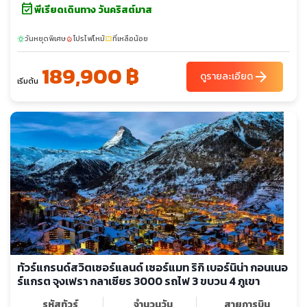
event_available
พีเรียดเดินทาง วันคริสต์มาส
วันหยุดพิเศษ
โปรไฟไหม้
ที่เหลือน้อย
sunny
local_fire_department
confirmation_number
189,900 ฿
arrow_forward
ดูรายละเอียด
เริ่มต้น
ทัวร์แกรนด์สวิตเซอร์แลนด์ เซอร์แมท ริกิ เบอร์นิน่า กอนเนอ
ร์แกรต จุงเฟรา กลาเซียร 3000 รถไฟ 3 ขบวน 4 ภูเขา
รหัสทัวร์
จำนวนวัน
สายการบิน