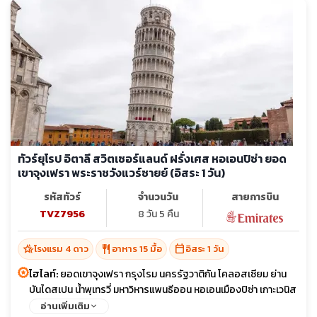
ทัวร์ยุโรป อิตาลี สวิตเซอร์แลนด์ ฝรั่งเศส หอเอนปิซ่า ยอด
เขาจุงเฟรา พระราชวังแวร์ซายย์ (อิสระ 1 วัน)
รหัสทัวร์
จำนวนวัน
สายการบิน
TVZ7956
8 วัน 5 คืน
hotel_class
restaurant
calendar_today
โรงแรม 4 ดาว
อาหาร 15 มื้อ
อิสระ 1 วัน
ไฮไลท์:
ยอดเขาจุงเฟรา กรุงโรม นครรัฐวาติกัน โคลอสเซียม ย่าน
บันไดสเปน น้ำพุเทรวี่ มหาวิหารแพนธีออน หอเอนเมืองปิซ่า เกาะเวนิส
เมืองมิลาน หมู่บ้านเลาเทอร์บรุนเนน ถ้ำน้ำแข็ง 1000 ปี กระเช้า Eiger
อ่านเพิ่มเติม