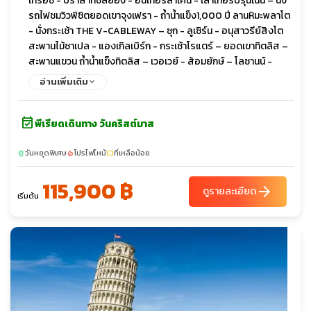
เทรอซ์ - ปราสาทชิลยอง - อินเทอร์ลาเคน - เลาเทอร์บรุนเนน – นั่ง
รถไฟชมวิวพิชิตยอดเขาจุงเฟรา - ถ้ำน้ำแข็ง1,000 ปี ลานหิมะพลาโต
- นั่งกระเช้า THE V-CABLEWAY – ซุก - ลูเซิร์น - อนุสาวรีย์สิงโต
สะพานไม้ชาเปล - แองเกิลเบิร์ก - กระเช้าโรแตร์ – ยอดเขาทิตลิส –
สะพานแขวน ถ้ำน้ำแข็งทิตลิส – เวอเวย์ - ส้อมยักษ์ – โลซานน์ -
ศาลาไทยเฉลิมพระเกียรติ พิพิธภัณฑ์โอลิมปิก - เจนีวา - อนุสาวรีย์
อ่านเพิ่มเติม
เก้าอี้ 3 ขา - สหประชาชาติ – น้ำพุเจ็ทโด นาฬิกาดอกไม้ - ช้อปปิ้ง
event_available
พีเรียดเดินทาง วันคริสต์มาส
วันหยุดพิเศษ
โปรไฟไหม้
ที่เหลือน้อย
sunny
local_fire_department
confirmation_number
115,900 ฿
arrow_forward
ดูรายละเอียด
เริ่มต้น