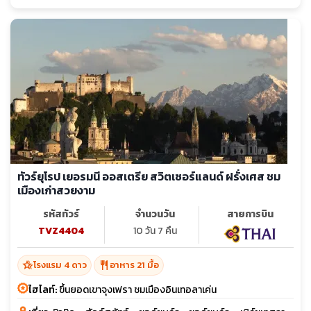
ทัวร์ยุโรป เยอรมนี ออสเตรีย สวิตเซอร์แลนด์ ฝรั่งเศส ชม
เมืองเก่าสวยงาม
รหัสทัวร์
จำนวนวัน
สายการบิน
TVZ4404
10 วัน 7 คืน
hotel_class
restaurant
โรงแรม 4 ดาว
อาหาร 21 มื้อ
ไฮไลท์:
ขึ้นยอดเขาจุงเฟรา ชมเมืองอินเทอลาเค่น