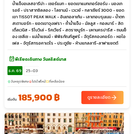
น้ำแข็งอเลสอารีน่า - เซอร์แมท - ยอดเขาแมทเทอร์ฮอร์น - มองเท
รอซ์ - ปราสาทชิลลอง - โลซานน์ - เวเวย์ - กลาเซียร์ 3000 - ยอด
เขา TISSOT PEAK WALK - อินเทอลาเก้น - เลาเทอบรุนเนน - น้ำตก
สเตาบอร์ก - ยอดเขาจุงเฟรา - ถ้ำน้ำแข็ง - มัลลูส - กอลมาร์ - ลิต
เติ้ลเวนิส - ริโบวิเล่ - ริคเวียร์ - สตราซบูร์ก - มหานครปารีส - ถนนช็
อง เซลีเซ - แม่น้ำแซนน์ - พิพิธภัณฑ์ลูฟร์ - จัตุรัสคองคอร์ด - หอไอ
เฟล - จัตุรัสทรอคาเดโร - ประตูชัย - ห้างแกลลารี-ลาฟาแยตต์
event_available
พีเรียดเดินทาง วันคริสต์มาส
ธ.ค. 69
25-03
วันหยุดพิเศษ
โปรไฟไหม้
ที่เหลือน้อย
sunny
local_fire_department
confirmation_number
185,900 ฿
arrow_forward
ดูรายละเอียด
เริ่มต้น