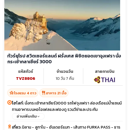
ทัวร์ยุโรป สวิตเซอร์แลนด์ ฝรั่งเศส พิชิตยอดเขาจุงเฟรา นั่ง
กระเช้ากลาเซียร์ 3000
รหัสทัวร์
จำนวนวัน
สายการบิน
TVZ8806
10 วัน 7 คืน
hotel_class
restaurant
โรงแรม 4 ดาว
อาหาร 21 มื้อ
ไฮไลท์:
นั่งกระเช้ากลาเซียร์3000 รถไฟจุงเฟรา ล่องเรือแม่น้ำแซนน์
ทานอาหารบนหอไอเฟลและฟองดู รวมวีซ่าและประกัน
อ่านเพิ่มเติม
เที่ยว:
มิลาน - ลูกาโน - อันเดอร์แมท - เส้นทาง FURKA PASS - ธาร