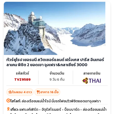
ทัวร์ยุโรป เยอรมนี สวิตเซอร์แลนด์ ฝรั่งเศส ปารีส อินเทอร์
ลาเคน พิชิต 2 ยอดเขา จุงเฟรา&กลาเซียร์ 3000
รหัสทัวร์
จำนวนวัน
สายการบิน
TVZ9589
9 วัน 6 คืน
hotel_class
restaurant
โรงแรม 4 ดาว
อาหาร 16 มื้อ
ไฮไลท์:
ล่องเรือชมแม่น้ำไรน์ นั่งรถไฟชมวิวพิชิตยอดเขาจุงเฟรา
เที่ยว:
แฟรงค์เฟิร์ต - จัตุรัสโรเมอร์ - บ็อบบาร์ด - ล่องเรือชมแม่น้ำ