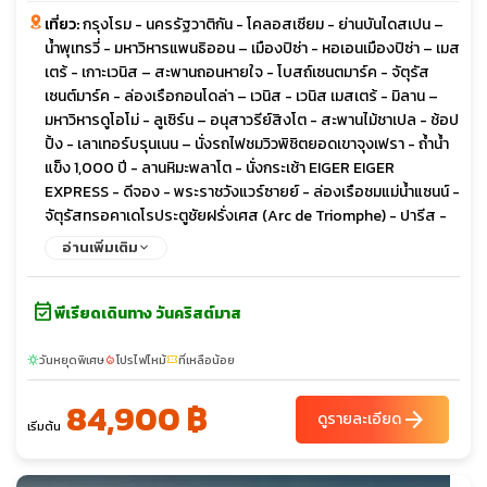
Express พระราชวังแวร์ซายย์ ล่องเรือแม่น้ำแซนน์
เที่ยว:
กรุงโรม - นครรัฐวาติกัน - โคลอสเซียม - ย่านบันไดสเปน –
น้ำพุเทรวี่ - มหาวิหารแพนธิออน – เมืองปิซ่า - หอเอนเมืองปิซ่า – เมส
เตร้ - เกาะเวนิส – สะพานถอนหายใจ - โบสถ์เซนตมาร์ค - จัตุรัส
เซนต์มาร์ค - ล่องเรือกอนโดล่า – เวนิส - เวนิส เมสเตร้ - มิลาน –
มหาวิหารดูโอโม่ - ลูเซิร์น – อนุสาวรีย์สิงโต - สะพานไม้ชาเปล - ช้อป
ปิ้ง - เลาเทอร์บรุนเนน – นั่งรถไฟชมวิวพิชิตยอดเขาจุงเฟรา - ถ้ำน้ำ
แข็ง 1,000 ปี - ลานหิมะพลาโต - นั่งกระเช้า EIGER EIGER
EXPRESS - ดีจอง - พระราชวังแวร์ซายย์ - ล่องเรือชมแม่น้ำแซนน์ -
จัตุรัสทรอคาเดโรประตูชัยฝรั่งเศส (Arc de Triomphe) - ปารีส -
Duty Free - ห้างแกลลารี-ลาฟาแยตต์
อ่านเพิ่มเติม
event_available
พีเรียดเดินทาง วันคริสต์มาส
วันหยุดพิเศษ
โปรไฟไหม้
ที่เหลือน้อย
sunny
local_fire_department
confirmation_number
84,900 ฿
arrow_forward
ดูรายละเอียด
เริ่มต้น