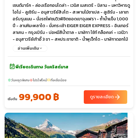
เซนต์มาร์ค - ล่องเรือกอนโดล่า - เวนิส เมสเตร้ - มิลาน – มหาวิหารดู
โอโม่ - ลูเซิร์น – อนุสาวรีย์สิงโต - สะพานไม้ชาเปล - ลูเซิร์น - เลาเท
อร์บรุนเนน – นั่งรถไฟชมวิวพิชิตยอดเขาจุงเฟรา - ถ้ำน้ำแข็ง 1,000
ปี - ลานหิมะพลาโต - นั่งกระเช้า EIGER EIGER EXPRESS - อินเทอร์
ลาเคน – กรุงเบิร์น - บ่อหมีสีน้ำตาล - นาฬิกา ไซ้ท์ กล็อคเค่ – เจนีวา
- อนุสาวรีย์เก้าอี้ 3 ขา – สหประชาชาติ - น้ำพุเจ็ทโด - นาฬิกาดอกไม้
- ดีจอง - รถไฟด่วน TGV - เข้าชมพระราชวังแวร์ซายย์ – เข้าชม
อ่านเพิ่มเติม
ภายในพิพิธภัณฑ์ลูฟวร์ - Duty Free - ขึ้นสู่หอไอเฟล ชั้นที่ 2 - ปารีส
– ประตูชัยฝรั่งเศส - จัตุรัสทรอคาเดโร – ล่องเรือชมแม่น้ำแซนน์
event_available
ห้างแกลลารี-ลาฟาแยตต์
พีเรียดเดินทาง วันคริสต์มาส
วันหยุดพิเศษ
โปรไฟไหม้
ที่เหลือน้อย
sunny
local_fire_department
confirmation_number
99,900 ฿
arrow_forward
ดูรายละเอียด
เริ่มต้น