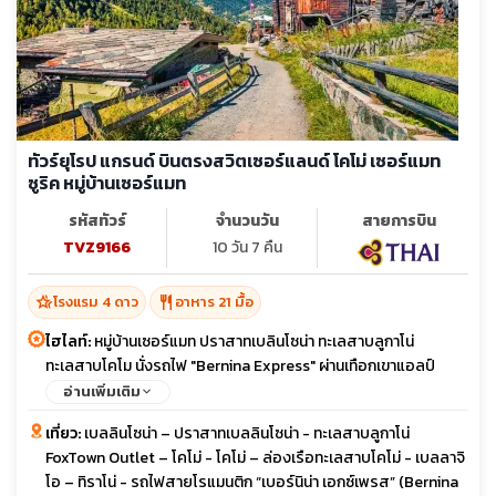
ทัวร์ยุโรป แกรนด์ บินตรงสวิตเซอร์แลนด์ โคโม่ เซอร์แมท
ซูริค หมู่บ้านเซอร์แมท
รหัสทัวร์
จำนวนวัน
สายการบิน
TVZ9166
10 วัน 7 คืน
hotel_class
restaurant
โรงแรม 4 ดาว
อาหาร 21 มื้อ
ไฮไลท์:
หมู่บ้านเซอร์แมท ปราสาทเบลินโซน่า ทะเลสาบลูกาโน่
ทะเลสาบโคโม นั่งรถไฟ "Bernina Express" ผ่านเทือกเขาแอลป์
Glacier Express เมืองเซนต์มอริส อันเดอร์แมท เมืองเซอร์แมท"
อ่านเพิ่มเติม
ลอยเคอร์บาด" นั่งกระเช้าขึ้น Glacier 3000 กระเช้า Eiger Express
เที่ยว:
เบลลินโซน่า – ปราสาทเบลลินโซน่า - ทะเลสาบลูกาโน่
ยอดเขาชิลธอร์น เมืองลูเซิร์น เมืองซุก FOX Town Outlet ย่านบาน
FoxTown Outlet – โคโม่ - โคโม่ – ล่องเรือทะเลสาบโคโม่ - เบลลาจิ
โฮฟชตราสเซอ เมืองซูริก อาหารมื้อพิเศษ พิซซ่าสไตล์อิตาเลียน สปา
โอ – ทิราโน่ - รถไฟสายโรแมนติก “เบอร์นิน่า เอกซ์เพรส” (Bernina
เก็ตตี้หมึกดำ เมนูคอมโบฟองดู (ชีส + น้ำมัน + ช็อกโกแลต) อาหารไทย