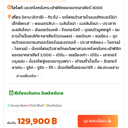
ไฮไลท์:
มรดกโลกนั่งกระเช้าพิชิตยอดเขากลาเซียร์ 3000
เที่ยว:
มิลาน (อิตาลี) – ทิราโน่ – รถไฟชมวิวสายโรแมนติกเบอร์นิน่า
เอ็กซ์เพรส” – พอนเทรสินา – เบลินโซน่า - เบลลินโซนา – ปราสาท
เบลลินโซนา – อันเดอร์แมตซ์ - รีดเดอรัลป์ – จุดชมวิวมูสฟลูห์ – ชม
ธารน้ำแข็งอเลิท์ซ กลาเซียร์(Unseen) - เซอร์แมท – ชมเมือง – จุด
ชมวิวยอดเขาแมทเธอร์ฮอร์นมองเทรอซ์ – ปราสาทชิลอง – โลซานน์
- โลซานน์ – นั่งรถไฟชมวิวสายโกลเด้นพาส(มรดกโลกนั่งกระเช้าพิชิต
ยอดเขากลาเซียร์ 3,000 – เบิร์น – ชมเมืองเก่า - เบิร์น – เลาเทอร์
บรุนเน่น – นั่งรถไฟสู่ยอดเขาจุงเฟรา – เข้าชมถ้ำน้ำแข็ง – อินเทอร์
ลาเค่น – ซูริค - ซูริค – ริกิ – นั่งรถไฟขึ้นยอดเขาริกิ – ล่องทะเลสาบ
ลูเซิร์นชมเมืองลูเซิร์น – ซูริค - น้ำตกไรน์ – ซูริค – ชมเมือง – โบสถ์
อ่านเพิ่มเติม
เซนต์ปีเตอร์ ช้อปปิ้ง – เดินทางกลับ
event_available
พีเรียดเดินทาง วันคริสต์มาส
วันหยุดพิเศษ
โปรไฟไหม้
ที่เหลือน้อย
sunny
local_fire_department
confirmation_number
129,900 ฿
arrow_forward
ดูรายละเอียด
เริ่มต้น