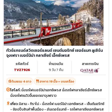
ทัวร์แกรนด์สวิตเซอร์แลนด์ เซนต์มอริทซ์ เซอร์แมท ลูเซิร์น
จุงเฟรา เบอร์นิน่า กลาเซียร์ เอ็กซ์เพรส
รหัสทัวร์
จำนวนวัน
สายการบิน
TVZ7926
9 วัน 7 คืน
hotel_class
restaurant
โรงแรม 4 ดาว
อาหาร 19 มื้อ + บนเครื่อง
ไฮไลท์:
นั่งรถไฟเบอร์นิน่าเอกซ์เพรส นั่งรถไฟกลาเซียร์เอ็กซ์เพรส
นั่งรถไฟชมวิวขึ้นยอดเขาจุงฟราว
เที่ยว:
มิลาน - ทิราโน่ - นั่งรถไฟ เบอร์นิน่า เอกซ์เพรส - เซ็นต์มอริทซ์
- ช้อปปิ้งสินค้าพื้นเมือง - อันเดอร์แมทซ์ - รถไฟกลาเซียเอกซ์เพรส