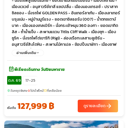
- นั่งรถไฟสู่เซอร์แมทซ์ - ยอดเขาแมทเธอร์ฮอร์น - เมืองโลซานน์ -
เมืองเวเวย์ - อนุสาวรีย์ชาลี แชปปลิ้น - เมืองมองเทรอซ์ - ปราสาท
ซิลยอง - นั่งรถไฟ GOLDEN PASS - อินเทอร์ลาเก้น - เมืองเลาเทอร์
บรุนเน่น - หมู่บ้านมูร์แรง - ยอดเขาชิลธอร์น (007) - น้ำตกชเตาบ์
บาค - เมืองแองเกลเบิร์ก - นั่งกระเช้าหมุน 360 องศา - ยอดเขาทิต
ลิส - ถ้ำน้ำแข็ง - สะพานแขวน Titlis Cliff Walk - เมืองซุก - เมือง
ซูริค - นั่งรถไฟไต่เขาริกิ (Rigi) - ล่องเรือทะเลสาบลูเซิร์น -
อนุสาวรีย์สิงโตหิน - สะพานไม้คาเปล - ช้อปปิ้งนาฬิกา - เมืองซาฟ
เฮาส์เซ่น - น้ำตกไรน์
อ่านเพิ่มเติม
event_available
พีเรียดเดินทาง วันปิยมหาราช
ต.ค. 69
17-25
วันหยุดพิเศษ
โปรไฟไหม้
ที่เหลือน้อย
sunny
local_fire_department
confirmation_number
127,999 ฿
arrow_forward
ดูรายละเอียด
เริ่มต้น