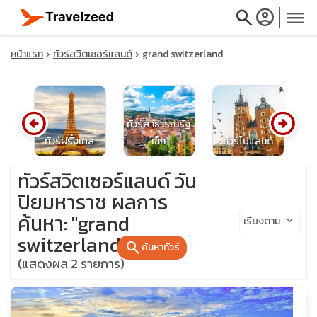
search
account_circle
menu
หน้าแรก
ทัวร์สวิตเซอร์แลนด์
grand switzerland
arrow_circle_left
arrow_circle_right
close
ทัวร์สาธารณรัฐ
ทัวร์ฝรั่งเศส
เช็ก
ทัวร์โปแลนด์
ท
travel_explore
ทัวร์สวิตเซอร์แลนด์ วัน
ปิยมหาราช ผลการ
calendar_month
ค้นหา: "grand
เรียงตาม
keyboard_arrow_down
switzerland"
search
search
ค้นหาทัวร์
(แสดงผล 2 รายการ)