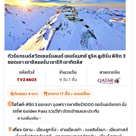
ทัวร์แกรนด์สวิตเซอร์เเลนด์ เซอร์แมทซ์ ซูริค ลูเซิร์น พิชิต 3
ยอดเขา เขาชิลธอร์น เขาริกิ เขาทิตลิส
รหัสทัวร์
จำนวนวัน
สายการบิน
TVZ4603
9 วัน 7 คืน
hotel_class
restaurant
โรงแรม 4 ดาว
อาหาร 17 มื้อ + บนเครื่อง
ไฮไลท์:
พิชิต 3 ยอดเขา จุงเฟรา กลาเซียร์3000 กอร์เนอร์แกรท นั่ง
รถไฟ Golden Pass รวมวีซ่า บัตรเข้าชมและประกัน
อ่านเพิ่มเติม
เที่ยว:
มิลาน - เมืองลูกาโน่ - ย่านเมืองเก่า - เบลลินโซนา - เมืองทาสซ์