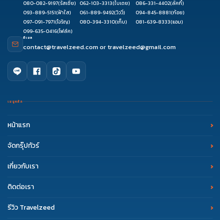
080-082-9197
(รัสเซีย)
062-103-3313
(ใบเตย)
086-331-4402
(ลัคกี้)
093-889-5151
(ฟ้าใส)
061-889-9492
(วิววี่)
094-845-8881
(ก้อย)
097-091-7971
(โจริญ)
080-394-3310
(เก็บ)
081-639-8333
(แอม)
099-635-0416
(โฟล์ค)
อีเมล
contact@travelzeed.com
or
travelzeed@gmail.com
เมนูหลัก
หน้าแรก
จัดกรุ๊ปทัวร์
เกี่ยวกับเรา
ติดต่อเรา
รีวิว Travelzeed