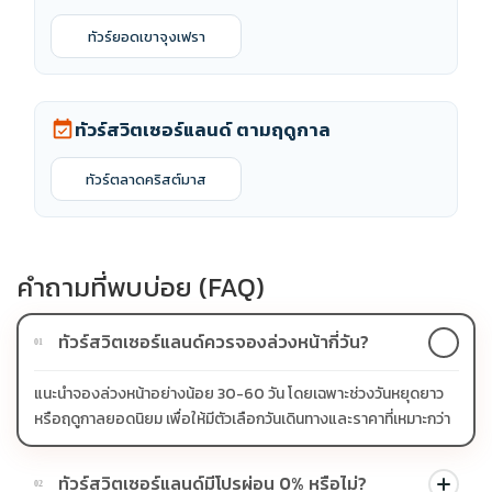
ทัวร์ยอดเขาจุงเฟรา
ทัวร์สวิตเซอร์แลนด์ ตามฤดูกาล
event_available
ทัวร์ตลาดคริสต์มาส
คำถามที่พบบ่อย (FAQ)
ทัวร์สวิตเซอร์แลนด์ควรจองล่วงหน้ากี่วัน?
01
แนะนำจองล่วงหน้าอย่างน้อย 30-60 วัน โดยเฉพาะช่วงวันหยุดยาว
หรือฤดูกาลยอดนิยม เพื่อให้มีตัวเลือกวันเดินทางและราคาที่เหมาะกว่า
ทัวร์สวิตเซอร์แลนด์มีโปรผ่อน 0% หรือไม่?
02