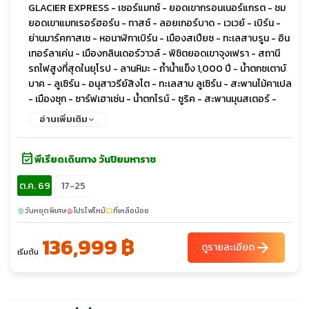
GLACIER EXPRESS - เซอร์แมทซ์ - ยอดเขากรอนเนอร์แกรต - ชม
ยอดเขาแมทเรอร์ฮอร์น - ทาสซ์ - ลอยเกอร์บาด - เวเวย์ - เบิร์น -
ย่านมาร์คกาสเซ - หอนาฬิกาเบิร์น - เมืองสเปียซ - ทะเลสาบรูน - อิน
เทอร์ลาเค่น - เมืองกลินเดอร์วาวล์ - พิชิตยอดเขาจุงเฟรา - สถานี
รถไฟสูงที่สุดในยุโรป - ลานหิมะ - ถ้ำน้ำแข็ง 1,000 ปี - น้ำตกซเตาบ์
บาค - ลูเซิร์น - อนุสาวรีย์สิงโต - ทะเลสาบ ลูเซิร์น - สะพานไม้คาเปล
- เมืองซุก - ซาร์ฟเฮาเซ่น - น้ำตกไรน์ - ซูริค - สะพานมุนสเตอร์ -
ถนนบานโฮฟซตราสเซ่
อ่านเพิ่มเติม
event_available
พีเรียดเดินทาง วันปิยมหาราช
ต.ค. 69
17-25
วันหยุดพิเศษ
โปรไฟไหม้
ที่เหลือน้อย
sunny
local_fire_department
confirmation_number
136,999 ฿
arrow_forward
ดูรายละเอียด
เริ่มต้น