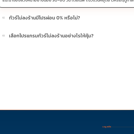
แนะนำจองล่วงหน้าอย่างน้อย 30-60 วัน โดยเฉพาะช่วงวันหยุดยาวหรือฤดูกาลยอดน
ทัวร์ไม่ลงร้านมีโปรผ่อน 0% หรือไม่?
02
บางโปรแกรมมีโปรผ่อน 0% หรือโปรโมชั่นบัตรเครดิตตามเงื่อนไขที่บริษัทกำห
เลือกโปรแกรมทัวร์ไม่ลงร้านอย่างไรให้คุ้ม?
03
ควรดูจำนวนวัน ไฮไลต์ที่รวมจริง โรงแรม สายการบิน มื้ออาหาร และช่วงราคา ไ
เมนูหลัก