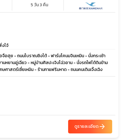
5 วัน 3 คืน
่งไจ้
 - หอจือฮุย - ถนนโบราณชิงไต้ - ฟาร์มโคนมจินเหมิน - นั่งกระเช้า
นหยานอู่เฉียว - หมู่บ้านศิลปะเจิงโฉ่วอาน - นั่งรถไฟใต้ดินข้าม
ฤกษศาสตร์เซี่ยเหมิน - ร้านกาแฟริมหาด - ถนนคนเดินเจิ้งเฉิง
arrow_forward
ดูรายละเอียด