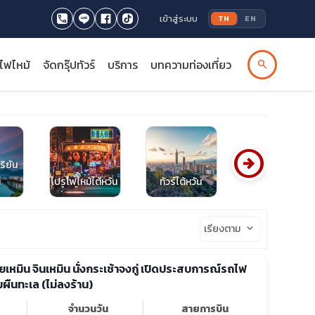
เข้าสู่ระบบ
TH
EN
รไฟไหม้
จัดกรุ๊ปทัวร์
บริการ
บทความท่องเที่ยว
search
arrow_circle_right
ริยัน
า
โปรไฟไหม้ไต้หวัน
ทัวร์ไต้หวัน
อุทยานเย่หลิว
เรียงตาม
keyboard_arrow_down
เซี่ยเหมิน จินเหมิน นั่งกระเช้าจงกู่ เปิดประสบการณ์รถไฟ
ผืนทะเล (ไม่ลงร้าน)
จำนวนวัน
สายการบิน