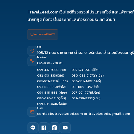
TravelZeed.com เว็บไซต์ที่รวมรวมโปรแกรมทัวร์ และแพ็กเกจท
มากที่สุด ทั้งทัวร์ในประเทศและทัวร์ต่างประเทศ ง่ายๆ
ใบอนุญาต เลขที่ 11/08038
ที่อยู่
105/12 ถนน ราชพฤกษ์ ตำบล บางรักน้อย อำเภอเมืองนนทบุรี
โทรศัพท์
02-108-7900
099-432-9990
(อาย)
095-524-5513
(เติร์ก)
082-913-3336
(นินิ)
080-082-9197
(รัสเซีย)
062-103-3313
(ใบเตย)
086-331-4402
(ลัคกี้)
093-889-5151
(ฟ้าใส)
061-889-9492
(วิววี่)
094-845-8881
(ก้อย)
097-091-7971
(โจริญ)
080-394-3310
(เก็บ)
081-639-8333
(แอม)
099-635-0416
(โฟล์ค)
อีเมล
contact@travelzeed.com
or
travelzeed@gmail.com