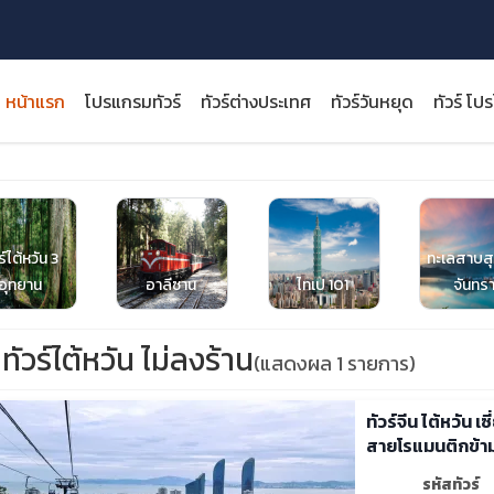
หน้าแรก
โปรแกรมทัวร์
ทัวร์ต่างประเทศ
ทัวร์วันหยุด
ทัวร์ โป
ร์ไต้หวัน 3
ทะเลสาบสุ
close
อุทยาน
อาลีซาน
ไทเป 101
จันทร
ทัวร์ไต้หวัน ไม่ลงร้าน
(แสดงผล 1 รายการ)
ทัวร์จีน ไต้หวัน 
สายโรแมนติกข้าม
รหัสทัวร์