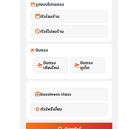
storefront
รูปแบบโปรแกรม
storefront
ทัวร์ลงร้าน
block
ทัวร์ไม่ลงร้าน
flight_takeoff
บินตรง
บินตรง
บินตรง
flight_takeoff
flight_takeoff
เชียงใหม่
ภูเก็ต
business_center
bussiness class
star
ทัวร์พรีเมี่ยม