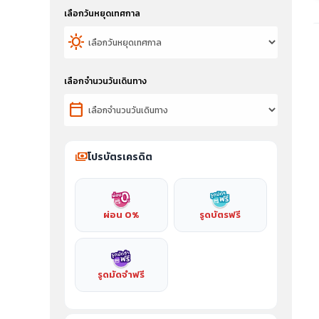
เลือกวันหยุดเทศกาล
sunny
เลือกจำนวนวันเดินทาง
calendar_today
payments
โปรบัตรเครดิต
ผ่อน 0%
รูดบัตรฟรี
รูดมัดจำฟรี