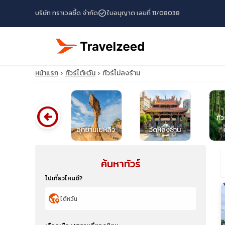
check_circle
บริษัท ทราเวลซี้ด จำกัด
ใบอนุญาต เลขที่ 11/08038
หน้าแรก
ทัวร์ไต้หวัน
ทัวร์ไม่ลงร้าน
arrow_circle_left
ทัว
ทัวร์ไต้หวัน
อุทยานเย่หลิว
วัดหลงซาน
ค้นหาทัวร์
travel_explore
ไปเที่ยวไหนดี?
calendar_month
globe_location_pin
search