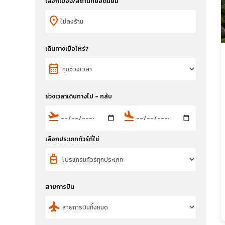
เลือกเมือง/สถานที่ยอดนิยม
location_on
เดินทางเมื่อไหร่?
calendar_month
ช่วงเวลาเดินทางไป - กลับ
flight_takeoff
flight_land
เลือกประเภททัวร์ที่ใช่
travel_luggage_and_bags
สายการบิน
flight