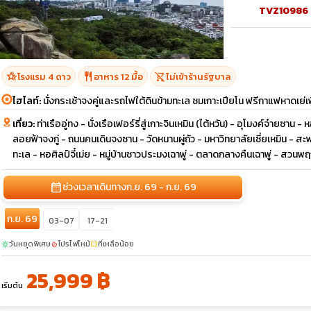
TVZ10986
hotel_class
restaurant
shopping_cart_off
โรงแรม 4 ดาว
อาหาร 12 มื้อ
ไม่เข้าร้านรัฐบาล
ไฮไลท์:
นั่งกระเช้าจงคู่และรถไฟใต้ดินข้ามทะเล ชมเกาะเปียโน ฟรีกาแฟหาดเย่เพิ
เที่ยว:
ท่าเรืออู่ทง - นั่งเรือเฟอร์รี่สู่เกาะจินเหมิน (ไต้หวัน) - อุโมงค์จ๋ายซาน
ลอยฟ้าจงกู่ - ถนนคนเดินจงซาน - วัดหนานผู่ถัว - มหาวิทยาลัยเซี่ยเหมิน - สะพา
ทะเล - หอศิลป์จี๋เม่ย - หมู่บ้านชาวประมงเฉาพู่ - ตลาดกลางคืนเฉาพู่ - สวนพ
calendar_month
ช่วงเวลาเดินทาง
ก.ย. 69 - ก.ย. 69
ก.ย. 69
03-07
17-21
วันหยุดพิเศษ
โปรไฟไหม้
ที่เหลือน้อย
sunny
local_fire_department
confirmation_number
25,999 ฿
เริ่มต้น