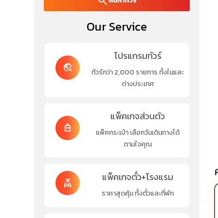
search
ค้นหาทัวร์
Our Service
โปรแกรมทัวร์
travel_explore
ทัวร์กว่า 2,000 รายการ ทั้งในและ
ต่างประเทศ
แพ็คเกจส่วนตัว
travel_luggage_and_bags
แพ็คกระเป๋า เลือกวันเดินทางได้
ตามใจคุณ
แพ็คเกจตั๋ว+โรงแรม
flights_and_hotels
ราคาสุดคุ้ม ทั้งตั๋วและที่พัก