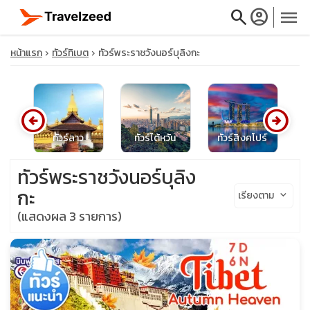
search
account_circle
menu
หน้าแรก
ทัวร์ทิเบต
ทัวร์พระราชวังนอร์บุลิงกะ
arrow_circle_left
arrow_circle_right
close
ส์
ทัวร์ลาว
ทัวร์ไต้หวัน
ทัวร์สิงคโปร์
travel_explore
ทัวร์พระราชวังนอร์บุลิง
กะ
เรียงตาม
keyboard_arrow_down
calendar_month
(แสดงผล 3 รายการ)
search