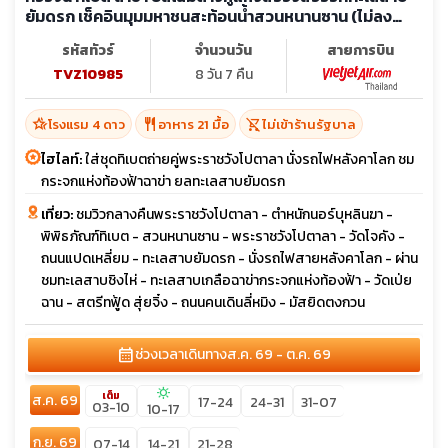
ยัมดรก เช็คอินมุมมหาชนสะท้อนน้ำสวนหนานซาน (ไม่ลง
ร้าน)
รหัสทัวร์
จำนวนวัน
สายการบิน
TVZ10985
8 วัน 7 คืน
hotel_class
restaurant
shopping_cart_off
โรงแรม 4 ดาว
อาหาร 21 มื้อ
ไม่เข้าร้านรัฐบาล
ไฮไลท์:
ใส่ชุดทิเบตถ่ายคู่พระราชวังโปตาลา นั่งรถไฟหลังคาโลก ชม
กระจกแห่งท้องฟ้าฉาข่า ยลทะเลสาบยัมดรก
เที่ยว:
ชมวิวกลางคืนพระราชวังโปตาลา - ตำหนักนอร์บุหลินฆา -
พิพิธภัณฑ์ทิเบต - สวนหนานซาน - พระราชวังโปตาลา - วัดโจคัง -
ถนนแปดเหลี่ยม - ทะเลสาบยัมดรก - นั่งรถไฟสายหลังคาโลก - ผ่าน
ชมทะเลสาบชิงไห่ - ทะเลสาบเกลือฉาข่ากระจกแห่งท้องฟ้า - วัดเป่ย
ฉาน - สตรีทฟู้ด สุ่ยจิ๋ง - ถนนคนเดินลี่หมิง - มัสยิดตงกวน
calendar_month
ช่วงเวลาเดินทาง
ส.ค. 69 - ต.ค. 69
sunny
เต็ม
ส.ค. 69
17-24
24-31
31-07
03-10
10-17
ก.ย. 69
07-14
14-21
21-28