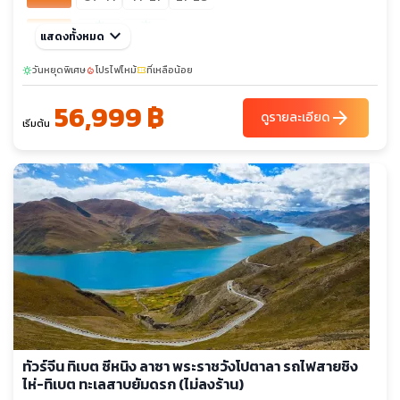
sunny
sunny
ต.ค. 69
keyboard_arrow_down
แสดงทั้งหมด
12-19
19-26
วันหยุดพิเศษ
โปรไฟไหม้
ที่เหลือน้อย
sunny
local_fire_department
confirmation_number
56,999 ฿
arrow_forward
ดูรายละเอียด
เริ่มต้น
ทัวร์จีน ทิเบต ซีหนิง ลาซา พระราชวังโปตาลา รถไฟสายชิง
ไห่-ทิเบต ทะเลสาบยัมดรก (ไม่ลงร้าน)