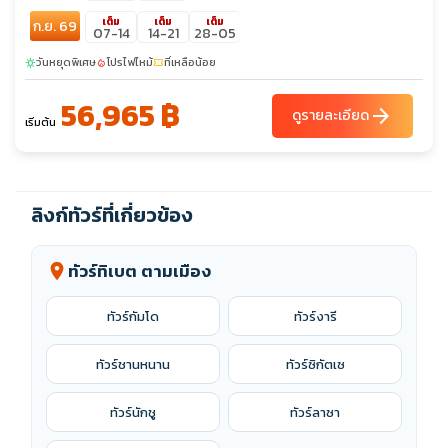
เต็ม
เต็ม
เต็ม
ก.ย. 69
07-14
14-21
28-05
วันหยุดพิเศษ
โปรไฟไหม้
ที่เหลือน้อย
sunny
local_fire_department
confirmation_number
56,965 ฿
arrow_forward
ดูรายละเอียด
เริ่มต้น
ลิงก์ทัวร์ที่เกี่ยวข้อง
ทัวร์ทิเบต ตามเมือง
location_on
ทัวร์กัมโด
ทัวร์งารี
ทัวร์ชานหนาน
ทัวร์ซิกัตเซ
ทัวร์นักชู
ทัวร์ลาซา