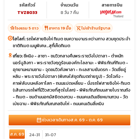
รหัสทัวร์
จำนวนวัน
สายการบิน
TVZ8033
8 วัน 7 คืน
hotel_class
restaurant
shopping_cart_off
โรงแรม 5 ดาว
อาหาร 19 มื้อ
ไม่เข้าร้านรัฐบาล
ไฮไลท์:
รถไฟสายชิงไห่ ทิเบต ชมความงามระหว่างทาง สวมชุดประจำ
ชาติทิเบต เมนูพิเศษ…สุกี้เห็ดทิเบต
เที่ยว:
ซีหนิง - ลาซา - ชมวิวกลางคืนพระราชวังโปตาลา - ตำหนัก
นอร์บูลิงกา - พระราชวังฤดูร้อนองค์ทะไลลามะ - พิพิธภัณฑ์ทิเบต -
อุทยานหนานซาน - จุดชมวิวคังพาลา - ทะเลสาบยัมดรก - วัดเซี่ยอู่
หลิน - พระราชวังโปตาลา (พิเศษใส่ชุดทิเบตถ่ายรูป) - วัดโจคัง -
คาเฟ่ลับบนหลังคาโลก - ถนนแปดเหลี่ยม - นั่งรถไฟสายชิงไห่-ทิเบต
(เส้นทางรถไฟที่มีวิวสวยที่สุดในโลก) - พิพิธภัณฑ์ถนนสายโบราณถัง
- ทิเบต - ชมด้านนอกมัสยิดตงกวน - ถนนคนเดินเซียหนานกวน - วัด
เป่ยฉาน - พิพิธภัณฑ์มณฑลชิงไห่ - ถนนคนเดินลี่เหมิง
calendar_month
ช่วงเวลาเดินทาง
ส.ค. 69 - ต.ค. 69
ส.ค. 69
24-31
31-07