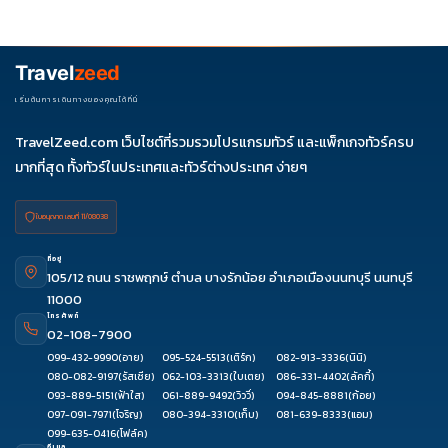
ควรดูจำนวนวัน ไฮไลต์ที่รวมจริง โรงแรม สายการบิน มื้ออาหาร และ
ช่วงราคา ไม่ควรเทียบจากราคาต่ำสุดเพียงอย่างเดียว
Travel
zeed
เริ่มต้นการเดินทางของคุณได้ที่นี่
TravelZeed.com เว็บไซต์ที่รวมรวมโปรแกรมทัวร์ และแพ็กเกจทัวร์ครบ
มากที่สุด ทั้งทัวร์ในประเทศและทัวร์ต่างประเทศ ง่ายๆ
ใบอนุญาต เลขที่ 11/08038
ที่อยู่
105/12 ถนน ราชพฤกษ์ ตำบล บางรักน้อย อำเภอเมืองนนทบุรี นนทบุรี
11000
โทรศัพท์
02-108-7900
099-432-9990
(อาย)
095-524-5513
(เติร์ก)
082-913-3336
(นินิ)
080-082-9197
(รัสเซีย)
062-103-3313
(ใบเตย)
086-331-4402
(ลัคกี้)
093-889-5151
(ฟ้าใส)
061-889-9492
(วิววี่)
094-845-8881
(ก้อย)
097-091-7971
(โจริญ)
080-394-3310
(เก็บ)
081-639-8333
(แอม)
099-635-0416
(โฟล์ค)
อีเมล