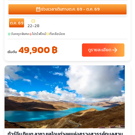
calendar_month
ช่วงเวลาเดินทาง
ต.ค. 69 - ต.ค. 69
confirmation_number
ต.ค. 69
22-28
วันหยุดพิเศษ
โปรไฟไหม้
ที่เหลือน้อย
sunny
local_fire_department
confirmation_number
49,900 ฿
arrow_forward
ดูรายละเอียด
เริ่มต้น
ทัวร์จีน ทิเบต ลาซา ยลโฉมต่างหูแห่งสรวงสวรรค์ทะเลสาบ