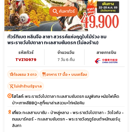
search
ค้นหาทัวร์
ทัวร์ทิเบต หลินจือ ลาซา สวรรค์แห่งฤดูใบไม้ร่วง ชม
พระราชวังโปตาลา ทะเลสาบยัมดรก (ไม่ลงร้าน)
รหัสทัวร์
จำนวนวัน
สายการบิน
TVZ10979
7 วัน 6 คืน
hotel_class
restaurant
โรงแรม 3 ดาว
อาหาร 17 มื้อ + บนเครื่อง
shopping_cart_off
ไม่เข้าร้านรัฐบาล
ไฮไลท์:
พระราชวังโปตาลา ทะเลสาบยัมดรก เมนูพิเศษ หม้อไฟเห็ด
ป่า+เกาหลีBBQ+สุกี้หมาล่าเสฉวน+ไก่หม้อหิน
เที่ยว:
ทะเลสาบบาซัม - ป่าหลู่หลาง - พระราชวังโปตาลา - วัดโจคัง -
ถนนบาร์คอร์ - ทะเลสาบยัมดรก - พระราชวังฤดูร้อนตำหนักนอร์บุ
ลิงกา