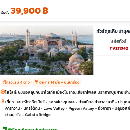
39,900 ฿
เริ่มต้น
ทัวร์ตุรเคีย ปามุ
รหัสทัวร์
TVZ11342
hotel_class
restaurant
โรงแรม 4 ดาว
อาหาร 14 มื้อ + บนเครื่อง
ไฮไลท์:
ชมบอลลูนคัปปาโดเกีย เมืองโบราณเฮียราโพลิส ปราสาทปุยฝ้าย ย่าน
เที่ยว:
หอนาฬิกาอิซเมียร์ - Konak Square - ย่านเมืองเก่าอาลาคาติ - ปามุคคา
คาราวาน - นครใต้ดิน - Love Valley - Pigeon Valley - อังการา - บลูมอสก์
ย่านบารัต - Galata Bridge
event_available
พีเรียดเดินทาง วันเข้าพรรษา