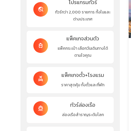
โปรแกรมทัวร์
travel_explore
ทัวร์กว่า 2,000 รายการ ทั้งในและ
ต่างประเทศ
แพ็คเกจส่วนตัว
travel_luggage_and_bags
แพ็คกระเป๋า เลือกวันเดินทางได้
ตามใจคุณ
แพ็คเกจตั๋ว+โรงแรม
flights_and_hotels
ราคาสุดคุ้ม ทั้งตั๋วและที่พัก
ทัวร์ล่องเรือ
directions_boat
ล่องเรือสำราญระดับโลก