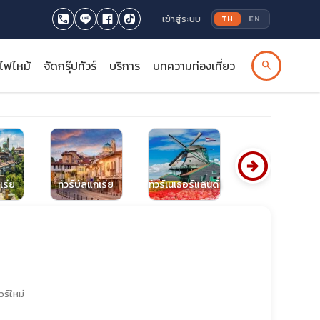
เข้าสู่ระบบ
TH
EN
รไฟไหม้
จัดกรุ๊ปทัวร์
บริการ
บทความท่องเที่ยว
search
arrow_circle_right
เรีย
ทัวร์บัลแกเรีย
ทัวร์เนเธอร์แลนด์
ทัวร์โรมาเนีย
วร์ใหม่