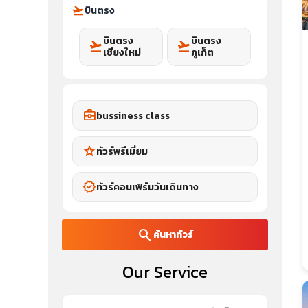
flight_takeoff
บินตรง
บินตรง
บินตรง
flight_takeoff
flight_takeoff
เชียงใหม่
ภูเก็ต
business_center
bussiness class
star
ทัวร์พรีเมี่ยม
verified
ทัวร์คอนเฟิร์มวันเดินทาง
search
ค้นหาทัวร์
Our Service