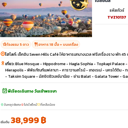
เปลี่ยนสี
รหัสทัวร์
TVZ10137
hotel_class
restaurant
โรงแรม 5 ดาว
อาหาร 18 มื้อ + บนเครื่อง
ไฮไลท์:
เช็คอิน Seven Hills Café ให้อาหารนกนางนวล ฟรีเครื่องราง พัก 45 ด
เที่ยว:
Blue Mosque - Hippodrome - Hagia Sophia - Topkapi Palace - Se
Hierapolis - พิพิธภัณฑ์เมฟลานา - คาราวานสไรน์ - เกอเรเม่ - นครใต้ดิน -
- Taksim Square - มัสยิดซิวเลย์มานีเย - ย่าน Balat - Galata Tower - 
event_available
พีเรียดเดินทาง วันเข้าพรรษา
วันหยุดพิเศษ
โปรไฟไหม้
ที่เหลือน้อย
sunny
local_fire_department
confirmation_number
38,999 ฿
เริ่มต้น