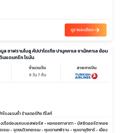
arrow_forward
ดูรายละเอียด
ตันบูล ซาฟรานโบลู คัปปาโดเกีย ปามุคคาเล ชานัคคาเล ย้อน
ินแดนกรีก โรมัน
จำนวนวัน
สายการบิน
9 วัน 7 คืน
โรงแรมถ้ำ ร้านเตอร์กิช ดีไลท์
 - ล่องเรือช่องแคบบอสฟอรัส - หอคอยกาลาตา - มัสยิดออร์ตาคอย
เรเม - จุดชมวิวเกอเรเม - หุบเขานกพิราบ - หุบเขาอุชิซาร์ - เมือง