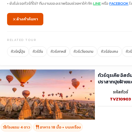
• ยังไม่เจอทัวร์ที่ใช่? ทีมงานของเราพร้อมช่วยหาให้ ทัก
LINE
หรือ
FACEBOOK
ได
ล้างคำค้นหา
RELATED TOUR
ทัวร์ญี่ปุ่น
ทัวร์จีน
ทัวร์เกาหลี
ทัวร์เวียดนาม
ทัวร์ฮ่องกง
ทัวร
ทัวร์ตุรเคีย อิส
ปราสาทปุยฝ้ายแ
รหัสทัวร์
TVZ10903
hotel_class
restaurant
โรงแรม 4 ดาว
อาหาร 18 มื้อ + บนเครื่อง