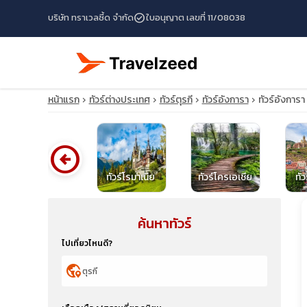
check_circle
บริษัท ทราเวลซี้ด จำกัด
ใบอนุญาต เลขที่ 11/08038
หน้าแรก
ทัวร์ต่างประเทศ
ทัวร์ตุรกี
ทัวร์อังการา
ทัวร์อังการ
arrow_circle_left
ทัวร์เนเธอร์แลนด์
ทัวร์โรมาเนีย
ทัวร์โครเอเชีย
ทัว
ค้นหาทัวร์
travel_explore
ไปเที่ยวไหนดี?
calendar_month
globe_location_pin
search