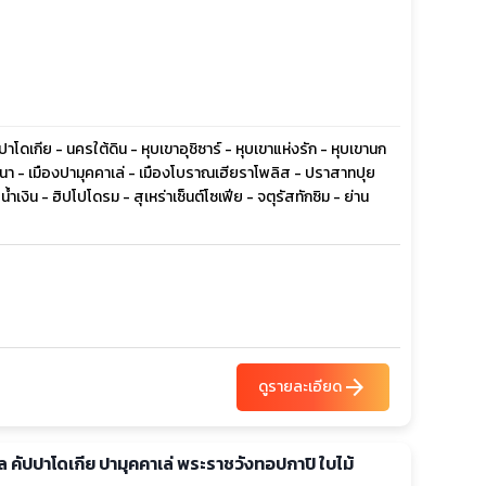
โดเกีย - นครใต้ดิน - หุบเขาอุชิซาร์ - หุบเขาแห่งรัก - หุบเขานก
านา - เมืองปามุคคาเล่ - เมืองโบราณเฮียราโพลิส - ปราสาทปุย
ำเงิน - ฮิปโปโดรม - สุเหร่าเซ็นต์โซเฟีย - จตุรัสทักซิม - ย่าน
arrow_forward
ดูรายละเอียด
ดเกีย ปามุคคาเล่ พระราชวังทอปกาปิ ใบไม้