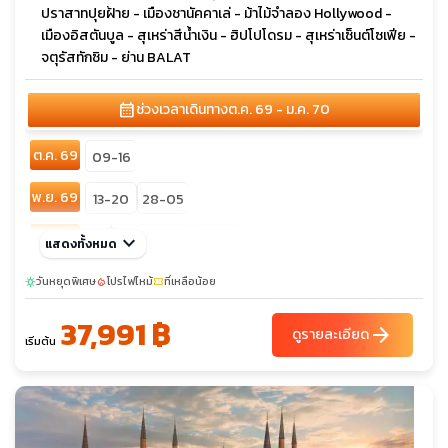
ปราสาทปุยฝ้าย - เมืองชานัคคาเล่ - ม้าไม้จำลอง Hollywood -
เมืองอิสตันบูล - สุเหร่าสีน้ำเงิน - ฮิปโปโดรม - สุเหร่าเซ็นต์โซเฟีย -
จตุรัสทักซิม - ย่าน BALAT
calendar_month
ช่วงเวลาเดินทาง
ต.ค. 69 - ม.ค. 70
ต.ค. 69
09-16
พ.ย. 69
13-20
28-05
sunny
ธ.ค. 69
keyboard_arrow_down
26-02
29-05
แสดงทั้งหมด
10-17
วันหยุดพิเศษ
โปรไฟไหม้
ที่เหลือน้อย
sunny
local_fire_department
confirmation_number
37,991 ฿
arrow_forward
ดูรายละเอียด
เริ่มต้น