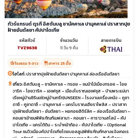
ทัวร์แกรนด์ ตุรกี อิสตันบลู ชานัคคาเล ปามุคคาเล่ ปราสาทปุย
ฝ้ายอันตัลยา คัปปาโดเกีย
รหัสทัวร์
จำนวนวัน
สายการบิน
TVZ9638
11 วัน 9 คืน
hotel_class
restaurant
โรงแรม 5 ดาว
อาหาร 25 มื้อ
ไฮไลท์:
ปราสาทปุยฝ้ายอันตัลยา ปามุคคาเล่ ล่องเรืออันตัลยา
เที่ยว:
อิสตันบลู – ชานัคคาเล – ทรอย – ชมม้าไม้เมืองทรอย – ไอย
วาริค - ไอยวาริค – เอเฟซุส – เมืองโบราณเอเฟซุส – บ้านพระแม่มา
เรียหมู่บ้านซิรินเช่(หมู่บ้านกรีก)UNSEEN – โรงงานเครื่องหนัง – คูซา
ดาซึ - คูซาดาซึ – ปามุคคาเล่ – นครโบราณเฮียราโพลิส – ปราสาท
ปุยฝ้ายอันตัลยา - อันตัลยา – หอคอยฮิดิร์ลิค – ล่องเรืออันตัลยา –
คอนยาเข้าชมพิพิธภัณฑ์เมฟลานา - คอนยา – คาราวานสไลน์ – คัป
ปาโดเกีย – นครใต้ดิน – ระบำหน้าท้อง - คัปปาโดเกีย – (Optional
Tour ชมวิวเมืองคัปปาโดเกียโดยบอลลูน)พิพิธภัณฑ์กลางแจ้งเกอเร