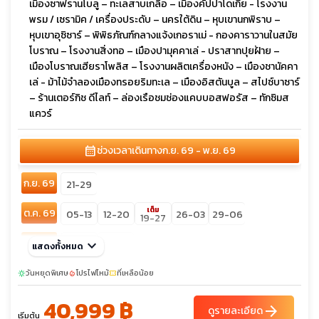
เมืองซาฟรานโบลู – ทะเลสาบเกลือ – เมืองคัปปาโดเกีย - โรงงาน
พรม / เซรามิค / เครื่องประดับ – นครใต้ดิน – หุบเขานกพิราบ –
หุบเขาอุซิซาร์ – พิพิธภัณฑ์กลางแจ้งเกอราเม่ - กองคาราวานในสมัย
โบราณ – โรงงานสิ่งทอ – เมืองปามุคคาเล่ - ปราสาทปุยฝ้าย –
เมืองโบราณเฮียราโพลิส – โรงงานผลิตเครื่องหนัง – เมืองชานัคคา
เล่ - ม้าไม้จำลองเมืองทรอยริมทะเล – เมืองอิสตันบูล – สไปซ์บาซาร์
– ร้านเตอร์กิช ดีไลท์ – ล่องเรือชมช่องแคบบอสฟอรัส – ทักซิมส
แควร์
calendar_month
ช่วงเวลาเดินทาง
ก.ย. 69 - พ.ย. 69
ก.ย. 69
21-29
เต็ม
ต.ค. 69
05-13
12-20
26-03
29-06
19-27
พ.ย. 69
keyboard_arrow_down
07-15
10-18
แสดงทั้งหมด
วันหยุดพิเศษ
โปรไฟไหม้
ที่เหลือน้อย
sunny
local_fire_department
confirmation_number
40,999 ฿
arrow_forward
ดูรายละเอียด
เริ่มต้น