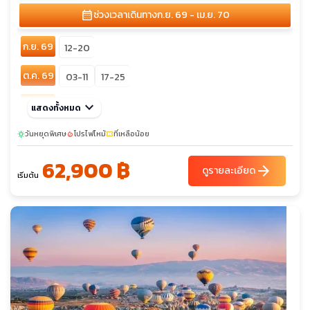
calendar_month
ช่วงเวลาเดินทาง
ก.ย. 69 - เม.ย. 70
ก.ย. 69
12-20
ต.ค. 69
03-11
17-25
พ.ย. 69
keyboard_arrow_down
21-29
แสดงทั้งหมด
ธ.ค. 69
วันหยุดพิเศษ
04-12
โปรไฟไหม้
26-03
ที่เหลือน้อย
sunny
local_fire_department
confirmation_number
62,900 ฿
ม.ค. 70
23-31
arrow_forward
ดูรายละเอียด
เริ่มต้น
ก.พ. 70
13-21
มี.ค. 70
06-14
20-28
เม.ย. 70
03-11
10-18