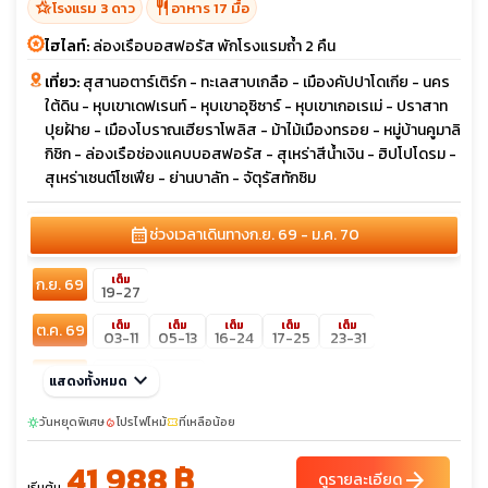
hotel_class
restaurant
โรงแรม 3 ดาว
อาหาร 17 มื้อ
ไฮไลท์:
ล่องเรือบอสฟอรัส พักโรงแรมถ้ำ 2 คืน
เที่ยว:
สุสานอตาร์เติร์ก - ทะเลสาบเกลือ - เมืองคัปปาโดเกีย - นคร
ใต้ดิน - หุบเขาเดฟเรนท์ - หุบเขาอุซิซาร์ - หุบเขาเกอเรเม่ - ปราสาท
ปุยฝ้าย - เมืองโบราณเฮียราโพลิส - ม้าไม้เมืองทรอย - หมู่บ้านคูมาลิ
กิชิก - ล่องเรือช่องแคบบอสฟอรัส - สุเหร่าสีน้ำเงิน - ฮิปโปโดรม -
สุเหร่าเซนต์โซเฟีย - ย่านบาลัท - จัตุรัสทักซิม
calendar_month
ช่วงเวลาเดินทาง
ก.ย. 69 - ม.ค. 70
เต็ม
ก.ย. 69
19-27
เต็ม
เต็ม
เต็ม
เต็ม
เต็ม
ต.ค. 69
03-11
05-13
16-24
17-25
23-31
พ.ย. 69
keyboard_arrow_down
07-15
21-29
แสดงทั้งหมด
sunny
sunny
ธ.ค. 69
วันหยุดพิเศษ
โปรไฟไหม้
06-14
ที่เหลือน้อย
19-27
24-01
26-03
sunny
local_fire_department
confirmation_number
05-13
25-02
27-04
31-08
41,988 ฿
arrow_forward
ดูรายละเอียด
เริ่มต้น