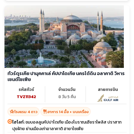
ทัวร์ตุรเคีย ปามุคคาเล่ คัปปาโดเกีย นครใต้ดิน อลาคาติ วิหาร
เซนต์โซเฟีย
รหัสทัวร์
จำนวนวัน
สายการบิน
TVZ11342
8 วัน 5 คืน
hotel_class
restaurant
โรงแรม 4 ดาว
อาหาร 14 มื้อ + บนเครื่อง
ไฮไลท์:
ชมบอลลูนคัปปาโดเกีย เมืองโบราณเฮียราโพลิส ปราสาท
ปุยฝ้าย ย่านเมืองเก่าอาลาคาติ ฮายาโซเฟีย