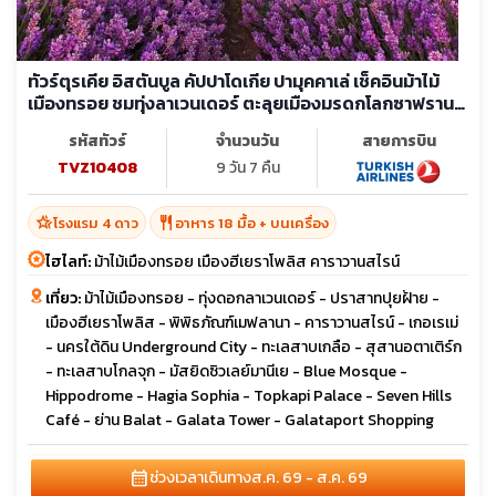
ทัวร์ตุรเคีย อิสตันบูล คัปปาโดเกีย ปามุคคาเล่ เช็คอินม้าไม้
เมืองทรอย ชมทุ่งลาเวนเดอร์ ตะลุยเมืองมรดกโลกซาฟราน
โบลู
รหัสทัวร์
จำนวนวัน
สายการบิน
TVZ10408
9 วัน 7 คืน
hotel_class
restaurant
โรงแรม 4 ดาว
อาหาร 18 มื้อ + บนเครื่อง
ไฮไลท์:
ม้าไม้เมืองทรอย เมืองฮีเยราโพลิส คาราวานสไรน์
เที่ยว:
ม้าไม้เมืองทรอย - ทุ่งดอกลาเวนเดอร์ - ปราสาทปุยฝ้าย -
เมืองฮีเยราโพลิส - พิพิธภัณฑ์เมฟลานา - คาราวานสไรน์ - เกอเรเม่
- นครใต้ดิน Underground City - ทะเลสาบเกลือ - สุสานอตาเติร์ก
- ทะเลสาบโกลจุก - มัสยิดซิวเลย์มานีเย - Blue Mosque -
Hippodrome - Hagia Sophia - Topkapi Palace - Seven Hills
Café - ย่าน Balat - Galata Tower - Galataport Shopping
calendar_month
ช่วงเวลาเดินทาง
ส.ค. 69 - ส.ค. 69