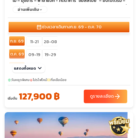
เม่ – อุชิซาร์ – พาซาแบค - ภัตตาคาร “ซอลส์เบย์” – ฮิปโปโดรม –
เข้าชมสุเหร่าสีน้ำเงินสุเหร่าเซนต์โซเฟีย(สิ่งมหัศจรรย์ของโลก) – ที่
อ่านเพิ่มเติม
เก็บน้ำใต้ดินเยราบาตัน - เข้าชมพระราชวังทอปคาปึ – รวมค่าเข้า
ฮาเร็ม(Harem) ล่องเรือชมช่องแคบบอสฟอรัส – ช้อปปิ้งแกรนด์
calendar_month
ช่วงเวลาเดินทาง
ก.ย. 69 - ต.ค. 70
บาซาร์ - เข้าชมพระราชวังโดลมาบาเชห์
ก.ย. 69
11-21
28-08
ต.ค. 69
09-19
19-29
พ.ย. 69
keyboard_arrow_down
20-30
แสดงทั้งหมด
ธ.ค. 69
วันหยุดพิเศษ
02-12
โปรไฟไหม้
24-03
ที่เหลือน้อย
sunny
local_fire_department
confirmation_number
127,900 ฿
ก.พ. 70
18-28
arrow_forward
ดูรายละเอียด
เริ่มต้น
มี.ค. 70
27-06
เม.ย. 70
08-18
29-09
พ.ค. 70
28-07