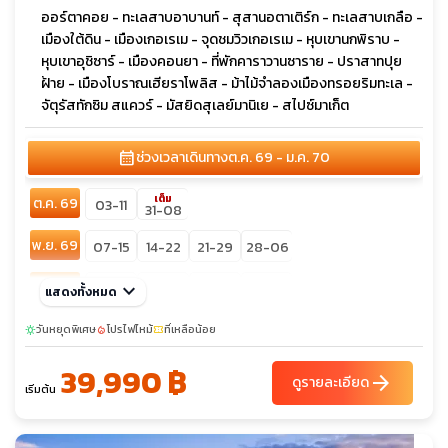
ออร์ตาคอย - ทะเลสาบอาบานท์ - สุสานอตาเติร์ก - ทะเลสาบเกลือ -
เมืองใต้ดิน - เมืองเกอเรเม - จุดชมวิวเกอเรเม - หุบเขานกพิราบ -
หุบเขาอุชิซาร์ - เมืองคอนยา - ที่พักคาราวานซาราย - ปราสาทปุย
ฝ้าย - เมืองโบราณเฮียราโพลิส - ม้าไม้จำลองเมืองทรอยริมทะเล -
จัตุรัสทักซิม สแควร์ - มัสยิดสุเลย์มานิเย - สไปซ์มาเก็ต
calendar_month
ช่วงเวลาเดินทาง
ต.ค. 69 - ม.ค. 70
เต็ม
ต.ค. 69
03-11
31-08
พ.ย. 69
07-15
14-22
21-29
28-06
ธ.ค. 69
keyboard_arrow_down
12-20
19-27
28-05
31-08
แสดงทั้งหมด
วันหยุดพิเศษ
โปรไฟไหม้
ที่เหลือน้อย
sunny
local_fire_department
confirmation_number
39,990 ฿
arrow_forward
ดูรายละเอียด
เริ่มต้น