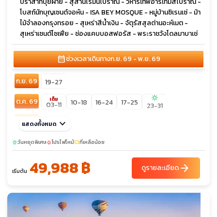
ปราสาทปุยฝ้าย - สุสานโรมันโบราณ - วิหารเทพีอาร์เทมิสโบราณ -
โบสถ์นักบุญเซนต์จอห์น - ISA BEY MOSQUE - หมู่บ้านซิเรนเซ่ - ม้า
ไม้จำลองกรุงทรอย - สุเหร่าสีน้ำเงิน - จัตุรัสสุลต่านอะห์เมต -
สุเหร่าเซนต์โซเฟีย - ช่องแคบบอสฟอรัส - พระราชวังโดลมาบาเช่
calendar_month
ช่วงเวลาเดินทาง
ก.ย. 69 - พ.ย. 69
ก.ย. 69
19-27
sunny
เต็ม
ต.ค. 69
10-18
16-24
17-25
03-11
23-31
พ.ย. 69
keyboard_arrow_down
07-15
21-29
แสดงทั้งหมด
วันหยุดพิเศษ
โปรไฟไหม้
ที่เหลือน้อย
sunny
local_fire_department
confirmation_number
49,988 ฿
arrow_forward
ดูรายละเอียด
เริ่มต้น