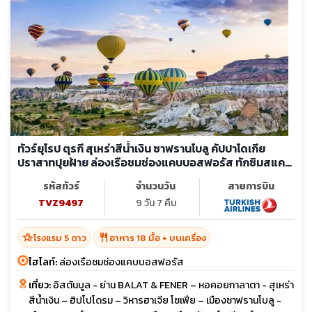
ทัวร์ยุโรป ตุรกี สุเหร่าสีน้ำเงิน ซาฟรานโบลู คัปปาโดเกีย
ปราสาทปุยฝ้าย ล่องเรือชมช่องแคบบอสฟอรัส ทักซิมสแคว
ร์
รหัสทัวร์
จำนวนวัน
สายการบิน
TVZ9497
9 วัน 7 คืน
hotel_class
restaurant
โรงแรม 5 ดาว
อาหาร 18 มื้อ + บนเครื่อง
ไฮไลท์:
ล่องเรือชมช่องแคบบอสฟอรัส
เที่ยว:
อิสตันบูล - ย่าน BALAT & FENER – หอคอยกาลาตา - สุเหร่า
สีน้ำเงิน – ฮิปโปโดรม – วิหารฮาเจีย โซเฟีย – เมืองซาฟรานโบลู -