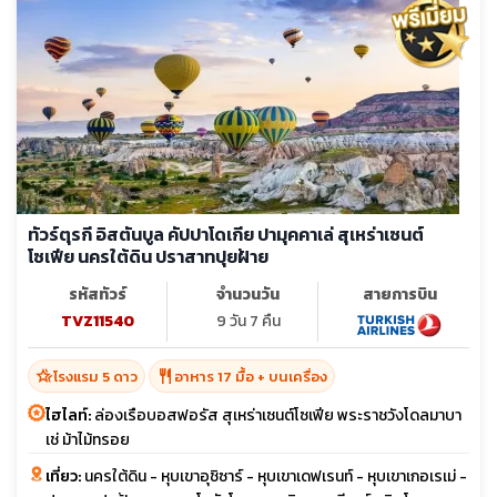
ทัวร์ตุรกี อิสตันบูล คัปปาโดเกีย ปามุคคาเล่ สุเหร่าเซนต์
โซเฟีย นครใต้ดิน ปราสาทปุยฝ้าย
รหัสทัวร์
จำนวนวัน
สายการบิน
TVZ11540
9 วัน 7 คืน
hotel_class
restaurant
โรงแรม 5 ดาว
อาหาร 17 มื้อ + บนเครื่อง
ไฮไลท์:
ล่องเรือบอสฟอรัส สุเหร่าเซนต์โซเฟีย พระราชวังโดลมาบา
เช่ ม้าไม้ทรอย
เที่ยว:
นครใต้ดิน - หุบเขาอุชิซาร์ - หุบเขาเดฟเรนท์ - หุบเขาเกอเรเม่ -