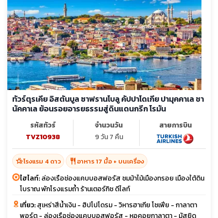
ทัวร์ตุรเคีย อิสตันบูล ซาฟรานโบลู คัปปาโดเกีย ปามุคคาเล ชา
นัคคาเล ย้อนรอยอารยธรรมสู่ดินแดนกรีก โรมัน
รหัสทัวร์
จำนวนวัน
สายการบิน
TVZ10938
9 วัน 7 คืน
hotel_class
restaurant
โรงแรม 4 ดาว
อาหาร 17 มื้อ + บนเครื่อง
ไฮไลท์:
ล่องเรือช่องแคบบอสฟอรัส ชมม้าไม้เมืองทรอย เมืองใต้ดิน
โบราณ พักโรงแรมถ้ำ ร้านเตอร์กิช ดีไลท์
เที่ยว:
สุเหร่าสีน้ำเงิน - ฮิปโปโดรม - วิหารฮาเกีย โซเฟีย - กาลาตา
พอร์ต - ล่องเรือช่องแคบบอสฟอรัส - หอคอยกาลาตา - มัสยิด