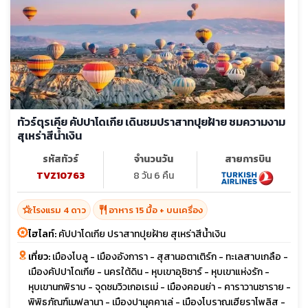
ทัวร์ตุรเคีย คัปปาโดเกีย เดินชมปราสาทปุยฝ้าย ชมความงาม
สุเหร่าสีน้ำเงิน
รหัสทัวร์
จำนวนวัน
สายการบิน
TVZ10763
8 วัน 6 คืน
hotel_class
restaurant
โรงแรม 4 ดาว
อาหาร 15 มื้อ + บนเครื่อง
ไฮไลท์:
คัปปาโดเกีย ปราสาทปุยฝ้าย สุเหร่าสีน้ำเงิน
เที่ยว:
เมืองโบลู - เมืองอังการา - สุสานอตาเติร์ก - ทะเลสาบเกลือ -
เมืองคัปปาโดเกีย - นครใต้ดิน - หุบเขาอุชิซาร์ - หุบเขาแห่งรัก -
หุบเขานกพิราบ - จุดชมวิวเกอเรเม่ - เมืองคอนย่า - คาราวานซาราย -
พิพิธภัณฑ์เมฟลานา - เมืองปามุคคาเล่ - เมืองโบราณเฮียราโพลิส -