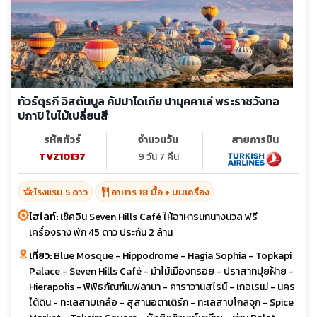
ก.ค. 70
18-28
ก.ย. 70
16-26
ต.ค. 70
07-17
21-31
ทัวร์ตุรกี อิสตันบูล คัปปาโดเกีย ปามุคคาเล่ พระราชวังทอ
ปกาปิ ใบไม้เปลี่ยนสี
รหัสทัวร์
จำนวนวัน
สายการบิน
TVZ10137
9 วัน 7 คืน
hotel_class
restaurant
โรงแรม 5 ดาว
อาหาร 18 มื้อ + บนเครื่อง
ไฮไลท์:
เช็คอิน Seven Hills Café ให้อาหารนกนางนวล ฟรี
เครื่องราง พัก 45 ดาว ประกัน 2 ล้าน
เที่ยว:
Blue Mosque - Hippodrome - Hagia Sophia - Topkapi
Palace - Seven Hills Café - ม้าไม้เมืองทรอย - ปราสาทปุยฝ้าย -
Hierapolis - พิพิธภัณฑ์เมฟลานา - คาราวานสไรน์ - เกอเรเม่ - นคร
ใต้ดิน - ทะเลสาบเกลือ - สุสานอตาเติร์ก - ทะเลสาบโกลจุก - Spice