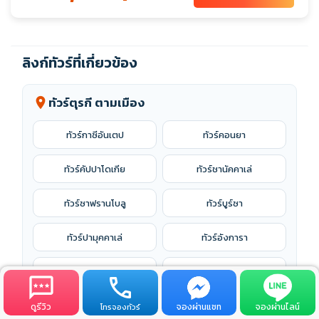
ลิงก์ทัวร์ที่เกี่ยวข้อง
ทัวร์ตุรกี ตามเมือง
location_on
ทัวร์กาซีอันเตป
ทัวร์คอนยา
ทัวร์คัปปาโดเกีย
ทัวร์ชานัคคาเล่
ทัวร์ซาฟรานโบลู
ทัวร์บูร์ซา
ทัวร์ปามุคคาเล่
ทัวร์อังการา
ทัวร์อันตัลยา
ทัวร์อิซมีร์
ทัวร์อิสตันบูล
ทัวร์เมร์ซีน
ดูรีวิว
จองผ่านแชท
จองผ่านไลน์
โทรจองทัวร์