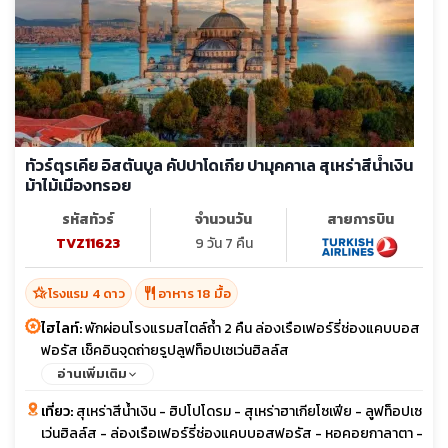
ทัวร์ตุรเคีย อิสตันบูล คัปปาโดเกีย ปามุคคาเล สุเหร่าสีน้ำเงิน
ม้าไม้เมืองทรอย
รหัสทัวร์
จำนวนวัน
สายการบิน
TVZ11623
9 วัน 7 คืน
hotel_class
restaurant
โรงแรม 4 ดาว
อาหาร 18 มื้อ
ไฮไลท์:
พักผ่อนโรงแรมสไตล์ถ้ำ 2 คืน ล่องเรือเฟอร์รี่ช่องแคบบอส
ฟอรัส เช็คอินจุดถ่ายรูปลูฟท็อปเซเว่นฮิลล์ส
อ่านเพิ่มเติม
เที่ยว:
สุเหร่าสีน้ำเงิน - ฮิปโปโดรม - สุเหร่าฮาเกียโซเฟีย - ลูฟท็อปเซ
เว่นฮิลล์ส - ล่องเรือเฟอร์รี่ช่องแคบบอสฟอรัส - หอคอยกาลาตา -