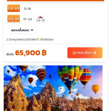
ก.ย. 69
11-18
เต็ม
ต.ค. 69
17-24
24-31
พ.ย. 69
keyboard_arrow_down
21-28
แสดงทั้งหมด
ธ.ค. 69
วันหยุดพิเศษ
01-08
โปรไฟไหม้
27-03
ที่เหลือน้อย
28-04
sunny
local_fire_department
confirmation_number
65,900 ฿
arrow_forward
ดูรายละเอียด
เริ่มต้น