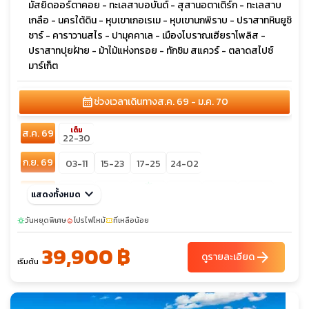
มัสยิดออร์ตาคอย - ทะเลสาบอบันต์ - สุสานอตาเติร์ก - ทะเลสาบ
เกลือ - นครใต้ดิน - หุบเขาเกอเรเม - หุบเขานกพิราบ - ปราสาทหินยูชิ
ซาร์ - คาราวานสไร - ปามุคคาเล - เมืองโบราณเฮียราโพลิส -
ปราสาทปุยฝ้าย - ม้าไม้แห่งทรอย - ทักซิม สแควร์ - ตลาดสไปซ์
มาร์เก็ต
calendar_month
ช่วงเวลาเดินทาง
ส.ค. 69 - ม.ค. 70
เต็ม
ส.ค. 69
22-30
ก.ย. 69
03-11
15-23
17-25
24-02
sunny
ต.ค. 69
keyboard_arrow_down
01-09
08-16
19-27
22-30
28-05
แสดงทั้งหมด
13-21
30-07
วันหยุดพิเศษ
โปรไฟไหม้
ที่เหลือน้อย
sunny
local_fire_department
confirmation_number
พ.ย. 69
05-13
10-18
16-24
20-28
25-03
30-08
39,900 ฿
arrow_forward
ดูรายละเอียด
เริ่มต้น
ธ.ค. 69
03-11
04-12
07-15
09-17
18-26
23-31
sunny
28-05
29-06
30-07
25-02