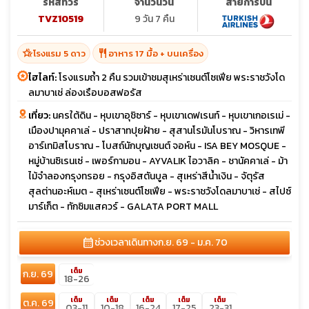
รหัสทัวร์
จำนวนวัน
สายการบิน
TVZ10519
9 วัน 7 คืน
hotel_class
restaurant
โรงแรม 5 ดาว
อาหาร 17 มื้อ + บนเครื่อง
ไฮไลท์:
โรงแรมถ้ำ 2 คืน รวมเข้าชมสุเหร่าเซนต์โซเฟีย พระราชวังโด
ลมาบาเช่ ล่องเรือบอสฟอรัส
เที่ยว:
นครใต้ดิน - หุบเขาอุชิซาร์ - หุบเขาเดฟเรนท์ - หุบเขาเกอเรเม่ -
เมืองปามุคคาเล่ - ปราสาทปุยฝ้าย - สุสานโรมันโบราณ - วิหารเทพี
อาร์เทมิสโบราณ - โบสถ์นักบุญเซนต์ จอห์น - ISA BEY MOSQUE -
หมู่บ้านซิเรนเซ่ - เพอร์กามอน - AYVALIK ไอวาลิค - ชานัคคาเล่ - ม้า
ไม้จำลองกรุงทรอย - กรุงอิสตันบูล - สุเหร่าสีน้ำเงิน - จัตุรัส
สุลต่านอะห์เมต - สุเหร่าเซนต์โซเฟีย - พระราชวังโดลมาบาเช่ - สไปซ์
มาร์เก็ต - ทักซิมแสควร์ - GALATA PORT MALL
calendar_month
ช่วงเวลาเดินทาง
ก.ย. 69 - ม.ค. 70
เต็ม
ก.ย. 69
18-26
เต็ม
เต็ม
เต็ม
เต็ม
เต็ม
ต.ค. 69
03-11
10-18
16-24
17-25
23-31