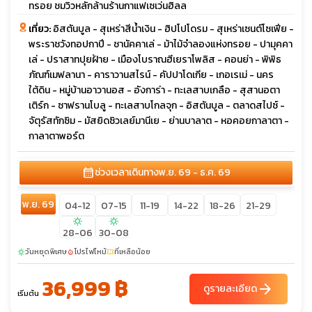
ทรอย ชมวิวหลักล้านร้านกาแฟเซเว่นฮิลล
เที่ยว:
อิสตันบูล - สุเหร่าสีน้ำเงิน - ฮิปโปโดรม - สุเหร่าเซนต์โซเฟีย -
พระราชวังทอปกาปี - ชานัคคาเล่ - ม้าไม้จำลองแห่งทรอย - ปามุคคา
เล่ - ปราสาทปุยฝ้าย - เมืองโบราณฮีเยราโพลิส - คอนย่า - พิพิธ
ภัณฑ์เมฟลานา - คาราวานสไรน์ - คัปปาโดเกีย - เกอเรเม่ - นคร
ใต้ดิน - หมู่บ้านอาวานอส - อังการ่า - ทะเลสาบเกลือ - สุสานอตา
เติร์ก - ซาฟรานโบลู - ทะเลสาบโกลจุก - อิสตันบูล - ตลาดสไปซ์ -
จัตุรัสทักซิม - มัสยิดซิวเลย์มานีเย - ย่านบาลาต - หอคอยกาลาตา -
กาลาตาพอร์ต
calendar_month
ช่วงเวลาเดินทาง
พ.ย. 69 - ธ.ค. 69
พ.ย. 69
04-12
07-15
11-19
14-22
18-26
21-29
sunny
sunny
28-06
30-08
วันหยุดพิเศษ
โปรไฟไหม้
ที่เหลือน้อย
sunny
local_fire_department
confirmation_number
36,999 ฿
arrow_forward
ดูรายละเอียด
เริ่มต้น