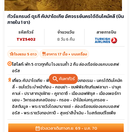
ทัวร์แกรนด์ ตุรกี คัปปาโดเกีย อัศจรรย์นครใต้ดินไคมัคลี (บิน
ภายใน 1 ขา)
รหัสทัวร์
จำนวนวัน
สายการบิน
TVZ5402
8 วัน 6 คืน
hotel_class
restaurant
โรงแรม 5 ดาว
อาหาร 17 มื้อ + บนเครื่อง
ไฮไลท์:
พัก 5 ดาวทุกคืน โรงแรมถ้ำ 2 คืน ล่องเรือช่องแคบบอสฟ
อรัส
search
ค้นหาทัวร์
เที่ยว:
คัปปาโดเกีย - พิพิธภัณฑ์กลางแจ้งเกอเรเม - นครใต้ดินไคมัค
ลี่ - ชมโชว์ระบำหน้าท้อง - คอนย่า - ชมพิพิธภัณฑ์เมฟลานา - ปามุค
คาเล่ - ปราสาทปุยฝ้าย - คูซาดาซึ - เมืองเอฟฟิซุส - เมืองเพอร์กา
มอน - วิหารเอสเคลปิออน - ทรอย - ม้าไม้แห่งกรุงทรอย -
อิสตันบูล - พระราชวังโดลมาบาชเช่ - ล่องเรือชมช่องแคบบอสฟ
อรัส - พระราชวังทอปกาปึ - สุเหร่าสีน้ำเงิน - โบสถ์เซนต์โซเฟีย
calendar_month
ช่วงเวลาเดินทาง
ก.ย. 69 - ม.ค. 70