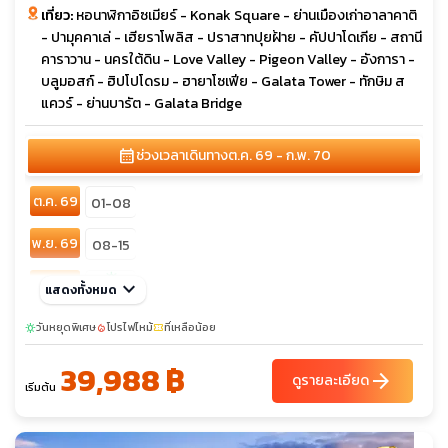
เที่ยว:
หอนาฬิกาอิซเมียร์ - Konak Square - ย่านเมืองเก่าอาลาคาติ
- ปามุคคาเล่ - เฮียราโพลิส - ปราสาทปุยฝ้าย - คัปปาโดเกีย - สถานี
คาราวาน - นครใต้ดิน - Love Valley - Pigeon Valley - อังการา -
บลูมอสก์ - ฮิปโปโดรม - ฮายาโซเฟีย - Galata Tower - ทักษิม ส
แควร์ - ย่านบารัต - Galata Bridge
calendar_month
ช่วงเวลาเดินทาง
ต.ค. 69 - ก.พ. 70
ต.ค. 69
01-08
พ.ย. 69
08-15
sunny
ก.พ. 70
keyboard_arrow_down
แสดงทั้งหมด
17-24
วันหยุดพิเศษ
โปรไฟไหม้
ที่เหลือน้อย
sunny
local_fire_department
confirmation_number
39,988 ฿
arrow_forward
ดูรายละเอียด
เริ่มต้น