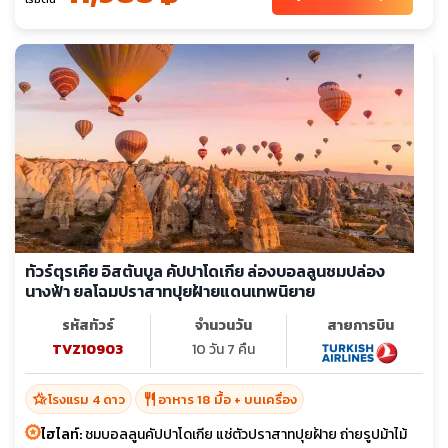
ทัวร์ตุรเคีย อิสตันบูล คัปปาโดเกีย ล่องบอลลูนชมปล่อง
นางฟ้า ยลโฉมปราสาทปุยฝ้ายแดนเทพนิยาย
รหัสทัวร์
จำนวนวัน
สายการบิน
TVZ10903
10 วัน 7 คืน
hotel_class
restaurant
โรงแรม 4 ดาว
อาหาร 18 มื้อ + บนเครื่อง
ไฮไลท์:
ชมบอลลูนคัปปาโดเกีย แช่ตัวปราสาทปุยฝ้าย ถ่ายรูปม้าไม้