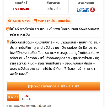
รหัสทัวร์
จำนวนวัน
สายการบิน
TVZ10538
9 วัน 7 คืน
hotel_class
restaurant
โรงแรม 5 ดาว
อาหาร 17 มื้อ + บนเครื่อง
ไฮไลท์:
พักถ้ำ2คืน รวมเข้าเซนต์โซเฟีย โดลมาบาห์เซ ล่องเรือบอสฟ
อรัส อาหารจีน
เที่ยว:
นครใต้ดิน - หุบเขาอุชิซาร์ - หุบเขาเดฟเรนท์ - หุบเขาเกอเรเม่ -
ปราสาทปุยฝ้าย - สุสานโรมันโบราณ - วิหารแห่งอาร์เทมิสโบราณ -
โบสถ์นักบุญเซนต์จอห์น - ISA BEY MOSQUE - หมู่บ้านซิเรนเซ่ - เพ
อร์กามอน - ไอวาลิก - ม้าไม้จำลองกรุงทรอย - สุเหร่าสีน้ำเงิน - จัตุ
รัสสุลต่านอะห์เมต - สุเหร่าเซนต์โซเฟีย - ช่องแคบบอสฟอรัส -
พระราชวังโดลมาบาเช่ - สไปซ์มาร์เก็ต - ทักซิมแสควร์ - กาลาตา
พอร์ต มอลล์
calendar_month
ช่วงเวลาเดินทาง
ส.ค. 69 - ส.ค. 69
เต็ม
ส.ค. 69
08-16
วันหยุดพิเศษ
โปรไฟไหม้
ที่เหลือน้อย
sunny
local_fire_department
confirmation_number