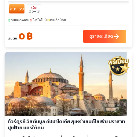
เต็ม
ส.ค. 69
05-13
วันหยุดพิเศษ
โปรไฟไหม้
ที่เหลือน้อย
sunny
local_fire_department
confirmation_number
0 ฿
arrow_forward
ดูรายละเอียด
เริ่มต้น
ทัวร์ตุรกี อิสตันบูล คัปปาโดเกีย สุเหร่าเซนต์โซเฟีย ปราสาท
ปุยฝ้าย นครใต้ดิน