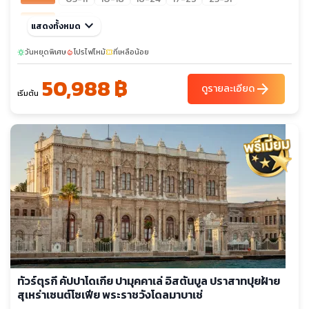
พ.ย. 69
keyboard_arrow_down
21-29
แสดงทั้งหมด
sunny
ธ.ค. 69
วันหยุดพิเศษ
06-14
โปรไฟไหม้
19-27
ที่เหลือน้อย
24-01
26-03
27-04
sunny
local_fire_department
confirmation_number
25-02
31-08
50,988 ฿
arrow_forward
ดูรายละเอียด
เริ่มต้น
ทัวร์ตุรกี คัปปาโดเกีย ปามุคคาเล่ อิสตันบูล ปราสาทปุยฝ้าย
สุเหร่าเซนต์โซเฟีย พระราชวังโดลมาบาเช่