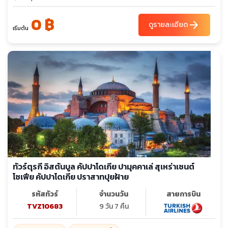
0 ฿
arrow_forward
ดูรายละเอียด
เริ่มต้น
ทัวร์ตุรกี อิสตันบูล คัปปาโดเกีย ปามุคคาเล่ สุเหร่าเซนต์
โซเฟีย คัปปาโดเกีย ปราสาทปุยฝ้าย
รหัสทัวร์
จำนวนวัน
สายการบิน
TVZ10683
9 วัน 7 คืน