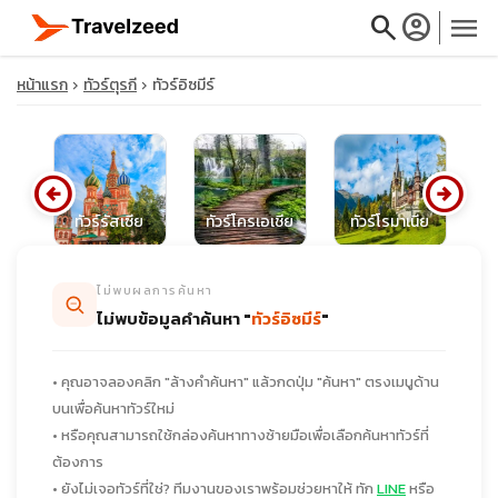
search
account_circle
menu
หน้าแรก
ทัวร์ตุรกี
ทัวร์อิซมีร์
arrow_circle_left
arrow_circle_right
close
นีย
ทัวร์รัสเซีย
ทัวร์โครเอเชีย
ทัวร์โรมาเนีย
ท
travel_explore
ไม่พบผลการค้นหา
ไม่พบข้อมูลคำค้นหา "
ทัวร์อิซมีร์
"
calendar_month
• คุณอาจลองคลิก "ล้างคำค้นหา" แล้วกดปุ่ม "ค้นหา" ตรงเมนูด้าน
search
บนเพื่อค้นหาทัวร์ใหม่
• หรือคุณสามารถใช้กล่องค้นหาทางซ้ายมือเพื่อเลือกค้นหาทัวร์ที่
ต้องการ
• ยังไม่เจอทัวร์ที่ใช่? ทีมงานของเราพร้อมช่วยหาให้ ทัก
LINE
หรือ