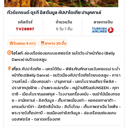
ทัวร์แกรนด์ ตุรกี อิสตันบูล คัปปาโดเกีย ปามุคคาเล่
รหัสทัวร์
จำนวนวัน
สายการบิน
TVZ8897
9 วัน 7 คืน
hotel_class
restaurant
โรงแรม 5 ดาว
อาหาร 20 มื้อ
ไฮไลท์:
ล่องเรือช่องแคบบอสฟอรัส ชมโชว์ระบำหน้าท้อง (Belly
Dance) ชมวิวบอลลูน
เที่ยว:
คัปปาโดเกีย – นครใต้ดิน – พิพิธภัณฑ์กลางแจ้งเกอเรเม่ ระบำ
หน้าท้อง(Belly Dance) - ชมวิวเมืองคัปปาโดเกียโดยบอลลูน - คารา
วานสไลน์ - เมืองคอนย่า - ปามุคคาเล่ - นครโบราณเฮียราโพลิส -
ปราสาทปุยฝ้าย - บ้านพระแม่มาเรีย - หมู่บ้านซิรินเช่UNSEEN - คุซา
ดาซึ - เมืองโบราณเอเฟซุส - โรงงานเครื่องหนัง - ชมม้าไม้เมืองทรอ
ย - ชานัคคาเล่ - อิสตันบูล - เก็บภาพเมืองเก่า - หอคอยกาลาต้า -
แกรนด์บาร์ซ่า - มัสยิดสีน้ำเงิน - ฮิปโปโดม - เก็บภาพฮาเจีย โซเฟีย -
พระราชวังท็อปกาปี - ชมเมืองเก่าอิสตันบูล - ล่องเรือชมช่องแคบ
บอสฟอรัส - ตลาดเครื่องเทศ