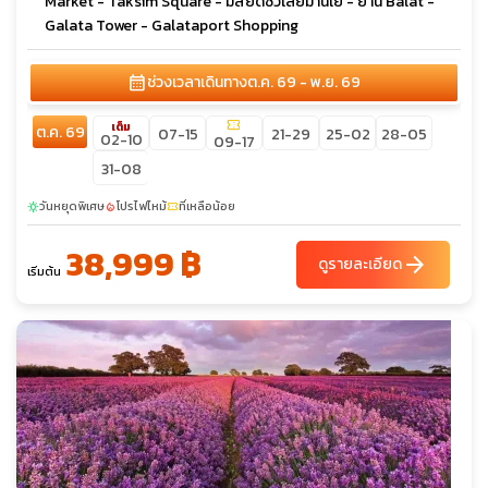
Market - Taksim Square - มัสยิดซิวเลย์มานีเย - ย่าน Balat -
Galata Tower - Galataport Shopping
calendar_month
ช่วงเวลาเดินทาง
ต.ค. 69 - พ.ย. 69
confirmation_number
เต็ม
ต.ค. 69
07-15
21-29
25-02
28-05
02-10
09-17
31-08
วันหยุดพิเศษ
โปรไฟไหม้
ที่เหลือน้อย
sunny
local_fire_department
confirmation_number
38,999 ฿
arrow_forward
ดูรายละเอียด
เริ่มต้น