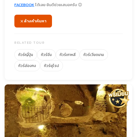
FACEBOOK
ได้เลย ยินดีช่วยเสมอครับ 😊
ล้างคำค้นหา
RELATED TOUR
ทัวร์ญี่ปุ่น
ทัวร์จีน
ทัวร์เกาหลี
ทัวร์เวียดนาม
ทัวร์ฮ่องกง
ทัวร์ยุโรป