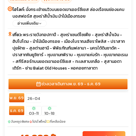
ไฮไลท์:
นั่งกระเช้าชมวิวบนยอดเขาเออร์ซีเยส ล่องเรือชมช่องแคบ
บอสฟอรัส สุเหร่าสีน้ำเงิน ม้าไม้เมืองทรอย
อ่านเพิ่มเติม
เที่ยว:
พระราชวังทอปกาปี - สุเหร่าเซนต์โซเฟีย - สุเหร่าสีน้ำเงิน -
ฮิปโปโดม - ม้าไม้เมืองทรอย - เมืองโบราณเฮียราโพลิส - ปราสาท
ปุยฝ้าย - สุลต่านฮานี - พิพิธภัณฑ์เมฟลานา - นครใต้ดินชาดัค -
ปราสาทหินยูชิซาร์ - หุบเขานกพิราบ - หุบเขาแห่งรัก - หุบเขาเกอเรเม
- สกีรีสอร์ทบนยอดเขาเออร์ซีเยส - ทะเลสาบเกลือ - สุสานอตา
เติร์ก - ย่าน Balat Old Houses - หอคอยกาลาตา
calendar_month
ช่วงเวลาเดินทาง
พ.ย. 69 - ธ.ค. 69
พ.ย. 69
26-04
sunny
sunny
ธ.ค. 69
03-11
10-18
วันหยุดพิเศษ
โปรไฟไหม้
ที่เหลือน้อย
sunny
local_fire_department
confirmation_number