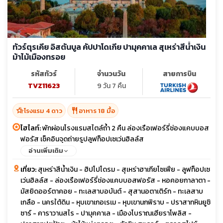
ทัวร์ตุรเคีย อิสตันบูล คัปปาโดเกีย ปามุคคาเล สุเหร่าสีน้ำเงิน
ม้าไม้เมืองทรอย
รหัสทัวร์
จำนวนวัน
สายการบิน
TVZ11623
9 วัน 7 คืน
hotel_class
restaurant
โรงแรม 4 ดาว
อาหาร 18 มื้อ
ไฮไลท์:
พักผ่อนโรงแรมสไตล์ถ้ำ 2 คืน ล่องเรือเฟอร์รี่ช่องแคบบอส
ฟอรัส เช็คอินจุดถ่ายรูปลูฟท็อปเซเว่นฮิลล์ส
อ่านเพิ่มเติม
เที่ยว:
สุเหร่าสีน้ำเงิน - ฮิปโปโดรม - สุเหร่าฮาเกียโซเฟีย - ลูฟท็อปเซ
เว่นฮิลล์ส - ล่องเรือเฟอร์รี่ช่องแคบบอสฟอรัส - หอคอยกาลาตา -
มัสยิดออร์ตาคอย - ทะเลสาบอบันต์ - สุสานอตาเติร์ก - ทะเลสาบ
เกลือ - นครใต้ดิน - หุบเขาเกอเรเม - หุบเขานกพิราบ - ปราสาทหินยูชิ
ซาร์ - คาราวานสไร - ปามุคคาเล - เมืองโบราณเฮียราโพลิส -