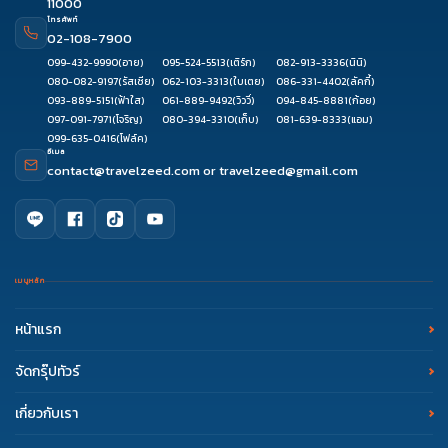
11000
โทรศัพท์
02-108-7900
099-432-9990
(อาย)
095-524-5513
(เติร์ก)
082-913-3336
(นินิ)
080-082-9197
(รัสเซีย)
062-103-3313
(ใบเตย)
086-331-4402
(ลัคกี้)
093-889-5151
(ฟ้าใส)
061-889-9492
(วิววี่)
094-845-8881
(ก้อย)
097-091-7971
(โจริญ)
080-394-3310
(เก็บ)
081-639-8333
(แอม)
099-635-0416
(โฟล์ค)
อีเมล
contact@travelzeed.com
or
travelzeed@gmail.com
เมนูหลัก
หน้าแรก
จัดกรุ๊ปทัวร์
เกี่ยวกับเรา