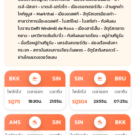
เรล์-นัสเซา - บาเรล์-เฮร์ตโท - เมืองรอตเตอร์ดัม - บ้านลูกเต๋า
ไคก์คูมูส - Markthal - เมืองเดลฟท์ - จัตุรัสเขตเมืองเก่า -
ศาลาว่าการเมืองเดลฟท์ - โบสถ์ใหม่ - โบสถ์เก่า - กังหันลม
โบราณ Deflt Windmill de Roos - เมืองฮาร์เล็ม - จัตุรัสตลาด
กลาง - มหาวิหารเซ้นต์บาโว - กังหันลมอาเดรียน - หมู่บ้านกีธูร์น
- นั่งเรือหมู่บ้านกีธูร์น - นครอัมสเตอร์ดัม - ล่องเรือหลังคา
กระจก - สถาบันสอนการเจียระไนเพชร - จัตุรัสดัมสแควร์ -
ย่านโคมแดงเดอวัลเลน
BKK
SIN
SIN
BRU
flight_takeoff
flight_takeoff
ไฟล์ทไป
เวลาออก
เวลาถึง
ไฟล์ทไป
เวลาออก
เวลาถึง
SQ711
SQ304
18:30น.
21:55น.
23:55น.
07:25น.
AMS
SIN
SIN
BKK
flight_land
flight_land