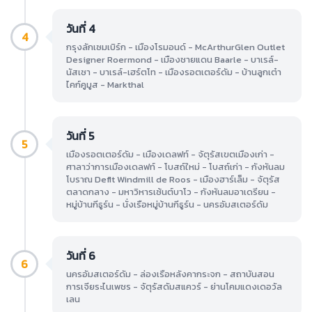
วันที่ 4
4
กรุงลักเซมเบิร์ก - เมืองโรมอนด์ - McArthurGlen Outlet
Designer Roermond - เมืองชายแดน Baarle - บาเรล์-
นัสเซา - บาเรล์-เฮร์ตโท - เมืองรอตเตอร์ดัม - บ้านลูกเต๋า
ไคก์คูมูส - Markthal
วันที่ 5
5
เมืองรอตเตอร์ดัม - เมืองเดลฟท์ - จัตุรัสเขตเมืองเก่า -
ศาลาว่าการเมืองเดลฟท์ - โบสถ์ใหม่ - โบสถ์เก่า - กังหันลม
โบราณ Deflt Windmill de Roos - เมืองฮาร์เล็ม - จัตุรัส
ตลาดกลาง - มหาวิหารเซ้นต์บาโว - กังหันลมอาเดรียน -
หมู่บ้านกีธูร์น - นั่งเรือหมู่บ้านกีธูร์น - นครอัมสเตอร์ดัม
วันที่ 6
6
นครอัมสเตอร์ดัม - ล่องเรือหลังคากระจก - สถาบันสอน
การเจียระไนเพชร - จัตุรัสดัมสแควร์ - ย่านโคมแดงเดอวัล
เลน