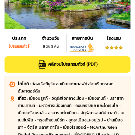
ประเภท
จำนวนวัน
สายการบิน
โรงแรม
โปรแกรมทัวร์
8 วัน 5 คืน
คลิกชมโปรแกรมทัวร์ (PDF)
ไฮไลท์ :
ล่องเรือกีธูร์น ชมเมืองเก่าเดลฟท์ ล่องเรือกระจก
อัมสเตอร์ดัม
เที่ยว :
เมืองบรูกก์ - จัตุรัสใจกลางเมือง - เมืองเกนต์ - ปราสาท
ท่านเคานท์ - มหาวิหารเมืองเกนท์ - ถนนกราสเล และโคเรนไล -
เมืองบรัสเซลส์ - อาคารอะโตเมียม - จัตุรัสกรองด์ปลาสต์ - เม
เนเก้นพีส - กรุงลักเซมเบิร์ก - จุดระเบียงแห่งยุโรป - ย่านเมือง
เก่า - จัตุรัส ปลาส ดาร์ม - เมืองโรมอนด์ - McArthurGlen
Outlet Designer Roermond - เมืองชายแดน Baarle - บา