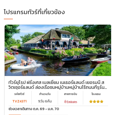
โปรแกรมทัวร์ที่เกี่ยวข้อง
ทัวร์ยุโรป ฝรั่งเศส เบลเยี่ยม เนเธอร์แลนด์ เยอรมนี ส
วิตเซอร์แลนด์ ล่องเรือชมหมู่บ้านหมู่บ้านไร้ถนนกีรูร์น
และขึ้นกระเช้าสู่ยอดเขาทิตลิส
รหัสทัวร์
จำนวนวัน
สายการบิน
โรงเเรม
TVZ4371
9วัน 6คืน
ช่วงเวลาเดินทาง ต.ค. 69 - ม.ค. 70