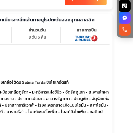
รมาเนีย เจาะลึกเส้นทางยุโรปตะวันออกสุดคลาสสิก
call
จำนวนวัน
สายการบิน
9 วัน 6 คืน
ลือใต้ดิน Salina Turda ชิมโยเกิร์ตแท้
- เหมืองเกลือตูร์ดา - มหาวิหารแห่งซีบิว - จัตุรัสฮูเอท - สะพานโกหก
าทบราน - ปราสาทเปเลส - อาคารรัฐสภา - ประตูชัย - จัตุรัสแห่ง
ร์โก้ - ปราสาทซารีเวทส์ - โรงละครกลางแจ้งแบบโรมัน - สภาโรมัน -
 - อารามรีล่า - โบสถ์เซนต์โซเฟีย - โบสถ์ยิวโซเฟีย - หอศิลป์