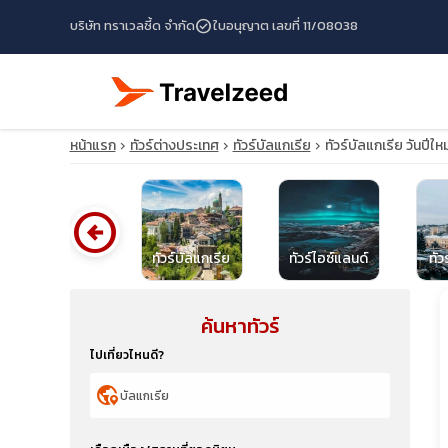
check_circle
บริษัท ทราเวลซี้ด จำกัด
ใบอนุญาต เลขที่ 11/08038
หน้าแรก
ทัวร์ต่างประเทศ
ทัวร์บัลแกเรีย
ทัวร์บัลแกเรีย วันปีใ
arrow_circle_left
ทัวร์ยูเครน
ทัวร์บัลแกเรีย
ทัวร์ไอซ์แลนด์
ทัว
ค้นหาทัวร์
travel_explore
ไปเที่ยวไหนดี?
calendar_month
globe_location_pin
search