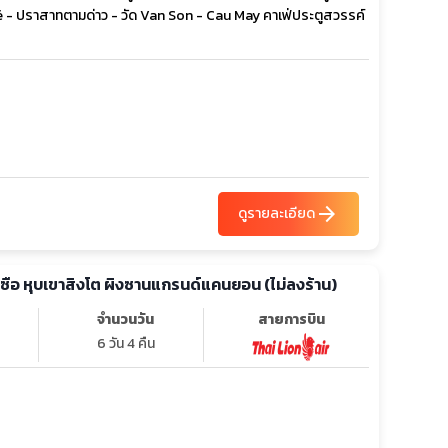
Café - ปราสาทตามด่าว - วัด Van Son - Cau May คาเฟ่ประตูสวรรค์
arrow_forward
ดูรายละเอียด
เอินซือ หุบเขาสิงโต ผิงซานแกรนด์แคนยอน (ไม่ลงร้าน)
จำนวนวัน
สายการบิน
6 วัน 4 คืน