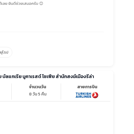
้เลย ยินดีช่วยเสมอครับ 😊
์ยุโรป
ทัวร์ยุโรป โรมาเนีย บัลแกเรีย บูคาเรสต์ โซเฟีย สำนักสงฆ์เมืองรีล่า
จำนวนวัน
สายการบิน
8 วัน 5 คืน