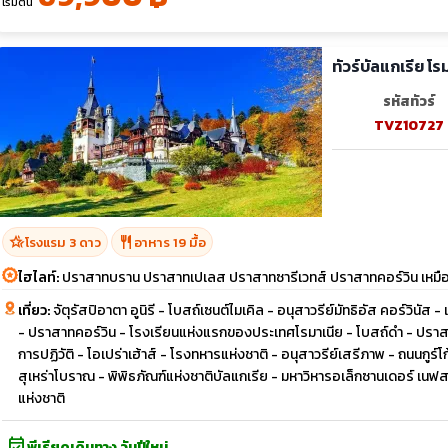
เริ่มต้น
ทัวร์บัลแกเรีย โ
รหัสทัวร์
TVZ10727
hotel_class
restaurant
โรงแรม 3 ดาว
อาหาร 19 มื้อ
ไฮไลท์:
ปราสาทบราน ปราสาทเปเลส ปราสาทซารีเวทส์ ปราสาทคอร์วิน เหมืองเก
เที่ยว:
จัตุรัสปิอาตา อูนิรี - โบสถ์เซนต์ไมเคิล - อนุสาวรีย์มัทธิอัส คอร์วินัส 
- ปราสาทคอร์วิน - โรงเรียนแห่งแรกของประเทศโรมาเนีย - โบสถ์ดำ - ปราส
การปฏิวัติ - โอเปร่าเฮ้าส์ - โรงทหารแห่งชาติ - อนุสาวรีย์เสรีภาพ - ถนนกู
สุเหร่าโบราณ - พิพิธภัณฑ์แห่งชาติบัลแกเรีย - มหาวิหารอเล็กซานเดอร์ เนฟสกี
แห่งชาติ
event_available
พีเรียดเดินทาง วันปีใหม่