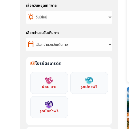
เลือกวันหยุดเทศกาล
sunny
เลือกจำนวนวันเดินทาง
calendar_today
payments
โปรบัตรเครดิต
ผ่อน 0%
รูดบัตรฟรี
รูดมัดจำฟรี