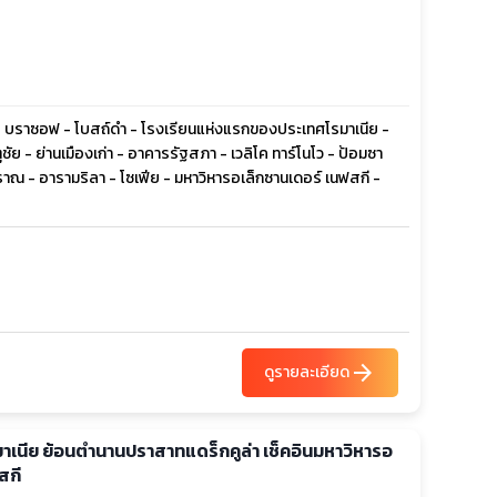
 - บราซอฟ - โบสถ์ดำ - โรงเรียนแห่งแรกของประเทศโรมาเนีย -
ัย - ย่านเมืองเก่า - อาคารรัฐสภา - เวลิโค ทาร์โนโว - ป้อมซา
ณ - อารามริลา - โซเฟีย - มหาวิหารอเล็กซานเดอร์ เนฟสกี -
arrow_forward
ดูรายละเอียด
รมาเนีย ย้อนตำนานปราสาทแดร็กคูล่า เช็คอินมหาวิหารอ
สกี