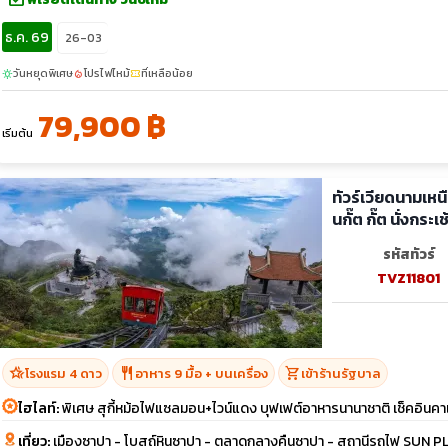
ธ.ค. 69
26-03
วันหยุดพิเศษ
โปรไฟไหม้
ที่เหลือน้อย
sunny
local_fire_department
confirmation_number
79,900 ฿
เริ่มต้น
ทัวร์เวียดนามเหน
นกั๊ต กั๊ต นั่งกร
รหัสทัวร์
TVZ11801
hotel_class
restaurant
shopping_cart
โรงแรม 4 ดาว
อาหาร 9 มื้อ + บนเครื่อง
เข้าร้านรัฐบาล
ไฮไลท์:
พิเศษ สุกี้หม้อไฟแซลมอน+ไวน์แดง บุฟเฟต์อาหารนานาชาติ เช็คอินคาเ
เที่ยว:
เมืองซาปา - โบสถ์หินซาปา - ตลาดกลางคืนซาปา - สถานีรถไฟ SUN PLAZA 