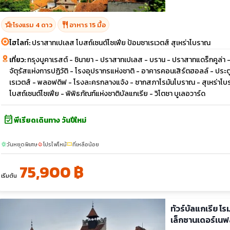
hotel_class
restaurant
โรงแรม 4 ดาว
อาหาร 15 มื้อ
ไฮไลท์:
ปราสาทเปเลส โบสถ์เซนต์โซเฟีย ป้อมซาเรเวตส์ สุเหร่าโบราณ
เที่ยว:
กรุงบูคาเรสต์ - ชินายา - ปราสาทเปเลส - บราน - ปราสาทแดร็กคูล่า
จัตุรัสแห่งการปฏิวัติ - โรงอุปรากรแห่งชาติ - อาคารคอนเสิร์ตฮอลล์ - ประตูช
เรเวตส์ - พลอฟดิฟ - โรงละครกลางแจ้ง - ซากสภาโรมันโบราณ - สุเหร่าโบรา
โบสถ์เซนต์โซเฟีย - พิพิธภัณฑ์แห่งชาติบัลแกเรีย - วิโตชา บูเลอวาร์ด
event_available
พีเรียดเดินทาง วันปีใหม่
วันหยุดพิเศษ
โปรไฟไหม้
ที่เหลือน้อย
sunny
local_fire_department
confirmation_number
75,900 ฿
เริ่มต้น
ทัวร์บัลแกเรีย โ
เล็กซานเดอร์เนฟ