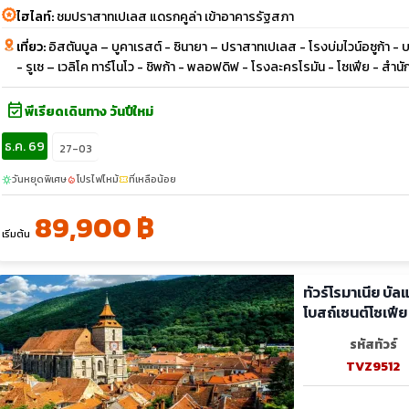
ไฮไลท์:
ชมปราสาทเปเลส แดรกคูล่า เข้าอาคารรัฐสภา
เที่ยว:
อิสตันบูล – บูคาเรสต์ - ซินายา – ปราสาทเปเลส - โรงบ่มไวน์อซูก้า 
- รูเซ – เวลิโค ทาร์โนโว - ชิพก้า - พลอฟดิฟ - โรงละครโรมัน - โซเฟีย - สำนัก
event_available
พีเรียดเดินทาง วันปีใหม่
ธ.ค. 69
27-03
วันหยุดพิเศษ
โปรไฟไหม้
ที่เหลือน้อย
sunny
local_fire_department
confirmation_number
89,900 ฿
เริ่มต้น
ทัวร์โรมาเนีย บั
โบสถ์เซนต์โซเฟีย
รหัสทัวร์
TVZ9512