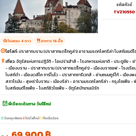
รหัสทัวร์
TVZ10550
hotel_class
restaurant
โรงแรม 4 ดาว
อาหาร 16 มื้อ
ไฮไลท์:
ปราสาทบราน (ปราสาทแดร็กคูล่า) อารามมรดกโลกรีล่า โบสถ์เซนต์โ
เที่ยว:
จัตุรัสแห่งการปฏิวัติ - โอเปร่าเฮ้าส์ - โรงทหารแห่งชาติ - ประตูชัย -
- เมืองบราน - ปราสาทบราน (ปราสาทแดร็กคูล่า) - เมืองบราซอฟ - โรงเรี
โบสถ์ดำ - เมืองเวลีโค ทาร์โนโว - ปราสาทซารีเวทส์ - ย่านถนนกูร์โก้ - เม
สภาโรมัน - สุเหร่าโบราณ - เมืองรีล่า - อารามมรดกโลกรีล่า - กรุงโซเฟีย - 
โบสถ์เซนต์โซเฟีย - โบสถ์ยิวโซเฟีย - จัตุรัสบัทเทนเบิร์ก
event_available
พีเรียดเดินทาง วันปีใหม่
วันหยุดพิเศษ
โปรไฟไหม้
ที่เหลือน้อย
sunny
local_fire_department
confirmation_number
69,900 ฿