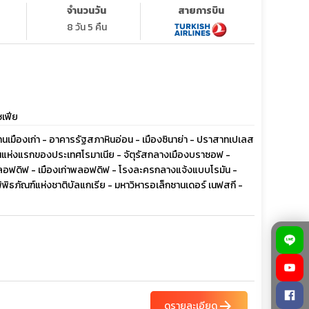
จำนวนวัน
สายการบิน
8 วัน 5 คืน
ซเฟีย
 ย่านเมืองเก่า - อาคารรัฐสภาหินอ่อน - เมืองซินาย่า - ปราสาทเปเลส
ยนแห่งแรกของประเทศโรมาเนีย - จัตุรัสกลางเมืองบราซอฟ -
ืองพลอฟดิฟ - เมืองเก่าพลอฟดิฟ - โรงละครกลางแจ้งแบบโรมัน -
พิพิธภัณฑ์แห่งชาติบัลแกเรีย - มหาวิหารอเล็กซานเดอร์ เนฟสกี -
arrow_forward
ดูรายละเอียด