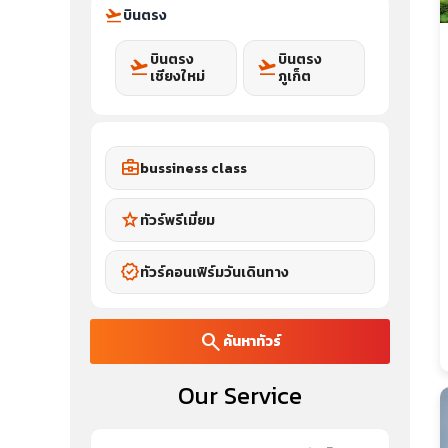
flight_takeoff
บินตรง
บินตรง
บินตรง
flight_takeoff
flight_takeoff
เชียงใหม่
ภูเก็ต
business_center
bussiness class
star
ทัวร์พรีเมี่ยม
verified
ทัวร์คอนเฟิร์มวันเดินทาง
search
ค้นหาทัวร์
Our Service