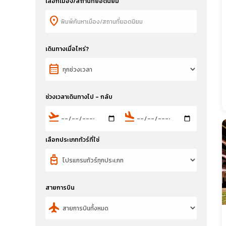
เลือกเมือง/สถานที่ยอดนิยม
location_on
เดินทางเมื่อไหร่?
calendar_month
ช่วงเวลาเดินทางไป - กลับ
flight_takeoff
flight_land
เลือกประเภททัวร์ที่ใช่
travel_luggage_and_bags
สายการบิน
flight