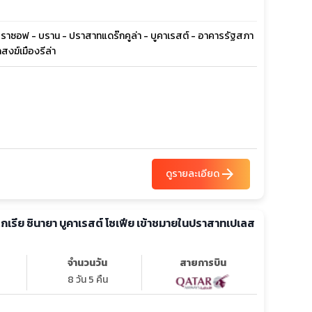
- บราซอฟ - บราน - ปราสาทแดร๊กคูล่า - บูคาเรสต์ - อาคารรัฐสภา
สงฆ์เมืองรีล่า
arrow_forward
ดูรายละเอียด
ลแกเรีย ซินายา บูคาเรสต์ โซเฟีย เข้าชมายในปราสาทเปเลส
จำนวนวัน
สายการบิน
8 วัน 5 คืน