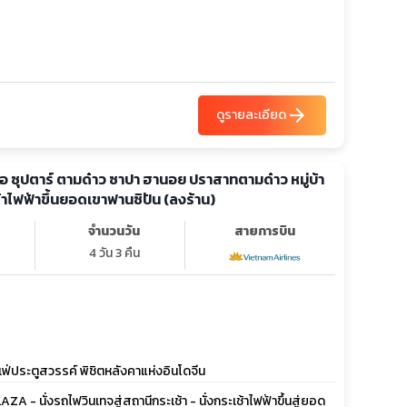
arrow_forward
ดูรายละเอียด
ือ ซุปตาร์ ตามด๋าว ซาปา ฮานอย ปราสาทตามด๋าว หมู่บ้า
ะเช้าไฟฟ้าขึ้นยอดเขาฟานซิปัน (ลงร้าน)
จำนวนวัน
สายการบิน
4 วัน 3 คืน
ฟ่ประตูสวรรค์ พิชิตหลังคาแห่งอินโดจีน
- นั่งรถไฟวินเทจสู่สถานีกระเช้า - นั่งกระเช้าไฟฟ้าขึ้นสู่ยอด