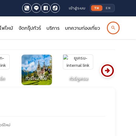
เข้าสู่ระบบ
TH
EN
รไฟไหม้
จัดกรุ๊ปทัวร์
บริการ
บทความท่องเที่ยว
search
arrow_circle_right
าโก
ทัวร์โรมาเนีย
ทัวร์ยูเครน
ทัวร์บัลแกเรีย
วร์ใหม่