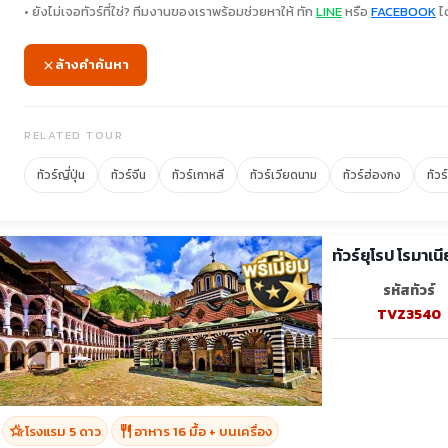
• ยังไม่เจอทัวร์ที่ใช่? ทีมงานของเราพร้อมช่วยหาให้ ทัก
LINE
หรือ
FACEBOOK
ได
ล้างคำค้นหา
RELATED TOUR
ทัวร์ญี่ปุ่น
ทัวร์จีน
ทัวร์เกาหลี
ทัวร์เวียดนาม
ทัวร์ฮ่องกง
ทัวร
รหัสทัวร์
TVZ3540
hotel_class
restaurant
โรงแรม 5 ดาว
อาหาร 16 มื้อ + บนเครื่อง