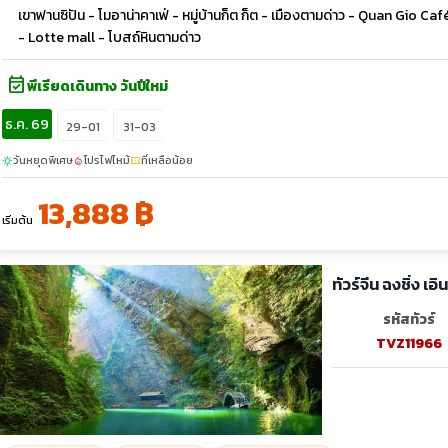
เขาฟานซิปัน - โมอาน่าคาเฟ่ - หมู่บ้านก็ต ก็ต - เมืองตามด่าว - Quan Gio 
- Lotte mall - โบสถ์หินตามด่าว
event_available
พีเรียดเดินทาง วันปีใหม่
ธ.ค. 69
29-01
31-03
วันหยุดพิเศษ
โปรไฟไหม้
ที่เหลือน้อย
sunny
local_fire_department
confirmation_number
13,888 ฿
เริ่มต้น
ทัวร์จีน ฉงชิ่ง 
รหัสทัวร์
TVZ11966