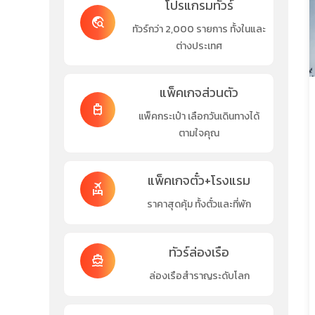
โปรแกรมทัวร์
travel_explore
ทัวร์กว่า 2,000 รายการ ทั้งในและ
ต่างประเทศ
แพ็คเกจส่วนตัว
travel_luggage_and_bags
แพ็คกระเป๋า เลือกวันเดินทางได้
ตามใจคุณ
แพ็คเกจตั๋ว+โรงแรม
flights_and_hotels
ราคาสุดคุ้ม ทั้งตั๋วและที่พัก
ทัวร์ล่องเรือ
directions_boat
ล่องเรือสำราญระดับโลก