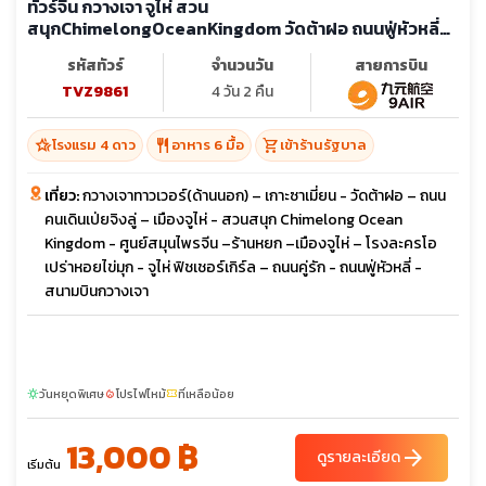
ทัวร์จีน กวางเจา จูไห่ สวน
สนุกChimelongOceanKingdom วัดต้าฝอ ถนนฟู่หัวหลี่
โรงละครโอเปร่าหอยไข่มุก (ลงร้าน)
รหัสทัวร์
จำนวนวัน
สายการบิน
TVZ9861
4 วัน 2 คืน
hotel_class
restaurant
shopping_cart
โรงแรม 4 ดาว
อาหาร 6 มื้อ
เข้าร้านรัฐบาล
เที่ยว:
กวางเจาทาวเวอร์(ด้านนอก) – เกาะซาเมี่ยน - วัดต้าฝอ – ถนน
คนเดินเป่ยจิงลู่ – เมืองจูไห่ - สวนสนุก Chimelong Ocean
Kingdom - ศูนย์สมุนไพรจีน –ร้านหยก –เมืองจูไห่ – โรงละครโอ
เปร่าหอยไข่มุก - จูไห่ ฟิชเชอร์เกิร์ล – ถนนคู่รัก - ถนนฟู่หัวหลี่ -
สนามบินกวางเจา
วันหยุดพิเศษ
โปรไฟไหม้
ที่เหลือน้อย
sunny
local_fire_department
confirmation_number
13,000 ฿
arrow_forward
ดูรายละเอียด
เริ่มต้น