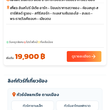
เที่ยว:
อินสไปร์ มีเดีย อาร์ท - ป้อมปราการฮวาซอง - ห้องสมุด ส
ตาร์ฟิลด์ ซูวอน - สกีรีสอร์ท - ทะเลสาบซันจองโฮ - ฮงแด -
พระราชวังเคียงบก - เมียงดง
วันหยุดพิเศษ
โปรไฟไหม้
ที่เหลือน้อย
sunny
local_fire_department
confirmation_number
19,900 ฿
arrow_forward
ดูรายละเอียด
เริ่มต้น
ลิงก์ทัวร์ที่เกี่ยวข้อง
ทัวร์บัลแกเรีย ตามเมือง
location_on
ทัวร์คาซานแล็ก
ทัวร์บลาโกเยฟกราด