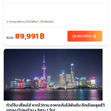
วันหยุดพิเศษ
โปรไฟไหม้
ที่เหลือน้อย
sunny
local_fire_department
confirmation_number
89,991 ฿
arrow_forward
ดูรายละเอียด
เริ่มต้น
ทัวร์จีน เซี่ยงไฮ้ หาดไว่ทาน อาคารต้นไม้พันต้น ตึกเรือหลุยส์วิ
ตตอง (ไม่ลงร้าน + อิสระ 1 วัน)