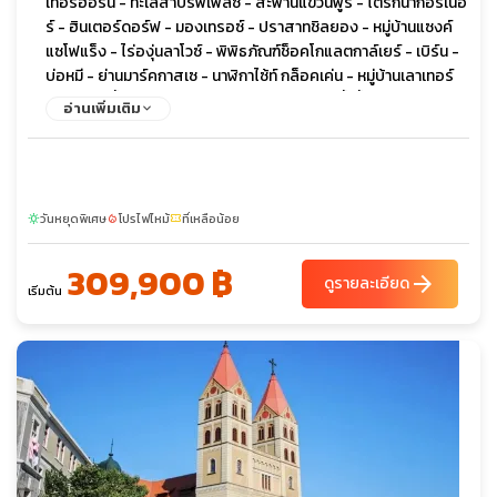
เทอร์ฮอร์น - ทะเลสาบริฟเฟลซี - สะพานแขวนฟูริ - โตรกน้ำกอร์เนอ
ร์ - ฮินเตอร์ดอร์ฟ - มองเทรอซ์ - ปราสาทชิลยอง - หมู่บ้านแซงค์
แซโฟแร็ง - ไร่องุ่นลาโวซ์ - พิพิธภัณฑ์ช็อคโกแลตกาล์เยร์ - เบิร์น -
บ่อหมี - ย่านมาร์คกาสเซ - นาฬิกาไซ้ท์ กล็อคเค่น - หมู่บ้านเลาเทอร์
บรุนเนน - น้ำตกชเตาบ์บาค - ยอดเขาจุงเฟรา - ถ้ำน้ำแข็ง 1,000 ปี -
อ่านเพิ่มเติม
ธารน้ำแข็ง Aletsch - สถานีไอเกอร์ - กรินเดลวาล์ด - อินเทอร์ลา
เก้น - ทะเลสาบเบรียนซ์ - ลูเซิร์น - อนุสาวรีย์สิงโต - สะพานไม้คา
เปล - แม่น้ำรุซซ์ - ซาฟเฮาส์เซ่น - น้ำตกไรน์
วันหยุดพิเศษ
โปรไฟไหม้
ที่เหลือน้อย
sunny
local_fire_department
confirmation_number
309,900 ฿
arrow_forward
ดูรายละเอียด
เริ่มต้น