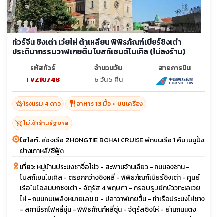
ทัวร์จีน ชิงเต่า เว่ยไห่ ต้าเหลียน พิพิธภัณฑ์เบียร์ชิงเต่า
ประติมากรรมวาฬเกยตื้น โบสถ์เซนต์ไมเคิล (ไม่ลงร้าน)
รหัสทัวร์
จำนวนวัน
สายการบิน
TVZ10748
6 วัน 5 คืน
hotel_class
restaurant
โรงแรม 4 ดาว
อาหาร 13 มื้อ + บนเครื่อง
shopping_cart_off
ไม่เข้าร้านรัฐบาล
ไฮไลท์:
ล่องเรือ ZHONGTIE BOHAI CRUISE พักบนเรือ 1 คืน เมนูปิ้ง
ย่างเกาหลี/ซีฟู้ด
เที่ยว:
หมู่บ้านประมงชาจื่อโข่ว - สะพานจ้านเฉียว - ถนนจงซาน -
โบสถ์เซนไมเคิล - ตรอกกว่างชิงหลี่ - พิพิธภัณฑ์เบียร์ชิงเต่า - ศูนย์
เรือใบโอลิมปิกชิงเต่า - จัตุรัส 4 พฤษภา - กรอบรูปยักษ์วิวทะเลเวย
ไห่ - ถนนคบเพลิงหมายเลข 8 - ปลาวาฬเกยตื้น - ท่าเรือประมงไห่ชาง
- สถานีรถไฟหลี่ซุ่น - พิพิธภัณฑ์หลี่ซุ่น - จัตุรัสซิงไห่ - ย่านถนนตง