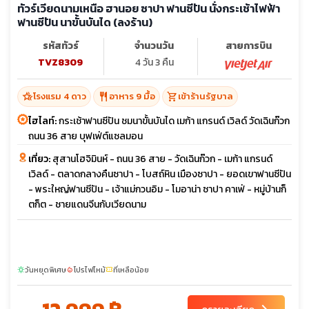
ทัวร์เวียดนามเหนือ ฮานอย ซาปา ฟานซีปัน นั่งกระเช้าไฟฟ้า
ฟานซีปัน นาขั้นบันได (ลงร้าน)
รหัสทัวร์
จำนวนวัน
สายการบิน
TVZ8309
4 วัน 3 คืน
hotel_class
restaurant
shopping_cart
โรงแรม 4 ดาว
อาหาร 9 มื้อ
เข้าร้านรัฐบาล
ไฮไลท์:
กระเช้าฟานซีปัน ชมนาขั้นบันได เมก้า แกรนด์ เวิลด์ วัดเฉินก๊วก
ถนน 36 สาย บุฟเฟ่ต์แซลมอน
เที่ยว:
สุสานโฮจิมินห์ - ถนน 36 สาย - วัดเฉินก๊วก - เมก้า แกรนด์
เวิลด์ - ตลาดกลางคืนซาปา - โบสถ์หิน เมืองซาปา - ยอดเขาฟานซีปัน
- พระใหญ่ฟานซีปัน - เจ้าแม่กวนอิม - โมอาน่า ซาปา คาเฟ่ - หมู่บ้านก็
ตก็ต - ชายแดนจีนกับเวียดนาม
วันหยุดพิเศษ
โปรไฟไหม้
ที่เหลือน้อย
sunny
local_fire_department
confirmation_number