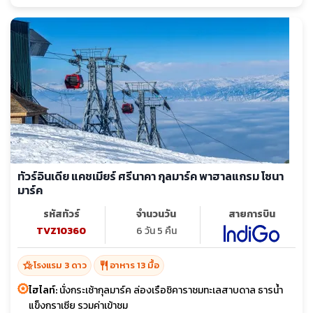
ทัวร์อินเดีย แคชเมียร์ ศรีนาคา กุลมาร์ค พาฮาลแกรม โซนา
มาร์ค
รหัสทัวร์
จำนวนวัน
สายการบิน
TVZ10360
6 วัน 5 คืน
hotel_class
restaurant
โรงแรม 3 ดาว
อาหาร 13 มื้อ
ไฮไลท์:
นั่งกระเช้ากุลมาร์ค ล่องเรือชิคาราชมทะเลสาบดาล ธารน้ำ
แข็งกราเซีย รวมค่าเข้าชม