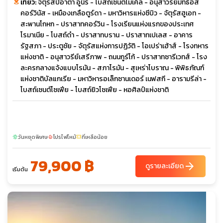
เที่ยว:
จัตุรัสปิอาตา อูนิรี - โบสถ์เซนต์ไมเคิล - อนุสาวรีย์มัทธิอัส
คอร์วินัส - เหมืองเกลือตูร์ดา - มหาวิหารแห่งซีบิว - จัตุรัสฮูเอท -
สะพานโกหก - ปราสาทคอร์วิน - โรงเรียนแห่งแรกของประเทศ
โรมาเนีย - โบสถ์ดำ - ปราสาทบราน - ปราสาทเปเลส - อาคาร
รัฐสภา - ประตูชัย - จัตุรัสแห่งการปฏิวัติ - โอเปร่าเฮ้าส์ - โรงทหาร
แห่งชาติ - อนุสาวรีย์เสรีภาพ - ถนนกูร์โก้ - ปราสาทซารีเวทส์ - โรง
ละครกลางแจ้งแบบโรมัน - สภาโรมัน - สุเหร่าโบราณ - พิพิธภัณฑ์
แห่งชาติบัลแกเรีย - มหาวิหารอเล็กซานเดอร์ เนฟสกี - อารามรีล่า -
โบสถ์เซนต์โซเฟีย - โบสถ์ยิวโซเฟีย - หอศิลป์แห่งชาติ
วันหยุดพิเศษ
โปรไฟไหม้
ที่เหลือน้อย
sunny
local_fire_department
confirmation_number
79,900 ฿
arrow_forward
ดูรายละเอียด
เริ่มต้น