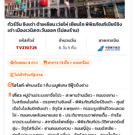
ทัวร์จีน ชิงเต่า ต้าเหลียน เว่ยไห่ เยียนไถ พิพิธภัณฑ์เบียร์ชิง
เต่า เมืองเวนิสตะวันออก (ไม่ลงร้าน)
รหัสทัวร์
จำนวนวัน
สายการบิน
TVZ10725
6 วัน 5 คืน
hotel_class
restaurant
โรงแรม 4 ดาว
อาหาร 13 มื้อ + บนเครื่อง
shopping_cart_off
ไม่เข้าร้านรัฐบาล
ไฮไลท์:
พักบนเรือ 1 คืน เมนูพิเศษ ซีฟู๊ดปิ้งย่าง
เที่ยว:
หมู่บ้านประมงชาจื่อโข่ว - สะพานจ้านเฉียว - ถนนจงซาน -
โบสถ์เซนไมเคิล - ตรอกกว่างชิงหลี่ - พิพิธภัณฑ์เบียร์ชิงเต่า - ศูนย์
เรือใบโอลิมปิกชิงเต่า - จัตุรัส 4 พฤษภา - กรอบรูปยักษ์วิวทะเลเวย
ไห่ - ถนนคบเพลิงหมายเลข 8 - ประติมากรรมวาฬเกยตื้น - ท่าเรือ
ชาวประมงไห่ชาง - สถานีรถไฟหลี่ซุ่น - พิพิธภัณฑ์ประวัติศาสตร์หลี่
ซุ่น - จัตุรัสซิงไห่ - ย่านถนนตงกวน - ถนนญี่ปุ่น - ถนนรัสเซีย -