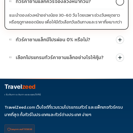
ทัวร์คาซานแล็กควรจองล่วงหน้ากี่วัน?
01
แนะนำจองล่วงหน้าอย่างน้อย 30-60 วัน โดยเฉพาะช่วงวันหยุดยาว
หรือฤดูกาลยอดนิยม เพื่อให้มีตัวเลือกวันเดินทางและราคาที่เหมาะกว่า
ทัวร์คาซานแล็กมีโปรผ่อน 0% หรือไม่?
02
บางโปรแกรมมีโปรผ่อน 0% หรือโปรโมชั่นบัตรเครดิตตามเงื่อนไขที่
เลือกโปรแกรมทัวร์คาซานแล็กอย่างไรให้คุ้ม?
03
บริษัทกำหนด สามารถดูสัญลักษณ์โปรโมชั่นในรายการทัวร์แต่ละ
รายการได้
ควรดูจำนวนวัน ไฮไลต์ที่รวมจริง โรงแรม สายการบิน มื้ออาหาร และ
ช่วงราคา ไม่ควรเทียบจากราคาต่ำสุดเพียงอย่างเดียว
Travel
zeed
เริ่มต้นการเดินทางของคุณได้ที่นี่
TravelZeed.com เว็บไซต์ที่รวมรวมโปรแกรมทัวร์ และแพ็กเกจทัวร์ครบ
มากที่สุด ทั้งทัวร์ในประเทศและทัวร์ต่างประเทศ ง่ายๆ
ใบอนุญาต เลขที่ 11/08038