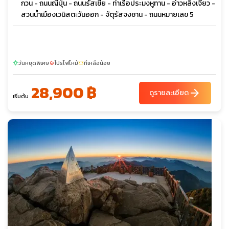
กวน - ถนนญี่ปุ่น - ถนนรัสเซีย - ท่าเรือประมงหูทาน - อ่าวหลิงเจี่ยว -
สวนน้ำเมืองเวนิสตะวันออก - จัตุรัสจงซาน - ถนนหมายเลข 5
วันหยุดพิเศษ
โปรไฟไหม้
ที่เหลือน้อย
sunny
local_fire_department
confirmation_number
28,900 ฿
arrow_forward
ดูรายละเอียด
เริ่มต้น