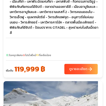
- เมืองกีซ่า - มหาพีระมิดแห่งกีซา - มหาสฟิงซ์ - กิจกรรมการขี่อูฐ -
พิพิธภัณฑ์แกรนด์อียิปต์ - ตลาดข่านเอลคาลีลี - เมืองอาบูซิมเบล -
มหาวิหารอาบูซิมเบล - มหาวิหารรามเสสที่ 2 - วิหารคอมออมโม -
วิหารเอ็ดฟู - หุบผากษัตริย์ - วิหารฮัคเซฟชุด - อนุสาวรีย์แห่งเม
มนอน - วิหารลักซอร์ - มหาวิหารคาร์นัค - ตลาดพื้นเมืองลักซอร์ -
พิพิธภัณฑ์อียิปต์ - ป้อมปราการ CITADEL - สุเหร่าแห่งโมฮัมเม็ดอา
ลี
วันหยุดพิเศษ
โปรไฟไหม้
ที่เหลือน้อย
sunny
local_fire_department
confirmation_number
119,999 ฿
arrow_forward
ดูรายละเอียด
เริ่มต้น