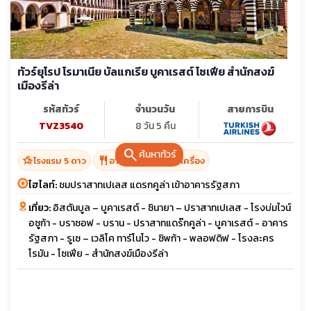
ทัวร์ยุโรป โรมาเนีย บัลแกเรีย บูคาเรสต์ โซเฟีย สำนักสงฆ์
เมืองรีล่า
รหัสทัวร์
จำนวนวัน
สายการบิน
TVZ3540
8 วัน 5 คืน
search
ค้นหาทัวร์
hotel_class
restaurant
โรงแรม 5 ดาว
อาหาร 16 มื้อ + บนเครื่อง
ไฮไลท์:
ชมปราสาทเปเลส แดรกคูล่า เข้าอาคารรัฐสภา
เที่ยว:
อิสตันบูล – บูคาเรสต์ - ซินายา – ปราสาทเปเลส - โรงบ่มไวน์
อซูก้า - บราซอฟ - บราน - ปราสาทแดร๊กคูล่า - บูคาเรสต์ - อาคาร
รัฐสภา - รูเซ – เวลิโค ทาร์โนโว - ชิพก้า - พลอฟดิฟ - โรงละคร
โรมัน - โซเฟีย - สำนักสงฆ์เมืองรีล่า