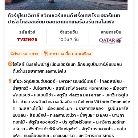
ทัวร์ยุโรป อิตาลี สวิตเซอร์แลนด์ ฝรั่งเศส โรม เซอร์แมท
ปารีส โคลอสเซียม ยอดเขาแมทเทอร์ฮอร์น หอไอเฟล
รหัสทัวร์
จำนวนวัน
สายการบิน
TVZ11973
10 วัน 7 คืน
hotel_class
restaurant
โรงแรม 3 ดาว
อาหาร 14 มื้อ + บนเครื่อง
ไฮไลท์:
นั่งรถไฟเข้าสู่ เมืองเซอร์แมท เช็กอินรูปปั้นชาร์ลี แชปลิน
ดื่มด่ำบรรยากาศทะเลสาบโคโม
เที่ยว:
จัตุรัสเซนต์ปีเตอร์ - มหาวิหารเซนต์ปีเตอร์ - โคลอสเซียม -
น้ำพุเทรวี - บันไดสเปน - สถานีรถไฟ Sesto Fiorentino - เมืองเก่า
ฟลอเรนซ์ - หอเอนปิซ่า - จตุรัส Piazza De Ferrari - มหาวิหารดูโอ
โม่ - ห้างสรรพสินค้ากลางเมืองมิลาน Galleria Vittorio Emanuele
II - ทะเลสาบโคโม่ - เมืองเซอร์แมท - ปราสาทซิลยอง - รูปปั้น ซาร์ลี
แชปลิน - ส้อมยักษ์ - ทะเลสาบเจนีวา - น้ำพุ JET D EAU - นาฬิกา
ดอกไม้ - จัตุรัสคองคอร์ด - ประตูชัยฝรั่งเศส - มหาวิหารนอร์ทเท
อร์คาม - พีระมิดแก้ว พิพิธภัณฑ์ลูฟวร์ - จัตุรัสทรอคาเดโร - หอไอ
เฟล - ถนนช็องเซลีเซ - ย่านมงมาร์ต - มหาวิหารซาเครเกอร์