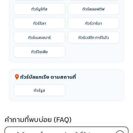
ทัวร์บูร์กัส
ทัวร์พลอฟดิฟ
ทัวร์ริลา
ทัวร์วาร์นา
ทัวร์เนสเซบาร์
ทัวร์เวลิโก ทาร์โนโว
ทัวร์โซเฟีย
ทัวร์บัลแกเรีย ตามสถานที่
location_on
ทัวร์รูส
คำถามที่พบบ่อย (FAQ)