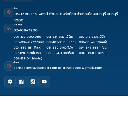
ที่อยู่
105/12 ถนน ราชพฤกษ์ ตำบล บางรักน้อย อำเภอเมืองนนทบุรี นนทบุรี
11000
โทรศัพท์
02-108-7900
099-432-9990
(อาย)
095-524-5513
(เติร์ก)
082-913-3336
(นินิ)
080-082-9197
(รัสเซีย)
062-103-3313
(ใบเตย)
086-331-4402
(ลัคกี้)
093-889-5151
(ฟ้าใส)
061-889-9492
(วิววี่)
094-845-8881
(ก้อย)
097-091-7971
(โจริญ)
080-394-3310
(เก็บ)
081-639-8333
(แอม)
099-635-0416
(โฟล์ค)
อีเมล
contact@travelzeed.com
or
travelzeed@gmail.com
ดูรีวิว
โทรจองทัวร์
จองผ่านแชท
จองผ่านไลน์
เมนูหลัก
หน้าแรก
จัดกรุ๊ปทัวร์