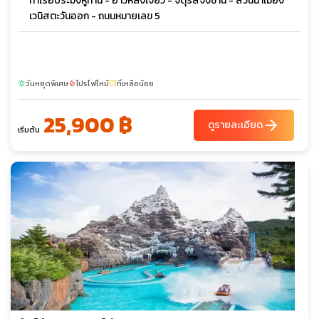
ท่าเรือประมงหูทาน - อ่าวหลิงเจี่ยว - จัตุรัสจงซาน - สวนน้ำเมือง
เวนิสตะวันออก - ถนนหมายเลข 5
วันหยุดพิเศษ
โปรไฟไหม้
ที่เหลือน้อย
sunny
local_fire_department
confirmation_number
25,900 ฿
arrow_forward
ดูรายละเอียด
เริ่มต้น