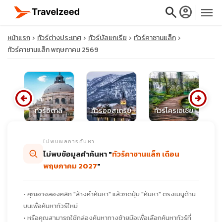
search
account_circle
menu
หน้าแรก
ทัวร์ต่างประเทศ
ทัวร์บัลแกเรีย
ทัวร์คาซานแล็ก
ทัวร์คาซานแล็ก พฤษภาคม 2569
close
arrow_circle_left
arrow_circle_right
นี
ทัวร์อิตาลี
ทัวร์ออสเตรีย
ทัวร์โครเอเชีย
ท
travel_explore
ไม่พบผลการค้นหา
calendar_month
ไม่พบข้อมูลคำค้นหา "
ทัวร์คาซานแล็ก เดือน
พฤษภาคม 2027
"
search
• คุณอาจลองคลิก "ล้างคำค้นหา" แล้วกดปุ่ม "ค้นหา" ตรงเมนูด้าน
บนเพื่อค้นหาทัวร์ใหม่
• หรือคุณสามารถใช้กล่องค้นหาทางซ้ายมือเพื่อเลือกค้นหาทัวร์ที่