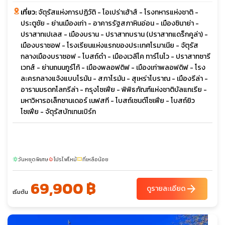
เที่ยว:
จัตุรัสแห่งการปฏิวัติ - โอเปร่าเฮ้าส์ - โรงทหารแห่งชาติ -
ประตูชัย - ย่านเมืองเก่า - อาคารรัฐสภาหินอ่อน - เมืองซินาย่า -
ปราสาทเปเลส - เมืองบราน - ปราสาทบราน (ปราสาทแดร็กคูล่า) -
เมืองบราซอฟ - โรงเรียนแห่งแรกของประเทศโรมาเนีย - จัตุรัส
กลางเมืองบราซอฟ - โบสถ์ดำ - เมืองเวลีโค ทาร์โนโว - ปราสาทซารี
เวทส์ - ย่านถนนกูร์โก้ - เมืองพลอฟดิฟ - เมืองเก่าพลอฟดิฟ - โรง
ละครกลางแจ้งแบบโรมัน - สภาโรมัน - สุเหร่าโบราณ - เมืองรีล่า -
อารามมรดกโลกรีล่า - กรุงโซเฟีย - พิพิธภัณฑ์แห่งชาติบัลแกเรีย -
มหาวิหารอเล็กซานเดอร์ เนฟสกี - โบสถ์เซนต์โซเฟีย - โบสถ์ยิว
โซเฟีย - จัตุรัสบัทเทนเบิร์ก
วันหยุดพิเศษ
โปรไฟไหม้
ที่เหลือน้อย
sunny
local_fire_department
confirmation_number
69,900 ฿
arrow_forward
ดูรายละเอียด
เริ่มต้น