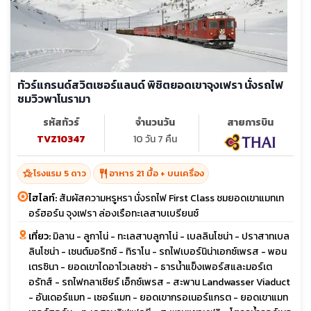
ทัวร์แกรนด์สวิตเซอร์แลนด์ พิชิตยอดเขาจุงเฟรา นั่งรถไฟ
ชมวิวพาโนรามา
รหัสทัวร์
จำนวนวัน
สายการบิน
TVZ10347
10 วัน 7 คืน
hotel_class
restaurant
โรงแรม 5 ดาว
อาหาร 21 มื้อ + บนเครื่อง
ไฮไลท์:
สัมผัสความหรูหรา นั่งรถไฟ First Class ชมยอดเขาแมทเท
อร์ฮอร์น จุงเฟรา ล่องเรือทะเลสาบเบรียนซ์
เที่ยว:
มิลาน - ลูกาโน่ - ทะเลสาบลูกาโน่ - เบลลินโซน่า - ปราสาทเบล
ลินโซน่า - เซนต์มอริทซ์ - ทิราโน - รถไฟเบอร์นิน่าเอกซ์เพรส - พอน
เตรซินา - ยอดเขาไดอาโวเลซซ่า - ธารน้ำแข็งเพอร์สและมอร์เต
อรัทส์ - รถไฟกลาเซียร์ เอ็กซ์เพรส - สะพาน Landwasser Viaduct
- อันเดอร์แมท - เซอร์แมท - ยอดเขากรอเนอร์แกรต - ยอดเขาแมท