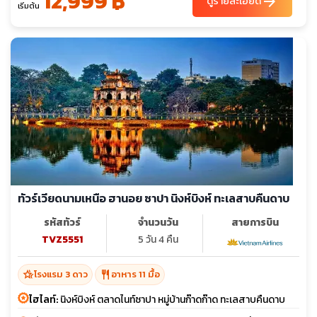
12,999 ฿
arrow_forward
ดูรายละเอียด
เริ่มต้น
ทัวร์เวียดนามเหนือ ฮานอย ซาปา นิงห์บิงห์ ทะเลสาบคืนดาบ
รหัสทัวร์
จำนวนวัน
สายการบิน
TVZ5551
5 วัน 4 คืน
hotel_class
restaurant
โรงแรม 3 ดาว
อาหาร 11 มื้อ
ไฮไลท์:
นิงห์บิงห์ ตลาดไนท์ซาปา หมู่บ้านก๊าดก๊าด ทะเลสาบคืนดาบ