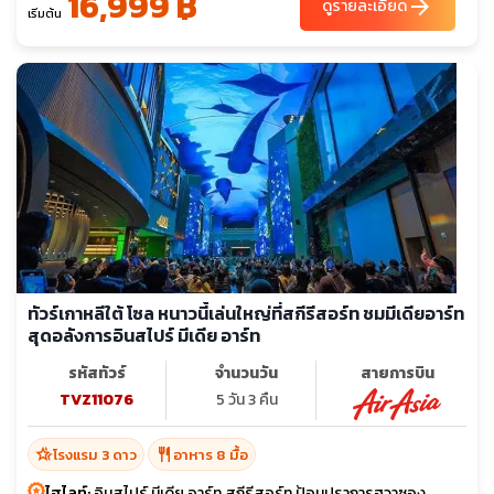
16,999 ฿
arrow_forward
ดูรายละเอียด
เริ่มต้น
ทัวร์เกาหลีใต้ โซล หนาวนี้เล่นใหญ่ที่สกีรีสอร์ท ชมมีเดียอาร์ท
สุดอลังการอินสไปร์ มีเดีย อาร์ท
รหัสทัวร์
จำนวนวัน
สายการบิน
TVZ11076
5 วัน 3 คืน
hotel_class
restaurant
โรงแรม 3 ดาว
อาหาร 8 มื้อ
ไฮไลท์:
อินสไปร์ มีเดีย อาร์ท สกีรีสอร์ท ป้อมปราการฮวาซอง