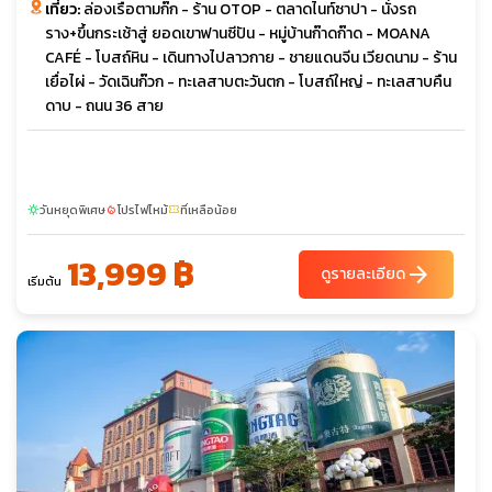
เที่ยว:
ล่องเรือตามก๊ก - ร้าน OTOP - ตลาดไนท์ซาปา - นั่งรถ
ราง+ขึ้นกระเช้าสู่ ยอดเขาฟานซีปัน - หมู่บ้านก๊าดก๊าด - MOANA
CAFÉ - โบสถ์หิน - เดินทางไปลาวกาย - ชายแดนจีน เวียดนาม - ร้าน
เยื่อไผ่ - วัดเฉินก๊วก - ทะเลสาบตะวันตก - โบสถ์ใหญ่ - ทะเลสาบคืน
ดาบ - ถนน 36 สาย
วันหยุดพิเศษ
โปรไฟไหม้
ที่เหลือน้อย
sunny
local_fire_department
confirmation_number
13,999 ฿
arrow_forward
ดูรายละเอียด
เริ่มต้น