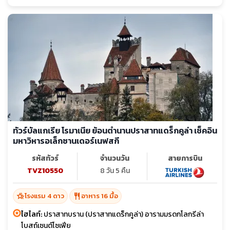
ทัวร์บัลแกเรีย โรมาเนีย ย้อนตำนานปราสาทแดร็กคูล่า เช็คอิน
มหาวิหารอเล็กซานเดอร์เนฟสกี
รหัสทัวร์
จำนวนวัน
สายการบิน
TVZ10550
8 วัน 5 คืน
hotel_class
restaurant
โรงแรม 4 ดาว
อาหาร 16 มื้อ
ไฮไลท์:
ปราสาทบราน (ปราสาทแดร็กคูล่า) อารามมรดกโลกรีล่า
โบสถ์เซนต์โซเฟีย