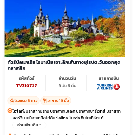
ทัวร์บัลแกเรีย โรมาเนีย เจาะลึกเส้นทางยุโรปตะวันออกสุด
คลาสสิก
รหัสทัวร์
จำนวนวัน
สายการบิน
TVZ10727
9 วัน 6 คืน
hotel_class
restaurant
โรงแรม 3 ดาว
อาหาร 19 มื้อ
ไฮไลท์:
ปราสาทบราน ปราสาทเปเลส ปราสาทซารีเวทส์ ปราสาท
คอร์วิน เหมืองเกลือใต้ดิน Salina Turda ชิมโยเกิร์ตแท้
อ่านเพิ่มเติม