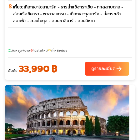
เที่ยว:
เทือกเขาโซนามาร์ค - ธารน้ำแข็งกราเซีย - ทะเลสาบดาล -
ล่องเรือชิคารา - พาฮาลแกรม - เทือกเขากุลมาร์ค - นั่งกระเช้า
ลอยฟ้า - สวนโมกุล - สวนซาลิมาร์ - สวนนิชาท
วันหยุดพิเศษ
โปรไฟไหม้
ที่เหลือน้อย
sunny
local_fire_department
confirmation_number
33,990 ฿
arrow_forward
ดูรายละเอียด
เริ่มต้น