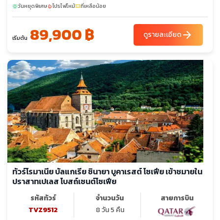
วันหยุดพิเศษ
โปรไฟไหม้
ที่เหลือน้อย
sunny
local_fire_department
confirmation_number
89,900 ฿
arrow_forward
ดูรายละเอียด
เริ่มต้น
ทัวร์โรมาเนีย บัลแกเรีย ซินายา บูคาเรสต์ โซเฟีย เข้าชมายใน
ปราสาทเปเลส โบสถ์เซนต์โซเฟีย
รหัสทัวร์
จำนวนวัน
สายการบิน
TVZ9512
8 วัน 5 คืน