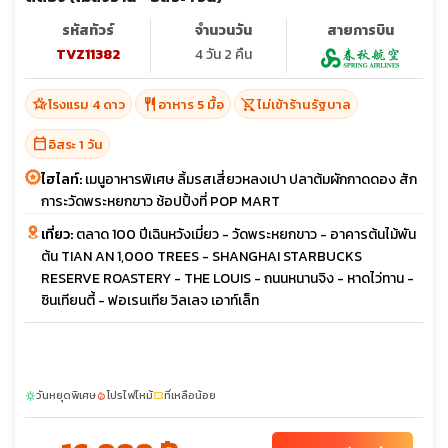
รหัสทัวร์
จำนวนวัน
สายการบิน
TVZ11382
4 วัน 2 คืน
hotel_class
restaurant
shopping_cart_off
โรงแรม 4 ดาว
อาหาร 5 มื้อ
ไม่เข้าร้านรัฐบาล
calendar_today
อิสระ 1 วัน
ไฮไลท์:
เมนูอาหารพิเศษ ลิ้มรสเสี่ยวหลงเปา ปลาต้มผักกาดดอง สัก
การะวัดพระหยกขาว ช้อปปิ้งที่ POP MART
เที่ยว:
ตลาด 100 ปีเฉินหวังเมี่ยว - วัดพระหยกขาว - อาคารต้นไม้พัน
ต้น TIAN AN 1,000 TREES - SHANGHAI STARBUCKS
RESERVE ROASTERY - THE LOUIS - ถนนหนานจิง - หาดไว่ทาน -
ซินเทียนตี้ - ฟอเรนเทีย วิลเลจ เอาท์เล็ท
วันหยุดพิเศษ
โปรไฟไหม้
ที่เหลือน้อย
sunny
local_fire_department
confirmation_number