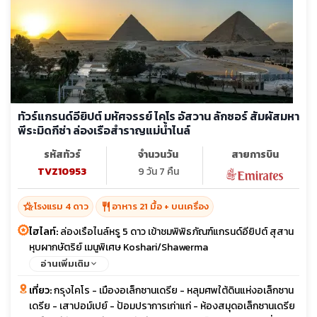
ทัวร์แกรนด์อียิปต์ มหัศจรรย์ ไคโร อัสวาน ลักซอร์ สัมผัสมหา
พีระมิดกีซ่า ล่องเรือสำราญแม่น้ำไนล์
รหัสทัวร์
จำนวนวัน
สายการบิน
TVZ10953
9 วัน 7 คืน
hotel_class
restaurant
โรงแรม 4 ดาว
อาหาร 21 มื้อ + บนเครื่อง
ไฮไลท์:
ล่องเรือไนล์หรู 5 ดาว เข้าชมพิพิธภัณฑ์แกรนด์อียิปต์ สุสาน
หุบผากษัตริย์ เมนูพิเศษ Koshari/Shawerma
อ่านเพิ่มเติม
เที่ยว:
กรุงไคโร - เมืองอเล็กซานเดรีย - หลุมศพใต้ดินแห่งอเล็กซาน
เดรีย - เสาปอม์เปย์ - ป้อมปราการเก่าแก่ - ห้องสมุดอเล็กซานเดรีย