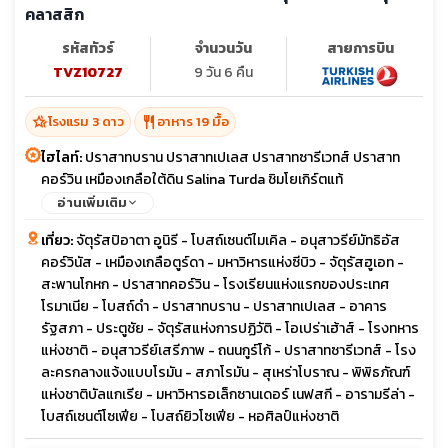
คลาสสิก
รหัสทัวร์
จำนวนวัน
สายการบิน
TVZ10727
9 วัน 6 คืน
hotel_class
restaurant
โรงแรม 3 ดาว
อาหาร 19 มื้อ
ไฮไลท์:
ปราสาทบราน ปราสาทเปเลส ปราสาทซารีเวทส์ ปราสาท
คอร์วิน เหมืองเกลือใต้ดิน Salina Turda ชิมโยเกิร์ตแท้
อ่านเพิ่มเติม
เที่ยว:
จัตุรัสปิอาตา อูนิรี - โบสถ์เซนต์ไมเคิล - อนุสาวรีย์มัทธิอัส
คอร์วินัส - เหมืองเกลือตูร์ดา - มหาวิหารแห่งซีบิว - จัตุรัสฮูเอท -
สะพานโกหก - ปราสาทคอร์วิน - โรงเรียนแห่งแรกของประเทศ
โรมาเนีย - โบสถ์ดำ - ปราสาทบราน - ปราสาทเปเลส - อาคาร
รัฐสภา - ประตูชัย - จัตุรัสแห่งการปฏิวัติ - โอเปร่าเฮ้าส์ - โรงทหาร
แห่งชาติ - อนุสาวรีย์เสรีภาพ - ถนนกูร์โก้ - ปราสาทซารีเวทส์ - โรง
ละครกลางแจ้งแบบโรมัน - สภาโรมัน - สุเหร่าโบราณ - พิพิธภัณฑ์
แห่งชาติบัลแกเรีย - มหาวิหารอเล็กซานเดอร์ เนฟสกี - อารามรีล่า -
โบสถ์เซนต์โซเฟีย - โบสถ์ยิวโซเฟีย - หอศิลป์แห่งชาติ