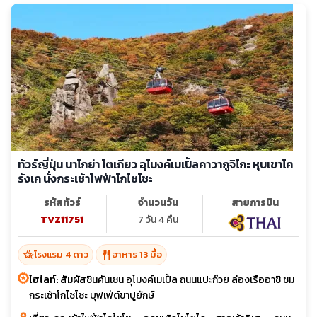
ทัวร์ญี่ปุ่น นาโกย่า โตเกียว อุโมงค์เมเปิ้ลคาวากูจิโกะ หุบเขาโค
รังเค นั่งกระเช้าไฟฟ้าโกไซโชะ
รหัสทัวร์
จำนวนวัน
สายการบิน
TVZ11751
7 วัน 4 คืน
hotel_class
restaurant
โรงแรม 4 ดาว
อาหาร 13 มื้อ
ไฮไลท์:
สัมผัสชินคันเซน อุโมงค์เมเปิ้ล ถนนแปะก๊วย ล่องเรืออาชิ ชม
กระเช้าโกไซโซะ บุฟเฟ่ต์ขาปูยักษ์