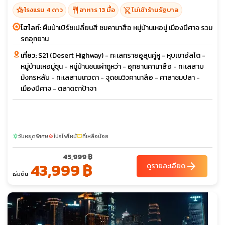
hotel_class
restaurant
shopping_cart_off
โรงแรม 4 ดาว
อาหาร 13 มื้อ
ไม่เข้าร้านรัฐบาล
ไฮไลท์:
ผืนป่าเบิร์ชเปลี่ยนสี ชมคานาสือ หมู่บ้านเหอมู่ เมืองปีศาจ รวม
รถอุทยาน
เที่ยว:
S21 (Desert Highway) - ทะเลทรายอูลุนคู่หู - หุบเขาอัลไต -
หมู่บ้านเหอมู่ซุน - หมู่บ้านชนเผ่าถูหว่า - อุทยานคานาสือ - ทะเลสาบ
มังกรหลับ - ทะเลสาบเทวดา - จุดชมวิวคานาสือ - ศาลาชมปลา -
เมืองปีศาจ - ตลาดตาป้าจา
วันหยุดพิเศษ
โปรไฟไหม้
ที่เหลือน้อย
sunny
local_fire_department
confirmation_number
45,999 ฿
43,999 ฿
arrow_forward
ดูรายละเอียด
เริ่มต้น