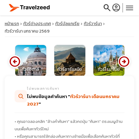
search
account_circle
menu
หน้าแรก
ทัวร์ต่างประเทศ
ทัวร์บัลแกเรีย
ทัวร์วาร์นา
ทัวร์วาร์นา มกราคม 2569
close
arrow_circle_left
arrow_circle_right
ย์
ทัวร์อิตาลี
ทัวร์อาร์เมเนีย
ทัวร์โรมาเนีย
ท
travel_explore
ไม่พบผลการค้นหา
calendar_month
ไม่พบข้อมูลคำค้นหา "
ทัวร์วาร์นา เดือนมกราคม
2027
"
search
• คุณอาจลองคลิก "ล้างคำค้นหา" แล้วกดปุ่ม "ค้นหา" ตรงเมนูด้าน
บนเพื่อค้นหาทัวร์ใหม่
• หรือคุณสามารถใช้กล่องค้นหาทางซ้ายมือเพื่อเลือกค้นหาทัวร์ที่