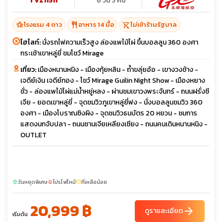
TVZ11511
6 วัน 5 คืน
hotel_class
restaurant
shopping_cart_off
โรงแรม 4 ดาว
อาหาร 14 มื้อ
ไม่เข้าร้านรัฐบาล
ไฮไลท์:
นั่งรถไฟความเร็วสูง ล่องแพไม้ไผ่ ขึ้นบอลลูน 360 องศา
กระเช้าเขาหลู่ยี่ ชมโชว์ Mirage
เที่ยว:
เมืองหนานหนิง - เมืองกุ้ยหลิน - ถ้ำขลุ่ยอ้อ - เขางวงช้าง -
เจดีย์เงิน เจดีย์ทอง - โชว์ Mirage Guilin Night Show - เมืองหยาง
ชั่ว - ล่องแพไม้ไผ่แม่น้ำหยู่หลง - ผ่านชมเขาวงพระจันทร์ - ถนนฝรั่งซี
เจีย - ยอดเขาหลู่ยี่ - จุดชมวิวภูเขาหลู่ยี่ฟง - นั่งบอลลูนชมวิว 360
องศา - เมืองโบราณซิงผิง - จุดชมวิวธนบัตร 20 หยวน - ชมการ
แสดงนกจับปลา - ถนนซานเจียเหลียงเซียง - ถนนคนเดินหนานหนิง -
OUTLET
วันหยุดพิเศษ
โปรไฟไหม้
ที่เหลือน้อย
sunny
local_fire_department
confirmation_number
20,999 ฿
arrow_forward
ดูรายละเอียด
เริ่มต้น