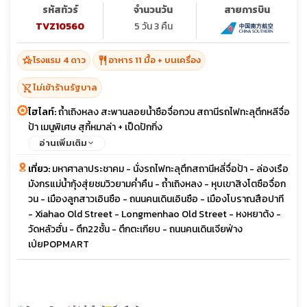
รหัสทัวร์
จำนวนวัน
สายการบิน
TVZ10560
5 วัน 3 คืน
hotel_class
restaurant
โรงแรม 4 ดาว
อาหาร 11 มื้อ + บนเครื่อง
shopping_cart_off
ไม่เข้าร้านรัฐบาล
ไฮไลท์:
ถ้ำเถิงหลง สะพานลอยน้ำซือจื่อกวน สถานีรถไฟทะลุตึกหลีจื่อ
ป้า เมนูพิเศษ สุกี้หมาล่า + เป็ดปักกิ่ง
อ่านเพิ่มเติม
เที่ยว:
มหาศาลาประชาคม - นั่งรถไฟทะลุตึกสถานีหลี่จื่อป้า - ล่องเรือ
มังกรแม่น้ำกุ้งสุ่ยชมวิวยามค่ำคืน - ถ้ำเถิงหลง - หุบเขาสิงโตซือจื่อก
วน - เมืองลูกสาวเอินซือ - ถนนคนเดินเอินซือ - เมืองโบราณสือปาที
- Xiahao Old Street - Longmenhao Old Street - หงหยาต้ง -
วัดหลัวฮั่น - ตึก22ชั้น - ตึกตะเกียบ - ถนนคนเดินเจียฟ่าง
เป่ยPOPMART