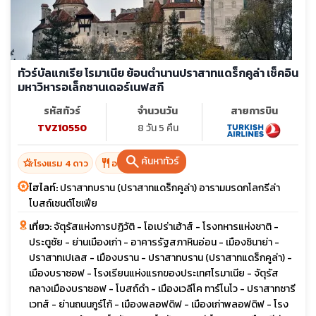
ทัวร์บัลแกเรีย โรมาเนีย ย้อนตำนานปราสาทแดร็กคูล่า เช็คอิน
มหาวิหารอเล็กซานเดอร์เนฟสกี
รหัสทัวร์
จำนวนวัน
สายการบิน
TVZ10550
8 วัน 5 คืน
search
ค้นหาทัวร์
hotel_class
restaurant
โรงแรม 4 ดาว
อาหาร 16 มื้อ
ไฮไลท์:
ปราสาทบราน (ปราสาทแดร็กคูล่า) อารามมรดกโลกรีล่า
โบสถ์เซนต์โซเฟีย
เที่ยว:
จัตุรัสแห่งการปฏิวัติ - โอเปร่าเฮ้าส์ - โรงทหารแห่งชาติ -
ประตูชัย - ย่านเมืองเก่า - อาคารรัฐสภาหินอ่อน - เมืองซินาย่า -
ปราสาทเปเลส - เมืองบราน - ปราสาทบราน (ปราสาทแดร็กคูล่า) -
เมืองบราซอฟ - โรงเรียนแห่งแรกของประเทศโรมาเนีย - จัตุรัส
กลางเมืองบราซอฟ - โบสถ์ดำ - เมืองเวลีโค ทาร์โนโว - ปราสาทซารี
เวทส์ - ย่านถนนกูร์โก้ - เมืองพลอฟดิฟ - เมืองเก่าพลอฟดิฟ - โรง