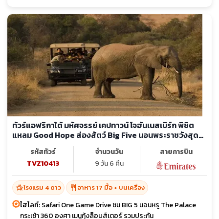
ทัวร์แอฟริกาใต้ มหัศจรรย์ เคปทาวน์ โจฮันเนสเบิร์ก พิชิต
แหลม Good Hope ส่องสัตว์ Big Five นอนพระราชวังสุด
หรู
รหัสทัวร์
จำนวนวัน
สายการบิน
TVZ10413
9 วัน 6 คืน
hotel_class
restaurant
โรงแรม 4 ดาว
อาหาร 17 มื้อ + บนเครื่อง
ไฮไลท์:
Safari One Game Drive ชม BIG 5 นอนหรู The Palace
กระเช้า 360 องศา เมนูกุ้งล็อบส์เตอร์ รวมประกัน