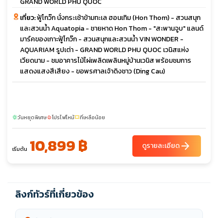
GRAND WORLD PHU QUOC
เที่ยว:
ฟู้โกว๊ก นั่งกระเช้าข้ามทะเล ฮอนเทิม (Hon Thom) - สวนสนุก
และสวนน้ำ Aquatopia - ชายหาด Hon Thom - "สะพานจูบ" แลนด์
มาร์คของเกาะฟู้โกว๊ก - สวนสนุกและสวนน้ำ VIN WONDER -
AQUARIAM รูปเต่า - GRAND WORLD PHU QUOC เวนิสแห่ง
เวียดนาม - ชมอาคารไม้ไผ่เพลิดเพลินหมู่บ้านเวนิส พร้อมชมการ
แสดงแสงสีเสียง - ขอพรศาลเจ้าดิงชาว (Ding Cau)
วันหยุดพิเศษ
โปรไฟไหม้
ที่เหลือน้อย
sunny
local_fire_department
confirmation_number
10,899 ฿
arrow_forward
ดูรายละเอียด
เริ่มต้น
ลิงก์ทัวร์ที่เกี่ยวข้อง