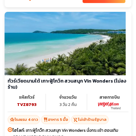
ทัวร์เวียดนามใต้ เกาะฟู้โกว๊ก สวนสนุก Vin Wonders (ไม่ลง
ร้าน)
รหัสทัวร์
จำนวนวัน
สายการบิน
TVZ8793
3 วัน 2 คืน
hotel_class
restaurant
shopping_cart_off
โรงแรม 4 ดาว
อาหาร 5 มื้อ
ไม่เข้าร้านรัฐบาล
ไฮไลท์:
เกาะฟู้โกว๊ก สวนสนุก Vin Wonders นั่งกระเช้า ฮอนเทิม