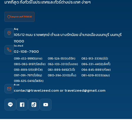
มากที่สุด ทั้งทัวร์ในประเทศและทัวร์ต่างประเทศ ง่ายๆ
ใบอนุญาต เลขที่ 11/08038
ที่อยู่
105/12 ถนน ราชพฤกษ์ ตำบล บางรักน้อย อำเภอเมืองนนทบุรี นนทบุรี
11000
โทรศัพท์
02-108-7900
099-432-9990
(อาย)
095-524-5513
(เติร์ก)
082-913-3336
(นินิ)
080-082-9197
(รัสเซีย)
062-103-3313
(ใบเตย)
086-331-4402
(ลัคกี้)
093-889-5151
(ฟ้าใส)
061-889-9492
(วิววี่)
094-845-8881
(ก้อย)
097-091-7971
(โจริญ)
080-394-3310
(เก็บ)
081-639-8333
(แอม)
099-635-0416
(โฟล์ค)
อีเมล
contact@travelzeed.com
or
travelzeed@gmail.com
ดูรีวิว
ติดต่อเซล
จองผ่านแชท
จองผ่านไลน์
เมนูหลัก