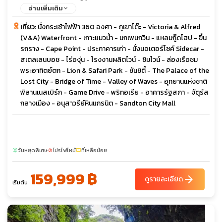
อ่านเพิ่มเติม
เที่ยว:
นั่งกระเช้าไฟฟ้า 360 องศา - ภูเขาโต๊ะ - Victoria & Alfred
(V&A) Waterfront - เกาะแมวน้ำ - นกเพนกวิน - แหลมกู๊ดโฮป - ขึ้น
รถราง - Cape Point - ประภาคารเก่า - นั่งมอเตอร์ไซค์ Sidecar -
สเตลเลนบอช - ไร่องุ่น - โรงงานผลิตไวน์ - ชิมไวน์ - ล่องเรือชม
พระอาทิตย์ตก - Lion & Safari Park - ซันซิตี้ - The Palace of the
Lost City - Bridge of Time - Valley of Waves - อุทยานแห่งชาติ
พิลานเนสเบิร์ก - Game Drive - พริทอเรีย - อาคารรัฐสภา - จัตุรัส
กลางเมือง - อนุสาวรีย์หินแกรนิต - Sandton City Mall
วันหยุดพิเศษ
โปรไฟไหม้
ที่เหลือน้อย
sunny
local_fire_department
confirmation_number
159,999 ฿
arrow_forward
ดูรายละเอียด
เริ่มต้น