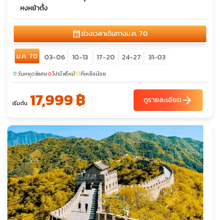
หงหย้าตั้ง
calendar_month
ช่วงเวลาเดินทาง
ม.ค. 70
ม.ค. 70
03-06
10-13
17-20
24-27
31-03
วันหยุดพิเศษ
โปรไฟไหม้
ที่เหลือน้อย
sunny
local_fire_department
confirmation_number
17,999 ฿
arrow_forward
ดูรายละเอียด
เริ่มต้น