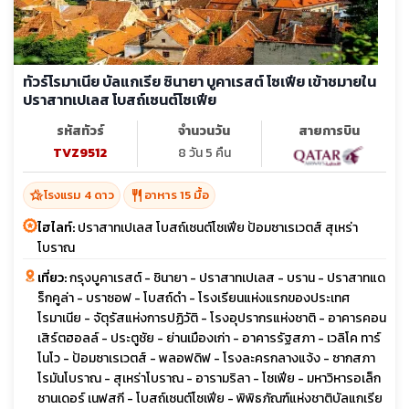
ทัวร์โรมาเนีย บัลแกเรีย ซินายา บูคาเรสต์ โซเฟีย เข้าชมายใน
ปราสาทเปเลส โบสถ์เซนต์โซเฟีย
รหัสทัวร์
จำนวนวัน
สายการบิน
TVZ9512
8 วัน 5 คืน
hotel_class
restaurant
โรงแรม 4 ดาว
อาหาร 15 มื้อ
ไฮไลท์:
ปราสาทเปเลส โบสถ์เซนต์โซเฟีย ป้อมซาเรเวตส์ สุเหร่า
โบราณ
เที่ยว:
กรุงบูคาเรสต์ - ชินายา - ปราสาทเปเลส - บราน - ปราสาทแด
ร็กคูล่า - บราซอฟ - โบสถ์ดำ - โรงเรียนแห่งแรกของประเทศ
โรมาเนีย - จัตุรัสแห่งการปฏิวัติ - โรงอุปรากรแห่งชาติ - อาคารคอน
เสิร์ตฮอลล์ - ประตูชัย - ย่านเมืองเก่า - อาคารรัฐสภา - เวลิโค ทาร์
โนโว - ป้อมซาเรเวตส์ - พลอฟดิฟ - โรงละครกลางแจ้ง - ซากสภา
โรมันโบราณ - สุเหร่าโบราณ - อารามริลา - โซเฟีย - มหาวิหารอเล็ก
ซานเดอร์ เนฟสกี - โบสถ์เซนต์โซเฟีย - พิพิธภัณฑ์แห่งชาติบัลแกเรีย