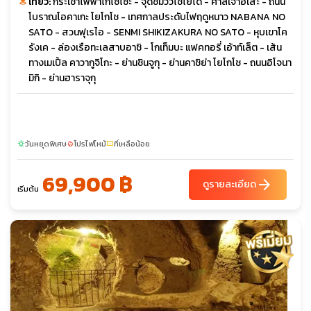
เที่ยว:
กระเช้าไฟฟ้าโกไซโซะ - จุดชมวิวโชโยได - ศาลเจ้าอิเสะ - ถนน
โบราณโอคาเกะ โยโกโช - เทศกาลประดับไฟฤดูหนาว NABANA NO
SATO - สวนฟุเรไอ - SENMI SHIKIZAKURA NO SATO - หุบเขาโค
รังเค - ล่องเรือทะเลสาบอาชิ - โกเท็มบะ แฟคทอรี่ เอ้าท์เล็ต - เส้น
ทางเมเปิ้ล คาวากูจิโกะ - ย่านชินจูกุ - ย่านคาชิย่า โยโกโช - ถนนอิโจนา
มิกิ - ย่านฮาราจุกุ
วันหยุดพิเศษ
โปรไฟไหม้
ที่เหลือน้อย
sunny
local_fire_department
confirmation_number
69,900 ฿
arrow_forward
ดูรายละเอียด
เริ่มต้น