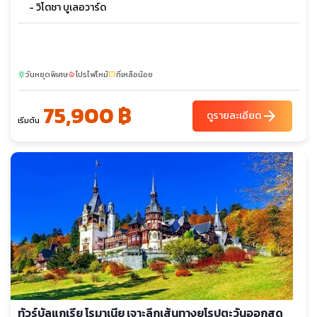
- วิโตชา บูเลอวาร์ด
วันหยุดพิเศษ
โปรไฟไหม้
ที่เหลือน้อย
sunny
local_fire_department
confirmation_number
75,900 ฿
arrow_forward
ดูรายละเอียด
เริ่มต้น
ทัวร์บัลแกเรีย โรมาเนีย เจาะลึกเส้นทางยุโรปตะวันออกสุด