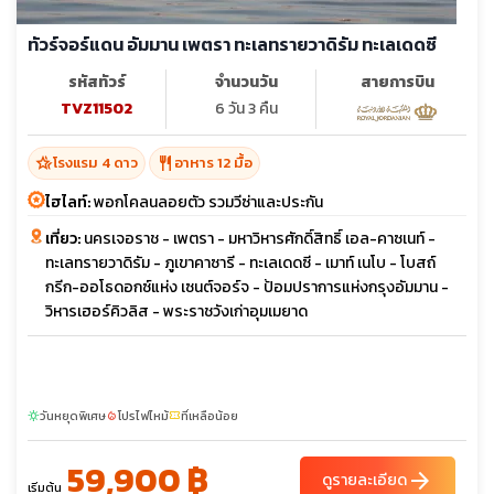
ทัวร์จอร์แดน อัมมาน เพตรา ทะเลทรายวาดิรัม ทะเลเดดซี
รหัสทัวร์
จำนวนวัน
สายการบิน
TVZ11502
6 วัน 3 คืน
hotel_class
restaurant
โรงแรม 4 ดาว
อาหาร 12 มื้อ
ไฮไลท์:
พอกโคลนลอยตัว รวมวีซ่าและประกัน
เที่ยว:
นครเจอราช - เพตรา - มหาวิหารศักดิ์สิทธิ์ เอล-คาซเนท์ -
ทะเลทรายวาดิรัม - ภูเขาคาซารี - ทะเลเดดซี - เมาท์ เนโบ - โบสถ์
กรีก-ออโธดอกซ์แห่ง เซนต์จอร์จ - ป้อมปราการแห่งกรุงอัมมาน -
วิหารเฮอร์คิวลิส - พระราชวังเก่าอุมเมยาด
วันหยุดพิเศษ
โปรไฟไหม้
ที่เหลือน้อย
sunny
local_fire_department
confirmation_number
59,900 ฿
arrow_forward
ดูรายละเอียด
เริ่มต้น