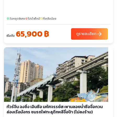
วันหยุดพิเศษ
โปรไฟไหม้
ที่เหลือน้อย
sunny
local_fire_department
confirmation_number
65,900 ฿
arrow_forward
ดูรายละเอียด
เริ่มต้น
ทัวร์จีน ฉงชิ่ง เอินซือ มหัศจรรย์สะพานลอยน้ำซือจื่อกวน
ล่องเรือมังกร ชมรถไฟทะลุตึกหลีจื่อป้า (ไม่ลงร้าน)