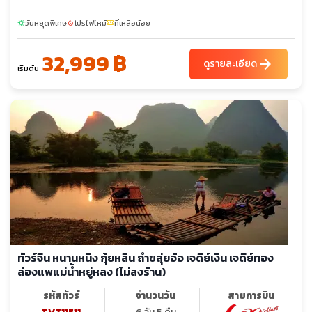
วันหยุดพิเศษ
โปรไฟไหม้
ที่เหลือน้อย
sunny
local_fire_department
confirmation_number
32,999 ฿
arrow_forward
ดูรายละเอียด
เริ่มต้น
ทัวร์จีน หนานหนิง กุ้ยหลิน ถ้ำขลุ่ยอ้อ เจดีย์เงิน เจดีย์ทอง
ล่องแพแม่น้ำหยู่หลง (ไม่ลงร้าน)
รหัสทัวร์
จำนวนวัน
สายการบิน