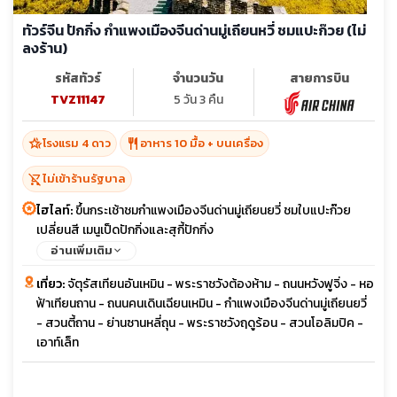
ทัวร์จีน ปักกิ่ง กำแพงเมืองจีนด่านมู่เถียนหวี่ ชมแปะก๊วย (ไม่
ลงร้าน)
รหัสทัวร์
จำนวนวัน
สายการบิน
TVZ11147
5 วัน 3 คืน
hotel_class
restaurant
โรงแรม 4 ดาว
อาหาร 10 มื้อ + บนเครื่อง
shopping_cart_off
ไม่เข้าร้านรัฐบาล
ไฮไลท์:
ขึ้นกระเช้าชมกำแพงเมืองจีนด่านมู่เถียนยวี่ ชมใบแปะก๊วย
เปลี่ยนสี เมนูเป็ดปักกิ่งและสุกี้ปักกิ่ง
อ่านเพิ่มเติม
เที่ยว:
จัตุรัสเทียนอันเหมิน - พระราชวังต้องห้าม - ถนนหวังฟูจิ่ง - หอ
ฟ้าเทียนถาน - ถนนคนเดินเฉียนเหมิน - กำแพงเมืองจีนด่านมู่เถียนยวี่
- สวนตี้ถาน - ย่านซานหลี่ถุน - พระราชวังฤดูร้อน - สวนโอลิมปิค -
เอาท์เล็ท