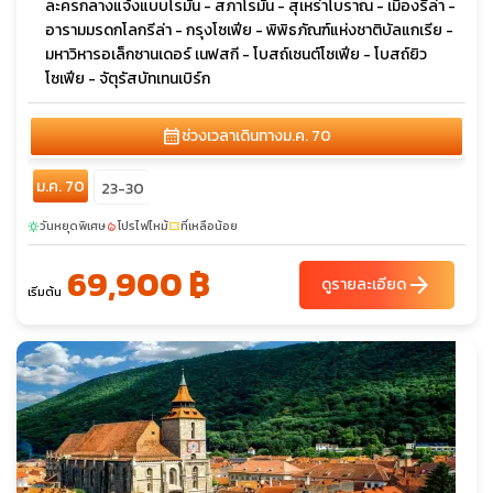
ละครกลางแจ้งแบบโรมัน - สภาโรมัน - สุเหร่าโบราณ - เมืองรีล่า -
อารามมรดกโลกรีล่า - กรุงโซเฟีย - พิพิธภัณฑ์แห่งชาติบัลแกเรีย -
มหาวิหารอเล็กซานเดอร์ เนฟสกี - โบสถ์เซนต์โซเฟีย - โบสถ์ยิว
โซเฟีย - จัตุรัสบัทเทนเบิร์ก
calendar_month
ช่วงเวลาเดินทาง
ม.ค. 70
ม.ค. 70
23-30
วันหยุดพิเศษ
โปรไฟไหม้
ที่เหลือน้อย
sunny
local_fire_department
confirmation_number
69,900 ฿
arrow_forward
ดูรายละเอียด
เริ่มต้น