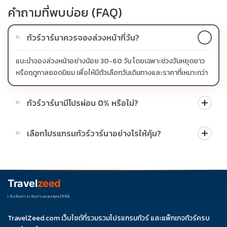
คำถามที่พบบ่อย (FAQ)
ทัวร์วาร์นาควรจองล่วงหน้ากี่วัน?
01
แนะนำจองล่วงหน้าอย่างน้อย 30-60 วัน โดยเฉพาะช่วงวันหยุดยาว
หรือฤดูกาลยอดนิยม เพื่อให้มีตัวเลือกวันเดินทางและราคาที่เหมาะกว่า
ทัวร์วาร์นามีโปรผ่อน 0% หรือไม่?
02
บางโปรแกรมมีโปรผ่อน 0% หรือโปรโมชั่นบัตรเครดิตตามเงื่อนไขที่
เลือกโปรแกรมทัวร์วาร์นาอย่างไรให้คุ้ม?
03
บริษัทกำหนด สามารถดูสัญลักษณ์โปรโมชั่นในรายการทัวร์แต่ละ
รายการได้
ควรดูจำนวนวัน ไฮไลต์ที่รวมจริง โรงแรม สายการบิน มื้ออาหาร และ
ช่วงราคา ไม่ควรเทียบจากราคาต่ำสุดเพียงอย่างเดียว
Travel
zeed
เริ่มต้นการเดินทางของคุณได้ที่นี่
TravelZeed.com เว็บไซต์ที่รวมรวมโปรแกรมทัวร์ และแพ็กเกจทัวร์ครบ