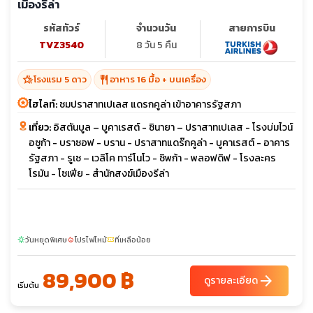
เมืองรีล่า
รหัสทัวร์
จำนวนวัน
สายการบิน
TVZ3540
8 วัน 5 คืน
hotel_class
restaurant
โรงแรม 5 ดาว
อาหาร 16 มื้อ + บนเครื่อง
ไฮไลท์:
ชมปราสาทเปเลส แดรกคูล่า เข้าอาคารรัฐสภา
เที่ยว:
อิสตันบูล – บูคาเรสต์ - ซินายา – ปราสาทเปเลส - โรงบ่มไวน์
อซูก้า - บราซอฟ - บราน - ปราสาทแดร๊กคูล่า - บูคาเรสต์ - อาคาร
รัฐสภา - รูเซ – เวลิโค ทาร์โนโว - ชิพก้า - พลอฟดิฟ - โรงละคร
โรมัน - โซเฟีย - สำนักสงฆ์เมืองรีล่า
วันหยุดพิเศษ
โปรไฟไหม้
ที่เหลือน้อย
sunny
local_fire_department
confirmation_number
89,900 ฿
arrow_forward
ดูรายละเอียด
เริ่มต้น