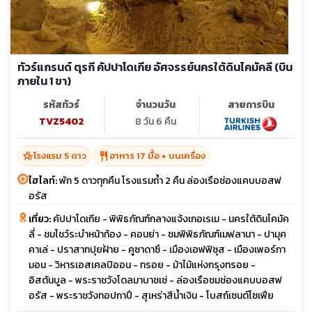
ทัวร์แกรนด์ ตุรกี คัปปาโดเกีย อัศจรรย์นครใต้ดินไคมัคลี (บิน
ภายใน 1 ขา)
รหัสทัวร์
จำนวนวัน
สายการบิน
TVZ5402
8 วัน 6 คืน
hotel_class
restaurant
โรงแรม 5 ดาว
อาหาร 17 มื้อ + บนเครื่อง
ไฮไลท์:
พัก 5 ดาวทุกคืน โรงแรมถ้ำ 2 คืน ล่องเรือช่องแคบบอสฟ
อรัส
เที่ยว:
คัปปาโดเกีย - พิพิธภัณฑ์กลางแจ้งเกอเรเม - นครใต้ดินไคมัค
ลี่ - ชมโชว์ระบำหน้าท้อง - คอนย่า - ชมพิพิธภัณฑ์เมฟลานา - ปามุค
คาเล่ - ปราสาทปุยฝ้าย - คูซาดาซึ - เมืองเอฟฟิซุส - เมืองเพอร์กา
มอน - วิหารเอสเคลปิออน - ทรอย - ม้าไม้แห่งกรุงทรอย -
อิสตันบูล - พระราชวังโดลมาบาชเช่ - ล่องเรือชมช่องแคบบอสฟ
อรัส - พระราชวังทอปกาปึ - สุเหร่าสีน้ำเงิน - โบสถ์เซนต์โซเฟีย