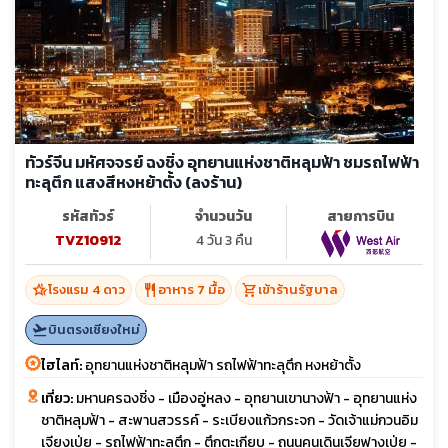
ทัวร์จีน มหัศจจรย์ ฉงชิ่ง อุทยานแห่งชาติหลุมฟ้า ชมรถไฟฟ้า
ทะลุตึก แสงสีหงหย้าตั้ง (ลงร้าน)
รหัสทัวร์
จำนวนวัน
สายการบิน
TVZ10912
4 วัน 3 คืน
hotel_class
restaurant
shopping_cart
โรงแรม 4 ดาว
อาหาร 7 มื้อ
เข้าร้านรัฐบาล
flight_takeoff
บินตรงเชียงใหม่
ไฮไลท์:
อุทยานแห่งชาติหลุมฟ้า รถไฟฟ้าทะลุตึก หงหย้าตั้ง
เที่ยว:
มหานครฉงชิ่ง - เมืองอู่หลง - อุทยานเขานางฟ้า - อุทยานแห่ง
ชาติหลุมฟ้า - สะพานสวรรค์ - ระเบียงแก้วกระจก - วัดเจ้าแม่กวนอิม
เจียงเป่ย - รถไฟฟ้าทะลุตึก - ตึกตะเกียบ - ถนนคนเดินเจียฟางเป่ย -