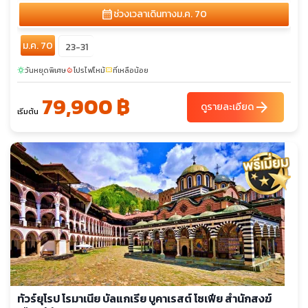
calendar_month
ช่วงเวลาเดินทาง
ม.ค. 70
ม.ค. 70
23-31
วันหยุดพิเศษ
โปรไฟไหม้
ที่เหลือน้อย
sunny
local_fire_department
confirmation_number
79,900 ฿
arrow_forward
ดูรายละเอียด
เริ่มต้น
ทัวร์ยุโรป โรมาเนีย บัลแกเรีย บูคาเรสต์ โซเฟีย สำนักสงฆ์