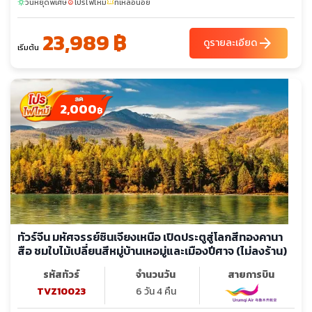
วันหยุดพิเศษ
โปรไฟไหม้
ที่เหลือน้อย
sunny
local_fire_department
confirmation_number
23,989 ฿
arrow_forward
ดูรายละเอียด
เริ่มต้น
2,000
฿
ทัวร์จีน มหัศจรรย์ซินเจียงเหนือ เปิดประตูสู่โลกสีทองคานา
สือ ชมใบไม้เปลี่ยนสีหมู่บ้านเหอมู่และเมืองปีศาจ (ไม่ลงร้าน)
รหัสทัวร์
จำนวนวัน
สายการบิน
TVZ10023
6 วัน 4 คืน