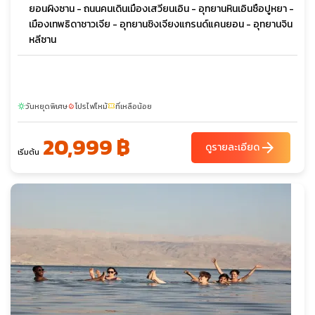
ยอนผิงซาน - ถนนคนเดินเมืองเสวียนเอิน - อุทยานหินเอินซือปูหยา -
เมืองเทพธิดาชาวเจีย - อุทยานชิงเจียงแกรนด์แคนยอน - อุทยานจิน
หลีซาน
วันหยุดพิเศษ
โปรไฟไหม้
ที่เหลือน้อย
sunny
local_fire_department
confirmation_number
20,999 ฿
arrow_forward
ดูรายละเอียด
เริ่มต้น