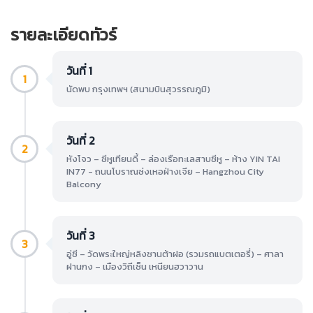
รายละเอียดทัวร์
วันที่ 1
1
นัดพบ กรุงเทพฯ (สนามบินสุวรรณภูมิ)
วันที่ 2
2
หังโจว – ซีหูเทียนดี้ – ล่องเรือทะเลสาบซีหู – ห้าง YIN TAI
IN77 - ถนนโบราณซ่งเหอฝ่างเจีย – Hangzhou City
Balcony
วันที่ 3
3
อู่ซี – วัดพระใหญ่หลิงซานต้าฝอ (รวมรถแบตเตอรี่) – ศาลา
ฝานกง – เมืองวิถีเซ็น เหนียนฮวาวาน