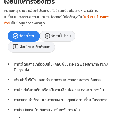
เงื่อนไขการจองทัวร์
หมายเหตุ: รายละเอียดโปรแกรมทัวร์และเงื่อนไขต่าง ๆ อาจมีการ
เปลี่ยนแปลงตามความเหมาะสม โดยขอให้ยึดข้อมูลใน
ไฟล์ PDF โปรแกรม
ทัวร์
เป็นข้อมูลอ้างอิงล่าสุด
check_circle
cancel
อัตรานี้รวม
อัตรานี้ไม่รวม
chat_info
เงื่อนไขและข้อกำหนด
ค่าตั๋วโดยสารเครื่องบินไป-กลับ ชั้นประหยัด พร้อมค่าภาษีสนาม
บินทุกแห่ง
เจ้าหน้าที่บริษัทฯ คอยอำนวยความสะดวกตลอดการเดินทาง
ค่าประกันวินาศภัยเครื่องบินตามเงื่อนไขของแต่ละสายการบิน
ค่าอาหาร ค่าเข้าชม และค่ายานพาหนะทุกชนิดตามที่ระบุในรายการ
ค่าน้ำหนักกระเป๋าเดินทาง 23 กิโลกรัม/ท่าน/ใบ