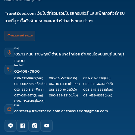
เริ่มต้นการเดินทางของคุณได้ที่นี่
08
TravelZeed.com เว็บไซต์ที่รวมรวมโปรแกรมทัวร์ และแพ็กเกจทัวร์ครบ
มากที่สุด ทั้งทัวร์ในประเทศและทัวร์ต่างประเทศ ง่ายๆ
ใบอนุญาต เลขที่ 11/08038
ที่อยู่
105/12 ถนน ราชพฤกษ์ ตำบล บางรักน้อย อำเภอเมืองนนทบุรี นนทบุรี
11000
โทรศัพท์
02-108-7900
099-432-9990
(อาย)
095-524-5513
(เติร์ก)
082-913-3336
(นินิ)
080-082-9197
(รัสเซีย)
062-103-3313
(ใบเตย)
086-331-4402
(ลัคกี้)
093-889-5151
(ฟ้าใส)
061-889-9492
(วิววี่)
094-845-8881
(ก้อย)
097-091-7971
(โจริญ)
080-394-3310
(เก็บ)
081-639-8333
(แอม)
099-635-0416
(โฟล์ค)
อีเมล
contact@travelzeed.com
or
travelzeed@gmail.com