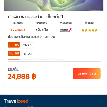
ทัวร์จีน ซีอาน ชมถ้ำน้ำแข็งหมื่นปี
รหัสทัวร์
จำนวนวัน
สายการบิน
โรงเเรม
TVZ4086
6วัน 5คืน
ช่วงเวลาเดินทาง ส.ค. 69 - ม.ค. 70
ส.ค. 69
21-26
ก.ย. 69
18-23
ต.ค. 69
02-
23-28
30-
07
04
เริ่มต้น
24,888 ฿
ดูรายละเอียด
พ.ย. 69
20-
25
ธ.ค. 69
04-
06-11
11-16
18-23
25-30
09
27-01
Travel
zeed
ม.ค. 70
01-06
03-