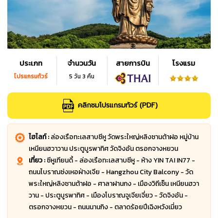
ประเภท
จำนวนวัน
สายการบิน
โรงแรม
โปรแกรมทัวร์
5 วัน 3 คืน
คลิกชมโปรแกรมทัวร์ (PDF)
ไฮไลท์ :
ล่องเรือทะเลสาบซีหู วัดพระใหญ่หลิงซานต้าฝอ หมู่บ้าน
เหนียนฮวาวาน ประตูบูรพาทิศ วัดจิงอัน ตรอกจางหยวน
เที่ยว :
ซีหูเทียนดี้ - ล่องเรือทะเลสาบซีหู - ห้าง YIN TAI IN77 -
ถนนโบราณซ่งเหอฝ่างเจีย - Hangzhou City Balcony - วัด
พระใหญ่หลิงซานต้าฝอ - ศาลาฝานกง - เมืองวิถีเซ็น เหนียนฮวา
วาน - ประตูบูรพาทิศ - เมืองโบราณจูเจียเจี่ยว - วัดจิงอัน -
ตรอกจางหยวน - ถนนนานกิง - ตลาดร้อยปีเฉิงหวังเมี่ยว