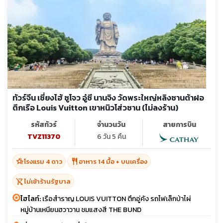
ทัวร์จีน เซี่ยงไฮ้ ซูโจว อู๋ซี นานจิง วัดพระใหญ่หลิงซานต้าฝอ
ตึกเรือ Louis Vuitton เขาหนิวโส่วซาน (ไม่ลงร้าน)
รหัสทัวร์
จำนวนวัน
สายการบิน
TVZ11370
6 วัน 5 คืน
hotel_class
restaurant
โรงแรม 4 ดาว
อาหาร 14 มื้อ + บนเครื่อง
shopping_cart_off
ไม่เข้าร้านรัฐบาล
ไฮไลท์:
เรือสำราญ LOUIS VUITTON ตึกอู่คัง รถไฟเล็กป่าไผ่
หมู่บ้านเหนียนฮวาวาน ชมแสงสี THE BUND