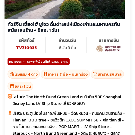
ทัวร์จีน เซี่ยงไฮ้ ซูโจว ดื่มด่ำเสน่ห์เมืองเก่าและมหานครทัน
สมัย (ลงร้าน + อิสระ 1 วัน)
รหัสทัวร์
จำนวนวัน
สายการบิน
TVZ10935
6 วัน 3 คืน
หมายเหตุ * : เฉพาะพีเรียดที่เข้าร่วมรายการ
hotel_class
restaurant
shopping_cart
โรงแรม 4 ดาว
อาหาร 7 มื้อ + บนเครื่อง
เข้าร้านรัฐบาล
calendar_today
อิสระ 1 วัน
ไฮไลท์:
The North Bund Green Land ชมวิวตึก 58F Shanghai
Disney Land LV Ship Store เสี่ยวหลงเปา
เที่ยว:
ประตูเมืองโบราณพันเหมิน - วัดชีหยวน - ถนนคนเดินซานถัง -
Tian an 1000 tree - ชมวิวตึก CXCC SUMMIT 58 - Xin tian di -
หาดไว่ทาน - ถนนหนานจิง - POP MART - LV Ship Store -
Starbuck - North Bund Greenland - วัดพระหยกขาว - ตลาด