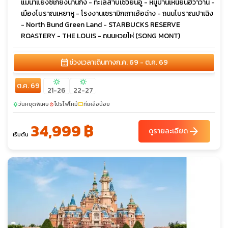
แม่น้ำแยงซีเกียงนานกิง - ทะเลสาบเซวียนอู่ - หมู่บ้านเหนียนฮวาวาน -
เมืองโบราณเหยาหู - โรงงานเซรามิกเถาเอ้อฉ่าง - ถนนโบราณปาเฉิง
- North Bund Green Land - STARBUCKS RESERVE
ROASTERY - THE LOUIS - ถนนหวยไห่ (SONG MONT)
calendar_month
ช่วงเวลาเดินทาง
ก.ค. 69 - ต.ค. 69
sunny
sunny
ต.ค. 69
21-26
22-27
วันหยุดพิเศษ
โปรไฟไหม้
ที่เหลือน้อย
sunny
local_fire_department
confirmation_number
34,999 ฿
arrow_forward
ดูรายละเอียด
เริ่มต้น