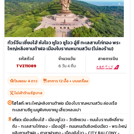
ทัวร์จีน เซี่ยงไฮ้ หังโจว หูโจว ซูโจว อู๋ซี ทะเลสาบไก่ทอง พระ
ใหญ่หลิงซานต้าฝอ เมืองโบราณหนานสวิน (ไม่ลงร้าน)
รหัสทัวร์
จำนวนวัน
สายการบิน
TVZ11089
6 วัน 4 คืน
hotel_class
restaurant
โรงแรม 4 ดาว
อาหาร 12 มื้อ + บนเครื่อง
shopping_cart_off
ไม่เข้าร้านรัฐบาล
ไฮไลท์:
พระใหญ่หลิงซานต้าฝอ เมืองโบราณหนานสวิน ล่องเรือ
ทะเลสาบซีหู เมนูพิเศษขาหมู เสี่ยวหลงเปา
เที่ยว:
เมืองเซี่ยงไฮ้ - เมืองซูโจว - วัดซีหยวน - ถนนโบราณซีหลี่ซาน
ถัง - ทะเลสาบไก่ทอง - เมืองอู๋ซี - ถนนคนเดินชิงหมิงเฉียว - พระใหญ่
หลิงซานต้าฝอ - ศาลาฝานกง - เมืองหังโจว - CITY BALCONY -