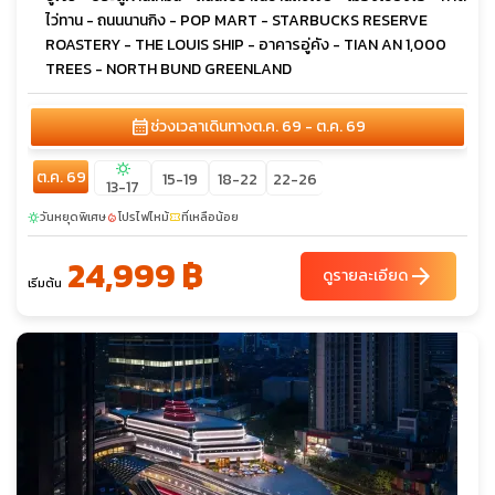
ไว่ทาน - ถนนนานกิง - POP MART - STARBUCKS RESERVE
ROASTERY - THE LOUIS SHIP - อาคารอู่คัง - TIAN AN 1,000
TREES - NORTH BUND GREENLAND
calendar_month
ช่วงเวลาเดินทาง
ต.ค. 69 - ต.ค. 69
sunny
ต.ค. 69
15-19
18-22
22-26
13-17
วันหยุดพิเศษ
โปรไฟไหม้
ที่เหลือน้อย
sunny
local_fire_department
confirmation_number
24,999 ฿
arrow_forward
ดูรายละเอียด
เริ่มต้น