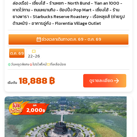
ล่องเรือ) - เซี่ยงไฮ้ - ร้านหยก - North Bund - Tian an 1000 -
หาดไว่ทาน - ถนนหนานกิง - ช้อปปิ้ง Pop Mart - เซี่ยงไฮ้ - ร้าน
ยางพารา - Starbucks Reserve Roastery - เรือหลุยส์ (ถ่ายรูป
ด้านหน้า) - อาคารอู่คัง - Florentia Village Outlet
calendar_month
ช่วงเวลาเดินทาง
ต.ค. 69 - ต.ค. 69
confirmation_number
ต.ค. 69
22-26
วันหยุดพิเศษ
โปรไฟไหม้
ที่เหลือน้อย
sunny
local_fire_department
confirmation_number
18,888 ฿
arrow_forward
ดูรายละเอียด
เริ่มต้น
2,000
฿