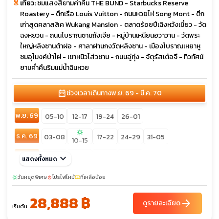
เที่ยว:
ชมแสงสียามค่ำคืน THE BUND - Starbucks Reserve
Roastery - ตึกเรือ Louis Vuitton - ถนนหวยไห่ Song Mont - ตึก
เก่าสุดคลาสสิค Wukang Mansion - ตลาดร้อยปีเฉิงหวังเมี่ยว - วัด
ฉงหยวน - ถนนโบราณซานถังเจีย - หมู่บ้านเหนียนฮวาวาน - วัดพระ
ใหญ่หลิงซานต้าฝอ - ศาลาฝานกงวัดหลิงซาน - เมืองโบราณเหยาหู
ชมอุโมงค์ป่าไผ่ - เขาหนิวโส่วซาน - ถนนอู่ทุ่ง - จัตุรัสเต๋อจี - ทิวทัศน์
ยามค่ำคืนริมแม่น้ำฉินหวย
calendar_month
ช่วงเวลาเดินทาง
พ.ย. 69 - มี.ค. 70
พ.ย. 69
05-10
12-17
19-24
26-01
sunny
ธ.ค. 69
03-08
17-22
24-29
31-05
10-15
ม.ค. 70
keyboard_arrow_down
07-12
14-19
21-26
28-02
แสดงทั้งหมด
ก.พ. 70
วันหยุดพิเศษ
25-02
โปรไฟไหม้
ที่เหลือน้อย
sunny
local_fire_department
confirmation_number
28,888 ฿
มี.ค. 70
04-09
11-16
18-23
arrow_forward
ดูรายละเอียด
เริ่มต้น