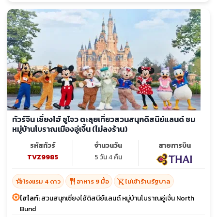
ทัวร์จีน เซี่ยงไฮ้ ซูโจว ตะลุยเที่ยวสวนสนุกดิสนีย์แลนด์ ชม
หมู่บ้านโบราณเมืองอู่เจิ้น (ไม่ลงร้าน)
รหัสทัวร์
จำนวนวัน
สายการบิน
TVZ9985
5 วัน 4 คืน
hotel_class
restaurant
shopping_cart_off
โรงแรม 4 ดาว
อาหาร 9 มื้อ
ไม่เข้าร้านรัฐบาล
ไฮไลท์:
สวนสนุกเซี่ยงไฮ้ดิสนีย์แลนด์ หมู่บ้านโบราณอู่เจิ้น North
Bund