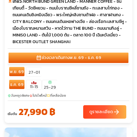
เที่ยว:
NORTH BUND GREEN LAND - MANNER COFFEE - ซิน
เทียนตี้ - วัดซีหยวน - ถนนโบราณซีหลี่ซานถัง - ทะเลสาบไก่ทอง -
ถนนคนเดินชิงหมิงเฉียว - พระใหญ่หลิงซานต้าฝอ - ศาลาฝานกง -
CITY BALCONY - ถนนคนเดินเหอฟางเจีย - ล่องเรือทะเลสาบซีหู -
เมืองโบราณหนานสวิน - หาดไว่ทาน THE BUND - ถนนนานกิงลู่ -
MINISO LAND - ต้นไม้ 1,000 ต้น - ตลาด 100 ปี เฉินหวังเมี่ยว -
BICESTER OUTLET SHANGHAI
calendar_month
ช่วงเวลาเดินทาง
พ.ย. 69 - ธ.ค. 69
พ.ย. 69
27-01
sunny
เต็ม
ธ.ค. 69
11-15
25-29
วันหยุดพิเศษ
โปรไฟไหม้
ที่เหลือน้อย
sunny
local_fire_department
confirmation_number
27,990 ฿
arrow_forward
ดูรายละเอียด
เริ่มต้น