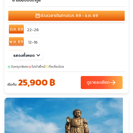
ย่านช้อปปิ้งไท่กูลี่
calendar_month
ช่วงเวลาเดินทาง
ต.ค. 69 - ธ.ค. 69
ต.ค. 69
22-26
พ.ย. 69
12-16
ธ.ค. 69
keyboard_arrow_down
04-08
แสดงทั้งหมด
วันหยุดพิเศษ
โปรไฟไหม้
ที่เหลือน้อย
sunny
local_fire_department
confirmation_number
25,900 ฿
arrow_forward
ดูรายละเอียด
เริ่มต้น