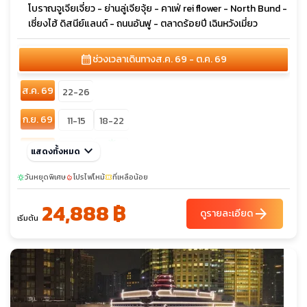
โบราณจูเจียเจี่ยว - ย่านลู่เจียจุ้ย - คาเฟ่ rei flower - North Bund -
เซี่ยงไฮ้ ดิสนีย์แลนด์ - ถนนอันฟู - ตลาดร้อยปี เฉินหวังเมี่ยว
calendar_month
ช่วงเวลาเดินทาง
ส.ค. 69 - ต.ค. 69
ส.ค. 69
22-26
ก.ย. 69
11-15
18-22
sunny
ต.ค. 69
keyboard_arrow_down
10-14
แสดงทั้งหมด
23-27
วันหยุดพิเศษ
โปรไฟไหม้
ที่เหลือน้อย
sunny
local_fire_department
confirmation_number
24,888 ฿
arrow_forward
ดูรายละเอียด
เริ่มต้น