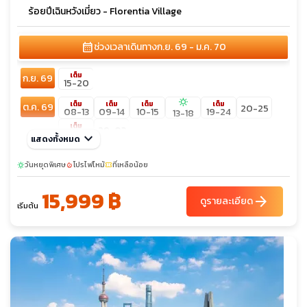
ร้อยปีเฉินหวังเมี่ยว - Florentia Village
calendar_month
ช่วงเวลาเดินทาง
ก.ย. 69 - ม.ค. 70
เต็ม
ก.ย. 69
15-20
sunny
เต็ม
เต็ม
เต็ม
เต็ม
ต.ค. 69
20-25
08-13
09-14
10-15
19-24
13-18
เต็ม
29-03
22-28
keyboard_arrow_down
แสดงทั้งหมด
เต็ม
เต็ม
เต็ม
พ.ย. 69
18-23
03-08
10-15
25-30
วันหยุดพิเศษ
โปรไฟไหม้
ที่เหลือน้อย
sunny
local_fire_department
confirmation_number
sunny
เต็ม
เต็ม
เต็ม
ธ.ค. 69
08-13
16-21
02-07
18-23
26-31
05-10
15,999 ฿
arrow_forward
ดูรายละเอียด
เริ่มต้น
เต็ม
เต็ม
27-01
28-02