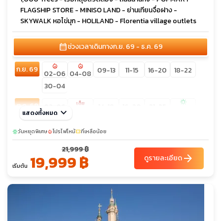
FLAGSHIP STORE - MINISO LAND - ย่านเทียนจื่อฝาง -
SKYWALK หอไข่มุก - HOLILAND - Florentia village outlets
calendar_month
ช่วงเวลาเดินทาง
ก.ย. 69 - ธ.ค. 69
local_fire_department
local_fire_department
ก.ย. 69
09-13
11-15
16-20
18-22
02-06
04-08
30-04
sunny
เต็ม
ต.ค. 69
02-06
14-18
16-20
21-25
09-13
23-27
keyboard_arrow_down
แสดงทั้งหมด
24-28
วันหยุดพิเศษ
โปรไฟไหม้
ที่เหลือน้อย
sunny
local_fire_department
confirmation_number
พ.ย. 69
05-09
13-17
21-25
21,999 ฿
19,999 ฿
arrow_forward
ดูรายละเอียด
ธ.ค. 69
03-07
11-15
เริ่มต้น