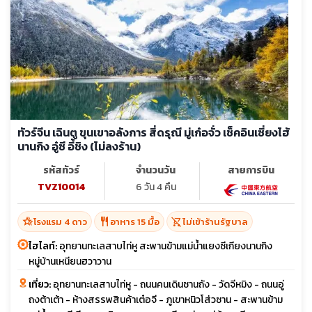
ทัวร์จีน เฉินตู ขุนเขาอลังการ สี่ดรุณี มู่เก๋อจั่ว เช็คอินเซี่ยงไฮ้
นานกิง อู๋ซี อี้ชิง (ไม่ลงร้าน)
รหัสทัวร์
จำนวนวัน
สายการบิน
TVZ10014
6 วัน 4 คืน
hotel_class
restaurant
shopping_cart_off
โรงแรม 4 ดาว
อาหาร 15 มื้อ
ไม่เข้าร้านรัฐบาล
ไฮไลท์:
อุทยานทะเลสาบไท่หู สะพานข้ามแม่น้ำแยงซีเกียงนานกิง
หมู่บ้านเหนียนฮวาวาน
เที่ยว:
อุทยานทะเลสาบไท่หู - ถนนคนเดินซานถัง - วัดจีหมิง - ถนนอู่
ถงต้าเต้า - ห้างสรรพสินค้าเต๋อจี - ภูเขาหนิวโส่วซาน - สะพานข้าม