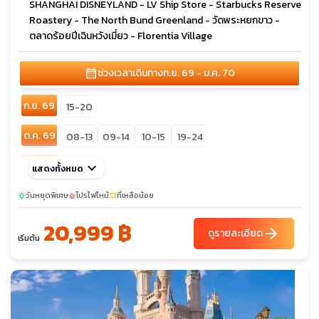
SHANGHAI DISNEYLAND - LV Ship Store - Starbucks Reserve
Roastery - The North Bund Greenland - วัดพระหยกขาว -
ตลาดร้อยปีเฉินหวังเมี่ยว - Florentia Village
calendar_month
ช่วงเวลาเดินทาง
ก.ย. 69 - ม.ค. 70
ก.ย. 69
15-20
ต.ค. 69
08-13
09-14
10-15
19-24
พ.ย. 69
keyboard_arrow_down
03-08
10-15
แสดงทั้งหมด
ธ.ค. 69
วันหยุดพิเศษ
26-31
โปรไฟไหม้
27-01
ที่เหลือน้อย
28-02
sunny
local_fire_department
confirmation_number
20,999 ฿
arrow_forward
ดูรายละเอียด
เริ่มต้น