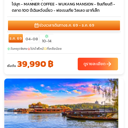
ไข่มุก - MANNER COFFEE - WUKANG MANSION - ซินเทียนตี -
ตลาด 100 ปีเฉินหวังเมี่ยว - ฟอเรนเทีย วิลเลจ เอาท์เล็ท
calendar_month
ช่วงเวลาเดินทาง
ธ.ค. 69 - ธ.ค. 69
sunny
ธ.ค. 69
04-08
10-14
วันหยุดพิเศษ
โปรไฟไหม้
ที่เหลือน้อย
sunny
local_fire_department
confirmation_number
39,990 ฿
arrow_forward
ดูรายละเอียด
เริ่มต้น