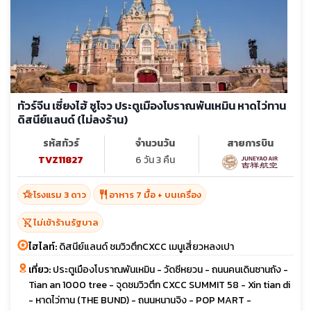
ทัวร์จีน เซี่ยงไฮ้ ซูโจว ประตูเมืองโบราณพันเหมิน หาดไว่ทาน
ดิสนีย์แลนด์ (ไม่ลงร้าน)
รหัสทัวร์
จำนวนวัน
สายการบิน
TVZ11827
6 วัน 3 คืน
hotel_class
restaurant
โรงแรม 3 ดาว
อาหาร 7 มื้อ + บนเครื่อง
shopping_cart_off
ไม่เข้าร้านรัฐบาล
ไฮไลท์:
ดิสนีย์แลนด์ ชมวิวตึกCXCC เมนูเสี่ยวหลงเปา
เที่ยว:
ประตูเมืองโบราณพันเหมิน - วัดซีหยวน - ถนนคนเดินซานถัง -
Tian an 1000 tree - จุดชมวิวตึก CXCC SUMMIT 58 - Xin tian di
- หาดไว่ทาน (THE BUND) - ถนนหนานจิง - POP MART -