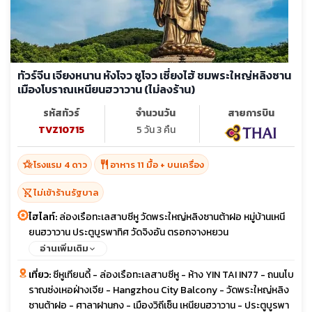
ทัวร์จีน เจียงหนาน หังโจว ซูโจว เซี่ยงไฮ้ ชมพระใหญ่หลิงซาน
เมืองโบราณเหนียนฮวาวาน (ไม่ลงร้าน)
รหัสทัวร์
จำนวนวัน
สายการบิน
TVZ10715
5 วัน 3 คืน
hotel_class
restaurant
โรงแรม 4 ดาว
อาหาร 11 มื้อ + บนเครื่อง
shopping_cart_off
ไม่เข้าร้านรัฐบาล
ไฮไลท์:
ล่องเรือทะเลสาบซีหู วัดพระใหญ่หลิงซานต้าฝอ หมู่บ้านเหนี
ยนฮวาวาน ประตูบูรพาทิศ วัดจิงอัน ตรอกจางหยวน
อ่านเพิ่มเติม
เที่ยว:
ซีหูเทียนดี้ - ล่องเรือทะเลสาบซีหู - ห้าง YIN TAI IN77 - ถนนโบ
ราณซ่งเหอฝ่างเจีย - Hangzhou City Balcony - วัดพระใหญ่หลิง
ซานต้าฝอ - ศาลาฝานกง - เมืองวิถีเซ็น เหนียนฮวาวาน - ประตูบูรพา