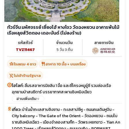
ทัวร์จีน มหัศจรรย์ เซี่ยงไฮ้ หางโจว วัดฉงหยวน อาคารพันไม้
เรือหลุยส์วิตตอง เดอะบันด์ (ไม่ลงร้าน)
รหัสทัวร์
จำนวนวัน
สายการบิน
TVZ11467
5 วัน 3 คืน
hotel_class
restaurant
โรงแรม 4 ดาว
อาหาร 10 มื้อ + บนเครื่อง
shopping_cart_off
ไม่เข้าร้านรัฐบาล
ไฮไลท์:
ลิ้มรสอาหารมิชลิน 1 มื้อ และซี่โครงหมูอู๋ซี รวมล่องเรือ
อุทยานป่าสนซีดาร์ บรรยากาศสะพานชิงหมิงเฉียว
อ่านเพิ่มเติม
เที่ยว:
ป่าในน้ำทะเลสาบชิงซาน - ทะเลสาปซีหู - ถนนคนเดินหูปิน -
City balcony - The Gate of the Orient - วัดฉงหยวน - ถนนโบ
ราณชิงหมิงเฉียว - เมืองจำลองสามก๊ก - วัดพระหยกขาว - Tian An
1,000 Trees - เรือหลุยส์วิตตอง - ถนนนานกิง - POPMART