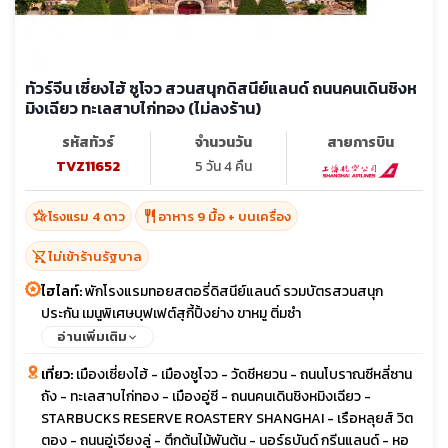
ทัวร์จีน เซี่ยงไฮ้ ซูโจว สวนสนุกดิสนีย์แลนด์ ถนนคนเดินชิงห
มิงเฉียว ทะเลสาบไก่ทอง (ไม่ลงร้าน)
รหัสทัวร์
จำนวนวัน
สายการบิน
TVZ11652
5 วัน 4 คืน
hotel_class
restaurant
โรงแรม 4 ดาว
อาหาร 9 มื้อ + บนเครื่อง
shopping_cart_off
ไม่เข้าร้านรัฐบาล
ไฮไลท์:
พักโรงแรมทอยสตอรี่ดิสนีย์แลนด์ รวมบัตรสวนสนุก
ประกัน เมนูพิเศษบุฟเฟต์สุกี้ปิ้งย่าง ขาหมู ติ่มซำ
อ่านเพิ่มเติม
เที่ยว:
เมืองเซี่ยงไฮ้ - เมืองซูโจว - วัดชีหยวน - ถนนโบราณซีหลี่ซาน
ถัง - ทะเลสาบไก่ทอง - เมืองอู่ซี - ถนนคนเดินชิงหมิงเฉียว -
STARBUCKS RESERVE ROASTERY SHANGHAI - เรือหลุยส์ วิต
ตอง - ถนนอู่เจียงลู่ - ตึกต้นไม้พันต้น - นอร์ธบันด์ กรีนแลนด์ - หอ