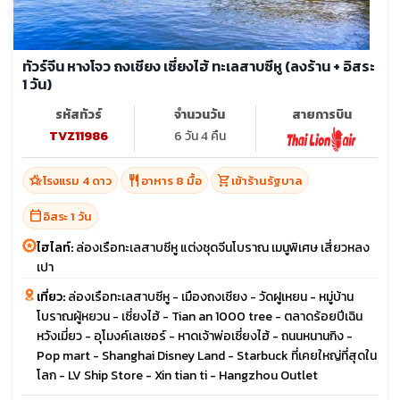
ทัวร์จีน หางโจว ถงเชียง เซี่ยงไฮ้ ทะเลสาบซีหู (ลงร้าน + อิสระ
1 วัน)
รหัสทัวร์
จำนวนวัน
สายการบิน
TVZ11986
6 วัน 4 คืน
hotel_class
restaurant
shopping_cart
โรงแรม 4 ดาว
อาหาร 8 มื้อ
เข้าร้านรัฐบาล
calendar_today
อิสระ 1 วัน
ไฮไลท์:
ล่องเรือทะเลสาบซีหู แต่งชุดจีนโบราณ เมนูพิเศษ เสี่ยวหลง
เปา
เที่ยว:
ล่องเรือทะเลสาบซีหู - เมืองถงเชียง - วัดฝูเหยน - หมู่บ้าน
โบราณผู้หยวน - เซี่ยงไฮ้ - Tian an 1000 tree - ตลาดร้อยปีเฉิน
หวังเมี่ยว - อุโมงค์เลเซอร์ - หาดเจ้าพ่อเซี่ยงไฮ้ - ถนนหนานกิง -
Pop mart - Shanghai Disney Land - Starbuck ที่เคยใหญ่ที่สุดใน
โลก - LV Ship Store - Xin tian ti - Hangzhou Outlet