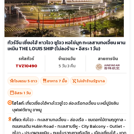
ทัวร์จีน เซี่ยงไฮ้ หาวโจว ซูโจว หอไข่มุก ทะเลสาบทงเจี้ยน ผาน
เหมิน THE LOUIS SHIP (ไม่ลงร้าน + อิสระ 1 วัน)
รหัสทัวร์
จำนวนวัน
สายการบิน
TVZ10490
5 วัน 3 คืน
hotel_class
restaurant
shopping_cart_off
โรงแรม 5 ดาว
อาหาร 7 มื้อ
ไม่เข้าร้านรัฐบาล
calendar_today
อิสระ 1 วัน
ไฮไลท์:
เที่ยวเซี่ยงไฮ้หางโจวซูโจว ล่องเรือทงเจี้ยน บะหมี่ปูมิชลิน
บุฟเฟต์ชาบู ขาหมู
เที่ยว:
หังโจว - ทะเลสาบทงเจี้ยน - ล่องเรือ - ชมดอกไม้ตามฤดูกาล -
ถนนคนเดิน Hubin Road - ทะเลสาบซีหู - City Balcony - Outlet -
ซูโจว - ประตูผานเหมิน - ถนนโบราณซานถังเจีย - เมืองเซี่ยงไฮ้ - หาด