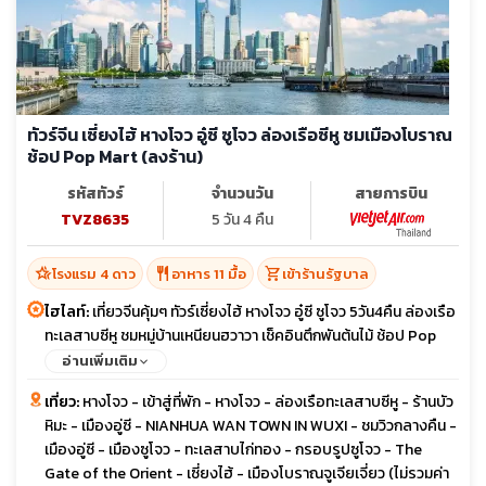
ทัวร์จีน เซี่ยงไฮ้ หางโจว อู๋ซี ซูโจว ล่องเรือซีหู ชมเมืองโบราณ
ช้อป Pop Mart (ลงร้าน)
รหัสทัวร์
จำนวนวัน
สายการบิน
TVZ8635
5 วัน 4 คืน
hotel_class
restaurant
shopping_cart
โรงแรม 4 ดาว
อาหาร 11 มื้อ
เข้าร้านรัฐบาล
ไฮไลท์:
เที่ยวจีนคุ้มๆ ทัวร์เซี่ยงไฮ้ หางโจว อู๋ซี ซูโจว 5วัน4คืน ล่องเรือ
ทะเลสาบซีหู ชมหมู่บ้านเหนียนฮวาวา เช็คอินตึกพันต้นไม้ ช้อป Pop
Mart และ Outlet บิน Vietjet
อ่านเพิ่มเติม
เที่ยว:
หางโจว - เข้าสู่ที่พัก - หางโจว - ล่องเรือทะเลสาบซีหู - ร้านบัว
หิมะ - เมืองอู่ซี - NIANHUA WAN TOWN IN WUXI - ชมวิวกลางคืน -
เมืองอู่ซี - เมืองซูโจว - ทะเลสาบไก่ทอง - กรอบรูปซูโจว - The
Gate of the Orient - เซี่ยงไฮ้ - เมืองโบราณจูเจียเจี่ยว (ไม่รวมค่า