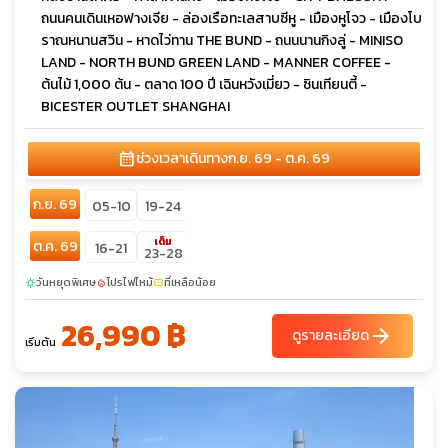
ถนนคนเดินเหอฟางเจีย - ล่องเรือทะเลสาบซีหู - เมืองหูโจว - เมืองโบ
ราณหนานสวิน - หาดไว่ทาน THE BUND - ถนนนานกิงลู่ - MINISO
LAND - NORTH BUND GREEN LAND - MANNER COFFEE -
ต้นไม้ 1,000 ต้น - ตลาด 100 ปี เฉินหวังเมี่ยว - ซินเทียนตี้ -
BICESTER OUTLET SHANGHAI
calendar_month
ช่วงเวลาเดินทาง
ก.ย. 69 - ต.ค. 69
ก.ย. 69
05-10
19-24
เต็ม
ต.ค. 69
16-21
23-28
วันหยุดพิเศษ
โปรไฟไหม้
ที่เหลือน้อย
sunny
local_fire_department
confirmation_number
26,990 ฿
arrow_forward
ดูรายละเอียด
เริ่มต้น