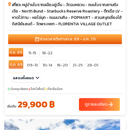
เที่ยว:
หมู่บ้านโบราณเมืองอู่เจิ้น - วัดฉงหยวน - ถนนโบราณซานถัง
เจีย - North Bund - Starbucks Reserve Roastery - ตึกเรือ LV -
หาดไว่ทาน - หอไข่มุก - ถนนนานกิง - POPMART - สวนสนุกเซี่ยงไฮ้
ดิสนีย์แลนด์ - วัดพระหยก - FLORENTIA VILLAGE OUTLET
calendar_month
ช่วงเวลาเดินทาง
ก.ย. 69 - ม.ค. 70
ก.ย. 69
11-15
18-22
ต.ค. 69
09-13
10-14
16-20
21-25
28-01
พ.ย. 69
keyboard_arrow_down
06-10
20-24
แสดงทั้งหมด
sunny
ธ.ค. 69
วันหยุดพิเศษ
04-08
โปรไฟไหม้
11-15
ที่เหลือน้อย
28-01
30-03
sunny
local_fire_department
confirmation_number
25-29
29,900 ฿
arrow_forward
ดูรายละเอียด
เริ่มต้น