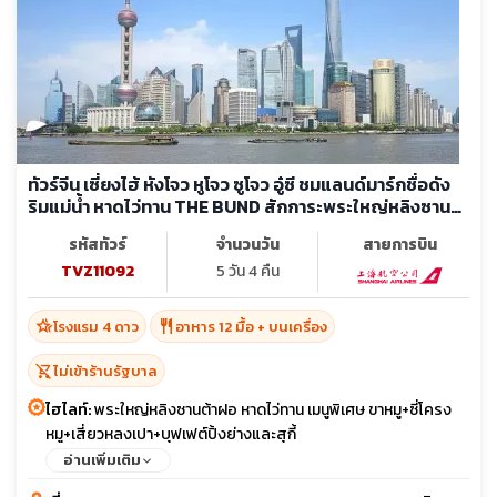
ทัวร์จีน เซี่ยงไฮ้ หังโจว หูโจว ซูโจว อู๋ซี ชมแลนด์มาร์กชื่อดัง
ริมแม่น้ำ หาดไว่ทาน THE BUND สักการะพระใหญ่หลิงซาน
ต้าฝอ (ไม่ลงร้าน)
รหัสทัวร์
จำนวนวัน
สายการบิน
TVZ11092
5 วัน 4 คืน
hotel_class
restaurant
โรงแรม 4 ดาว
อาหาร 12 มื้อ + บนเครื่อง
shopping_cart_off
ไม่เข้าร้านรัฐบาล
ไฮไลท์:
พระใหญ่หลิงซานต้าฝอ หาดไว่ทาน เมนูพิเศษ ขาหมู+ซี่โครง
หมู+เสี่ยวหลงเปา+บุฟเฟต์ปิ้งย่างและสุกี้
อ่านเพิ่มเติม