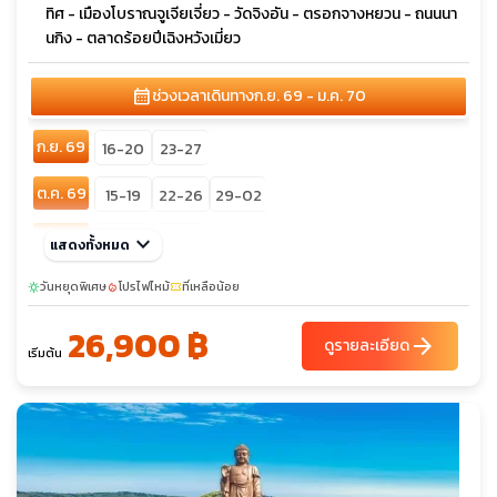
ทิศ - เมืองโบราณจูเจียเจี่ยว - วัดจิงอัน - ตรอกจางหยวน - ถนนนา
นกิง - ตลาดร้อยปีเฉิงหวังเมี่ยว
calendar_month
ช่วงเวลาเดินทาง
ก.ย. 69 - ม.ค. 70
ก.ย. 69
16-20
23-27
ต.ค. 69
15-19
22-26
29-02
พ.ย. 69
keyboard_arrow_down
13-17
27-01
แสดงทั้งหมด
ธ.ค. 69
วันหยุดพิเศษ
03-07
โปรไฟไหม้
09-13
ที่เหลือน้อย
18-22
29-02
sunny
local_fire_department
confirmation_number
26,900 ฿
arrow_forward
ดูรายละเอียด
เริ่มต้น