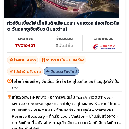
ทัวร์จีน เซี่ยงไฮ้ เช็คอินตึกเรือ Louis Vuitton ล่องเรือเวนิส
ตะวันออกจูเจียเจี้ยว (ไม่ลงร้าน)
รหัสทัวร์
จำนวนวัน
สายการบิน
TVZ10407
5 วัน 4 คืน
hotel_class
restaurant
โรงแรม 4 ดาว
อาหาร 8 มื้อ + บนเครื่อง
shopping_cart_off
flight_takeoff
ไม่เข้าร้านรัฐบาล
บินตรงเชียงใหม่
ไฮไลท์:
ล่องเรือจูเจียเจี้ยว ตึกเรือ LV อุโมงค์เลเซอร์ เมนูปุฟเฟ่ต์ปิ้ง
ย่าง
เที่ยว:
วัดพระหยกขาว - อาคารพันต้นไม้ Tian An 1000Trees -
M50 Art Creative Space - หอไข่มุก - อุโมงเลเซอร์ - หาดไว่ทาน -
ถนนนานกิง - POPMART - วัดหลงฮัว - ถนนอู่คัง - Starbucks
Reserve Roastery - ตึกเรือ Louis Vuitton - ย่านเทียนจื่อฝาง -
ย่านซินเทียนตี้ - เมืองโบราณจูเจียเจียว - ตลาดร้อยปีเฉิงหวังเมี่ยว -