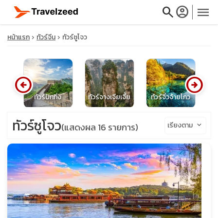
search
account_circle
menu
หน้าแรก
ทัวร์จีน
ทัวร์ซูโจว
arrow_circle_left
arrow_circle_right
close
ีน
ทัวร์ปักกิ่ง
ทัวร์จางเจียเจี้ย
ทัวร์จิ่วจ้ายโกว
ท
travel_explore
ทัวร์ซูโจว
เรียงตาม
keyboard_arrow_down
(แสดงผล 16 รายการ)
calendar_month
search