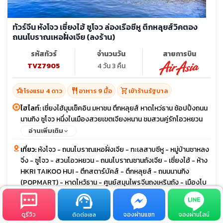
ทัวร์จีน หังโจว เซี่ยงไฮ้ ซูโจว ล่องเรือซีหู ตึกหลุยส์วิคตอง
ถนนโบราณเหอฝั่งเจีย (ลงร้าน)
รหัสทัวร์
จำนวนวัน
สายการบิน
TVZ7905
4 วัน 3 คืน
hotel_class
restaurant
shopping_cart
โรงแรม 4 ดาว
อาหาร 9 มื้อ
เข้าร้านรัฐบาล
ไฮไลท์:
เซี่ยงไฮ้มุมเช็คอิน มหาชน ตึกหลุยส์ หาดไหว่ธาน ช้อปปิ้งถนน
นานกิง ซูโจว หนึ่งในเมืองสวยเขตเจียงหนาน ชมสวนคู่รักโอวหยวน
ไนท์ทัวร์ถนนโบราณซานถังเจีย หังโจว ล่องทะเลสาบซีหู สัมผัสวัฒน
อ่านเพิ่มเติม
ธรรมฮั่นฝู เมืองโบราณถังฉี
เที่ยว:
หังโจว - ถนนโบราณเหอฝั่งเจีย - ทะเลสาบซีหู - หมู่บ้านชาหลง
จิ่ง - ซูโจว - สวนโอวหยวน - ถนนโบราณซานถังเจีย - เซี่ยงไฮ้ - ห้าง
HKRI TAIKOO HUI - ตึกสตาร์บัคส์ - ตึกหลุยส์ - ถนนนานกิง
(POPMART) - หาดไหว้ธาน - ศูนย์สมุนไพรจีนถงเหรินถัง - เมืองโบ
ราณถังฉี
ดูรีวิว
จองผ่านแชท
จองผ่านไลน์
ติดต่อเซล
calendar_month
ช่วงเวลาเดินทาง
เม.ย. 69 - ต.ค. 69