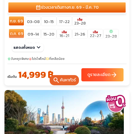
calendar_month
ช่วงเวลาเดินทาง
ก.ย. 69 - มี.ค. 70
เต็ม
ก.ย. 69
03-08
10-15
17-22
23-28
sunny
เต็ม
เต็ม
ต.ค. 69
09-14
15-20
21-26
16-21
22-27
23-28
29-03
keyboard_arrow_down
แสดงทั้งหมด
พ.ย. 69
05-10
12-17
19-24
25-30
26-01
วันหยุดพิเศษ
โปรไฟไหม้
ที่เหลือน้อย
sunny
local_fire_department
confirmation_number
sunny
ธ.ค. 69
03-08
04-09
09-14
16-21
17-22
10-15
14,999 ฿
arrow_forward
ดูรายละเอียด
เริ่มต้น
search
ค้นหาทัวร์
ม.ค. 70
06-11
07-12
13-18
14-19
21-26
28-02
ก.พ. 70
18-23
24-01
25-02
sunny
มี.ค. 70
04-09
10-15
11-16
18-23
03-08