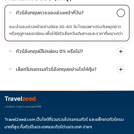
ทัวร์อังกฤษควรจองล่วงหน้ากี่วัน?
01
แนะนำจองล่วงหน้าอย่างน้อย 30-60 วัน โดยเฉพาะช่วงวันหยุดยาว
หรือฤดูกาลยอดนิยม เพื่อให้มีตัวเลือกวันเดินทางและราคาที่เหมาะกว่า
ทัวร์อังกฤษมีโปรผ่อน 0% หรือไม่?
02
บางโปรแกรมมีโปรผ่อน 0% หรือโปรโมชั่นบัตรเครดิตตามเงื่อนไขที่
เลือกโปรแกรมทัวร์อังกฤษอย่างไรให้คุ้ม?
03
บริษัทกำหนด สามารถดูสัญลักษณ์โปรโมชั่นในรายการทัวร์แต่ละ
รายการได้
ควรดูจำนวนวัน ไฮไลต์ที่รวมจริง โรงแรม สายการบิน มื้ออาหาร และ
ช่วงราคา ไม่ควรเทียบจากราคาต่ำสุดเพียงอย่างเดียว
Travel
zeed
เริ่มต้นการเดินทางของคุณได้ที่นี่
TravelZeed.com เว็บไซต์ที่รวมรวมโปรแกรมทัวร์ และแพ็กเกจทัวร์ครบ
มากที่สุด ทั้งทัวร์ในประเทศและทัวร์ต่างประเทศ ง่ายๆ