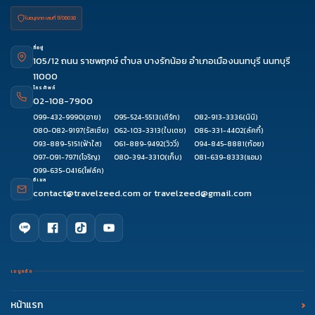
ใบอนุญาต เลขที่ 11/08038
ที่อยู่
105/12 ถนน ราชพฤกษ์ ตำบล บางรักน้อย อำเภอเมืองนนทบุรี นนทบุรี
11000
โทรศัพท์
02-108-7900
099-432-9990
(อาย)
095-524-5513
(เติร์ก)
082-913-3336
(นินิ)
080-082-9197
(รัสเซีย)
062-103-3313
(ใบเตย)
086-331-4402
(ลัคกี้)
093-889-5151
(ฟ้าใส)
061-889-9492
(วิววี่)
094-845-8881
(ก้อย)
097-091-7971
(โจริญ)
080-394-3310
(เก็บ)
081-639-8333
(แอม)
099-635-0416
(โฟล์ค)
อีเมล
contact@travelzeed.com
or
travelzeed@gmail.com
เมนูหลัก
หน้าแรก