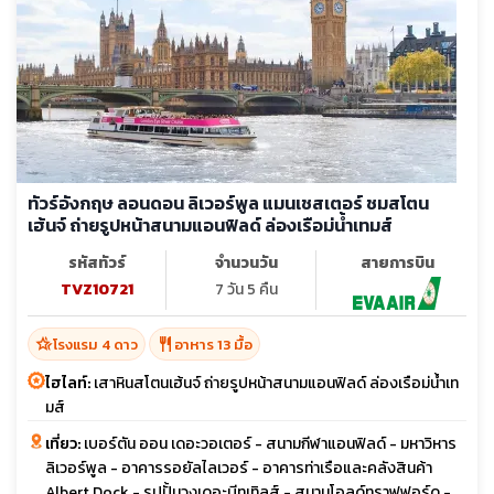
ทัวร์อังกฤษ ลอนดอน ลิเวอร์พูล แมนเชสเตอร์ ชมสโตน
เฮ้นจ์ ถ่ายรูปหน้าสนามแอนฟิลด์ ล่องเรือม่น้ำเทมส์
รหัสทัวร์
จำนวนวัน
สายการบิน
TVZ10721
7 วัน 5 คืน
hotel_class
restaurant
โรงแรม 4 ดาว
อาหาร 13 มื้อ
ไฮไลท์:
เสาหินสโตนเฮ้นจ์ ถ่ายรูปหน้าสนามแอนฟิลด์ ล่องเรือม่น้ำเท
มส์
เที่ยว:
เบอร์ตัน ออน เดอะวอเตอร์ - สนามกีฬาแอนฟิลด์ - มหาวิหาร
ลิเวอร์พูล - อาคารรอยัลไลเวอร์ - อาคารท่าเรือและคลังสินค้า
Albert Dock - รูปปั้นวงเดอะบีทเทิลส์ - สนามโอลด์ทราฟฟอร์ด -