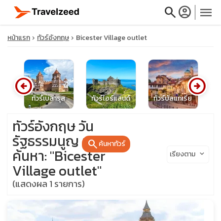
search
account_circle
menu
หน้าแรก
ทัวร์อังกฤษ
Bicester Village outlet
arrow_circle_left
arrow_circle_right
close
ย์
ทัวร์เบลารุส
ทัวร์ไอร์แลนด์
ทัวร์บัลแกเรีย
travel_explore
ทัวร์อังกฤษ วัน
รัฐธรรมนูญ ผลการ
search
ค้นหาทัวร์
calendar_month
ค้นหา: "Bicester
เรียงตาม
keyboard_arrow_down
Village outlet"
search
(แสดงผล 1 รายการ)