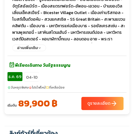
จัตุรัสอัลเบิร์ต - เมืองสแตรทฟอร์ด-อัพอน-เอวอน - บ้านของวิล
เลี่ยมเช็คสเปียร์ - Bicester Village Outlet - เมืองเก่าบริสทอล -
โบสถ์เซ็นต์จอห์น - สวนแคสเซิล - SS Great Britain - สะพานแขวน
คลิฟตัน - เมืองบาธ - มหาวิหารแห่งเมืองบาธ - รอยัลเครสเซ่น - สะ
พานพุลเทอนี่ - เสาหินสโตนเฮ้นจ์ - มหาวิหารเซนต์ปอล - มหาวิหาร
เวสต์มินสเตอร์ - หอนาฬิกาบิ๊กเบน - ลอนดอน อาย - พระรา
ชวังบัคกิ้งแฮม - จัตุรัสทราฟัลก้าร์ - พิคคาดิลลี่เซอร์คัส - ไชน่า
อ่านเพิ่มเติม
ทาวน์ - ล่องเรือแม่น้ำเทมส์ - หมู่บ้านกรีนิช - เรือคัตตีซาร์ก - หอดู
ดาวหลวงกรีนิช - พิพิธภัณฑ์อังกฤษ - ถนนอ๊อกซ์ฟอร์ด
event_available
พีเรียดเดินทาง วันรัฐธรรมนูญ
ธ.ค. 69
04-10
วันหยุดพิเศษ
โปรไฟไหม้
ที่เหลือน้อย
sunny
local_fire_department
confirmation_number
89,900 ฿
arrow_forward
ดูรายละเอียด
เริ่มต้น
ลิงก์ทัวร์ที่เกี่ยวข้อง