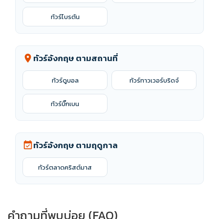
ทัวร์ไบรตัน
ทัวร์อังกฤษ ตามสถานที่
location_on
ทัวร์ดูบอล
ทัวร์ทาวเวอร์บริดจ์
ทัวร์บิ๊กเบน
ทัวร์อังกฤษ ตามฤดูกาล
event_available
ทัวร์ตลาดคริสต์มาส
คำถามที่พบบ่อย (FAQ)