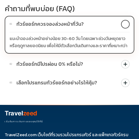
คำถามที่พบบ่อย (FAQ)
ทัวร์ยอร์กควรจองล่วงหน้ากี่วัน?
01
แนะนำจองล่วงหน้าอย่างน้อย 30-60 วัน โดยเฉพาะช่วงวันหยุดยาว
หรือฤดูกาลยอดนิยม เพื่อให้มีตัวเลือกวันเดินทางและราคาที่เหมาะกว่า
ทัวร์ยอร์กมีโปรผ่อน 0% หรือไม่?
02
บางโปรแกรมมีโปรผ่อน 0% หรือโปรโมชั่นบัตรเครดิตตามเงื่อนไขที่
เลือกโปรแกรมทัวร์ยอร์กอย่างไรให้คุ้ม?
03
บริษัทกำหนด สามารถดูสัญลักษณ์โปรโมชั่นในรายการทัวร์แต่ละ
รายการได้
ควรดูจำนวนวัน ไฮไลต์ที่รวมจริง โรงแรม สายการบิน มื้ออาหาร และ
ช่วงราคา ไม่ควรเทียบจากราคาต่ำสุดเพียงอย่างเดียว
Travel
zeed
เริ่มต้นการเดินทางของคุณได้ที่นี่
TravelZeed.com เว็บไซต์ที่รวมรวมโปรแกรมทัวร์ และแพ็กเกจทัวร์ครบ