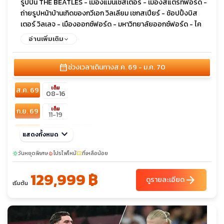
รูปปั้น THE BEATLES - เมืองแมนเชสเตอร์ - เมืองสแตรทฟอร์ด -
ถ่ายรูปหน้าบ้านเกิดของกวีเอก วิลเลียม เชกสเปียร์ - ช้อปปิ้งบิส
เตอร์ วิลเลจ - เมืองออกซ์ฟอร์ด - มหาวิทยาลัยออกซ์ฟอร์ด - ไค
รสต์เชิร์ชคอลเลจ - สโตนเฮ้นจ์ - กรุงลอนดอน - จัตุรัสทราฟัลการ์
อ่านเพิ่มเติม
- สะพานเวสต์มินสเตอร์ - ลอนดอนอาย - หอนาฬิกาบิ๊กเบน - ถ่าย
รูปหน้าวิหารเวสต์มินสเตอร์ แอบบีย์ - ถ่ายรูปด้านหน้าพระรา
calendar_month
ช่วงเวลาเดินทาง
ส.ค. 69 - ม.ค. 70
ชวังบัคกิ้งแฮม - ล่องเรือแม่น้ำเทมส์ - ถนนออกซ์ฟอร์ด
เต็ม
ส.ค. 69
08-16
เต็ม
ก.ย. 69
11-19
เต็ม
เต็ม
ต.ค. 69
keyboard_arrow_down
แสดงทั้งหมด
09-17
15-23
พ.ย. 69
วันหยุดพิเศษ
13-21
โปรไฟไหม้
ที่เหลือน้อย
sunny
local_fire_department
confirmation_number
sunny
129,999 ฿
ธ.ค. 69
03-11
arrow_forward
25-02
ดูรายละเอียด
เริ่มต้น