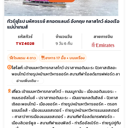
ทัวร์ยุโรป มหัศจรรย์ สกอตแลนด์ อังกฤษ กลาสโกว์ ล่องเรือ
แม่น้ำเทมส์
รหัสทัวร์
จำนวนวัน
สายการบิน
TVZ4028
9 วัน 6 คืน
hotel_class
restaurant
โรงแรม 4 ดาว
อาหาร 17 มื้อ + บนเครื่อง
ไฮไลท์:
เข้าชมมหาวิหารกลาสโกว์ ปราสาทเอดินบะระ นิวคาสเซิลอะ
พอนไทน์ ถ่ายรูปหน้ามหาวิหารยอร์ค สนามกีฬาโอลด์แทรฟฟอร์ด ลา
ว่าการเมืองแมนเชสเตอร์ ไครสต์เชิร์ชคอลเลจ มหาวิทยาลัยออกซ์ฟ
อ่านเพิ่มเติม
อร์ด ถ่ายรูปหน้าวิหารเวสต์มินสเตอร์ แอบบีย์ ถ่ายรูปด้านหน้าพระรา
เที่ยว:
เข้าชมมหาวิหารกลาสโกว์ - ถนนบูคานัน - เมืองเอดินเบอระ -
ชวังบัคกิ้งแฮม พิเศษเมนู เป็ดย่างโฟรซีซั่น ฟิซแอนด์ชิปส์
ถนนรอยัลไมล์ - ปราสาทเอดินบะระ - เนินเขาแคลตันฮิลล์ - นิวคาส
เซิลอะพอนไทน์ - เมืองยอร์ค - ถ่ายรูปหน้ามหาวิหารยอร์ค - ตรอก
แชมเบิ้ลส์ - เมืองแมนเชสเตอร์ - ถ่ายรูปหน้ามหาวิหารแมนเชสเตอร์
- ศาลาว่าการเมืองแมนเชสเตอร์ - สนามกีฬาโอลด์แทรฟฟอร์ด -
เมืองลิเวอร์พูล - สนามกีฬาแอนฟิลด์ - ท่าเรืออัลเบิร์ต - ถ่ายรูปคู่กับ