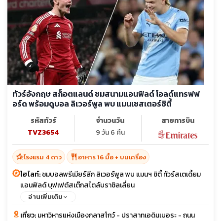
ทัวร์อังกฤษ สก็อตแลนด์ ชมสนามแอนฟิลด์ โอลด์แทรฟฟ
อร์ด พร้อมดูบอล ลิเวอร์พูล พบ แมนเชสเตอร์ซิตี้
รหัสทัวร์
จำนวนวัน
สายการบิน
TVZ3654
9 วัน 6 คืน
hotel_class
restaurant
โรงแรม 4 ดาว
อาหาร 16 มื้อ + บนเครื่อง
ไฮไลท์:
ชมบอลพรีเมียร์ลีก ลิเวอร์พูล พบ แมนฯ ซิตี้ ทัวร์สเตเดี้ยม
แอนฟิลด์ บุฟเฟต์สเต๊กสไตล์บราซิลเลี่ยน
อ่านเพิ่มเติม
เที่ยว:
มหาวิหารแห่งเมืองกลาสโกว์ - ปราสาทเอดินเบอระ - ถนน