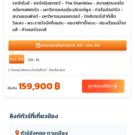
รอยัลไมล์ - ยอร์คมินสเตอร์ - The Shambles - สนามฟุตบอลโอ
ลด์แทรฟฟอร์ด - มหาวิหารแห่งเมืองลิเวอร์พูล - ท่าเรืออัลเบิร์ต -
สนามแอนฟิลด์ - มหาวิหารแมนเชสเตอร์ - บิซส์เตอร์เอ้าท์เล็ต
วิลเลจ - พระราชวังบัคกิ้งแฮม - หอนาฬิกาบิ๊กเบน - ล่องเรือแม่น้ำเท
มส์ - ห้างแฮร์รอดส์
calendar_month
ช่วงเวลาเดินทาง
ต.ค. 69 - ต.ค. 69
ต.ค. 69
06-14
วันหยุดพิเศษ
โปรไฟไหม้
ที่เหลือน้อย
sunny
local_fire_department
confirmation_number
159,900 ฿
arrow_forward
ดูรายละเอียด
เริ่มต้น
ลิงก์ทัวร์ที่เกี่ยวข้อง
ทัวร์อังกฤษ ตามเมือง
location_on