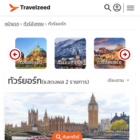
search
account_circle
menu
หน้าแรก
ทัวร์อังกฤษ
ทัวร์ยอร์ก
arrow_circle_left
arrow_circle_right
close
์ไบ
ทัวร์เยอรมนี
ทัวร์ออสเตรีย
ทัวร์บัลแกเรีย
ทั
travel_explore
ทัวร์ยอร์ก
เรียงตาม
keyboard_arrow_down
(แสดงผล 2 รายการ)
calendar_month
search
search
ค้นหาทัวร์