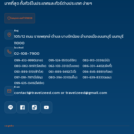
มากที่สุด ทั้งทัวร์ในประเทศและทัวร์ต่างประเทศ ง่ายๆ
ใบอนุญาต เลขที่ 11/08038
ที่อยู่
105/12 ถนน ราชพฤกษ์ ตำบล บางรักน้อย อำเภอเมืองนนทบุรี นนทบุรี
11000
โทรศัพท์
02-108-7900
099-432-9990
(อาย)
095-524-5513
(เติร์ก)
082-913-3336
(นินิ)
080-082-9197
(รัสเซีย)
062-103-3313
(ใบเตย)
086-331-4402
(ลัคกี้)
093-889-5151
(ฟ้าใส)
061-889-9492
(วิววี่)
094-845-8881
(ก้อย)
097-091-7971
(โจริญ)
080-394-3310
(เก็บ)
081-639-8333
(แอม)
099-635-0416
(โฟล์ค)
อีเมล
contact@travelzeed.com
or
travelzeed@gmail.com
เมนูหลัก