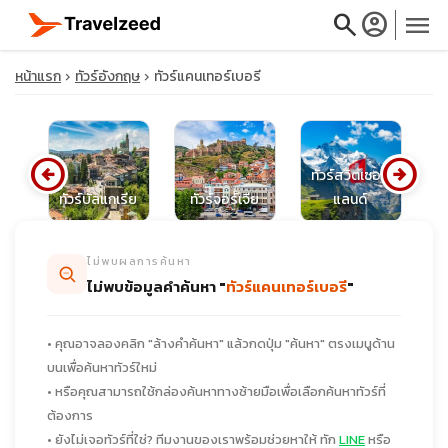
search
account_circle
menu
หน้าแรก
ทัวร์อังกฤษ
ทัวร์แคนเทอร์เบอรี
arrow_circle_left
arrow_circle_right
close
ทัวร์สวิตเซอร์
ทัวร์บัลแกเรีย
ทัวร์จอร์เจีย
แลนด์
ทั
travel_explore
ไม่พบผลการค้นหา
ไม่พบข้อมูลคำค้นหา "
ทัวร์แคนเทอร์เบอรี
"
calendar_month
• คุณอาจลองคลิก "ล้างคำค้นหา" แล้วกดปุ่ม "ค้นหา" ตรงเมนูด้าน
search
บนเพื่อค้นหาทัวร์ใหม่
• หรือคุณสามารถใช้กล่องค้นหาทางซ้ายมือเพื่อเลือกค้นหาทัวร์ที่
ต้องการ
• ยังไม่เจอทัวร์ที่ใช่? ทีมงานของเราพร้อมช่วยหาให้ ทัก
LINE
หรือ