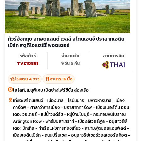
ทัวร์อังกฤษ สกอตแลนด์ เวลส์ สโตนเฮนจ์ ปราสาทเอดิน
เบิร์ก สตูดิโอแฮร์รี่ พอตเตอร์
รหัสทัวร์
จำนวนวัน
สายการบิน
TVZ10881
9 วัน 6 คืน
hotel_class
restaurant
โรงแรม 4 ดาว
อาหาร 16 มื้อ
ไฮไลท์:
เมนูพิเศษ เป็ดย่างโฟร์ซีซั่น ล่องเรือ
เที่ยว:
สโตนเฮนจ์ - เมืองบาธ - โรมันบาธ - มหาวิหารบาธ - เมือง
คาร์ดิฟ - ศาลาว่าการเมือง - ปราสาทคาร์ดิฟ - เมืองเบอร์ตัน ออน
เดอะ วอเตอร์ - แม่น้ำวินด์รัช - หมู่บ้านไบบุรี - กระท่อมหินโบราณ
Arlington Row - ฟาร์มปลาเทราท์ - เมืองลิเวอร์พูล - อนุสาวรีย์
เดอะ บิทเทิล - ท่าเรือแห่งการท่องเที่ยว - สนามฟุตบอลแอนฟิลด์ -
เมืองเอดินเบิร์ก - ถนนปริ้นเซส - อนุสาวรีย์เซอร์วอลเตอร์สก๊อต -