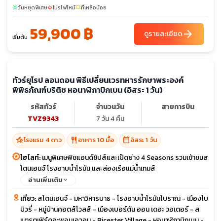
เก็ต - ย่านไชน่าทาวน์ - มหาวิหารเซ็นต์ปอล - พระราชวังบัคกิ้งแฮม -
หอนาฬิกาบิ๊กเบน - ห้างแฮร์รอดส์
calendar_month
ช่วงเวลาเดินทาง
พ.ย. 69 - ธ.ค. 69
confirmation_number
confirmation_number
พ.ย. 69
04-10
10-16
11-17
12-18
05-11
17-23
เต็ม
เต็ม
เต็ม
26-02
18-24
19-25
25-01
วันหยุดพิเศษ
โปรไฟไหม้
ที่เหลือน้อย
sunny
local_fire_department
confirmation_number
59,900 ฿
arrow_forward
ดูรายละเอียด
เริ่มต้น