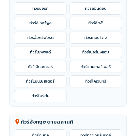
มหัศจรรย์สโตนเฮ้นจ์ ตามรอยเช็คสเปียร์ที่สแตรทฟอร์ด
ล่องเรือแม่น้ำเทมส์ (อิสระ 1 วัน)
รหัสทัวร์
จำนวนวัน
สายการบิน
TVZ10750
7 วัน 5 คืน
hotel_class
restaurant
calendar_today
โรงแรม 3 ดาว
อาหาร 11 มื้อ
อิสระ 1 วัน
ไฮไลท์:
สโตนเฮ้นจ์ หมู่บ้านไบบิวรี่ บักกิ้งแฮม
เที่ยว:
บาธ - มหาวิหารแห่งเมืองบาธ - สโตนเฮ้นจ์ - บริสทอล -
โบสถ์เซ้นต์แมรี่เรดคลิฟ - ไบบิวรี - เบอร์ตัน ออน เดอะวอเตอร์ - ส
แตรทฟอร์ด อัพอน เอวอน - บ้านเช็คสเปียร์ - อ็อกซ์ฟอร์ด - มหา
วิทยาลัยไคร้สท์เชิร์ชท์ - หมู่บ้านกรีนิช - หอดูดาวหลวงกรีนิช -
พิพิธภัณฑ์อังกฤษ - บิ๊กเบน - บักกิ้งแฮม
calendar_month
ช่วงเวลาเดินทาง
พ.ย. 69 - ม.ค. 70
พ.ย. 69
18-24
เต็ม
ธ.ค. 69
27-02
04-10
วันหยุดพิเศษ
โปรไฟไหม้
ที่เหลือน้อย
sunny
local_fire_department
confirmation_number