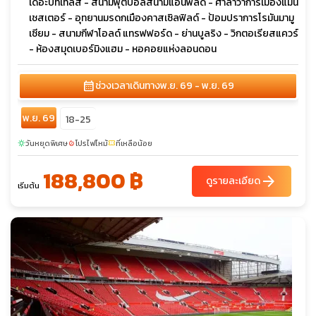
เดอะบีทเทิลส์ - สนามฟุตบอลสนามแอนฟีลด์ - ศาลาว่าการเมืองแมน
เชสเตอร์ - อุทยานมรดกเมืองคาสเซิลฟิลด์ - ป้อมปราการโรมันมามู
เซียม - สนามกีฬาโอลด์ แทรฟฟอร์ด - ย่านบูลริง - วิกตอเรียสแควร์
- ห้องสมุดเบอร์มิงแฮม - หอคอยแห่งลอนดอน
calendar_month
ช่วงเวลาเดินทาง
พ.ย. 69 - พ.ย. 69
พ.ย. 69
18-25
วันหยุดพิเศษ
โปรไฟไหม้
ที่เหลือน้อย
sunny
local_fire_department
confirmation_number
188,800 ฿
arrow_forward
ดูรายละเอียด
เริ่มต้น