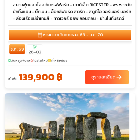
สนามฟุตบอลโอลด์แทรฟฟอร์ด - เอาท์เล็ต BICESTER - พระราชวัง
บักกิ้งแฮม - บิ๊กเบน - อ็อกซ์ฟอร์ด สตรีท - สตูดิโอ วอร์เนอร์ บอร์ส
- ล่องเรือแม่น้ำเทมส์ - ทาวเวอร์ ออฟ ลอนดอน - ย่านไนท์บริดจ์
calendar_month
ช่วงเวลาเดินทาง
ธ.ค. 69 - ม.ค. 70
sunny
ธ.ค. 69
26-03
วันหยุดพิเศษ
โปรไฟไหม้
ที่เหลือน้อย
sunny
local_fire_department
confirmation_number
139,900 ฿
arrow_forward
ดูรายละเอียด
เริ่มต้น