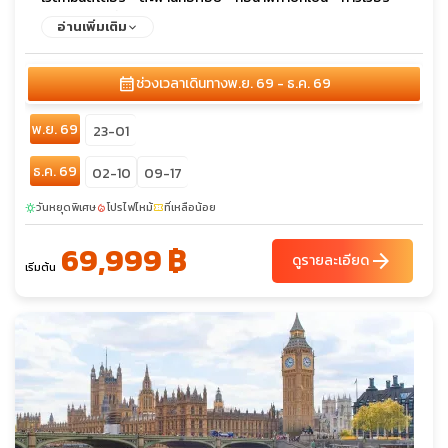
บริดจ์ - ช้อปปิ้ง ถนน Oxford - ลอนดอน - Bicester Village
อ่านเพิ่มเติม
Outlet - เลสเตอร์ - สนามคิงส์ พาวเวอร์ - แมนเชสเตอร์
calendar_month
ช่วงเวลาเดินทาง
พ.ย. 69 - ธ.ค. 69
พ.ย. 69
23-01
ธ.ค. 69
02-10
09-17
วันหยุดพิเศษ
โปรไฟไหม้
ที่เหลือน้อย
sunny
local_fire_department
confirmation_number
69,999 ฿
arrow_forward
ดูรายละเอียด
เริ่มต้น