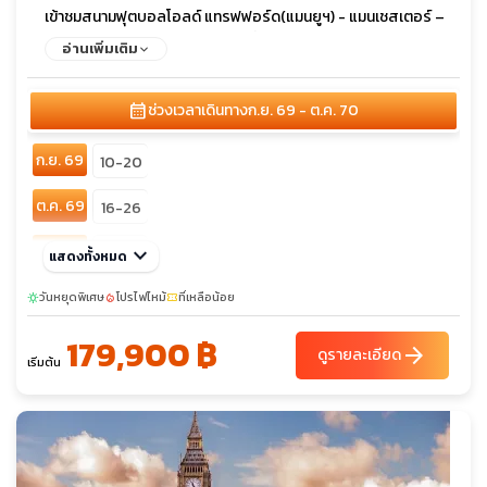
เข้าชมสนามฟุตบอลโอลด์ แทรฟฟอร์ด(แมนยูฯ) - แมนเชสเตอร์ –
สแตทฟอร์ด อพอน เอวอน – ช้อปปิ้งเอาท์เลต - ลอนดอน - เข้าชม
อ่านเพิ่มเติม
ภายใน Harry Potter Studio (Warner Bros)ชมมหานครลอนดอน -
อิสระชอปปิ้งย่านไนท์บริจด์ - ล่องเรือแม่น้ำเทมส์ – หอคอย
calendar_month
ช่วงเวลาเดินทาง
ก.ย. 69 - ต.ค. 70
ลอนดอน – ชมมหานครลอนดอนชิมเป็ดย่างโฟร์ซีซั่น – ช้อปปิ้งถนนอ๊
อกฟอร์ด
ก.ย. 69
10-20
ต.ค. 69
16-26
พ.ย. 69
keyboard_arrow_down
06-16
แสดงทั้งหมด
ธ.ค. 69
วันหยุดพิเศษ
04-14
โปรไฟไหม้
ที่เหลือน้อย
sunny
local_fire_department
confirmation_number
179,900 ฿
ก.พ. 70
12-22
arrow_forward
ดูรายละเอียด
เริ่มต้น
มี.ค. 70
19-29
เม.ย. 70
30-10
พ.ค. 70
28-07