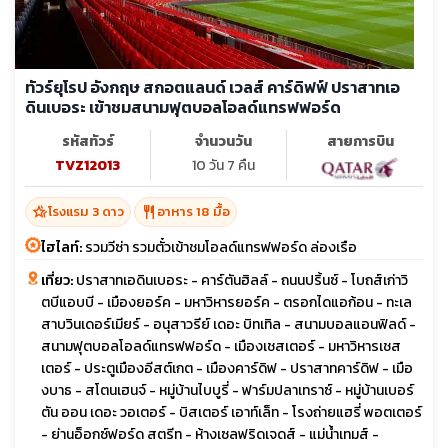
ทัวร์ยุโรป อังกฤษ สกอตแลนด์ เวลส์ คาร์ดิฟฟ์ ปราสาทเอ
ดินเบอระ เข้าชมสนามฟุตบอลโอลด์แทรฟฟอร์ด
รหัสทัวร์
จำนวนวัน
สายการบิน
TVZ12013
10 วัน 7 คืน
hotel_class
restaurant
โรงแรม 3 ดาว
อาหาร 18 มื้อ
ไฮไลท์:
รวมวีซ่า รวมตั๋วเข้าชมโอลด์แทรฟฟอร์ด ล่องเรือ
เที่ยว:
ปราสาทเอดินเบอระ - คาร์ตันฮิลล์ - ถนนปริ้นซ์ - โบถส์เก่าวิ
ตบีแอบบี - เมืองยอร์ค - มหาวิหารยอร์ค - ตรอกไดแอก้อน - ทะเล
สาบวินเดอร์เมียร์ - อนุสาวรีย์ เดอะ บิทเทิล - สนามบอลแอนฟิลด์ -
สนามฟุตบอลโอลด์แทรฟฟอร์ด - เมืองเชสเตอร์ - มหาวิหารเชส
เตอร์ - ประตูเมืองอีสต์เกต - เมืองคาร์ดิฟ - ปราสาทคาร์ดิฟ - เมือ
งบาธ - สโตนเฮนจ์ - หมู่บ้านไบบูรี่ - ฟาร์มปลาเทราซ์ - หมู่บ้านเบอร์
ตัน ออน เดอะ วอเตอร์ - บิสเตอร์ เอาท์เล็ท - โรงถ่ายแฮรี่ พอตเตอร์
- ย่านอ็อกซ์ฟอร์ด สตรีท - ห้างเซลฟริดเจดส์ - แม่น้ำเทมส์ -