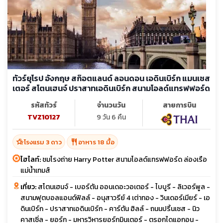
ก.ค. 70
23-02
ส.ค. 70
13-23
ก.ย. 70
17-27
ทัวร์ยุโรป อังกฤษ สก๊อตแลนด์ ลอนดอน เอดินเบิร์ก แมนเชส
ต.ค. 70
15-25
เตอร์ สโตนเฮนจ์ ปราสาทเอดินเบิร์ก สนามโอลด์แทรฟฟอร์ด
รหัสทัวร์
จำนวนวัน
สายการบิน
TVZ10127
9 วัน 6 คืน
hotel_class
restaurant
โรงแรม 3 ดาว
อาหาร 18 มื้อ
ไฮไลท์:
ชมโรงถ่าย Harry Potter สนามโอลด์แทรฟฟอร์ด ล่องเรือ
แม่น้ำเทมส์
เที่ยว:
สโตนเฮนจ์ - เบอร์ตัน ออนเดอะวอเตอร์ - ไบบูรี - ลิเวอร์พูล -
สนามฟุตบอลแอนด์ฟิลล์ - อนุสาวรีย์ 4 เต่าทอง - วินเดอร์เมียร์ - เอ
ดินเบิร์ก - ปราสาทเอดินเบิร์ก - คาร์ตัน ฮิลล์ - ถนนปริ้นเซส - นิว
คาสเซิ่ล - ยอร์ก - มหารวิหารยอร์กมินเตอร์ - ตรอกไดแอกอน -