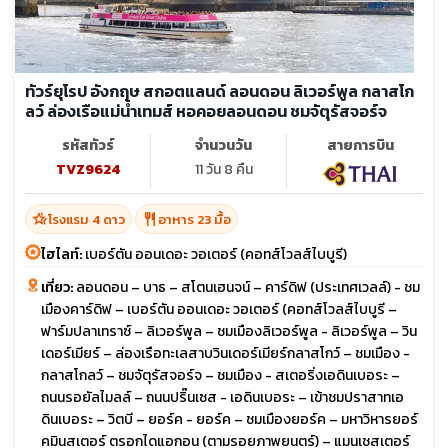
ทัวร์ยุโรป อังกฤษ สกอตแลนด์ ลอนดอน ลิเวอร์พูล กลาสโก
ลว์ ล่องเรือแม่น้ำเทมส์ หอคอยลอนดอน ชมจัตุรัสจอร์จ
รหัสทัวร์
จำนวนวัน
สายการบิน
TVZ9624
11 วัน 8 คืน
hotel_class
restaurant
โรงแรม 4 ดาว
อาหาร 23 มื้อ
ไฮไลท์:
เบอร์ตัน ออนเดอะ วอเตอร์ (คอทส์โวลส์ไบบูรี)
เที่ยว:
ลอนดอน – บาธ – สโตนเฮนจน์ – คาร์ดิฟ (ประเทศเวลล์) - ชม
เมืองคาร์ดิฟ – เบอร์ตัน ออนเดอะ วอเตอร์ (คอทส์โวลส์ไบบูรี –
ฟาร์มปลาเทราซ์ – ลิเวอร์พูล – ชมเมืองลิเวอร์พูล - ลิเวอร์พูล – วิน
เดอร์เมียร์ – ล่องเรือทะเลสาบวินเดอร์เมียร์กลาสโกว์ – ชมเมือง -
กลาสโกลว์ – ชมจัตุรัสจอร์จ – ชมเมือง - สเตอริ่งเอดินเบอระ –
ถนนรอยัลไมลล์ – ถนนปริ๊นเซส - เอดินเบอระ – เข้าชมปราสาทเอ
ดินเบอระ – วิตบี – ยอร์ค - ยอร์ค – ชมเมืองยอร์ค – มหาวิหารยอร์
คมินสเตอร์ ตรอกไดแอกอน (ตามรอยภาพยนตร์) – แมนเชสเตอร์