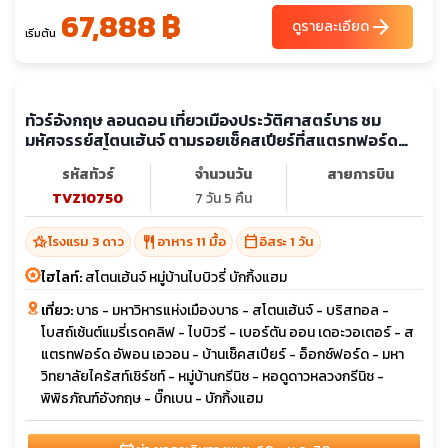
ทัวร์อังกฤษ มนต์เสน่ห์แห่งบริติช ลอนดอน สโตนเฮนจ์
ลิเวอร์พูล แมนเชสเตอร์ เยือนถิ่นเชกสเปียร์และมหัศจรรย์
สถาปัตยกรรมระดับโลก
รหัสทัวร์
จำนวนวัน
สายการบิน
TVZ10766
7 วัน 4 คืน
hotel_class
restaurant
โรงแรม 4 ดาว
อาหาร 11 มื้อ + บนเครื่อง
ไฮไลท์:
ชมพิธีเปลี่ยนเวรทหารวังบักกิงแฮม ล่องเรือแม่น้ำเทมส์ เช็ค
อินสโตนเฮนจ์
เที่ยว:
สโตนเฮนจ์ - ท่าเรืออัลเบิร์ต - อนุสาวรีย์เดอะบีทเทิล - สนาม
กีฬาแอนฟิลด์ - สนามกีฬาโอลด์แทรฟฟอร์ด - บ้านเกิดของวิลเลียม
เชกสเปียร์ - หอนาฬิกาบิกเบน - ลอนดอนอาย - มหาวิหารเวสต์มินส
เตอร์ - หอคอยแห่งลอนดอน - พระราชวังบักกิงแฮม - พิพิธภัณฑ์
บริติช
calendar_month
ช่วงเวลาเดินทาง
ต.ค. 69 - ธ.ค. 69
ต.ค. 69
07-13
21-27