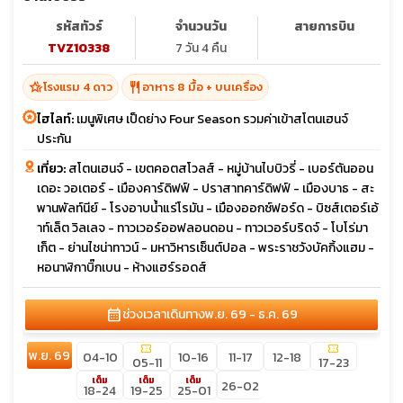
ทัวร์อังกฤษ เวลล์ ลอนดอน บาธ ออกซ์ฟอร์ด สโตนเฮนจ์ หมู่
บ้านไบบิวรี่
รหัสทัวร์
จำนวนวัน
สายการบิน
TVZ10338
7 วัน 4 คืน
hotel_class
restaurant
โรงแรม 4 ดาว
อาหาร 8 มื้อ + บนเครื่อง
ไฮไลท์:
เมนูพิเศษ เป็ดย่าง Four Season รวมค่าเข้าสโตนเฮนจ์
ประกัน
เที่ยว:
สโตนเฮนจ์ - เขตคอตสโวลส์ - หมู่บ้านไบบิวรี่ - เบอร์ตันออน
เดอะ วอเตอร์ - เมืองคาร์ดิฟฟ์ - ปราสาทคาร์ดิฟฟ์ - เมืองบาธ - สะ
พานพัลท์นีย์ - โรงอาบน้ำแร่โรมัน - เมืองออกซ์ฟอร์ด - บิซส์เตอร์เอ้
าท์เล็ต วิลเลจ - ทาวเวอร์ออฟลอนดอน - ทาวเวอร์บริดจ์ - โบโร่มา