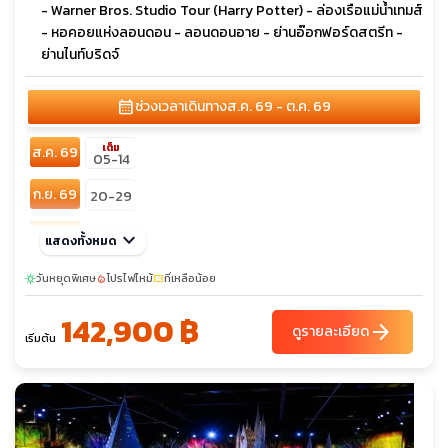
- Warner Bros. Studio Tour (Harry Potter) - ล่องเรือแม่น้ำเทมส์
- หอคอยแห่งลอนดอน - ลอนดอนอาย - ย่านอ๊อกฟอร์ดสตรีท -
ย่านไนท์บริดจ์
calendar_month
ช่วงเวลาเดินทาง
ส.ค. 69 - ต.ค. 69
เต็ม
ส.ค. 69
05-14
ก.ย. 69
20-29
ต.ค. 69
keyboard_arrow_down
06-15
20-29
แสดงทั้งหมด
วันหยุดพิเศษ
โปรไฟไหม้
ที่เหลือน้อย
sunny
local_fire_department
confirmation_number
142,900 ฿
arrow_forward
ดูรายละเอียด
เริ่มต้น