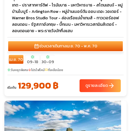
เกต - ปราสาทคาร์ดิฟ - โรมันบาธ - มหาวิหารบาธ - สโตนเฮนจ์ - หมู่
บ้านไบบูรี - Arlington Row - หมู่บ้านเบอร์ตัน ออน เดอะ วอเตอร์ -
Warner Bros Studio Tour - ล่องเรือแม่น้ำเทมส์ - ทาวเวอร์ออฟ
ลอนดอน - รัฐสภาอังกฤษ - บิ๊กเบน - มหาวิหารเวสทมินส์เตอร์ -
ลอนดอนอาย - พระราชวังบักกิ้งแฮม
calendar_month
ช่วงเวลาเดินทาง
เม.ย. 70 - พ.ค. 70
sunny
sunny
เม.ย. 70
09-18
30-09
วันหยุดพิเศษ
โปรไฟไหม้
ที่เหลือน้อย
sunny
local_fire_department
confirmation_number
129,900 ฿
arrow_forward
ดูรายละเอียด
เริ่มต้น