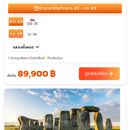
calendar_month
ช่วงเวลาเดินทาง
ส.ค. 69 - ต.ค. 69
เต็ม
ส.ค. 69
08-15
ก.ย. 69
12-19
ต.ค. 69
keyboard_arrow_down
12-19
แสดงทั้งหมด
วันหยุดพิเศษ
โปรไฟไหม้
ที่เหลือน้อย
sunny
local_fire_department
confirmation_number
89,900 ฿
arrow_forward
ดูรายละเอียด
เริ่มต้น