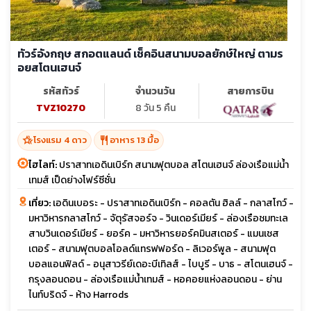
ทัวร์อังกฤษ สกอตแลนด์ เช็คอินสนามบอลยักษ์ใหญ่ ตามร
อยสโตนเฮนจ์
รหัสทัวร์
จำนวนวัน
สายการบิน
TVZ10270
8 วัน 5 คืน
hotel_class
restaurant
โรงแรม 4 ดาว
อาหาร 13 มื้อ
ไฮไลท์:
ปราสาทเอดินเบิร์ก สนามฟุตบอล สโตนเฮนจ์ ล่องเรือแม่น้ำ
เทมส์ เป็ดย่างโฟร์ซีซั่น
เที่ยว:
เอดินเบอระ - ปราสาทเอดินเบิร์ก - คอลตัน ฮิลล์ - กลาสโกว์ -
มหาวิหารกลาสโกว์ - จัตุรัสจอร์จ - วินเดอร์เมียร์ - ล่องเรือชมทะเล
สาบวินเดอร์เมียร์ - ยอร์ค - มหาวิหารยอร์คมินสเตอร์ - แมนเชส
เตอร์ - สนามฟุตบอลโอลด์แทรฟฟอร์ด - ลิเวอร์พูล - สนามฟุต
บอลแอนฟิลด์ - อนุสาวรีย์เดอะบีเทิลส์ - ไบบูรี - บาธ - สโตนเฮนจ์ -
กรุงลอนดอน - ล่องเรือแม่น้ำเทมส์ - หอคอยแห่งลอนดอน - ย่าน
ไนท์บริดจ์ - ห้าง Harrods