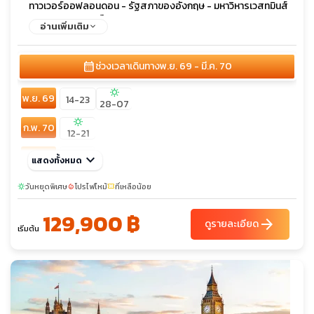
ทาวเวอร์ออฟลอนดอน - รัฐสภาของอังกฤษ - มหาวิหารเวสทมินส์
เตอร์ - หอนาฬิกาบิ๊กเบน - จัตุรัสทราฟัลการ์ - มหาวิหารเซนต์พอลส์
อ่านเพิ่มเติม
- สะพานทาวเวอร์บริดจ์ - พระราชวังบักกิ้งแฮม - ย่านไนท์บริดจ์
calendar_month
ช่วงเวลาเดินทาง
พ.ย. 69 - มี.ค. 70
sunny
พ.ย. 69
14-23
28-07
sunny
ก.พ. 70
12-21
มี.ค. 70
keyboard_arrow_down
05-14
แสดงทั้งหมด
วันหยุดพิเศษ
โปรไฟไหม้
ที่เหลือน้อย
sunny
local_fire_department
confirmation_number
129,900 ฿
arrow_forward
ดูรายละเอียด
เริ่มต้น