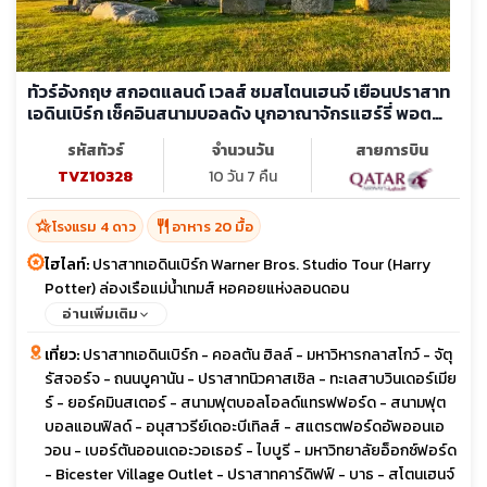
ทัวร์อังกฤษ สกอตแลนด์ เวลส์ ชมสโตนเฮนจ์ เยือนปราสาท
เอดินเบิร์ก เช็คอินสนามบอลดัง บุกอาณาจักรแฮร์รี่ พอต
เตอร์
รหัสทัวร์
จำนวนวัน
สายการบิน
TVZ10328
10 วัน 7 คืน
hotel_class
restaurant
โรงแรม 4 ดาว
อาหาร 20 มื้อ
ไฮไลท์:
ปราสาทเอดินเบิร์ก Warner Bros. Studio Tour (Harry
Potter) ล่องเรือแม่น้ำเทมส์ หอคอยแห่งลอนดอน
อ่านเพิ่มเติม
เที่ยว:
ปราสาทเอดินเบิร์ก - คอลตัน ฮิลล์ - มหาวิหารกลาสโกว์ - จัตุ
รัสจอร์จ - ถนนบูคานัน - ปราสาทนิวคาสเซิล - ทะเลสาบวินเดอร์เมีย
ร์ - ยอร์คมินสเตอร์ - สนามฟุตบอลโอลด์แทรฟฟอร์ด - สนามฟุต
บอลแอนฟิลด์ - อนุสาวรีย์เดอะบีเทิลส์ - สแตรตฟอร์ดอัพออนเอ
วอน - เบอร์ตันออนเดอะวอเธอร์ - ไบบูรี - มหาวิทยาลัยอ็อกซ์ฟอร์ด
- Bicester Village Outlet - ปราสาทคาร์ดิฟฟ์ - บาธ - สโตนเฮนจ์