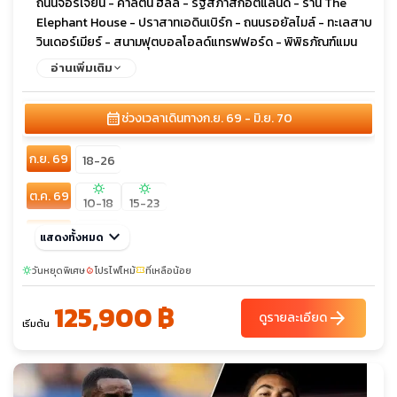
ถนนจอร์เจี้ยน - คาล์ตัน ฮิลล์ - รัฐสภาสก็อตแลนด์ - ร้าน The
Elephant House - ปราสาทเอดินเบิร์ก - ถนนรอยัลไมล์ - ทะเลสาบ
วินเดอร์เมียร์ - สนามฟุตบอลโอลด์แทรฟฟอร์ด - พิพิธภัณฑ์แมน
เชสเตอร์ยูไนเต็ด - เมืองสแตรทฟอร์ด อัพพอน เอวอน - บ้านเกิดวิล
อ่านเพิ่มเติม
เลี่ยมเชคสเปียร์ส - Bicester Outlet - Warner Bros Studio
London Harry Potter Tour - ห้างเซลฟริเจดส์ - ห้างมาร์ค แอนด์
calendar_month
ช่วงเวลาเดินทาง
ก.ย. 69 - มิ.ย. 70
สเปนเซอร์ - ห้างพรีมาค - ถนนอ็อกซ์ฟอร์ด - ล่องเรือแม่น้ำเทมส์ -
ทาวเวอร์ออฟลอนดอน - รัฐสภาอังกฤษ - จัตุรัสรัฐสภา - มหาวิหาร
ก.ย. 69
เวสทมินส์เตอร์ - หอนาฬิกาบิ๊กเบน - ถนนดาวน์นิง - จตุรัสทราฟัล
18-26
การ์ - มหาวิหารเซนต์พอลส์ - สะพานทาวเวอร์บริดจ์ - พระราชวังบัก
sunny
sunny
ต.ค. 69
กิ้งแฮม - ย่านไนท์บริดจ์
10-18
15-23
พ.ย. 69
keyboard_arrow_down
13-21
แสดงทั้งหมด
sunny
ธ.ค. 69
วันหยุดพิเศษ
โปรไฟไหม้
ที่เหลือน้อย
sunny
local_fire_department
confirmation_number
04-12
sunny
125,900 ฿
ก.พ. 70
arrow_forward
12-20
ดูรายละเอียด
เริ่มต้น
มี.ค. 70
19-27
sunny
เม.ย. 70
30-08