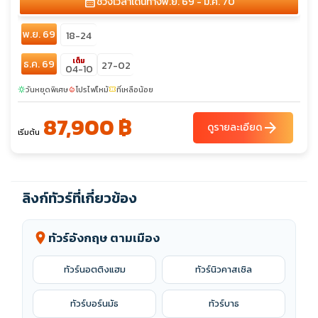
พ.ย. 69
04-10
18-24
ธ.ค. 69
keyboard_arrow_down
02-08
แสดงทั้งหมด
วันหยุดพิเศษ
โปรไฟไหม้
ที่เหลือน้อย
sunny
local_fire_department
confirmation_number
67,888 ฿
arrow_forward
ดูรายละเอียด
เริ่มต้น
ทัวร์อังกฤษ ลอนดอน เที่ยวเมืองประวัติศาสตร์บาธ ชม