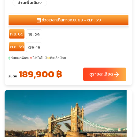
สโกว์ – หอประชุมไคลด์ – ถนนบูคานัน – ช้อปปิ้งเอาท์เลต - เอดินเบ
อ่านเพิ่มเติม
อระ – ดีนวิลเลจ – พระราชวังฮอลีรูด – โรงกลั่นวิสกี้แบบจำลอง
calendar_month
ช่วงเวลาเดินทาง
ก.ย. 69 - ต.ค. 69
ก.ย. 69
19-29
ต.ค. 69
09-19
วันหยุดพิเศษ
โปรไฟไหม้
ที่เหลือน้อย
sunny
local_fire_department
confirmation_number
189,900 ฿
arrow_forward
ดูรายละเอียด
เริ่มต้น