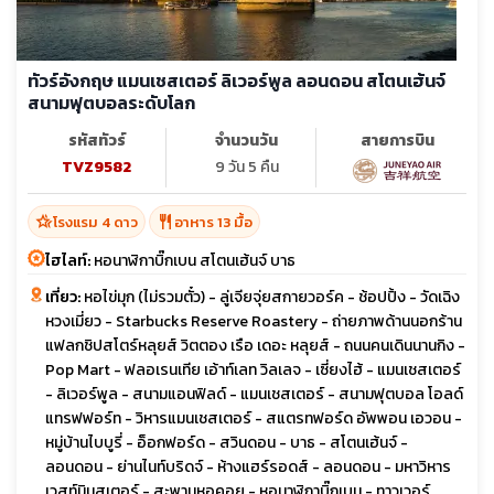
ทัวร์อังกฤษ แมนเชสเตอร์ ลิเวอร์พูล ลอนดอน สโตนเฮ้นจ์
สนามฟุตบอลระดับโลก
รหัสทัวร์
จำนวนวัน
สายการบิน
TVZ9582
9 วัน 5 คืน
hotel_class
restaurant
โรงแรม 4 ดาว
อาหาร 13 มื้อ
ไฮไลท์:
หอนาฬิกาบิ๊กเบน สโตนเฮ้นจ์ บาธ
เที่ยว:
หอไข่มุก (ไม่รวมตั๋ว) - ลู่เจียจุ่ยสกายวอร์ค - ช้อปปิ้ง - วัดเฉิง
หวงเมี่ยว - Starbucks Reserve Roastery - ถ่ายภาพด้านนอกร้าน
แฟลกชิปสโตร์หลุยส์ วิตตอง เรือ เดอะ หลุยส์ - ถนนคนเดินนานกิง -
Pop Mart - ฟลอเรนเทีย เอ้าท์เลท วิลเลจ - เซี่ยงไฮ้ - แมนเชสเตอร์
- ลิเวอร์พูล - สนามแอนฟิลด์ - แมนเชสเตอร์ - สนามฟุตบอล โอลด์
แทรฟฟอร์ท - วิหารแมนเชสเตอร์ - สแตรทฟอร์ด อัพพอน เอวอน -
หมู่บ้านไบบูรี่ - อ็อกฟอร์ด - สวินดอน - บาธ - สโตนเฮ้นจ์ -
ลอนดอน - ย่านไนท์บริดจ์ - ห้างแฮร์รอดส์ - ลอนดอน - มหาวิหาร
เวสท์มินสเตอร์ - สะพานหอคอย - หอนาฬิกาบิ๊กเบน - ทาวเวอร์