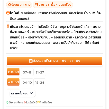
calendar_month
ช่วงเวลาเดินทาง
ก.ย. 69 - ก.ย. 69
ก.ย. 69
17-23
วันหยุดพิเศษ
โปรไฟไหม้
ที่เหลือน้อย
sunny
local_fire_department
confirmation_number
67,888 ฿
arrow_forward
ดูรายละเอียด
เริ่มต้น