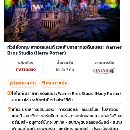
ทัวร์อังกฤษ สกอตแลนด์ เวลส์ ปราสาทเอดินเบอระ Warner
Bros Studio (Harry Potter)
รหัสทัวร์
จำนวนวัน
สายการบิน
TVZ10839
10 วัน 7 คืน
hotel_class
restaurant
โรงแรม 4 ดาว
อาหาร 19 มื้อ
ไฮไลท์:
ปราสาทเอดินเบอระ Warner Bros Studio (Harry Potter)
สนาม Old Trafford เป็ดย่างโฟร์ซีซั่น
เที่ยว:
ปราสาทเอดินเบอระ - คาร์ตันฮิลล์ - ถนนปริ้นซ์ - โบสถ์วิตบี
แอบบี - มหาวิหารยอร์คมินสเตอร์ - ตรอกไดแอกอน - ล่องเรือวินเด
อร์เมียร์ - อนุสาวรีย์เดอะบิทเทิล - สนามฟุตบอลแอนด์ฟิลด์ - สนาม
ฟุตบอลโอลด์แทรฟฟอร์ด - มหาวิหารเชสเตอร์ - ประตูเมืองอีสต์