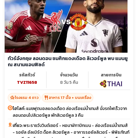
sunny
พ.ค. 70
28-05
มิ.ย. 70
18-26
ทัวร์อังกฤษ ลอนดอน ชมศึกแดงเดือด ลิเวอร์พูล พบ แมนยู
ณ สนามแอนฟิลด์
รหัสทัวร์
จำนวนวัน
สายการบิน
TVZ11658
8 วัน 5 คืน
hotel_class
restaurant
โรงแรม 4 ดาว
อาหาร 17 มื้อ + บนเครื่อง
ไฮไลท์:
แมชฟุตบอลแดงเดือด ล่องเรือแม่น้ำเทมส์ นั่งรถไฟเร็วจาก
ลอนดอนไปลิเวอร์พูล พักลิเวอร์พูล 3 คืน
เที่ยว:
พระราชวังวินด์เซอร์ - หอนาฬิกาบิกเบน - ล่องเรือแม่น้ำเทมส์
- รอยัล อัลเบิร์ต ด๊อค ลิเวอร์พูล - อาคารรอยัลลิเวอร์ - พิพิธภัณฑ์