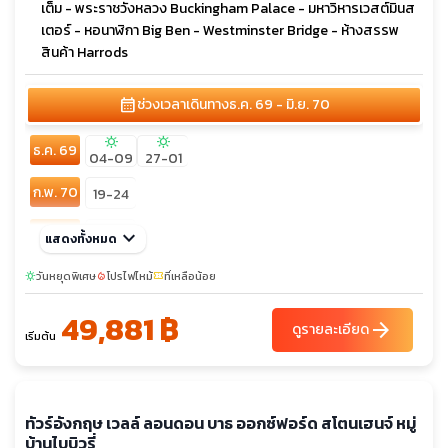
เต็ม - พระราชวังหลวง Buckingham Palace - มหาวิหารเวสต์มินส
เตอร์ - หอนาฬิกา Big Ben - Westminster Bridge - ห้างสรรพ
สินค้า Harrods
calendar_month
ช่วงเวลาเดินทาง
ธ.ค. 69 - มิ.ย. 70
sunny
sunny
ธ.ค. 69
04-09
27-01
ก.พ. 70
19-24
มี.ค. 70
keyboard_arrow_down
26-31
แสดงทั้งหมด
sunny
sunny
sunny
เม.ย. 70
วันหยุดพิเศษ
โปรไฟไหม้
ที่เหลือน้อย
sunny
local_fire_department
confirmation_number
09-14
11-16
30-05
sunny
49,881 ฿
พ.ค. 70
arrow_forward
30-04
ดูรายละเอียด
เริ่มต้น