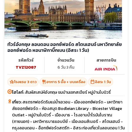
ทัวร์อังกฤษ ลอนดอน ออกซ์ฟอร์ด สโตนเฮนจ์ มหาวิทยาลัย
ออกซ์ฟอร์ด หอนาฬิกาบิ๊กเบน (อิสระ 1 วัน)
รหัสทัวร์
จำนวนวัน
สายการบิน
TVZ12087
6 วัน 3 คืน
hotel_class
restaurant
calendar_today
โรงแรม 3 ดาว
อาหาร 5 มื้อ + บนเครื่อง
อิสระ 1 วัน
ไฮไลท์:
สัมผัสเสน่ห์อังกฤษ ชมบ้านเชกสเปียร์ หมู่บ้านไบบิวรี่
เที่ยว:
สแตรทฟอร์ดริมแม่น้ำเอวอน - เมืองออกซ์ฟอร์ด - มหาวิทยา
ลัยออกซ์ฟอร์ด - ห้องสมุด Bodleian Library - Bicester Village
Outlet - หมู่บ้านไบบิวรี่ - เมืองบาธ - โรงอาบน้ำโรมันโบราณ
(ภายนอก) - มหาวิหารบาธแอบบีย์ - เมืองเอมส์เบอรี - สโตนเฮนจ์ -
กรุงลอนดอน - อ็อกซ์ฟอร์ดสตรีท - อิสระท่องเที่ยวในลอนดอน 1 วัน