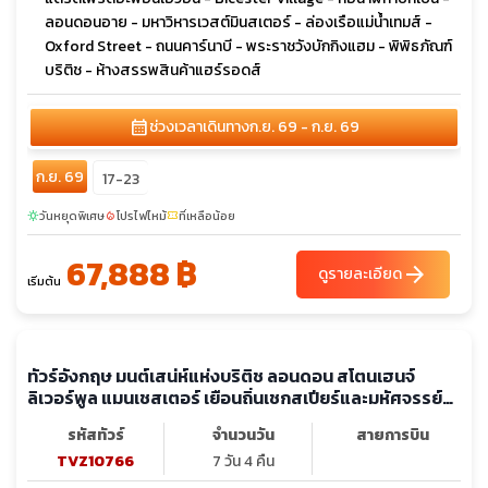
ทัวร์ยุโรป ลอนดอน พิธีเปลี่ยนเวรทหารรักษาพระองค์
พิพิธภัณฑ์บริติช หอนาฬิกาบิกเบน (อิสระ 1 วัน)
รหัสทัวร์
จำนวนวัน
สายการบิน
TVZ9343
7 วัน 4 คืน
hotel_class
restaurant
calendar_today
โรงแรม 4 ดาว
อาหาร 10 มื้อ
อิสระ 1 วัน
ไฮไลท์:
เมนูพิเศษฟิชแอนด์ชิปส์และเป็ดย่าง 4 Seasons รวมเข้าชมส
โตนเฮนจ์ โรงอาบน้ำโรมัน และล่องเรือแม่น้ำเทมส์
อ่านเพิ่มเติม
เที่ยว:
สโตนเฮนจ์ - มหาวิหารบาธ - โรงอาบน้ำโรมันโบราณ - เมืองไบ
บิวรี่ - หมู่บ้านคอตส์โวลส์ - เมืองเบอร์ตัน ออน เดอะ วอเตอร์ - ส
แตรตเฟิร์ดอะพอนเอวอน - Bicester Village - หอนาฬิกาบิกเบน -
ลอนดอนอาย - มหาวิหารเวสต์มินสเตอร์ - ล่องเรือแม่น้ำเทมส์ -
Oxford Street - ถนนคาร์นาบี - พระราชวังบักกิงแฮม - พิพิธภัณฑ์
บริติช - ห้างสรรพสินค้าแฮร์รอดส์