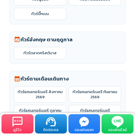
87,900 ฿
arrow_forward
ดูรายละเอียด
เริ่มต้น
ลิงก์ทัวร์ที่เกี่ยวข้อง
ทัวร์อังกฤษ ตามเมือง
location_on
ทัวร์นอตติงแฮม
ทัวร์นิวคาสเซิล
ทัวร์บอร์นมัธ
ทัวร์บาธ
ทัวร์ยอร์ก
ทัวร์ลอนดอน
ทัวร์ลิเวอร์พูล
ทัวร์ลีดส์
ดูรีวิว
ติดต่อเซล
จองผ่านแชท
จองผ่านไลน์
ทัวร์อ็อกซ์ฟอร์ด
ทัวร์เคมบริดจ์