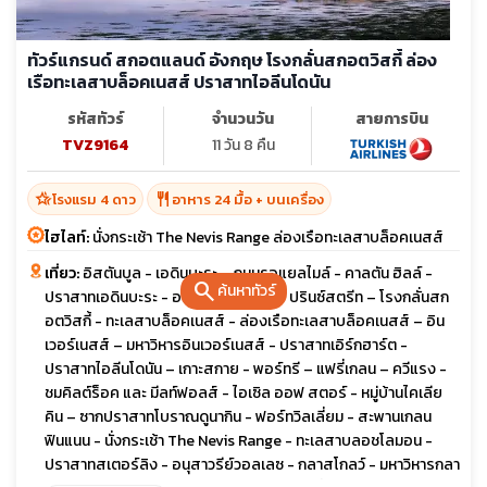
ทัวร์แกรนด์ สกอตแลนด์ อังกฤษ โรงกลั่นสกอตวิสกี้ ล่อง
เรือทะเลสาบล็อคเนสส์ ปราสาทไอลีนโดนัน
รหัสทัวร์
จำนวนวัน
สายการบิน
TVZ9164
11 วัน 8 คืน
hotel_class
restaurant
โรงแรม 4 ดาว
อาหาร 24 มื้อ + บนเครื่อง
ไฮไลท์:
นั่งกระเช้า The Nevis Range ล่องเรือทะเลสาบล็อคเนสส์
เที่ยว:
อิสตันบูล - เอดินบะระ – ถนนรอแยลไมล์ - คาลตัน ฮิลล์ -
search
ค้นหาทัวร์
ปราสาทเอดินบะระ - อนุสาวรีย์สก็อต – ปรินซ์สตรีท – โรงกลั่นสก
อตวิสกี้ - ทะเลสาบล็อคเนสส์ - ล่องเรือทะเลสาบล็อคเนสส์ – อิน
เวอร์เนสส์ – มหาวิหารอินเวอร์เนสส์ - ปราสาทเอิร์กฮาร์ต -
ปราสาทไอลีนโดนัน – เกาะสกาย - พอร์ทรี – แฟรี่เกลน – ควีแรง -
ชมคิลต์ร็อค และ มีลท์ฟอลส์ - ไอเซิล ออฟ สตอร์ - หมู่บ้านไคเลีย
คิน – ซากปราสาทโบราณดูนากิน - ฟอร์ทวิลเลี่ยม - สะพานเกลน
ฟินแนน - นั่งกระเช้า The Nevis Range - ทะเลสาบลอชโลมอน -
ปราสาทสเตอร์ลิง - อนุสาวรีย์วอลเลซ - กลาสโกลว์ - มหาวิหารกลา