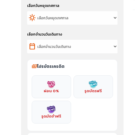
เลือกวันหยุดเทศกาล
sunny
เลือกจำนวนวันเดินทาง
calendar_today
payments
โปรบัตรเครดิต
ผ่อน 0%
รูดบัตรฟรี
รูดมัดจำฟรี