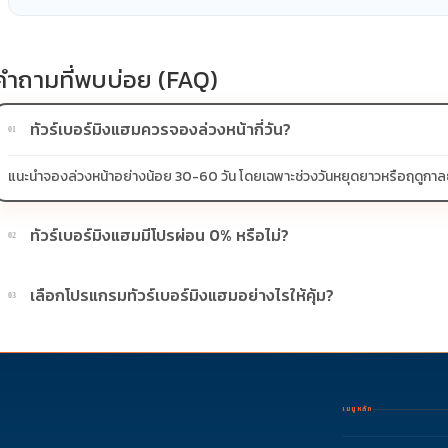
คำถามที่พบบ่อย (FAQ)
ทัวร์เบอร์มิงแฮมควรจองล่วงหน้ากี่วัน?
01
แนะนำจองล่วงหน้าอย่างน้อย 30-60 วัน โดยเฉพาะช่วงวันหยุดยาวหรือฤดูกาลยอดน
ทัวร์เบอร์มิงแฮมมีโปรผ่อน 0% หรือไม่?
02
บางโปรแกรมมีโปรผ่อน 0% หรือโปรโมชั่นบัตรเครดิตตามเงื่อนไขที่บริษัทกำห
เลือกโปรแกรมทัวร์เบอร์มิงแฮมอย่างไรให้คุ้ม?
03
ควรดูจำนวนวัน ไฮไลต์ที่รวมจริง โรงแรม สายการบิน มื้ออาหาร และช่วงราคา ไ
เมนูหลัก