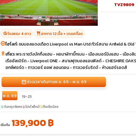
TVZ9809
hotel_class
restaurant
โรงแรม 4 ดาว
อาหาร 12 มื้อ + บนเครื่อง
ไฮไลท์:
ชมบอลแดงเดือด Liverpool vs Man Utd ทัวร์สนาม Anfield & Old T
เที่ยว:
พระราชวังบัคกิ้งแฮม - หอนาฬิกาบิ๊กเบน - เมืองเบอร์มิงแฮม - เมืองลิเ
เรืออัลเบิร์ต - Liverpool ONE - สนามฟุตบอลแอนฟิลด์ - CHESHIRE OA
อกซ์ฟอร์ด - ทาวเวอร์ ออฟ ลอนดอน - ทาวเวอร์บริดจ์ - ห้างแฮร์รอดส์
calendar_month
ช่วงเวลาเดินทาง
พ.ย. 69 - พ.ย. 69
พ.ย. 69
19-25
วันหยุดพิเศษ
โปรไฟไหม้
ที่เหลือน้อย
sunny
local_fire_department
confirmation_number
139,900 ฿
เริ่มต้น