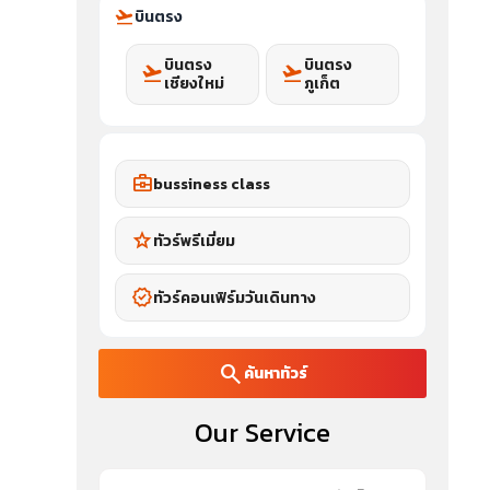
flight_takeoff
บินตรง
บินตรง
บินตรง
flight_takeoff
flight_takeoff
เชียงใหม่
ภูเก็ต
business_center
bussiness class
star
ทัวร์พรีเมี่ยม
verified
ทัวร์คอนเฟิร์มวันเดินทาง
search
ค้นหาทัวร์
Our Service