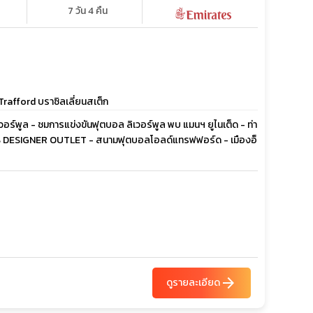
7 วัน 4 คืน
rafford บราซิลเลี่ยนสเต็ก
วอร์พูล - ชมการแข่งขันฟุตบอล ลิเวอร์พูล พบ แมนฯ ยูไนเต็ด - ท่า
KS DESIGNER OUTLET - สนามฟุตบอลโอลด์แทรฟฟอร์ด - เมืองอ็
arrow_forward
ดูรายละเอียด