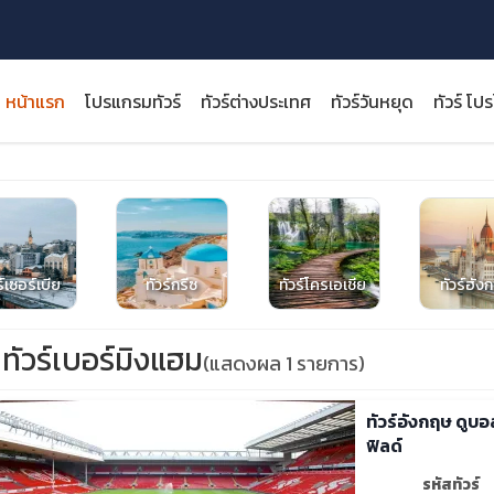
หน้าแรก
โปรแกรมทัวร์
ทัวร์ต่างประเทศ
ทัวร์วันหยุด
ทัวร์ โป
close
ร์เซอร์เบีย
ทัวร์กรีซ
ทัวร์โครเอเชีย
ทัวร์ฮังก
ทัวร์เบอร์มิงแฮม
(แสดงผล 1 รายการ)
ทัวร์อังกฤษ ดู
ฟิลด์
รหัสทัวร์