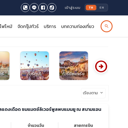
เข้าสู่ระบบ
TH
EN
รไฟไหม้
จัดกรุ๊ปทัวร์
บริการ
บทความท่องเที่ยว
search
arrow_circle_right
ารี
ทัวร์ตุรกี
ทัวร์บัลแกเรีย
ทัวร์บัลแกเรีย
เรียงตาม
keyboard_arrow_down
บอลแดงเดือด ชมแมตช์ลิเวอร์พูลพบแมนยู ณ สนามแอน
จำนวนวัน
สายการบิน