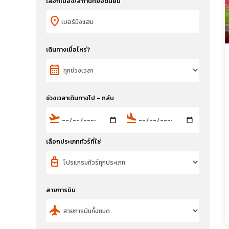
เลือกเมือง/สถานที่ยอดนิยม
location_on
เดินทางเมื่อไหร่?
calendar_month
ช่วงเวลาเดินทางไป - กลับ
flight_takeoff
flight_land
เลือกประเภททัวร์ที่ใช่
travel_luggage_and_bags
สายการบิน
flight