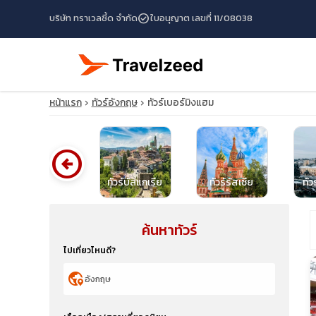
check_circle
บริษัท ทราเวลซี้ด จำกัด
ใบอนุญาต เลขที่ 11/08038
หน้าแรก
ทัวร์อังกฤษ
ทัวร์เบอร์มิงแฮม
arrow_circle_left
ทัวร์บัลแกเรีย
ทัวร์บัลแกเรีย
ทัวร์รัสเซีย
ทัว
ค้นหาทัวร์
travel_explore
ไปเที่ยวไหนดี?
calendar_month
globe_location_pin
search