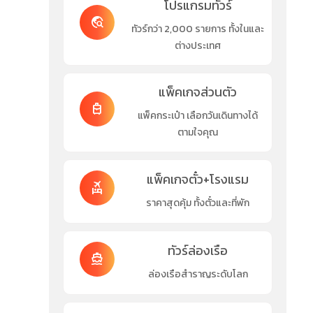
โปรแกรมทัวร์
travel_explore
ทัวร์กว่า 2,000 รายการ ทั้งในและ
ต่างประเทศ
แพ็คเกจส่วนตัว
travel_luggage_and_bags
แพ็คกระเป๋า เลือกวันเดินทางได้
ตามใจคุณ
แพ็คเกจตั๋ว+โรงแรม
flights_and_hotels
ราคาสุดคุ้ม ทั้งตั๋วและที่พัก
ทัวร์ล่องเรือ
directions_boat
ล่องเรือสำราญระดับโลก