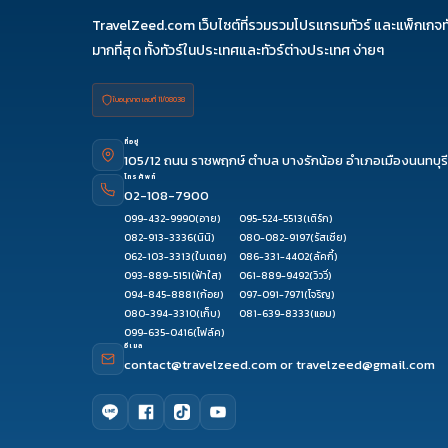
TravelZeed.com เว็บไซต์ที่รวมรวมโปรแกรมทัวร์ และแพ็กเกจท
มากที่สุด ทั้งทัวร์ในประเทศและทัวร์ต่างประเทศ ง่ายๆ
ใบอนุญาต เลขที่ 11/08038
ที่อยู่
105/12 ถนน ราชพฤกษ์ ตำบล บางรักน้อย อำเภอเมืองนนทบุรี
โทรศัพท์
02-108-7900
099-432-9990
(อาย)
095-524-5513
(เติร์ก)
082-913-3336
(นินิ)
080-082-9197
(รัสเซีย)
062-103-3313
(ใบเตย)
086-331-4402
(ลัคกี้)
093-889-5151
(ฟ้าใส)
061-889-9492
(วิววี่)
094-845-8881
(ก้อย)
097-091-7971
(โจริญ)
080-394-3310
(เก็บ)
081-639-8333
(แอม)
099-635-0416
(โฟล์ค)
อีเมล
contact@travelzeed.com
or
travelzeed@gmail.com