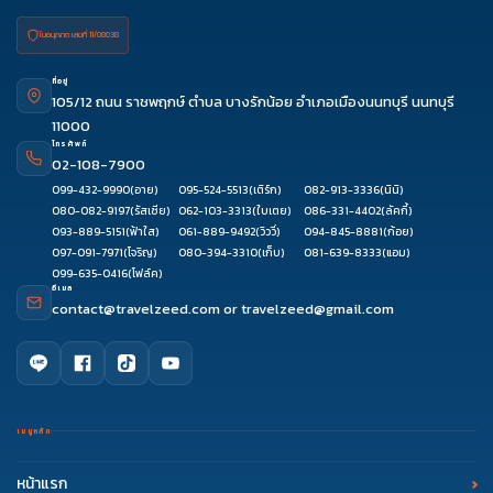
ใบอนุญาต เลขที่ 11/08038
ที่อยู่
105/12 ถนน ราชพฤกษ์ ตำบล บางรักน้อย อำเภอเมืองนนทบุรี นนทบุรี
11000
โทรศัพท์
02-108-7900
099-432-9990
(อาย)
095-524-5513
(เติร์ก)
082-913-3336
(นินิ)
080-082-9197
(รัสเซีย)
062-103-3313
(ใบเตย)
086-331-4402
(ลัคกี้)
093-889-5151
(ฟ้าใส)
061-889-9492
(วิววี่)
094-845-8881
(ก้อย)
097-091-7971
(โจริญ)
080-394-3310
(เก็บ)
081-639-8333
(แอม)
099-635-0416
(โฟล์ค)
อีเมล
contact@travelzeed.com
or
travelzeed@gmail.com
เมนูหลัก
หน้าแรก