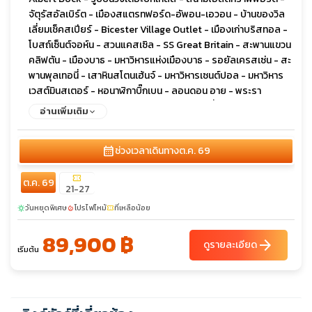
จัตุรัสอัลเบิร์ต - เมืองสแตรทฟอร์ด-อัพอน-เอวอน - บ้านของวิล
เลี่ยมเช็คสเปียร์ - Bicester Village Outlet - เมืองเก่าบริสทอล -
โบสถ์เซ็นต์จอห์น - สวนแคสเซิล - SS Great Britain - สะพานแขวน
คลิฟตัน - เมืองบาธ - มหาวิหารแห่งเมืองบาธ - รอยัลเครสเซ่น - สะ
พานพุลเทอนี่ - เสาหินสโตนเฮ้นจ์ - มหาวิหารเซนต์ปอล - มหาวิหาร
เวสต์มินสเตอร์ - หอนาฬิกาบิ๊กเบน - ลอนดอน อาย - พระรา
ชวังบัคกิ้งแฮม - จัตุรัสทราฟัลก้าร์ - พิคคาดิลลี่เซอร์คัส - ไชน่า
อ่านเพิ่มเติม
ทาวน์ - ล่องเรือแม่น้ำเทมส์ - หมู่บ้านกรีนิช - เรือคัตตีซาร์ก - หอดู
ดาวหลวงกรีนิช - พิพิธภัณฑ์อังกฤษ - ถนนอ๊อกซ์ฟอร์ด
calendar_month
ช่วงเวลาเดินทาง
ต.ค. 69
confirmation_number
ต.ค. 69
21-27
วันหยุดพิเศษ
โปรไฟไหม้
ที่เหลือน้อย
sunny
local_fire_department
confirmation_number
89,900 ฿
arrow_forward
ดูรายละเอียด
เริ่มต้น