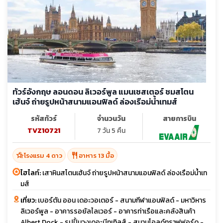
ทัวร์อังกฤษ ลอนดอน ลิเวอร์พูล แมนเชสเตอร์ ชมสโตน
เฮ้นจ์ ถ่ายรูปหน้าสนามแอนฟิลด์ ล่องเรือม่น้ำเทมส์
รหัสทัวร์
จำนวนวัน
สายการบิน
TVZ10721
7 วัน 5 คืน
hotel_class
restaurant
โรงแรม 4 ดาว
อาหาร 13 มื้อ
ไฮไลท์:
เสาหินสโตนเฮ้นจ์ ถ่ายรูปหน้าสนามแอนฟิลด์ ล่องเรือม่น้ำเท
มส์
เที่ยว:
เบอร์ตัน ออน เดอะวอเตอร์ - สนามกีฬาแอนฟิลด์ - มหาวิหาร
ลิเวอร์พูล - อาคารรอยัลไลเวอร์ - อาคารท่าเรือและคลังสินค้า
Albert Dock - รูปปั้นวงเดอะบีทเทิลส์ - สนามโอลด์ทราฟฟอร์ด -