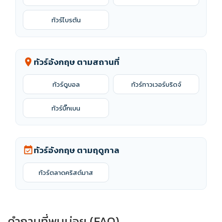
ทัวร์ไบรตัน
ทัวร์อังกฤษ ตามสถานที่
location_on
ทัวร์ดูบอล
ทัวร์ทาวเวอร์บริดจ์
ทัวร์บิ๊กเบน
ทัวร์อังกฤษ ตามฤดูกาล
event_available
ทัวร์ตลาดคริสต์มาส
คำถามที่พบบ่อย (FAQ)