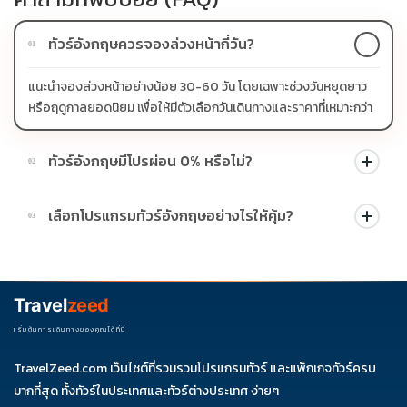
ทัวร์อังกฤษควรจองล่วงหน้ากี่วัน?
01
แนะนำจองล่วงหน้าอย่างน้อย 30-60 วัน โดยเฉพาะช่วงวันหยุดยาว
หรือฤดูกาลยอดนิยม เพื่อให้มีตัวเลือกวันเดินทางและราคาที่เหมาะกว่า
ทัวร์อังกฤษมีโปรผ่อน 0% หรือไม่?
02
บางโปรแกรมมีโปรผ่อน 0% หรือโปรโมชั่นบัตรเครดิตตามเงื่อนไขที่
เลือกโปรแกรมทัวร์อังกฤษอย่างไรให้คุ้ม?
03
บริษัทกำหนด สามารถดูสัญลักษณ์โปรโมชั่นในรายการทัวร์แต่ละ
รายการได้
ควรดูจำนวนวัน ไฮไลต์ที่รวมจริง โรงแรม สายการบิน มื้ออาหาร และ
ช่วงราคา ไม่ควรเทียบจากราคาต่ำสุดเพียงอย่างเดียว
Travel
zeed
เริ่มต้นการเดินทางของคุณได้ที่นี่
TravelZeed.com เว็บไซต์ที่รวมรวมโปรแกรมทัวร์ และแพ็กเกจทัวร์ครบ
มากที่สุด ทั้งทัวร์ในประเทศและทัวร์ต่างประเทศ ง่ายๆ