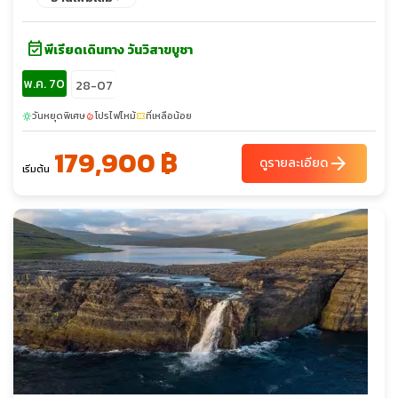
ภายใน Harry Potter Studio (Warner Bros)ชมมหานครลอนดอน -
อิสระชอปปิ้งย่านไนท์บริจด์ - ล่องเรือแม่น้ำเทมส์ – หอคอย
event_available
ลอนดอน – ชมมหานครลอนดอนชิมเป็ดย่างโฟร์ซีซั่น – ช้อปปิ้งถนนอ๊
พีเรียดเดินทาง วันวิสาขบูชา
อกฟอร์ด
พ.ค. 70
28-07
วันหยุดพิเศษ
โปรไฟไหม้
ที่เหลือน้อย
sunny
local_fire_department
confirmation_number
179,900 ฿
arrow_forward
ดูรายละเอียด
เริ่มต้น