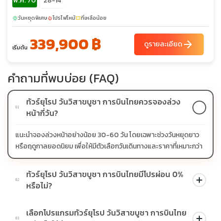
พ.ค. 70
28-14
วันหยุดพิเศษ
โปรไฟไหม้
ที่เหลือน้อย
sunny
local_fire_department
confirmation_number
339,900 ฿
arrow_forward
ดูรายละเอียด
เริ่มต้น
คำถามที่พบบ่อย (FAQ)
ทัวร์ยุโรป วันวิสาขบูชา การบินไทยควรจองล่วง
01
หน้ากี่วัน?
แนะนำจองล่วงหน้าอย่างน้อย 30-60 วัน โดยเฉพาะช่วงวันหยุดยาว
หรือฤดูกาลยอดนิยม เพื่อให้มีตัวเลือกวันเดินทางและราคาที่เหมาะกว่า
ทัวร์ยุโรป วันวิสาขบูชา การบินไทยมีโปรผ่อน 0%
02
หรือไม่?
บางโปรแกรมมีโปรผ่อน 0% หรือโปรโมชั่นบัตรเครดิตตามเงื่อนไขที่
เลือกโปรแกรมทัวร์ยุโรป วันวิสาขบูชา การบินไทย
บริษัทกำหนด สามารถดูสัญลักษณ์โปรโมชั่นในรายการทัวร์แต่ละ
03