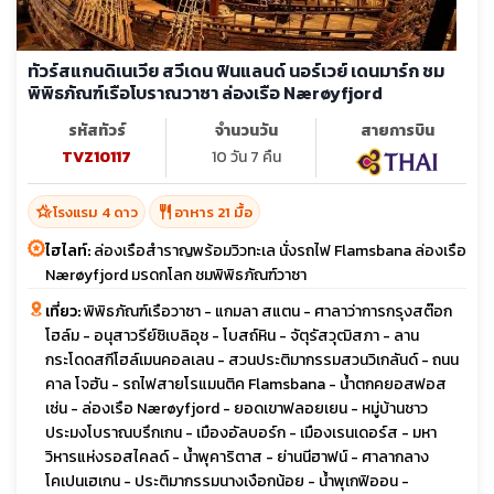
ทัวร์สแกนดิเนเวีย สวีเดน ฟินแลนด์ นอร์เวย์ เดนมาร์ก ชม
พิพิธภัณฑ์เรือโบราณวาซา ล่องเรือ Nærøyfjord
รหัสทัวร์
จำนวนวัน
สายการบิน
TVZ10117
10 วัน 7 คืน
hotel_class
restaurant
โรงแรม 4 ดาว
อาหาร 21 มื้อ
ไฮไลท์:
ล่องเรือสำราญพร้อมวิวทะเล นั่งรถไฟ Flamsbana ล่องเรือ
Nærøyfjord มรดกโลก ชมพิพิธภัณฑ์วาซา
เที่ยว:
พิพิธภัณฑ์เรือวาซา - แกมลา สแตน - ศาลาว่าการกรุงสต๊อก
โฮล์ม - อนุสาวรีย์ซิเบลิอุช - โบสถ์หิน - จัตุรัสวุฒิสภา - ลาน
กระโดดสกีโฮล์เมนคอลเลน - สวนประติมากรรมสวนวิเกลันด์ - ถนน
คาล โจฮัน - รถไฟสายโรแมนติค Flamsbana - น้ำตกคยอสฟอส
เซ่น - ล่องเรือ Nærøyfjord - ยอดเขาฟลอยเยน - หมู่บ้านชาว
ประมงโบราณบรึกเกน - เมืองอัลบอร์ก - เมืองเรนเดอร์ส - มหา
วิหารแห่งรอสไคลด์ - น้ำพุคาริตาส - ย่านนีฮาฟน์ - ศาลากลาง
โคเปนเฮเกน - ประติมากรรมนางเงือกน้อย - น้ำพุเกฟิออน -