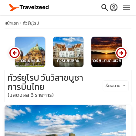
search
account_circle
menu
หน้าแรก
ทัวร์ยุโรป
arrow_circle_left
arrow_circle_right
close
ษ
ทัวร์เยอรมนี
ทัวร์เบเนลักซ์
ทัวร์สแกนดิเนเวีย
โป
travel_explore
ทัวร์ยุโรป วันวิสาขบูชา
การบินไทย
เรียงตาม
keyboard_arrow_down
calendar_month
(แสดงผล 6 รายการ)
search