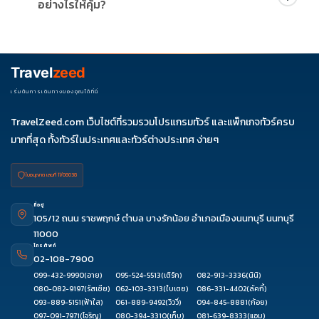
อย่างไรให้คุ้ม?
รายการได้
ควรดูจำนวนวัน ไฮไลต์ที่รวมจริง โรงแรม สายการบิน มื้ออาหาร และ
ช่วงราคา ไม่ควรเทียบจากราคาต่ำสุดเพียงอย่างเดียว
Travel
zeed
เริ่มต้นการเดินทางของคุณได้ที่นี่
TravelZeed.com เว็บไซต์ที่รวมรวมโปรแกรมทัวร์ และแพ็กเกจทัวร์ครบ
มากที่สุด ทั้งทัวร์ในประเทศและทัวร์ต่างประเทศ ง่ายๆ
ใบอนุญาต เลขที่ 11/08038
ที่อยู่
105/12 ถนน ราชพฤกษ์ ตำบล บางรักน้อย อำเภอเมืองนนทบุรี นนทบุรี
11000
โทรศัพท์
02-108-7900
099-432-9990
(อาย)
095-524-5513
(เติร์ก)
082-913-3336
(นินิ)
080-082-9197
(รัสเซีย)
062-103-3313
(ใบเตย)
086-331-4402
(ลัคกี้)
093-889-5151
(ฟ้าใส)
061-889-9492
(วิววี่)
094-845-8881
(ก้อย)
097-091-7971
(โจริญ)
080-394-3310
(เก็บ)
081-639-8333
(แอม)