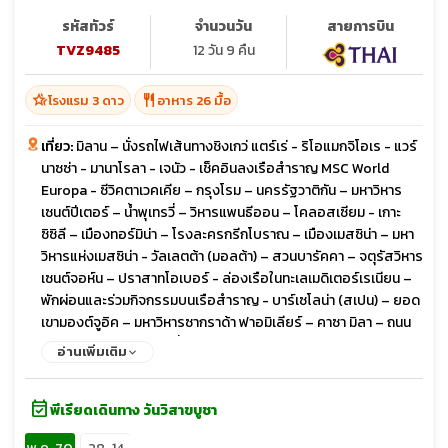
รหัสทัวร์
จำนวนวัน
สายการบิน
TVZ9485
12 วัน 9 คืน
hotel_class
restaurant
โรงแรม 3 ดาว
อาหาร 26 มื้อ
เที่ยว:
มิลาน – นั่งรถไฟเส้นทางชิงเกว่ แตร์เร่ - ริโอแมกจิโอเร - แวร์
นาซซ่า - มานาโรลา - เจนัว - เช็คอินลงเรือสำราญ MSC World
Europa - ซีวิคตาเวคเคีย – กรุงโรม – นครรัฐวาติกัน – มหาวิหาร
เซนต์ปีเตอร์ – น้ำพุเทรวี่ – วิหารแพนธีออน – โคลอสเซียม - เกาะ
ซิซิลี – เมืองทอร์มิน่า – โรงละครกรีกโบราณ – เมืองเมสซิน่า – มหา
วิหารแห่งเมสซิน่า - วัลเลตต้า (มอลต้า) – สวนบารัคคา – จตุรัสวิหาร
เซนต์จอห์น – ปราสาทโอเบอร์ - ล่องเรือในทะเลเมดิเตอร์เรเนียน –
พักผ่อนและร่วมกิจกรรมบนเรือสำราญ - บาร์เซโลน่า (สเปน) – ยอด
เขามองต์จูอิค – มหาวิหารซากราด้า ฟาอมิเลียร์ – คาซา มิลา – ถนน
ลา รัมบลา - มาร์เซย์ (ฝรั่งเศส) – ท่าเรือ Vieux – มหาวิหารนอเทรอ
อ่านเพิ่มเติม
ดาม เดอ ลา การ์ด – ย่านเลอปานิเยร์ - เจนัว – ช้อปปิ้ง Designer
Outlet Serravalle – มิลาน – มหาวิหารดูโอโม่ – แกลเลอเรีย วิคเต
event_available
อร์เอ็มมานูเอลที่ 2 - มิลาน – ปราสาทสฟอร์เซสโก้
พีเรียดเดินทาง วันวิสาขบูชา