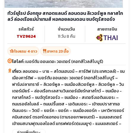
ทัวร์ยุโรป อังกฤษ สกอตแลนด์ ลอนดอน ลิเวอร์พูล กลาสโก
ลว์ ล่องเรือแม่น้ำเทมส์ หอคอยลอนดอน ชมจัตุรัสจอร์จ
รหัสทัวร์
จำนวนวัน
สายการบิน
TVZ9624
11 วัน 8 คืน
hotel_class
restaurant
โรงแรม 4 ดาว
อาหาร 23 มื้อ
ไฮไลท์:
เบอร์ตัน ออนเดอะ วอเตอร์ (คอทส์โวลส์ไบบูรี)
เที่ยว:
ลอนดอน – บาธ – สโตนเฮนจน์ – คาร์ดิฟ (ประเทศเวลล์) - ชม
เมืองคาร์ดิฟ – เบอร์ตัน ออนเดอะ วอเตอร์ (คอทส์โวลส์ไบบูรี –
ฟาร์มปลาเทราซ์ – ลิเวอร์พูล – ชมเมืองลิเวอร์พูล - ลิเวอร์พูล – วิน
เดอร์เมียร์ – ล่องเรือทะเลสาบวินเดอร์เมียร์กลาสโกว์ – ชมเมือง -
กลาสโกลว์ – ชมจัตุรัสจอร์จ – ชมเมือง - สเตอริ่งเอดินเบอระ –
ถนนรอยัลไมลล์ – ถนนปริ๊นเซส - เอดินเบอระ – เข้าชมปราสาทเอ
ดินเบอระ – วิตบี – ยอร์ค - ยอร์ค – ชมเมืองยอร์ค – มหาวิหารยอร์
คมินสเตอร์ ตรอกไดแอกอน (ตามรอยภาพยนตร์) – แมนเชสเตอร์
เข้าชมสนามฟุตบอลโอลด์ แทรฟฟอร์ด(แมนยูฯ) - แมนเชสเตอร์ –
สแตทฟอร์ด อพอน เอวอน – ช้อปปิ้งเอาท์เลต - ลอนดอน - เข้าชม
อ่านเพิ่มเติม