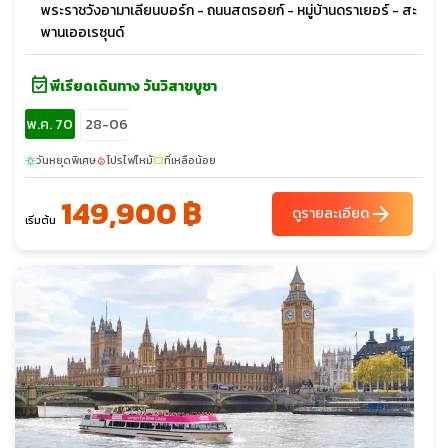
พระราชวังอามาเลียนบอร์ก - ถนนสตรอยก์ - หมู่บ้านดราเยอร์ - สะ
พานเออเรซุนด์
event_available
พีเรียดเดินทาง วันวิสาขบูชา
พ.ค. 70
28-06
วันหยุดพิเศษ
โปรไฟไหม้
ที่เหลือน้อย
sunny
local_fire_department
confirmation_number
149,900 ฿
arrow_forward
ดูรายละเอียด
เริ่มต้น