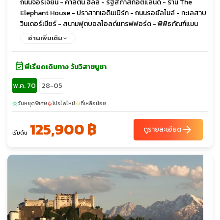
ถนนจอร์เจี้ยน - คาล์ตัน ฮิลล์ - รัฐสภาสก็อตแลนด์ - ร้าน The
Elephant House - ปราสาทเอดินเบิร์ก - ถนนรอยัลไมล์ - ทะเลสาบ
วินเดอร์เมียร์ - สนามฟุตบอลโอลด์แทรฟฟอร์ด - พิพิธภัณฑ์แมน
เชสเตอร์ยูไนเต็ด - เมืองสแตรทฟอร์ด อัพพอน เอวอน - บ้านเกิดวิล
อ่านเพิ่มเติม
เลี่ยมเชคสเปียร์ส - Bicester Outlet - Warner Bros Studio
London Harry Potter Tour - ห้างเซลฟริเจดส์ - ห้างมาร์ค แอนด์
event_available
สเปนเซอร์ - ห้างพรีมาค - ถนนอ็อกซ์ฟอร์ด - ล่องเรือแม่น้ำเทมส์ -
พีเรียดเดินทาง วันวิสาขบูชา
ทาวเวอร์ออฟลอนดอน - รัฐสภาอังกฤษ - จัตุรัสรัฐสภา - มหาวิหาร
พ.ค. 70
28-05
เวสทมินส์เตอร์ - หอนาฬิกาบิ๊กเบน - ถนนดาวน์นิง - จตุรัสทราฟัล
การ์ - มหาวิหารเซนต์พอลส์ - สะพานทาวเวอร์บริดจ์ - พระราชวังบัก
วันหยุดพิเศษ
โปรไฟไหม้
ที่เหลือน้อย
sunny
local_fire_department
confirmation_number
กิ้งแฮม - ย่านไนท์บริดจ์
125,900 ฿
arrow_forward
ดูรายละเอียด
เริ่มต้น