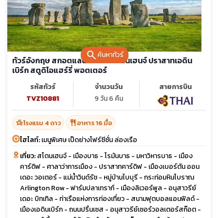
search
ค้นหาทัวร์
ทัวร์อังกฤษ สกอตแลนด์ เวลส์ สโตนเฮนจ์ ปราสาทเอดิน
เบิร์ก สตูดิโอแฮร์รี่ พอตเตอร์
รหัสทัวร์
จำนวนวัน
สายการบิน
TVZ10881
9 วัน 6 คืน
hotel_class
restaurant
โรงแรม 4 ดาว
อาหาร 16 มื้อ
ไฮไลท์:
เมนูพิเศษ เป็ดย่างโฟร์ซีซั่น ล่องเรือ
เที่ยว:
สโตนเฮนจ์ - เมืองบาธ - โรมันบาธ - มหาวิหารบาธ - เมือง
คาร์ดิฟ - ศาลาว่าการเมือง - ปราสาทคาร์ดิฟ - เมืองเบอร์ตัน ออน
เดอะ วอเตอร์ - แม่น้ำวินด์รัช - หมู่บ้านไบบุรี - กระท่อมหินโบราณ
Arlington Row - ฟาร์มปลาเทราท์ - เมืองลิเวอร์พูล - อนุสาวรีย์
เดอะ บิทเทิล - ท่าเรือแห่งการท่องเที่ยว - สนามฟุตบอลแอนฟิลด์ -
เมืองเอดินเบิร์ก - ถนนปริ้นเซส - อนุสาวรีย์เซอร์วอลเตอร์สก๊อต -