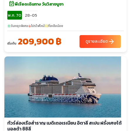
event_available
พีเรียดเดินทาง วันวิสาขบูชา
พ.ค. 70
28-05
วันหยุดพิเศษ
โปรไฟไหม้
ที่เหลือน้อย
sunny
local_fire_department
confirmation_number
209,900 ฿
arrow_forward
ดูรายละเอียด
เริ่มต้น
ทัวร์ล่องเรือสำราญ เมดิเตอเรเนียน อิตาลี สเปน ฝรั่งเศษใต้
มอลต้า ซิซิลี