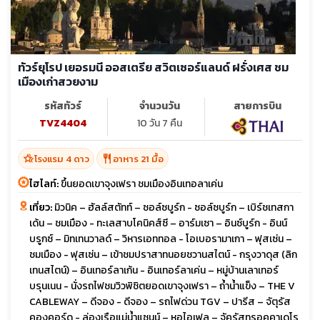
ทัวร์ยุโรป เยอรมนี ออสเตรีย สวิตเซอร์แลนด์ ฝรั่งเศส ชม
เมืองเก่าสวยงาม
รหัสทัวร์
จำนวนวัน
สายการบิน
TVZ4404
10 วัน 7 คืน
hotel_class
restaurant
โรงแรม 4 ดาว
อาหาร 21 มื้อ
ไฮไลท์:
ขึ้นยอดเขาจุงเฟรา ชมเมืองอินเทอลาเค่น
เที่ยว:
มิวนิค – ฮัลล์สตัทท์ – ซอล์ซบูร์ก - ซอล์ซบูร์ก – เบิร์ชเทสกา
เด้น – ชมเมือง - ทะเลสาบโคนิคส์ซี – อาร์มเซา – อินซ์บูร์ก - อินน์
บรูกซ์ – มิทเทนวาลด์ – วิหารเอททอล - โอเบอรามาเกา – ฟุสเซ่น –
ชมเมือง - ฟุสเซ่น – เข้าชมปราสาทนอยชวานสไตน์ - กรุงวาดุส (ลิก
เทนสไตน์) – อินเทอร์ลาเก้น - อินเทอร์ลาเค่น – หมู่บ้านเลาเทอร์
บรุนเนน - นั่งรถไฟชมวิวพิชิตยอดเขาจุงเฟรา – ถ้ำน้ำแข็ง – THE V
CABLEWAY – ดีจอง - ดีจอง – รถไฟด่วน TGV – ปารีส – จัตุรัส
คองคอร์ด - ล่องเรือแม่น้ำแซนน์ – หอไอเฟล – จัคุรัสทรอคคาเดโร