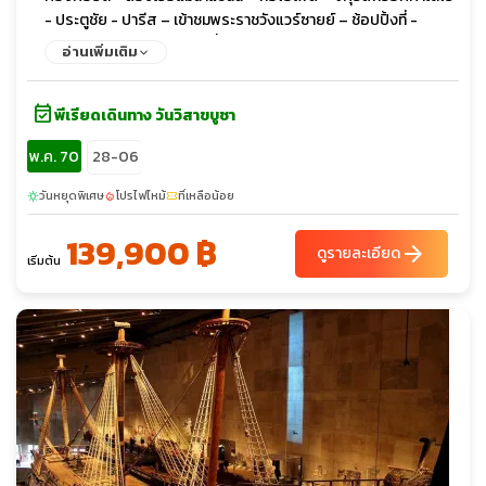
- ประตูชัย - ปารีส – เข้าชมพระราชวังแวร์ซายย์ – ช้อปปิ้งที่ -
BENLUX DUTY FREE และที่ห้างลาฟาแยต - ปารีส – เดินทางกลับ
อ่านเพิ่มเติม
event_available
พีเรียดเดินทาง วันวิสาขบูชา
พ.ค. 70
28-06
วันหยุดพิเศษ
โปรไฟไหม้
ที่เหลือน้อย
sunny
local_fire_department
confirmation_number
139,900 ฿
arrow_forward
ดูรายละเอียด
เริ่มต้น