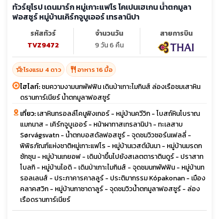
ทัวร์ยุโรป เดนมาร์ก หมู่เกาะแฟโร โคเปนเฮเกน น้ำตกมูลา
ฟอสซูร์ หมู่บ้านเคิร์กจูบูเออร์ เทรลานิปา
รหัสทัวร์
จำนวนวัน
สายการบิน
TVZ9472
9 วัน 6 คืน
hotel_class
restaurant
โรงแรม 4 ดาว
อาหาร 16 มื้อ
ไฮไลท์:
ชมความงามนกพัฟฟิน เดินป่าเกาะไมกินส์ ล่องเรือชมเสาหิน
ดรานการ์เนียร์ น้ำตกมูลาฟอสซูร์
เที่ยว:
เสาหินทรอลล์โคนูฟิงเกอร์ - หมู่บ้านควีวิก - โบสถ์หินโบราณ
แมกนาส - เคิร์กจูบูเออร์ - หน้าผาทาสเทรลานิปา - ทะเลสาบ
Sørvágsvatn - น้ำตกบอสดัลฟอสซูร์ - จุดชมวิวซอร์นเฟลลี่ -
พิพิธภัณฑ์แห่งชาติหมู่เกาะแฟโร - หมู่บ้านเวสต์มันนา - หมู่บ้านมรดก
ซักซุน - หมู่บ้านเกยอฟ - เดินป่าขึ้นไปยังสเลตตาราตินดูร์ - ปราสาท
โบลกิ - หมู่บ้านไอดิ - เดินป่าเกาะไมกินส์ - จุดชมนกพัฟฟิน - หมู่บ้านท
รอลเลนส์ - ประภาคารคาลลูร์ - ประติมากรรม Kópakonan - เมือง
คลาคสวิก - หมู่บ้านกาซาดาลูร์ - จุดชมวิวน้ำตกมูลาฟอสซูร์ - ล่อง
เรือดรานการ์เนียร์